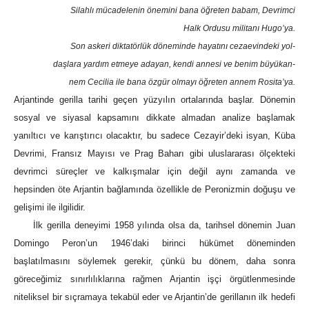
Silahlı mücadelenin önemini bana öğreten babam, Devrimci
Halk Ordusu militanı Hugo’ya.
Son askeri diktatörlük döneminde hayatını cezaevindeki yol-
daşlara yardım etmeye adayan, kendi annesi ve benim büyükan-
nem Cecilia ile bana özgür olmayı öğreten annem Rosita’ya.
Arjantinde gerilla tarihi geçen yüzyılın ortalarında başlar. Dönemin
sosyal ve siyasal kapsamını dikkate almadan analize başlamak
yanıltıcı ve karıştırıcı olacaktır, bu sadece Cezayir’deki isyan, Küba
Devrimi, Fransız Mayısı ve Prag Baharı gibi uluslararası ölçekteki
devrimci süreçler ve kalkışmalar için değil aynı zamanda ve
hepsinden öte Arjantin bağlamında özellikle de Peronizmin doğuşu ve
gelişimi ile ilgilidir.
İlk gerilla deneyimi 1958 yılında olsa da, tarihsel dönemin Juan
Domingo Peron’un 1946’daki birinci hükümet döneminden
başlatılmasını söylemek gerekir, çünkü bu dönem, daha sonra
göreceğimiz sınırlılıklarına rağmen Arjantin işçi örgütlenmesinde
niteliksel bir sıçramaya tekabül eder ve Arjantin’de gerillanın ilk hedefi