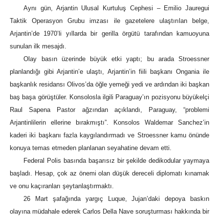
Aynı gün, Arjantin Ulusal Kurtuluş Cephesi – Emilio Jauregui
Taktik Operasyon Grubu imzası ile gazetelere ulaştırılan belge,
Arjantin’de 1970’li yıllarda bir gerilla örgütü tarafından kamuoyuna
sunulan ilk mesajdı.
Olay basın üzerinde büyük etki yaptı; bu arada Stroessner
planlandığı gibi Arjantin’e ulaştı, Arjantin’in fiili başkanı Ongania ile
başkanlık residansı Olivos’da öğle yemeği yedi ve ardından iki başkan
baş başa görüştüler. Konsolosla ilgili Paraguay’ın pozisyonu büyükelçi
Raul Sapena Pastor ağzından açıklandı, Paraguay, “problemi
Arjantinlilerin ellerine bırakmıştı”. Konsolos Waldemar Sanchez’in
kaderi iki başkanı fazla kaygılandırmadı ve Stroessner kamu önünde
konuya temas etmeden planlanan seyahatine devam etti.
Federal Polis basında başarısız bir şekilde dedikodular yaymaya
başladı. Hesap, çok az önemi olan düşük dereceli diplomatı kınamak
ve onu kaçıranları şeytanlaştırmaktı.
26 Mart şafağında yargıç Luque, Jujan’daki depoya baskın
olayına müdahale ederek Carlos Della Nave soruşturması hakkında bir