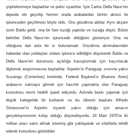
şüphelenmeye başladılar ve polisi uyardılar. İşte Carlos Della Nave’nin
depoda ele geçirilip hemen orada arabalardan birinin aküsü ile
işkenceden geçirilmesi böyle oldu. Onu gözaltına aldılar. Aynı akşam
üzeri Baldu geldi, ona bir fare tuzağı yaptılar ve tuzağa düştü. Bütün
belirtiler Della Nave’nin işkencede öldüğünü gösteriyor. Ona ne
olduğuna dair asla bir iz bulunamadı. Gözaltına alınmalarından
haberdar olan yoldaşları onlara işkence edildiğini düşünerek Baldu ve
Della Nave’nin durumunu açıklığa kavuşturmak için kaçırılacak
diplomat araştırmasına başladılar. Arjantin’in Paraguay sınırına yakın
Ituzaingo (Corrientes) kentinde, Federal Başkent’e (Buenos Aires)
arabasını satmaya gitmek için hazırlık yapmakta olan Paraguay
konsolosu resmi hedefi işaret ediyordu. Aslında baskı yapmak için
düşük kategoride bir kurbandı ve bu ülkenin başkanı Alfredo
Stroessner’in Arjantin ziyareti yakın olduğu için amacın
gerçekleşmesinin kolay olduğu düşünülüyordu. 24 Mart 1970’te iki
militan aracı satın almak istermiş gibi yaklaşarak ve silahlarla tehdit
ederek konsolosu götürdüler.