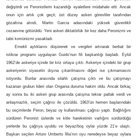
değiştirdi ve Peronistlerin kazandığı eyaletlere müdahale etti. Ancak
onun için artık çok geçti; üst düzey askeri görevliler tarafından
gözaltına alındı, Martin Garcia adasındaki yüksek güvenlikli
cezaevine götürüldü. Yeni askeri diktatörlük bir kez daha Peronizmi ve
tabii komünizmi yasakladı.
Emekli aylıklarını düşürerek ve vergileri artırarak berbat bir
istikrar programı uygulayan Guido’nun fili başkanlığı başladı. Eylül
1962’de askeriye içinde bir kriz ortaya çıktı. Askeriye içindeki bir grup
askeriyenin siyasetin dışına çıkarılmasını diğeri ise çıkmamasını
istiyordu. Bunlar arasında silahlı çatışma çıktı ve bu çatışmayı
kazanan grubun lideri olan Ongania duruma hakim oldu. Ancak birkaç
ay sonra bu iki askeri grup arasında çatışma tekrar patlak verdi ve
anlaşmazlık, seçim çağrısı ile çözüldü. 1963’ün hemen başlarındaki
bu seçimlerde Peron, beyaz oy kullanılması çağrısı yaptı. Bağlılığını
sürdüren Peronist üslerde ve kitle hareketinin varlığını sürdürdüğü
yerlerde bu çağrıya uyuldu ve beyaz/boş oylar yüzde 21’e ulaştı.
Başkan seçilen Arturo Umberto İllia’nın oyu neredeyse beyaz oylara