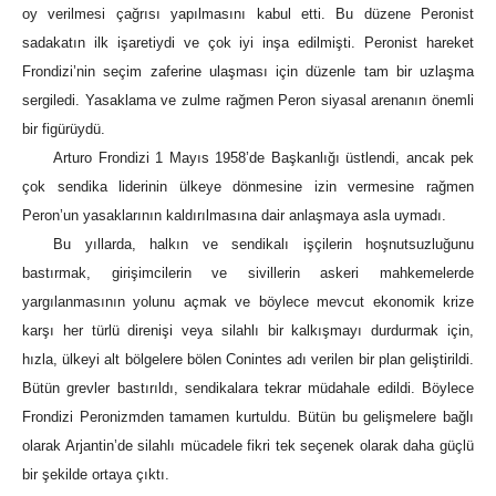
oy verilmesi çağrısı yapılmasını kabul etti. Bu düzene Peronist
sadakatın ilk işaretiydi ve çok iyi inşa edilmişti. Peronist hareket
Frondizi’nin seçim zaferine ulaşması için düzenle tam bir uzlaşma
sergiledi. Yasaklama ve zulme rağmen Peron siyasal arenanın önemli
bir figürüydü.
Arturo Frondizi 1 Mayıs 1958’de Başkanlığı üstlendi, ancak pek
çok sendika liderinin ülkeye dönmesine izin vermesine rağmen
Peron’un yasaklarının kaldırılmasına dair anlaşmaya asla uymadı.
Bu yıllarda, halkın ve sendikalı işçilerin hoşnutsuzluğunu
bastırmak, girişimcilerin ve sivillerin askeri mahkemelerde
yargılanmasının yolunu açmak ve böylece mevcut ekonomik krize
karşı her türlü direnişi veya silahlı bir kalkışmayı durdurmak için,
hızla, ülkeyi alt bölgelere bölen Conintes adı verilen bir plan geliştirildi.
Bütün grevler bastırıldı, sendikalara tekrar müdahale edildi. Böylece
Frondizi Peronizmden tamamen kurtuldu. Bütün bu gelişmelere bağlı
olarak Arjantin’de silahlı mücadele fikri tek seçenek olarak daha güçlü
bir şekilde ortaya çıktı.