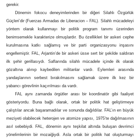
gerekir.
Dönemin fokocu deneyimlerinden bir diğeri Silahlı Özgürlük
Güçleri’dir (Fuerzas Armadas de Liberacion – FAL). Silahlı mücadeleyi
yöntem olarak kullanmayı bir politik program tanımı üzerinden
benimsemekle karakterize olmuşlardır. Bu özellikleri bir askeri cephe
kurulmasına katkı sağlamış ve bir parti organizasyonu inşasını
engellemiştir. FAL, Arjantin’de bir askeri üsse sert bir şekilde saldıran
ilk şehir gerillasıydı. Saflarında silahlı mücadele içinde ilk olarak
gözaltına alınıp kaybedilen militanlar vardı. Eylemleri arasında
yandaşlarının serbest bırakılmasını sağlamak üzere ilk kez bir
yabancı görevlinin kaçırılması da vardı.
FAL aynı zamanda örgütler arası bir koordinatör gibi faaliyet
gösteriyordu. Buna bağlı olarak, ortak bir politik hat geliştirmeye
çalıştılar ancak başaramadılar ve sonunda dağıldılar. FAL’ın en büyük
meziyeti olabilecek heterojen ve atomize yapısı, 1975’te dağılmasının
asıl sebebiydi. FAL, dönemin aynı teşkilat altında buluşan devrimci
yönelimlerinin bir mozaiğiydi. Asla ortak bir politik hat oluşturmayı