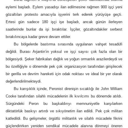
eylemi başladı. Eylem yasadışı ilan edilmesine rağmen 900 işçi yeni
gözaltıları protesto amacıyla işyerini terk ederek yürüyüşe geçti.
Ertesi gün sadece 180 işçi işe başladı, ancak günün ilerleyen
saatlerinde bunlar da işi bıraktılar. İşçiler, gözaltındakiler serbest
bırakılıncaya kadar greve devam ettiler.
Bu bölgelerde bastırma sırasında uygulanan vahşet tesadüfi
değildi. Burası Arjantin’in yoksul ve işçi sayısı çok fazla olan bir
bölgesiydi. Şeker fabrikaları dağlık ve yoğun ormanlık arazilerdeydi ve
bu özelliğiyle o dönemde pek çok organizasyon tarafından girişilecek
bir gerilla ve devrim hareketi için odak noktası ve ideal bir yer olarak
değerlendirilmekteydi.
Bu karışıklık içinde, Peronist direnişin sıcaklığı ile John William
Cooke tarafından silahlı mücadelenin ilk kıvılcımı bu dönemde atıldı.
Sürgündeki Peron bu başkaldırıyı memnuniyetle karşılarken
diktatörlük baskıyı artırdı ve sıkıyönetim ilan edildi. Pek çok militan
katledildi. Bu gelişmeler, örgütlü militanlık ve silahlı mücadele fikrini
güçlendirirken yeniden sendikal mücadele alanına dönmeyi öneren