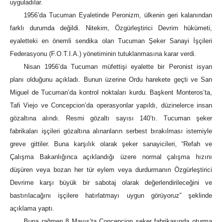
uyguladılar.
1956’da Tucuman Eyaletinde Peronizm, ülkenin geri kalanından
farklı durumda değildi. Nitekim, Özgürleştirici Devrim hükümeti,
eyaletteki en önemli sendika olan Tucuman Şeker Sanayi İşçileri
Federasyonu (F.O.T.I.A.) yönetiminin tutuklanmasına karar verdi.
Nisan 1956’da Tucuman müfettişi eyalette bir Peronist isyan
planı olduğunu açıkladı. Bunun üzerine Ordu harekete geçti ve San
Miguel de Tucuman’da kontrol noktaları kurdu. Başkent Monteros’ta,
Tafi Viejo ve Concepcion’da operasyonlar yapıldı, düzinelerce insan
gözaltına alındı. Resmi gözaltı sayısı 140’tı. Tucuman şeker
fabrikaları işçileri gözaltına alınanların serbest bırakılması istemiyle
greve gittiler. Buna karşılık olarak şeker sanayicileri, “Refah ve
Çalışma Bakanlığınca açıklandığı üzere normal çalışma hızını
düşüren veya bozan her tür eylem veya durdurmanın Özgürleştirici
Devrime karşı büyük bir sabotaj olarak değerlendirileceğini ve
bastırılacağını işçilere hatırlatmayı uygun görüyoruz” şeklinde
açıklama yaptı.
Buna rağmen 8 Mayıs’ta Concepcion şeker fabrikasında oturma