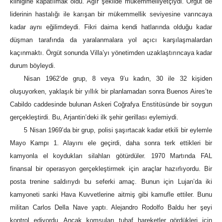
kliniğine kapatılmak oldu. Ağır şekilde mükemmelliyetçiydi. Örgüt de
liderinin hastalığı ile karışan bir mükemmellik seviyesine varıncaya
kadar aynı eğilimdeydi. Fikri daima kendi hatlarında olduğu kadar
düşman tarafında da yaralanmalara yol açıcı karşılaşmalardan
kaçınmaktı. Örgüt sonunda Villa’yı yönetimden uzaklaştırıncaya kadar
durum böyleydi.
Nisan 1962’de grup, 8 veya 9’u kadın, 30 ile 32 kişiden
oluşuyorken, yaklaşık bir yıllık bir planlamadan sonra Buenos Aires’te
Cabildo caddesinde bulunan Askeri Coğrafya Enstitüsünde bir soygun
gerçekleştirdi. Bu, Arjantin’deki ilk şehir gerillası eylemiydi.
5 Nisan 1969’da bir grup, polisi şaşırtacak kadar etkili bir eylemle
Mayo Kampı 1. Alayını ele geçirdi, daha sonra terk ettikleri bir
kamyonla el koydukları silahları götürdüler. 1970 Martında FAL
finansal bir operasyon gerçekleştirmek için araçlar hazırlıyordu. Bir
posta trenine saldırıydı bu seferki amaç. Bunun için Lujan’da iki
kamyoneti sanki Hava Kuvvetlerine aitmiş gibi kamufle ettiler. Bunu
militan Carlos Della Nave yaptı. Alejandro Rodolfo Baldu her şeyi
kontrol ediyordu. Ancak komşuları tuhaf hareketler gördükleri için