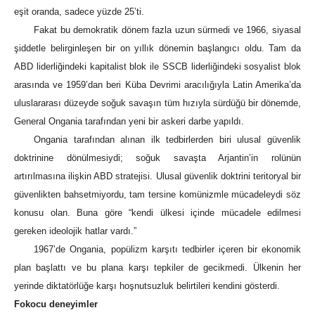
eşit oranda, sadece yüzde 25’ti.
Fakat bu demokratik dönem fazla uzun sürmedi ve 1966, siyasal
şiddetle belirginleşen bir on yıllık dönemin başlangıcı oldu. Tam da
ABD liderliğindeki kapitalist blok ile SSCB liderliğindeki sosyalist blok
arasında ve 1959’dan beri Küba Devrimi aracılığıyla Latin Amerika’da
uluslararası düzeyde soğuk savaşın tüm hızıyla sürdüğü bir dönemde,
General Ongania tarafından yeni bir askeri darbe yapıldı.
Ongania tarafından alınan ilk tedbirlerden biri ulusal güvenlik
doktrinine dönülmesiydi; soğuk savaşta Arjantin’in rolünün
artırılmasına ilişkin ABD stratejisi. Ulusal güvenlik doktrini teritoryal bir
güvenlikten bahsetmiyordu, tam tersine komünizmle mücadeleydi söz
konusu olan. Buna göre “kendi ülkesi içinde mücadele edilmesi
gereken ideolojik hatlar vardı.”
1967’de Ongania, popülizm karşıtı tedbirler içeren bir ekonomik
plan başlattı ve bu plana karşı tepkiler de gecikmedi. Ülkenin her
yerinde diktatörlüğe karşı hoşnutsuzluk belirtileri kendini gösterdi.
Fokocu deneyimler