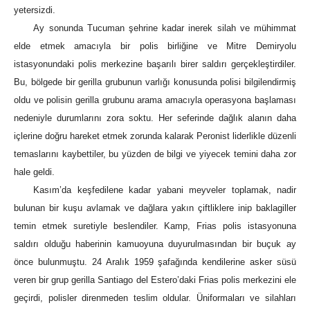
yetersizdi.
Ay sonunda Tucuman şehrine kadar inerek silah ve mühimmat
elde etmek amacıyla bir polis birliğine ve Mitre Demiryolu
istasyonundaki polis merkezine başarılı birer saldırı gerçekleştirdiler.
Bu, bölgede bir gerilla grubunun varlığı konusunda polisi bilgilendirmiş
oldu ve polisin gerilla grubunu arama amacıyla operasyona başlaması
nedeniyle durumlarını zora soktu. Her seferinde dağlık alanın daha
içlerine doğru hareket etmek zorunda kalarak Peronist liderlikle düzenli
temaslarını kaybettiler, bu yüzden de bilgi ve yiyecek temini daha zor
hale geldi.
Kasım’da keşfedilene kadar yabani meyveler toplamak, nadir
bulunan bir kuşu avlamak ve dağlara yakın çiftliklere inip baklagiller
temin etmek suretiyle beslendiler. Kamp, Frias polis istasyonuna
saldırı olduğu haberinin kamuoyuna duyurulmasından bir buçuk ay
önce bulunmuştu. 24 Aralık 1959 şafağında kendilerine asker süsü
veren bir grup gerilla Santiago del Estero’daki Frias polis merkezini ele
geçirdi, polisler direnmeden teslim oldular. Üniformaları ve silahları