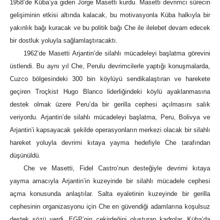
1958’de Küba’ya giden Jorge Masetti kurdu. Masetti devrimci sürecin
gelişiminin etkisi altında kalacak, bu motivasyonla Küba halkıyla bir
yakınlık bağı kuracak ve bu politik bağı Che ile ilelebet devam edecek
bir dostluk yoluyla sağlamlaştıracaktı.
1962’de Masetti Arjantin’de silahlı mücadeleyi başlatma görevini
üstlendi. Bu aynı yıl Che, Perulu devrimcilerle yaptığı konuşmalarda,
Cuzco bölgesindeki 300 bin köylüyü sendikalaştıran ve harekete
geçiren Troçkist Hugo Blanco liderliğindeki köylü ayaklanmasına
destek olmak üzere Peru’da bir gerilla cephesi açılmasını salık
veriyordu. Arjantin’de silahlı mücadeleyi başlatma, Peru, Bolivya ve
Arjantin’i kapsayacak şekilde operasyonların merkezi olacak bir silahlı
hareket yoluyla devrimi kıtaya yayma hedefiyle Che tarafından
düşünüldü.
Che ve Masetti, Fidel Castro’nun desteğiyle devrimi kıtaya
yayma amacıyla Arjantin’in kuzeyinde bir silahlı mücadele cephesi
açma konusunda anlaştılar. Salta eyaletinin kuzeyinde bir gerilla
cephesinin organizasyonu için Che en güvendiği adamlarına koşulsuz
destek sözü verdi. EGP’nin çekirdeğini oluşturan kadrolar, Küba’da