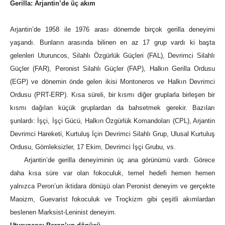
Gerilla: Arjantin’de üç akım
Arjantin’de 1958 ile 1976 arası dönemde birçok gerilla deneyimi
yaşandı. Bunların arasında bilinen en az 17 grup vardı ki başta
gelenleri Uturuncos, Silahlı Özgürlük Güçleri (FAL), Devrimci Silahlı
Güçler (FAR), Peronist Silahlı Güçler (FAP), Halkın Gerilla Ordusu
(EGP) ve dönemin önde gelen ikisi Montoneros ve Halkın Devrimci
Ordusu (PRT-ERP). Kısa süreli, bir kısmı diğer gruplarla birleşen bir
kısmı dağılan küçük gruplardan da bahsetmek gerekir. Bazıları
şunlardı: İşçi, İşçi Gücü, Halkın Özgürlük Komandoları (CPL), Arjantin
Devrimci Hareketi, Kurtuluş İçin Devrimci Silahlı Grup, Ulusal Kurtuluş
Ordusu, Gömleksizler, 17 Ekim, Devrimci İşçi Grubu, vs.
Arjantin’de gerilla deneyiminin üç ana görünümü vardı. Görece
daha kısa süre var olan fokoculuk, temel hedefi hemen hemen
yalnızca Peron’un iktidara dönüşü olan Peronist deneyim ve gerçekte
Maoizm, Guevarist fokoculuk ve Troçkizm gibi çeşitli akımlardan
beslenen Marksist-Leninist deneyim.