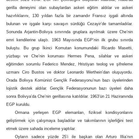
gerilla deneyimi olan subaylardan askeri eğitim aldılar ve askeri
hazırlıklarını, 130 yıldan fazla bir zamandır Fransız işgali altında
bulunan ve işgale karşı savaşın sürdüğü Cezayir’de tamamladılar.
Sonunda Arjantin-Bolivya sınırında gruplara ayrılmak üzere Che’nin
emri kendilerine ulaştı. 1963 Mayısında EGP’nin ilk grubu sınırda
buluştu. Bu grup İkinci Komutan konumundaki Ricardo Masetti,
yüzbaşı ve Che’nin koruması Hermes Pena, silahlar ve askeri
eğitimden sorumlu Federico Mendez, Hristiyan teolog ve şifreleme
uzmanı Ciro Bustos ve doktor Leonardo Werthein’dan oluşuyordu.
Orada Bolivya Komünist Gençlik Federasyonu’nun bazı üyelerinden
lojistik destek aldılar. Gençlik Federasyonunun bazı üyeleri daha
sonra Bolivya’da Che’nin gerillasına katıldılar. 1963’ün 21 Haziranında
EGP kuruldu.
Ormana yerleşen EGP elemanları, fiziksel kondisyonlarını
geliştirmek için çalışmaya başladılar ve takımlarının işlerliğini test
etmek üzere sahada inceleme yaptılar.
Oyların sadece yüzde 25’i ile başkan olan Arturo Illia’nın