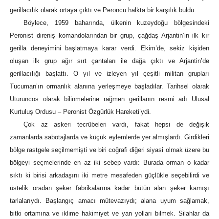
gerillacılık olarak ortaya çıktı ve Peroncu halkta bir karşılık buldu.
Böylece, 1959 baharında, ülkenin kuzeydoğu bölgesindeki
Peronist direniş komandolarından bir grup, çağdaş Arjantin’in ilk kır
gerilla deneyimini başlatmaya karar verdi. Ekim’de, sekiz kişiden
oluşan ilk grup ağır sırt çantaları ile dağa çıktı ve Arjantin’de
gerillacılığı başlattı. O yıl ve izleyen yıl çeşitli militan grupları
Tucuman’ın ormanlık alanına yerleşmeye başladılar. Tarihsel olarak
Uturuncos olarak bilinmelerine rağmen gerillanın resmi adı Ulusal
Kurtuluş Ordusu – Peronist Özgürlük Hareketi’ydi.
Çok az askeri tecrübeleri vardı, fakat hepsi de değişik
zamanlarda sabotajlarda ve küçük eylemlerde yer almışlardı. Girdikleri
bölge rastgele seçilmemişti ve biri coğrafi diğeri siyasi olmak üzere bu
bölgeyi seçmelerinde en az iki sebep vardı: Burada orman o kadar
sıktı ki birisi arkadaşını iki metre mesafeden güçlükle seçebilirdi ve
üstelik oradan şeker fabrikalarına kadar bütün alan şeker kamışı
tarlalarıydı. Başlangıç amacı mütevazıydı; alana uyum sağlamak,
bitki ortamına ve iklime hakimiyet ve yan yolları bilmek. Silahlar da