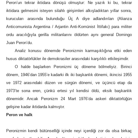
Peron’un tekrar iktidara dönüşü olmuştur: Ne yazık ki bu, tekrar
iktidara gelmesini isteyen silahlı girişimleri alkışladıktan yıllar sonra,
kurucuları arasında bulunduğu Üç A diye adlandırılan (Alianza
Anticomunista Argentina / Arjantin Anti-Komünist İttifakı) para militer
ordu aracılığıyla gerilla militanlarını öldürten aynı general Domingo
Juan Peron’du.
Analiz konusu dönemde Peronizmin karmaşıklığına etki eden
husus diktatörlükler ile demokrasiler arasındaki karşılıklı etkileşimdir.
O halde başlarken Peronizmi üç döneme bölmeliyiz. Birinci
dönem, 1946’dan 1955’e kadarki ilk iki başkanlık dönemi, ikincisi 1955
ve 1972 arasındaki düzen ve sürgün dönemi, ve üçüncü etap da
1973’te sona eren, çünkü ertesi yıl kendisi öldü, eksik başkanlık
dönemidir. Ancak Peronizm 24 Mart 1976’da askeri diktatörlüğün
gelişine kadar iktidarda kalmıştır.
Peron ve halk
Peronizmin kendi bütünselliği içinde neyi içerdiği zor da olsa birkaç