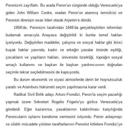
Peronizmi zayıflattı. Bu arada Peron’un sürgünde olduğu Venezuela’ya
giden John William Cooke, oradan Peron’un atanmış temsilcisi ve
Peronist direnişin esas lideri olarak Arjantin’e döndü.
1958’de, Peronizm tarafından 1949’da gerçekleştirilen reformları
budamak amacıyla Anayasa değiştirildi ki bunlar temel hakları
içeriyordu. Değiştirilen maddeler, çalışma ve sosyal haklar gibi ikinci
kuşak haklar yanında, kadın ve erkeğin yasalar önünde eşitliği,
çocukların ve yaşlıların hakları, üniversite özerkliği, toprağın sosyal
amaçlı kullanımı ve başkan ile başkan yardımcısının doğrudan
seçimle tekrar seçilebilmesini de kapsıyordu.
Bu durum ekonomik ve siyasi atmosferde derin bir hoşnutsuzluk
yarattı ve Aramburu hükümeti seçim yapılmasına karar verdi.
Radikal Sivil Birlik adayı Arturo Frondizi, Peron’la seçim pazarlığı
yapmak üzere Sekreteri Rogelio Frigerio’yu gizlice Venezuela’ya
gönderdi. Eğer kazanırsa, yasaklarının kaldırılması karşılığında
Peroncuların oylarını kendisine vermesini istiyordu. Peron anlaşmayı
ve silahlı mücadele yürüten taraftarlarının Peronist kitlelere Frondizi’ye