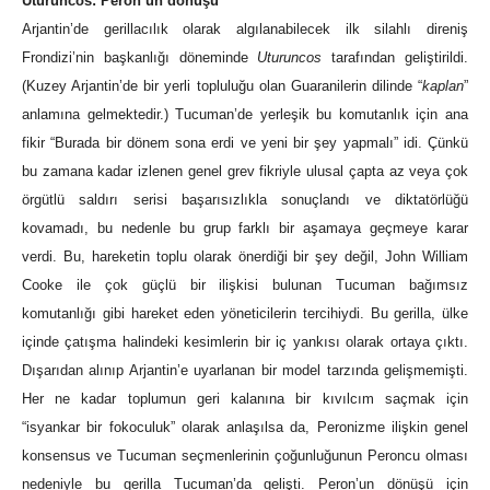
Uturuncos: Peron’un dönüşü
Arjantin’de gerillacılık olarak algılanabilecek ilk silahlı direniş
Frondizi’nin başkanlığı döneminde
Uturuncos
tarafından geliştirildi.
(Kuzey Arjantin’de bir yerli topluluğu olan Guaranilerin dilinde “
kaplan
”
anlamına gelmektedir.) Tucuman’de yerleşik bu komutanlık için ana
fikir “Burada bir dönem sona erdi ve yeni bir şey yapmalı” idi. Çünkü
bu zamana kadar izlenen genel grev fikriyle ulusal çapta az veya çok
örgütlü saldırı serisi başarısızlıkla sonuçlandı ve diktatörlüğü
kovamadı, bu nedenle bu grup farklı bir aşamaya geçmeye karar
verdi. Bu, hareketin toplu olarak önerdiği bir şey değil, John William
Cooke ile çok güçlü bir ilişkisi bulunan Tucuman bağımsız
komutanlığı gibi hareket eden yöneticilerin tercihiydi. Bu gerilla, ülke
içinde çatışma halindeki kesimlerin bir iç yankısı olarak ortaya çıktı.
Dışarıdan alınıp Arjantin’e uyarlanan bir model tarzında gelişmemişti.
Her ne kadar toplumun geri kalanına bir kıvılcım saçmak için
“isyankar bir fokoculuk” olarak anlaşılsa da, Peronizme ilişkin genel
konsensus ve Tucuman seçmenlerinin çoğunluğunun Peroncu olması
nedeniyle bu gerilla Tucuman’da gelişti. Peron’un dönüşü için