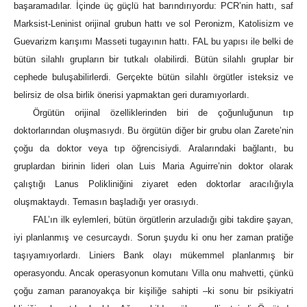
başaramadılar. İçinde üç güçlü hat barındırıyordu: PCR’nin hattı, saf
Marksist-Leninist orijinal grubun hattı ve sol Peronizm, Katolisizm ve
Guevarizm karışımı Masseti tugayının hattı. FAL bu yapısı ile belki de
bütün silahlı grupların bir tutkalı olabilirdi. Bütün silahlı gruplar bir
cephede buluşabilirlerdi. Gerçekte bütün silahlı örgütler isteksiz ve
belirsiz de olsa birlik önerisi yapmaktan geri duramıyorlardı.
Örgütün orijinal özelliklerinden biri de çoğunluğunun tıp
doktorlarından oluşmasıydı. Bu örgütün diğer bir grubu olan Zarete’nin
çoğu da doktor veya tıp öğrencisiydi. Aralarındaki bağlantı, bu
gruplardan birinin lideri olan Luis Maria Aguirre’nin doktor olarak
çalıştığı Lanus Polikliniğini ziyaret eden doktorlar aracılığıyla
oluşmaktaydı. Temasın başladığı yer orasıydı.
FAL’ın ilk eylemleri, bütün örgütlerin arzuladığı gibi takdire şayan,
iyi planlanmış ve cesurcaydı. Sorun şuydu ki onu her zaman pratiğe
taşıyamıyorlardı. Liniers Bank olayı mükemmel planlanmış bir
operasyondu. Ancak operasyonun komutanı Villa onu mahvetti, çünkü
çoğu zaman paranoyakça bir kişiliğe sahipti –ki sonu bir psikiyatri