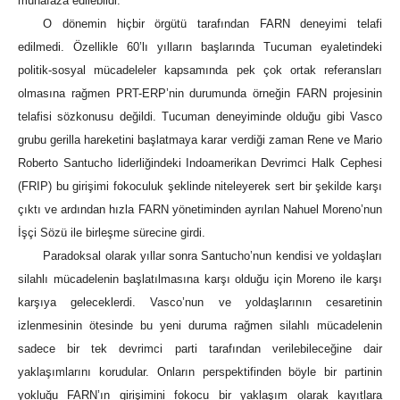
muhafaza edilebildi.
O dönemin hiçbir örgütü tarafından FARN deneyimi telafi
edilmedi. Özellikle 60’lı yılların başlarında Tucuman eyaletindeki
politik-sosyal mücadeleler kapsamında pek çok ortak referansları
olmasına rağmen PRT-ERP’nin durumunda örneğin FARN projesinin
telafisi sözkonusu değildi. Tucuman deneyiminde olduğu gibi Vasco
grubu gerilla hareketini başlatmaya karar verdiği zaman Rene ve Mario
Roberto Santucho liderliğindeki Indoamerikan Devrimci Halk Cephesi
(FRIP) bu girişimi fokoculuk şeklinde niteleyerek sert bir şekilde karşı
çıktı ve ardından hızla FARN yönetiminden ayrılan Nahuel Moreno’nun
İşçi Sözü ile birleşme sürecine girdi.
Paradoksal olarak yıllar sonra Santucho’nun kendisi ve yoldaşları
silahlı mücadelenin başlatılmasına karşı olduğu için Moreno ile karşı
karşıya geleceklerdi. Vasco’nun ve yoldaşlarının cesaretinin
izlenmesinin ötesinde bu yeni duruma rağmen silahlı mücadelenin
sadece bir tek devrimci parti tarafından verilebileceğine dair
yaklaşımlarını korudular. Onların perspektifinden böyle bir partinin
yokluğu FARN’ın girişimini fokocu bir yaklaşım olarak kayıtlara