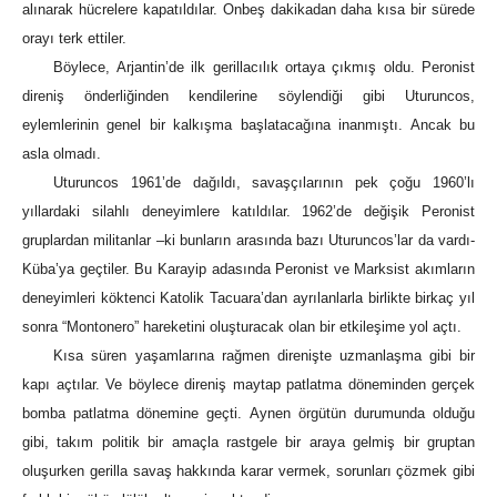
alınarak hücrelere kapatıldılar. Onbeş dakikadan daha kısa bir sürede
orayı terk ettiler.
Böylece, Arjantin’de ilk gerillacılık ortaya çıkmış oldu. Peronist
direniş önderliğinden kendilerine söylendiği gibi Uturuncos,
eylemlerinin genel bir kalkışma başlatacağına inanmıştı. Ancak bu
asla olmadı.
Uturuncos 1961’de dağıldı, savaşçılarının pek çoğu 1960’lı
yıllardaki silahlı deneyimlere katıldılar. 1962’de değişik Peronist
gruplardan militanlar –ki bunların arasında bazı Uturuncos’lar da vardı-
Küba’ya geçtiler. Bu Karayip adasında Peronist ve Marksist akımların
deneyimleri köktenci Katolik Tacuara’dan ayrılanlarla birlikte birkaç yıl
sonra “Montonero” hareketini oluşturacak olan bir etkileşime yol açtı.
Kısa süren yaşamlarına rağmen direnişte uzmanlaşma gibi bir
kapı açtılar. Ve böylece direniş maytap patlatma döneminden gerçek
bomba patlatma dönemine geçti. Aynen örgütün durumunda olduğu
gibi, takım politik bir amaçla rastgele bir araya gelmiş bir gruptan
oluşurken gerilla savaş hakkında karar vermek, sorunları çözmek gibi