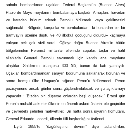
sabahı bombardıman uçakları Federal Başkent’in (Buenos Aires)
Plazo de Mayo meydanını bombalamaya başladı. Amaçları, havadan
ve karadan hücum ederek Peron’u öldürmek veya çekilmesini
sağlamaktı. Bölgede, kurşunlar ve bombalardan –ki bunlardan biri bir
tramvayın üzerine düştü ve 40 ilkokul çocuğunu öldürdü– kaçmaya
çalışan pek çok sivil vardı. Öğleye doğru Buenos Aires’in bütün
bölgelerinden Peronist militanlar ellerinde sopalar, taşlar ve hafif
silahlarla General Peron’u savunmak için kentin ana meydana
ulaştılar. Saldırının bilançosu 300 ölü, bunun iki katı yaralıydı.
Uçaklar, bombardımandan sarayın bodrumuna saklanarak korunan ve
sonra komşu ülke Uruguay’a sığınan Peron’u öldüremedi. Peron
pozisyonunu ancak günler sonra güçlendirebilecek ve şu açıklamayı
yapacaktı: “Bizden biri düşerse onlardan beşi düşecek.” Ertesi gün
Peron’a muhalif askerler ülkenin en önemli askeri üslerini ele geçirdiler
ve çevredeki şehirleri mahvettiler. Bir hafta sonra isyanın komutanı,
General Eduardo Lonardi, ülkenin fiili başkanlığını üstlendi.
Eylül 1955’te “özgürleştirici devrim” diye adlandırılan,