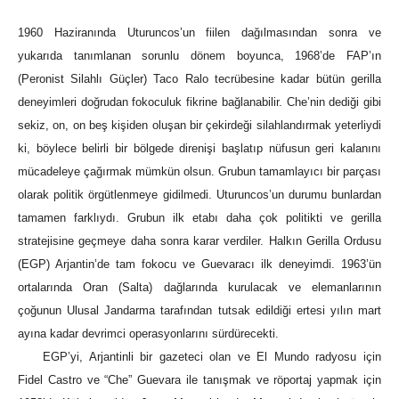
1960 Haziranında Uturuncos’un fiilen dağılmasından sonra ve
yukarıda tanımlanan sorunlu dönem boyunca, 1968’de FAP’ın
(Peronist Silahlı Güçler) Taco Ralo tecrübesine kadar bütün gerilla
deneyimleri doğrudan fokoculuk fikrine bağlanabilir. Che’nin dediği gibi
sekiz, on, on beş kişiden oluşan bir çekirdeği silahlandırmak yeterliydi
ki, böylece belirli bir bölgede direnişi başlatıp nüfusun geri kalanını
mücadeleye çağırmak mümkün olsun. Grubun tamamlayıcı bir parçası
olarak politik örgütlenmeye gidilmedi. Uturuncos’un durumu bunlardan
tamamen farklıydı. Grubun ilk etabı daha çok politikti ve gerilla
stratejisine geçmeye daha sonra karar verdiler. Halkın Gerilla Ordusu
(EGP) Arjantin’de tam fokocu ve Guevaracı ilk deneyimdi. 1963’ün
ortalarında Oran (Salta) dağlarında kurulacak ve elemanlarının
çoğunun Ulusal Jandarma tarafından tutsak edildiği ertesi yılın mart
ayına kadar devrimci operasyonlarını sürdürecekti.
EGP’yi, Arjantinli bir gazeteci olan ve El Mundo radyosu için
Fidel Castro ve “Che” Guevara ile tanışmak ve röportaj yapmak için