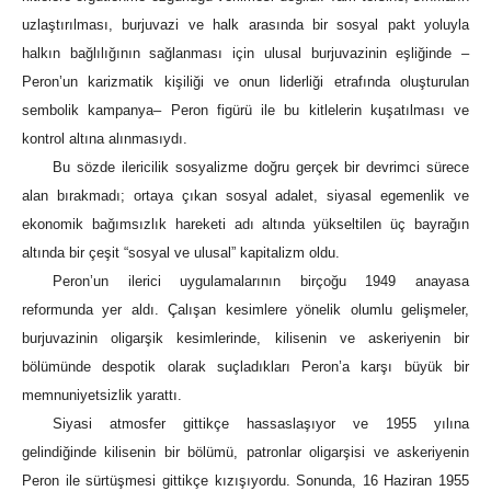
uzlaştırılması, burjuvazi ve halk arasında bir sosyal pakt yoluyla
halkın bağlılığının sağlanması için ulusal burjuvazinin eşliğinde –
Peron’un karizmatik kişiliği ve onun liderliği etrafında oluşturulan
sembolik kampanya– Peron figürü ile bu kitlelerin kuşatılması ve
kontrol altına alınmasıydı.
Bu sözde ilericilik sosyalizme doğru gerçek bir devrimci sürece
alan bırakmadı; ortaya çıkan sosyal adalet, siyasal egemenlik ve
ekonomik bağımsızlık hareketi adı altında yükseltilen üç bayrağın
altında bir çeşit “sosyal ve ulusal” kapitalizm oldu.
Peron’un ilerici uygulamalarının birçoğu 1949 anayasa
reformunda yer aldı. Çalışan kesimlere yönelik olumlu gelişmeler,
burjuvazinin oligarşik kesimlerinde, kilisenin ve askeriyenin bir
bölümünde despotik olarak suçladıkları Peron’a karşı büyük bir
memnuniyetsizlik yarattı.
Siyasi atmosfer gittikçe hassaslaşıyor ve 1955 yılına
gelindiğinde kilisenin bir bölümü, patronlar oligarşisi ve askeriyenin
Peron ile sürtüşmesi gittikçe kızışıyordu. Sonunda, 16 Haziran 1955