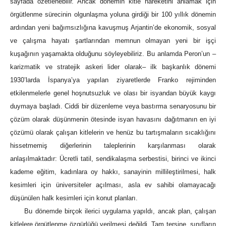
sayfada özetlenebilir. Ancak dönemin kitle hareketini anlamak için
örgütlenme sürecinin olgunlaşma yoluna girdiği bir 100 yıllık dönemin
ardından yeni bağımsızlığına kavuşmuş Arjantin’de ekonomik, sosyal
ve çalışma hayatı şartlarından memnun olmayan yeni bir işçi
kuşağının yaşamakta olduğunu söyleyebiliriz. Bu anlamda Peron’un –
karizmatik ve stratejik askeri lider olarak– ilk başkanlık dönemi
1930’larda İspanya’ya yapılan ziyaretlerde Franko rejiminden
etkilenmelerle genel hoşnutsuzluk ve olası bir isyandan büyük kaygı
duymaya başladı. Ciddi bir düzenleme veya bastırma senaryosunu bir
çözüm olarak düşünmenin ötesinde isyan havasını dağıtmanın en iyi
çözümü olarak çalışan kitlelerin ve henüz bu tartışmaların sıcaklığını
hissetmemiş diğerlerinin taleplerinin karşılanması olarak
anlaşılmaktadır: Ücretli tatil, sendikalaşma serbestisi, birinci ve ikinci
kademe eğitim, kadınlara oy hakkı, sanayinin millileştirilmesi, halk
kesimleri için üniversiteler açılması, asla ev sahibi olamayacağı
düşünülen halk kesimleri için konut planları.
Bu dönemde birçok ilerici uygulama yapıldı, ancak plan, çalışan
kitlelere örgütlenme özgürlüğü verilmesi değildi. Tam tersine, sınıfların