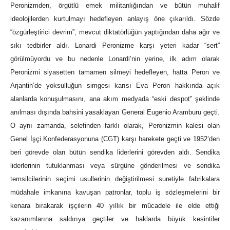
Peronizmden, örgütlü emek militanlığından ve bütün muhalif
ideolojilerden kurtulmayı hedefleyen anlayış öne çıkarıldı. Sözde
“özgürleştirici devrim”, mevcut diktatörlüğün yaptığından daha ağır ve
sıkı tedbirler aldı. Lonardi Peronizme karşı yeteri kadar “sert”
görülmüyordu ve bu nedenle Lonardi’nin yerine, ilk adım olarak
Peronizmi siyasetten tamamen silmeyi hedefleyen, hatta Peron ve
Arjantin’de yoksulluğun simgesi karısı Eva Peron hakkında açık
alanlarda konuşulmasını, ana akım medyada “eski despot” şeklinde
anılması dışında bahsini yasaklayan General Eugenio Aramburu geçti.
O aynı zamanda, selefinden farklı olarak, Peronizmin kalesi olan
Genel İşçi Konfederasyonuna (CGT) karşı harekete geçti ve 1952’den
beri görevde olan bütün sendika liderlerini görevden aldı. Sendika
liderlerinin tutuklanması veya sürgüne gönderilmesi ve sendika
temsilcilerinin seçimi usullerinin değiştirilmesi suretiyle fabrikalara
müdahale imkanına kavuşan patronlar, toplu iş sözleşmelerini bir
kenara bırakarak işçilerin 40 yıllık bir mücadele ile elde ettiği
kazanımlarına saldırıya geçtiler ve haklarda büyük kesintiler