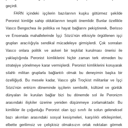
geçirdi.
FARN içindeki işçilerin bazılarının kuşku götürmez şekilde
Peronist kimliğe sahip olduklarının tespiti önemlidir. Bunlar özellikle
Vasco Bengochea ile politika ve hayat bağlarını pekiştirerek, Berisso
ve Ensenada mahallelerinde İşçi Sözü’nün etkisiyle örgütlenen işçi
grupları aracılığıyla sendikal mücadeleye girmişlerdi. Çok sonraları
Vasco onlara politik ve askeri bir teşkilat kurulması önerisi ile
yaklaştığında Peronist kimliklerini hiçbir zaman terk etmeden bu
stratejiye yönelmeye karar vermişlerdi. Peronist kimliklerini koruyarak
silahlı militan gruplarla bağlantılı olmak bu deneyimin başka bir
özelliğiydi. Bu mesele kadar, Vasco gibi Troçkist militanlar ve İşçi
Sözü’nün entrizm döneminde işçilerin sembolik, kültürel ve günlük
dünyaları ile kurulan bağlar bizi bu dönemde sol ile Peronizm
arasındaki ilişkiler üzerine yeniden düşünmeye zorlamaktadır. Bu
kimlikler ile çoğunluğu Peronist olan işçi sınıfı ile solun geleneksel
bazı akımları arasındaki sosyal kesişmeleri, karşılıklı etkileşimleri,
elbette gerilimsiz ve çelişkisiz olmaksızın ortak noktaları görmek