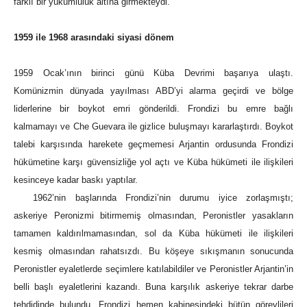
farklı bir yükümlülük altına girmekteydi.
1959 ile 1968 arasındaki siyasi dönem
1959 Ocak’ının birinci günü Küba Devrimi başarıya ulaştı.
Komünizmin dünyada yayılması ABD’yi alarma geçirdi ve bölge
liderlerine bir boykot emri gönderildi. Frondizi bu emre bağlı
kalmamayı ve Che Guevara ile gizlice buluşmayı kararlaştırdı. Boykot
talebi karşısında harekete geçmemesi Arjantin ordusunda Frondizi
hükümetine karşı güvensizliğe yol açtı ve Küba hükümeti ile ilişkileri
kesinceye kadar baskı yaptılar.
1962’nin başlarında Frondizi’nin durumu iyice zorlaşmıştı;
askeriye Peronizmi bitirmemiş olmasından, Peronistler yasakların
tamamen kaldırılmamasından, sol da Küba hükümeti ile ilişkileri
kesmiş olmasından rahatsızdı. Bu köşeye sıkışmanın sonucunda
Peronistler eyaletlerde seçimlere katılabildiler ve Peronistler Arjantin’in
belli başlı eyaletlerini kazandı. Buna karşılık askeriye tekrar darbe
tehdidinde bulundu. Frondizi hemen kabinesindeki bütün görevlileri