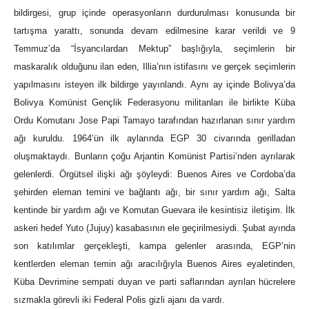
bildirgesi, grup içinde operasyonların durdurulması konusunda bir
tartışma yarattı, sonunda devam edilmesine karar verildi ve 9
Temmuz’da “İsyancılardan Mektup” başlığıyla, seçimlerin bir
maskaralık olduğunu ilan eden, Illia’nın istifasını ve gerçek seçimlerin
yapılmasını isteyen ilk bildirge yayınlandı. Aynı ay içinde Bolivya’da
Bolivya Komünist Gençlik Federasyonu militanları ile birlikte Küba
Ordu Komutanı Jose Papi Tamayo tarafından hazırlanan sınır yardım
ağı kuruldu. 1964’ün ilk aylarında EGP 30 civarında gerilladan
oluşmaktaydı. Bunların çoğu Arjantin Komünist Partisi’nden ayrılarak
gelenlerdi. Örgütsel ilişki ağı şöyleydi: Buenos Aires ve Cordoba’da
şehirden eleman temini ve bağlantı ağı, bir sınır yardım ağı, Salta
kentinde bir yardım ağı ve Komutan Guevara ile kesintisiz iletişim. İlk
askeri hedef Yuto (Jujuy) kasabasının ele geçirilmesiydi. Şubat ayında
son katılımlar gerçekleşti, kampa gelenler arasında, EGP’nin
kentlerden eleman temin ağı aracılığıyla Buenos Aires eyaletinden,
Küba Devrimine sempati duyan ve parti saflarından ayrılan hücrelere
sızmakla görevli iki Federal Polis gizli ajanı da vardı.