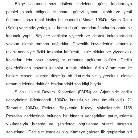
Bölge halkından bazı kişilerin ifadelerine göre, Jandarmaya
paralel olarak bölgede istihbarat görevi yapan silahlı ve yeşil
üniformalı bazı tuhaf kişiler bulunuyordu. Mayıs 1964’te Santa Rosa
(Salta) yerelinde yerleşik ilk kamp düştü, ardından Jandarma orada bir
korunak yaptı. Böylece gerillalar yiyecek ve destek imkanlarından
yoksun olarak ormana dağıldılar. Güvenlik kuvvetlerinin amansız
takibi nedeniyle fiziki imkanlar kötüleşti, izole oldular ve yiyeceksiz
kaldıkları için bazı savaşçılar ormanda açlıktan öldüler. Gerilla
çekirdeğinden hayatta kalanlar tutsak oldular. Atilio Altamirano ile
birlikte Masetti güçten düşmüş bir durumda ve yiyeceksiz olarak
ormanın içlerine daldılar. Haklarındaki son bilgi buydu.
Silahlı Ulusal Devrim Kuvvetleri (FARN) de Arjantin’de gerilla
deneyiminin ilklerindendi. 1964’te kuruldu ve kısa ömürlü oldu. 21
Temmuz 1964’te Federal Başkentin Kuzey Mahallesinde 1168
Posadas caddesinde bulunan bir binanın yerleştirilen patlayıcılarca
yıkılmasıyla kırlarda ve şehirlerde örgütlenme süreci hüsranla
sonuçlandı. Gerilla mücadelesini yürütmeye çalışan ilk gruplardan biri