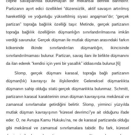
cephe savaşlarında bulunmayan bir mekânsal derinlik barındırır.
Partizanın ayırt edici özellikleri “düzensizlik, aktif savaşın artırılmış
hareketliliği ve yoğunluğu yükseltilmiş siyasi angajman”dır; “gerçek
partizan” toprağa bağlılık özelliği taşır. Metinde, gerçek partizanın
toprağa bağlılık özelliğinin düşmanlığın sınırlandırılmasına imkân
verdiği savunulur. Gerçek düşman ile mutlak düşman arasındaki farkın
kökeninde ilkinde sınırlandırılan düşmanlığın, ikincisinde
sınırlandırılmaması bulunur. Partizan, savaş ilanı ile birlikte düşmanını
da ilan ederek “kendisi için yeni bir yasallık” iddiasında bulunur.
[6]
Slomp, gerçek düşmanı karasal, toprağa bağlı partizanın
düşman(lık) kavrayışı ile ilişkilendirir. Geleneksel düşmanlıkta
düşmanın sahip olduğu statü gerçek düşmanlıkta bulunmaz. Schmitt,
partizanın karasal karakterinin onun düşman kavrayışına mekânsal ve
zamansal sınırlamalar getirdiğini belirtir. Slomp, yirminci yüzyılda
mutlak düşman kavrayışının “küresel devrimci”ye ait olduğunu ifade
eder. O, ne Avrupa Kamu Hukuku’na, ne de karasal partizanda olduğu
gibi mekânsal ve zamansal sınırlamalara tabidir. Bu fark, küresel