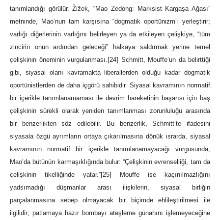
tanımlandığı görülür. Žižek, “Mao Zedong: Marksist Kargaşa Ağası”
metninde, Mao’nun tam karşısına “dogmatik oportünizm”i yerleştirir;
varlığı diğerlerinin varlığını belirleyen ya da etkileyen çelişkiye, “tüm
zincirin onun ardından geleceği” halkaya saldırmak yerine temel
çelişkinin öneminin vurgulanması.
[24]
Schmitt, Mouffe’un da belirttiği
gibi, siyasal olanı kavramakta liberallerden olduğu kadar dogmatik
oportünistlerden de daha içgörü sahibidir. Siyasal kavramının normatif
bir içerikle tanımlanamaması ile devrim hareketinin başarısı için baş
çelişkinin sürekli olarak yeniden tanımlanması zorunluluğu arasında
bir benzerlikten söz edilebilir. Bu benzerlik, Schmitt’te ifadesini
siyasala özgü ayrımların ortaya çıkarılmasına dönük ısrarda, siyasal
kavramının normatif bir içerikle tanımlanamayacağı vurgusunda,
Mao’da bütünün karmaşıklığında bulur: “Çelişkinin evrenselliği, tam da
çelişkinin tikelliğinde yatar.”
[25]
Mouffe ise kaçınılmazlığını
yadsımadığı düşmanlar arası ilişkilerin, siyasal birliğin
parçalanmasına sebep olmayacak bir biçimde ehlileştirilmesi ile
ilgilidir; patlamaya hazır bombayı ateşleme günahını işlemeyeceğine