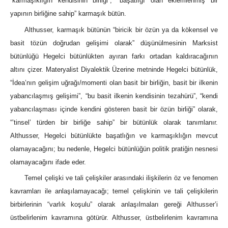
“karmaşıklığın kendisinin birliği”, “başatlığı olan eklemlenmiş bir
yapının birliğine sahip” karmaşık bütün.
Althusser, karmaşık bütünün “biricik bir özün ya da kökensel ve
basit tözün doğrudan gelişimi olarak” düşünülmesinin Marksist
bütünlüğü Hegelci bütünlükten ayıran farkı ortadan kaldıracağının
altını çizer. Materyalist Diyalektik Üzerine metninde Hegelci bütünlük,
“İdea’nın gelişim uğrağı/momenti olan basit bir birliğin, basit bir ilkenin
yabancılaşmış gelişimi”, “bu basit ilkenin kendisinin tezahürü”, “kendi
yabancılaşması içinde kendini gösteren basit bir özün birliği” olarak,
“’tinsel’ türden bir birliğe sahip” bir bütünlük olarak tanımlanır.
Althusser, Hegelci bütünlükte başatlığın ve karmaşıklığın mevcut
olamayacağını; bu nedenle, Hegelci bütünlüğün politik pratiğin nesnesi
olamayacağını ifade eder.
Temel çelişki ve tali çelişkiler arasındaki ilişkilerin öz ve fenomen
kavramları ile anlaşılamayacağı; temel çelişkinin ve tali çelişkilerin
birbirlerinin “varlık koşulu” olarak anlaşılmaları gereği Althusser’i
üstbelirlenim kavramına götürür. Althusser, üstbelirlenim kavramına