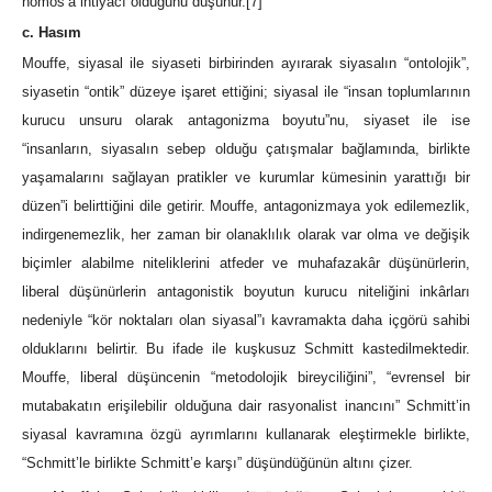
nomos’a ihtiyacı olduğunu düşünür.
[7]
c. Hasım
Mouffe, siyasal ile siyaseti birbirinden ayırarak siyasalın “ontolojik”,
siyasetin “ontik” düzeye işaret ettiğini; siyasal ile “insan toplumlarının
kurucu unsuru olarak antagonizma boyutu”nu, siyaset ile ise
“insanların, siyasalın sebep olduğu çatışmalar bağlamında, birlikte
yaşamalarını sağlayan pratikler ve kurumlar kümesinin yarattığı bir
düzen”i belirttiğini dile getirir. Mouffe, antagonizmaya yok edilemezlik,
indirgenemezlik, her zaman bir olanaklılık olarak var olma ve değişik
biçimler alabilme niteliklerini atfeder ve muhafazakâr düşünürlerin,
liberal düşünürlerin antagonistik boyutun kurucu niteliğini inkârları
nedeniyle “kör noktaları olan siyasal”ı kavramakta daha içgörü sahibi
olduklarını belirtir. Bu ifade ile kuşkusuz Schmitt kastedilmektedir.
Mouffe, liberal düşüncenin “metodolojik bireyciliğini”, “evrensel bir
mutabakatın erişilebilir olduğuna dair rasyonalist inancını” Schmitt’in
siyasal kavramına özgü ayrımlarını kullanarak eleştirmekle birlikte,
“Schmitt’le birlikte Schmitt’e karşı” düşündüğünün altını çizer.