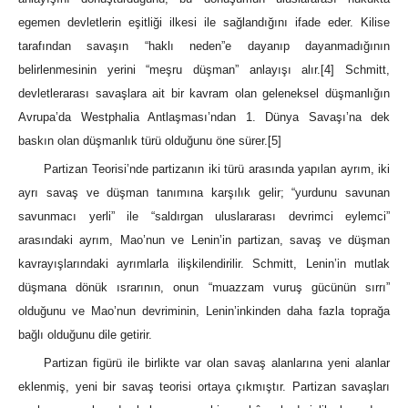
egemen devletlerin eşitliği ilkesi ile sağlandığını ifade eder. Kilise
tarafından savaşın “haklı neden”e dayanıp dayanmadığının
belirlenmesinin yerini “meşru düşman” anlayışı alır.
[4]
Schmitt,
devletlerarası savaşlara ait bir kavram olan geleneksel düşmanlığın
Avrupa’da Westphalia Antlaşması’ndan 1. Dünya Savaşı’na dek
baskın olan düşmanlık türü olduğunu öne sürer.
[5]
Partizan Teorisi’nde partizanın iki türü arasında yapılan ayrım, iki
ayrı savaş ve düşman tanımına karşılık gelir; “yurdunu savunan
savunmacı yerli” ile “saldırgan uluslararası devrimci eylemci”
arasındaki ayrım, Mao’nun ve Lenin’in partizan, savaş ve düşman
kavrayışlarındaki ayrımlarla ilişkilendirilir. Schmitt, Lenin’in mutlak
düşmana dönük ısrarının, onun “muazzam vuruş gücünün sırrı”
olduğunu ve Mao’nun devriminin, Lenin’inkinden daha fazla toprağa
bağlı olduğunu dile getirir.
Partizan figürü ile birlikte var olan savaş alanlarına yeni alanlar
eklenmiş, yeni bir savaş teorisi ortaya çıkmıştır. Partizan savaşları