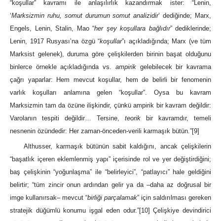
“koşullar” kavramı ile anlaşılırlık kazandırmak ister: “Lenin,
‘
Marksizmin ruhu, somut durumun somut analizidir
’ dediğinde; Marx,
Engels, Lenin, Stalin, Mao “
her şey koşullara bağlıdır
” dediklerinde;
Lenin, 1917 Rusyası’na özgü “
koşullar
”ı açıkladığında; Marx (ve tüm
Marksist gelenek), duruma göre çelişkilerden birinin başat olduğunu
binlerce örnekle açıkladığında vs.
ampirik
gelebilecek bir kavrama
çağrı yaparlar: Hem mevcut koşullar, hem de belirli bir fenomenin
varlık koşulları anlamına gelen “koşullar”. Oysa bu kavram
Marksizmin tam da özüne ilişkindir, çünkü ampirik bir kavram değildir:
Varolanın tespiti değildir… Tersine,
teorik
bir kavramdır, temeli
nesnenin özündedir: Her zaman-önceden-verili karmaşık bütün.”
[9]
Althusser, karmaşık bütünün sabit kaldığını, ancak çelişkilerin
“başatlık içeren eklemlenmiş yapı” içerisinde rol ve yer değiştirdiğini;
baş çelişkinin “yoğunlaşma” ile “belirleyici”, “patlayıcı” hale geldiğini
belirtir; “tüm zincir onun ardından gelir ya da –daha az doğrusal bir
imge kullanırsak– mevcut “
birliği parçalamak
” için saldırılması gereken
stratejik düğümlü konumu işgal eden odur.”
[10]
Çelişkiye devindirici