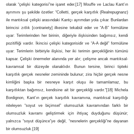
olarak “çelişki kategorisi”ne işaret eder.
[17]
Mouffe ve Laclau Kant’ın
ayrımını şu şekilde özetler: “Colletti, gerçek karşıtlık (Realrepugnanz)
ile mantıksal çelişki arasındaki Kantçı ayrımdan yola çıkar. Bunlardan
birincisi zıtlık [contrariety] ilkesine tekabül eder ve “A-B” formülüne
uyar: Terimlerinden her birinin, diğeriyle ilişkisinden bağımsız, kendi
pozitifliği vardır. İkincisi çelişki kategorisidir ve “A-A değil” formülüne
uyar: Terimlerin birbiriyle ilişkisi, her iki terimin gerçekliğinin tümünü
kapsar. Çelişki önermeler alanında yer alır; çelişme ancak mantıksal-
kavramsal bir düzeyde olanaklıdır. Bunun tersine, birinci tipteki
karşıtlık gerçek nesneler zemininde bulunur; zira hiçbir gerçek nesne
kimliğini başka bir nesneye karşıt oluşu ile tamamlamaz, bu
karşıtlıktan bağımsız, kendisine ait bir gerçekliği vardır.”
[18]
Michela
Bordignon, Kant’ın gerçek karşıtlık kavramına, mantıksal karşıtlığı
niteleyen “soyut ve biçimsel” olumsuzluk kavramından farklı bir
olumsuzluk kavramı geliştirmek için ihtiyaç duyduğunu düşünür;
yalnızca “soyut düşünce”ye değil, “nesnelerin gerçekliği”ne dayanan
bir olumsuzluk.
[19]