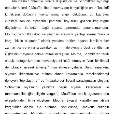
Mouffe’un Schmitt’le birlikte düşündüğü ve Schmitt’ten ayrıldığı
noktalar nelerdir? Mouffe, liberal kavrayışın bireyciliğinin onun “kolektif
kimliklerin doğası”nı kavramasına engel olduğunu, bu kavrayış
eksikliği sonucu siyasetin “partizan” boyutunu gözden kaçırdığını
düşünürken Schmitt’in özgül siyasal ayrımından yararlanmaktadır.
Mouffe, Schmitt’in dost ve düşman arasında yaptığı ayrımı “’onlar’a
karşı ‘biz’in oluşması” olarak yeniden tarifler; siyasal kimlikler her
zaman biz ve onlar arasındaki ayrımı, dolayısıyla dost ve düşman
ilişkisinin meydana gelme ihtimalini taşırlar. Mouffe, Schmitt’ten farklı
olarak, antagonizmanın mevcudiyetini inkâr etmeyen
“yeni bir liberal
demokratik siyaset anlayışı” inşa etmeye çabalar. Bunu yaparken,
siyaseti iktisattan ve etikten alınan kavramlarla temellendirmeyi
deneyen “toplulaştırıcı” ve “müzakereci” liberal paradigmaları eleştirir.
Schmitt’in siyasalın yalnızca özgül siyasal kategoriler ile
tanımlanabileceğine ilişkin vurgusu, Mouffe’un teorik uğraşının ana
eksenlerinden birini oluşturur. Mouffe, siyasal karşıtlıkların ahlaki
karşıtlıklar olarak ele alınması sonucunda, “mevcut düzenin
parametrelerini bütünüyle sorgulayan antagonizmaların ortaya