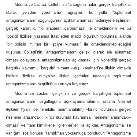
Mouffe ve Laclau, Colletti’nin “antagonizmaları gerçek karşıtlıklar
olarak yeniden yorumlama” uğraşını, bu yolla “toplumsal
antagonizmaların özgüllüğü”nün açıklanamaması nedeniyle eleştirirler;
gerçek karşıtlık, “iki arabanın çarpışması” ile örneklendirilir ve bu
“pozitif fiziksel yasalara itaat eden maddi olgu”nun toplumsal alanda
“bir polisin militan bir işçiye vurması” ile örneklendirilebileceğini
düşünür. Colletti’nin, antagonizmaların çelişki olarak ele alınamaz
olması dolayısıyla antagonizmaları açıklamak için yöneldiği gerçek
karşıtlık kavramı, “karşıtlığın mantık-dışı karakteri”ne ilişkin olmakla
birlikte “fiziksel dünya”ya ilişkin içerimleri nedeniyle toplumsal
antagonizmaların özgüllüğünü ortaya koyamaz.
Mouffe ve Laclau, çelişkinin ve gerçek karşıtlığın toplumsal
antagonizmaların özgüllüğünü açıklayamamalarını, onların “
nesnel
ilişkiler
(“yani belirlenebilir, tanımlanabilir”) –birinci durumda gerçek
nesneler arasındaki, ikinci durumda kavramsal nesneler arasındaki–
olması” ve “tam kimliklerle ilgilenme”leri ile açıklar. Antagonizma ise
varlığını söz konusu “tamlık”tan yoksunluğa borçludur; “Antagonizma