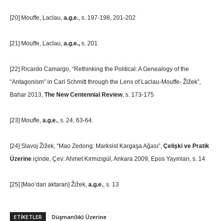
[20]
Mouffe, Laclau,
a.g.e.
, s. 197-198, 201-202
[21]
Mouffe, Laclau,
a.g.e.,
s. 201
[22]
Ricardo Camargo, “Rethinking the Political: A Genealogy of the
“Antagonism” in Carl Schmitt through the Lens of Laclau-Mouffe- Žižek”,
Bahar 2013,
The New Centennial Review
, s. 173-175
[23]
Mouffe,
a.g.e.
, s. 24, 63-64.
[24]
Slavoj Žižek, “Mao Zedong: Marksist Kargaşa Ağası”,
Çelişki ve Pratik
Üzerine
içinde, Çev: Ahmet Kırmızıgül, Ankara 2009, Epos Yayınları, s. 14
[25]
[Mao’dan aktaran] Žižek,
a.g.e.
, s. 13
ETIKETLER
Düşman(lık) Üzerine