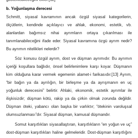
b. Yoğunlaşma derecesi
Schmitt, siyasal kavramının ancak özgül siyasal kategorilerin,
ölçütlerin, kendinde açıklayıcı ve ahlak, ekonomi, estetik, vb.
alanlardan bağımsız nihai ayrımların ortaya çıkarılması ile
tanımlanabileceğini ifade eder. Siyasal kavramına özgü ayrım nedir?
Bu ayrımın nitelikleri nelerdir?
Söz konusu özgül ayrım, dost ve düşman ayrımıdır. Bu ayrımın
içeriği koşullara bağlıdır, önsel belirlenimlere karşı koyar. Düşmanın
kim olduğuna karar vermek egemenin alamet-i farikasıdır.
[13]
Ayrım,
“bir bağın ya da ayrılığın, bir birleşme ya da ayrışmanın en uç
yoğunluk derecesini” belirtir. Ahlaki, ekonomik, estetik ayrımlar ile
ilişkisizdir; düşman kötü, rakip ya da çirkin olmak zorunda değildir.
Düşman öteki, yabancı olan başka bir varlıktır; “ötekinin varoluşsal
olumsuzlanması”dır. Siyasal düşman, kamusal düşmandır.
Somut karşıtlıkları siyasallaştıran, karşıtlıkların “en yoğun ve uç”
dost-düşman karşıtlıkları haline gelmeleridir. Dost-düşman karşıtlığını