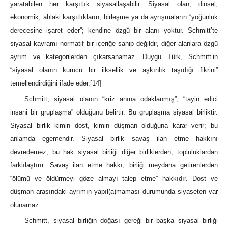
yaratabilen her karşıtlık siyasallaşabilir. Siyasal olan, dinsel,
ekonomik, ahlaki karşıtlıkların, birleşme ya da ayrışmaların “yoğunluk
derecesine işaret eder”; kendine özgü bir alanı yoktur. Schmitt’te
siyasal kavramı normatif bir içeriğe sahip değildir, diğer alanlara özgü
ayrım ve kategorilerden çıkarsanamaz. Duygu Türk, Schmitt’in
“siyasal olanın kurucu bir ilksellik ve aşkınlık taşıdığı fikrini”
temellendirdiğini ifade eder.
[14]
Schmitt, siyasal olanın “kriz anına odaklanmış”, “tayin edici
insani bir gruplaşma” olduğunu belirtir. Bu gruplaşma siyasal birliktir.
Siyasal birlik kimin dost, kimin düşman olduğuna karar verir; bu
anlamda egemendir. Siyasal birlik savaş ilan etme hakkını
devredemez, bu hak siyasal birliği diğer birliklerden, topluluklardan
farklılaştırır. Savaş ilan etme hakkı, birliği meydana getirenlerden
“ölümü ve öldürmeyi göze almayı talep etme” hakkıdır. Dost ve
düşman arasındaki ayrımın yapıl(a)maması durumunda siyaseten var
olunamaz.
Schmitt, siyasal birliğin doğası gereği bir başka siyasal birliği