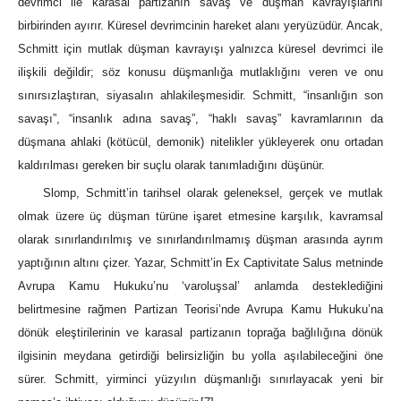
devrimci ile karasal partizanın savaş ve düşman kavrayışlarını
birbirinden ayırır. Küresel devrimcinin hareket alanı yeryüzüdür. Ancak,
Schmitt için mutlak düşman kavrayışı yalnızca küresel devrimci ile
ilişkili değildir; söz konusu düşmanlığa mutlaklığını veren ve onu
sınırsızlaştıran, siyasalın ahlakileşmesidir. Schmitt, “insanlığın son
savaşı”, “insanlık adına savaş”, “haklı savaş” kavramlarının da
düşmana ahlaki (kötücül, demonik) nitelikler yükleyerek onu ortadan
kaldırılması gereken bir suçlu olarak tanımladığını düşünür.
Slomp, Schmitt’in tarihsel olarak geleneksel, gerçek ve mutlak
olmak üzere üç düşman türüne işaret etmesine karşılık, kavramsal
olarak sınırlandırılmış ve sınırlandırılmamış düşman arasında ayrım
yaptığının altını çizer. Yazar, Schmitt’in Ex Captivitate Salus metninde
Avrupa Kamu Hukuku’nu ‘varoluşsal’ anlamda desteklediğini
belirtmesine rağmen Partizan Teorisi’nde Avrupa Kamu Hukuku’na
dönük eleştirilerinin ve karasal partizanın toprağa bağlılığına dönük
ilgisinin meydana getirdiği belirsizliğin bu yolla aşılabileceğini öne
sürer. Schmitt, yirminci yüzyılın düşmanlığı sınırlayacak yeni bir