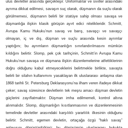
ulus devletler arasında gerçekleşir. Üniformalılar ve siviller arasındaki
ayrıma dikkat edilmesi, savaşın suç olarak, düşmanın da suçlu olarak
görülmemesi, düşmanın belirli bir statüye sahip olması savaşa ve
düşmanlığa ilişkin klasik görüşün ayırt edici nitelikleridir. Schmitt,
Avrupa Kamu Hukuku’nun savaş ve barış, savaşçı ve savaşçı
olmayan, iç ve dış, düşman ve suçlu arasında kesin ayrımlar
yaptığını; bu ayrımların düşmanlığın sınırlandırılmasını mümkün
kıldığını belirtir. Slomp, pek çok tarihçinin, Schmitt’in Avrupa Kamu
Hukuku’nun savaşa ve düşmana ilişkin düzenlemelerine atfettiklerinin
doğru olduğunu kabul etmeyeceklerini belirtmekle birlikte, savaşta
belirli bir silahın kullanımını yasaklayan ilk uluslararası anlaşma olan
1868 tarihli St. Petersburg Deklarasyonu’na ilham veren ifadeye dikkat
çeker; savaş süresince devletlerin tek meşru amacı düşman devletin
güçlerini zayıflatmaktır. Düşman imha edilmemeli, kontrol altına
alınmalıdır. Slomp, düşmanlığın kısıtlanmasının ve düzenlenmesinin
temelinde devletler arasındaki karşılıklı yararlılık ilkesinin olduğunu
belirtir. Schmitt, egemen devletin, ortaçağa özgü “haklı savaş”
anlayışını dönüştürdüğünü; bu dönüşümün uluslararası hukukta