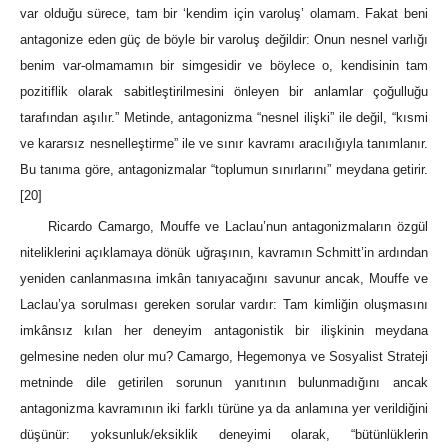
var olduğu sürece, tam bir ‘kendim için varoluş’ olamam. Fakat beni
antagonize eden güç de böyle bir varoluş değildir: Onun nesnel varlığı
benim var-olmamamın bir simgesidir ve böylece o, kendisinin tam
pozitiflik olarak sabitleştirilmesini önleyen bir anlamlar çoğulluğu
tarafından aşılır.” Metinde, antagonizma “nesnel ilişki” ile değil, “kısmi
ve kararsız nesnelleştirme” ile ve sınır kavramı aracılığıyla tanımlanır.
Bu tanıma göre, antagonizmalar “toplumun sınırlarını” meydana getirir.
[20]
Ricardo Camargo, Mouffe ve Laclau’nun antagonizmaların özgül
niteliklerini açıklamaya dönük uğraşının, kavramın Schmitt’in ardından
yeniden canlanmasına imkân tanıyacağını savunur ancak, Mouffe ve
Laclau’ya sorulması gereken sorular vardır: Tam kimliğin oluşmasını
imkânsız kılan her deneyim antagonistik bir ilişkinin meydana
gelmesine neden olur mu? Camargo, Hegemonya ve Sosyalist Strateji
metninde dile getirilen sorunun yanıtının bulunmadığını ancak
antagonizma kavramının iki farklı türüne ya da anlamına yer verildiğini
düşünür: yoksunluk/eksiklik deneyimi olarak, “bütünlüklerin