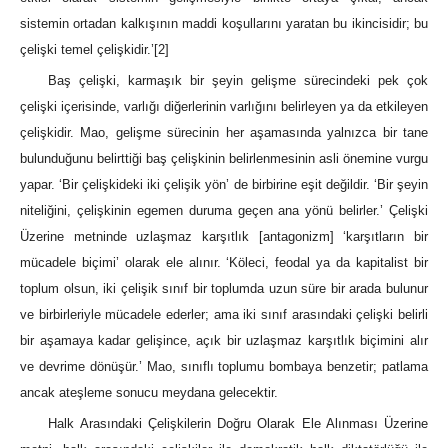
sistemin ortadan kalkışının maddi koşullarını yaratan bu ikincisidir; bu
çelişki temel çelişkidir.’
[2]
Baş çelişki, karmaşık bir şeyin gelişme sürecindeki pek çok
çelişki içerisinde, varlığı diğerlerinin varlığını belirleyen ya da etkileyen
çelişkidir. Mao, gelişme sürecinin her aşamasında yalnızca bir tane
bulunduğunu belirttiği baş çelişkinin belirlenmesinin asli önemine vurgu
yapar. ‘Bir çelişkideki iki çelişik yön’ de birbirine eşit değildir. ‘Bir şeyin
niteliğini, çelişkinin egemen duruma geçen ana yönü belirler.’ Çelişki
Üzerine metninde uzlaşmaz karşıtlık [antagonizm] ‘karşıtların bir
mücadele biçimi’ olarak ele alınır. ‘Köleci, feodal ya da kapitalist bir
toplum olsun, iki çelişik sınıf bir toplumda uzun süre bir arada bulunur
ve birbirleriyle mücadele ederler; ama iki sınıf arasındaki çelişki belirli
bir aşamaya kadar gelişince, açık bir uzlaşmaz karşıtlık biçimini alır
ve devrime dönüşür.’ Mao, sınıflı toplumu bombaya benzetir; patlama
ancak ateşleme sonucu meydana gelecektir.
Halk Arasındaki Çelişkilerin Doğru Olarak Ele Alınması Üzerine