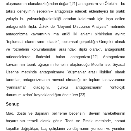
oluşmasının olanaksızlığından doğan”
[21]
antagonizm ve Öteki’ni –bu
tatsız deneyimin sebebini– antagonize edecek eklemleyici bir pratik
yoluyla bu yoksunluğu/eksikliği ortadan kaldırmak için inşa edilen
antagonistik ilişki. Žižek de “Beyond Discourse Analysis” metninde
antagonizma kavramının ima ettiği iki anlamı birbirinden ayırır:
“toplumsal olanın sınırı olarak”, toplumsal gerçekliğin Gerçek’i olarak
ve “öznelerin konumlanışları arasındaki ilişki olarak”, antagonistik
mücadelelerde ifadesini bulan antagonizm.
[22]
Antagonizma
kavramının teorik uğraşının temelini oluşturduğu Mouffe ise, Siyasal
Üzerine metninde antagonizmayı “düşmanlar arası ilişkiler” olarak
tanımlar; antagonizmanın mevcut olmadığı bir toplum tasavvurunun
“yanılsama” olacağını, çünkü antagonizmanın “ontolojik
durumumuzdan” kaynaklandığını öne sürer.
[23]
Sonuç
Mao, dostu ve düşmanı belirleme becerisini, devrim hareketlerinin
başarısının temeli olarak görür. Teori ve Pratik metninde, somut
koşullar değiştikçe, baş çelişkinin ve düşmanın yeniden ve yeniden