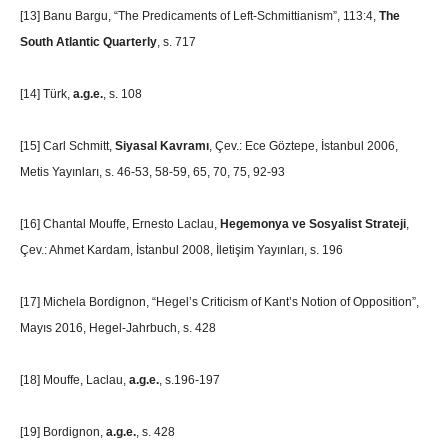
[13]
Banu Bargu, “The Predicaments of Left-Schmittianism”, 113:4,
The
South Atlantic Quarterly
, s. 717
[14]
Türk,
a.g.e.
, s. 108
[15]
Carl Schmitt,
Siyasal Kavramı
, Çev.: Ece Göztepe, İstanbul 2006,
Metis Yayınları, s. 46-53, 58-59, 65, 70, 75, 92-93
[16]
Chantal Mouffe, Ernesto Laclau,
Hegemonya ve Sosyalist Strateji
,
Çev.: Ahmet Kardam, İstanbul 2008, İletişim Yayınları, s. 196
[17]
Michela Bordignon, “Hegel’s Criticism of Kant’s Notion of Opposition”,
Mayıs 2016, Hegel-Jahrbuch, s. 428
[18]
Mouffe, Laclau,
a.g.e.
, s.196-197
[19]
Bordignon,
a.g.e.
, s. 428