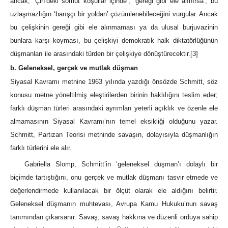
ancak, ‘Çin’deki somut koşullar içinde’, ‘gereği gibi ele alınırsa’, bu
uzlaşmazlığın ‘barışçı bir yoldan’ çözümlenebileceğini vurgular. Ancak
bu çelişkinin gereği gibi ele alınmaması ya da ulusal burjuvazinin
bunlara karşı koyması, bu çelişkiyi demokratik halk diktatörlüğünün
düşmanları ile arasındaki türden bir çelişkiye dönüştürecektir.
[3]
b. Geleneksel, gerçek ve mutlak düşman
Siyasal Kavramı metnine 1963 yılında yazdığı önsözde Schmitt, söz
konusu metne yöneltilmiş eleştirilerden birinin haklılığını teslim eder;
farklı düşman türleri arasındaki ayrımları yeterli açıklık ve özenle ele
almamasının Siyasal Kavramı’nın temel eksikliği olduğunu yazar.
Schmitt, Partizan Teorisi metninde savaşın, dolayısıyla düşmanlığın
farklı türlerini ele alır.
Gabriella Slomp, Schmitt’in ‘geleneksel düşman’ı dolaylı bir
biçimde tartıştığını, onu gerçek ve mutlak düşmanı tasvir etmede ve
değerlendirmede kullanılacak bir ölçüt olarak ele aldığını belirtir.
Geleneksel düşmanın muhtevası, Avrupa Kamu Hukuku’nun savaş
tanımından çıkarsanır. Savaş, savaş hakkına ve düzenli orduya sahip