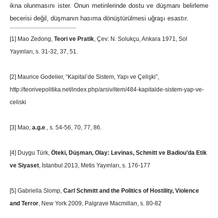
ikna olunmasını ister. Onun metinlerinde dostu ve düşmanı belirleme
becerisi değil, düşmanın hasıma dönüştürülmesi uğraşı esastır.
[1]
Mao Zedong,
Teori ve Pratik
, Çev: N. Solukçu, Ankara 1971, Sol
Yayınları, s. 31-32, 37, 51.
[2]
Maurice Godelier, “Kapital’de Sistem, Yapı ve Çelişki”,
http://teorivepolitika.net/index.php/arsiv/item/484-kapitalde-sistem-yap-ve-
celiski
[3]
Mao,
a.g.e
., s. 54-56, 70, 77, 86.
[4]
Duygu Türk,
Öteki, Düşman, Olay: Levinas, Schmitt ve Badiou’da Etik
ve Siyaset
, İstanbul 2013, Metis Yayınları, s. 176-177
[5]
Gabriella Slomp,
Carl Schmitt and the Politics of Hostility, Violence
and Terror
, New York 2009, Palgrave Macmillan, s. 80-82