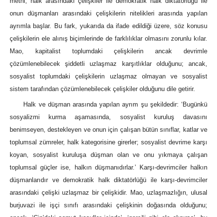
metni, halk arasındaki çelişkiler ile demokratik halk diktatörlüğü ile
onun düşmanları arasındaki çelişkilerin nitelikleri arasında yapılan
ayrımla başlar. Bu fark, yukarıda da ifade edildiği üzere, söz konusu
çelişkilerin ele alınış biçimlerinde de farklılıklar olmasını zorunlu kılar.
Mao, kapitalist toplumdaki çelişkilerin ancak devrimle
çözümlenebilecek şiddetli uzlaşmaz karşıtlıklar olduğunu; ancak,
sosyalist toplumdaki çelişkilerin uzlaşmaz olmayan ve sosyalist
sistem tarafından çözümlenebilecek çelişkiler olduğunu dile getirir.
Halk ve düşman arasında yapılan ayrım şu şekildedir: ‘Bugünkü
sosyalizmi kurma aşamasında, sosyalist kuruluş davasını
benimseyen, destekleyen ve onun için çalışan bütün sınıflar, katlar ve
toplumsal zümreler, halk kategorisine girerler; sosyalist devrime karşı
koyan, sosyalist kuruluşa düşman olan ve onu yıkmaya çalışan
toplumsal güçler ise, halkın düşmanıdırlar.’ Karşı-devrimciler halkın
düşmanlarıdır ve demokratik halk diktatörlüğü ile karşı-devrimciler
arasındaki çelişki uzlaşmaz bir çelişkidir. Mao, uzlaşmazlığın, ulusal
burjuvazi ile işçi sınıfı arasındaki çelişkinin doğasında olduğunu;