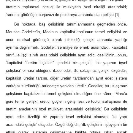
üretimin toplumsal niteliği ile mülkiyetin özel niteliği arasındaki;
‘sınıfsal görünüşü’ burjuvazi ile proletarya arasında olan çelişki.
[1]
Bu noktada, baş çelişkinin tanımlanmasına geçmeden önce,
Maurice Godelier’in, Mao’nun kapitalist toplumun temel çelişkisi ve
onun sınıfsal görünüşü olarak nitelediği çelişki arasında yaptığı
ayrıma değinilmeli. Godelier, sermaye ile emek arasındaki, kapitalist
sınıf ile işçi sınıfı arasındaki çelişkinin ayırt edici özelliğinin, onun,
‘kapitalist “üretim ilişkileri” içindeki bir çelişki’, ‘bir yapının içsel
çelişkisi’ olması olduğunu ifade eder. Bu uzlaşmaz çelişki özgüldür;
kapitalist üretim tarzını, diğer üretim tarzlarından ayırt eder, sistem
varlığını sürdürdüğü müddetçe yeniden üretilir. Godelier, bu uzlaşmaz
çelişkinin kapitalizmin temel çelişkisi olmadığını öne sürer; ‘Marx’a
göre temel çelişki, üretici güçlerin gelişmesi ve toplumsallaşması ile
üretim araçlarının özel mülkiyeti arasındaki çelişkidir.’ Bu çelişkinin
ayırt edici özelliği bir yapının içsel çelişkisi olmayıp, ‘iki yapı
arasındaki çelişki’ oluşudur. Özgül değildir; ‘ilk çelişkinin işleyişinin bir
etkisi olarak sistemin gelişmesiyle birlikte ortaya çıkar, ancak