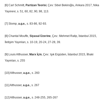
[6]
Carl Schmitt,
Partizan Teorisi
, Çev: Sibel Bekiroğlu, Ankara 2017, Nika
Yayınevi, s. 51, 60, 82, 90, 98, 113.
[7]
Slomp,
a.g.e.
, s. 83-86, 92-93.
[8]
Chantal Mouffe,
Siyasal Üzerine
, Çev.: Mehmet Ratip, İstanbul 2015,
İletişim Yayınları, s. 10-19, 20-24, 27-28, 39.
[9]
Louis Althusser,
Marx İçin
, Çev.: Işık Ergüden, İstanbul 2015, İthaki
Yayınları, s. 255
[10]
Althusser,
a.g.e.
, s. 260
[11]
Althusser,
a.g.e.
, s. 267
[12]
Althusser,
a.g.e.
, s. 248-255, 265-267