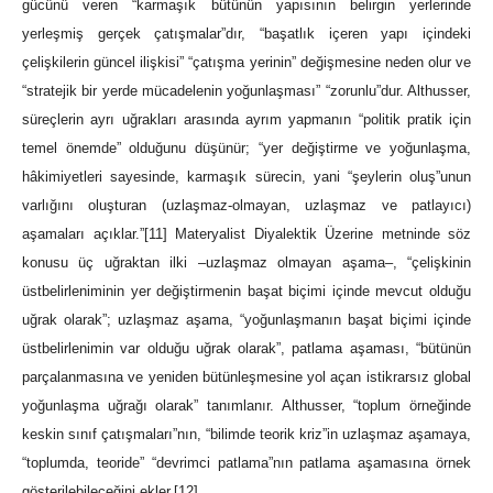
gücünü veren “karmaşık bütünün yapısının belirgin yerlerinde
yerleşmiş gerçek çatışmalar”dır, “başatlık içeren yapı içindeki
çelişkilerin güncel ilişkisi” “çatışma yerinin” değişmesine neden olur ve
“stratejik bir yerde mücadelenin yoğunlaşması” “zorunlu”dur. Althusser,
süreçlerin ayrı uğrakları arasında ayrım yapmanın “politik pratik için
temel önemde” olduğunu düşünür; “yer değiştirme ve yoğunlaşma,
hâkimiyetleri sayesinde, karmaşık sürecin, yani “şeylerin oluş”unun
varlığını oluşturan (uzlaşmaz-olmayan, uzlaşmaz ve patlayıcı)
aşamaları açıklar.”
[11]
Materyalist Diyalektik Üzerine metninde söz
konusu üç uğraktan ilki –uzlaşmaz olmayan aşama–, “çelişkinin
üstbelirleniminin yer değiştirmenin başat biçimi içinde mevcut olduğu
uğrak olarak”; uzlaşmaz aşama, “yoğunlaşmanın başat biçimi içinde
üstbelirlenimin var olduğu uğrak olarak”, patlama aşaması, “bütünün
parçalanmasına ve yeniden bütünleşmesine yol açan istikrarsız global
yoğunlaşma uğrağı olarak” tanımlanır. Althusser, “toplum örneğinde
keskin sınıf çatışmaları”nın, “bilimde teorik kriz”in uzlaşmaz aşamaya,
“toplumda, teoride” “devrimci patlama”nın patlama aşamasına örnek
gösterilebileceğini ekler.
[12]