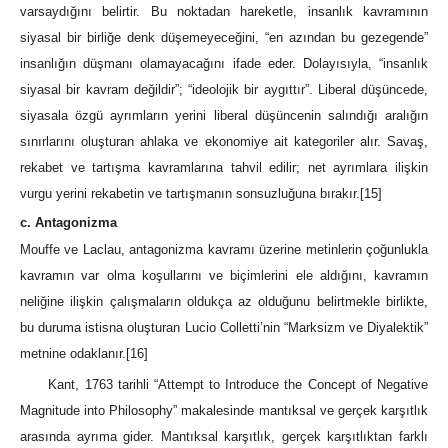
varsaydığını belirtir. Bu noktadan hareketle, insanlık kavramının
siyasal bir birliğe denk düşemeyeceğini, “en azından bu gezegende”
insanlığın düşmanı olamayacağını ifade eder. Dolayısıyla, “insanlık
siyasal bir kavram değildir”; “ideolojik bir aygıttır”. Liberal düşüncede,
siyasala özgü ayrımların yerini liberal düşüncenin salındığı aralığın
sınırlarını oluşturan ahlaka ve ekonomiye ait kategoriler alır. Savaş,
rekabet ve tartışma kavramlarına tahvil edilir; net ayrımlara ilişkin
vurgu yerini rekabetin ve tartışmanın sonsuzluğuna bırakır.
[15]
c. Antagonizma
Mouffe ve Laclau, antagonizma kavramı üzerine metinlerin çoğunlukla
kavramın var olma koşullarını ve biçimlerini ele aldığını, kavramın
neliğine ilişkin çalışmaların oldukça az olduğunu belirtmekle birlikte,
bu duruma istisna oluşturan Lucio Colletti’nin “Marksizm ve Diyalektik”
metnine odaklanır.
[16]
Kant, 1763 tarihli “Attempt to Introduce the Concept of Negative
Magnitude into Philosophy” makalesinde mantıksal ve gerçek karşıtlık
arasında ayrıma gider. Mantıksal karşıtlık, gerçek karşıtlıktan farklı