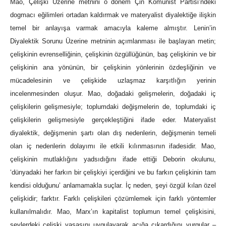
Mao, Çelişki Üzerine metnini o dönem Çin Komünist Partisi’ndeki
dogmacı eğilimleri ortadan kaldırmak ve materyalist diyalektiğe ilişkin
temel bir anlayışa varmak amacıyla kaleme almıştır. Lenin’in
Diyalektik Sorunu Üzerine metninin açımlanması ile başlayan metin;
çelişkinin evrenselliğinin, çelişkinin özgüllüğünün, baş çelişkinin ve bir
çelişkinin ana yönünün, bir çelişkinin yönlerinin özdeşliğinin ve
mücadelesinin ve çelişkide uzlaşmaz karşıtlığın yerinin
incelenmesinden oluşur. Mao, doğadaki gelişmelerin, doğadaki iç
çelişkilerin gelişmesiyle; toplumdaki değişmelerin de, toplumdaki iç
çelişkilerin gelişmesiyle gerçekleştiğini ifade eder. Materyalist
diyalektik, değişmenin şartı olan dış nedenlerin, değişmenin temeli
olan iç nedenlerin dolayımı ile etkili kılınmasının ifadesidir. Mao,
çelişkinin mutlaklığını yadsıdığını ifade ettiği Deborin okulunu,
‘dünyadaki her farkın bir çelişkiyi içerdiğini ve bu farkın çelişkinin tam
kendisi olduğunu’ anlamamakla suçlar. İç neden, şeyi özgül kılan özel
çelişkidir; farktır. Farklı çelişkileri çözümlemek için farklı yöntemler
kullanılmalıdır. Mao, Marx’ın kapitalist toplumun temel çelişkisini,
şeylerdeki çelişki yasasını uygulayarak açığa çıkardığını vurgular –