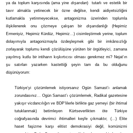
ya da toplum karşısında (ama yine
dışarıdan
) tutarlı ve estetik bir
tavır almakla yetinecek bir özne değilse, kendi aidiyetsizliğini
kutlamakla yetinmeyecekse, antagonizma üzerinden toplumla
ilişkilenerek onu çözmeye çalışan bir
dışarıdanlığı
(Hepimiz
Ermeniyiz, Hepimiz Kürdüz, Hepimiz…)
cisimleştirmek yerine, toplum
dolayımıyla antagonizmayla özdeşleşmek gibi bir imkânsızlığı
zorlayarak toplumu kendi çözülüşüne yürüten bir örgütleyici, zamana
yayılmış kutlu bir intiharın kışkırtıcısı olması gerekmez mi? Nejat’ın
şu satırları yazarken kastettiği şeyin tam da bu olduğunu
düşünüyorum:
Türkiye’yi çözümlemek istiyorsanız Ogün Samast’ı anlamak
zorundasınız… Ogün Samast’ı çözümlemek, Radikal gazetesine
yakışır vicdancılığın ve BDP’lilerle birlikte gaz yemeyi (bir ihtimal
tutuklanmak) betimleyen Kürtseverlikten öte Türkiye
coğrafyasında devrimci ihtimalleri keşfe çıkmaktır, (…) Elite
haset faşizme karşı elitist demokrasiyi değil, komünizmi