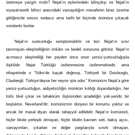
üretmeye yazgılı mıdır? Nejat’ın eylemindeki bilinçdışı ve Nejat’ın
siyasal-teorik bilinci arasındaki varsaydığım mesafenin biraz üzerine
gittiğinizde sessiz sedasız ama tarihi bir biçimde önünüze çıkacak
sorulardır bunlar.
Nejat’ın suskunluğu semptomatiktir ve bizi Nejat’ın sınır
tanımayan eleştirelliğinin imkânı ve bedeli sorusuna götürür. Nejat’ın
acımasız eleştirelliği her şeyden önce onun yersiz-yurtsuzluğuyla
ilişkilidir. Nejat Türklüğü üstlenmesine üstlenmektedir, ama
nihayetinde o “
Söke’de kaçak doğmuş, Türkiyeli bir Duisburglu,
Claubergli; Türkiye’deyse her neyse işte odur.”
Komünizm Nejat’a göre
yersiz-yurtsuzluğun, aidiyetsizliğin mümkün kıldığı dışarıdanlığın, her
türlü tikel çıkar ve tahakküm ilişkisinden azadeliğin yok-yeridir, bir
boşluktur, Neverland’dir; komünizmin dünyevi bir konumu yoktur ve
ancak bir masal diyarı olarak tahayyül edilebilir. Nejat’ın komünisti,
hiçbir tikele yerleşik olmayan, hiçbir tikelin kavram seti, bakış açısı,
varsayımları, çıkarları ve değer yargılarıyla sınırlı olmayan,