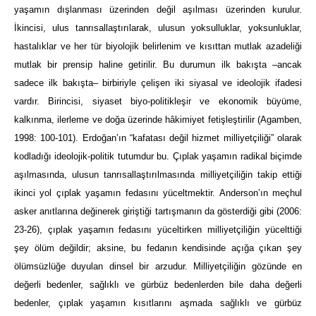
yaşamın dışlanması üzerinden değil aşılması üzerinden kurulur.
İkincisi, ulus tanrısallaştırılarak, ulusun yoksulluklar, yoksunluklar,
hastalıklar ve her tür biyolojik belirlenim ve kısıttan mutlak azadeliği
mutlak bir prensip haline getirilir. Bu durumun ilk bakışta –ancak
sadece ilk bakışta– birbiriyle çelişen iki siyasal ve ideolojik ifadesi
vardır. Birincisi, siyaset biyo-politikleşir ve ekonomik büyüme,
kalkınma, ilerleme ve doğa üzerinde hâkimiyet fetişleştirilir (Agamben,
1998: 100-101). Erdoğan’ın “kafatası değil hizmet milliyetçiliği” olarak
kodladığı ideolojik-politik tutumdur bu. Çıplak yaşamın radikal biçimde
aşılmasında, ulusun tanrısallaştırılmasında milliyetçiliğin takip ettiği
ikinci yol çıplak yaşamın fedasını yüceltmektir. Anderson’ın meçhul
asker anıtlarına değinerek giriştiği tartışmanın da gösterdiği gibi (2006:
23-26), çıplak yaşamın fedasını yüceltirken milliyetçiliğin yücelttiği
şey ölüm değildir; aksine, bu fedanın kendisinde açığa çıkan şey
ölümsüzlüğe duyulan dinsel bir arzudur. Milliyetçiliğin gözünde en
değerli bedenler, sağlıklı ve gürbüz bedenlerden bile daha değerli
bedenler, çıplak yaşamın kısıtlarını aşmada sağlıklı ve gürbüz