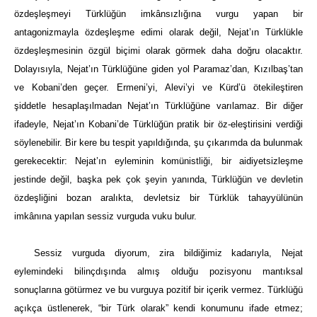
özdeşleşmeyi Türklüğün imkânsızlığına vurgu yapan bir
antagonizmayla özdeşleşme edimi olarak değil, Nejat’ın Türklükle
özdeşleşmesinin özgül biçimi olarak görmek daha doğru olacaktır.
Dolayısıyla, Nejat’ın Türklüğüne giden yol Paramaz’dan, Kızılbaş’tan
ve Kobani’den geçer. Ermeni’yi, Alevi’yi ve Kürd’ü ötekileştiren
şiddetle hesaplaşılmadan Nejat’ın Türklüğüne varılamaz. Bir diğer
ifadeyle, Nejat’ın Kobani’de Türklüğün pratik bir öz-eleştirisini verdiği
söylenebilir. Bir kere bu tespit yapıldığında, şu çıkarımda da bulunmak
gerekecektir: Nejat’ın eyleminin komünistliği, bir aidiyetsizleşme
jestinde değil, başka pek çok şeyin yanında, Türklüğün ve devletin
özdeşliğini bozan aralıkta, devletsiz bir Türklük tahayyülünün
imkânına yapılan sessiz vurguda vuku bulur.
Sessiz vurguda diyorum, zira bildiğimiz kadarıyla, Nejat
eylemindeki bilinçdışında almış olduğu pozisyonu mantıksal
sonuçlarına götürmez ve bu vurguya pozitif bir içerik vermez. Türklüğü
açıkça üstlenerek, “bir Türk olarak” kendi konumunu ifade etmez;