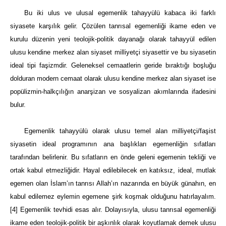
Bu iki ulus ve ulusal egemenlik tahayyülü kabaca iki farklı
siyasete karşılık gelir. Çözülen tanrısal egemenliği ikame eden ve
kurulu düzenin yeni teolojik-politik dayanağı olarak tahayyül edilen
ulusu kendine merkez alan siyaset milliyetçi siyasettir ve bu siyasetin
ideal tipi faşizmdir. Geleneksel cemaatlerin geride bıraktığı boşluğu
dolduran modern cemaat olarak ulusu kendine merkez alan siyaset ise
popülizmin-halkçılığın anarşizan ve sosyalizan akımlarında ifadesini
bulur.
Egemenlik tahayyülü olarak ulusu temel alan milliyetçi/faşist
siyasetin ideal programının ana başlıkları egemenliğin sıfatları
tarafından belirlenir. Bu sıfatların en önde geleni egemenin tekliği ve
ortak kabul etmezliğidir. Hayal edilebilecek en katıksız, ideal, mutlak
egemen olan İslam’ın tanrısı Allah’ın nazarında en büyük günahın, en
kabul edilemez eylemin egemene şirk koşmak olduğunu hatırlayalım.
[4]
Egemenlik tevhidi esas alır. Dolayısıyla, ulusu tanrısal egemenliği
ikame eden teolojik-politik bir aşkınlık olarak koyutlamak demek ulusu