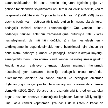
zamansallıklardan biri, ulusu kendini oluşturan öğelerin çoğul ve
çatışan tarihlerinden soyutlayarak onu temsil edilebilir bir teklik, kadim
bir geleneksel-kültürel öz, “a priori tarihsel bir varlık” (1990: 299) olarak
geçmiş-bugün-yarın doğrusallığı içinde evrilen bir nesne olarak kuran
pedagojik tarihsel anlatının zamansallığıdır. Öte yandan, ulusu
pedagojik tarihsel anlatının zamansallığına bütünüyle tabi kılarak
nesneleştirmek de mümkün değildir. Zira bu nesneleştirmenin-
tektipleştirmenin bugünde-şimdide vuku bulabilmesi için ulusun bir
özne olarak sahneye çıkması ve pedagojik anlatının ortaya koyduğu
senaryodaki rolünü icra ederek kendi kendini nesneleştirmesi gerekir.
Ancak ulusun sahneye çıkması, ulusun marjında (kenarında
köşesinde) yer alanların, öznelliği pedagojik anlatı tarafından
tüketilmemiş olanların da sahne alması ve pedagojik anlatıdan
dışlanan çoğul ve çatışan tarihlerin senaryonun icrasına dâhil olması
demektir (1990: 299). Senaryo asla yazıldığı gibi icra edilemez, olay
örgüsü bozulur, senaryo bütünlüğünü kaybeder. Netice: Milliyetçiliğin
ulusu asla kendini kapatamaz. (Ya da: Türklük zaten o kadar da