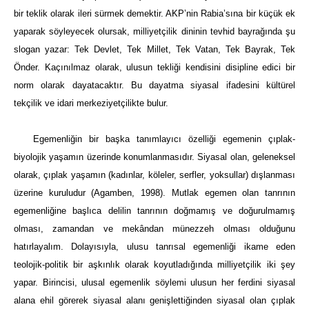
bir teklik olarak ileri sürmek demektir. AKP’nin Rabia’sına bir küçük ek
yaparak söyleyecek olursak, milliyetçilik dininin tevhid bayrağında şu
slogan yazar: Tek Devlet, Tek Millet, Tek Vatan, Tek Bayrak, Tek
Önder. Kaçınılmaz olarak, ulusun tekliği kendisini disipline edici bir
norm olarak dayatacaktır. Bu dayatma siyasal ifadesini kültürel
tekçilik ve idari merkeziyetçilikte bulur.
Egemenliğin bir başka tanımlayıcı özelliği egemenin çıplak-
biyolojik yaşamın üzerinde konumlanmasıdır. Siyasal olan, geleneksel
olarak, çıplak yaşamın (kadınlar, köleler, serfler, yoksullar) dışlanması
üzerine kuruludur (Agamben, 1998). Mutlak egemen olan tanrının
egemenliğine başlıca delilin tanrının doğmamış ve doğurulmamış
olması, zamandan ve mekândan münezzeh olması olduğunu
hatırlayalım. Dolayısıyla, ulusu tanrısal egemenliği ikame eden
teolojik-politik bir aşkınlık olarak koyutladığında milliyetçilik iki şey
yapar. Birincisi, ulusal egemenlik söylemi ulusun her ferdini siyasal
alana ehil görerek siyasal alanı genişlettiğinden siyasal olan çıplak