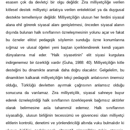
esasen çok da devletçi bir olgu değildir. Zira milliyetçiliğe verilen
kitlesel destek milliyetçi anlatıya verilen entelektüel ya da duygusal
destekte temelleniyor değildir. Milliyetçiliğin ulusun her ferdini siyasal
alana ehil görerek siyasal alanı genişletmesi, önceden siyasal alanın
dışında bulunan halk sınıflarının özneleşmesinin yolunu açar ve fakat
bu özneler elitist pedagojik söylemin sunduğu özne konumlarına
sığmaz ve ulusal öğeleri yeni baştan içeriklendirerek kendi yaşam
dünyalarına mal eder. “Halk siyasetinin” elit siyasi kurgulara
indirgenemez bir özerkliği vardır (Guha, 1988: 40). Milliyetçiliğin kitle
desteğini bu dinamikte aramak daha doğru olacaktır. Gelgelelim, bu
dinamikten kalkarak milliyetçiliğin tekçi pedagojik anlatısının önemsiz
olduğu, Türklüğü devletten ayırmak çağrısının anlamsız olduğu
sonucuna da varılamaz. Zira milliyetçilik, siyasal sahneye buyur
ederek özneleştirdiği halk sınıflarının özerkleşerek bağımsız aktörler
olarak belirmesine asla tahammül edemez. Halk sınıflarının
siyasallığı, ulusun birliğinin tecessümü ve güvencesi olan milliyetçi
elitlerin kontrolü, denetimi ve yönlendiriciliği altında vuku bulmalıdır ki