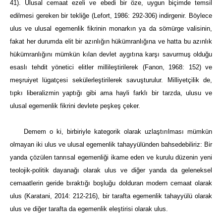
41). Ulusal cemaat ezeli ve ebedi bir öze, uygun biçimde temsil
edilmesi gereken bir tekliğe (Lefort, 1986: 292-306) indirgenir. Böylece
ulus ve ulusal egemenlik fikrinin monarkın ya da sömürge valisinin,
fakat her durumda elit bir azınlığın hükümranlığına ve hatta bu azınlık
hükümranlığını mümkün kılan devlet aygıtına karşı savurmuş olduğu
esaslı tehdit yönetici elitler millileştirilerek (Fanon, 1968: 152) ve
meşruiyet lügatçesi sekülerleştirilerek savuşturulur. Milliyetçilik de,
tıpkı liberalizmin yaptığı gibi ama hayli farklı bir tarzda, ulusu ve
ulusal egemenlik fikrini devlete peşkeş çeker.
Demem o ki, birbiriyle kategorik olarak uzlaştırılması mümkün
olmayan iki ulus ve ulusal egemenlik tahayyülünden bahsedebiliriz: Bir
yanda çözülen tanrısal egemenliği ikame eden ve kurulu düzenin yeni
teolojik-politik dayanağı olarak ulus ve diğer yanda da geleneksel
cemaatlerin geride bıraktığı boşluğu dolduran modern cemaat olarak
ulus (Karatani, 2014: 212-216), bir tarafta egemenlik tahayyülü olarak
ulus ve diğer tarafta da egemenlik eleştirisi olarak ulus.