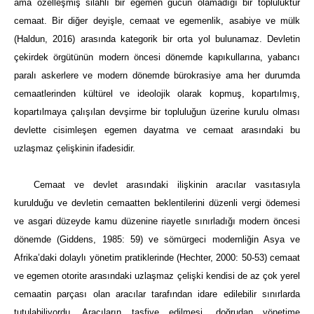
ama özelleşmiş silahlı bir egemen gücün olamadığı bir topluluktur
cemaat. Bir diğer deyişle, cemaat ve egemenlik, asabiye ve mülk
(Haldun, 2016) arasında kategorik bir orta yol bulunamaz. Devletin
çekirdek örgütünün modern öncesi dönemde kapıkullarına, yabancı
paralı askerlere ve modern dönemde bürokrasiye ama her durumda
cemaatlerinden kültürel ve ideolojik olarak kopmuş, kopartılmış,
kopartılmaya çalışılan devşirme bir topluluğun üzerine kurulu olması
devlette cisimleşen egemen dayatma ve cemaat arasındaki bu
uzlaşmaz çelişkinin ifadesidir.
Cemaat ve devlet arasındaki ilişkinin aracılar vasıtasıyla
kurulduğu ve devletin cemaatten beklentilerini düzenli vergi ödemesi
ve asgari düzeyde kamu düzenine riayetle sınırladığı modern öncesi
dönemde (Giddens, 1985: 59) ve sömürgeci modernliğin Asya ve
Afrika’daki dolaylı yönetim pratiklerinde (Hechter, 2000: 50-53) cemaat
ve egemen otorite arasındaki uzlaşmaz çelişki kendisi de az çok yerel
cemaatin parçası olan aracılar tarafından idare edilebilir sınırlarda
tutulabiliyordu. Aracıların tasfiye edilmesi, doğrudan yönetime