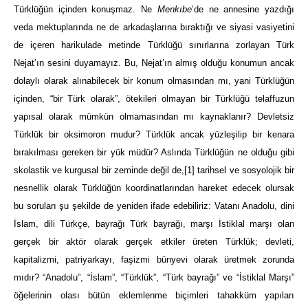
Türklüğün içinden konuşmaz. Ne
Menkıbe
’de ne annesine yazdığı
veda mektuplarında ne de arkadaşlarına bıraktığı ve siyasi vasiyetini
de içeren harikulade metinde Türklüğü sınırlarına zorlayan Türk
Nejat’ın sesini duyamayız. Bu, Nejat’ın almış olduğu konumun ancak
dolaylı olarak alınabilecek bir konum olmasından mı, yani Türklüğün
içinden, “bir Türk olarak”, ötekileri olmayan bir Türklüğü telaffuzun
yapısal olarak mümkün olmamasından mı kaynaklanır? Devletsiz
Türklük bir oksimoron mudur? Türklük ancak yüzleşilip bir kenara
bırakılması gereken bir yük müdür? Aslında Türklüğün ne olduğu gibi
skolastik ve kurgusal bir zeminde değil de,
[1]
tarihsel ve sosyolojik bir
nesnellik olarak Türklüğün koordinatlarından hareket edecek olursak
bu soruları şu şekilde de yeniden ifade edebiliriz: Vatanı Anadolu, dini
İslam, dili Türkçe, bayrağı Türk bayrağı, marşı İstiklal marşı olan
gerçek bir aktör olarak gerçek etkiler üreten Türklük; devleti,
kapitalizmi, patriyarkayı, faşizmi bünyevi olarak üretmek zorunda
mıdır? “Anadolu”, “İslam”, “Türklük”, “Türk bayrağı” ve “İstiklal Marşı”
öğelerinin olası bütün eklemlenme biçimleri tahakküm yapıları