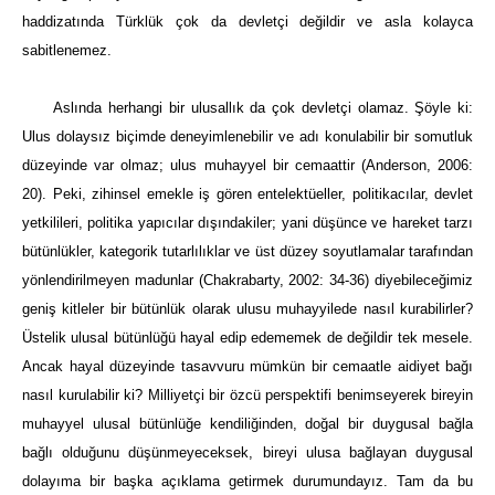
haddizatında Türklük çok da devletçi değildir ve asla kolayca
sabitlenemez.
Aslında herhangi bir ulusallık da çok devletçi olamaz. Şöyle ki:
Ulus dolaysız biçimde deneyimlenebilir ve adı konulabilir bir somutluk
düzeyinde var olmaz; ulus muhayyel bir cemaattir (Anderson, 2006:
20). Peki, zihinsel emekle iş gören entelektüeller, politikacılar, devlet
yetkilileri, politika yapıcılar dışındakiler; yani düşünce ve hareket tarzı
bütünlükler, kategorik tutarlılıklar ve üst düzey soyutlamalar tarafından
yönlendirilmeyen madunlar (Chakrabarty, 2002: 34-36) diyebileceğimiz
geniş kitleler bir bütünlük olarak ulusu muhayyilede nasıl kurabilirler?
Üstelik ulusal bütünlüğü hayal edip edememek de değildir tek mesele.
Ancak hayal düzeyinde tasavvuru mümkün bir cemaatle aidiyet bağı
nasıl kurulabilir ki? Milliyetçi bir özcü perspektifi benimseyerek bireyin
muhayyel ulusal bütünlüğe kendiliğinden, doğal bir duygusal bağla
bağlı olduğunu düşünmeyeceksek, bireyi ulusa bağlayan duygusal
dolayıma bir başka açıklama getirmek durumundayız. Tam da bu