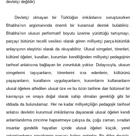
devletçi değildir).
Devletçi olmayan bir Türklüğün imkânlarını soruştururken
Bhabha’nın argümanında önemli bir kuramsal destek bulabiliriz.
Bhabha’nın ulusun performatif boyutu üzerine yürüttüğü tartışmayı,
parçayı bütünün tecelli vesilesi olarak gören milliyetçi parça-bütünlük
anlayışının eleştirisi olarak da okuyabiliriz. Ulusal simgeleri, törenleri,
kültürel öğeleri, kuralları, kurumları kendiliğinden milliyetçi pedagojinin
tarihsel anlatısına bağlayan bir zorunluluk yoktur. Dolayısıyla, ulusun
simgelerini taşıyanların, törenlerini icra edenlerin, kültürünü
yaşayanların, kurallarını uygulayanların, kurumlarını kullananların
ulusal öğelere atfedilen ulusal öze ve bu özün tarihine dair bütünsel bir
kavrayışa ve onaya doğal olarak sahip olmaları gerektiği gibi bir
iddiada da bulunulamaz. Her ne kadar milliyetçiliğin pedagojik tarihsel
anlatısı devletin kurumsal imkânlarına dayanarak ulusal öğeleri kendi
anlamlandırma zincirine hapsetmeye çalışsa da, çoğu zaman, sıradan
insanlar gündelik hayatları içinde ulusal öğeleri küçük, yerel
anlamlandırma zincirlerinin parçası haline getirirler. Bir diğer deyişle,