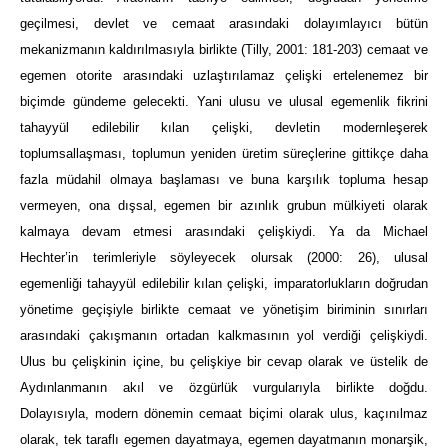
geçilmesi, devlet ve cemaat arasındaki dolayımlayıcı bütün
mekanizmanın kaldırılmasıyla birlikte (Tilly, 2001: 181-203) cemaat ve
egemen otorite arasındaki uzlaştırılamaz çelişki ertelenemez bir
biçimde gündeme gelecekti. Yani ulusu ve ulusal egemenlik fikrini
tahayyül edilebilir kılan çelişki, devletin modernleşerek
toplumsallaşması, toplumun yeniden üretim süreçlerine gittikçe daha
fazla müdahil olmaya başlaması ve buna karşılık topluma hesap
vermeyen, ona dışsal, egemen bir azınlık grubun mülkiyeti olarak
kalmaya devam etmesi arasındaki çelişkiydi. Ya da Michael
Hechter’in terimleriyle söyleyecek olursak (2000: 26), ulusal
egemenliği tahayyül edilebilir kılan çelişki, imparatorlukların doğrudan
yönetime geçişiyle birlikte cemaat ve yönetişim biriminin sınırları
arasındaki çakışmanın ortadan kalkmasının yol verdiği çelişkiydi.
Ulus bu çelişkinin içine, bu çelişkiye bir cevap olarak ve üstelik de
Aydınlanmanın akıl ve özgürlük vurgularıyla birlikte doğdu.
Dolayısıyla, modern dönemin cemaat biçimi olarak ulus, kaçınılmaz
olarak, tek taraflı egemen dayatmaya, egemen dayatmanın monarşik,