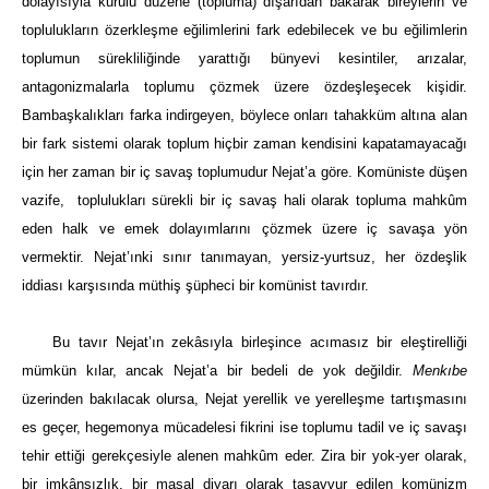
dolayısıyla kurulu düzene (topluma) dışarıdan bakarak bireylerin ve
toplulukların özerkleşme eğilimlerini fark edebilecek ve bu eğilimlerin
toplumun sürekliliğinde yarattığı bünyevi kesintiler, arızalar,
antagonizmalarla toplumu çözmek üzere özdeşleşecek kişidir.
Bambaşkalıkları farka indirgeyen, böylece onları tahakküm altına alan
bir fark sistemi olarak toplum hiçbir zaman kendisini kapatamayacağı
için her zaman bir iç savaş toplumudur Nejat’a göre. Komüniste düşen
vazife, toplulukları sürekli bir iç savaş hali olarak topluma mahkûm
eden halk ve emek dolayımlarını çözmek üzere iç savaşa yön
vermektir. Nejat’ınki sınır tanımayan, yersiz-yurtsuz, her özdeşlik
iddiası karşısında müthiş şüpheci bir komünist tavırdır.
Bu tavır Nejat’ın zekâsıyla birleşince acımasız bir eleştirelliği
mümkün kılar, ancak Nejat’a bir bedeli de yok değildir.
Menkıbe
üzerinden bakılacak olursa, Nejat yerellik ve yerelleşme tartışmasını
es geçer, hegemonya mücadelesi fikrini ise toplumu tadil ve iç savaşı
tehir ettiği gerekçesiyle alenen mahkûm eder. Zira bir yok-yer olarak,
bir imkânsızlık, bir masal diyarı olarak tasavvur edilen komünizm