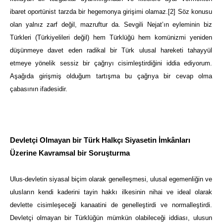
ibaret oportünist tarzda bir hegemonya girişimi olamaz.
[2]
Söz konusu
olan yalnız zarf değil, mazruftur da. Sevgili Nejat’ın eyleminin biz
Türkleri (Türkiyelileri değil) hem Türklüğü hem komünizmi yeniden
düşünmeye davet eden radikal bir Türk ulusal hareketi tahayyül
etmeye yönelik sessiz bir çağrıyı cisimleştirdiğini iddia ediyorum.
Aşağıda girişmiş olduğum tartışma bu çağrıya bir cevap olma
çabasının ifadesidir.
Devletçi Olmayan bir Türk Halkçı Siyasetin İmkânları
Üzerine Kavramsal bir Soruşturma
Ulus-devletin siyasal biçim olarak genelleşmesi, ulusal egemenliğin ve
ulusların kendi kaderini tayin hakkı ilkesinin nihai ve ideal olarak
devlette cisimleşeceği kanaatini de genelleştirdi ve normalleştirdi.
Devletçi olmayan bir Türklüğün mümkün olabileceği iddiası, ulusun