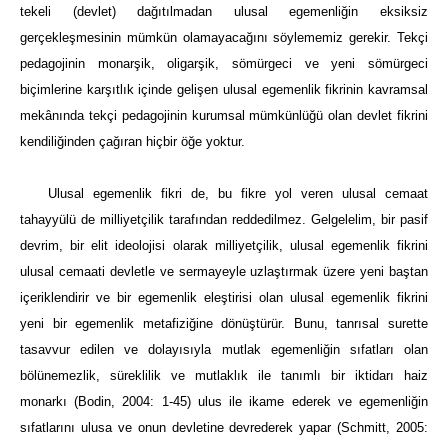
tekeli (devlet) dağıtılmadan ulusal egemenliğin eksiksiz
gerçekleşmesinin mümkün olamayacağını söylememiz gerekir. Tekçi
pedagojinin monarşik, oligarşik, sömürgeci ve yeni sömürgeci
biçimlerine karşıtlık içinde gelişen ulusal egemenlik fikrinin kavramsal
mekânında tekçi pedagojinin kurumsal mümkünlüğü olan devlet fikrini
kendiliğinden çağıran hiçbir öğe yoktur.
Ulusal egemenlik fikri de, bu fikre yol veren ulusal cemaat
tahayyülü de milliyetçilik tarafından reddedilmez. Gelgelelim, bir pasif
devrim, bir elit ideolojisi olarak milliyetçilik, ulusal egemenlik fikrini
ulusal cemaati devletle ve sermayeyle uzlaştırmak üzere yeni baştan
içeriklendirir ve bir egemenlik eleştirisi olan ulusal egemenlik fikrini
yeni bir egemenlik metafiziğine dönüştürür. Bunu, tanrısal surette
tasavvur edilen ve dolayısıyla mutlak egemenliğin sıfatları olan
bölünemezlik, süreklilik ve mutlaklık ile tanımlı bir iktidarı haiz
monarkı (Bodin, 2004: 1-45) ulus ile ikame ederek ve egemenliğin
sıfatlarını ulusa ve onun devletine devrederek yapar (Schmitt, 2005: