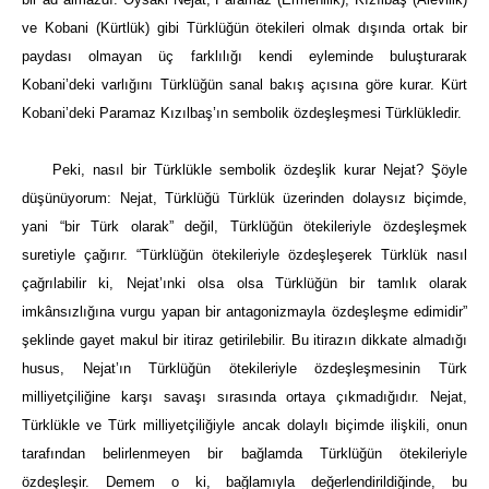
ve Kobani (Kürtlük) gibi Türklüğün ötekileri olmak dışında ortak bir
paydası olmayan üç farklılığı kendi eyleminde buluşturarak
Kobani’deki varlığını Türklüğün sanal bakış açısına göre kurar. Kürt
Kobani’deki Paramaz Kızılbaş’ın sembolik özdeşleşmesi Türklükledir.
Peki, nasıl bir Türklükle sembolik özdeşlik kurar Nejat? Şöyle
düşünüyorum: Nejat, Türklüğü Türklük üzerinden dolaysız biçimde,
yani “bir Türk olarak” değil, Türklüğün ötekileriyle özdeşleşmek
suretiyle çağırır. “Türklüğün ötekileriyle özdeşleşerek Türklük nasıl
çağrılabilir ki, Nejat’ınki olsa olsa Türklüğün bir tamlık olarak
imkânsızlığına vurgu yapan bir antagonizmayla özdeşleşme edimidir”
şeklinde gayet makul bir itiraz getirilebilir. Bu itirazın dikkate almadığı
husus, Nejat’ın Türklüğün ötekileriyle özdeşleşmesinin Türk
milliyetçiliğine karşı savaşı sırasında ortaya çıkmadığıdır. Nejat,
Türklükle ve Türk milliyetçiliğiyle ancak dolaylı biçimde ilişkili, onun
tarafından belirlenmeyen bir bağlamda Türklüğün ötekileriyle
özdeşleşir. Demem o ki, bağlamıyla değerlendirildiğinde, bu