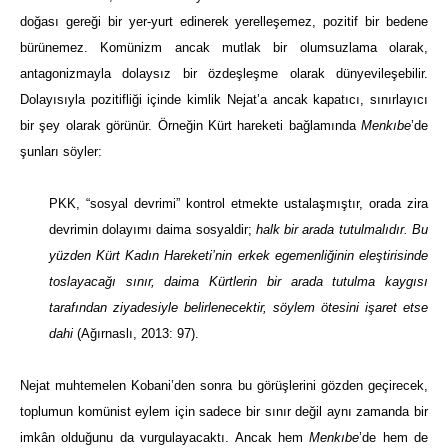
doğası gereği bir yer-yurt edinerek yerelleşemez, pozitif bir bedene
bürünemez. Komünizm ancak mutlak bir olumsuzlama olarak,
antagonizmayla dolaysız bir özdeşleşme olarak dünyevileşebilir.
Dolayısıyla pozitifliği içinde kimlik Nejat’a ancak kapatıcı, sınırlayıcı
bir şey olarak görünür. Örneğin Kürt hareketi bağlamında
Menkıbe
’de
şunları söyler:
PKK, “sosyal devrimi” kontrol etmekte ustalaşmıştır, orada zira
devrimin dolayımı daima sosyaldir;
halk bir arada tutulmalıdır. Bu
yüzden Kürt Kadın Hareketi’nin erkek egemenliğinin eleştirisinde
toslayacağı sınır, daima Kürtlerin bir arada tutulma kaygısı
tarafından ziyadesiyle belirlenecektir, söylem ötesini işaret etse
dahi
(Ağırnaslı, 2013: 97).
Nejat muhtemelen Kobani’den sonra bu görüşlerini gözden geçirecek,
toplumun komünist eylem için sadece bir sınır değil aynı zamanda bir
imkân olduğunu da vurgulayacaktı. Ancak hem
Menkıbe
’de hem de