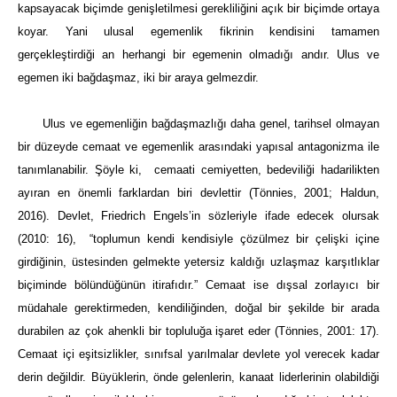
kapsayacak biçimde genişletilmesi gerekliliğini açık bir biçimde ortaya
koyar. Yani ulusal egemenlik fikrinin kendisini tamamen
gerçekleştirdiği an herhangi bir egemenin olmadığı andır. Ulus ve
egemen iki bağdaşmaz, iki bir araya gelmezdir.
Ulus ve egemenliğin bağdaşmazlığı daha genel, tarihsel olmayan
bir düzeyde cemaat ve egemenlik arasındaki yapısal antagonizma ile
tanımlanabilir. Şöyle ki, cemaati cemiyetten, bedeviliği hadarilikten
ayıran en önemli farklardan biri devlettir (Tönnies, 2001; Haldun,
2016). Devlet, Friedrich Engels’in sözleriyle ifade edecek olursak
(2010: 16), “toplumun kendi kendisiyle çözülmez bir çelişki içine
girdiğinin, üstesinden gelmekte yetersiz kaldığı uzlaşmaz karşıtlıklar
biçiminde bölündüğünün itirafıdır.” Cemaat ise dışsal zorlayıcı bir
müdahale gerektirmeden, kendiliğinden, doğal bir şekilde bir arada
durabilen az çok ahenkli bir topluluğa işaret eder (Tönnies, 2001: 17).
Cemaat içi eşitsizlikler, sınıfsal yarılmalar devlete yol verecek kadar
derin değildir. Büyüklerin, önde gelenlerin, kanaat liderlerinin olabildiği