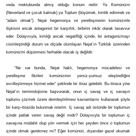
veda mektubunda almış olduğu konum nettir: Ya Komünizm
(Neverland ve çocuk kalmak) ya Toplum (büyümek, kimlik edinmek ve
“adam olmak”). Nejat hegemonya ve yerelleşmenin komünizmle
ilişkisini ancak antagonist bir karşıtlık, birbirini
inkâr
olarak tasavvur
eder. Dolayısıyla, kimliği ancak negatifliği içinde, bir antagonizmayı
cisimleştirdiği durum ve ölçüde olumlayan Nejat’ın Türklük üzerinden
komünizmi düşünmesi herhalde olacak iş değildir.
“Ne var bunda, Nejat haklı, hegemonya mücadelesi ve
yerelleşme fikirleri komünizmin yersiz-yurtsuz eleştirelliğini
evcilleştirmeye hizmet eder” şeklinde bir itiraz gelebilir. Bu itiraza yine
Nejat’ın terminolojisine başvurarak, onun iç savaş ve iç savaşın
toplumu çözmek üzere derinleştirilmesi kavramlarını kullanarak şöyle
bir karşı-itirazda bulunmak isterim.
İç
savaş adı üstünde
bir
toplumun
içinde
patlak veren savaş değil midir? Dolayısıyla bir toplumun
iç
savaşına müdahil olup yön vermek için her şeyden önce o toplumun
içinde
olmak gerekmez mi? Eğer komünist,
dışarıdan
gazel okumak