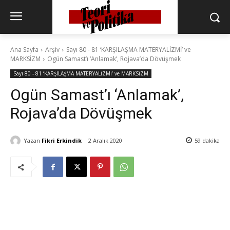
Ana Sayfa
Arşiv
Sayı 80 - 81 ‘KARŞILAŞMA MATERYALİZMİ’ ve
MARKSİZM
Ogün Samast’ı ‘Anlamak’, Rojava’da Dövüşmek
Sayı 80 - 81 ‘KARŞILAŞMA MATERYALİZMİ’ ve MARKSİZM
Ogün Samast’ı ‘Anlamak’,
Rojava’da Dövüşmek
Yazan
Fikri Erkindik
2 Aralık 2020
59
dakika