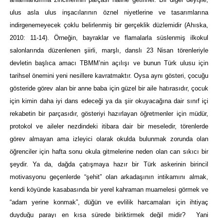
ulus asla ulus inşacılarının öznel niyetlerine ve tasarımlarına
indirgenemeyecek çoklu belirlenmiş bir gerçeklik düzlemidir (Ahıska,
2010: 11-14). Örneğin, bayraklar ve flamalarla süslenmiş ilkokul
salonlarında düzenlenen şiirli, marşlı, danslı 23 Nisan törenleriyle
devletin başlıca amacı TBMM’nin açılışı ve bunun Türk ulusu için
tarihsel önemini yeni nesillere kavratmaktır. Oysa aynı gösteri, çocuğu
gösteride görev alan bir anne baba için güzel bir aile hatırasıdır, çocuk
için kimin daha iyi dans edeceği ya da şiir okuyacağına dair sınıf içi
rekabetin bir parçasıdır, gösteriyi hazırlayan öğretmenler için müdür,
protokol ve aileler nezdindeki itibara dair bir meseledir, törenlerde
görev almayan ama izleyici olarak okulda bulunmak zorunda olan
öğrenciler için hafta sonu okula gitmelerine neden olan can sıkıcı bir
şeydir. Ya da, dağda çatışmaya hazır bir Türk askerinin birincil
motivasyonu geçenlerde “şehit” olan arkadaşının intikamını almak,
kendi köyünde kasabasında bir yerel kahraman muamelesi görmek ve
“adam yerine konmak”, düğün ve evlilik harcamaları için ihtiyaç
duyduğu parayı en kısa sürede biriktirmek değil midir? Yani