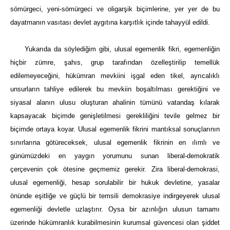
sömürgeci, yeni-sömürgeci ve oligarşik biçimlerine, yer yer de bu
dayatmanın vasıtası devlet aygıtına karşıtlık içinde tahayyül edildi.
Yukarıda da söylediğim gibi, ulusal egemenlik fikri, egemenliğin
hiçbir zümre, şahıs, grup tarafından özelleştirilip temellük
edilemeyeceğini, hükümran mevkiini işgal eden tikel, ayrıcalıklı
unsurların tahliye edilerek bu mevkiin boşaltılması gerektiğini ve
siyasal alanın ulusu oluşturan ahalinin tümünü vatandaş kılarak
kapsayacak biçimde genişletilmesi gerekliliğini tevile gelmez bir
biçimde ortaya koyar. Ulusal egemenlik fikrini mantıksal sonuçlarının
sınırlarına götüreceksek, ulusal egemenlik fikrinin en ılımlı ve
günümüzdeki en yaygın yorumunu sunan liberal-demokratik
çerçevenin çok ötesine geçmemiz gerekir. Zira liberal-demokrasi,
ulusal egemenliği, hesap sorulabilir bir hukuk devletine, yasalar
önünde eşitliğe ve güçlü bir temsili demokrasiye indirgeyerek ulusal
egemenliği devletle uzlaştırır. Oysa bir azınlığın ulusun tamamı
üzerinde hükümranlık kurabilmesinin kurumsal güvencesi olan şiddet