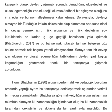
kategorik olarak devleti çağırmak zorunda olmadığını, ulus-devlet ve
ulusal egemenliğin zorunlu değil olumsal/tarihsel bir eşleşme olduğunu
ima eder ve bu normalleştirmeyi kabul etmez. Dolayısıyla, devletçi
olmayan bir Türklüğün imkân dairesinde olup olmaması sorusuna nihai
bir cevap vermek için, Türk ulusunun ve Türk devletinin soy
kütüklerinin ne kadar iç içe geçtiği bahsinden yola çıkmak
(Küçükaydın, 2017) ve bu bahse ışık tutacak tarihsel belgeleri göz
önüne sermek tek başına yeterli olmayacaktır. Soruya tam bir cevap
için ulusun ve ulusal egemenliğin tatbikatının devleti şart koşup
koşmadığını gösterecek teorik bir tartışmaya girişmek
zorunludur.
Homi Bhabha’nın (1990) ulusun performatif ve pedagojik boyutları
arasında yaptığı ayrım bu tartışmayı derinleştirmek açısından verimli
bir mecra sunmaktadır. Bhabha’ya göre milliyetçiliğin ulusu uzlaşması
mümkün olmayan iki zamansallığın içinde var olur, bu iki zamansallık
tarafından çekiştirilir ve dolayısıyla bir yarılmayla maluldür. Bu