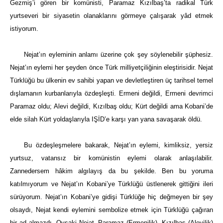
Gezmiş’i gören bir komünisti, Paramaz Kızılbaş’ta radikal Türk
yurtseveri bir siyasetin olanaklarını görmeye çalışarak yâd etmek
istiyorum.
Nejat’ın eyleminin anlamı üzerine çok şey söylenebilir şüphesiz.
Nejat’ın eylemi her şeyden önce Türk milliyetçiliğinin eleştirisidir. Nejat
Türklüğü bu ülkenin ev sahibi yapan ve devletleştiren üç tarihsel temel
dışlamanın kurbanlarıyla özdeşleşti. Ermeni değildi, Ermeni devrimci
Paramaz oldu; Alevi değildi, Kızılbaş oldu; Kürt değildi ama Kobani’de
elde silah Kürt yoldaşlarıyla IŞİD’e karşı yan yana savaşarak öldü.
Bu özdeşleşmelere bakarak, Nejat’ın eylemi, kimliksiz, yersiz
yurtsuz, vatansız bir komünistin eylemi olarak anlaşılabilir.
Zannedersem hâkim algılayış da bu şekilde. Ben bu yoruma
katılmıyorum ve Nejat’ın Kobani’ye Türklüğü üstlenerek gittiğini ileri
sürüyorum. Nejat’ın Kobani’ye gidişi Türklüğe hiç değmeyen bir şey
olsaydı, Nejat kendi eylemini sembolize etmek için Türklüğü çağıran
bir ad almazdı. Oysaki Nejat, Paramaz (Ermenilik), Kızılbaş (Alevilik)