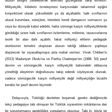
ulusun birliğini zedeleyecek alternatif güzergâhlar takip etmesin.
Milliyetçilik, kitlelerin özneleşmesi karşısındaki tahammül eşiğini
konjonktürel olarak yükseltebilir ya da alçaltabilir, halk sınıflarının
ulusal kurumlara, süreçlere, törenlere kendi damgasını vurmasını şu
veya bu düzeyde kabul edebilir, hatta sömürge karşıtı milliyetçiliklerde
görüldüğü üzere halk sınıflarının özlemlerine, mitlerine, tasavvurlarına
teorik bir alan dahi açabilir, fakat milliyetçi elitlerin pedagojik
otoritesinin temelini oluşturan ulusun tekliği iddiasını şüpheye
düşürecek bir siyasallaşmaya asla mahal vermez. Vivek Chibber’in
(2013) Maduniyet Okulu’na ve Partha Chatterjee’nin (1986: 50) pasif
devrim ve sömürgecilik karşıtı milliyetçilik bahsindeki iddiasına
yönelttiği eleştirinin doğrultusunu takip ederek söyleyecek olursak,
sadece sömürgecilik karşıtı milliyetçilik değil milliyetçiliğin bizatihi
kendisi bir pasif devrim biçimidir.
Dolayısıyla, Türklüğü devletten boşamak gerekir dediğimizde
tekçi pedagojiye tabi olmayan bir Türklük siyasetinin imkânlarına dair
bir soruşturmanın gerekliliğini vurgulamış oluyoruz. Tabi ki, böyle bir