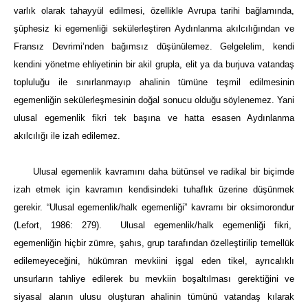
varlık olarak tahayyül edilmesi, özellikle Avrupa tarihi bağlamında,
şüphesiz ki egemenliği sekülerleştiren Aydınlanma akılcılığından ve
Fransız Devrimi’nden bağımsız düşünülemez. Gelgelelim, kendi
kendini yönetme ehliyetinin bir akil grupla, elit ya da burjuva vatandaş
topluluğu ile sınırlanmayıp ahalinin tümüne teşmil edilmesinin
egemenliğin sekülerleşmesinin doğal sonucu olduğu söylenemez. Yani
ulusal egemenlik fikri tek başına ve hatta esasen Aydınlanma
akılcılığı ile izah edilemez.
Ulusal egemenlik kavramını daha bütünsel ve radikal bir biçimde
izah etmek için kavramın kendisindeki tuhaflık üzerine düşünmek
gerekir. “Ulusal egemenlik/halk egemenliği” kavramı bir oksimorondur
(Lefort, 1986: 279). Ulusal egemenlik/halk egemenliği fikri,
egemenliğin hiçbir zümre, şahıs, grup tarafından özelleştirilip temellük
edilemeyeceğini, hükümran mevkiini işgal eden tikel, ayrıcalıklı
unsurların tahliye edilerek bu mevkiin boşaltılması gerektiğini ve
siyasal alanın ulusu oluşturan ahalinin tümünü vatandaş kılarak