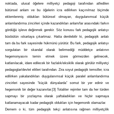
noktada, ulusal öğelere milliyetçi pedagoji tarafından atfedilen
bütünsel anlam ve bu öğelerin icra edilirken kaçınılmaz biçimde
eklemlenmiş oldukları bütünsel olmayan, duygulanımsal küçük
anlamlandırma zincirleri içinde kazandıkları anlam/lar arasındaki farkın
gördüğü işleve değinmek gerekir. Söz konusu fark pedagojik anlatıyı
büsbütün ıskartaya çıkartmaz. Hatta denilebilir ki, pedagojik anlatı
tam da bu fark sayesinde hükmünü yürütür. Bu fark, pedagojik anlatıyı
sorgulatan bir skandal olarak belirmediği müddetçe anlatının
hegemonyasını temin etmek üzere görmezden gelinecek,
katlanılacak, idare edilecek bir fazlalık/eksiklik olarak görülür milliyetçi
pedagoglar/devlet elitleri tarafından. Zira soyut pedagojik temsiller, icra
edilirken yakalandıkları duygulanımsal küçük paralel anlamlandırma
zincirleri sayesinde “küçük dünyalarda” somut bir yer edinir ve
hegemonik bir değer kazanırlar.
[3]
Totaliter rejimler tam da her türden
sapmayı bir yozlaşma olarak yaftaladıkları ve hiçbir sapmaya
katlanamayacak kadar pedagojik oldukları için hegemonik olamazlar.
Demem o ki, tüm pedagojik tekçi anlatısına rağmen milliyetçilik