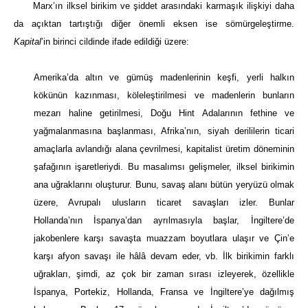
Marx’ın ilksel birikim ve şiddet arasındaki karmaşık ilişkiyi daha
da açıktan tartıştığı diğer önemli eksen ise sömürgeleştirme.
Kapital
’in birinci cildinde ifade edildiği üzere:
Amerika’da altın ve gümüş madenlerinin keşfi, yerli halkın
kökünün kazınması, köleleştirilmesi ve madenlerin bunların
mezarı haline getirilmesi, Doğu Hint Adalarının fethine ve
yağmalanmasına başlanması, Afrika’nın, siyah derililerin ticari
amaçlarla avlandığı alana çevrilmesi, kapitalist üretim döneminin
şafağının işaretleriydi. Bu masalımsı gelişmeler, ilksel birikimin
ana uğraklarını oluşturur. Bunu, savaş alanı bütün yeryüzü olmak
üzere, Avrupalı ulusların ticaret savaşları izler. Bunlar
Hollanda’nın İspanya’dan ayrılmasıyla başlar, İngiltere’de
jakobenlere karşı savaşta muazzam boyutlara ulaşır ve Çin’e
karşı afyon savaşı ile hâlâ devam eder, vb. İlk birikimin farklı
uğrakları, şimdi, az çok bir zaman sırası izleyerek, özellikle
İspanya, Portekiz, Hollanda, Fransa ve İngiltere’ye dağılmış