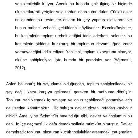
sahiplenilebilir kılıyor. Ancak bu konuda çok ilginç bir biçimde
ulusalcılar/milliyetçiler solculardan daha tutarlıdırlar. Çünkü onlar
en azından bu kesimlere onların bir şey yapmış olduklarını ve
bunun tarihsel vebalini çektiklerini söylüyorlar. Ezenler/faşistler,
bu kesimlerin toplumu tehdit ettiğini iddia ederken, solcular, bu
kesimlerin şiddetle kurulmuş bir toplumun devamlılığına zarar
vermeyeceğini iddia ediyor. Yani sol, toplumu karşısına almıyor,
aksine sahipleniyor. İşte burada bir paradoks var (Ağırnaslı,
2012).
Aslen bölünmüş bir soyutlama olduğundan, toplum sahiplenilecek bir
şey değil, karşı karşıya gelinmesi gereken bir mefhuma dönüşür.
Toplumu sahiplenmek iç savaşın ve onun açabileceği potansiyellerin
de üzerine kapatmaktır. İlk bakışta devlet ekseni ortadan kaybolur
gibidir. Ama, yine Schmitt’in savunduğu gibi, devlet ve toplumun bu
denli iç içe geçmesi ilk defa demokrasilerle mümkün olmuştur. Devlet
demokratik toplumu oluşturan küçük topluluklar arasındaki çatışmaları