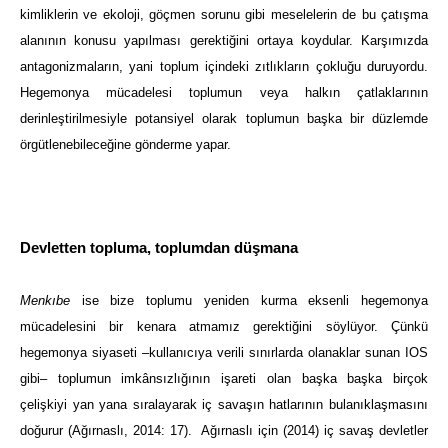
kimliklerin ve ekoloji, göçmen sorunu gibi meselelerin de bu çatışma
alanının konusu yapılması gerektiğini ortaya koydular. Karşımızda
antagonizmaların, yani toplum içindeki zıtlıkların çokluğu duruyordu.
Hegemonya mücadelesi toplumun veya halkın çatlaklarının
derinleştirilmesiyle potansiyel olarak toplumun başka bir düzlemde
örgütlenebileceğine gönderme yapar.
Devletten topluma, toplumdan düşmana
Menkıbe
ise bize toplumu yeniden kurma eksenli hegemonya
mücadelesini bir kenara atmamız gerektiğini söylüyor. Çünkü
hegemonya siyaseti –kullanıcıya verili sınırlarda olanaklar sunan IOS
gibi– toplumun imkânsızlığının işareti olan başka başka birçok
çelişkiyi yan yana sıralayarak iç savaşın hatlarının bulanıklaşmasını
doğurur (Ağırnaslı, 2014: 17). Ağırnaslı için (2014) iç savaş devletler