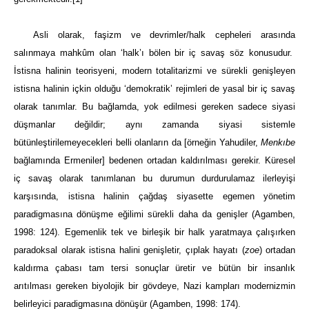
Asli olarak, faşizm ve devrimler/halk cepheleri arasında
salınmaya mahkûm olan ‘halk’ı bölen bir iç savaş söz konusudur.
İstisna halinin teorisyeni, modern totalitarizmi ve sürekli genişleyen
istisna halinin içkin olduğu ‘demokratik’ rejimleri de yasal bir iç savaş
olarak tanımlar. Bu bağlamda, yok edilmesi gereken sadece siyasi
düşmanlar değildir; aynı zamanda siyasi sistemle
bütünleştirilemeyecekleri belli olanların da [örneğin Yahudiler,
Menkıbe
bağlamında Ermeniler] bedenen ortadan kaldırılması gerekir. Küresel
iç savaş olarak tanımlanan bu durumun durdurulamaz ilerleyişi
karşısında, istisna halinin çağdaş siyasette egemen yönetim
paradigmasına dönüşme eğilimi sürekli daha da genişler (Agamben,
1998: 124). Egemenlik tek ve birleşik bir halk yaratmaya çalışırken
paradoksal olarak istisna halini genişletir, çıplak hayatı (
zoe
) ortadan
kaldırma çabası tam tersi sonuçlar üretir ve bütün bir insanlık
arıtılması gereken biyolojik bir gövdeye, Nazi kampları modernizmin
belirleyici paradigmasına dönüşür (Agamben, 1998: 174).