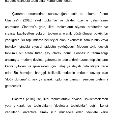
hareket halindeki topluluklar komünizmindedir.
Çatışma eksenlerinin sonsuzluğuna dair bu okuma Pierre
Clastres’in (2010) ilkel toplumlar ve devlet üzerine çalışmasını
anımsatır. Clastres’e göre, ilkel toplumların siyasal otoriteden ve
siyasal kabiliyetten yoksun toplumlar olarak düşünülmesi büyük bir
yanılgıdır. Bu toplumlarda belirleyici olan, ekonomik sömürünün veya
topluluk içindeki siyasal şiddetin yokluğudur. Modern akıl, devleti
toplumu bir arada tutan şey olarak görür. Hobbes’un tanımladığı
anlamıyla modern devlet, çatışmanın sonlandırılmasını, toplulukların
kendi iyilikleri ve gelecekleri için uzlaşıya dayalı birlikteliğini ifade
eder. Bu homojen, barışçıl birliktelik herkesin herkese savaşı olan
“doğa durumu”nu askıya alarak toplumun barışçıl yeniden üretimini
getirecektir.
Clastres (2010) ise, ilkel toplumlardaki siyasal ilişkilenmelerden
yola çıkarak bu toplulukların “devletsiz topluluklar” değil, kendi
varlıklarını garantiye almak için mücadele eden “devlete karşı