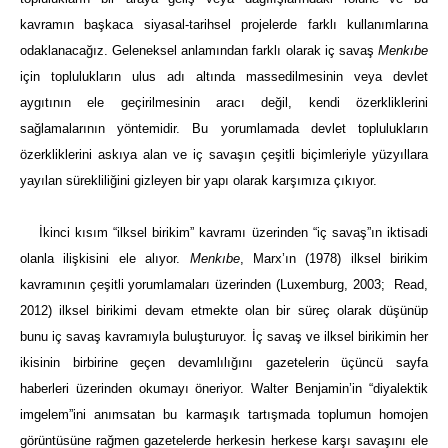
kavramın başkaca siyasal-tarihsel projelerde farklı kullanımlarına
odaklanacağız. Geleneksel anlamından farklı olarak iç savaş
Menkıbe
için toplulukların ulus adı altında massedilmesinin veya devlet
aygıtının ele geçirilmesinin aracı değil, kendi özerkliklerini
sağlamalarının yöntemidir. Bu yorumlamada devlet toplulukların
özerkliklerini askıya alan ve iç savaşın çeşitli biçimleriyle yüzyıllara
yayılan sürekliliğini gizleyen bir yapı olarak karşımıza çıkıyor.
İkinci kısım “ilksel birikim” kavramı üzerinden “iç savaş”ın iktisadi
olanla ilişkisini ele alıyor.
Menkıbe
, Marx’ın (1978) ilksel birikim
kavramının çeşitli yorumlamaları üzerinden (Luxemburg, 2003; Read,
2012) ilksel birikimi devam etmekte olan bir süreç olarak düşünüp
bunu iç savaş kavramıyla buluşturuyor. İç savaş ve ilksel birikimin her
ikisinin birbirine geçen devamlılığını gazetelerin üçüncü sayfa
haberleri üzerinden okumayı öneriyor. Walter Benjamin’in “diyalektik
imgelem”ini anımsatan bu karmaşık tartışmada toplumun homojen
görüntüsüne rağmen gazetelerde herkesin herkese karşı savaşını ele