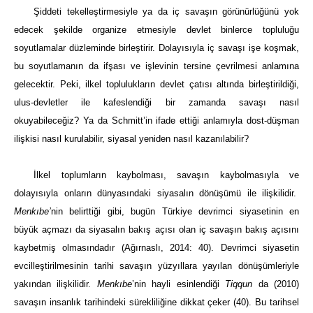
Şiddeti tekelleştirmesiyle ya da iç savaşın görünürlüğünü yok
edecek şekilde organize etmesiyle devlet binlerce topluluğu
soyutlamalar düzleminde birleştirir. Dolayısıyla iç savaşı işe koşmak,
bu soyutlamanın da ifşası ve işlevinin tersine çevrilmesi anlamına
gelecektir. Peki, ilkel toplulukların devlet çatısı altında birleştirildiği,
ulus-devletler ile kafeslendiği bir zamanda savaşı nasıl
okuyabileceğiz? Ya da Schmitt’in ifade ettiği anlamıyla dost-düşman
ilişkisi nasıl kurulabilir, siyasal yeniden nasıl kazanılabilir?
İlkel toplumların kaybolması, savaşın kaybolmasıyla ve
dolayısıyla onların dünyasındaki siyasalın dönüşümü ile ilişkilidir.
Menkıbe’
nin belirttiği gibi, bugün Türkiye devrimci siyasetinin en
büyük açmazı da siyasalın bakış açısı olan iç savaşın bakış açısını
kaybetmiş olmasındadır (Ağırnaslı, 2014: 40). Devrimci siyasetin
evcilleştirilmesinin tarihi savaşın yüzyıllara yayılan dönüşümleriyle
yakından ilişkilidir.
Menkıbe
’nin hayli esinlendiği
Tiqqun
da (2010)
savaşın insanlık tarihindeki sürekliliğine dikkat çeker (40). Bu tarihsel