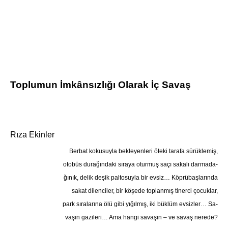
Toplumun İmkânsızlığı Olarak İç Savaş
Rıza Ekinler
Berbat kokusuyla bekleyenleri öteki tarafa sürüklemiş,
otobüs durağındaki sıraya oturmuş saçı sakalı darmada-
ğınık, delik deşik paltosuyla bir evsiz… Köprübaşlarında
sakat dilenciler, bir köşede toplanmış tinerci çocuklar,
park sıralarına ölü gibi yığılmış, iki büklüm evsizler… Sa-
vaşın gazileri… Ama hangi savaşın – ve savaş nerede?