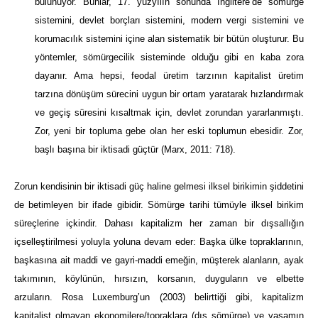
bulunuyor. Bunlar, 17. yüzyılın sonunda İngiltere’de sömürge
sistemini, devlet borçları sistemini, modern vergi sistemini ve
korumacılık sistemini içine alan sistematik bir bütün oluşturur. Bu
yöntemler, sömürgecilik sisteminde olduğu gibi en kaba zora
dayanır. Ama hepsi, feodal üretim tarzının kapitalist üretim
tarzına dönüşüm sürecini uygun bir ortam yaratarak hızlandırmak
ve geçiş süresini kısaltmak için, devlet zorundan yararlanmıştı.
Zor, yeni bir topluma gebe olan her eski toplumun ebesidir. Zor,
başlı başına bir iktisadi güçtür (Marx, 2011: 718).
Zorun kendisinin bir iktisadi güç haline gelmesi ilksel birikimin şiddetini
de betimleyen bir ifade gibidir. Sömürge tarihi tümüyle ilksel birikim
süreçlerine içkindir. Dahası kapitalizm her zaman bir dışsallığın
içselleştirilmesi yoluyla yoluna devam eder: Başka ülke topraklarının,
başkasına ait maddi ve gayri-maddi emeğin, müşterek alanların, ayak
takımının, köylünün, hırsızın, korsanın, duyguların ve elbette
arzuların. Rosa Luxemburg’un (2003) belirttiği gibi, kapitalizm
kapitalist olmayan ekonomilere/topraklara (dış sömürge) ve yaşamın