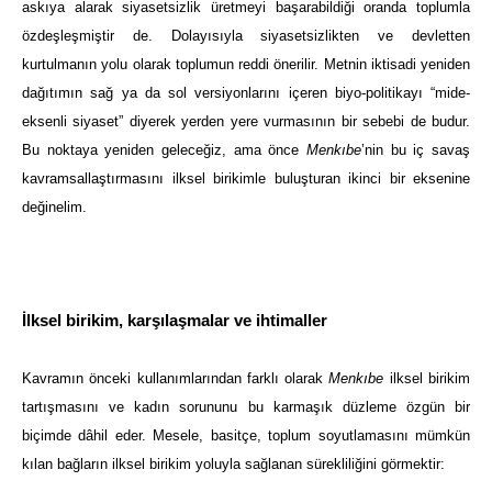
askıya alarak siyasetsizlik üretmeyi başarabildiği oranda toplumla
özdeşleşmiştir de. Dolayısıyla siyasetsizlikten ve devletten
kurtulmanın yolu olarak toplumun reddi önerilir. Metnin iktisadi yeniden
dağıtımın sağ ya da sol versiyonlarını içeren biyo-politikayı “mide-
eksenli siyaset” diyerek yerden yere vurmasının bir sebebi de budur.
Bu noktaya yeniden geleceğiz, ama önce
Menkıbe
’nin bu iç savaş
kavramsallaştırmasını ilksel birikimle buluşturan ikinci bir eksenine
değinelim.
İlksel birikim, karşılaşmalar ve ihtimaller
Kavramın önceki kullanımlarından farklı olarak
Menkıbe
ilksel birikim
tartışmasını ve kadın sorununu bu karmaşık düzleme özgün bir
biçimde dâhil eder. Mesele, basitçe, toplum soyutlamasını mümkün
kılan bağların ilksel birikim yoluyla sağlanan sürekliliğini görmektir: