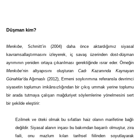
Düşman kim?
Menkıbe
, Schmitt’in (2004) daha önce aktardığımız siyasal
kavramsallaştırmasını izleyerek, iç savaş üzerinden dost-düşman
ayrımının yeniden ortaya çıkarılması gerektiğinde ısrar eder. Örneğin
Menkıbe
’nin altyapısını oluşturan
Cadı Kazanında Kaynayan
Günahlar’
da Ağırnaslı (2012), Ermeni soykırımına referansla devrimci
siyasetin toplumun
imkânsızlığından
bir çıkış ummak yerine toplumu
bir arada tutmaya çalışan mağduriyet söylemlerine yönelmesini sert
bir şekilde eleştirir:
Ezilmek ve öteki olmak bu sıfatları haiz olanın marifetine bağlı
değildir. Siyasal alanın inşası bu bakımdan başarılı olmuştur, zira
faili, onu mazlum kılan tarihsel fiilinden soyutlayarak