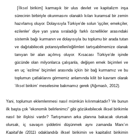
[
İlksel
birikim] karmaşık bir ulus devlet ve kapitalizm inşa
sürecinin birbiriyle okunmasını olanaklı kılan kuramsal bir zemin
hazırlamış oluyor. Dolayısıyla Türkiye’de solun ‘işçiler, emekçiler,
ezilenler’ diye yan yana sıraladığı farklı öznellikler arasındaki
sistemik bağı kurmanın ve dolayısıyla bu toplumu bir arada tutan
ve dağıtabilecek potansiyelleri/eğilimleri tartışabilmemize olanak
tanıyan bir alan açılmış oluyor. Kısacası Türkiye’de işinde
gücünde olan milyonlarca çalışanla, değişen emek biçimleri ve
en uç ‘ezilme’ biçimleri arasında içkin bir bağ kurmamız ve bu
toplumun çatlaklarını görmemiz anlamında kilit bir kavram olarak
‘
ilksel
birikim’ meselesine bakmamız gerek (Ağırnaslı, 2012).
Yani, toplumun eklemlenmesi nasıl mümkün kılınmaktadır? Ve bunun
ilk başta çok “ekonomik belirlenimci” gibi gözükebilecek ilksel birikimle
nasıl bir ilişkisi vardır? Tartışmanın arka planına bakacak olursak
olursak, iç savaşın şiddetini düşünmek aynı zamanda Marx’ın
Kapital
’de (2011) odaklandığı ilksel birikimin ve kapitalist birikimin