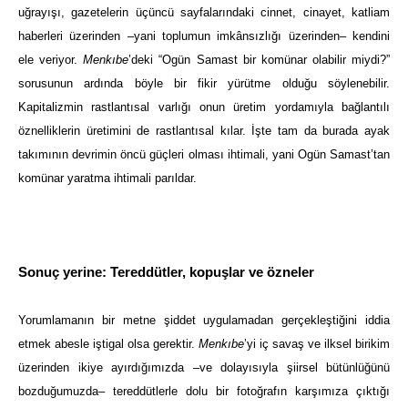
uğrayışı, gazetelerin üçüncü sayfalarındaki cinnet, cinayet, katliam
haberleri üzerinden –yani toplumun imkânsızlığı üzerinden– kendini
ele veriyor.
Menkıbe
’deki “Ogün Samast bir komünar olabilir miydi?”
sorusunun ardında böyle bir fikir yürütme olduğu söylenebilir.
Kapitalizmin rastlantısal varlığı onun üretim yordamıyla bağlantılı
öznelliklerin üretimini de rastlantısal kılar. İşte tam da burada ayak
takımının devrimin öncü güçleri olması ihtimali, yani Ogün Samast’tan
komünar yaratma ihtimali parıldar.
Sonuç yerine: Tereddütler, kopuşlar ve özneler
Yorumlamanın bir metne şiddet uygulamadan gerçekleştiğini iddia
etmek abesle iştigal olsa gerektir.
Menkıbe
’yi iç savaş ve ilksel birikim
üzerinden ikiye ayırdığımızda
–ve dolayısıyla şiirsel bütünlüğünü
bozduğumuzda– tereddütlerle dolu bir fotoğrafın karşımıza çıktığı