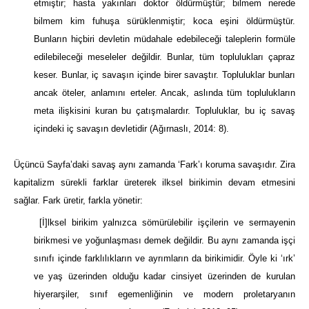
etmiştir; hasta yakınları doktor öldürmüştür; bilmem nerede
bilmem kim fuhuşa sürüklenmiştir; koca eşini öldürmüştür.
Bunların hiçbiri devletin müdahale edebileceği talep­lerin formüle
edilebileceği meseleler değildir. Bunlar, tüm toplulukları çapraz
keser. Bunlar, iç savaşın içinde birer savaştır. Topluluklar bunları
ancak öteler, anlamı­nı erteler. Ancak, aslında tüm toplulukların
meta ilişkisini kuran bu çatışmalardır. Topluluklar, bu iç savaş
içindeki iç savaşın devletidir (Ağırnaslı, 2014: 8).
Üçüncü Sayfa’daki savaş aynı zamanda ‘Fark’ı koruma savaşıdır. Zira
kapitalizm sürekli farklar üreterek ilksel birikimin devam etmesini
sağlar. Fark üretir, farkla yönetir:
[İ]lksel birikim yalnızca sömürülebilir işçilerin ve sermayenin
birikmesi ve yoğunlaşması demek değildir. Bu aynı zamanda işçi
sınıfı içinde farklılıkların ve ayrımların da birikimidir. Öyle ki ‘ırk’
ve yaş üzerinden olduğu kadar cinsiyet üzerinden de kurulan
hiyerarşiler, sınıf egemenliğinin ve modern proletaryanın