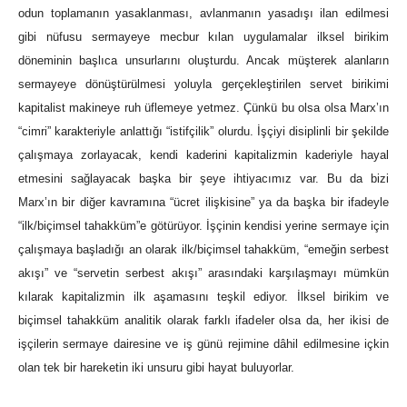
odun toplamanın yasaklanması, avlanmanın yasadışı ilan edilmesi
gibi nüfusu sermayeye mecbur kılan uygulamalar ilksel birikim
döneminin başlıca unsurlarını oluşturdu. Ancak müşterek alanların
sermayeye dönüştürülmesi yoluyla gerçekleştirilen servet birikimi
kapitalist makineye ruh üflemeye yetmez. Çünkü bu olsa olsa Marx’ın
“cimri” karakteriyle anlattığı “istifçilik” olurdu. İşçiyi disiplinli bir şekilde
çalışmaya zorlayacak, kendi kaderini kapitalizmin kaderiyle hayal
etmesini sağlayacak başka bir şeye ihtiyacımız var. Bu da bizi
Marx’ın bir diğer kavramına “ücret ilişkisine” ya da başka bir ifadeyle
“ilk/biçimsel tahakküm”e götürüyor. İşçinin kendisi yerine sermaye için
çalışmaya başladığı an olarak ilk/biçimsel tahakküm, “emeğin serbest
akışı” ve “servetin serbest akışı” arasındaki karşılaşmayı mümkün
kılarak kapitalizmin ilk aşamasını teşkil ediyor. İlksel birikim ve
biçimsel tahakküm analitik olarak farklı ifadeler olsa da, her ikisi de
işçilerin sermaye dairesine ve iş günü rejimine dâhil edilmesine içkin
olan tek bir hareketin iki unsuru gibi hayat buluyorlar.