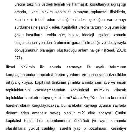
üretim tarzının üstbelirlenimli ve karmaşık koşullarıyla uğraştığı
oranda, ilksel birikim kapitalist olmayan toplumsal ilişkilerin,
kapitalizmi tehdit eden elbirliği halindeki çokluğun var olmayı
sürdürmesine şahitlik eder. Kapitalist üretim tarzının oluşumu için
çoklu koşulların –çoklu güç, hukuk, ideoloji ilişkileri– zorunlu
oluşu, bunun yeniden üretiminin garanti olmadığı ve dolayısıyla
dönüşümünün olanağını oluşturduğu anlamına gelir (Read, 2014:
271).
İlksel birikimin ilk anında sermaye ile ayak takımının
karşılaşmasından kapitalist üretim yordamı ve buna uygun öznellikler
ortaya çıktıysa, kapitalist birikimin şimdiki anında sermaye ve insan
topluluklarının karşılaşmasından komünizmi mümkün kılacak
topluluklar hareketi ortaya çıkabilir mi?
Menkıbe
, “Komünizm kendisini
hareket olarak kurgulayacaksa, bu hareketin kaynağı üçüncü sayfada
devam eden amansız savaş olabilir mi?” diye soruyor. Çünkü
kapitalist toplumdaki eklemlenmenin ürkütücü (ve aynı zamanda
olasılıklarla yüklü) canlılığı, sürekli yapılıp bozulması, kesintiye