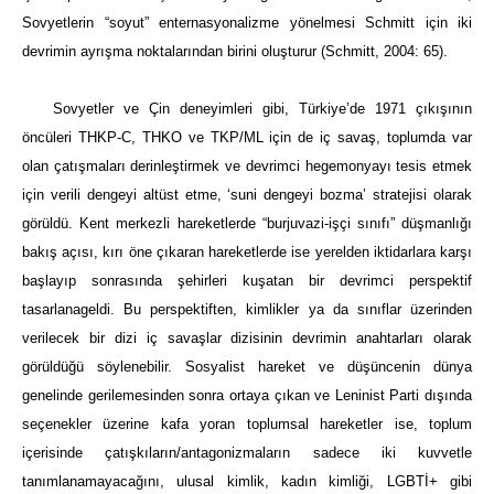
Sovyetlerin “soyut” enternasyonalizme yönelmesi Schmitt için iki
devrimin ayrışma noktalarından birini oluşturur (Schmitt, 2004: 65).
Sovyetler ve Çin deneyimleri gibi, Türkiye’de 1971 çıkışının
öncüleri THKP-C, THKO ve TKP/ML için de iç savaş, toplumda var
olan çatışmaları derinleştirmek ve devrimci hegemonyayı tesis etmek
için verili dengeyi altüst etme, ‘suni dengeyi bozma’ stratejisi olarak
görüldü. Kent merkezli hareketlerde “burjuvazi-işçi sınıfı” düşmanlığı
bakış açısı, kırı öne çıkaran hareketlerde ise yerelden iktidarlara karşı
başlayıp sonrasında şehirleri kuşatan bir devrimci perspektif
tasarlanageldi. Bu perspektiften, kimlikler ya da sınıflar üzerinden
verilecek bir dizi iç savaşlar dizisinin devrimin anahtarları olarak
görüldüğü söylenebilir. Sosyalist hareket ve düşüncenin dünya
genelinde gerilemesinden sonra ortaya çıkan ve Leninist Parti dışında
seçenekler üzerine kafa yoran toplumsal hareketler ise, toplum
içerisinde çatışkıların/antagonizmaların sadece iki kuvvetle
tanımlanamayacağını, ulusal kimlik, kadın kimliği, LGBTİ+ gibi