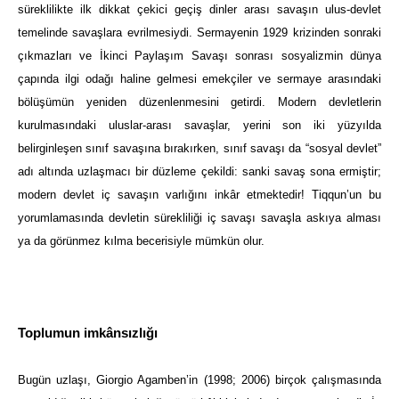
süreklilikte ilk dikkat çekici geçiş dinler arası savaşın ulus-devlet
temelinde savaşlara evrilmesiydi. Sermayenin 1929 krizinden sonraki
çıkmazları ve İkinci Paylaşım Savaşı sonrası sosyalizmin dünya
çapında ilgi odağı haline gelmesi emekçiler ve sermaye arasındaki
bölüşümün yeniden düzenlenmesini getirdi. Modern devletlerin
kurulmasındaki uluslar-arası savaşlar, yerini son iki yüzyılda
belirginleşen sınıf savaşına bırakırken, sınıf savaşı da “sosyal devlet”
adı altında uzlaşmacı bir düzleme çekildi: sanki savaş sona ermiştir;
modern devlet iç savaşın varlığını inkâr etmektedir! Tiqqun’un bu
yorumlamasında devletin sürekliliği iç savaşı savaşla askıya alması
ya da görünmez kılma becerisiyle mümkün olur.
Toplumun imkânsızlığı
Bugün uzlaşı, Giorgio Agamben’in (1998; 2006) birçok çalışmasında