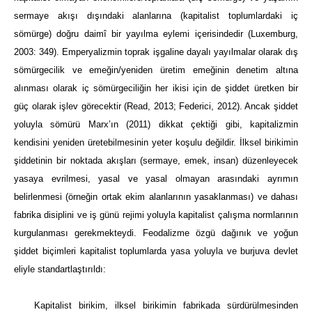
sermaye akışı dışındaki alanlarına (kapitalist toplumlardaki iç
sömürge) doğru daimî bir yayılma eylemi içerisindedir (Luxemburg,
2003: 349). Emperyalizmin toprak işgaline dayalı yayılmalar olarak dış
sömürgecilik ve emeğin/yeniden üretim emeğinin denetim altına
alınması olarak iç sömürgeciliğin her ikisi için de şiddet üretken bir
güç olarak işlev görecektir (Read, 2013; Federici, 2012). Ancak şiddet
yoluyla sömürü Marx’ın (2011) dikkat çektiği gibi, kapitalizmin
kendisini yeniden üretebilmesinin yeter koşulu değildir. İlksel birikimin
şiddetinin bir noktada akışları (sermaye, emek, insan) düzenleyecek
yasaya evrilmesi, yasal ve yasal olmayan arasındaki ayrımın
belirlenmesi (örneğin ortak ekim alanlarının yasaklanması) ve dahası
fabrika disiplini ve iş günü rejimi yoluyla kapitalist çalışma normlarının
kurgulanması gerekmekteydi. Feodalizme özgü dağınık ve yoğun
şiddet biçimleri kapitalist toplumlarda yasa yoluyla ve burjuva devlet
eliyle standartlaştırıldı:
Kapitalist birikim, ilksel birikimin fabrikada sürdürülmesinden