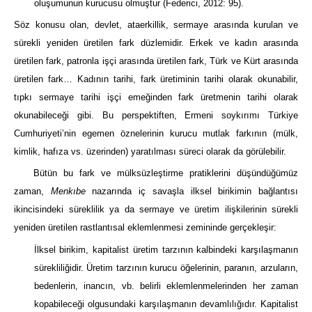
oluşumunun kurucusu olmuştur (Federici, 2012: 95).
Söz konusu olan, devlet, ataerkillik, sermaye arasında kurulan ve
sürekli yeniden üretilen fark düzlemidir. Erkek ve kadın arasında
üretilen fark, patronla işçi arasında üretilen fark, Türk ve Kürt arasında
üretilen fark… Kadının tarihi, fark üretiminin tarihi olarak okunabilir,
tıpkı sermaye tarihi işçi emeğinden fark üretmenin tarihi olarak
okunabileceği gibi. Bu perspektiften, Ermeni soykırımı Türkiye
Cumhuriyeti’nin egemen öznelerinin kurucu mutlak farkının (mülk,
kimlik, hafıza vs. üzerinden) yaratılması süreci olarak da görülebilir.
Bütün bu fark ve mülksüzleştirme pratiklerini düşündüğümüz
zaman,
Menkıbe
nazarında iç savaşla ilksel birikimin bağlantısı
ikincisindeki süreklilik ya da sermaye ve üretim ilişkilerinin sürekli
yeniden üretilen rastlantısal eklemlenmesi zemininde gerçekleşir:
İlksel birikim, kapitalist üretim tarzının kalbindeki karşılaşmanın
sürekliliğidir. Üretim tarzının kurucu öğelerinin, paranın, arzuların,
bedenlerin, inancın, vb. belirli eklemlenmelerinden her zaman
kopabileceği olgusundaki karşılaşmanın devamlılığıdır. Kapitalist