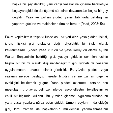
başka bir şey değildir, yani vahşi yasalar ve çitleme hareketiyle
başlayan şiddetin dönüşümü sürecinin devamından başka bir şey
değildir. Yasa ve polisin şiddeti yerini fabrikada ustabaşının
yaptırım gücüne ve makinelerin ritmine bırakır (Read, 2003: 54).
Fakat kapitalizmin teşekkülünde asli bir yeri olan yasa-şiddet ilişkisi,
iç-dış ilişkisi gibi dışlayıcı değil, diyalektik bir ilişki olarak
kavranmalıdır. Şiddeti yasa kurucu ve yasa koruyucu olarak ayıran
Walter Benjamin’in belirttiği gibi, yasayı şiddetin serimlenmesinin
başka bir biçimi olarak düşünebileceğimiz gibi şiddeti de yasanın
uygulanmasının uzantısı olarak görebiliriz. Bu yüzden şiddetin veya
yasanın nerede başlayıp nerede bittiğini ve ne zaman diğerine
evrildiğini belirlemek güçtür. Yasa şiddeti azletmez, tersine onu
meşrulaştırır, onaylar, belli zeminlerde rasyonelleştirir, tekelleştirir ve
etkili bir biçimde kullanır. Bu yüzden çitleme uygulamalarından bu
yana yasal yapılara nüfuz eden şiddet, Ermeni soykırımında olduğu
gibi, kimi zaman da başkalarının mülklerinin yağmalanmasının