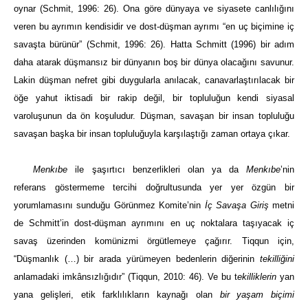
oynar (Schmit, 1996: 26). Ona göre dünyaya ve siyasete canlılığını
veren bu ayrımın kendisidir ve dost-düşman ayrımı “en uç biçimine iç
savaşta bürünür” (Schmit, 1996: 26). Hatta Schmitt (1996) bir adım
daha atarak düşmansız bir dünyanın boş bir dünya olacağını savunur.
Lakin düşman nefret gibi duygularla anılacak, canavarlaştırılacak bir
öğe yahut iktisadi bir rakip değil, bir topluluğun kendi siyasal
varoluşunun da ön koşuludur. Düşman, savaşan bir insan topluluğu
savaşan başka bir insan topluluğuyla karşılaştığı zaman ortaya çıkar.
Menkıbe
ile şaşırtıcı benzerlikleri olan ya da
Menkıbe
’nin
referans göstermeme tercihi doğrultusunda yer yer özgün bir
yorumlamasını sunduğu Görünmez Komite’nin
İç Savaşa Giriş
metni
de Schmitt’in dost-düşman ayrımını en uç noktalara taşıyacak iç
savaş üzerinden komünizmi örgütlemeye çağırır. Tiqqun için,
“Düşmanlık (…) bir arada yürümeyen bedenlerin diğerinin
tekilliğini
anlamadaki imkânsızlığıdır” (Tiqqun, 2010: 46). Ve bu t
ekilliklerin
yan
yana gelişleri, etik farklılıkların kaynağı olan
bir yaşam biçimi