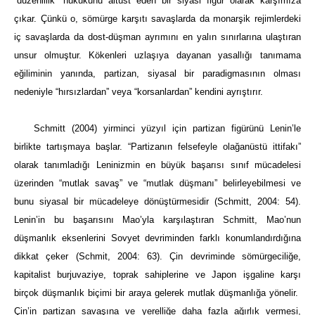
“düzenlilik” hukukunu altüst eden bir siyasi figür olarak karşımıza
çıkar. Çünkü o, sömürge karşıtı savaşlarda da monarşik rejimlerdeki
iç savaşlarda da dost-düşman ayrımını en yalın sınırlarına ulaştıran
unsur olmuştur. Kökenleri uzlaşıya dayanan yasallığı tanımama
eğiliminin yanında, partizan, siyasal bir paradigmasının olması
nedeniyle “hırsızlardan” veya “korsanlardan” kendini ayrıştırır.
Schmitt (2004) yirminci yüzyıl için partizan figürünü Lenin’le
birlikte tartışmaya başlar. “Partizanın felsefeyle olağanüstü ittifakı”
olarak tanımladığı Leninizmin en büyük başarısı sınıf mücadelesi
üzerinden “mutlak savaş” ve “mutlak düşmanı” belirleyebilmesi ve
bunu siyasal bir mücadeleye dönüştürmesidir (Schmitt, 2004: 54).
Lenin’in bu başarısını Mao’yla karşılaştıran Schmitt, Mao’nun
düşmanlık eksenlerini Sovyet devriminden farklı konumlandırdığına
dikkat çeker (Schmit, 2004: 63). Çin devriminde sömürgeciliğe,
kapitalist burjuvaziye, toprak sahiplerine ve Japon işgaline karşı
birçok düşmanlık biçimi bir araya gelerek mutlak düşmanlığa yönelir.
Çin’in partizan savaşına ve yerelliğe daha fazla ağırlık vermesi,