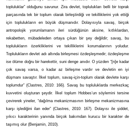
topluluklar” olduğunu savunur. Zira devlet, toplulukları belli bir toprak
parçasında tek bir toplum olarak birleştirdiği ve tekilliklerini yok ettiği
için toplulukların en büyük düşmanıdır. Dolayısıyla savaş, birçok
antropolojik yorumlamanın ileri sürdüğünün aksine, kıtlıklardan,
rekabetten, mübadeleden ortaya çıkan bir şey değildir; savaş, bu
toplulukların özerkliklerini ve tekilliklerini korumalarının yoludur.
Toplulukların devlet adı altında birleşmesi özdeşleşmedir; özdeşleşme
ise ölüme doğru bir harekettir, suni denge anıdır. O yüzden “[n]e kadar
çok savaş varsa, o kadar az birleşme vardır ve devletin en iyi
düşmanı savaştır. İlkel toplum, savaş-için-toplum olarak devlete karşı
toplumdur” (Clastres, 2010: 166). Savaş bu topluluklarda merkezkaç
kuvvetini oluşturan şeydir. İlkel toplum Hobbes’un söylemini tersine
çevirerek yineler, “dağılma mekanizmasının birleşme mekanizmasına
karşı işlediğini ilan eder” (Clastres, 2010: 167). Dolayısı ile şiddet,
yıkıcı karakterinin yanında birçok bakımdan kurucu bir karakter de
taşımış olur (Benjamin, 2010).