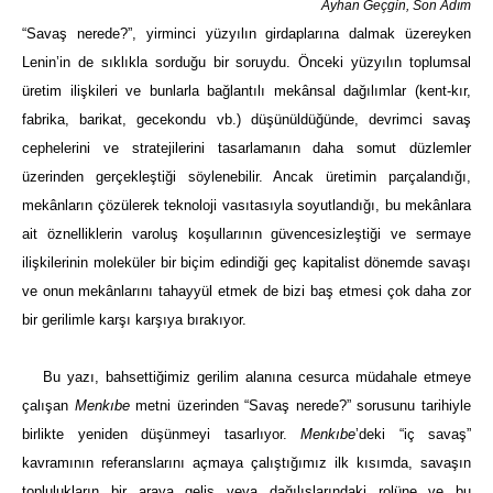
Ayhan Geçgin, Son Adım
“Savaş nerede?”, yirminci yüzyılın girdaplarına dalmak üzereyken
Lenin’in de sıklıkla sorduğu bir soruydu. Önceki yüzyılın toplumsal
üretim ilişkileri ve bunlarla bağlantılı mekânsal dağılımlar (kent-kır,
fabrika, barikat, gecekondu vb.) düşünüldüğünde, devrimci savaş
cephelerini ve stratejilerini tasarlamanın daha somut düzlemler
üzerinden gerçekleştiği söylenebilir. Ancak üretimin parçalandığı,
mekânların çözülerek teknoloji vasıtasıyla soyutlandığı, bu mekânlara
ait öznelliklerin varoluş koşullarının güvencesizleştiği ve sermaye
ilişkilerinin moleküler bir biçim edindiği geç kapitalist dönemde savaşı
ve onun mekânlarını tahayyül etmek de bizi baş etmesi çok daha zor
bir gerilimle karşı karşıya bırakıyor.
Bu
yazı, bahsettiğimiz gerilim alanına cesurca müdahale etmeye
çalışan
Menkıbe
metni üzerinden “Savaş nerede?” sorusunu tarihiyle
birlikte yeniden düşünmeyi tasarlıyor.
Menkıbe
’deki “iç savaş”
kavramının referanslarını açmaya çalıştığımız ilk kısımda, savaşın
toplulukların bir araya geliş veya dağılışlarındaki rolüne ve bu