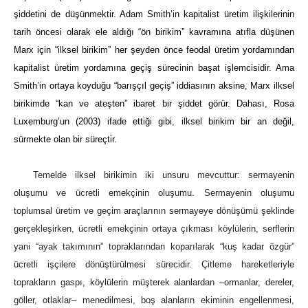
şiddetini de düşünmektir. Adam Smith’in kapitalist üretim ilişkilerinin
tarih öncesi olarak ele aldığı “ön birikim” kavramına atıfla düşünen
Marx için “ilksel birikim” her şeyden önce feodal üretim yordamından
kapitalist üretim yordamına geçiş sürecinin başat işlemcisidir. Ama
Smith’in ortaya koyduğu “barışçıl geçiş” iddiasının aksine, Marx ilksel
birikimde “kan ve ateşten” ibaret bir şiddet görür. Dahası, Rosa
Luxemburg’un (2003) ifade ettiği gibi, ilksel birikim bir an değil,
sürmekte olan bir süreçtir.
Temelde ilksel birikimin iki unsuru mevcuttur: sermayenin
oluşumu ve ücretli emekçinin oluşumu. Sermayenin oluşumu
toplumsal üretim ve geçim araçlarının sermayeye dönüşümü şeklinde
gerçekleşirken, ücretli emekçinin ortaya çıkması köylülerin, serflerin
yani “ayak takımının” topraklarından koparılarak “kuş kadar özgür”
ücretli işçilere dönüştürülmesi sürecidir. Çitleme hareketleriyle
toprakların gaspı, köylülerin müşterek alanlardan –ormanlar, dereler,
göller, otlaklar– menedilmesi, boş alanların ekiminin engellenmesi,