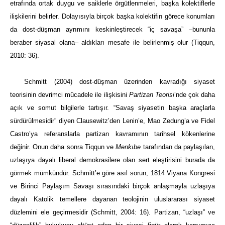
etrafında ortak duygu ve saiklerle örgütlenmeleri, başka kolektiflerle
ilişkilerini belirler. Dolayısıyla birçok başka kolektifin görece konumları
da dost-düşman ayrımını keskinleştirecek “iç savaşa” –bununla
beraber siyasal olana– aldıkları mesafe ile belirlenmiş olur (Tiqqun,
2010: 36).
Schmitt (2004) dost-düşman üzerinden kavradığı siyaset
teorisinin devrimci mücadele ile ilişkisini
Partizan Teorisi
’nde çok daha
açık ve somut bilgilerle tartışır. “Savaş siyasetin başka araçlarla
sürdürülmesidir” diyen Clausewitz’den Lenin’e, Mao Zedung’a ve Fidel
Castro’ya referanslarla partizan kavramının tarihsel kökenlerine
değinir. Onun daha sonra Tiqqun ve
Menkıbe
tarafından da paylaşılan,
uzlaşıya dayalı liberal demokrasilere olan sert eleştirisini burada da
görmek mümkündür. Schmitt’e göre asıl sorun, 1814 Viyana Kongresi
ve Birinci Paylaşım Savaşı sırasındaki birçok anlaşmayla uzlaşıya
dayalı Katolik temellere dayanan teolojinin uluslararası siyaset
düzlemini ele geçirmesidir (Schmitt, 2004: 16). Partizan, “uzlaşı” ve