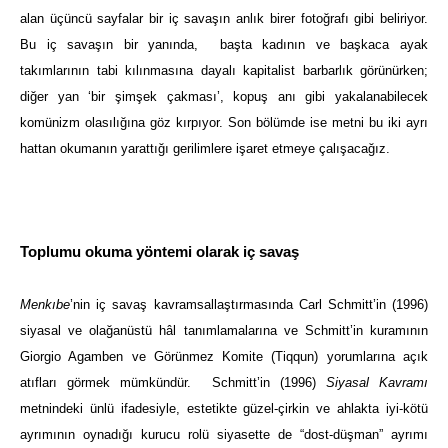
alan üçüncü sayfalar bir iç savaşın anlık birer fotoğrafı gibi beliriyor.
Bu iç savaşın bir yanında, başta kadının ve başkaca ayak
takımlarının tabi kılınmasına dayalı kapitalist barbarlık görünürken;
diğer yan ‘bir şimşek çakması’, kopuş anı gibi yakalanabilecek
komünizm olasılığına göz kırpıyor. Son bölümde ise metni bu iki ayrı
hattan okumanın yarattığı gerilimlere işaret etmeye çalışacağız.
Toplumu okuma yöntemi olarak iç savaş
Menkıbe
’nin iç savaş kavramsallaştırmasında Carl Schmitt’in (1996)
siyasal ve olağanüstü hâl tanımlamalarına ve Schmitt’in kuramının
Giorgio Agamben ve Görünmez Komite (Tiqqun) yorumlarına açık
atıfları görmek mümkündür. Schmitt’in (1996)
Siyasal Kavramı
metnindeki ünlü ifadesiyle, estetikte güzel-çirkin ve ahlakta iyi-kötü
ayrımının oynadığı kurucu rolü siyasette de “dost-düşman” ayrımı