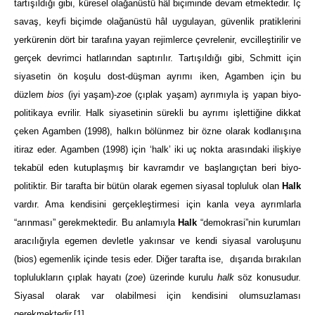
tartışıldığı gibi, küresel olağanüstü hâl biçiminde devam etmektedir. İç
savaş, keyfi biçimde olağanüstü hâl uygulayan, güvenlik pratiklerini
yerkürenin dört bir tarafına yayan rejimlerce çevrelenir, evcilleştirilir ve
gerçek devrimci hatlarından saptırılır. Tartışıldığı gibi, Schmitt için
siyasetin ön koşulu dost-düşman ayrımı iken, Agamben için bu
düzlem
bios
(iyi yaşam)-
zoe
(çıplak yaşam) ayrımıyla iş yapan biyo-
politikaya evrilir. Halk siyasetinin sürekli bu ayrımı işlettiğine dikkat
çeken Agamben (1998), halkın bölünmez bir özne olarak kodlanışına
itiraz eder. Agamben (1998) için ‘halk’ iki uç nokta arasındaki ilişkiye
tekabül eden kutuplaşmış bir kavramdır ve başlangıçtan beri biyo-
politiktir. Bir tarafta bir bütün olarak egemen siyasal topluluk olan
Halk
vardır. Ama kendisini gerçekleştirmesi için kanla veya ayrımlarla
“arınması” gerekmektedir. Bu anlamıyla
Halk
“demokrasi”nin kurumları
aracılığıyla egemen devletle yakınsar ve kendi siyasal varoluşunu
(bios) egemenlik içinde tesis eder. Diğer tarafta ise, dışarıda bırakılan
toplulukların çıplak hayatı (
zoe
) üzerinde kurulu
halk
söz konusudur.
Siyasal olarak var olabilmesi için kendisini olumsuzlaması
gerekmektedir.
[1]