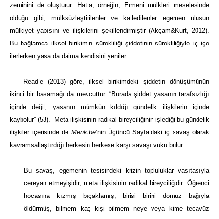
zeminini de oluşturur. Hatta, örneğin, Ermeni mülkleri meselesinde
olduğu gibi, mülksüzleştirilenler ve katledilenler egemen ulusun
mülkiyet yapısını ve ilişkilerini şekillendirmiştir (Akçam&Kurt, 2012).
Bu bağlamda ilksel birikimin sürekliliği şiddetinin sürekliliğiyle iç içe
ilerlerken yasa da daima kendisini yeniler.
Read’e (2013) göre, ilksel birikimdeki şiddetin dönüşümünün
ikinci bir basamağı da mevcuttur: “Burada şiddet yasanın tarafsızlığı
içinde değil, yasanın mümkün kıldığı gündelik ilişkilerin içinde
kaybolur” (53). Meta ilişkisinin radikal bireyciliğinin işlediği bu gündelik
ilişkiler içerisinde de
Menkıbe
’nin Üçüncü Sayfa’daki iç savaş olarak
kavramsallaştırdığı herkesin herkese karşı savaşı vuku bulur:
Bu savaş, egemenin tesisindeki krizin topluluklar vasıtasıyla
cereyan etmeyişidir, meta ilişkisinin radikal bireyciliğidir: Öğrenci
hocasına kızmış bı­çaklamış, birisi birini domuz bağıyla
öldürmüş, bilmem kaç kişi bilmem neye veya kime tecavüz