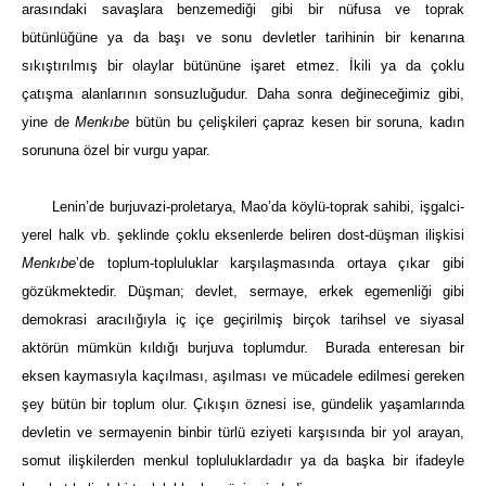
arasındaki savaşlara benzemediği gibi bir nüfusa ve toprak
bütünlüğüne ya da başı ve sonu devletler tarihinin bir kenarına
sıkıştırılmış bir olaylar bütününe işaret etmez. İkili ya da çoklu
çatışma alanlarının sonsuzluğudur. Daha sonra değineceğimiz gibi,
yine de
Menkıbe
bütün bu çelişkileri çapraz kesen bir soruna, kadın
sorununa özel bir vurgu yapar.
Lenin’de burjuvazi-proletarya, Mao’da köylü-toprak sahibi, işgalci-
yerel halk vb. şeklinde çoklu eksenlerde beliren dost-düşman ilişkisi
Menkıbe
’de toplum-topluluklar karşılaşmasında ortaya çıkar gibi
gözükmektedir. Düşman; devlet, sermaye, erkek egemenliği gibi
demokrasi aracılığıyla iç içe geçirilmiş birçok tarihsel ve siyasal
aktörün mümkün kıldığı burjuva toplumdur. Burada enteresan bir
eksen kaymasıyla kaçılması, aşılması ve mücadele edilmesi gereken
şey bütün bir toplum olur. Çıkışın öznesi ise, gündelik yaşamlarında
devletin ve sermayenin binbir türlü eziyeti karşısında bir yol arayan,
somut ilişkilerden menkul topluluklardadır ya da başka bir ifadeyle