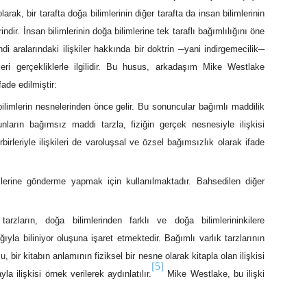
arak, bir tarafta doğa bilimlerinin diğer tarafta da insan bilimlerinin
ndir. İnsan bilimlerinin doğa bilimlerine tek taraflı bağımlılığını öne
di aralarındaki ilişkiler hakkında bir doktrin ─yani indirgemecilik─
leri gerçekliklerle ilgilidir. Bu husus, arkadaşım Mike Westlake
ade edilmiştir:
bilimlerin nesnelerinden önce gelir. Bu sonuncular bağımlı maddilik
unların bağımsız maddi tarzla, fiziğin gerçek nesnesiyle ilişkisi
birleriyle ilişkileri de varoluşsal ve özsel bağımsızlık olarak ifade
imlerine gönderme yapmak için kullanılmaktadır. Bahsedilen diğer
arzların, doğa bilimlerinden farklı ve doğa bilimlerininkilere
ıyla biliniyor oluşuna işaret etmektedir. Bağımlı varlık tarzlarının
, bir kitabın anlamının fiziksel bir nesne olarak kitapla olan ilişkisi
[5]
a ilişkisi örnek verilerek aydınlatılır.
Mike Westlake, bu ilişki