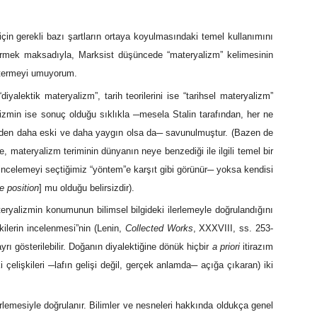
için gerekli bazı şartların ortaya koyulmasındaki temel kullanımını
ermek maksadıyla, Marksist düşüncede “materyalizm” kelimesinin
göstermeyi umuyorum.
“diyalektik materyalizm”, tarih teorilerini ise “tarihsel materyalizm”
alizmin ise sonuç olduğu sıklıkla ─mesela Stalin tarafından, her ne
m’den daha eski ve daha yaygın olsa da─ savunulmuştur. (Bazen de
materyalizm teriminin dünyanın neye benzediği ile ilgili temel bir
a incelemeyi seçtiğimiz “yöntem”e karşıt gibi görünür─ yoksa kendisi
e position
] mu olduğu belirsizdir).
ryalizmin konumunun bilimsel bilgideki ilerlemeyle doğrulandığını
kilerin incelenmesi”nin (Lenin,
Collected Works
, XXXVIII, ss. 253-
ayrı gösterilebilir. Doğanın diyalektiğine dönük hiçbir
a priori
itirazım
i çelişkileri ─lafın gelişi değil, gerçek anlamda─ açığa çıkaran) iki
rlemesiyle doğrulanır. Bilimler ve nesneleri hakkında oldukça genel