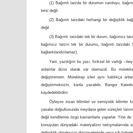
(1) Bağımlı tarzda bir durumun varoluşu, bağıms
tersi değil.
(2) Bağımlı tarzdaki herhangi bir değişiklik bağı
değil.
(3) Bağımlı tarzdaki tek bir durum, bağımsız tar
bağımsız tarzın tek bir durumu, bağımlı tarzdaki
bağlantılandırılamaz).
Yani, yazdığım bu yazı, fiziksel bir varlığı ─be
anlamlar dizisi olarak var olamazdı. Bu mürekkep
değiştiremem. Mürekkep izleri aynı kaldıkça anla
değiştirmeksizin, kanla yazabilir, Bangor Kated
kaydedebilirdim.
Öyleyse insan bilimleri ve semiyotik bilimler ke
yasalar doğrultusunda meydana gelen süreçleri tanımla
değil kendilerine özgü kavramlarla yaparlar. Yine de 
konuşulan dünyadaki materyalizm tartışmalarında en 
değişiklik olmaksızın düşüncelerinde veya ruh halinde