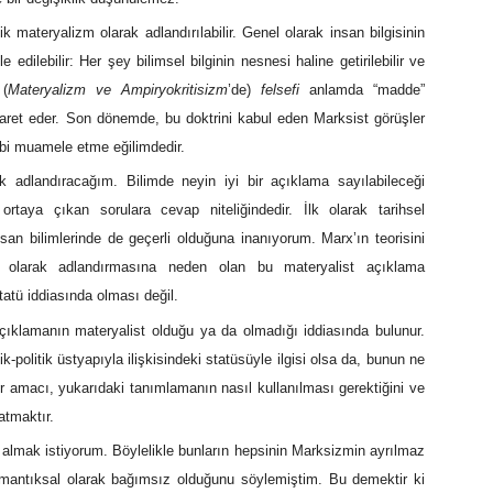
k materyalizm olarak adlandırılabilir. Genel olarak insan bilgisinin
e edilebilir: Her şey bilimsel bilginin nesnesi haline getirilebilir ve
 (
Materyalizm ve Ampiryokritisizm
’de)
felsefi
anlamda “madde”
aret eder. Son dönemde, bu doktrini kabul eden Marksist görüşler
bi muamele etme eğilimdedir.
ak adlandıracağım. Bilimde neyin iyi bir açıklama sayılabileceği
 ortaya çıkan sorulara cevap niteliğindedir. İlk olarak tarihsel
n bilimlerinde de geçerli olduğuna inanıyorum. Marx’ın teorisini
zm) olarak adlandırmasına neden olan bu materyalist açıklama
statü iddiasında olması değil.
 açıklamanın materyalist olduğu ya da olmadığı iddiasında bulunur.
-politik üstyapıyla ilişkisindeki statüsüyle ilgisi olsa da, bunun ne
r amacı, yukarıdaki tanımlamanın nasıl kullanılması gerektiğini ve
atmaktır.
le almak istiyorum. Böylelikle bunların hepsinin Marksizmin ayrılmaz
mantıksal olarak bağımsız olduğunu söylemiştim. Bu demektir ki