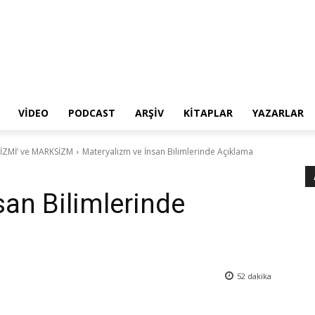
VIDEO
PODCAST
ARŞIV
KITAPLAR
YAZARLAR
LİZMİ’ ve MARKSİZM
Materyalizm ve İnsan Bilimlerinde Açıklama
san Bilimlerinde
52
dakika