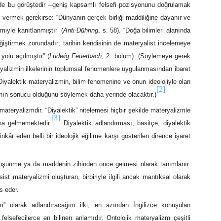
e bu görüştedir ─geniş kapsamlı felsefi pozisyonunu doğrulamak
 vermek gerekirse: “Dünyanın gerçek birliği maddiliğine dayanır ve
miyle kanıtlanmıştır” (
Anti-Dühring
, s. 58). “Doğa bilimleri alanında
eğiştirmek zorundadır; tarihin kendisinin de materyalist incelemeye
yolu açılmıştır” (
Ludwig Feuerbach
, 2. bölüm). (Söylemeye gerek
eryalizmin ilkelerinin toplumsal fenomenlere uygulanmasından ibaret
yalektik materyalizmin, bilim fenomenine ve onun ideolojiyle olan
[2]
asının sonucu olduğunu söylemek daha yerinde olacaktır.)
teryalizmdir. “Diyalektik” nitelemesi hiçbir şekilde materyalizmle
[3]
ına gelmemektedir.
Diyalektik adlandırması, basitçe, diyalektik
 inkâr eden belli bir ideolojik eğilime karşı gösterilen dirence işaret
 düşünme ya da maddenin zihinden önce gelmesi olarak tanımlanır.
st materyalizmi oluşturan, birbiriyle ilgili ancak mantıksal olarak
s eder.
m” olarak adlandıracağım ilki, en azından İngilizce konuşulan
elsefecilerce en bilinen anlamıdır. Ontolojik materyalizm çeşitli