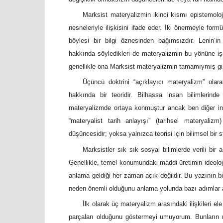
Marksist materyalizmin ikinci kısmı epistemoloji
nesneleriyle ilişkisini ifade eder. İki önermeyle formül
böylesi bir bilgi öznesinden bağımsızdır. Lenin’in
hakkında söyledikleri de materyalizmin bu yönüne iş
genellikle ona Marksist materyalizmin tamamıymış gi
Üçüncü doktrini “açıklayıcı materyalizm” olar
hakkında bir teoridir. Bilhassa insan bilimlerinde
materyalizmde ortaya konmuştur ancak ben diğer insa
“materyalist tarih anlayışı” (tarihsel materyali
düşüncesidir; yoksa yalnızca teorisi için bilimsel bir 
Marksistler sık sık sosyal bilimlerde verili bir
Genellikle, temel konumundaki maddi üretimin ideolojik
anlama geldiği her zaman açık değildir. Bu yazının bi
neden önemli olduğunu anlama yolunda bazı adımlar 
İlk olarak üç materyalizm arasındaki ilişkileri e
parçaları olduğunu göstermeyi umuyorum. Bunların 