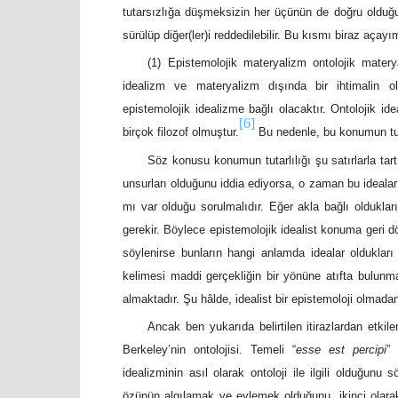
tutarsızlığa düşmeksizin her üçünün de doğru olduğu il
sürülüp diğer(ler)i reddedilebilir. Bu kısmı biraz açayı
(1) Epistemolojik materyalizm ontolojik mater
idealizm ve materyalizm dışında bir ihtimalin ol
epistemolojik idealizme bağlı olacaktır. Ontolojik i
[6]
birçok filozof olmuştur.
Bu nedenle, bu konumun tuta
Söz konusu konumun tutarlılığı şu satırlarla tart
unsurları olduğunu iddia ediyorsa, o zaman bu idealar
mı var olduğu sorulmalıdır. Eğer akla bağlı oldukları
gerekir. Böylece epistemolojik idealist konuma geri d
söylenirse bunların hangi anlamda idealar oldukları
kelimesi maddi gerçekliğin bir yönüne atıfta bulunma
almaktadır. Şu hâlde, idealist bir epistemoloji olmadan 
Ancak ben yukarıda belirtilen itirazlardan etkil
Berkeley’nin ontolojisi. Temeli “
esse est percipi
” 
idealizminin asıl olarak ontoloji ile ilgili olduğunu s
özünün algılamak ve eylemek olduğunu, ikinci olarak 