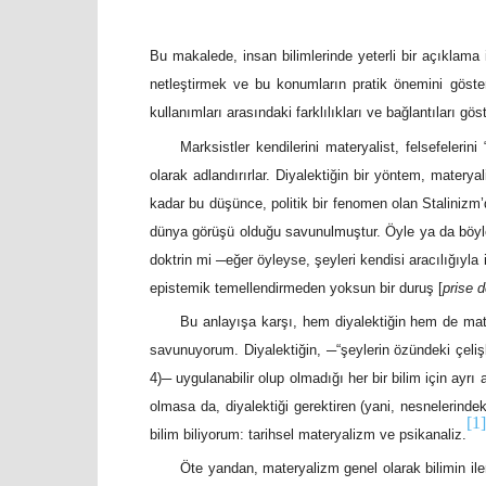
Bu makalede, insan bilimlerinde yeterli bir açıklama 
netleştirmek ve bu konumların pratik önemini göst
kullanımları arasındaki farklılıkları ve bağlantıları 
Marksistler kendilerini materyalist, felsefelerini 
olarak adlandırırlar. Diyalektiğin bir yöntem, matery
kadar bu düşünce, politik bir fenomen olan Staliniz
dünya görüşü olduğu savunulmuştur. Öyle ya da böyle, 
doktrin mi ─eğer öyleyse, şeyleri kendisi aracılığıyl
epistemik temellendirmeden yoksun bir duruş [
prise d
Bu anlayışa karşı, hem diyalektiğin hem de mate
savunuyorum. Diyalektiğin, ─“şeylerin özündeki çeliş
4)─ uygulanabilir olup olmadığı her bir bilim için ayrı 
olmasa da, diyalektiği gerektiren (yani, nesnelerindek
[1]
bilim biliyorum: tarihsel materyalizm ve psikanaliz.
Öte yandan, materyalizm genel olarak bilimin ile