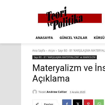
ANASAYFA
GÜNCEL YAZILAR
KÜRSÜ
Ana Sayfa
Arşiv
Sayı 80 - 81 ‘KARŞILAŞMA MATERYA
Sayı 80 - 81 ‘KARŞILAŞMA MATERYALİZMİ’ ve MARKSİZM
Materyalizm ve İn
Açıklama
Yazan
Andrew Collier
3 Aralık 2020
Paylaş