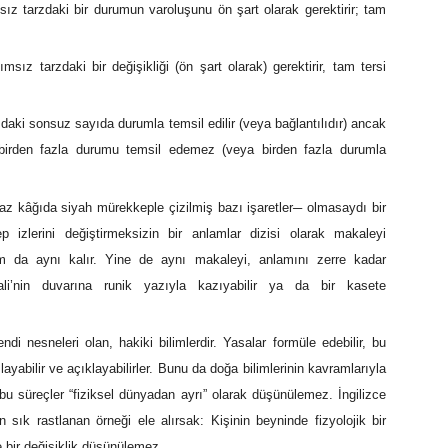
ız tarzdaki bir durumun varoluşunu ön şart olarak gerektirir; tam
msız tarzdaki bir değişikliği (ön şart olarak) gerektirir, tam tersi
zdaki sonsuz sayıda durumla temsil edilir (veya bağlantılıdır) ancak
 birden fazla durumu temsil edemez (veya birden fazla durumla
yaz kâğıda siyah mürekkeple çizilmiş bazı işaretler─ olmasaydı bir
 izlerini değiştirmeksizin bir anlamlar dizisi olarak makaleyi
m da aynı kalır. Yine de aynı makaleyi, anlamını zerre kadar
rali’nin duvarına runik yazıyla kazıyabilir ya da bir kasete
ndi nesneleri olan, hakiki bilimlerdir. Yasalar formüle edebilir, bu
yabilir ve açıklayabilirler. Bunu da doğa bilimlerinin kavramlarıyla
bu süreçler “fiziksel dünyadan ayrı” olarak düşünülemez. İngilizce
sık rastlanan örneği ele alırsak: Kişinin beyninde fizyolojik bir
 bir değişiklik düşünülemez.