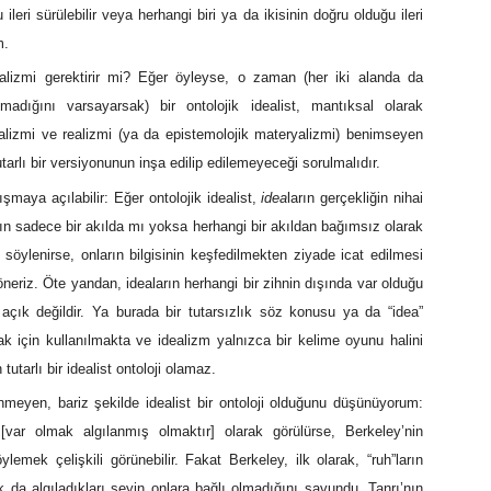
eri sürülebilir veya herhangi biri ya da ikisinin doğru olduğu ileri
m.
yalizmi gerektirir mi? Eğer öyleyse, o zaman (her iki alanda da
madığını varsayarsak) bir ontolojik idealist, mantıksal olarak
dealizmi ve realizmi (ya da epistemolojik materyalizmi) benimseyen
rlı bir versiyonunun inşa edilip edilemeyeceği sorulmalıdır.
ışmaya açılabilir: Eğer ontolojik idealist,
idea
ların gerçekliğin nihai
ın sadece bir akılda mı yoksa herhangi bir akıldan bağımsız olarak
 söylenirse, onların bilgisinin keşfedilmekten ziyade icat edilmesi
öneriz. Öte yandan, ideaların herhangi bir zihnin dışında var olduğu
 açık değildir. Ya burada bir tutarsızlık söz konusu ya da “idea”
k için kullanılmakta ve idealizm yalnızca bir kelime oyunu halini
tutarlı bir idealist ontoloji olamaz.
enmeyen, bariz şekilde idealist bir ontoloji olduğunu düşünüyorum:
[var olmak algılanmış olmaktır] olarak görülürse, Berkeley’nin
öylemek çelişkili görünebilir. Fakat Berkeley, ilk olarak, “ruh”ların
da algıladıkları şeyin onlara bağlı olmadığını savundu. Tanrı’nın