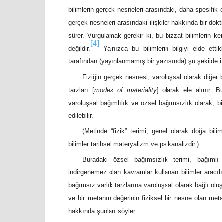
bilimlerin gerçek nesneleri arasındaki, daha spesifik ol
gerçek nesneleri arasındaki ilişkiler hakkında bir doktri
sürer. Vurgulamak gerekir ki, bu bizzat bilimlerin ken
[4]
değildir.
Yalnızca bu bilimlerin bilgiyi elde ettik
tarafından (yayınlanmamış bir yazısında) şu şekilde if
Fiziğin gerçek nesnesi, varoluşsal olarak diğer 
tarzları [
modes of materiality
] olarak ele alınır. B
varoluşsal bağımlılık ve özsel bağımsızlık olarak; bir
edilebilir.
(Metinde “fizik” terimi, genel olarak doğa bil
bilimler tarihsel materyalizm ve psikanalizdir.)
Buradaki özsel bağımsızlık terimi, bağımlı t
indirgenemez olan kavramlar kullanan bilimler aracılığ
bağımsız varlık tarzlarına varoluşsal olarak bağlı oluşu
ve bir metanın değerinin fiziksel bir nesne olan metayl
hakkında şunları söyler: