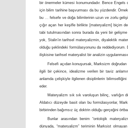
bir önermeler kümesi konumundadır. Bence Engels d
için bilim tarihine başvurması da bu yüzdendir. Örnek
bu … felsefe ve doğa bilimlerinin uzun ve zorlu gelişi
çığır açan her keşifle birlikte [materyalizm] biçim d
tabi tutulmasından sonra burada da yeni bir gelişme 
yok, Stalin’in tarihsel materyalizmin, diyalektik mat
olduğu şeklindeki formülasyonunu da reddediyorum. Di
ilişkisine tarihsel materyalist bir analizin uygulanm
Felsefi açıdan konuşursak, Marksizm doğrudan ma
ilgili bir çekince, idealizme verilen bir taviz anlam
anlamda çelişkiyle ilgilenen disiplinlerin bilimselliğini
eder.
Materyalizm sık sık varoluşun bilinç, varlığın
Aldatıcı düzeyde basit olan bu formülasyonlar, Marksi
birbirinden bağımsız üç doktrin olduğu gerçeğini örtba
Bunlar arasından benim “ontolojik materyaliz
dünyada, “materyalizm” teriminin Marksist olmayan f