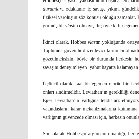
Hobbesçu siyaset yaklaşımının başlıca temaları
durumlar
a odaklanır: iç savaş, yıkım, gündeli
fiziksel varoluşun söz konusu olduğu zamanlar. H
görmüş bir
vlast
ın olmayışıdır; öyle ki bir egemen
İkinci olarak, Hobbes
vlast
ın yokluğunda ortaya 
Toplumda güvenilir düzenleyici kurumlar olmadı
gözetilmeksizin, böyle bir durumda herkesin her
savaşını deneyimleyen -yahut hayatta kalamayan-
Üçüncü olarak, faal bir egemen otorite bir Le
onları sindirmelidir. Leviathan’ın gerekliliği dene
Eğer Leviathan’ın varlığına tehdit arz etmiyors
vatandaşların karar mekanizmalarına katılımına
varlığının güvencede olması için, herkesin onunla
Son olarak Hobbesçu argümanın mantığı, herkesi