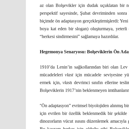
az olan Bolşevikler için dudak uçuklatan bir n
perspektif sayesinde, Şubat devriminden sonra 
biçimde ön adaptasyon gerçekleştirmişlerdi: Yeni 
boya kat eden bir slogan) oluşturmaya, yeterli
“herkesi sindirmesini” sağlamaya hazırdılar.
Hegemonya Senaryosu: Bolşeviklerin Ön Ad
1910’da Lenin’in sağkollarından biri olan Le
mücadeleleri
vlast
için mücadele seviyesine yü
ermek için,
vlast
ı devrimci sınıfın ellerine tesl
Bolşeviklerin 1917’nin beklenmeyen imtihanları
“
Ön adaptasyon” evrimsel biyolojiden alınmış bir 
için evrilen bir özellik beklenmedik bir şekilde 
dinozorların vücut ısısını düzenlemek amacıyla g
Bu kavram herkes için olduğu gibi Bolşevikl