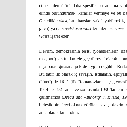
etmesinden ötürü daha spesifik bir anlama sahi
elinde bulundurmak, kararlar vermeye ve bu ka
Genellikle
vlast
, bu nüansları yakalayabilmek içi
gücü) ya da
sovetskasia vlast
terimleri ise sovye
vlast
a işaret eder.
Devrim, demokrasinin tesisi (yönetilenlerin rız
misyonu) tarafından ele geçirilmesi” olarak tan
inşa paradigmasına pek de uygun değildir. Ruslar
Bu tabir ilk olarak iç savaşın, istilaların, eşkı
ölümü) ile 1612 (ilk Romanovların taç giymesi)
1914 ile 1921 arası ve sonrasında 1990’lar için bu
çalışmamda (
Bread and Authority in Russia, 1
birleşik bir süreci olarak görülen, savaş, devrim
araç olarak kullandım.