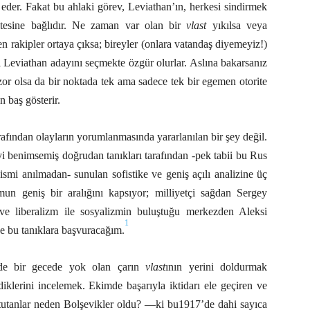
der. Fakat bu ahlaki görev, Leviathan’ın, herkesi sindirmek
itesine bağlıdır. Ne zaman var olan bir
vlast
yıkılsa veya
 rakipler ortaya çıksa; bireyler (onlara vatandaş diyemeyiz!)
i Leviathan adayını seçmekte özgür olurlar. Aslına bakarsanız
or olsa da bir noktada tek ama sadece tek bir egemen otorite
n baş gösterir.
ından olayların yorumlanmasında yararlanılan bir şey değil.
 benimsemiş doğrudan tanıkları tarafından -pek tabii bu Rus
smi anılmadan- sunulan sofistike ve geniş açılı analizine üç
un geniş bir aralığını kapsıyor; milliyetçi sağdan Sergey
e liberalizm ile sosyalizmin buluştuğu merkezden Aleksi
1
e bu tanıklara başvuracağım.
’de bir gecede yok olan çarın
vlast
ının yerini doldurmak
iklerini incelemek. Ekimde başarıyla iktidarı ele geçiren ve
e tutanlar neden Bolşevikler oldu? —ki bu1917’de dahi sayıca