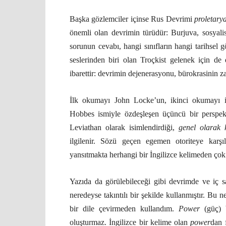
Başka gözlemciler içinse Rus Devrimi
proletary
önemli olan devrimin türüdür: Burjuva, sosyali
sorunun cevabı, hangi sınıfların hangi tarihsel g
seslerinden biri olan Troçkist gelenek için de
ibarettir: devrimin dejenerasyonu, bürokrasinin zaf
İlk okumayı John Locke’un, ikinci okumayı is
Hobbes ismiyle özdeşleşen üçüncü bir perspe
Leviathan olarak isimlendirdiği,
genel olarak 
ilgilenir. Sözü geçen egemen otoriteye kar
yansıtmakta herhangi bir İngilizce kelimeden çok 
Yazıda da görülebileceği gibi devrimde ve iç s
neredeyse takıntılı bir şekilde kullanmıştır. Bu 
bir dile çevirmeden kullandım.
Power
(güç) b
oluşturmaz. İngilizce bir kelime olan
power
dan 