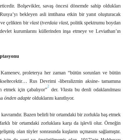
eticedir. Bolşevikler, savaş öncesi dönemde sahip oldukları
Rusya’yı bekleyen asli imtihana etkin bir yanıt oluşturacak
ve çelikten bir
vlast
(
tverdaia vlast
, politik spektrumu boydan
 devlet kurumlarını küllerinden inşa etmeye ve Leviathan’ın
aptasyonu
v Kamenev, proleterya her zaman “bütün sorunları ve bütün
kseltecektir… Rus Devrimi -liberalizmin aksine- tamamına
2
im etmek için çabalıyor”
der.
Vlast
a bu denli odaklanılması
na
önden adapte
olduklarını kanıtlıyor.
kavramdır. Bazen belirli bir ortamdaki bir zorlukla baş etmek
farklı bir ortamdaki zorluklara karşı da işlevli olur. Örneğin
elişmiş olan tüyler sonrasında kuşların uçmasını sağlamıştır.
er için de yeni ve öngörülmemiş olan, 1917’nin Hobbesçu