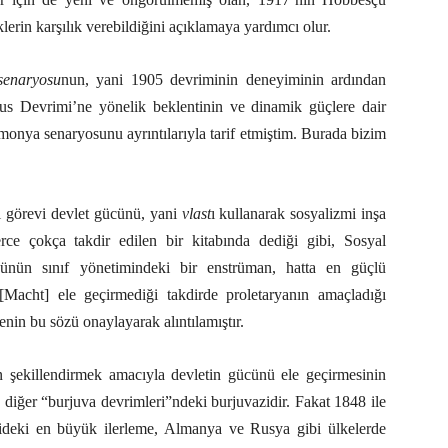
lerin karşılık verebildiğini açıklamaya yardımcı olur.
enaryosu
nun, yani 1905 devriminin deneyiminin ardından
 Rus Devrimi’ne yönelik beklentinin ve dinamik güçlere dair
emonya senaryosunu ayrıntılarıyla tarif etmiştim. Burada bizim
el görevi devlet gücünü, yani
vlast
ı kullanarak sosyalizmi inşa
rce çokça takdir edilen bir kitabında dediği gibi, Sosyal
ünün sınıf yönetimindeki bir enstrüman, hatta en güçlü
[Macht] ele geçirmediği takdirde proletaryanın amaçladığı
nin bu sözü onaylayarak alıntılamıştır.
n şekillendirmek amacıyla devletin gücünü ele geçirmesinin
e diğer “burjuva devrimleri”ndeki burjuvazidir. Fakat 1848 ile
orideki en büyük ilerleme, Almanya ve Rusya gibi ülkelerde