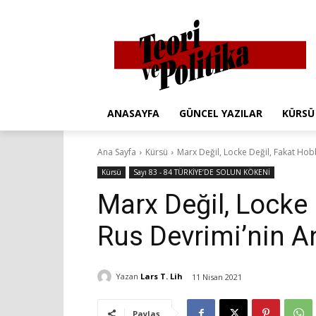
ANASAYFA
GÜNCEL YAZILAR
KÜRSÜ
Ana Sayfa
Kürsü
Marx Değil, Locke Değil, Fakat Hob
Kürsü
Sayı 83 - 84 TÜRKİYE’DE SOLUN KÖKENİ
Marx Değil, Locke 
Rus Devrimi’nin A
Yazan
Lars T. Lih
11 Nisan 2021
Paylaş