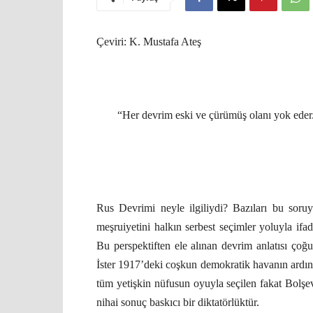
Çeviri: K. Mustafa Ateş
“Her devrim eski ve çürümüş olanı yok eder. 
Rus Devrimi neyle ilgiliydi? Bazıları bu sor
meşruiyetini halkın serbest seçimler yoluyla ifa
Bu perspektiften ele alınan devrim anlatısı çoğu
İster 1917’deki coşkun demokratik havanın ardınd
tüm yetişkin nüfusun oyuyla seçilen fakat Bolşev
nihai sonuç baskıcı bir diktatörlüktür.