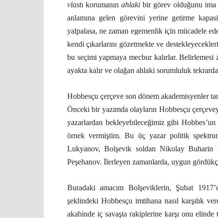
vlast
ı korumanın
ahlaki
bir görev olduğunu ima e
anlamına gelen görevini yerine getirme kapas
yalpalasa, ne zaman egemenlik için mücadele eden
kendi çıkarlarını gözetmekte ve destekleyecekler
bu seçimi yapmaya mecbur kalırlar. Belirlemesi z
ayakta kalır ve olağan ahlaki sorumluluk tekrarda
Hobbesçu çerçeve son dönem akademisyenler taraf
Önceki bir yazımda olayların Hobbesçu çerçeveyi
yazarlardan bekleyebileceğimiz gibi Hobbes’un i
örnek vermiştim. Bu üç yazar politik spektrum
Lukyanov, Bolşevik soldan Nikolay Buharin v
Peşehanov. İlerleyen zamanlarda, uygun gördükç
Buradaki amacım Bolşeviklerin, Şubat 1917
şeklindeki Hobbesçu imtihana nasıl karşılık verd
akabinde iç savaşta rakiplerine karşı onu elind