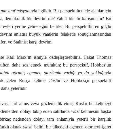
anın sınıf misyonu
yla ilgilidir. Bu perspektiften ele alanlar için
st, demokratik bir devrim mi? Yahut bir tür karışım mı? Bu
örevleri yerine getireceğini belirler. Bu perspektifin en güçlü
 devrim anlatısı büyük vaatlerin felaketle sonuçlanmasından
eri ve Stalinist karşı devrim.
e Karl Marx’ın ismiyle özdeşleştirebiliriz. Fakat Thomas
ktiften daha söz etmek mümkün; bu perspektif, Hobbes’un
kabul görmüş egemen otoritenin varlığı ya da yokluğu
yla
şılık gelen Rusça kelime
vlast
tır ve Hobbesçu perspektifi
daha yeterlidir.
avaşta rol almış veya gözlemcilik etmiş Ruslar bu kelimeyi
nedenlerden dolayı takip eden satırlarda
vlast
kelimesini başka
irkaç nedenden dolayı tam anlamıyla yeterli bir karşılık
farklı olarak
vlast
, belirli bir ülkedeki egemen otoriteyi işaret