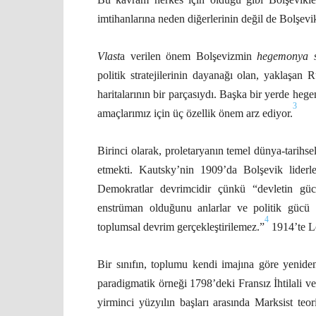
imtihanlarına neden diğerlerinin değil de Bolşevik
Vlast
a verilen önem Bolşevizmin
hegemonya s
politik stratejilerinin dayanağı olan, yaklaşan
haritalarının bir parçasıydı. Başka bir yerde heg
3
amaçlarımız için üç özellik önem arz ediyor.
Birinci olarak, proletaryanın temel dünya-tarihs
etmekti. Kautsky’nin 1909’da Bolşevik liderle
Demokratlar devrimcidir çünkü “devletin güc
enstrüman olduğunu anlarlar ve politik gücü 
4
toplumsal devrim gerçekleştirilemez.”
1914’te Le
Bir sınıfın, toplumu kendi imajına göre yenide
paradigmatik örneği 1798’deki Fransız İhtilali v
yirminci yüzyılın başları arasında Marksist te