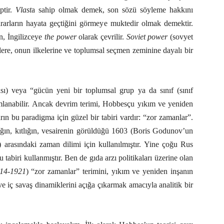
ptir.
Vlast
a sahip olmak demek, son sözü söyleme hakkını
rarların hayata geçtiğini görmeye muktedir olmak demektir.
n, İngilizceye
the power
olarak çevrilir.
Soviet power
(sovyet
tlere, onun ilkelerine ve toplumsal seçmen zeminine dayalı bir
ası) veya “gücün yeni bir toplumsal grup ya da sınıf (sınıf
ımlanabilir. Ancak devrim terimi, Hobbesçu yıkım ve yeniden
ın bu paradigma için güzel bir tabiri vardır: “zor zamanlar”.
yalığın, kıtlığın, vesairenin görüldüğü 1603 (Boris Godunov’un
 arasındaki zaman dilimi için kullanılmıştır. Yine çoğu Rus
 tabiri kullanmıştır. Ben de gıda arzı politikaları üzerine olan
914-1921
) “zor zamanlar” terimini, yıkım ve yeniden inşanın
 ve iç savaş dinamiklerini açığa çıkarmak amacıyla analitik bir