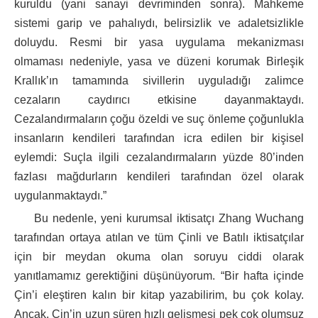
kuruldu (yani sanayi devriminden sonra). Mahkeme
sistemi garip ve pahalıydı, belirsizlik ve adaletsizlikle
doluydu. Resmi bir yasa uygulama mekanizması
olmaması nedeniyle, yasa ve düzeni korumak Birleşik
Krallık’ın tamamında sivillerin uyguladığı zalimce
cezaların caydırıcı etkisine dayanmaktaydı.
Cezalandırmaların çoğu özeldi ve suç önleme çoğunlukla
insanların kendileri tarafından icra edilen bir kişisel
eylemdi: Suçla ilgili cezalandırmaların yüzde 80’inden
fazlası mağdurların kendileri tarafından özel olarak
uygulanmaktaydı.”
Bu nedenle, yeni kurumsal iktisatçı Zhang Wuchang
tarafından ortaya atılan ve tüm Çinli ve Batılı iktisatçılar
için bir meydan okuma olan soruyu ciddi olarak
yanıtlamamız gerektiğini düşünüyorum. “Bir hafta içinde
Çin’i eleştiren kalın bir kitap yazabilirim, bu çok kolay.
Ancak, Çin’in uzun süren hızlı gelişmesi pek çok olumsuz