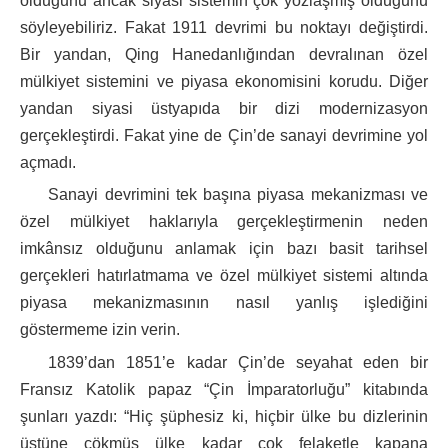
olduğunu ancak siyasi sistemin çok yozlaşmış olduğunu
söyleyebiliriz. Fakat 1911 devrimi bu noktayı değiştirdi.
Bir yandan, Qing Hanedanlığından devralınan özel
mülkiyet sistemini ve piyasa ekonomisini korudu. Diğer
yandan siyasi üstyapıda bir dizi modernizasyon
gerçekleştirdi. Fakat yine de Çin’de sanayi devrimine yol
açmadı.
Sanayi devrimini tek başına piyasa mekanizması ve
özel mülkiyet haklarıyla gerçekleştirmenin neden
imkânsız olduğunu anlamak için bazı basit tarihsel
gerçekleri hatırlatmama ve özel mülkiyet sistemi altında
piyasa mekanizmasının nasıl yanlış işlediğini
göstermeme izin verin.
1839’dan 1851’e kadar Çin’de seyahat eden bir
Fransız Katolik papaz “Çin İmparatorluğu” kitabında
şunları yazdı: “Hiç şüphesiz ki, hiçbir ülke bu dizlerinin
üstüne çökmüş ülke kadar çok felaketle kapana