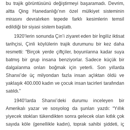
bu trajik görüntüsünü değiştirmeyi başaramadı. Devrim,
altta Qing Hanedanlığı’nın özel mülkiyet sisteminin
mirasını devralırken tepede farklı kesimlerin temsil
edildiği bir siyasi sistem başlattı.
1920’lerin sonunda Çin’i ziyaret eden bir İngiliz iktisat
tarihçisi, Çinli köylülerin trajik durumunu bir kez daha
resmetti: “Birçok yerde çiftçiler, boyunlarına kadar suya
batmış bir grup insana benziyorlar. Sadece küçük bir
dalgalanma onları boğmak için yeterli. Son yıllarda
Shanxi’de üç milyondan fazla insan açlıktan öldü ve
yaklaşık 400.000 kadın ve çocuk insan tacirleri tarafından
satıldı.”
1940’larda Shanxi’deki durumu inceleyen bir
Amerikalı yazar ve sosyolog da şunları yazdı: “Yıllık
yiyecek stokları tükendikten sonra gelecek olan kıtlık çok
sayıda köle (genellikle kadın), toprak sahibi şiddeti, iç