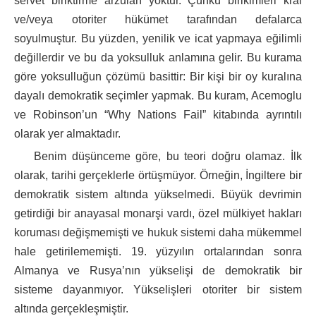
servet biriktirme arzuları yoktur. Çünkü birikimleri kral
ve/veya otoriter hükümet tarafından defalarca
soyulmuştur. Bu yüzden, yenilik ve icat yapmaya eğilimli
değillerdir ve bu da yoksulluk anlamına gelir. Bu kurama
göre yoksulluğun çözümü basittir: Bir kişi bir oy kuralına
dayalı demokratik seçimler yapmak. Bu kuram, Acemoglu
ve Robinson’un “Why Nations Fail” kitabında ayrıntılı
olarak yer almaktadır.
Benim düşünceme göre, bu teori doğru olamaz. İlk
olarak, tarihi gerçeklerle örtüşmüyor. Örneğin, İngiltere bir
demokratik sistem altında yükselmedi. Büyük devrimin
getirdiği bir anayasal monarşi vardı, özel mülkiyet hakları
koruması değişmemişti ve hukuk sistemi daha mükemmel
hale getirilememişti. 19. yüzyılın ortalarından sonra
Almanya ve Rusya’nın yükselişi de demokratik bir
sisteme dayanmıyor. Yükselişleri otoriter bir sistem
altında gerçekleşmiştir.