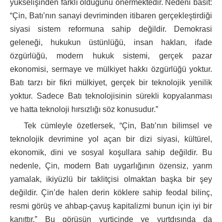
yükselişinden farklı olduğunu önermektedir. Nedeni basit:
“Çin, Batı’nın sanayi devriminden itibaren gerçekleştirdiği
siyasi sistem reformuna sahip değildir. Demokrasi
geleneği, hukukun üstünlüğü, insan hakları, ifade
özgürlüğü, modern hukuk sistemi, gerçek pazar
ekonomisi, sermaye ve mülkiyet hakkı özgürlüğü yoktur.
Batı tarzı bir fikri mülkiyet, gerçek bir teknolojik yenilik
yoktur. Sadece Batı teknolojisinin sürekli kopyalanması
ve hatta teknoloji hırsızlığı söz konusudur.”
Tek cümleyle özetlersek, “Çin, Batı’nın bilimsel ve
teknolojik devrimine yol açan bir dizi siyasi, kültürel,
ekonomik, dini ve sosyal koşullara sahip değildir. Bu
nedenle, Çin, modern Batı uygarlığının özensiz, yarım
yamalak, ikiyüzlü bir taklitçisi olmaktan başka bir şey
değildir. Çin’de halen derin köklere sahip feodal bilinç,
resmi görüş ve ahbap-çavuş kapitalizmi bunun için iyi bir
kanıttır.” Bu görüşün yurtiçinde ve yurtdışında da