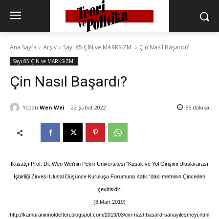
Ana Sayfa
Arşiv
Sayı 85 ÇİN ve MARKSİZM
Çin Nasıl Başardı?
Sayı 85 ÇİN ve MARKSİZM
Çin Nasıl Başardı?
Yazan
Wen Wei
22 Şubat 2022
66
dakika
İktisatçı Prof. Dr. Wen Wei’nin Pekin Üniversitesi “Kuşak ve Yol Girişimi Uluslararası
İşbirliği Zirvesi Ulusal Düşünce Kuruluşu Forumuna Katkı”daki metninin Çinceden
çevirisidir.
(8 Mart 2019)
http://kamuraninnotdefteri.blogspot.com/2019/03/cin-nasl-basard-sanayilesmeyi.html