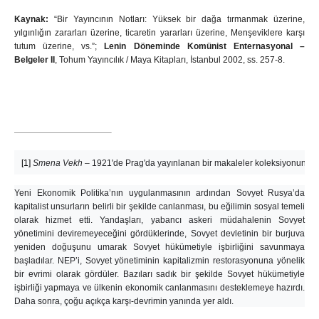
Kaynak:
“Bir Yayıncının Notları: Yüksek bir dağa tırmanmak üzerine,
yılgınlığın zararları üzerine, ticaretin yararları üzerine, Menşeviklere karşı
tutum üzerine, vs.”;
Lenin Döneminde Komünist Enternasyonal –
Belgeler II
, Tohum Yayıncılık / Maya Kitapları, İstanbul 2002, ss. 257-8.
[1]
Smena Vekh
 ‒ 1921'de Prag'da yayınlanan bir makaleler koleksiyonunun b
Yeni Ekonomik Politika’nın uygulanmasının ardından Sovyet Rusya’da
kapitalist unsurların belirli bir şekilde canlanması, bu eğilimin sosyal temeli
olarak hizmet etti. Yandaşları, yabancı askeri müdahalenin Sovyet
yönetimini deviremeyeceğini gördüklerinde, Sovyet devletinin bir burjuva
yeniden doğuşunu umarak Sovyet hükümetiyle işbirliğini savunmaya
başladılar. NEP’i, Sovyet yönetiminin kapitalizmin restorasyonuna yönelik
bir evrimi olarak gördüler. Bazıları sadık bir şekilde Sovyet hükümetiyle
işbirliği yapmaya ve ülkenin ekonomik canlanmasını desteklemeye hazırdı.
Daha sonra, çoğu açıkça karşı-devrimin yanında yer aldı.