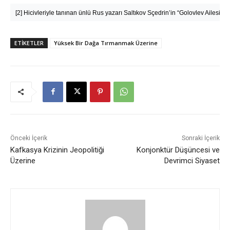
[2]
 Hicivleriyle tanınan ünlü Rus yazarı Saltıkov Sçedrin’in “Golovlev Ailesi” a
ETIKETLER
Yüksek Bir Dağa Tırmanmak Üzerine
Önceki İçerik
Sonraki İçerik
Kafkasya Krizinin Jeopolitiği
Konjonktür Düşüncesi ve
Üzerine
Devrimci Siyaset