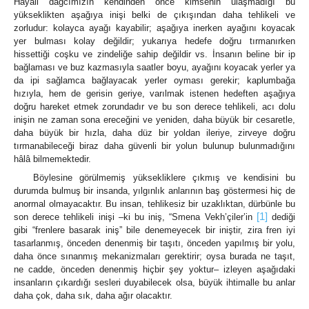
Hayali dağcımızın kendinden önce kimsenin ulaşmadığı bu
yükseklikten aşağıya inişi belki de çıkışından daha tehlikeli ve
zorludur: kolayca ayağı kayabilir; aşağıya inerken ayağını koyacak
yer bulması kolay değildir; yukarıya hedefe doğru tırmanırken
hissettiği coşku ve zindeliğe sahip değildir vs. İnsanın beline bir ip
bağlaması ve buz kazmasıyla saatler boyu, ayağını koyacak yerler ya
da ipi sağlamca bağlayacak yerler oyması gerekir; kaplumbağa
hızıyla, hem de gerisin geriye, varılmak istenen hedeften aşağıya
doğru hareket etmek zorundadır ve bu son derece tehlikeli, acı dolu
inişin ne zaman sona ereceğini ve yeniden, daha büyük bir cesaretle,
daha büyük bir hızla, daha düz bir yoldan ileriye, zirveye doğru
tırmanabileceği biraz daha güvenli bir yolun bulunup bulunmadığını
hâlâ bilmemektedir.
Böylesine görülmemiş yüksekliklere çıkmış ve kendisini bu
durumda bulmuş bir insanda, yılgınlık anlarının baş göstermesi hiç de
anormal olmayacaktır. Bu insan, tehlikesiz bir uzaklıktan, dürbünle bu
[1]
son derece tehlikeli inişi –ki bu iniş, “Smena Vekh’çiler’in
dediği
gibi “frenlere basarak iniş” bile denemeyecek bir iniştir, zira fren iyi
tasarlanmış, önceden denenmiş bir taşıtı, önceden yapılmış bir yolu,
daha önce sınanmış mekanizmaları gerektirir; oysa burada ne taşıt,
ne cadde, önceden denenmiş hiçbir şey yoktur‒ izleyen aşağıdaki
insanların çıkardığı sesleri duyabilecek olsa, büyük ihtimalle bu anlar
daha çok, daha sık, daha ağır olacaktır.