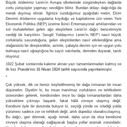
Büyük önderimiz Lenin’in Avrupa ülkelerinde sürgündeyken dağlarda
zorlu yürüyüşler yapmayı sevdiğini biliriz. Bundan dolayı dağcılığa da
merak duymuş olmalı. İlginize sunduğumuz aşağıdaki metin, Ekim
Devrimi iktidarının uygulama koyduğu ve kapitalizme izin veren Yeni
Ekonomik Politika (NEP) üzerine İkinci Enternasyonal artıklarından ve
sol muhalefetten gelen ağır eleştirilere Lenin’in dağcı benzetimiyle
verdiği bir karşılıktır. Sevgili Yoldaşımız Lenin’in NEP’i nasıl büyük
zorluklarla savunduğuna, gelen eleştirilerden nasıl etkilendiğine ama
olağanüstü bir direşkenlikle, azimle, çabayla devrim için en uygun yolu
bulmaya nasıl uğraştığına bu sayılı satırlarda, derinden duyarak, tanık
oluyoruz.
1922 Şubat sonlarında kaleme alınan yazı tamamlanmadan kalmış ve
ilk kez
Pravda’
nın 16 Nisan 1924 tarihli sayısında yayınlanmıştır.
*
Çok yüksek, dik ve henüz keşfedilmemiş bir dağa tırmanan bir insan
düşünelim. Diyelim ki, bu insan inanılmaz zorlukların ve tehlikelerin
üstesinden gelerek, kendisinden önce bu dağa tırmananlardan daha
yükseklere çıkmayı başardı, fakat hâlâ zirveye ulaşmış değil.
Kendisini öyle bir durumda buluyor ki, seçtiği yönde ve izlediği yolda
yürümesi sadece zor ve tehlikeli değil, artık düpedüz olanaksızlaşmış.
Bu dağcı, geri dönmek, aşağı inmek, daha uzun da olsa kendisine
zirveye ulaşma olanağı sağlayacak başka yollar aramak zorundadır.