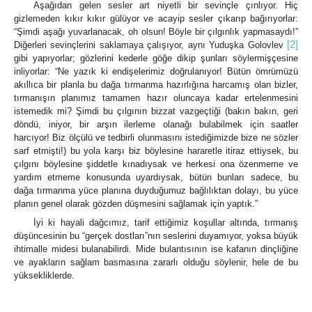
Aşağıdan gelen sesler art niyetli bir sevinçle çınlıyor. Hiç
gizlemeden kıkır kıkır gülüyor ve acayip sesler çıkarıp bağırıyorlar:
“Şimdi aşağı yuvarlanacak, oh olsun! Böyle bir çılgınlık yapmasaydı!”
[2]
Diğerleri sevinçlerini saklamaya çalışıyor, aynı Yuduşka Golovlev
gibi yapıyorlar; gözlerini kederle göğe dikip şunları söylermişçesine
inliyorlar: “Ne yazık ki endişelerimiz doğrulanıyor! Bütün ömrümüzü
akıllıca bir planla bu dağa tırmanma hazırlığına harcamış olan bizler,
tırmanışın planımız tamamen hazır oluncaya kadar ertelenmesini
istemedik mi? Şimdi bu çılgının bizzat vazgeçtiği (bakın bakın, geri
döndü, iniyor, bir arşın ilerleme olanağı bulabilmek için saatler
harcıyor! Biz ölçülü ve tedbirli olunmasını istediğimizde bize ne sözler
sarf etmişti!) bu yola karşı biz böylesine hararetle itiraz ettiysek, bu
çılgını böylesine şiddetle kınadıysak ve herkesi ona özenmeme ve
yardım etmeme konusunda uyardıysak, bütün bunları sadece, bu
dağa tırmanma yüce planına duyduğumuz bağlılıktan dolayı, bu yüce
planın genel olarak gözden düşmesini sağlamak için yaptık.”
İyi ki hayali dağcımız, tarif ettiğimiz koşullar altında, tırmanış
düşüncesinin bu “gerçek dostları”nın seslerini duyamıyor, yoksa büyük
ihtimalle midesi bulanabilirdi. Mide bulantısının ise kafanın dinçliğine
ve ayakların sağlam basmasına zararlı olduğu söylenir, hele de bu
yüksekliklerde.