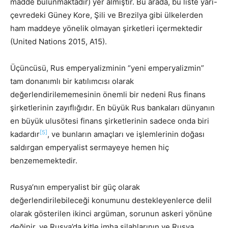
madde bulunmaktadır) yer almıştır. Bu arada, bu liste yarı-
çevredeki Güney Kore, Şili ve Brezilya gibi ülkelerden
ham maddeye yönelik olmayan şirketleri içermektedir
(United Nations 2015, A15).
Üçüncüsü, Rus emperyalizminin “yeni emperyalizmin”
tam donanımlı bir katılımcısı olarak
değerlendirilememesinin önemli bir nedeni Rus finans
şirketlerinin zayıflığıdır. En büyük Rus bankaları dünyanın
en büyük ulusötesi finans şirketlerinin sadece onda biri
[5]
kadardır
, ve bunların amaçları ve işlemlerinin doğası
saldırgan emperyalist sermayeye hemen hiç
benzememektedir.
Rusya’nın emperyalist bir güç olarak
değerlendirilebileceği konumunu destekleyenlerce delil
olarak gösterilen ikinci argüman, sorunun askeri yönüne
değinir, ve Rusya’da kitle imha silahlarının ve Rusya