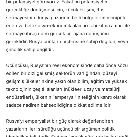
bir potansiyel görüyoruz. Fakat bu potansiyelin
gerçekliğe dönüşmesi için, küçük bir şey, Rus
sermayesinin dünya pazarının belli bölgelerini manipüle
eden ve belli sosyo-ekonomik alanları tabi kılma amacı ile
sermaye ihraç eden gerçek bir ajana dönüşümü
gereklidir. Rusya bunların hiçbirisine sahip değildir, veya
şimdilik sahip değildir.
Üçüncüsü, Rusya’nın reel ekonomisinde daha önce sözü
edilen bir dizi gelişmiş sektörün varlığından, düzeyi
gelişmiş ülkelerinkine yakın olan bilim, eğitim ve yüksek
teknolojinin çeşitli alanları (nükleer, uzay ve metalürji
endüstrileri), ülkenin “emperyal” niteliğinin kanıtı olarak
sadece nadiren bahsedildiğine dikkat edilmelidir.
Rusya’yı emperyalist bir güç olarak değerlendiren
yazarların ileri sürdüğü üçüncü bir argüman politik-
ideolojik niteliktedir. Sadece “büyük güç” ruh halleri değil,