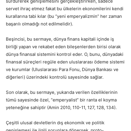
sürdürerek genişlemesini gerçekleştirirken, sadece
servet ihraç etmez fakat bu ülkelerin ekonomilerini kendi
kurallarına tabi kılar (bu “yeni emperyalizmin” her zaman
başarılı olmadığı not edilmelidir).
Beşincisi, bu sermaye, dünya finans kapitali içinde iş
birliği yapan ve rekabet eden bileşenlerden birisi olarak
dünya finansal sistemini kontrol eder. O, bunu, dünyadaki
finansal süreçleri regüle eden uluslararası ödeme sistemi
ve kurumlar (Uluslararası Para Fonu, Dünya Bankası ve
diğerleri) üzerindeki kontrolü sayesinde sağlar.
Son olarak, bu sermaye, yukarıda verilen özelliklerinin
tümü sayesinde özel, “emperyalist” bir ranta el koyma
yeteneğine sahiptir (Amin 2010, 110-11, 127, 128, 134).
Çeşitli ulusal devletlerin dış ekonomik ve politik
genişlemesi ile ilgili sorunlara dönersek, proto-