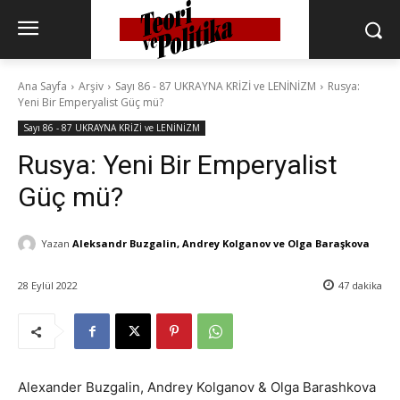
Ana Sayfa
Arşiv
Sayı 86 - 87 UKRAYNA KRİZİ ve LENİNİZM
Rusya:
Yeni Bir Emperyalist Güç mü?
Sayı 86 - 87 UKRAYNA KRİZİ ve LENİNİZM
Rusya: Yeni Bir Emperyalist
Güç mü?
Yazan
Aleksandr Buzgalin, Andrey Kolganov ve Olga Baraşkova
28 Eylül 2022
47
dakika
Alexander Buzgalin, Andrey Kolganov & Olga Barashkova