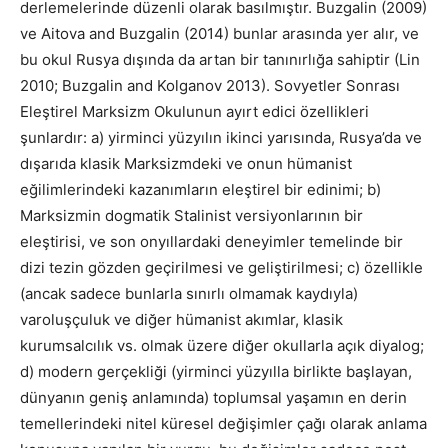
derlemelerinde düzenli olarak basılmıştır. Buzgalin (2009)
ve Aitova and Buzgalin (2014) bunlar arasında yer alır, ve
bu okul Rusya dışında da artan bir tanınırlığa sahiptir (Lin
2010; Buzgalin and Kolganov 2013). Sovyetler Sonrası
Eleştirel Marksizm Okulunun ayırt edici özellikleri
şunlardır: a) yirminci yüzyılın ikinci yarısında, Rusya’da ve
dışarıda klasik Marksizmdeki ve onun hümanist
eğilimlerindeki kazanımların eleştirel bir edinimi; b)
Marksizmin dogmatik Stalinist versiyonlarının bir
eleştirisi, ve son onyıllardaki deneyimler temelinde bir
dizi tezin gözden geçirilmesi ve geliştirilmesi; c) özellikle
(ancak sadece bunlarla sınırlı olmamak kaydıyla)
varoluşçuluk ve diğer hümanist akımlar, klasik
kurumsalcılık vs. olmak üzere diğer okullarla açık diyalog;
d) modern gerçekliği (yirminci yüzyılla birlikte başlayan,
dünyanın geniş anlamında) toplumsal yaşamın en derin
temellerindeki nitel küresel değişimler çağı olarak anlama