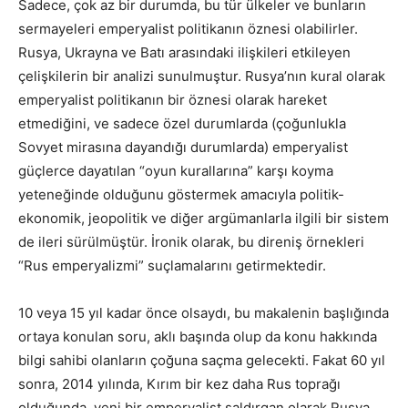
Sadece, çok az bir durumda, bu tür ülkeler ve bunların
sermayeleri emperyalist politikanın öznesi olabilirler.
Rusya, Ukrayna ve Batı arasındaki ilişkileri etkileyen
çelişkilerin bir analizi sunulmuştur. Rusya’nın kural olarak
emperyalist politikanın bir öznesi olarak hareket
etmediğini, ve sadece özel durumlarda (çoğunlukla
Sovyet mirasına dayandığı durumlarda) emperyalist
güçlerce dayatılan “oyun kurallarına” karşı koyma
yeteneğinde olduğunu göstermek amacıyla politik-
ekonomik, jeopolitik ve diğer argümanlarla ilgili bir sistem
de ileri sürülmüştür. İronik olarak, bu direniş örnekleri
“Rus emperyalizmi” suçlamalarını getirmektedir.
10 veya 15 yıl kadar önce olsaydı, bu makalenin başlığında
ortaya konulan soru, aklı başında olup da konu hakkında
bilgi sahibi olanların çoğuna saçma gelecekti. Fakat 60 yıl
sonra, 2014 yılında, Kırım bir kez daha Rus toprağı
olduğunda, yeni bir emperyalist saldırgan olarak Rusya