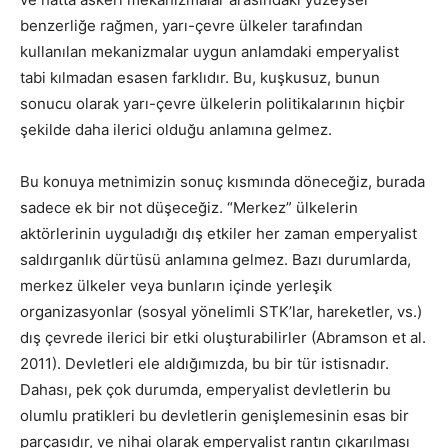
benzerliğe rağmen, yarı-çevre ülkeler tarafından
kullanılan mekanizmalar uygun anlamdaki emperyalist
tabi kılmadan esasen farklıdır. Bu, kuşkusuz, bunun
sonucu olarak yarı-çevre ülkelerin politikalarının hiçbir
şekilde daha ilerici olduğu anlamına gelmez.
Bu konuya metnimizin sonuç kısmında döneceğiz, burada
sadece ek bir not düşeceğiz. “Merkez” ülkelerin
aktörlerinin uyguladığı dış etkiler her zaman emperyalist
saldırganlık dürtüsü anlamına gelmez. Bazı durumlarda,
merkez ülkeler veya bunların içinde yerleşik
organizasyonlar (sosyal yönelimli STK’lar, hareketler, vs.)
dış çevrede ilerici bir etki oluşturabilirler (Abramson et al.
2011). Devletleri ele aldığımızda, bu bir tür istisnadır.
Dahası, pek çok durumda, emperyalist devletlerin bu
olumlu pratikleri bu devletlerin genişlemesinin esas bir
parçasıdır, ve nihai olarak emperyalist rantın çıkarılması