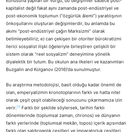
konusuna yapılan bir vurgu, bu değişimler sadece post-
kapitalist değil fakat aynı zamanda post-endüstriyel ve
post-ekonomik toplumun (“özgürlük âlemi”) yaratılışının
önkoşullarını oluşturan değişimlerdir, bu anlamda bu
akımı “post-endüstriyel çağın Marksizmi” olarak
betimleyebiliriz; e) can çekişen bir otoriter bürokratizmi
ilerici sosyalist ilişki öğeleriyle birleştiren çelişkili bir
sistem olarak “reel sosyalizm” deneyimine yönelik
diyalektik bir tutum. Bu okulun ana ilkeleri ve kazanımları
Buzgalin and Kolganov (2016)’da sunulmuştur.
Bu araştırma metodolojisi, basit olduğu kadar önemli de
olan, emperyalizmin kronotoplarının farklı ve hatta nitel
olarak çeşit çeşit olabileceği sonucunu çıkarmamıza izin
[1]
verir.
Farklı bir şekilde söylersek, tarihin farklı
dönemlerinde (toplumsal zaman, chronos) ve dünyanın
farklı yerlerinde (toplumsal mekân, topos) içerik açısından
farklı olan saldırganlık çeşitleri ve imparatorluk çeşitleri