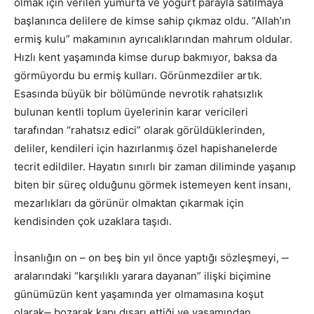
olmak için verilen yumurta ve yoğurt parayla satılmaya
başlanınca delilere de kimse sahip çıkmaz oldu. “Allah’ın
ermiş kulu” makamının ayrıcalıklarından mahrum oldular.
Hızlı kent yaşamında kimse durup bakmıyor, baksa da
görmüyordu bu ermiş kulları. Görünmezdiler artık.
Esasında büyük bir bölümünde nevrotik rahatsızlık
bulunan kentli toplum üyelerinin karar vericileri
tarafından “rahatsız edici” olarak görüldüklerinden,
deliler, kendileri için hazırlanmış özel hapishanelerde
tecrit edildiler. Hayatın sınırlı bir zaman diliminde yaşanıp
biten bir süreç olduğunu görmek istemeyen kent insanı,
mezarlıkları da görünür olmaktan çıkarmak için
kendisinden çok uzaklara taşıdı.
İnsanlığın on – on beş bin yıl önce yaptığı sözleşmeyi, ‒
aralarındaki “karşılıklı yarara dayanan” ilişki biçimine
günümüzün kent yaşamında yer olmamasına koşut
olarak‒ bozarak kapı dışarı ettiği ve yaşamından