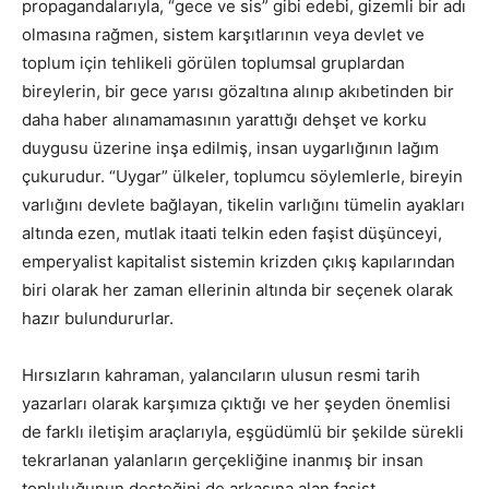
propagandalarıyla, “gece ve sis” gibi edebi, gizemli bir adı
olmasına rağmen, sistem karşıtlarının veya devlet ve
toplum için tehlikeli görülen toplumsal gruplardan
bireylerin, bir gece yarısı gözaltına alınıp akıbetinden bir
daha haber alınamamasının yarattığı dehşet ve korku
duygusu üzerine inşa edilmiş, insan uygarlığının lağım
çukurudur. “Uygar” ülkeler, toplumcu söylemlerle, bireyin
varlığını devlete bağlayan, tikelin varlığını tümelin ayakları
altında ezen, mutlak itaati telkin eden faşist düşünceyi,
emperyalist kapitalist sistemin krizden çıkış kapılarından
biri olarak her zaman ellerinin altında bir seçenek olarak
hazır bulundururlar.
Hırsızların kahraman, yalancıların ulusun resmi tarih
yazarları olarak karşımıza çıktığı ve her şeyden önemlisi
de farklı iletişim araçlarıyla, eşgüdümlü bir şekilde sürekli
tekrarlanan yalanların gerçekliğine inanmış bir insan
topluluğunun desteğini de arkasına alan faşist