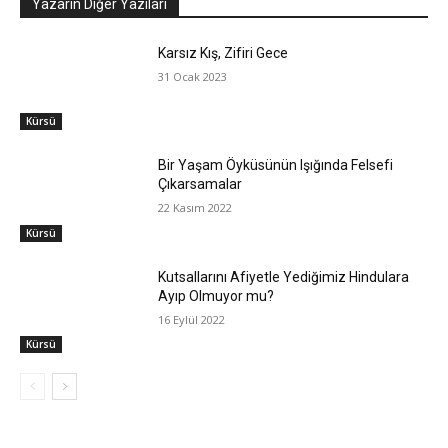
Yazarın Diğer Yazıları
Karsız Kış, Zifiri Gece
31 Ocak 2023
Kürsü
Bir Yaşam Öyküsünün Işığında Felsefi
Çıkarsamalar
22 Kasım 2022
Kürsü
Kutsallarını Afiyetle Yediğimiz Hindulara
Ayıp Olmuyor mu?
16 Eylül 2022
Kürsü