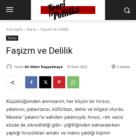
Ana Sayfa
Kürsü
Faşizm ve Delilik
Kürsü
Faşizm ve Delilik
Yazan
Ali Ekber Kaypakkaya
10 Ekim 2022
6
dakika
Küçüklüğümden anımsarım; her köyün bir hırsızı,
yalancısı, palavracısı, küfürbazı, delisi ve bilgesi olurdu.
Mesela “yalancı”sı sahiden yalancıydı; hırsız, ‒bir veciz
sözde de zikredildiği gibi‒ yiğitliğinden bahsederken
yaptığı hırsızlıkları anlatır ve malını çaldığı kişinin