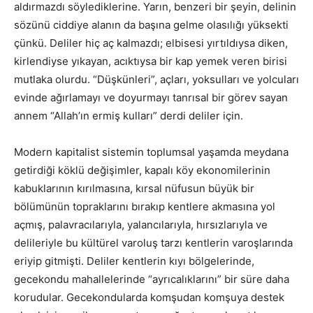
aldırmazdı söylediklerine. Yarın, benzeri bir şeyin, delinin
sözünü ciddiye alanın da başına gelme olasılığı yüksekti
çünkü. Deliler hiç aç kalmazdı; elbisesi yırtıldıysa diken,
kirlendiyse yıkayan, acıktıysa bir kap yemek veren birisi
mutlaka olurdu. “Düşkünleri”, açları, yoksulları ve yolcuları
evinde ağırlamayı ve doyurmayı tanrısal bir görev sayan
annem “Allah’ın ermiş kulları” derdi deliler için.
Modern kapitalist sistemin toplumsal yaşamda meydana
getirdiği köklü değişimler, kapalı köy ekonomilerinin
kabuklarının kırılmasına, kırsal nüfusun büyük bir
bölümünün topraklarını bırakıp kentlere akmasına yol
açmış, palavracılarıyla, yalancılarıyla, hırsızlarıyla ve
delileriyle bu kültürel varoluş tarzı kentlerin varoşlarında
eriyip gitmişti. Deliler kentlerin kıyı bölgelerinde,
gecekondu mahallelerinde “ayrıcalıklarını” bir süre daha
korudular. Gecekondularda komşudan komşuya destek