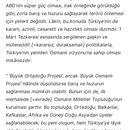
ABD’nin süper güç olması, Irak örneğinde görüldüğü
gibi, zorla barış ve huzuru sağlayarak terörü önlemesi
için yeterli değildir. Lâkin, bu konuda Türkiye’nin de
kararlı, azimli, cesaretli ve hazırlıklı olması lâzımdır. 1
Mart Tezkeresi esnasında sergilenen şaşkın ve
mütereddit
[
=kararsız, duraksamalı
]
politikalarla,
Türkiye’nin yeniden ‘Osmanlı vizyonu’na sahip olması
imkânsızdır.
“ ‘Büyük Ortadoğu Projesi’, ancak ‘Büyük Osmanlı
Projesi’ hâlinde düşünülürse barış ve huzurun
sağlanması mümkün olabilir. Bunun için de, ilk
merhalede
[
=evrede
]
‘Osmanlı Milletler Topluluğu’nun
kurulması şarttır. Bu topluluğa, Ortadoğu, Balkanlar,
Kafkaslar, Afrika ve Güney Doğu Asya’dan üyeler
sağlanabilecek; bu yeni oluşum, hem Türkiye’ye lâyık