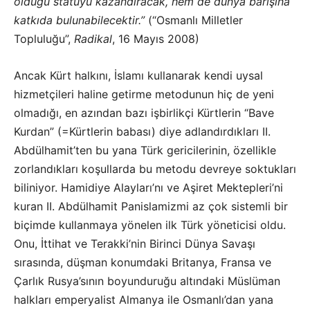
olduğu statüyü kazandıracak, hem de dünya barışına
katkıda bulunabilecektir.”
(“Osmanlı Milletler
Topluluğu”,
Radikal
, 16 Mayıs 2008)
Ancak Kürt halkını, İslamı kullanarak kendi uysal
hizmetçileri haline getirme metodunun hiç de yeni
olmadığı, en azından bazı işbirlikçi Kürtlerin “Bave
Kurdan” (=Kürtlerin babası) diye adlandırdıkları II.
Abdülhamit’ten bu yana Türk gericilerinin, özellikle
zorlandıkları koşullarda bu metodu devreye soktukları
biliniyor. Hamidiye Alayları’nı ve Aşiret Mektepleri’ni
kuran II. Abdülhamit Panislamizmi az çok sistemli bir
biçimde kullanmaya yönelen ilk Türk yöneticisi oldu.
Onu, İttihat ve Terakki’nin Birinci Dünya Savaşı
sırasında, düşman konumdaki Britanya, Fransa ve
Çarlık Rusya’sının boyunduruğu altındaki Müslüman
halkları emperyalist Almanya ile Osmanlı’dan yana