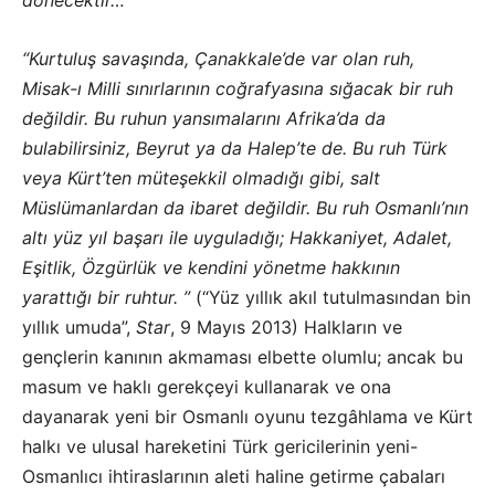
dönecektir…
“Kurtuluş savaşında, Çanakkale’de var olan ruh,
Misak-ı Milli sınırlarının coğrafyasına sığacak bir ruh
değildir. Bu ruhun yansımalarını Afrika’da da
bulabilirsiniz, Beyrut ya da Halep’te de. Bu ruh Türk
veya Kürt’ten müteşekkil olmadığı gibi, salt
Müslümanlardan da ibaret değildir. Bu ruh Osmanlı’nın
altı yüz yıl başarı ile uyguladığı; Hakkaniyet, Adalet,
Eşitlik, Özgürlük ve kendini yönetme hakkının
yarattığı bir ruhtur. ”
(“Yüz yıllık akıl tutulmasından bin
yıllık umuda”,
Star
, 9 Mayıs 2013) Halkların ve
gençlerin kanının akmaması elbette olumlu; ancak bu
masum ve haklı gerekçeyi kullanarak ve ona
dayanarak yeni bir Osmanlı oyunu tezgâhlama ve Kürt
halkı ve ulusal hareketini Türk gericilerinin yeni-
Osmanlıcı ihtiraslarının aleti haline getirme çabaları