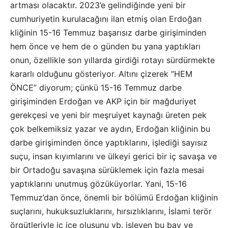
artması olacaktır. 2023’e gelindiğinde yeni bir
cumhuriyetin kurulacağını ilan etmiş olan Erdoğan
kliğinin 15-16 Temmuz başarısız darbe girişiminden
hem önce ve hem de o günden bu yana yaptıkları
onun, özellikle son yıllarda girdiği rotayı sürdürmekte
kararlı olduğunu gösteriyor. Altını çizerek “HEM
ÖNCE” diyorum; çünkü 15-16 Temmuz darbe
girişiminden Erdoğan ve AKP için bir mağduriyet
gerekçesi ve yeni bir meşruiyet kaynağı üreten pek
çok belkemiksiz yazar ve aydın, Erdoğan kliğinin bu
darbe girişiminden önce yaptıklarını, işlediği sayısız
suçu, insan kıyımlarını ve ülkeyi gerici bir iç savaşa ve
bir Ortadoğu savaşına sürüklemek için fazla mesai
yaptıklarını unutmuş gözüküyorlar. Yani, 15-16
Temmuz’dan önce, önemli bir bölümü Erdoğan kliğinin
suçlarını, hukuksuzluklarını, hırsızlıklarını, İslami terör
örgütleriyle iç içe oluşunu vb. işleyen bu bay ve