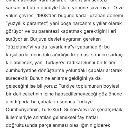
sarkacını bütün gücüyle İslam yönüne savuruyor. O ve
yakın çevresi, 1908’den bugüne kadar uzanan dönemi
“yüzyıllık parantez”, yani boşa harcanmış yıllar olarak
görüyor ve bu parantezi kapatmak gerektiğini ileri
sürüyorlar. Burjuva devlet aygıtının gereken
“düzeltme”yi ya da “ayarlama”yı yapamadığı bu
koşullarda, ucundaki ağırlığın kopması sonucu sarkaç
kırılabilecek, yani Türkiye’yi radikal Sünni bir İslam
cumhuriyetine dönüştürme yolundaki çabalar artarak
sürecektir. Bunun ne anlama geldiğini ya da
geleceğini ise biliyoruz: Türkiye toplumunun böylesi
bir deli ceketinin içine hapsedilemeyeceği göz önüne
alındığında bu çabaların sonucu Türkiye
Cumhuriyetinin; Türk-Kürt, Sünni-Alevi ve şeriatçı-laik
ikilemleriyle anlatılan geleneksel fay hatları
doğrultusunda parçalanması olasılığının giderek