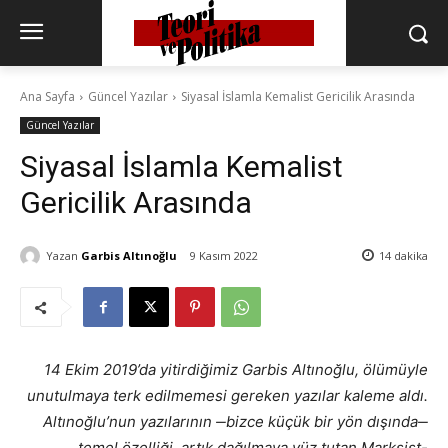
Ana Sayfa
Güncel Yazılar
Siyasal İslamla Kemalist Gericilik Arasında
Güncel Yazılar
Siyasal İslamla Kemalist
Gericilik Arasında
Yazan
Garbis Altınoğlu
9 Kasım 2022
14
dakika
14 Ekim 2019’da yitirdiğimiz Garbis Altınoğlu, ölümüyle
unutulmaya terk edilmemesi gereken yazılar kaleme aldı.
Altınoğlu’nun yazılarının
‒
bizce küçük bir yön dışında
‒
temel özelliği, artık dağılmaya yüz tutan Marksist-