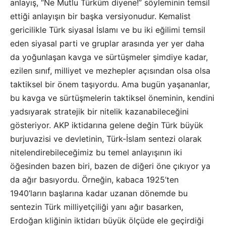
anlayış, “Ne Mutlu Türküm diyene!” söyleminin temsil
ettiği anlayışın bir başka versiyonudur. Kemalist
gericilikle Türk siyasal İslamı ve bu iki eğilimi temsil
eden siyasal parti ve gruplar arasında yer yer daha
da yoğunlaşan kavga ve sürtüşmeler şimdiye kadar,
ezilen sınıf, milliyet ve mezhepler açısından olsa olsa
taktiksel bir önem taşıyordu. Ama bugün yaşananlar,
bu kavga ve sürtüşmelerin taktiksel öneminin, kendini
yadsıyarak stratejik bir nitelik kazanabileceğini
gösteriyor. AKP iktidarına gelene değin Türk büyük
burjuvazisi ve devletinin, Türk-İslam sentezi olarak
nitelendirebileceğimiz bu temel anlayışının iki
öğesinden bazen biri, bazen de diğeri öne çıkıyor ya
da ağır basıyordu. Örneğin, kabaca 1925’ten
1940’ların başlarına kadar uzanan dönemde bu
sentezin Türk milliyetçiliği yanı ağır basarken,
Erdoğan kliğinin iktidarı büyük ölçüde ele geçirdiği