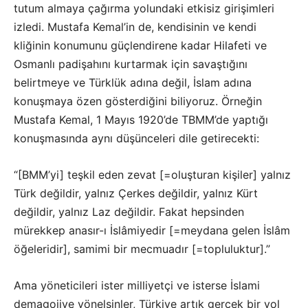
tutum almaya çağırma yolundaki etkisiz girişimleri
izledi. Mustafa Kemal’in de, kendisinin ve kendi
kliğinin konumunu güçlendirene kadar Hilafeti ve
Osmanlı padişahını kurtarmak için savaştığını
belirtmeye ve Türklük adına değil, İslam adına
konuşmaya özen gösterdiğini biliyoruz. Örneğin
Mustafa Kemal, 1 Mayıs 1920’de TBMM’de yaptığı
konuşmasında aynı düşünceleri dile getirecekti:
“[BMM’yi] teşkil eden zevat [=oluşturan kişiler] yalnız
Türk değildir, yalnız Çerkes değildir, yalnız Kürt
değildir, yalnız Laz değildir. Fakat hepsinden
mürekkep anasır-ı İslâmiyedir [=meydana gelen İslâm
öğeleridir], samimi bir mecmuadır [=topluluktur].”
Ama yöneticileri ister milliyetçi ve isterse İslami
demagojiye yönelsinler, Türkiye artık gerçek bir yol