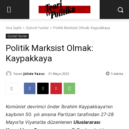
Ana Sayfa
Güncel Yazılar
Politik Marksist Olmak: Kaypakkaya
Güncel Yazılar
Politik Marksist Olmak:
Kaypakkaya
Yazan
Jülide Yazıcı
31 Mayıs 2023
5
dakika
Komünist devrimci önder İbrahim Kaypakkaya’nın
kaybının 50. yılı anısına Partizan tarafından 27-28
Mayıs’ta Viyana’da düzenlenen
Uluslararası