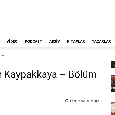
VIDEO
PODCAST
ARŞIV
KITAPLAR
YAZARLAR
Bölüm 6
im Kaypakkaya – Bölüm
1 dakikadan az
dakika