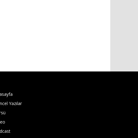
asayfa
ncel Yazılar
rsü
deo
dcast