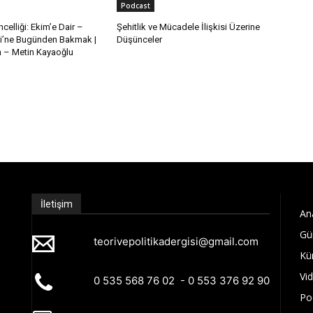
Podcast
celliği: Ekim’e Dair –
Şehitlik ve Mücadele İlişkisi Üzerine
i’ne Bugünden Bakmak |
Düşünceler
– Metin Kayaoğlu
İletişim
An
Gü
teorivepolitikadergisi@gmail.com
Kü
Vi
0 535 568 76 02 - 0 553 376 92 90
Po