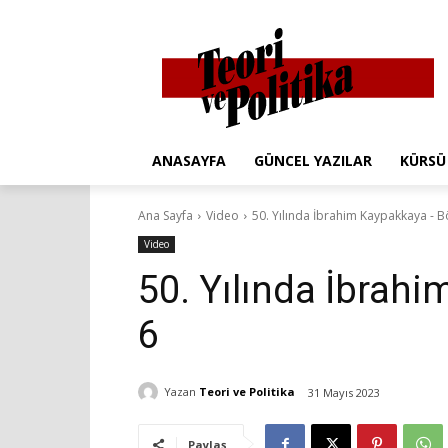
ANASAYFA
GÜNCEL YAZILAR
KÜRSÜ
Ana Sayfa
Video
50. Yılında İbrahim Kaypakkaya - 
Video
50. Yılında İbrah
6
Yazan
Teori ve Politika
31 Mayıs 2023
Paylaş