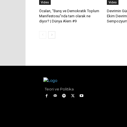
Video
Video
Öcalan, “Barış ve Demokratik Toplum
Devrimin Gün
Manifestosu”nda tam olarak ne
Ekim Devrim
diyor? | Dünya Alem #9
Sempozyum 
Teori ve Politika