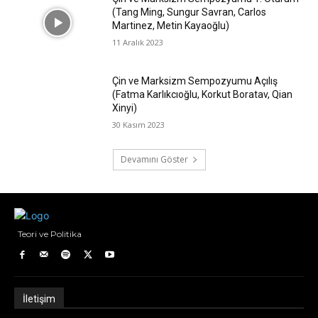
(Tang Ming, Sungur Savran, Carlos
Martinez, Metin Kayaoğlu)
11 Aralık 2023
Çin ve Marksizm Sempozyumu Açılış
(Fatma Karlıkcıoğlu, Korkut Boratav, Qian
Xinyi)
30 Kasım 2023
Devamını Göster
Teori ve Politika
İletişim