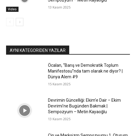
Sempozyum – Metin Kayaoğlu
13 Kasım 2025
Video
AYNI KATEGORIDEN YAZILAR
Öcalan, “Barış ve Demokratik Toplum
Manifestosu”nda tam olarak ne diyor? |
Dünya Alem #9
15 Kasım 2025
Devrimin Güncelliği: Ekim’e Dair – Ekim
Devrimi’ne Bugünden Bakmak |
Sempozyum – Metin Kayaoğlu
13 Kasım 2025
Çin ve Marksizm Sempozyumu 1. Oturum