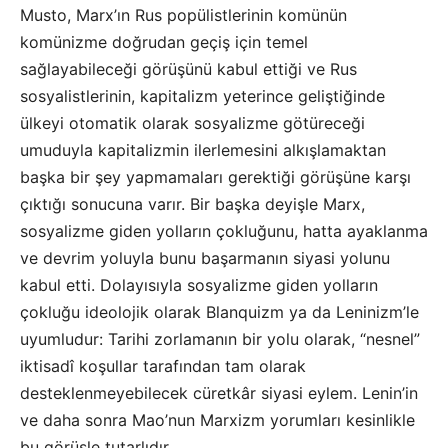
Musto, Marx’ın Rus popülistlerinin komünün
komünizme doğrudan geçiş için temel
sağlayabileceği görüşünü kabul ettiği ve Rus
sosyalistlerinin, kapitalizm yeterince geliştiğinde
ülkeyi otomatik olarak sosyalizme götüreceği
umuduyla kapitalizmin ilerlemesini alkışlamaktan
başka bir şey yapmamaları gerektiği görüşüne karşı
çıktığı sonucuna varır. Bir başka deyişle Marx,
sosyalizme giden yolların çokluğunu, hatta ayaklanma
ve devrim yoluyla bunu başarmanın siyasi yolunu
kabul etti. Dolayısıyla sosyalizme giden yolların
çokluğu ideolojik olarak Blanquizm ya da Leninizm’le
uyumludur: Tarihi zorlamanın bir yolu olarak, “nesnel”
iktisadî koşullar tarafından tam olarak
desteklenmeyebilecek cüretkâr siyasi eylem. Lenin’in
ve daha sonra Mao’nun Marxizm yorumları kesinlikle
bu görüşle tutarlıdır.