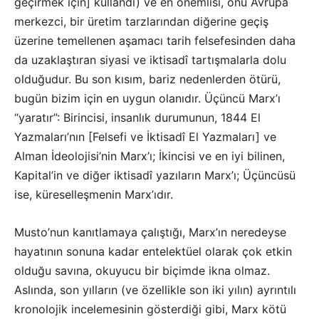
geçirmek için] kullandı) ve en önemlisi, onu Avrupa
merkezci, bir üretim tarzlarından diğerine geçiş
üzerine temellenen aşamacı tarih felsefesinden daha
da uzaklaştıran siyasi ve iktisadî tartışmalarla dolu
olduğudur. Bu son kısım, bariz nedenlerden ötürü,
bugün bizim için en uygun olanıdır. Üçüncü Marx’ı
“yaratır”: Birincisi, insanlık durumunun, 1844 El
Yazmaları’nın [Felsefi ve İktisadî El Yazmaları] ve
Alman İdeolojisi’nin Marx’ı; İkincisi ve en iyi bilinen,
Kapital’in ve diğer iktisadî yazıların Marx’ı; Üçüncüsü
ise, küreselleşmenin Marx’ıdır.
Musto’nun kanıtlamaya çalıştığı, Marx’ın neredeyse
hayatının sonuna kadar entelektüel olarak çok etkin
olduğu savına, okuyucu bir biçimde ikna olmaz.
Aslında, son yılların (ve özellikle son iki yılın) ayrıntılı
kronolojik incelemesinin gösterdiği gibi, Marx kötü