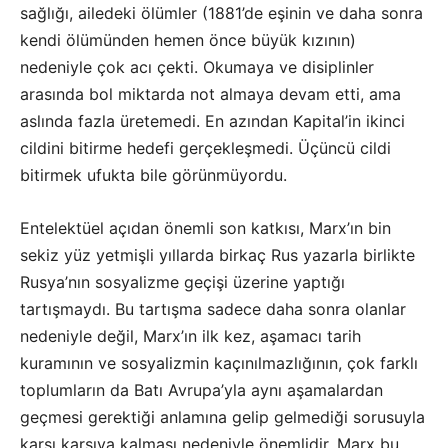
sağlığı, ailedeki ölümler (1881’de eşinin ve daha sonra
kendi ölümünden hemen önce büyük kızının)
nedeniyle çok acı çekti. Okumaya ve disiplinler
arasında bol miktarda not almaya devam etti, ama
aslında fazla üretemedi. En azından Kapital’in ikinci
cildini bitirme hedefi gerçekleşmedi. Üçüncü cildi
bitirmek ufukta bile görünmüyordu.
Entelektüel açıdan önemli son katkısı, Marx’ın bin
sekiz yüz yetmişli yıllarda birkaç Rus yazarla birlikte
Rusya’nın sosyalizme geçişi üzerine yaptığı
tartışmaydı. Bu tartışma sadece daha sonra olanlar
nedeniyle değil, Marx’ın ilk kez, aşamacı tarih
kuramının ve sosyalizmin kaçınılmazlığının, çok farklı
toplumların da Batı Avrupa’yla aynı aşamalardan
geçmesi gerektiği anlamına gelip gelmediği sorusuyla
karşı karşıya kalması nedeniyle önemlidir. Marx bu