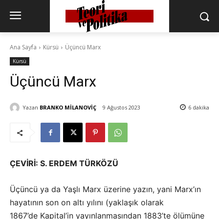
Ana Sayfa
Kürsü
Üçüncü Marx
Kürsü
Üçüncü Marx
Yazan
BRANKO MİLANOVİÇ
9 Ağustos 2023
6
dakika
ÇEVİRİ: S. ERDEM TÜRKÖZÜ
Üçüncü ya da Yaşlı Marx üzerine yazın, yani Marx’ın
hayatının son on altı yılını (yaklaşık olarak
1867’de Kapital’in yayınlanmasından 1883’te ölümüne