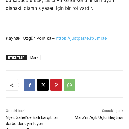
da sadece ürkek, sıkıcı ve kendi kendini sınırlayan
olanaklı olanın siyaseti için bir rol vardır.
Kaynak: Özgür Politika –
https://justpaste.it/3mlae
ETIKETLER
Marx
Önceki İçerik
Sonraki İçerik
Nijer, Sahel’de Batı karşıtı bir
Marx’ın Açık Uçlu Eleştirisi
darbe deneyimleyen