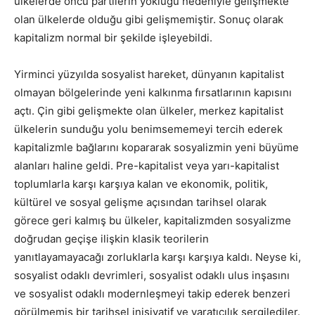
ülkelerde öncü partilerin yokluğu nedeniyle gelişmekte
olan ülkelerde olduğu gibi gelişmemiştir. Sonuç olarak
kapitalizm normal bir şekilde işleyebildi.
Yirminci yüzyılda sosyalist hareket, dünyanın kapitalist
olmayan bölgelerinde yeni kalkınma fırsatlarının kapısını
açtı. Çin gibi gelişmekte olan ülkeler, merkez kapitalist
ülkelerin sunduğu yolu benimsememeyi tercih ederek
kapitalizmle bağlarını kopararak sosyalizmin yeni büyüme
alanları haline geldi. Pre-kapitalist veya yarı-kapitalist
toplumlarla karşı karşıya kalan ve ekonomik, politik,
kültürel ve sosyal gelişme açısından tarihsel olarak
görece geri kalmış bu ülkeler, kapitalizmden sosyalizme
doğrudan geçişe ilişkin klasik teorilerin
yanıtlayamayacağı zorluklarla karşı karşıya kaldı. Neyse ki,
sosyalist odaklı devrimleri, sosyalist odaklı ulus inşasını
ve sosyalist odaklı modernleşmeyi takip ederek benzeri
görülmemiş bir tarihsel inisiyatif ve yaratıcılık sergilediler.