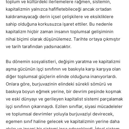
toplum ve kültürdeki ilerlemelere rağmen, sistemin,
kapitalizmin yalnızca hafifletebileceği ancak ortadan
kaldıramayacağı derin içsel çelişkilere ve eksikliklere
sahip olduğuna korkusuzca işaret ettiler. Bu nedenle
kapitalizm hiçbir zaman insanın toplumsal gelişiminin
nihai biçimi olarak düşünülemez. Tarihte ortaya çıkmıştır
ve tarih tarafından yadsınacaktır.
Bu dönemin sosyalistleri, değişim yaratma ve kapitalizmi
aşma gücünün işçi sınıfının ve baskıyla karşı karşıya olan
diğer toplumsal güçlerin elinde olduğuna inanıyorlardı.
Onlara göre, burjuvazinin elindeki sürekli sömürü ve
baskıya boyun eğmek yerine, bir devrim peşinde koşmak
ve eski dünyayı ve gerileyen kapitalist sistemi parçalamak
işçi sınıfının çıkarınaydı. Ezilen sınıflar, siyasi mücadeleler
ve toplumsal devrimler yoluyla burjuvaziyi devirecek,
egemen sınıf haline gelecek ve kapitalizmin yerine daha
akılcı ve insani bir sistemi inşa edeceklerdi. İdeal sistem,