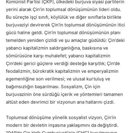
Komünist Partisi (ÇKP), ülkedeki burjuva siyasi partilerin
yerini alarak Çin’in toplumsal dönüşümünün lideri oldu.
Bu süreçte işçi sınıfı, köylülük ve diğer sınıflarla birlikte
burjuvaziyi devirerek Çin’in toplumsal dönüşümünün itici
gücü haline geldi. Çin’in toplumsal dönüşümünün planı
temelden yeniden çizildi ve şu amaçlar güdüldü: Çin’deki
yabancı kapitalizmin saldırganlığına, baskısına ve
sömürüsüne karşı muhalefet; yabancı kapitalizmin
Çin’deki gerici güçlere verdiği desteğe karşıtlık; Çin’de
feodalizmin, bürokratik kapitalizmin ve emperyalizmin
egemenliğine son verilmesi; ve ulusal kurtuluş ve
bağımsızlığın başarılması. Sosyalizm, Çin için
burjuvazinin öne sürdüğü içerik ve yöntemleri tamamen
altüst eden devrimci bir vizyonun ana hatlarını çizdi.
Toplumsal dönüşüme yönelik sosyalist vizyon, Çin’in
modern bir devletin inşasına yaklaşımını da değiştirdi.
1949’da Çin Halk Cumhuriyeti’nin (ÇHC) kurulmasının