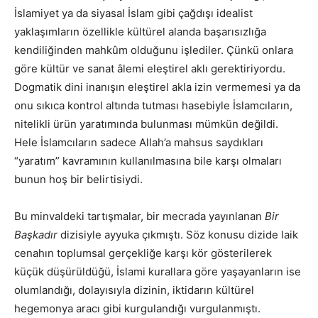
İslamiyet ya da siyasal İslam gibi çağdışı idealist
yaklaşımların özellikle kültürel alanda başarısızlığa
kendiliğinden mahkûm olduğunu işlediler. Çünkü onlara
göre kültür ve sanat âlemi eleştirel aklı gerektiriyordu.
Dogmatik dini inanışın eleştirel akla izin vermemesi ya da
onu sıkıca kontrol altında tutması hasebiyle İslamcıların,
nitelikli ürün yaratımında bulunması mümkün değildi.
Hele İslamcıların sadece Allah’a mahsus saydıkları
“yaratım” kavramının kullanılmasına bile karşı olmaları
bunun hoş bir belirtisiydi.
Bu minvaldeki tartışmalar, bir mecrada yayınlanan
Bir
Başkadır
dizisiyle ayyuka çıkmıştı. Söz konusu dizide laik
cenahın toplumsal gerçekliğe karşı kör gösterilerek
küçük düşürüldüğü, İslami kurallara göre yaşayanların ise
olumlandığı, dolayısıyla dizinin, iktidarın kültürel
hegemonya aracı gibi kurgulandığı vurgulanmıştı.