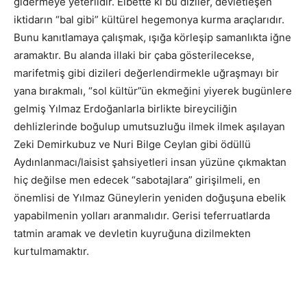
gidermeye yeterlidir. Elbette ki bu diziler, devletleşen
iktidarın “bal gibi” kültürel hegemonya kurma araçlarıdır.
Bunu kanıtlamaya çalışmak, ışığa körleşip samanlıkta iğne
aramaktır. Bu alanda illaki bir çaba gösterilecekse,
marifetmiş gibi dizileri değerlendirmekle uğraşmayı bir
yana bırakmalı, “sol kültür”ün ekmeğini yiyerek bugünlere
gelmiş Yılmaz Erdoğanlarla birlikte bireyciliğin
dehlizlerinde boğulup umutsuzluğu ilmek ilmek aşılayan
Zeki Demirkubuz ve Nuri Bilge Ceylan gibi ödüllü
Aydınlanmacı/laisist şahsiyetleri insan yüzüne çıkmaktan
hiç değilse men edecek “sabotajlara” girişilmeli, en
önemlisi de Yılmaz Güneylerin yeniden doğuşuna ebelik
yapabilmenin yolları aranmalıdır. Gerisi teferruatlarda
tatmin aramak ve devletin kuyruğuna dizilmekten
kurtulmamaktır.