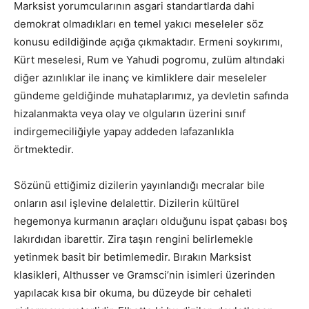
Marksist yorumcularının asgari standartlarda dahi
demokrat olmadıkları en temel yakıcı meseleler söz
konusu edildiğinde açığa çıkmaktadır. Ermeni soykırımı,
Kürt meselesi, Rum ve Yahudi pogromu, zulüm altındaki
diğer azınlıklar ile inanç ve kimliklere dair meseleler
gündeme geldiğinde muhataplarımız, ya devletin safında
hizalanmakta veya olay ve olguların üzerini sınıf
indirgemeciliğiyle yapay addeden lafazanlıkla
örtmektedir.
Sözünü ettiğimiz dizilerin yayınlandığı mecralar bile
onların asıl işlevine delalettir. Dizilerin kültürel
hegemonya kurmanın araçları olduğunu ispat çabası boş
lakırdıdan ibarettir. Zira taşın rengini belirlemekle
yetinmek basit bir betimlemedir. Bırakın Marksist
klasikleri, Althusser ve Gramsci’nin isimleri üzerinden
yapılacak kısa bir okuma, bu düzeyde bir cehaleti