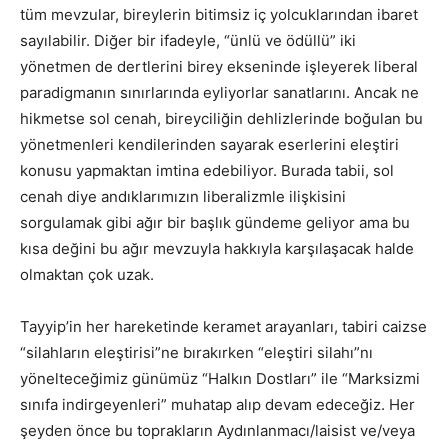
tüm mevzular, bireylerin bitimsiz iç yolcuklarından ibaret
sayılabilir. Diğer bir ifadeyle, “ünlü ve ödüllü” iki
yönetmen de dertlerini birey ekseninde işleyerek liberal
paradigmanın sınırlarında eyliyorlar sanatlarını. Ancak ne
hikmetse sol cenah, bireyciliğin dehlizlerinde boğulan bu
yönetmenleri kendilerinden sayarak eserlerini eleştiri
konusu yapmaktan imtina edebiliyor. Burada tabii, sol
cenah diye andıklarımızın liberalizmle ilişkisini
sorgulamak gibi ağır bir başlık gündeme geliyor ama bu
kısa değini bu ağır mevzuyla hakkıyla karşılaşacak halde
olmaktan çok uzak.
Tayyip’in her hareketinde keramet arayanları, tabiri caizse
“silahların eleştirisi”ne bırakırken “eleştiri silahı”nı
yönelteceğimiz günümüz “Halkın Dostları” ile “Marksizmi
sınıfa indirgeyenleri” muhatap alıp devam edeceğiz. Her
şeyden önce bu toprakların Aydınlanmacı/laisist ve/veya