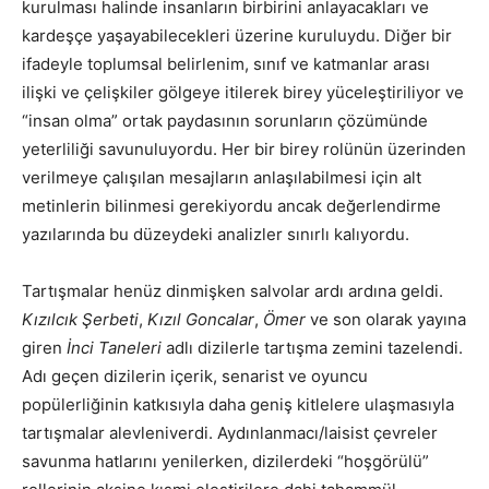
kurulması halinde insanların birbirini anlayacakları ve
kardeşçe yaşayabilecekleri üzerine kuruluydu. Diğer bir
ifadeyle toplumsal belirlenim, sınıf ve katmanlar arası
ilişki ve çelişkiler gölgeye itilerek birey yüceleştiriliyor ve
“insan olma” ortak paydasının sorunların çözümünde
yeterliliği savunuluyordu. Her bir birey rolünün üzerinden
verilmeye çalışılan mesajların anlaşılabilmesi için alt
metinlerin bilinmesi gerekiyordu ancak değerlendirme
yazılarında bu düzeydeki analizler sınırlı kalıyordu.
Tartışmalar henüz dinmişken salvolar ardı ardına geldi.
Kızılcık Şerbeti
,
Kızıl Goncalar
,
Ömer
ve son olarak yayına
giren
İnci Taneleri
adlı dizilerle tartışma zemini tazelendi.
Adı geçen dizilerin içerik, senarist ve oyuncu
popülerliğinin katkısıyla daha geniş kitlelere ulaşmasıyla
tartışmalar alevleniverdi. Aydınlanmacı/laisist çevreler
savunma hatlarını yenilerken, dizilerdeki “hoşgörülü”