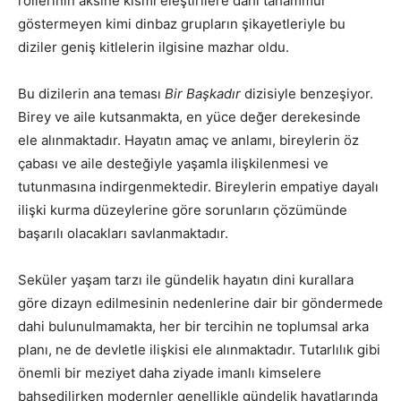
rollerinin aksine kısmi eleştirilere dahi tahammül
göstermeyen kimi dinbaz grupların şikayetleriyle bu
diziler geniş kitlelerin ilgisine mazhar oldu.
Bu dizilerin ana teması
Bir Başkadır
dizisiyle benzeşiyor.
Birey ve aile kutsanmakta, en yüce değer derekesinde
ele alınmaktadır. Hayatın amaç ve anlamı, bireylerin öz
çabası ve aile desteğiyle yaşamla ilişkilenmesi ve
tutunmasına indirgenmektedir. Bireylerin empatiye dayalı
ilişki kurma düzeylerine göre sorunların çözümünde
başarılı olacakları savlanmaktadır.
Seküler yaşam tarzı ile gündelik hayatın dini kurallara
göre dizayn edilmesinin nedenlerine dair bir göndermede
dahi bulunulmamakta, her bir tercihin ne toplumsal arka
planı, ne de devletle ilişkisi ele alınmaktadır. Tutarlılık gibi
önemli bir meziyet daha ziyade imanlı kimselere
bahşedilirken modernler genellikle gündelik hayatlarında