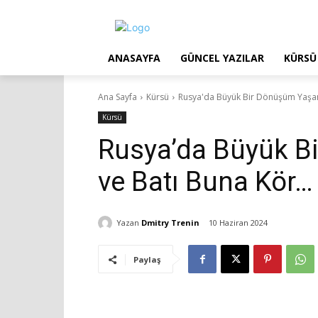
ANASAYFA
GÜNCEL YAZILAR
KÜRSÜ
Ana Sayfa
Kürsü
Rusya'da Büyük Bir Dönüşüm Yaşanı
Kürsü
Rusya’da Büyük B
ve Batı Buna Kör…
Yazan
Dmitry Trenin
10 Haziran 2024
Paylaş