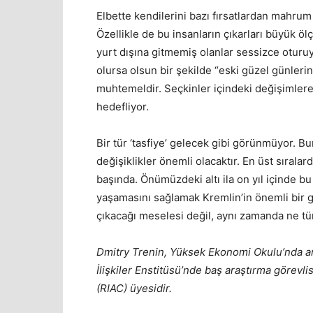
Elbette kendilerini bazı fırsatlardan mahru
Özellikle de bu insanların çıkarları büyük ö
yurt dışına gitmemiş olanlar sessizce oturu
olursa olsun bir şekilde “eski güzel günlerin
muhtemeldir. Seçkinler içindeki değişimlere 
hedefliyor.
Bir tür ‘tasfiye’ gelecek gibi görünmüyor. Bu
değişiklikler önemli olacaktır. En üst sıralar
başında. Önümüzdeki altı ila on yıl içinde b
yaşamasını sağlamak Kremlin’in önemli bir 
çıkacağı meselesi değil, aynı zamanda ne tür 
Dmitry Trenin, Yüksek Ekonomi Okulu’nda a
İlişkiler Enstitüsü’nde baş araştırma görevli
(RIAC) üyesidir.