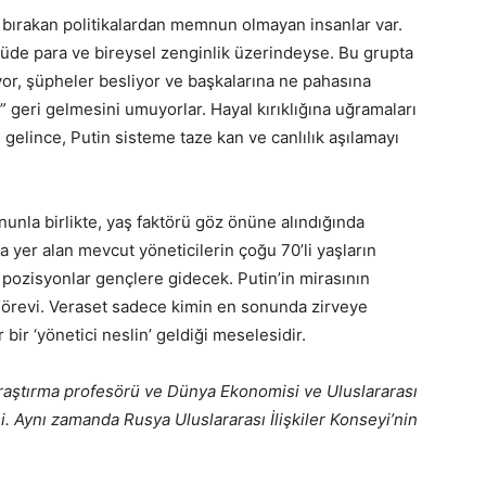
m bırakan politikalardan memnun olmayan insanlar var.
lçüde para ve bireysel zenginlik üzerindeyse. Bu grupta
yor, şüpheler besliyor ve başkalarına ne pahasına
” geri gelmesini umuyorlar. Hayal kırıklığına uğramaları
gelince, Putin sisteme taze kan ve canlılık aşılamayı
nunla birlikte, yaş faktörü göz önüne alındığında
da yer alan mevcut yöneticilerin çoğu 70’li yaşların
u pozisyonlar gençlere gidecek. Putin’in mirasının
görevi. Veraset sadece kimin en sonunda zirveye
bir ‘yönetici neslin’ geldiği meselesidir.
raştırma profesörü ve Dünya Ekonomisi ve Uluslararası
si. Aynı zamanda Rusya Uluslararası İlişkiler Konseyi’nin