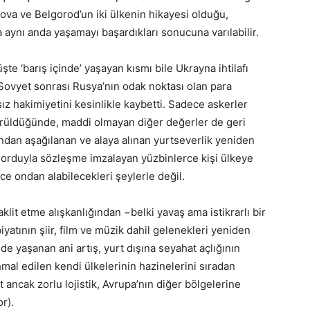
va ve Belgorod’un iki ülkenin hikayesi olduğu,
ynı anda yaşamayı başardıkları sonucuna varılabilir.
şte ‘barış içinde’ yaşayan kısmı bile Ukrayna ihtilafı
Sovyet sonrası Rusya’nın odak noktası olan para
ız hakimiyetini kesinlikle kaybetti. Sadece askerler
öldürüldüğünde, maddi olmayan diğer değerler de geri
ından aşağılanan ve alaya alınan yurtseverlik yeniden
a orduyla sözleşme imzalayan yüzbinlerce kişi ülkeye
e ondan alabilecekleri şeylerle değil.
aklit etme alışkanlığından −belki yavaş ama istikrarlı bir
atının şiir, film ve müzik dahil gelenekleri yeniden
zmde yaşanan ani artış, yurt dışına seyahat açlığının
mal edilen kendi ülkelerinin hazinelerini sıradan
 ancak zorlu lojistik, Avrupa’nın diğer bölgelerine
r).