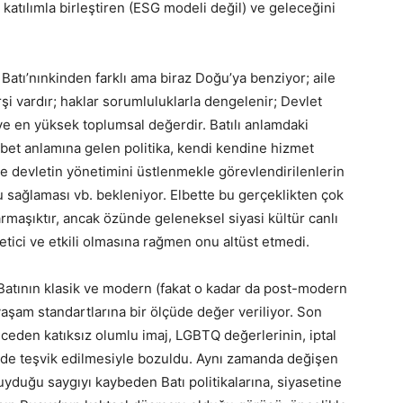
 katılımla birleştiren (ESG modeli değil) ve geleceğini
 Batı’nınkinden farklı ama biraz Doğu’ya benziyor; aile
şi vardır; haklar sorumluluklarla dengelenir; Devlet
 ve en yüksek toplumsal değerdir. Batılı anlamdaki
abet anlamına gelen politika, kendi kendine hizmet
ne devletin yönetimini üstlenmekle görevlendirilenlerin
u sağlaması vb. bekleniyor. Elbette bu gerçeklikten çok
armaşıktır, ancak özünde geleneksel siyasi kültür canlı
retici ve etkili olmasına rağmen onu altüst etmedi.
 Batının klasik ve modern (fakat o kadar da post-modern
yaşam standartlarına bir ölçüde değer veriliyor. Son
nceden katıksız olumlu imaj, LGBTQ değerlerinin, iptal
ilde teşvik edilmesiyle bozuldu. Aynı zamanda değişen
yduğu saygıyı kaybeden Batı politikalarına, siyasetine