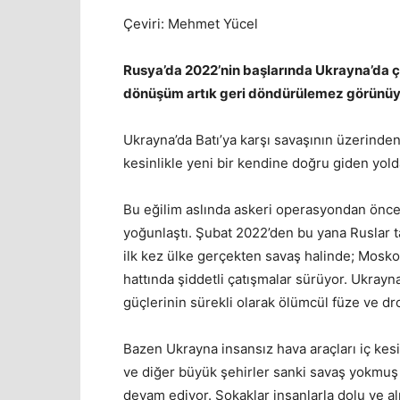
Çeviri: Mehmet Yücel
Rusya’da 2022’nin başlarında Ukrayna’da 
dönüşüm artık geri döndürülemez görünü
Ukrayna’da Batı’ya karşı savaşının üzerinden
kesinlikle yeni bir kendine doğru giden yold
Bu eğilim aslında askeri operasyondan önce 
yoğunlaştı. Şubat 2022’den bu yana Ruslar t
ilk kez ülke gerçekten savaş halinde; Mosk
hattında şiddetli çatışmalar sürüyor. Ukrayna
güçlerinin sürekli olarak ölümcül füze ve dro
Bazen Ukrayna insansız hava araçları iç kes
ve diğer büyük şehirler sanki savaş yokmuş g
devam ediyor. Sokaklar insanlarla dolu ve al