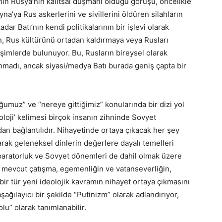
tı’nın Rusya’nın kalıtsal düşmanı olduğu görüşü, öncelikle
a’ya Rus askerlerini ve sivillerini öldüren silahların
ar Batı’nın kendi politikalarının bir işlevi olarak
, Rus kültürünü ortadan kaldırmaya veya Rusları
imlerde bulunuyor. Bu, Rusların bireysel olarak
nmadı, ancak siyasi/medya Batı burada geniş çapta bir
muz” ve “nereye gittiğimiz” konularında bir dizi yol
deoloji’ kelimesi birçok insanın zihninde Sovyet
an bağlantılıdır. Nihayetinde ortaya çıkacak her şey
k geleneksel dinlerin değerlere dayalı temelleri
paratorluk ve Sovyet dönemleri de dahil olmak üzere
le mevcut çatışma, egemenliğin ve vatanseverliğin,
bir tür yeni ideolojik kavramın nihayet ortaya çıkmasını
ağılayıcı bir şekilde “Putinizm” olarak adlandırıyor,
lu” olarak tanımlanabilir.