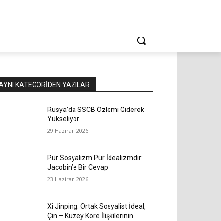
AYNI KATEGORIDEN YAZILAR
Rusya’da SSCB Özlemi Giderek
Yükseliyor
29 Haziran 2026
Pür Sosyalizm Pür İdealizmdir:
Jacobin’e Bir Cevap
23 Haziran 2026
Xi Jinping: Ortak Sosyalist İdeal,
Çin – Kuzey Kore İlişkilerinin