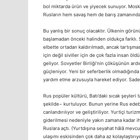
bol miktarda ürün ve yiyecek sunuyor. Mosko
Rusların hem savaş hem de barış zamanında a
Bu yanlış bir sonuç olacaktır. Ülkenin görünü
başlamadan önceki halinden oldukça farklı. 
elbette ortadan kaldırılmadı, ancak tartışmas
için değil siviller için de çok fazla insan 
geliyor. Sovyetler Birliği’nin çöküşünün ard
güçleniyor. Yeni bir seferberlik olmadığınd
yardım etme arzusuyla hareket ediyor. Sadec
Rus popüler kültürü, Batı’daki sıcak şeyleri t
şekilde− kurtuluyor. Bunun yerine Rus edebiy
canlandırılıyor ve geliştiriliyor. Yurtiçi turi
giderilmesi nedeniyle yakın zamana kadar ih
Ruslara açtı. (Yurtdışına seyahat hâlâ mevcut
ulaşımı eskisinden çok daha az kolaylaştırıyo