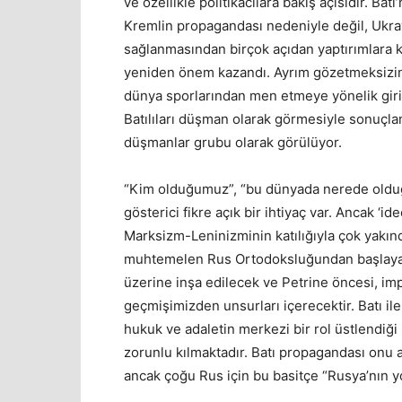
ve özellikle politikacılara bakış açısıdır. Ba
Kremlin propagandası nedeniyle değil, Ukrayn
sağlanmasından birçok açıdan yaptırımlara kad
yeniden önem kazandı. Ayrım gözetmeksizin
dünya sporlarından men etmeye yönelik giriş
Batılıları düşman olarak görmesiyle sonuçla
düşmanlar grubu olarak görülüyor.
“Kim olduğumuz”, “bu dünyada nerede olduğu
gösterici fikre açık bir ihtiyaç var. Ancak ‘i
Marksizm-Leninizminin katılığıyla çok yakınd
muhtemelen Rus Ortodoksluğundan başlayara
üzerine inşa edilecek ve Petrine öncesi, im
geçmişimizden unsurları içerecektir. Batı i
hukuk ve adaletin merkezi bir rol üstlendiği 
zorunlu kılmaktadır. Batı propagandası onu aş
ancak çoğu Rus için bu basitçe “Rusya’nın yo