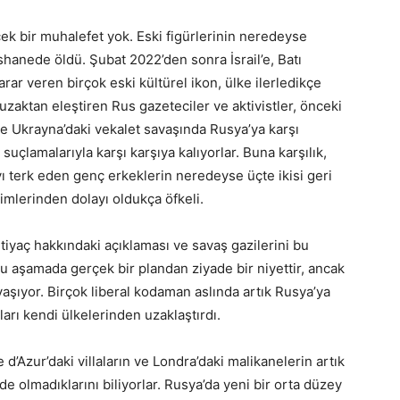
ek bir muhalefet yok. Eski figürlerinin neredeyse
hanede öldü. Şubat 2022’den sonra İsrail’e, Batı
ar veren birçok eski kültürel ikon, ülke ilerledikçe
 uzaktan eleştiren Rus gazeteciler ve aktivistler, önceki
 ve Ukrayna’daki vekalet savaşında Rusya’ya karşı
 suçlamalarıyla karşı karşıya kalıyorlar. Buna karşılık,
 terk eden genç erkeklerin neredeyse üçte ikisi geri
imlerinden dolayı oldukça öfkeli.
htiyaç hakkındaki açıklaması ve savaş gazilerini bu
bu aşamada gerçek bir plandan ziyade bir niyettir, ancak
yaşıyor. Birçok liberal kodaman aslında artık Rusya’ya
onları kendi ülkelerinden uzaklaştırdı.
 d’Azur’daki villaların ve Londra’daki malikanelerin artık
e olmadıklarını biliyorlar. Rusya’da yeni bir orta düzey