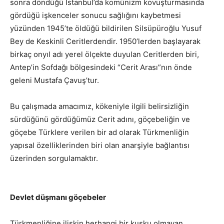
sonra döndüğü İstanbul’da komünizm kovuşturmasında
gördüğü işkenceler sonucu sağlığını kaybetmesi
yüzünden 1945’te öldüğü bildirilen Silsüpüroğlu Yusuf
Bey de Keskinli Ceritlerdendir. 1950’lerden başlayarak
birkaç onyıl adı yerel ölçekte duyulan Ceritlerden biri,
Antep’in Sofdağı bölgesindeki “Cerit Arası”nın önde
geleni Mustafa Çavuş’tur.
Bu çalışmada amacımız, kökeniyle ilgili belirsizliğin
sürdüğünü gördüğümüz Cerit adını, göçebeliğin ve
göçebe Türklere verilen bir ad olarak Türkmenliğin
yapısal özelliklerinden biri olan anarşiyle bağlantısı
üzerinden sorgulamaktır.
Devlet düşmanı göçebeler
Türkmenliğine ilişkin herhangi bir kuşku olmayan