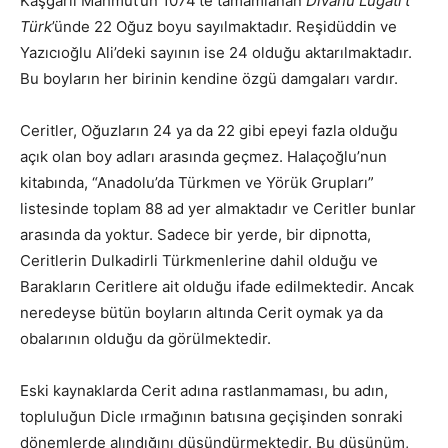
Kaşgarlı Mahmut’un 1074’te tamamlanan
Divanu Lugati’t
Türk
’ünde 22 Oğuz boyu sayılmaktadır. Reşidüddin ve
Yazıcıoğlu Ali’deki sayının ise 24 olduğu aktarılmaktadır.
Bu boyların her birinin kendine özgü damgaları vardır.
Ceritler, Oğuzların 24 ya da 22 gibi epeyi fazla olduğu
açık olan boy adları arasında geçmez. Halaçoğlu’nun
kitabında, “Anadolu’da Türkmen ve Yörük Grupları”
listesinde toplam 88 ad yer almaktadır ve Ceritler bunlar
arasında da yoktur. Sadece bir yerde, bir dipnotta,
Ceritlerin Dulkadirli Türkmenlerine dahil olduğu ve
Barakların Ceritlere ait olduğu ifade edilmektedir. Ancak
neredeyse bütün boyların altında Cerit oymak ya da
obalarının olduğu da görülmektedir.
Eski kaynaklarda Cerit adına rastlanmaması, bu adın,
topluluğun Dicle ırmağının batısına geçişinden sonraki
dönemlerde alındığını düşündürmektedir. Bu düşünüm,