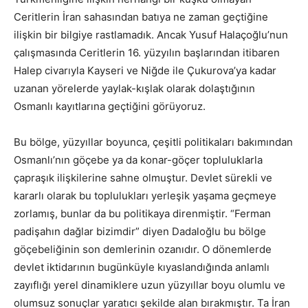
Ceritlerin İran sahasından batıya ne zaman geçtiğine
ilişkin bir bilgiye rastlamadık. Ancak Yusuf Halaçoğlu’nun
çalışmasında Ceritlerin 16. yüzyılın başlarından itibaren
Halep civarıyla Kayseri ve Niğde ile Çukurova’ya kadar
uzanan yörelerde yaylak-kışlak olarak dolaştığının
Osmanlı kayıtlarına geçtiğini görüyoruz.
Bu bölge, yüzyıllar boyunca, çeşitli politikaları bakımından
Osmanlı’nın göçebe ya da konar-göçer topluluklarla
çapraşık ilişkilerine sahne olmuştur. Devlet sürekli ve
kararlı olarak bu toplulukları yerleşik yaşama geçmeye
zorlamış, bunlar da bu politikaya direnmiştir. “Ferman
padişahın dağlar bizimdir” diyen Dadaloğlu bu bölge
göçebeliğinin son demlerinin ozanıdır. O dönemlerde
devlet iktidarının bugünküyle kıyaslandığında anlamlı
zayıflığı yerel dinamiklere uzun yüzyıllar boyu olumlu ve
olumsuz sonuçlar yaratıcı şekilde alan bırakmıştır. Ta İran