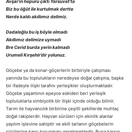
Avşar’ın hopuru çıktı Yarsuvat’ta
Biz bu öğüt ile kurtulmak dertte
Nerde kaldı akıllımız delimiz.
Dadaloğlu bu iş böyle olmadı
Akıllımız delimize uymadı
Bre Cerid burda yerin kalmadı
Urumeli Kırşehir’dir yolunuz.
Göçebe ya da konar-göçerlerin birbiriyle çatışması
yanında bu toplulukların neredeyse doğal çatışma, başka
bir ifadeyle ilişki tarafını yerleşikler oluşturmaktadır.
Göçebe yaşantının epeyce eskiden beri yerleşik
topluluklarla simbiyotik bir ilişki içinde olduğu bilinir.
Tarım ile hayvancılık birbirine çeşitli şekillerde muhtaç
doğal rakiplerdir. Hayvan sürüleri için ekinlik alanlar
yayılım işlevine sahiptir ve ekili tarlanın göçebelerin
sürülerine karşı korunması gerekmektedir. Buna karşın,