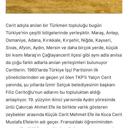
Cerit adıyla anılan bir Türkmen topluluğu bugün
Türkiye’nin çeşitli bölgelerinde yerleşiktir. Maraş, Antep,
Osmaniye, Adana, Kırıkkale, Kırşehir, Niğde, Kayseri,
Sivas, Afyon, Aydın, Mersin ve daha birçok yerde, küçük
bir kısmı Maraş’ın Çağlayancerit ilçesi gibi aynı adla anılsa
da çoğu farklı adlarla anılan yerleşimleri bulunuyor
Ceritlerin. 1960’larda Türkiye İşçi Partisinin ilk
yöneticilerinden ve geçen yıl ölen TKP’li Yalçın Cerit
yanında, şu yıllarda İzmir Selçuk belediyesinin başkanı
Filiz Ceritoğlu’nun adlarını bu topluluktan aldığı
anlaşılıyor. 19. yüzyılın ikinci yarısında Aydın yöresinde
ünlü Çakırcalı Ahmet Efe ile birlikte varlık gösteren
zeybekler arasında Küçük Cerit Mehmet Efe ile Koca Cerit
Mustafa Efelerin adı geçer. Fransa’daki öğreniminden