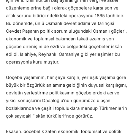
için ve II. Mahmut’tan başlayarak girilen vergi ve asker
düzenlemelerine bağlı olarak göçebelere karşı son ve
artık sorunu bitirici nitelikteki operasyonu 1865 tarihlidir.
Bu dönemde, ünlü Osmanlı devlet adamı ve tarihçisi
Cevdet Paşanın politik sorumluluğundaki Osmanlı güçleri,
ekonomik ve toplumsal bakımdan takati azalmış son
göçebe direnişini de ezdi ve bölgedeki göçebeler iskân
edildi. İslahiye, Reyhanlı, Osmaniye gibi yerleşimler bu
operasyonla kurulmuştur.
Göçebe yaşamının, her şeye karşın, yerleşik yaşama göre
büyük bir özgürlük anlamına geldiğinin duyusal karşılığını,
devletin yerleştirme politikasının göçebelerdeki acı ve
yıkıcı sonuçlarını Dadaloğlu’nun günümüze ulaşan
bozlaklarında ve çeşitli topluluklara mensup Türkmenlerin
çok sayıdaki “iskân türküleri”nde görürüz.
Esasen, göçebelik zaten ekonomik, toplumsal ve politik