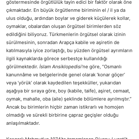
göstermesinde örgütlülük tayin edici bir faktör olarak öne
çıkmaktadır. En büyük örgütlenme biriminin el / il ya da
ulus olduğu, ardından boylar ve giderek küçülerek kollar,
oymaklar, obalardan oluşan örgütsel birimlerden söz
edildiğini biliyoruz. Türkmenlerin örgütsel olarak izinin
sürülmesinin, sonradan Arapça kabile ve aşiretin de
katılmasıyla iyice zorlaştığı, bu yüzden örgütsel ayrımların
ilgili kaynaklarda görece serbestçe kullanıldığı
görülmektedir.
İslam Ansiklopedisi’
ne göre, “Osmanlı
kanunnâme ve belgelerinde genel olarak ‘konar göçer’
veya ‘yörük’ olarak kaydedilen teşekküller, yukarıdan
aşağıya bir sıraya göre, boy (kabile, taife), aşiret, cemaat,
oymak, mahalle, oba (aile) şeklinde bölümlere ayrılmıştır.”
Ancak bu birimlerin hiçbir zaman istikrarlı ve homojen
olmadığı ve sürekli birbirine çapraz geçişler olduğu
anlaşılmaktadır.