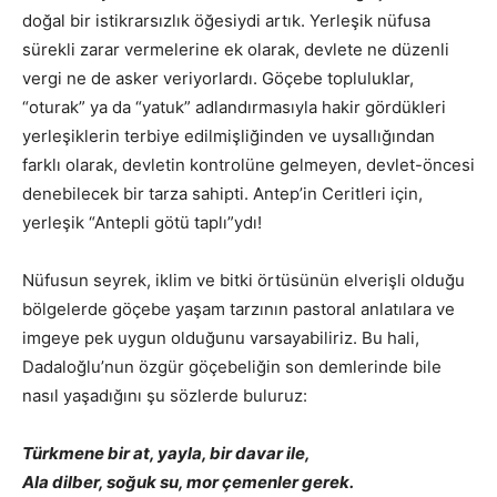
doğal bir istikrarsızlık öğesiydi artık. Yerleşik nüfusa
sürekli zarar vermelerine ek olarak, devlete ne düzenli
vergi ne de asker veriyorlardı. Göçebe topluluklar,
“oturak” ya da “yatuk” adlandırmasıyla hakir gördükleri
yerleşiklerin terbiye edilmişliğinden ve uysallığından
farklı olarak, devletin kontrolüne gelmeyen, devlet-öncesi
denebilecek bir tarza sahipti. Antep’in Ceritleri için,
yerleşik “Antepli götü taplı”ydı!
Nüfusun seyrek, iklim ve bitki örtüsünün elverişli olduğu
bölgelerde göçebe yaşam tarzının pastoral anlatılara ve
imgeye pek uygun olduğunu varsayabiliriz. Bu hali,
Dadaloğlu’nun özgür göçebeliğin son demlerinde bile
nasıl yaşadığını şu sözlerde buluruz:
Türkmene bir at, yayla, bir davar ile,
Ala dilber, soğuk su, mor çemenler gerek.