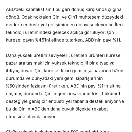
ABD’deki kapitalist sınıf bu geri dönüş karşısında çılgına
döndü. Odak noktaları Çin, ve Çin’i muhteşem düzeydeki
modern endüstriyel gelişiminden dolayı suçluyorlar. İleri
teknoloji üretimindeki gelecek açıkça görülüyor: Çin
küresel payın %45’ini elinde tutarken, ABD’nin payı %11.
Daha yüksek üretim seviyeleri, üretilen ürünleri küresel
pazarlara taşımak için yüksek teknolojili bir altyapıya
ihtiyaç duyar. Çin, küresel ticari gemi inşa pazarına hâkim
durumda ve dünyadaki yeni gemi siparişlerinin
%50’sinden fazlasını üretirken, ABD’nin payı %1’in altına
düşmüş durumda. Çin’in gemi inşa endüstrisi, hükümet
desteğiyle geniş bir endüstriyel tabanla destekleniyor ve
bu da Çin’in ABD’den daha büyük ölçekte rekabet
etmesine olanak tanıyor.
Çin’in yüksek hızlı demiryolları 500 şehri birbirine