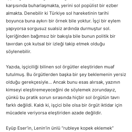
karşısında buharlaşmakta, yerini sol popülist bir ezber
almakta. Denebilir ki Türkiye sol hareketinin tarihi
boyunca buna aykırı bir örnek bile yoktur. İşçi bir eylem
yapıyorsa sorgusuz sualsiz ardında durmuştur sol.
İçeriğinden bağımsız bir bakışla bile bunun politik bir
tavırdan çok kutsal bir izleği takip etmek olduğu
söylenebilir.
Yazıda, işçiciliği bilinen sol örgütler eleştiriden muaf
tutulmuş. Bu örgütlerden başka bir şey beklemenin yersiz
olduğu gerekçesiyle… Ancak bunu esas alırsak, yazının
kimseyi eleştiremeyeceğini de söylemek zorundayız,
çünkü bu pratik sorun sırasında hiçbir sol örgütün tavrı
farklı değildi. Kaldı ki, işçici bile olsa bir örgüt iktidar için
mücadele veriyorsa eleştiriden azade değildir.
Eyüp Eser’in, Lenin’in ünlü “rubleye kopek eklemek”