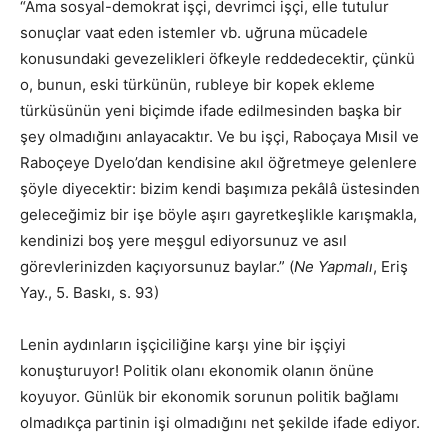
“Ama sosyal-demokrat işçi, devrimci işçi, elle tutulur
sonuçlar vaat eden istemler vb. uğruna mücadele
konusundaki gevezelikleri öfkeyle reddedecektir, çünkü
o, bunun, eski türkünün, rubleye bir kopek ekleme
türküsünün yeni biçimde ifade edilmesinden başka bir
şey olmadığını anlayacaktır. Ve bu işçi, Raboçaya Mısil ve
Raboçeye Dyelo’dan kendisine akıl öğretmeye gelenlere
şöyle diyecektir: bizim kendi başımıza pekâlâ üstesinden
geleceğimiz bir işe böyle aşırı gayretkeşlikle karışmakla,
kendinizi boş yere meşgul ediyorsunuz ve asıl
görevlerinizden kaçıyorsunuz baylar.” (
Ne Yapmalı
, Eriş
Yay., 5. Baskı, s. 93)
Lenin aydınların işçiciliğine karşı yine bir işçiyi
konuşturuyor! Politik olanı ekonomik olanın önüne
koyuyor. Günlük bir ekonomik sorunun politik bağlamı
olmadıkça partinin işi olmadığını net şekilde ifade ediyor.