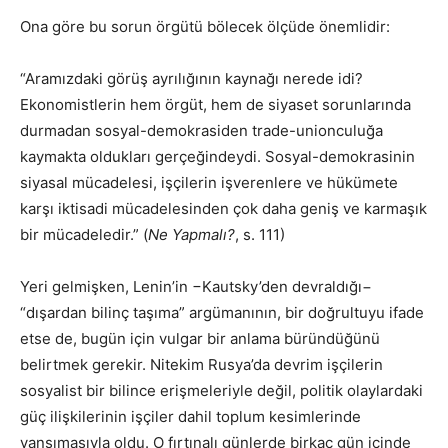
Ona göre bu sorun örgütü bölecek ölçüde önemlidir:
“Aramızdaki görüş ayrılığının kaynağı nerede idi?
Ekonomistlerin hem örgüt, hem de siyaset sorunlarında
durmadan sosyal-demokrasiden trade-unionculuğa
kaymakta oldukları gerçeğindeydi. Sosyal-demokrasinin
siyasal mücadelesi, işçilerin işverenlere ve hükümete
karşı iktisadi mücadelesinden çok daha geniş ve karmaşık
bir mücadeledir.” (
Ne Yapmalı?
, s. 111)
Yeri gelmişken, Lenin’in −Kautsky’den devraldığı−
“dışardan bilinç taşıma” argümanının, bir doğrultuyu ifade
etse de, bugün için vulgar bir anlama büründüğünü
belirtmek gerekir. Nitekim Rusya’da devrim işçilerin
sosyalist bir bilince erişmeleriyle değil, politik olaylardaki
güç ilişkilerinin işçiler dahil toplum kesimlerinde
yansımasıyla oldu. O fırtınalı günlerde birkaç gün içinde