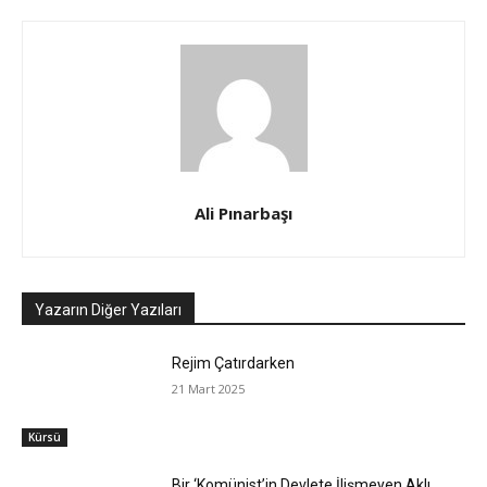
Ali Pınarbaşı
Yazarın Diğer Yazıları
Rejim Çatırdarken
21 Mart 2025
Kürsü
Bir ‘Komünist’in Devlete İlişmeyen Aklı