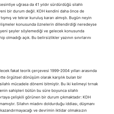
sintiye uğrasa da 41 yıldır sürdürdüğü silahlı
yeni bir durum değil. KDH kendini daha önce de
rtışmış ve tekrar kuruluş kararı almıştı. Bugün neyin
 gelişmeler konusunda öznelerin dillendirdiği neredeyse
n yeni şeyler söylemediği ve gelecek konusunda
ip olmadığı açık. Bu belirsizlikler yazının sınırlarını
lecek fakat teorik çerçevesi 1999-2004 yılları arasında
tte örgütsel dönüşüm olarak karşılık bulan bir
lahlı mücadele dönemi bitmiştir. Bu iki kelimeyi tırnak
in sahipleri bütün bu süre boyunca silahlı
rtaya çelişkili görünen bir durum çıkmaktadır: KDH
kamamıştır. Silahın miadını doldurduğu iddiası, düşmanı
 kazandırmayacağı ve devrimin iktidar olmaksızın