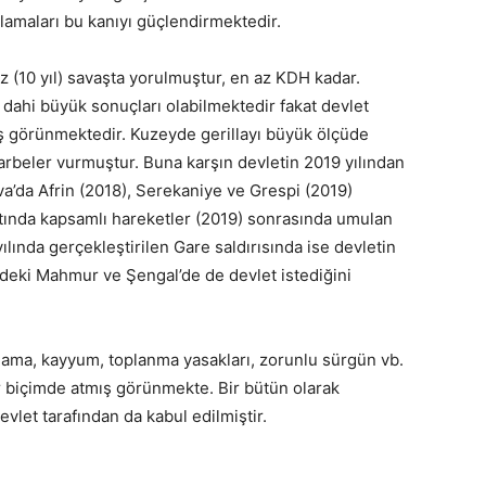
amaları bu kanıyı güçlendirmektedir.
z (10 yıl) savaşta yorulmuştur, en az KDH kadar.
dahi büyük sonuçları olabilmektedir fakat devlet
mış görünmektedir. Kuzeyde gerillayı büyük ölçüde
darbeler vurmuştur. Buna karşın devletin 2019 yılından
va’da Afrin (2018), Serekaniye ve Grespi (2019)
ttında kapsamlı hareketler (2019) sonrasında umulan
lında gerçekleştirilen Gare saldırısında ise devletin
edeki Mahmur ve Şengal’de de devlet istediğini
uklama, kayyum, toplanma yasakları, zorunlu sürgün vb.
ir biçimde atmış görünmekte. Bir bütün olarak
let tarafından da kabul edilmiştir.