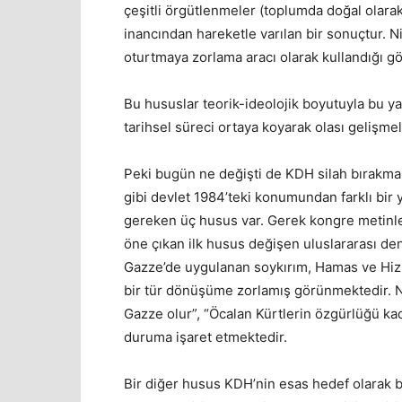
çeşitli örgütlenmeler (toplumda doğal olarak
inancından hareketle varılan bir sonuçtur. N
oturtmaya zorlama aracı olarak kullandığı g
Bu hususlar teorik-ideolojik boyutuyla bu y
tarihsel süreci ortaya koyarak olası gelişmel
Peki bugün ne değişti de KDH silah bırakma k
gibi devlet 1984’teki konumundan farklı bir
gereken üç husus var. Gerek kongre metinl
öne çıkan ilk husus değişen uluslararası de
Gazze’de uygulanan soykırım, Hamas ve Hizbul
bir tür dönüşüme zorlamış görünmektedir. Ni
Gazze olur”, “Öcalan Kürtlerin özgürlüğü ka
duruma işaret etmektedir.
Bir diğer husus KDH’nin esas hedef olarak be