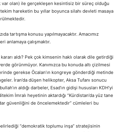
 var olan) ile gerçekleşen kesintisiz bir süreç olduğu
itekim hareketin bu yıllar boyunca silahı devleti masaya
örülmektedir.
azıda tartışma konusu yapılmayacaktır. Amacımız
eri anlamaya çalışmaktır.
ararı aldı? Pek çok kimsenin haklı olarak dile getirdiği
 yerde görünmüyor. Kanımızca bu konuda altı çizilmesi
erinde gerekse Öcalan’ın kongreye gönderdiği metinde
ngeler. İran’da düşen helikopter, Aksa Tufanı sonucu
lah’ın aldığı darbeler, Esad’ın gidişi hususları KDH’yi
tekim İmralı heyetinin aktardığı “Kürdistan’da yüz tane
dar güvenliğini de öncelemektedir” cümleleri bu
lirlediği “demokratik toplumu inşa” stratejisinin