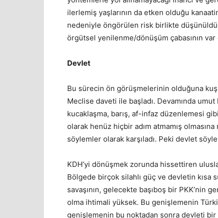
ilerlemiş yaşlarının da etken olduğu kanaatin
nedeniyle öngörülen risk birlikte düşünüldüğ
örgütsel yenilenme/dönüşüm çabasının var
Devlet
Bu sürecin ön görüşmelerinin olduğuna kuşk
Meclise daveti ile başladı. Devamında umut h
kucaklaşma, barış, af-infaz düzenlemesi gibi
olarak henüz hiçbir adım atmamış olmasına 
söylemler olarak karşıladı. Peki devlet söy
KDH’yi dönüşmek zorunda hissettiren ulusla
Bölgede birçok silahlı güç ve devletin kısa 
savaşının, gelecekte başıboş bir PKK’nin g
olma ihtimali yüksek. Bu genişlemenin Türkiy
genişlemenin bu noktadan sonra devleti bir h