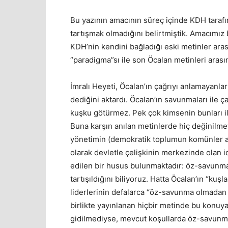
Bu yazının amacının süreç içinde KDH tarafın
tartışmak olmadığını belirtmiştik. Amacımız b
KDH’nin kendini bağladığı eski metinler aras
“paradigma”sı ile son Öcalan metinleri arası
İmralı Heyeti, Öcalan’ın çağrıyı anlamayanlar
dediğini aktardı. Öcalan’ın savunmaları ile ç
kuşku götürmez. Pek çok kimsenin bunları i
Buna karşın anılan metinlerde hiç değinilm
yönetimin (demokratik toplumun komünler arac
olarak devletle çelişkinin merkezinde olan id
edilen bir husus bulunmaktadır: öz-savunm
tartışıldığını biliyoruz. Hatta Öcalan’ın “ku
liderlerinin defalarca “öz-savunma olmadan 
birlikte yayınlanan hiçbir metinde bu konuy
gidilmediyse, mevcut koşullarda öz-savunm