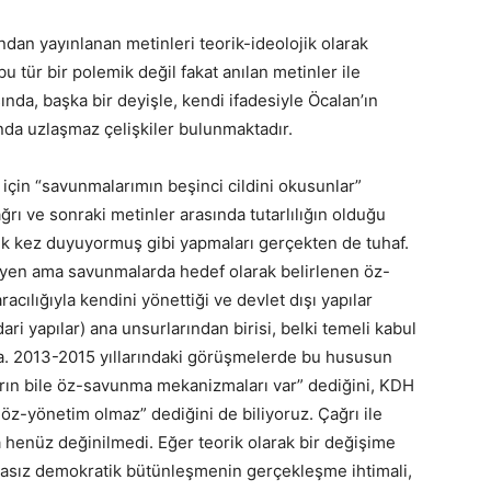
dan yayınlanan metinleri teorik-ideolojik olarak
u tür bir polemik değil fakat anılan metinler ile
ında, başka bir deyişle, kendi ifadesiyle Öcalan’ın
nda uzlaşmaz çelişkiler bulunmaktadır.
 için “savunmalarımın beşinci cildini okusunlar”
ağrı ve sonraki metinler arasında tutarlılığın olduğu
lk kez duyuyormuş gibi yapmaları gerçekten de tuhaf.
eyen ama savunmalarda hedef olarak belirlenen öz-
ılığıyla kendini yönettiği ve devlet dışı yapılar
ari yapılar) ana unsurlarından birisi, belki temeli kabul
a. 2013-2015 yıllarındaki görüşmelerde bu hususun
şların bile öz-savunma mekanizmaları var” dediğini, KDH
öz-yönetim olmaz” dediğini de biliyoruz. Çağrı ile
a henüz değinilmedi. Eğer teorik olarak bir değişime
asız demokratik bütünleşmenin gerçekleşme ihtimali,