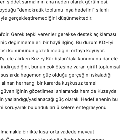
len şiddet sarmalının ana neden olarak görülmesi.
oyduğu “demokratik toplumu inşa hedefini” silahlı
yle gerçekleştiremediğini düşünmektedir.
dir. Gerek tepki verenler gerekse destek açıklaması
iç değinmemeleri bir hayli ilginç. Bu durum KDH’yi
rarası konumunun gözetilmediğini ortaya koyuyor.
H’yi ele alırken Kuzey Kürdistan’daki konumunu dar ele
ye indirgediğini, bunun çok ötesine varan girift toplumsal
hususlarda hegemon güç olduğu gerçeğini ıskaladığı
 alınan herhangi bir kararda kuşkusuz temel
in güvenliğinin gözetilmesi anlamında hem de Kuzeyde
nin yaslandığı/yaslanacağı güç olarak. Hedeflenenin bu
iğini koruyarak bulundukları ülkelere entegrasyonu
mamakla birlikte kısa-orta vadede mevcut
ek Öcalan’ın gerek hareketin önder kadrolarının