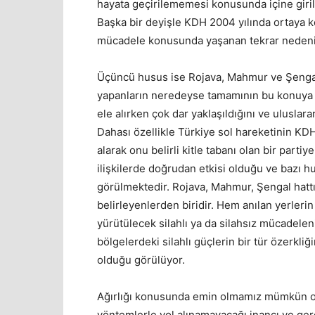
hayata geçirilememesi konusunda içine giri
Başka bir deyişle KDH 2004 yılında ortaya k
mücadele konusunda yaşanan tekrar nedeni
Üçüncü husus ise Rojava, Mahmur ve Şengal’
yapanların neredeyse tamamının bu konuya h
ele alırken çok dar yaklaşıldığını ve ulusla
Dahası özellikle Türkiye sol hareketinin KD
alarak onu belirli kitle tabanı olan bir parti
ilişkilerde doğrudan etkisi olduğu ve bazı 
görülmektedir. Rojava, Mahmur, Şengal hattı
belirleyenlerden biridir. Hem anılan yerler
yürütülecek silahlı ya da silahsız mücadele
bölgelerdeki silahlı güçlerin bir tür özerkl
olduğu görülüyor.
Ağırlığı konusunda emin olmamız mümkün ol
yöntemlerle yol alınamayacağı inancı ve ger