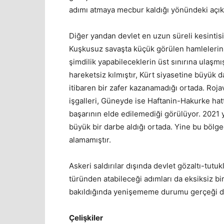
adımı atmaya mecbur kaldığı yönündeki açıkl
Diğer yandan devlet en uzun süreli kesintisi
Kuşkusuz savaşta küçük görülen hamlelerin 
şimdilik yapabileceklerin üst sınırına ulaş
hareketsiz kılmıştır, Kürt siyasetine büyük 
itibaren bir zafer kazanamadığı ortada. Roja
işgalleri, Güneyde ise Haftanin-Hakurke ha
başarının elde edilemediği görülüyor. 2021 yı
büyük bir darbe aldığı ortada. Yine bu bölg
alamamıştır.
Askeri saldırılar dışında devlet gözaltı-tut
türünden atabileceği adımları da eksiksiz b
bakıldığında yenişememe durumu gerçeği dev
Çelişkiler