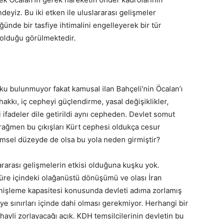
deyiz. Bu iki etken ile uluslararası gelişmeler
ünde bir tasfiye ihtimalini engelleyerek bir tür
 olduğu görülmektedir.
u bulunmuyor fakat kamusal ilan Bahçeli’nin Öcalan’ı
akkı, iç cepheyi güçlendirme, yasal değişiklikler,
 ifadeler dile getirildi aynı cepheden. Devlet somut
rağmen bu çıkışları Kürt cephesi oldukça cesur
lemsel düzeyde de olsa bu yola neden girmiştir?
rarası gelişmelerin etkisi olduğuna kuşku yok.
süre içindeki olağanüstü dönüşümü ve olası İran
enişleme kapasitesi konusunda devleti adıma zorlamış
e sınırları içinde dahi olması gerekmiyor. Herhangi bir
ayli zorlayacağı açık. KDH temsilcilerinin devletin bu