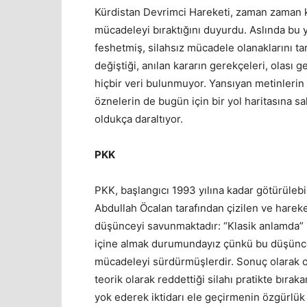
Kürdistan Devrimci Hareketi, zaman zaman ke
mücadeleyi bıraktığını duyurdu. Aslında bu 
feshetmiş, silahsız mücadele olanaklarını ta
değiştiği, anılan kararın gerekçeleri, olası
hiçbir veri bulunmuyor. Yansıyan metinleri
öznelerin de bugün için bir yol haritasına sah
oldukça daraltıyor.
PKK
PKK, başlangıcı 1993 yılına kadar götürülebi
Abdullah Öcalan tarafından çizilen ve hareke
düşünceyi savunmaktadır: “Klasik anlamda” si
içine almak durumundayız çünkü bu düşüncen
mücadeleyi sürdürmüşlerdir. Sonuç olarak o
teorik olarak reddettiği silahı pratikte bıra
yok ederek iktidarı ele geçirmenin özgürlük