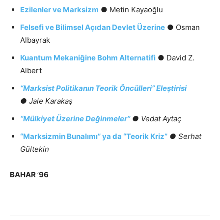
Ezilenler ve Marksizm
● Metin Kayaoğlu
Felsefi ve Bilimsel Açıdan Devlet Üzerine
● Osman
Albayrak
Kuantum Mekaniğine Bohm Alternatifi
● David Z.
Albert
“Marksist Politikanın Teorik Öncülleri” Eleştirisi
● Jale Karakaş
“Mülkiyet Üzerine Değinmeler”
● Vedat Aytaç
“Marksizmin Bunalımı” ya da “Teorik Kriz”
● Serhat
Gültekin
BAHAR
’
96