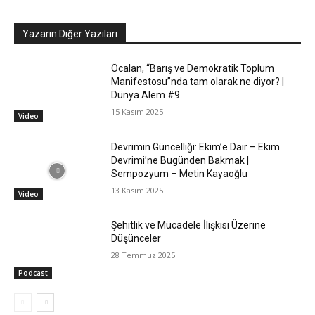
Yazarın Diğer Yazıları
Öcalan, “Barış ve Demokratik Toplum
Manifestosu”nda tam olarak ne diyor? |
Dünya Alem #9
15 Kasım 2025
Video
Devrimin Güncelliği: Ekim’e Dair – Ekim
Devrimi’ne Bugünden Bakmak |
Sempozyum – Metin Kayaoğlu
13 Kasım 2025
Video
Şehitlik ve Mücadele İlişkisi Üzerine
Düşünceler
28 Temmuz 2025
Podcast