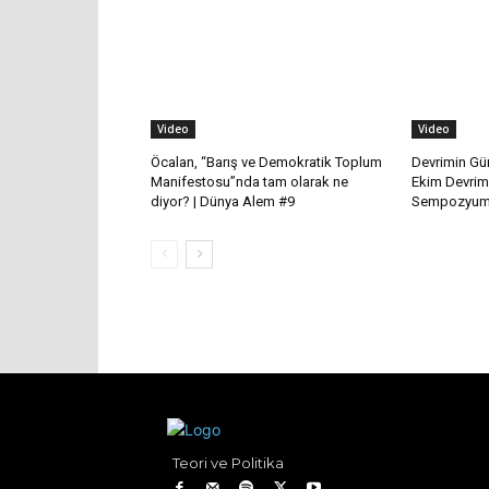
Video
Video
Öcalan, “Barış ve Demokratik Toplum
Devrimin Gün
Manifestosu”nda tam olarak ne
Ekim Devrim
diyor? | Dünya Alem #9
Sempozyum 
Teori ve Politika