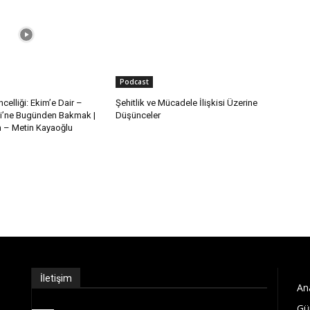
Podcast
celliği: Ekim’e Dair –
Şehitlik ve Mücadele İlişkisi Üzerine
i’ne Bugünden Bakmak |
Düşünceler
– Metin Kayaoğlu
İletişim
An
Gü