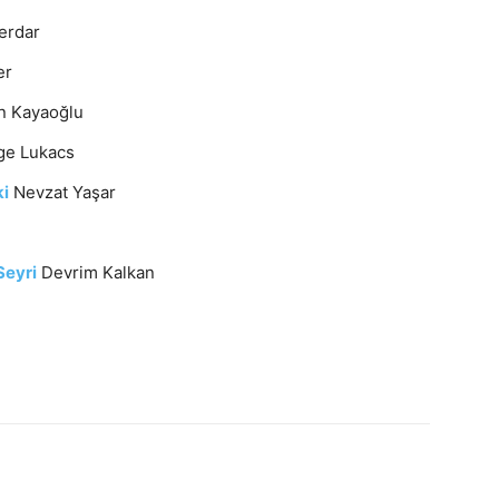
erdar
er
n Kayaoğlu
ge Lukacs
ki
Nevzat Yaşar
Seyri
Devrim Kalkan