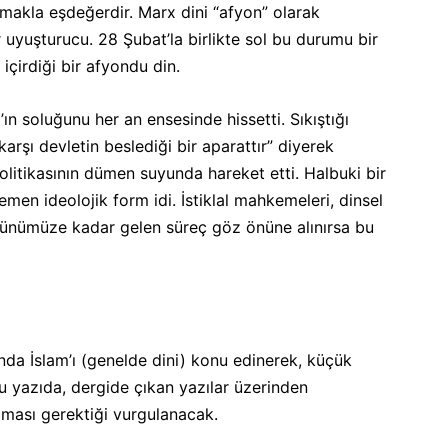
amakla eşdeğerdir. Marx dini “afyon” olarak
ir uyuşturucu. 28 Şubat’la birlikte sol bu durumu bir
içirdiği bir afyondu din.
ın soluğunu her an ensesinde hissetti. Sıkıştığı
 karşı devletin beslediği bir aparattır” diyerek
olitikasının dümen suyunda hareket etti. Halbuki bir
men ideolojik form idi. İstiklal mahkemeleri, dinsel
e günümüze kadar gelen süreç göz önüne alınırsa bu
nda İslam’ı (genelde dini) konu edinerek, küçük
Bu yazıda, dergide çıkan yazılar üzerinden
lması gerektiği vurgulanacak.