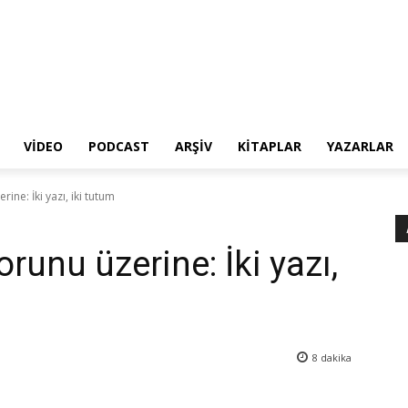
VIDEO
PODCAST
ARŞIV
KITAPLAR
YAZARLAR
ne: İki yazı, iki tutum
unu üzerine: İki yazı,
8
dakika