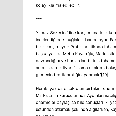
kolaylıkla maledilebilir.
***
Yılmaz Sezer’in ‘dine karşı mücadele’ ko
incelendiğinde muğlaklık barındırıyor. F
belirlemiş oluyor: Pratik-politikada tah
başka yazıda Metin Kayaoğlu, Marksistler
davrandığını ve bunlardan birinin tahamm
arkasından ekliyor: “İslama uzaktan bakış 
girmenin teorik pratiğini yapmak”
[10]
Her iki yazıda ortak olan birtakım önerme
Marksizmin kurucularında Aydınlanmacılığ
önermeler paylaşılsa bile sonuçları iki ya
üstünden atlamak şeklinde algılarken, Ka