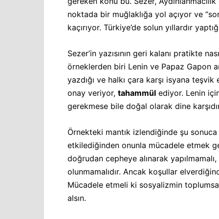
gereken konu bu. Sezer, Aydınlanmacılık el
noktada bir muğlaklığa yol açıyor ve “so
kaçırıyor. Türkiye’de solun yıllardır yaptığ
Sezer’in yazısının geri kalanı pratikte nas
örneklerden biri Lenin ve Papaz Gapon ar
yazdığı ve halkı çara karşı isyana teşvik ed
onay veriyor,
tahammül
ediyor. Lenin iç
gerekmese bile doğal olarak dine karşıdır
Örnekteki mantık izlendiğinde şu sonuca va
etkilediğinden onunla mücadele etmek ge
doğrudan cepheye alınarak yapılmamalı, h
olunmamalıdır. Ancak koşullar elverdiğin
Mücadele etmeli ki sosyalizmin toplumsal
alsın.