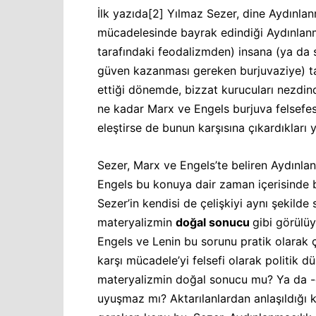
İlk yazıda
[2]
Yılmaz Sezer, dine Aydınlanma
mücadelesinde bayrak edindiği Aydınlanma
tarafındaki feodalizmden) insana (ya da s
güven kazanması gereken burjuvaziye) ta
ettiği dönemde, bizzat kurucuları nezdin
ne kadar Marx ve Engels burjuva felsefesi
eleştirse de bunun karşısına çıkardıkları 
Sezer, Marx ve Engels’te beliren Aydınlan
Engels bu konuya dair zaman içerisinde bir
Sezer’in kendisi de çelişkiyi aynı şekilde
materyalizmin
doğal sonucu
gibi görülüy
Engels ve Lenin bu sorunu pratik olarak
karşı mücadele’yi felsefi olarak politik 
materyalizmin doğal sonucu mu? Ya da -
uyuşmaz mı? Aktarılanlardan anlaşıldığı k