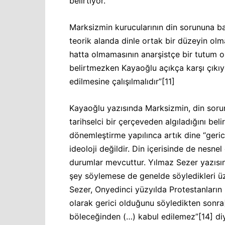
belirtiyor.
Marksizmin kurucularının din sorununa bak
teorik alanda dinle ortak bir düzeyin olma
hatta olmamasının anarşistçe bir tutum ola
belirtmezken Kayaoğlu açıkça karşı çıkıyor
edilmesine çalışılmalıdır”
[11]
Kayaoğlu yazısında Marksizmin, din sorun
tarihselci bir çerçeveden algıladığını belir
dönemleştirme yapılınca artık dine “geri
ideoloji değildir. Din içerisinde de nesne
durumlar mevcuttur. Yılmaz Sezer yazısınd
şey söylemese de genelde söyledikleri 
Sezer, Onyedinci yüzyılda Protestanların 
olarak gerici olduğunu söyledikten sonra
böleceğinden (…) kabul edilemez”
[14]
diy