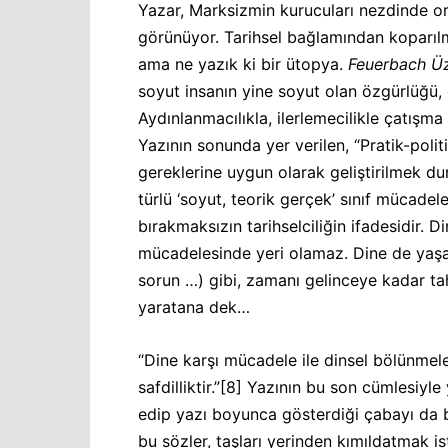
Yazar, Marksizmin kurucuları nezdinde ort
görünüyor. Tarihsel bağlamından koparılmı
ama ne yazık ki bir ütopya.
Feuerbach Üz
soyut insanın yine soyut olan özgürlüğü, 
Aydınlanmacılıkla, ilerlemecilikle çatışma
Yazının sonunda yer verilen, “Pratik-poli
gereklerine uygun olarak geliştirilmek d
türlü ‘soyut, teorik gerçek’ sınıf mücadel
bırakmaksızın tarihselciliğin ifadesidir. D
mücadelesinde yeri olamaz. Dine de yaşamd
sorun …) gibi, zamanı gelinceye kadar t
yaratana dek…
“Dine karşı mücadele ile dinsel bölünmele
safdilliktir.”
[8]
Yazının bu son cümlesiyle y
edip yazı boyunca gösterdiği çabayı da bir
bu sözler, taşları yerinden kımıldatmak i