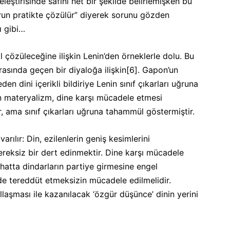
eştirisinde safını net bir şekilde belirlemişken bu
run pratikte çözülür” diyerek sorunu gözden
ı gibi…
ıl çözüleceğine ilişkin Lenin’den örneklerle dolu. Bu
asında geçen bir diyaloğa ilişkin
[6]
. Gapon’un
en dini içerikli bildiriye Lenin sınıf çıkarları uğruna
in materyalizm, dine karşı mücadele etmesi
, ama sınıf çıkarları uğruna tahammül göstermiştir.
rılır: Din, ezilenlerin geniş kesimlerini
reksiz bir dert edinmektir. Dine karşı mücadele
atta dindarların partiye girmesine engel
de tereddüt etmeksizin mücadele edilmelidir.
laşması ile kazanılacak ‘özgür düşünce’ dinin yerini