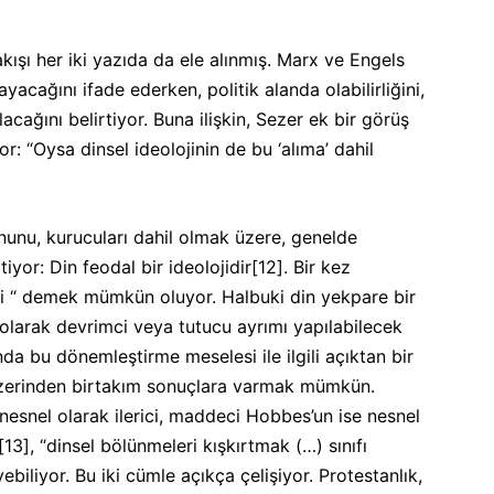
ışı her iki yazıda da ele alınmış. Marx ve Engels
yacağını ifade ederken, politik alanda olabilirliğini,
cağını belirtiyor. Buna ilişkin, Sezer ek bir görüş
: “Oysa dinsel ideolojinin de bu ‘alıma’ dahil
unu, kurucuları dahil olmak üzere, genelde
tiyor: Din feodal bir ideolojidir
[12]
. Bir kez
ci “ demek mümkün oluyor. Halbuki din yekpare bir
l olarak devrimci veya tutucu ayrımı yapılabilecek
a bu dönemleştirme meselesi ile ilgili açıktan bir
üzerinden birtakım sonuçlara varmak mümkün.
nesnel olarak ilerici, maddeci Hobbes’un ise nesnel
[13]
, “dinsel bölünmeleri kışkırtmak (…) sınıfı
ebiliyor. Bu iki cümle açıkça çelişiyor. Protestanlık,