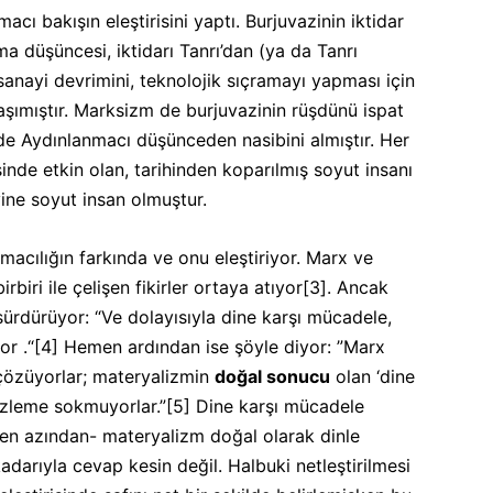
cı bakışın eleştirisini yaptı. Burjuvazinin iktidar
 düşüncesi, iktidarı Tanrı’dan (ya da Tanrı
anayi devrimini, teknolojik sıçramayı yapması için
şımıştır. Marksizm de burjuvazinin rüşdünü ispat
de Aydınlanmacı düşünceden nasibini almıştır. Her
nde etkin olan, tarihinden koparılmış soyut insanı
yine soyut insan olmuştur.
macılığın farkında ve onu eleştiriyor. Marx ve
biri ile çelişen fikirler ortaya atıyor
[3]
. Ancak
 sürdürüyor: “Ve dolayısıyla dine karşı mücadele,
or .“
[4]
Hemen ardından ise şöyle diyor: ”Marx
 çözüyorlar; materyalizmin
doğal sonucu
olan ‘dine
düzleme sokmuyorlar.”
[5]
Dine karşı mücadele
en azından- materyalizm doğal olarak dinle
adarıyla cevap kesin değil. Halbuki netleştirilmesi