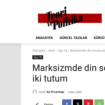
ANASAYFA
GÜNCEL YAZILAR
KÜRSÜ
Ana Sayfa
Arşiv
Sayı 18
Marksizmde din sorunu üzeri
Sayı 18
Marksizmde din sor
iki tutum
Yazan
Ali Pınarbaşı
1 Mart 2000
Paylaş