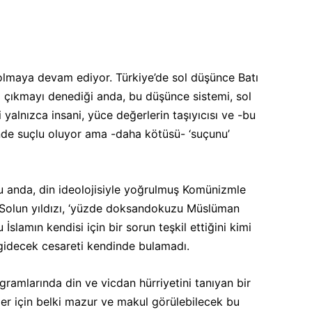
n olmaya devam ediyor. Türkiye’de sol düşünce Batı
 çıkmayı denediği anda, bu düşünce sistemi, sol
 yalnızca insani, yüce değerlerin taşıyıcısı ve -bu
de suçlu oluyor ama -daha kötüsü- ‘suçunu’
ğu anda, din ideolojisiyle yoğrulmuş Komünizmle
. Solun yıldızı, ‘yüzde doksandokuzu Müslüman
İslamın kendisi için bir sorun teşkil ettiğini kimi
gidecek cesareti kendinde bulamadı.
gramlarında din ve vicdan hürriyetini tanıyan bir
sler için belki mazur ve makul görülebilecek bu