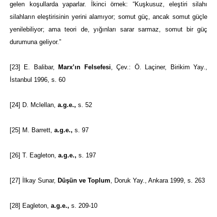
gelen koşullarda yaparlar. İkinci örnek: “Kuşkusuz, eleştiri silahı
silahların eleştirisinin yerini alamıyor; somut güç, ancak somut güçle
yenilebiliyor; ama teori de, yığınları sarar sarmaz, somut bir güç
durumuna geliyor.”
[23]
E. Balibar,
Marx’ın Felsefesi
, Çev.: Ö. Laçiner, Birikim Yay.,
İstanbul 1996, s. 60
[24]
D. Mclellan,
a.g.e.,
s. 52
[25]
M. Barrett,
a.g.e.,
s. 97
[26]
T. Eagleton,
a.g.e.,
s. 197
[27]
İlkay Sunar,
Düşün ve Toplum
, Doruk Yay., Ankara 1999, s. 263
[28]
Eagleton,
a.g.e.,
s. 209-10