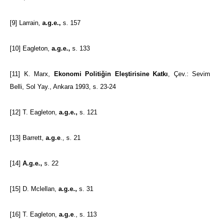
[9]
Larrain,
a.g.e.,
s. 157
[10]
Eagleton,
a.g.e.,
s. 133
[11]
K. Marx,
Ekonomi Politiğin Eleştirisine Katkı
, Çev.: Sevim
Belli, Sol Yay., Ankara 1993, s. 23-24
[12]
T. Eagleton,
a.g.e.,
s. 121
[13]
Barrett,
a.g.e
., s. 21
[14]
A.g.e.,
s. 22
[15]
D. Mclellan,
a.g.e.,
s. 31
[16]
T. Eagleton,
a.g.e
., s. 113