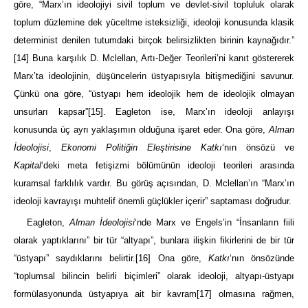
göre, “Marx’ın ideolojiyi sivil toplum ve devlet-sivil topluluk olarak
toplum düzlemine dek yüceltme isteksizliği, ideoloji konusunda klasik
determinist denilen tutumdaki birçok belirsizlikten birinin kaynağıdır.”
[14]
Buna karşılık D. Mclellan, Artı-Değer Teorileri’ni kanıt göstererek
Marx’ta ideolojinin, düşüncelerin üstyapısıyla bitişmediğini savunur.
Çünkü ona göre, “üstyapı hem ideolojik hem de ideolojik olmayan
unsurları kapsar”
[15]
. Eagleton ise, Marx’ın ideoloji anlayışı
konusunda üç ayrı yaklaşımın olduğuna işaret eder. Ona göre,
Alman
İdeolojisi
,
Ekonomi Politiğin Eleştirisine Katkı
‘nın önsözü ve
Kapital
‘deki meta fetişizmi bölümünün ideoloji teorileri arasında
kuramsal farklılık vardır. Bu görüş açısından, D. Mclellan’ın “Marx’ın
ideoloji kavrayışı muhtelif önemli güçlükler içerir” saptaması doğrudur.
Eagleton,
Alman İdeolojisi
‘nde Marx ve Engels’in “İnsanların fiili
olarak yaptıklarını” bir tür “altyapı”, bunlara ilişkin fikirlerini de bir tür
“üstyapı” saydıklarını belirtir.
[16]
Ona göre,
Katkı
‘nın önsözünde
“toplumsal bilincin belirli biçimleri” olarak ideoloji, altyapı-üstyapı
formülasyonunda üstyapıya ait bir kavram
[17]
olmasına rağmen,