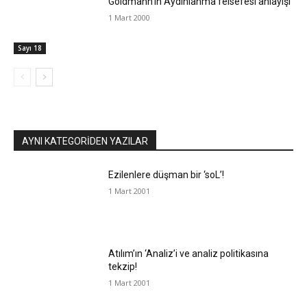
Goldmann’ın Aydınlanma felsefesi anlayışı
1 Mart 2000
Sayı 18
AYNI KATEGORIDEN YAZILAR
Ezilenlere düşman bir ‘soL’!
1 Mart 2001
Atılım’ın ‘Analiz’i ve analiz politikasına
tekzip!
1 Mart 2001