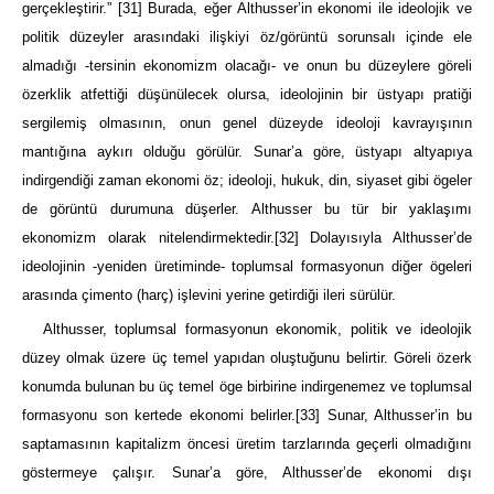
gerçekleştirir.”
[31]
Burada, eğer Althusser’in ekonomi ile ideolojik ve
politik düzeyler arasındaki ilişkiyi öz/görüntü sorunsalı içinde ele
almadığı -tersinin ekonomizm olacağı- ve onun bu düzeylere göreli
özerklik atfettiği düşünülecek olursa, ideolojinin bir üstyapı pratiği
sergilemiş olmasının, onun genel düzeyde ideoloji kavrayışının
mantığına aykırı olduğu görülür. Sunar’a göre, üstyapı altyapıya
indirgendiği zaman ekonomi öz; ideoloji, hukuk, din, siyaset gibi ögeler
de görüntü durumuna düşerler. Althusser bu tür bir yaklaşımı
ekonomizm olarak nitelendirmektedir.
[32]
Dolayısıyla Althusser’de
ideolojinin -yeniden üretiminde- toplumsal formasyonun diğer ögeleri
arasında çimento (harç) işlevini yerine getirdiği ileri sürülür.
Althusser, toplumsal formasyonun ekonomik, politik ve ideolojik
düzey olmak üzere üç temel yapıdan oluştuğunu belirtir. Göreli özerk
konumda bulunan bu üç temel öge birbirine indirgenemez ve toplumsal
formasyonu son kertede ekonomi belirler.
[33]
Sunar, Althusser’in bu
saptamasının kapitalizm öncesi üretim tarzlarında geçerli olmadığını
göstermeye çalışır. Sunar’a göre, Althusser’de ekonomi dışı