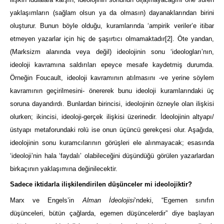
yaklaşımların (sağlam olsun ya da olmasın) dayanaklarından birini
oluşturur. Bunun böyle olduğu, kuramlarında ‘ampirik veriler’e itibar
etmeyen yazarlar için hiç de şaşırtıcı olmamaktadır
[2]
. Öte yandan,
(Marksizm alanında veya değil) ideolojinin sonu ‘ideologları’nın,
ideoloji kavramına saldırıları epeyce mesafe kaydetmiş durumda.
Örneğin Foucault, ideoloji kavramının atılmasını -ve yerine söylem
kavramının geçirilmesini- önererek bunu ideoloji kuramlarındaki üç
soruna dayandırdı. Bunlardan birincisi, ideolojinin özneyle olan ilişkisi
olurken; ikincisi, ideoloji-gerçek ilişkisi üzerinedir. İdeolojinin altyapı/
üstyapı metaforundaki rolü ise onun üçüncü gerekçesi olur. Aşağıda,
ideolojinin sonu kuramcılarının görüşleri ele alınmayacak; esasında
‘ideoloji’nin hala ‘faydalı’ olabileceğini düşündüğü görülen yazarlardan
birkaçının yaklaşımına değinilecektir.
Sadece iktidarla ilişkilendirilen düşünceler mi ideolojiktir?
Marx ve Engels’in
Alman İdeolojisi
‘ndeki, “Egemen sınıfın
düşünceleri, bütün çağlarda, egemen düşüncelerdir” diye başlayan