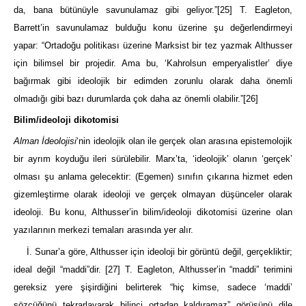
da, bana bütünüyle savunulamaz gibi geliyor.”
[25]
T. Eagleton,
Barrett’in savunulamaz bulduğu konu üzerine şu değerlendirmeyi
yapar: “Ortadoğu politikası üzerine Marksist bir tez yazmak Althusser
için bilimsel bir projedir. Ama bu, ‘Kahrolsun emperyalistler’ diye
bağırmak gibi ideolojik bir edimden zorunlu olarak daha önemli
olmadığı gibi bazı durumlarda çok daha az önemli olabilir.”
[26]
Bilim/ideoloji dikotomisi
Alman İdeolojisi
‘nin ideolojik olan ile gerçek olan arasına epistemolojik
bir ayrım koyduğu ileri sürülebilir. Marx’ta, ‘ideolojik’ olanın ‘gerçek’
olması şu anlama gelecektir: (Egemen) sınıfın çıkarına hizmet eden
gizemleştirme olarak ideoloji ve gerçek olmayan düşünceler olarak
ideoloji. Bu konu, Althusser’in bilim/ideoloji dikotomisi üzerine olan
yazılarının merkezi temaları arasında yer alır.
İ. Sunar’a göre, Althusser için ideoloji bir görüntü değil, gerçekliktir;
ideal değil “maddi”dir.
[27]
T. Eagleton, Althusser’in “maddi” terimini
gereksiz yere şişirdiğini belirterek “hiç kimse, sadece ‘maddi’
sözcüğünü tekrarlayarak bilinci ortadan kaldıramaz” görüşünü dile