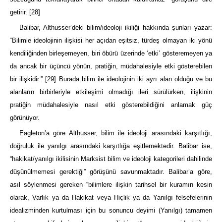
getirir.
[28]
Balibar, Althusser’deki bilim/ideoloji ikiliği hakkında şunları yazar:
“Bilimle ideolojinin ilişkisi her açıdan eşitsiz, türdeş olmayan iki yönü
kendiliğinden birleşemeyen, biri öbürü üzerinde ‘etki’ gösteremeyen ya
da ancak bir üçüncü yönün, pratiğin, müdahalesiyle etki gösterebilen
bir ilişkidir.”
[29]
Burada bilim ile ideolojinin iki ayrı alan olduğu ve bu
alanların birbirleriyle etkileşimi olmadığı ileri sürülürken, ilişkinin
pratiğin müdahalesiyle nasıl etki gösterebildiğini anlamak güç
görünüyor.
Eagleton’a göre Althusser, bilim ile ideoloji arasındaki karşıtlığı,
doğruluk ile yanılgı arasındaki karşıtlığa eşitlemektedir. Balibar ise,
“hakikat/yanılgı ikilisinin Marksist bilim ve ideoloji kategorileri dahilinde
düşünülmemesi gerektiği” görüşünü savunmaktadır. Balibar’a göre,
asıl söylenmesi gereken “bilimlere ilişkin tarihsel bir kuramın kesin
olarak, Varlık ya da Hakikat veya Hiçlik ya da Yanılgı felsefelerinin
idealizminden kurtulması için bu sonuncu deyimi (Yanılgı) tamamen