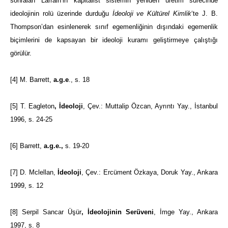
sonraları Larrain’in kapitalist sistemin yeniden üretim sürecinde
ideolojinin rolü üzerinde durduğu
İdeoloji ve Kültürel Kimlik
‘te J. B.
Thompson’dan esinlenerek sınıf egemenliğinin dışındaki egemenlik
biçimlerini de kapsayan bir ideoloji kuramı geliştirmeye çalıştığı
görülür.
[4]
M. Barrett,
a.g.e
., s. 18
[5]
T. Eagleton
, İdeoloji
, Çev.: Muttalip Özcan, Ayrıntı Yay., İstanbul
1996, s. 24-25
[6]
Barrett,
a.g.e.,
s. 19-20
[7]
D. Mclellan,
İdeoloji
, Çev.: Ercüment Özkaya, Doruk Yay., Ankara
1999, s. 12
[8]
Serpil Sancar Üşür
, İdeolojinin Serüveni
, İmge Yay., Ankara
1997, s. 8