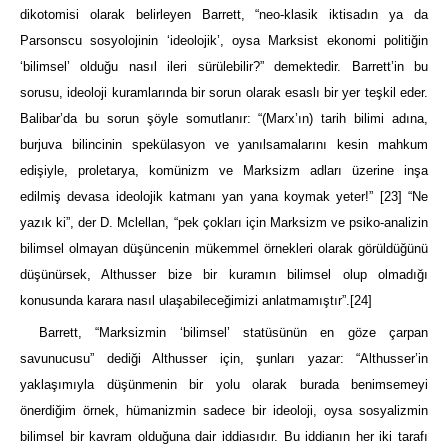
dikotomisi olarak belirleyen Barrett, “neo-klasik iktisadın ya da
Parsonscu sosyolojinin ‘ideolojik’, oysa Marksist ekonomi politiğin
‘bilimsel’ olduğu nasıl ileri sürülebilir?” demektedir. Barrett’in bu
sorusu, ideoloji kuramlarında bir sorun olarak esaslı bir yer teşkil eder.
Balibar’da bu sorun şöyle somutlanır: “(Marx’ın) tarih bilimi adına,
burjuva bilincinin spekülasyon ve yanılsamalarını kesin mahkum
edişiyle, proletarya, komünizm ve Marksizm adları üzerine inşa
edilmiş devasa ideolojik katmanı yan yana koymak yeter!”
[23]
“Ne
yazık ki”, der D. Mclellan, “pek çokları için Marksizm ve psiko-analizin
bilimsel olmayan düşüncenin mükemmel örnekleri olarak görüldüğünü
düşünürsek, Althusser bize bir kuramın bilimsel olup olmadığı
konusunda karara nasıl ulaşabileceğimizi anlatmamıştır”.
[24]
Barrett, “Marksizmin ‘bilimsel’ statüsünün en göze çarpan
savunucusu” dediği Althusser için, şunları yazar: “Althusser’in
yaklaşımıyla düşünmenin bir yolu olarak burada benimsemeyi
önerdiğim örnek, hümanizmin sadece bir ideoloji, oysa sosyalizmin
bilimsel bir kavram olduğuna dair iddiasıdır. Bu iddianın her iki tarafı