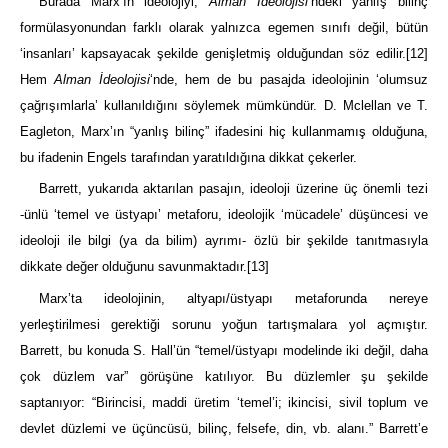
Burada Marx’ın ideolojiyi,
Alman İdeolojisi
‘ndeki yanlış bilinç
formülasyonundan farklı olarak yalnızca egemen sınıfı değil, bütün
‘insanları’ kapsayacak şekilde genişletmiş olduğundan söz edilir.
[12]
Hem
Alman İdeolojisi
‘nde, hem de bu pasajda ideolojinin ‘olumsuz
çağrışımlarla’ kullanıldığını söylemek mümkündür. D. Mclellan ve T.
Eagleton, Marx’ın “yanlış bilinç” ifadesini hiç kullanmamış olduğuna,
bu ifadenin Engels tarafından yaratıldığına dikkat çekerler.
Barrett, yukarıda aktarılan pasajın, ideoloji üzerine üç önemli tezi
-ünlü ‘temel ve üstyapı’ metaforu, ideolojik ‘mücadele’ düşüncesi ve
ideoloji ile bilgi (ya da bilim) ayrımı- özlü bir şekilde tanıtmasıyla
dikkate değer olduğunu savunmaktadır.
[13]
Marx’ta ideolojinin, altyapı/üstyapı metaforunda nereye
yerleştirilmesi gerektiği sorunu yoğun tartışmalara yol açmıştır.
Barrett, bu konuda S. Hall’ün “temel/üstyapı modelinde iki değil, daha
çok düzlem var” görüşüne katılıyor. Bu düzlemler şu şekilde
saptanıyor: “Birincisi, maddi üretim ‘temel’i; ikincisi, sivil toplum ve
devlet düzlemi ve üçüncüsü, bilinç, felsefe, din, vb. alanı.” Barrett’e