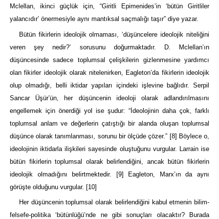
Mclellan, ikinci güçlük için, “Giritli Epimenides’in ‘bütün Giritliler
yalancıdır’ önermesiyle aynı mantıksal saçmalığı taşır” diye yazar.
Bütün fikirlerin ideolojik olmaması, ‘düşüncelere ideolojik niteliğini
veren şey nedir?’ sorusunu doğurmaktadır. D. Mclellan’ın
düşüncesinde sadece toplumsal çelişkilerin gizlenmesine yardımcı
olan fikirler ideolojik olarak nitelenirken, Eagleton’da fikirlerin ideolojik
olup olmadığı, belli iktidar yapıları içindeki işlevine bağlıdır. Serpil
Sancar Üşür’ün, her düşüncenin ideoloji olarak adlandırılmasını
engellemek için önerdiği yol ise şudur: “İdeolojinin daha çok, farklı
toplumsal anlam ve değerlerin çatıştığı bir alanda oluşan toplumsal
düşünce olarak tanımlanması, sorunu bir ölçüde çözer.”
[8]
Böylece o,
ideolojinin iktidarla ilişkileri sayesinde oluştuğunu vurgular. Larrain ise
bütün fikirlerin toplumsal olarak belirlendiğini, ancak bütün fikirlerin
ideolojik olmadığını belirtmektedir.
[9]
Eagleton, Marx’ın da aynı
görüşte olduğunu vurgular.
[10]
Her düşüncenin toplumsal olarak belirlendiğini kabul etmenin bilim-
felsefe-politika ‘bütünlüğü’nde ne gibi sonuçları olacaktır? Burada