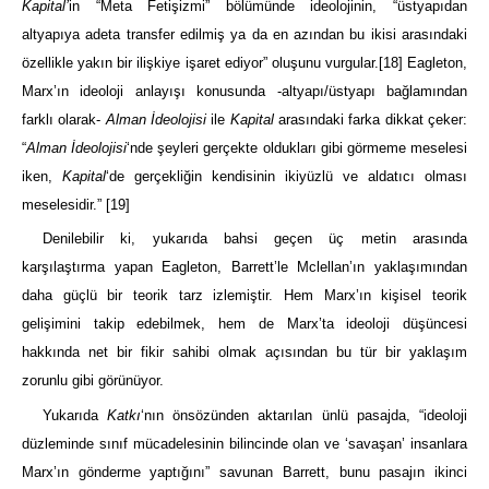
Kapital’
in “Meta Fetişizmi” bölümünde ideolojinin, “üstyapıdan
altyapıya adeta transfer edilmiş ya da en azından bu ikisi arasındaki
özellikle yakın bir ilişkiye işaret ediyor” oluşunu vurgular.
[18]
Eagleton,
Marx’ın ideoloji anlayışı konusunda -altyapı/üstyapı bağlamından
farklı olarak-
Alman İdeolojisi
ile
Kapital
arasındaki farka dikkat çeker:
“
Alman İdeolojisi
‘nde şeyleri gerçekte oldukları gibi görmeme meselesi
iken,
Kapital
‘de gerçekliğin kendisinin ikiyüzlü ve aldatıcı olması
meselesidir.”
[19]
Denilebilir ki, yukarıda bahsi geçen üç metin arasında
karşılaştırma yapan Eagleton, Barrett’le Mclellan’ın yaklaşımından
daha güçlü bir teorik tarz izlemiştir. Hem Marx’ın kişisel teorik
gelişimini takip edebilmek, hem de Marx’ta ideoloji düşüncesi
hakkında net bir fikir sahibi olmak açısından bu tür bir yaklaşım
zorunlu gibi görünüyor.
Yukarıda
Katkı
‘nın önsözünden aktarılan ünlü pasajda, “ideoloji
düzleminde sınıf mücadelesinin bilincinde olan ve ‘savaşan’ insanlara
Marx’ın gönderme yaptığını” savunan Barrett, bunu pasajın ikinci