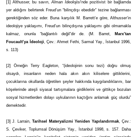
[1]
Althusser, bu savın,
Alman İdeolojisi
‘nde pozitivist bir bağlamda
yer aldığını belirterek Freud’un “bilinçdışı ebedidir” tezine bağlanması
gerektiğinden söz eder. Buna karşılık M. Barrett’e göre, Althusser’in
ideolojiye yaklaşımı, Freud’un bilinçdışına yaklaşımı gibi olmamakla
kalmaz, onunla “bağlantılı değil”dir de. (M. Barret,
Marx’tan
Foucault’ya İdeoloji
, Çev.: Ahmet Fethi, Sarmal Yay., İstanbul 1996,
s. 113)
[2]
Örneğin Terry Eagleton, “(ideolojinin sonu tezi) doğru olmuş
olsaydı, insanların neden hala akın akın kiliselere gittiklerini,
çocuklarına okullarda öğretilen şeyler hakkında kaygılandıklarını, bar
köşelerinde ateşli siyasal tartışmalara girdiklerini ve gittikçe bozulan
sosyal hizmetlerden dolayı uykularının kaçtığını anlamak güç olurdu”
demektedir.
[3]
J. Larrain,
Tarihsel Materyalizmi Yeniden Yapılandırmak
, Çev.:
S. Çeviker, Toplumsal Dönüşüm Yay., İstanbul 1998, s. 157. Daha