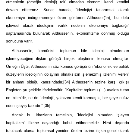
etmenlerin (örneğin ideoloji) rolü olmadan ekonomi kendi kendini
devam ettiremez. Sunar, burada, “ideolojiyi tasarımsal olarak
ekonomiye indirgememeye özen gösteren Althusser(‘in), bu defa
işlevsel olarak ideolojinin varlık nedenini ekonomiye bağladığı”
saptamasında bulunarak Althusser’in, ekonomizme dönmüş olduğu
sonucuna varır.
Althusser’in, komünist toplumun bile ideoloji olmaksızın
işlemeyeceğine ilişkin görüşü birçok eleştirinin konusu olmuştur.
Örneğin Üşür, Althusser’in söz konusu görüşünün “ekonomik ve politik
düzeylerin ideolojinin dolayımı olmaksızın işlemezmiş izlenimi veren”
bir anlamı olduğu kanısındadır.
[34]
Althusser’in tezine karşı çıkışı
Eagleton şu şekilde ifadelendirir: “Kapitalist toplumu (…) ayakta tutan
ne ‘bilim’dir, ne de ‘ideoloji’, yalnızca kendi karmaşık, her şeye nüfuz
eden işleyiş tarzıdır.”
[35]
Ancak bu itirazların temelinin, ‘ideolojisi olmadan işleyen
kapitalizm’ fikrine dayandığı kabul edilmemelidir. Hirst dışarıda
tutulacak olursa, toplumsal yeniden üretim tezine ilişkin genel olarak