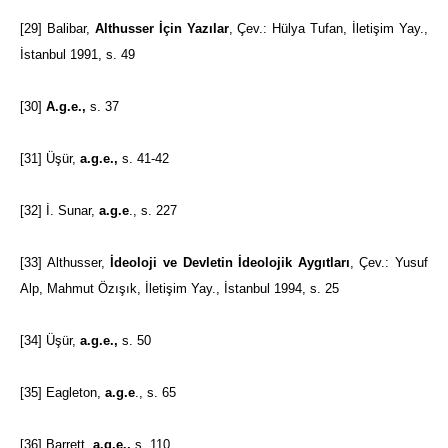
[29]
Balibar,
Althusser İçin Yazılar
, Çev.: Hülya Tufan, İletişim Yay.,
İstanbul 1991, s. 49
[30]
A.g.e.,
s. 37
[31]
Üşür,
a.g.e.,
s. 41-42
[32]
İ. Sunar,
a.g.e
., s. 227
[33]
Althusser,
İdeoloji ve Devletin İdeolojik Aygıtları
, Çev.: Yusuf
Alp, Mahmut Özışık, İletişim Yay., İstanbul 1994, s. 25
[34]
Üşür,
a.g.e.,
s. 50
[35]
Eagleton,
a.g.e
., s. 65
[36]
Barrett,
a.g.e.,
s. 110