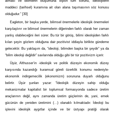
atması ve bilimlerin oluşumuna ilişkin tüm sorunu, ideolojilerin
maddeci (tarihsel) kuramına ait olan alana taşımasının söz konusu
olduğudur.”
[30]
Eagleton, bir başka yerde, bilimsel önermelerle ideolojik önermeleri
karşılaştırır ve bilimsel önermelerin diğerinden farklı olarak her zaman
yanlış olabileceğini ileri sürer. Bu tür bir görüş, bilimi ideolojiden farklı
kılan şeyin gözlem olduğuna dair pozitivist iddiayla birlikte gündeme
gelecektir. Bu yaklaşım da, “ideoloji, bilimden başka bir şeydir” ya da
“bilim ideoloji değildir” savlarında olduğu gibi bir tür pozitivizm içerir.
Üşür, Althusser’in -ideolojik ve politik düzeyin ekonomik düzey
karşısında kazandığı kuramsal göreli özerklik konumu nedeniyle-
ekonomik indirgemecilik (ekonomizm) sorununa duyarlı olduğunu
belirtir. Üşür şunları yazar: “İdeolojik düzeyin sahip olduğu
mekanizmalar kapitalist bir toplumsal formasyonda sadece üretim
araçlarının değil, aynı zamanda üretim güçlerinin de, yani, emek
gücünün de yeniden üretimini (…) olanaklı kılmaktadır. İdeoloji bu
işlevini ideolojik aygıtlar içinde ve bir üstyapı pratiği olarak