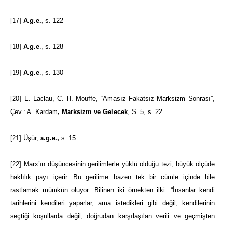
[17]
A.g.e.,
s. 122
[18]
A.g.e
., s. 128
[19]
A.g.e
., s. 130
[20]
E. Laclau, C. H. Mouffe, “Amasız Fakatsız Marksizm Sonrası”,
Çev.: A. Kardam
, Marksizm ve Gelecek
, S. 5, s. 22
[21]
Üşür,
a.g.e.,
s. 15
[22]
Marx’ın düşüncesinin gerilimlerle yüklü olduğu tezi, büyük ölçüde
haklılık payı içerir. Bu gerilime bazen tek bir cümle içinde bile
rastlamak mümkün oluyor. Bilinen iki örnekten ilki: “İnsanlar kendi
tarihlerini kendileri yaparlar, ama istedikleri gibi değil, kendilerinin
seçtiği koşullarda değil, doğrudan karşılaşılan verili ve geçmişten