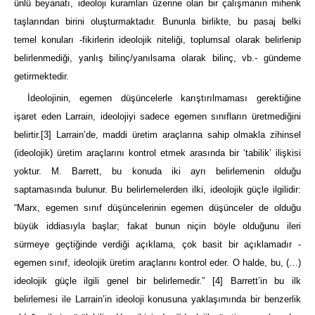
ünlü beyanatı, ideoloji kuramları üzerine olan bir çalışmanın mihenk
taşlarından birini oluşturmaktadır. Bununla birlikte, bu pasaj belki
temel konuları -fikirlerin ideolojik niteliği, toplumsal olarak belirlenip
belirlenmediği, yanlış bilinç/yanılsama olarak bilinç, vb.- gündeme
getirmektedir.
İdeolojinin, egemen düşüncelerle karıştırılmaması gerektiğine
işaret eden Larrain, ideolojiyi sadece egemen sınıfların üretmediğini
belirtir.
[3]
Larrain’de, maddi üretim araçlarına sahip olmakla zihinsel
(ideolojik) üretim araçlarını kontrol etmek arasında bir ‘tabilik’ ilişkisi
yoktur. M. Barrett, bu konuda iki ayrı belirlemenin olduğu
saptamasında bulunur. Bu belirlemelerden ilki, ideolojik güçle ilgilidir:
“Marx, egemen sınıf düşüncelerinin egemen düşünceler de olduğu
büyük iddiasıyla başlar; fakat bunun niçin böyle olduğunu ileri
sürmeye geçtiğinde verdiği açıklama, çok basit bir açıklamadır -
egemen sınıf, ideolojik üretim araçlarını kontrol eder. O halde, bu, (…)
ideolojik güçle ilgili genel bir belirlemedir.”
[4]
Barrett’in bu ilk
belirlemesi ile Larrain’in ideoloji konusuna yaklaşımında bir benzerlik