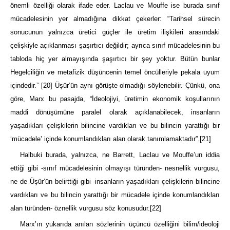
önemli özelliği olarak ifade eder. Laclau ve Mouffe ise burada sınıf
mücadelesinin yer almadığına dikkat çekerler: “Tarihsel sürecin
sonucunun yalnızca üretici güçler ile üretim ilişkileri arasındaki
çelişkiyle açıklanması şaşırtıcı değildir; ayrıca sınıf mücadelesinin bu
tabloda hiç yer almayışında şaşırtıcı bir şey yoktur. Bütün bunlar
Hegelciliğin ve metafizik düşüncenin temel öncülleriyle pekala uyum
içindedir.”
[20]
Üşür’ün aynı görüşte olmadığı söylenebilir. Çünkü, ona
göre, Marx bu pasajda, “İdeolojiyi, üretimin ekonomik koşullarının
maddi dönüşümüne paralel olarak açıklanabilecek, insanların
yaşadıkları çelişkilerin bilincine vardıkları ve bu bilincin yarattığı bir
‘mücadele’ içinde konumlandıkları alan olarak tanımlamaktadır”.
[21]
Halbuki burada, yalnızca, ne Barrett, Laclau ve Mouffe’un iddia
ettiği gibi -sınıf mücadelesinin olmayışı türünden- nesnellik vurgusu,
ne de Üşür’ün belirttiği gibi -insanların yaşadıkları çelişkilerin bilincine
vardıkları ve bu bilincin yarattığı bir mücadele içinde konumlandıkları
alan türünden- öznellik vurgusu söz konusudur.
[22]
Marx’ın yukarıda anılan sözlerinin üçüncü özelliğini bilim/ideoloji