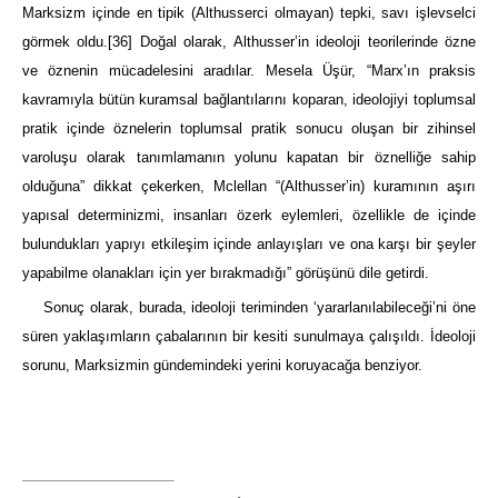
Marksizm içinde en tipik (Althusserci olmayan) tepki, savı işlevselci
görmek oldu.
[36]
Doğal olarak, Althusser’in ideoloji teorilerinde özne
ve öznenin mücadelesini aradılar. Mesela Üşür, “Marx’ın praksis
kavramıyla bütün kuramsal bağlantılarını koparan, ideolojiyi toplumsal
pratik içinde öznelerin toplumsal pratik sonucu oluşan bir zihinsel
varoluşu olarak tanımlamanın yolunu kapatan bir öznelliğe sahip
olduğuna” dikkat çekerken, Mclellan “(Althusser’in) kuramının aşırı
yapısal determinizmi, insanları özerk eylemleri, özellikle de içinde
bulundukları yapıyı etkileşim içinde anlayışları ve ona karşı bir şeyler
yapabilme olanakları için yer bırakmadığı” görüşünü dile getirdi.
Sonuç olarak, burada, ideoloji teriminden ‘yararlanılabileceği’ni öne
süren yaklaşımların çabalarının bir kesiti sunulmaya çalışıldı. İdeoloji
sorunu, Marksizmin gündemindeki yerini koruyacağa benziyor.