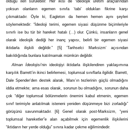
olduğu ileri sürülebilir. Her ikisi de “ideolojik üretim araçlarından
yoksun olanların egemen sınıfa ‘tabi’ oldukları fikrine karşı
çıkmaktadır. Öyle ki, Eagleton da hemen hemen aynı şeyleri
söylemektedir: “İdeoloji terimi, egemen siyasi düşünme biçimleriyle
sınırlı ise bu tür bir hareket hatalı (…) olur. Çünkü, insanların genel
olarak ideolojik dediği her inanç yapısı, belirli bir egemen siyasi
iktidarla ilişkili değildir.”
[5]
‘Tarihselci Marksizm’ açısından
bakıldığında bunlara katılmamak mümkün değildir.
Alman İdeolojisi’
nin ideolojiyi iktidarla ilişkilendiren yaklaşımına
karşılık Barrett’in ikinci belirlemesi, toplumsal sınıflarla ilgilidir. Barrett,
Dale Spender’den destek alarak, Marx’ın tezlerinin güçlü olmadığını
iddia etmekte; ama esas olarak, sorunun bu olmadığını, sorunun daha
çok “diğer toplumsal bölünmelerin önemini kabul etmenin, egemen
sınıf terimiyle anlatılmak isteneni yeniden düşünmeye bizi zorladığı”
görüşünü savunmaktadır.
[6]
Genel olarak post-Marksizm, “yeni
toplumsal hareketler”e alan açabilmek için egemenlik ilişkilerini
“iktidarın her yerde olduğu” sınıra kadar çekme eğilimindedir.