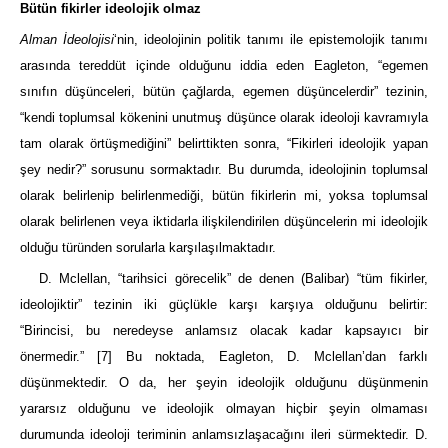
Bütün fikirler ideolojik olmaz
Alman İdeolojisi
‘nin, ideolojinin politik tanımı ile epistemolojik tanımı
arasında tereddüt içinde olduğunu iddia eden Eagleton, “egemen
sınıfın düşünceleri, bütün çağlarda, egemen düşüncelerdir” tezinin,
“kendi toplumsal kökenini unutmuş düşünce olarak ideoloji kavramıyla
tam olarak örtüşmediğini” belirttikten sonra, “Fikirleri ideolojik yapan
şey nedir?” sorusunu sormaktadır. Bu durumda, ideolojinin toplumsal
olarak belirlenip belirlenmediği, bütün fikirlerin mi, yoksa toplumsal
olarak belirlenen veya iktidarla ilişkilendirilen düşüncelerin mi ideolojik
olduğu türünden sorularla karşılaşılmaktadır.
D. Mclellan, “tarihsici görecelik” de denen (Balibar) “tüm fikirler,
ideolojiktir” tezinin iki güçlükle karşı karşıya olduğunu belirtir:
“Birincisi, bu neredeyse anlamsız olacak kadar kapsayıcı bir
önermedir.”
[7]
Bu noktada, Eagleton, D. Mclellan’dan farklı
düşünmektedir. O da, her şeyin ideolojik olduğunu düşünmenin
yararsız olduğunu ve ideolojik olmayan hiçbir şeyin olmaması
durumunda ideoloji teriminin anlamsızlaşacağını ileri sürmektedir. D.