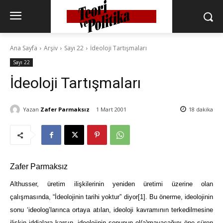
Ana Sayfa
Arşiv
Sayı 22
İdeoloji Tartışmaları
Sayı 22
İdeoloji Tartışmaları
Yazan
Zafer Parmaksız
1 Mart 2001
18
dakika
Zafer Parmaksız
Althusser, üretim ilişkilerinin yeniden üretimi üzerine olan
çalışmasında, “İdeolojinin tarihi yoktur” diyor
[1]
. Bu önerme, ideolojinin
sonu ‘ideolog’larınca ortaya atılan, ideoloji kavramının terkedilmesine
ilişkin iddialara karşın, ideolojinin sonunun ol(a)mayacağını öne süren