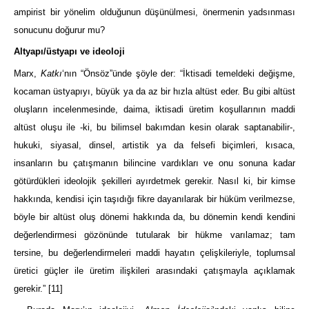
ampirist bir yönelim olduğunun düşünülmesi, önermenin yadsınması
sonucunu doğurur mu?
Altyapı/üstyapı ve ideoloji
Marx,
Katkı
‘nın “Önsöz”ünde şöyle der: “İktisadi temeldeki değişme,
kocaman üstyapıyı, büyük ya da az bir hızla altüst eder. Bu gibi altüst
oluşların incelenmesinde, daima, iktisadi üretim koşullarının maddi
altüst oluşu ile -ki, bu bilimsel bakımdan kesin olarak saptanabilir-,
hukuki, siyasal, dinsel, artistik ya da felsefi biçimleri, kısaca,
insanların bu çatışmanın bilincine vardıkları ve onu sonuna kadar
götürdükleri ideolojik şekilleri ayırdetmek gerekir. Nasıl ki, bir kimse
hakkında, kendisi için taşıdığı fikre dayanılarak bir hüküm verilmezse,
böyle bir altüst oluş dönemi hakkında da, bu dönemin kendi kendini
değerlendirmesi gözönünde tutularak bir hükme varılamaz; tam
tersine, bu değerlendirmeleri maddi hayatın çelişkileriyle, toplumsal
üretici güçler ile üretim ilişkileri arasındaki çatışmayla açıklamak
gerekir.”
[11]