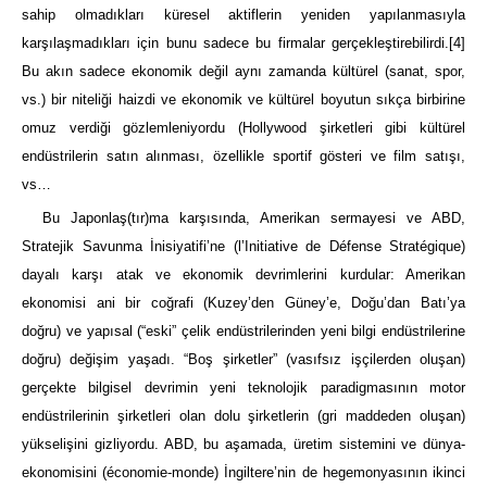
sahip olmadıkları küresel aktiflerin yeniden yapılanmasıyla
karşılaşmadıkları için bunu sadece bu firmalar gerçekleştirebilirdi.
[4]
Bu akın sadece ekonomik değil aynı zamanda kültürel (sanat, spor,
vs.) bir niteliği haizdi ve ekonomik ve kültürel boyutun sıkça birbirine
omuz verdiği gözlemleniyordu (Hollywood şirketleri gibi kültürel
endüstrilerin satın alınması, özellikle sportif gösteri ve film satışı,
vs…
Bu Japonlaş(tır)ma karşısında, Amerikan sermayesi ve ABD,
Stratejik Savunma İnisiyatifi’ne (l’Initiative de Défense Stratégique)
dayalı karşı atak ve ekonomik devrimlerini kurdular: Amerikan
ekonomisi ani bir coğrafi (Kuzey’den Güney’e, Doğu’dan Batı’ya
doğru) ve yapısal (“eski” çelik endüstrilerinden yeni bilgi endüstrilerine
doğru) değişim yaşadı. “Boş şirketler” (vasıfsız işçilerden oluşan)
gerçekte bilgisel devrimin yeni teknolojik paradigmasının motor
endüstrilerinin şirketleri olan dolu şirketlerin (gri maddeden oluşan)
yükselişini gizliyordu. ABD, bu aşamada, üretim sistemini ve dünya-
ekonomisini (économie-monde) İngiltere’nin de hegemonyasının ikinci