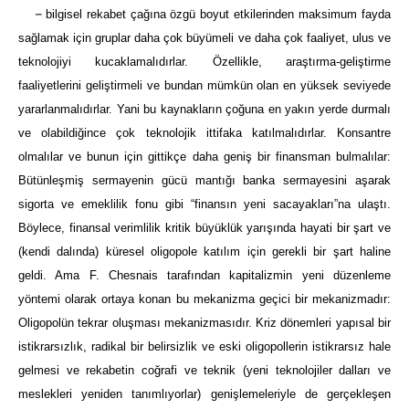
–
bilgisel rekabet çağına özgü boyut etkilerinden maksimum fayda
sağlamak için gruplar daha çok büyümeli ve daha çok faaliyet, ulus ve
teknolojiyi kucaklamalıdırlar. Özellikle, araştırma-geliştirme
faaliyetlerini geliştirmeli ve bundan mümkün olan en yüksek seviyede
yararlanmalıdırlar. Yani bu kaynakların çoğuna en yakın yerde durmalı
ve olabildiğince çok teknolojik ittifaka katılmalıdırlar. Konsantre
olmalılar ve bunun için gittikçe daha geniş bir finansman bulmalılar:
Bütünleşmiş sermayenin gücü mantığı banka sermayesini aşarak
sigorta ve emeklilik fonu gibi “finansın yeni sacayakları”na ulaştı.
Böylece, finansal verimlilik kritik büyüklük yarışında hayati bir şart ve
(kendi dalında) küresel oligopole katılım için gerekli bir şart haline
geldi. Ama F. Chesnais tarafından kapitalizmin yeni düzenleme
yöntemi olarak ortaya konan bu mekanizma geçici bir mekanizmadır:
Oligopolün tekrar oluşması mekanizmasıdır. Kriz dönemleri yapısal bir
istikrarsızlık, radikal bir belirsizlik ve eski oligopollerin istikrarsız hale
gelmesi ve rekabetin coğrafi ve teknik (yeni teknolojiler dalları ve
meslekleri yeniden tanımlıyorlar) genişlemeleriyle de gerçekleşen