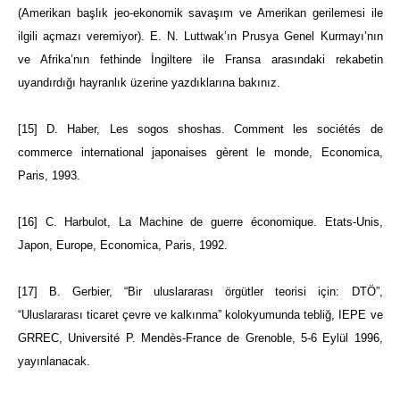
(Amerikan başlık jeo-ekonomik savaşım ve Amerikan gerilemesi ile
ilgili açmazı veremiyor). E. N. Luttwak’ın Prusya Genel Kurmayı’nın
ve Afrika’nın fethinde İngiltere ile Fransa arasındaki rekabetin
uyandırdığı hayranlık üzerine yazdıklarına bakınız.
[15]
D. Haber, Les sogos shoshas. Comment les sociétés de
commerce international japonaises gèrent le monde, Economica,
Paris, 1993.
[16]
C. Harbulot, La Machine de guerre économique. Etats-Unis,
Japon, Europe, Economica, Paris, 1992.
[17]
B. Gerbier, “Bir uluslararası örgütler teorisi için: DTÖ”,
“Uluslararası ticaret çevre ve kalkınma” kolokyumunda tebliğ, IEPE ve
GRREC, Université P. Mendès-France de Grenoble, 5-6 Eylül 1996,
yayınlanacak.