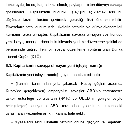
konusuydu, bu da, kaçınılmaz olarak, paylaşımı biten dünyayı savaşa
götürüyordu. Kapitalizmin bugünkü işleyişini açıklamak için bu
düşünce tarzını tersine çevirmek gerektiği fikri öne sürülebilir:
Piyasaların fethi günümüzde ülkelerin fethinin ve dünya-ekonomileri
kurmanın aracı olmuştur. Kapitalizmin savaşçı olmayan söz konusu
yeni işleyiş mantığı, daha hukukileşmiş yeni bir düzenleme şeklini de
beraberinde getirir: Yeni bir sosyal düzenleme yöntemi olan Dünya
Ticaret Örgütü (DTÖ).
II.1. Kapitalizmin savaşçı olmayan yeni işleyiş mantığı
Kapitalizmin yeni işleyiş mantığı şöyle sentetize edilebilir:
–
(Lenin’in tanımından yola çıkarsak, Kuzey güçleri arasında
Kuzey’de gerçekleşen) emperyalist savaşlar ABD’nin tartışmasız
askeri üstünlüğü ve ulusların (NATO ve OECD’nin genişlemesiyle
belirginleşen) dünyanın ABD tarafından yönetilmesi üzerindeki
uzlaşmaları yüzünden artık imkansız hale geldi;
–
piyasaların fethi ülkelerin fethinin önüne geçiyor ve “egemen”