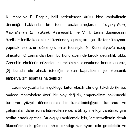
K. Marx ve F. Engels, belli nedenlerden ötürü, bize kapitalizmin
dinamiği hakkında bir teori bırakmamışlardır.
Emperyalizm,
Kapitalizmin En Yüksek Aşaması
[1]
ile V. İ. Lenin düşüncesini
özellikle İngiliz kapitalizmi üzerinde yoğunlaştırmıştı. İlk formülasyonu
yapmak ise uzun süreli çevrimler teorisiyle N. Kondratiyev’e nasip
olmuştur. O zamandan beri, bu konu üzerinde birçok değişiklik oldu.
Grenoble ekolünün düzenleme teorisinin sorunsalında konumlanarak,
[2]
burada ele almak istediğim sorun kapitalizmin jeo-ekonomik
emperyalizm aşamasına gelişidir.
Üzerinde yazılanların çokluğu kriter olarak alındığı takdirde (ki bu,
sadece Marksistlere özgü bir olay değildi), emperyalizm hakkındaki
tartışma yüzyıl dönemecinin bir karakteristiğiydi. Tartışma ve
çalışmalar, daha sonra bitmedilerse de, artık aynı etkiyi yaratmadığını
teslim etmek gerekir. Bu olguyu açıklamak için, “emperyalizmin demir
ökçesi”nin eski gücüne sahip olmadığı varsayımı dile getirilebilir ve