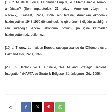
[18]
P. M. de la Gorce, Le dernier Empire, le XXIème siècle sera-t-il
américain? (Son imparatorluk, 21. yüzyıl Amerikan yüzyılı mı
olacak?), Grasset, Paris, 1996’ nın tersine, Amerikan ekonomik
hakimiyetinin 1945-1970 dönemindekine göre önemli ölçüde azaldığını
ileri süreceğiz. Ancak, ekonomik boyutu işin içine katmadan
hakimiyetten söz edilemez.
[19]
L. Thurow, La maison Europe, superpuissance du XXIème siècle,
Calman-Lévy, Paris, 1992.
[20]
Ch. Deblock ve D. Brunelle, “NAFTA and Strategic Regional
Integration” (NAFTA ve Stratejik Bölgesel Bütünleşme), Güz 1996.