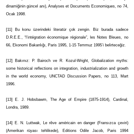
dinamiğinin güncel anı), Analyses et Documents Economiques, no 74,
Ocak 1998.
[11]
Bu konu üzerindeki literatür çok zengin. Biz burada sadece
D.R.E.E., “l’intégration économique régionale”, les Notes Bleues, no
66, Ekonomi Bakanlığı, Paris 1995, 1-15 Temmuz 1995’i belirteceğiz.
[12]
Bakınız: P. Bairoch ve R. Kozul-Wright, Globalization myths:
some historical reflections on integration, industrialization and growth
in the world economy, UNCTAD Discussion Papers, no 113, Mart
1996.
[13]
E. J. Hobsbawm, The Age of Empire (1875-1914), Cardinal,
Londra, 1989.
[14]
E. N. Luttwak, Le rêve américain en danger (Fransızca çeviri)
(Amerikan rüyası tehlikede), Editions Odile Jacob, Paris 1994