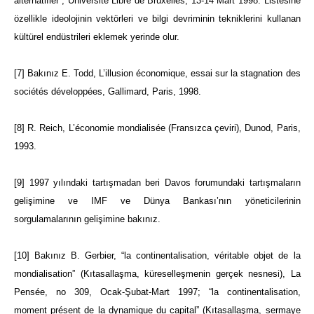
alternatifler”, Université Libre de Bruxelles, 13-14 Mart 1998. Listesine
özellikle ideolojinin vektörleri ve bilgi devriminin tekniklerini kullanan
kültürel endüstrileri eklemek yerinde olur.
[7]
Bakınız E. Todd, L’illusion économique, essai sur la stagnation des
sociétés développées, Gallimard, Paris, 1998.
[8]
R. Reich, L’économie mondialisée (Fransızca çeviri), Dunod, Paris,
1993.
[9]
1997 yılındaki tartışmadan beri Davos forumundaki tartışmaların
gelişimine ve IMF ve Dünya Bankası’nın yöneticilerinin
sorgulamalarının gelişimine bakınız.
[10]
Bakınız B. Gerbier, “la continentalisation, véritable objet de la
mondialisation” (Kıtasallaşma, küreselleşmenin gerçek nesnesi), La
Pensée, no 309, Ocak-Şubat-Mart 1997; “la continentalisation,
moment présent de la dynamique du capital” (Kıtasallaşma, sermaye