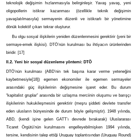
teknolojik değişimin hızlanmasıyla belirginleşir. Yavaş yavaş, yeni
oligopollerin istikrar kazanması (özellikle teknik değişimin
yavaşlatılmasıyla) sermayenin düzenli ve istikrarlı bir yönetimine
dönük kolektif çıkarı tekrar oluşturur.
Bu olgu sosyal ilişkilerin yeniden düzenlenmesini gerektirir (yeni bir
sermaye-emek ilişkisi). DTÖ’nün kurulması bu ihtiyacın ürünlerinden
biridir.
[17]
II.2. Yeni bir sosyal düzenleme yöntemi: DTÖ
DTÖ’nün kurulması (ABD’nin tek başına karar verme yeteneğini
kaybetmesiyle
[18]
) egemen ekonomiler ile egemen sermayeler
arasındaki güç ilişkilerinin değişmesine işaret eder. Bu durum
“kapitalist gruplar” arasında bir uzlaşma merciinin oluşumu ve barışçı
ilişkilerinin hukukileşmesini gerektirir (meşru şiddeti devlete transfer
eden ulusların bünyesinde de durum böyle gelişmiştir). 1948 yılında,
ABD, (kendi işine gelen GATT’ı devrede bırakarak) Uluslararası
Ticaret Örgütü’nün kurulmasını engelleyebilmişken 1994 yılında,
tersine, kendisinin talep ettiği Uruguay toplantısından (Uruguay Round)