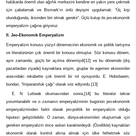
halükarda önemli olan ağırlık merkezini kendine en yakın yere çekmek
için çabalamak ve Bismark’ın ünlü deyişini uygulamak: “Üç kişi
olunduğunda, ikisinden biri olmak gerekir”. Üçlü kutup ile jeo-ekonomik
emperyalizm çağına giriyoruz.
II. Jeo-Ekonomik Emperyalizm
Emperyalizm konusu yüzyıl dönemecinin ekonomik ve politik tartışma
ve literatürünün çok önemli bir konusu olmuştur. Söz konusu dönem,
aynı zamanda, güçlü bir açılma dönemiydi
[12]
ve bu dönemde (dış
pazarlardan ziyade) kaynaklara erişim, gruplar ile egemen ekonomiler
arasındaki rekabette çok önemli bir rol oynuyordu. E. Hobsbawm,
bundan, “İmparatorluk çağı” olarak söz ediyordu.
[13]
E. N. Luttwak okumasından sonra,
[14]
bu literatür tekrar
yorumlanabilir ve o zamanın emperyalizminin bugünün jeo-ekonomik
emperyalizminden farklı olarak jeo-politik bir emperyalizm olduğu
hipotezi geliştirilebilir. O zaman, dünya-ekonomileri oluşturmak için
gereken emperyalizm önce askeri karakterdeydi: (Özellikle) kaynakları
ekonomik olarak kontrol altına almak için ülke fethetmek söz