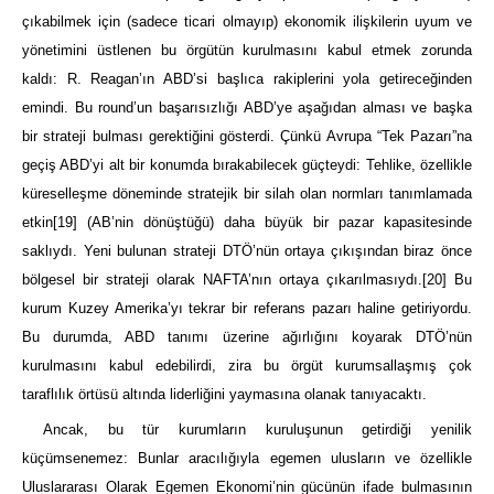
çıkabilmek için (sadece ticari olmayıp) ekonomik ilişkilerin uyum ve
yönetimini üstlenen bu örgütün kurulmasını kabul etmek zorunda
kaldı: R. Reagan’ın ABD’si başlıca rakiplerini yola getireceğinden
emindi. Bu round’un başarısızlığı ABD’ye aşağıdan alması ve başka
bir strateji bulması gerektiğini gösterdi. Çünkü Avrupa “Tek Pazarı”na
geçiş ABD’yi alt bir konumda bırakabilecek güçteydi: Tehlike, özellikle
küreselleşme döneminde stratejik bir silah olan normları tanımlamada
etkin
[19]
(AB’nin dönüştüğü) daha büyük bir pazar kapasitesinde
saklıydı. Yeni bulunan strateji DTÖ’nün ortaya çıkışından biraz önce
bölgesel bir strateji olarak NAFTA’nın ortaya çıkarılmasıydı.
[20]
Bu
kurum Kuzey Amerika’yı tekrar bir referans pazarı haline getiriyordu.
Bu durumda, ABD tanımı üzerine ağırlığını koyarak DTÖ’nün
kurulmasını kabul edebilirdi, zira bu örgüt kurumsallaşmış çok
taraflılık örtüsü altında liderliğini yaymasına olanak tanıyacaktı.
Ancak, bu tür kurumların kuruluşunun getirdiği yenilik
küçümsenemez: Bunlar aracılığıyla egemen ulusların ve özellikle
Uluslararası Olarak Egemen Ekonomi’nin gücünün ifade bulmasının