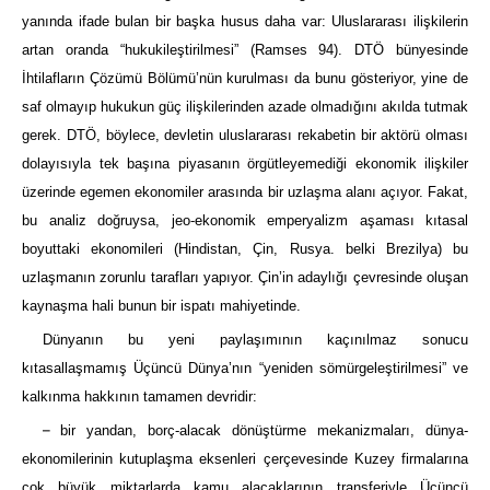
yanında ifade bulan bir başka husus daha var: Uluslararası ilişkilerin
artan oranda “hukukileştirilmesi” (Ramses 94). DTÖ bünyesinde
İhtilafların Çözümü Bölümü’nün kurulması da bunu gösteriyor, yine de
saf olmayıp hukukun güç ilişkilerinden azade olmadığını akılda tutmak
gerek. DTÖ, böylece, devletin uluslararası rekabetin bir aktörü olması
dolayısıyla tek başına piyasanın örgütleyemediği ekonomik ilişkiler
üzerinde egemen ekonomiler arasında bir uzlaşma alanı açıyor. Fakat,
bu analiz doğruysa, jeo-ekonomik emperyalizm aşaması kıtasal
boyuttaki ekonomileri (Hindistan, Çin, Rusya. belki Brezilya) bu
uzlaşmanın zorunlu tarafları yapıyor. Çin’in adaylığı çevresinde oluşan
kaynaşma hali bunun bir ispatı mahiyetinde.
Dünyanın bu yeni paylaşımının kaçınılmaz sonucu
kıtasallaşmamış Üçüncü Dünya’nın “yeniden sömürgeleştirilmesi” ve
kalkınma hakkının tamamen devridir:
–
bir yandan, borç-alacak dönüştürme mekanizmaları, dünya-
ekonomilerinin kutuplaşma eksenleri çerçevesinde Kuzey firmalarına
çok büyük miktarlarda kamu alacaklarının transferiyle Üçüncü