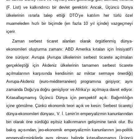
(F. List) ve kalkındırıcı bir devlet gerektirir. Ancak, Üçüncü Dünya
ülkelerinin ısrarla talep ettiği DTÖ’ye katılım her türlü özel
muameleden hızlı bir biçimde (en fazla 10 yıl içinde) vazgeçmeyi
içerir.
Zaman serbest ticaret alanları olarak örgütlenmiş dünya-
ekonomileri oluşturma zamanı: ABD Amerika kıtaları için İnisiyatif’i
öne sürüyor. Avrupa (Avrupa ülkelerinin serbest ticarete açılmaları
gerçekleştiği için Akdeniz ülkelerinin tamamen serbest ticarete
açılmalarının karşısında kendisinin az miktar sermaye önerdiği)
Avrupa-Akdeniz (euro-méditerranéen) programına girişiyor; aynı
zamanda Doğu’ya doğru genişliyor ve Afrika’yı açılmaya davet ediyor.
Kıtasallaşmamış Üçüncü Dünya için perspektif açık: Bağımlılığın
içine gömülme. Çünkü ekonomik teori açık ve kesin: Serbest ticaretçi
dünya-ekonomileri dünyası, V. İ. Lenin’in emperyalizmin kanunlarından
biri olarak öne sürdüğü eşitsiz kalkınmanın gelişimine tanık olur. Bu
bakış açısından, jeo-ekonomik emperyalizmin kanunlarının jeo-politik
emperyalizminkilerle aynı olması halinde kıtasallaşmamış Üçüncü