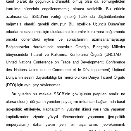
kanıt olarak da çoğunlukla dramatik olmuş olsa da, sömürgelikten
kurtulma sürecinin engellenememiş olması verilebilir. Bu etkinin
azalmasında, SSCB’nin varlığı (niteliği hakkında düşünülenlerden
bağımsız olarak) gerekli olmuştur. Bu, özellikle Üçüncü Dünya’nın
çıkarlarını savunmak için uluslararası kurumlar kurulması bağlamında
önceki dönemdeki eylem ve sonuçlarının azımsanamayacağı
Bağlantısızlar Hareketi’nde apaçıktır. Örneğin, Birleşmiş Milletler
bünyesindeki Ticaret ve Kalkınma Konferansı Örgütü (UNCTAD –
United Nations Conference on Trade and Development; Conférence
des Nations Unies sur le Commerce et le Développement) Üçüncü
Dünya’nın sesini duyurabildiği bir merci olurken Dünya Ticaret Örgütü
(DTÖ) için aynı şey söylenemez.
Bu yüzden bu makale SSCB’nin çöküşünün (yapılan analiz ne
olursa olsun), dünyanın yeniden paylaşımı imkanları bağlamında basit
jeo-politik
etkileriyle, kapitalizmin, yüzyılın ikinci yarısında yaşanan
kapitalizmden ziyade yüzyıl dönemecinde yaşanana (jeo-politik
emperyalizm) daha yakın yeni bir aşamasını, jeo-ekonomik