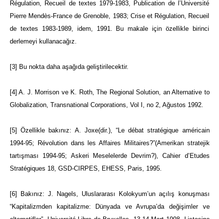
Régulation, Recueil de textes 1979-1983, Publication de l’Université
Pierre Mendès-France de Grenoble, 1983; Crise et Régulation, Recueil
de textes 1983-1989, idem, 1991. Bu makale için özellikle birinci
derlemeyi kullanacağız.
[3]
Bu nokta daha aşağıda geliştirilecektir.
[4]
A. J. Morrison ve K. Roth, The Regional Solution, an Alternative to
Globalization, Transnational Corporations, Vol I, no 2, Ağustos 1992.
[5]
Özellikle bakınız: A. Joxe(dir.), “Le débat stratégique américain
1994-95; Révolution dans les Affaires Militaires?”(Amerikan stratejik
tartışması 1994-95; Askeri Meselelerde Devrim?), Cahier d’Etudes
Stratégiques 18, GSD-CIRPES, EHESS, Paris, 1995.
[6]
Bakınız: J. Nagels, Uluslararası Kolokyum’un açılış konuşması
“Kapitalizmden kapitalizme: Dünyada ve Avrupa’da değişimler ve