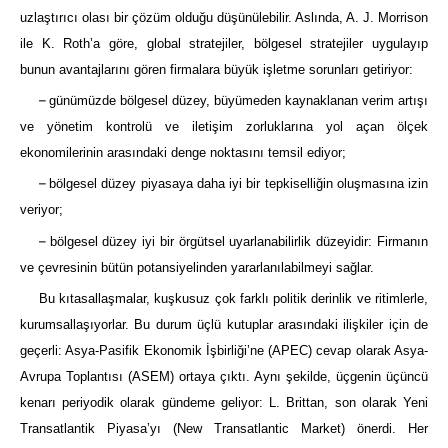
uzlaştırıcı olası bir çözüm olduğu düşünülebilir. Aslında, A. J. Morrison
ile K. Roth’a göre, global stratejiler, bölgesel stratejiler uygulayıp
bunun avantajlarını gören firmalara büyük işletme sorunları getiriyor:
–
günümüzde bölgesel düzey, büyümeden kaynaklanan verim artışı
ve yönetim kontrolü ve iletişim zorluklarına yol açan ölçek
ekonomilerinin arasındaki denge noktasını temsil ediyor;
–
bölgesel düzey piyasaya daha iyi bir tepkiselliğin oluşmasına izin
veriyor;
–
bölgesel düzey iyi bir örgütsel uyarlanabilirlik düzeyidir: Firmanın
ve çevresinin bütün potansiyelinden yararlanılabilmeyi sağlar.
Bu kıtasallaşmalar, kuşkusuz çok farklı politik derinlik ve ritimlerle,
kurumsallaşıyorlar. Bu durum üçlü kutuplar arasındaki ilişkiler için de
geçerli: Asya-Pasifik Ekonomik İşbirliği’ne (APEC) cevap olarak Asya-
Avrupa Toplantısı (ASEM) ortaya çıktı. Aynı şekilde, üçgenin üçüncü
kenarı periyodik olarak gündeme geliyor: L. Brittan, son olarak Yeni
Transatlantik Piyasa’yı (New Transatlantic Market) önerdi. Her