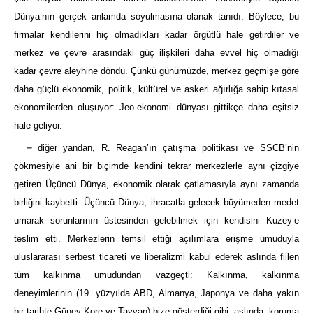
Dünya’nın gerçek anlamda soyulmasına olanak tanıdı. Böylece, bu
firmalar kendilerini hiç olmadıkları kadar örgütlü hale getirdiler ve
merkez ve çevre arasındaki güç ilişkileri daha evvel hiç olmadığı
kadar çevre aleyhine döndü. Çünkü günümüzde, merkez geçmişe göre
daha güçlü ekonomik, politik, kültürel ve askeri ağırlığa sahip kıtasal
ekonomilerden oluşuyor: Jeo-ekonomi dünyası gittikçe daha eşitsiz
hale geliyor.
–
diğer yandan, R. Reagan’ın çatışma politikası ve SSCB’nin
çökmesiyle ani bir biçimde kendini tekrar merkezlerle aynı çizgiye
getiren Üçüncü Dünya, ekonomik olarak çatlamasıyla aynı zamanda
birliğini kaybetti. Üçüncü Dünya, ihracatla gelecek büyümeden medet
umarak sorunlarının üstesinden gelebilmek için kendisini Kuzey’e
teslim etti. Merkezlerin temsil ettiği açılımlara erişme umuduyla
uluslararası serbest ticareti ve liberalizmi kabul ederek aslında fiilen
tüm kalkınma umudundan vazgeçti: Kalkınma, kalkınma
deneyimlerinin (19. yüzyılda ABD, Almanya, Japonya ve daha yakın
bir tarihte Güney Kore ve Tayvan) bize gösterdiği gibi, aslında, koruma