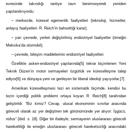
evresinde takındığı rantiye tavrı benimseyerek yeniden
yapılandırıyordu:
–
merkezde, küresel egemenlik faaliyetleri (teknoloji, hizmetler,
anlayış faaliyetleri- R. Reich’in bahsettiği karar);
–
yarı çevrede, yerleri değiştirilmiş endüstriyel faaliyetler (örneğin
Meksika’da otomobil);
–
çevrede, bileşim maddelerinin endüstriyel faaliyetleri.
Özellikle askeri-endüstriyel yapılarında
[5]
tekrar biçimlenen Yeni
Teknik Düzen’in motor sermayeleri özgürlük ve küreselleşme talep
ediyor
[6]
ve dünyaya yeni ve gerileyen bir liberal ideoloji yayıyorlar.
[7]
Amerikan küreselleşmesi tezi en sistematik biçimde, kendisi bu
tezin içerdiği politik problemi ortaya koyan R. Reich
[8]
tarafından
geliştirildi: “Biz kimiz? Cevap, ulusal ekonominin sınırlar arasında
göreceli olarak az yer değiştiren tek görünümünde yer alıyor: İşgücü,
nüfus” (ibid. s. 18). Diğer bir ifadeyle, sermayenin uluslararası göreceli
hareketliliği ile emeğin uluslararası göreceli hareketsizliği arasındaki