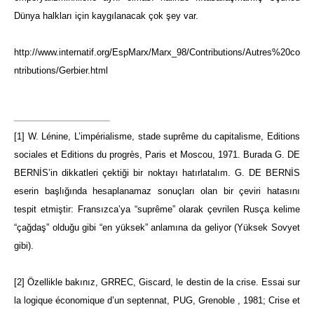
Dünya halkları için kaygılanacak çok şey var.
http://www.internatif.org/EspMarx/Marx_98/Contributions/Autres%20co
ntributions/Gerbier.html
[1]
W. Lénine, L’impérialisme, stade suprême du capitalisme, Editions
sociales et Editions du progrès, Paris et Moscou, 1971. Burada G. DE
BERNİS’in dikkatleri çektiği bir noktayı hatırlatalım. G. DE BERNİS
eserin başlığında hesaplanamaz sonuçları olan bir çeviri hatasını
tespit etmiştir: Fransızca’ya “suprême” olarak çevrilen Rusça kelime
“çağdaş” olduğu gibi “en yüksek” anlamına da geliyor (Yüksek Sovyet
gibi).
[2]
Özellikle bakınız, GRREC, Giscard, le destin de la crise. Essai sur
la logique économique d’un septennat, PUG, Grenoble , 1981; Crise et