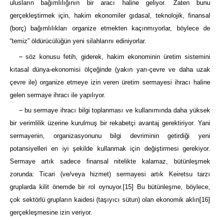
ulusların bağımlılığının bir aracı haline geliyor. Zaten bunu
gerçekleştirmek için, hakim ekonomiler gıdasal, teknolojik, finansal
(borç) bağımlılıkları organize etmekten kaçınmıyorlar, böylece de
“temiz” öldürücülüğün yeni silahlarını ediniyorlar.
–
söz konusu fetih, giderek, hakim ekonominin üretim sistemini
kıtasal dünya-ekonomisi ölçeğinde (yakın yarı-çevre ve daha uzak
çevre ile) organize etmeye izin veren üretim sermayesi ihracı haline
gelen sermaye ihracı ile yapılıyor.
–
bu sermaye ihracı bilgi toplanması ve kullanımında daha yüksek
bir verimlilik üzerine kurulmuş bir rekabetçi avantaj gerektiriyor. Yani
sermayenin, organizasyonunu bilgi devriminin getirdiği yeni
potansiyelleri en iyi şekilde kullanmak için değiştirmesi gerekiyor.
Sermaye artık sadece finansal nitelikte kalamaz, bütünleşmek
zorunda: Ticari (ve/veya hizmet) sermayesi artık Keiretsu tarzı
gruplarda kilit önemde bir rol oynuyor.
[15]
Bu bütünleşme, böylece,
çok sektörlü grupların kaidesi (taşıyıcı sütun) olan ekonomik aklın
[16]
gerçekleşmesine izin veriyor.