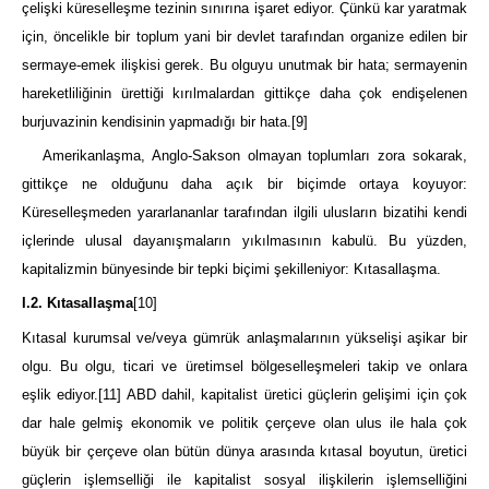
çelişki küreselleşme tezinin sınırına işaret ediyor. Çünkü kar yaratmak
için, öncelikle bir toplum yani bir devlet tarafından organize edilen bir
sermaye-emek ilişkisi gerek. Bu olguyu unutmak bir hata; sermayenin
hareketliliğinin ürettiği kırılmalardan gittikçe daha çok endişelenen
burjuvazinin kendisinin yapmadığı bir hata.
[9]
Amerikanlaşma, Anglo-Sakson olmayan toplumları zora sokarak,
gittikçe ne olduğunu daha açık bir biçimde ortaya koyuyor:
Küreselleşmeden yararlananlar tarafından ilgili ulusların bizatihi kendi
içlerinde ulusal dayanışmaların yıkılmasının kabulü. Bu yüzden,
kapitalizmin bünyesinde bir tepki biçimi şekilleniyor: Kıtasallaşma.
I.2. Kıtasallaşma
[10]
Kıtasal kurumsal ve/veya gümrük anlaşmalarının yükselişi aşikar bir
olgu. Bu olgu, ticari ve üretimsel bölgeselleşmeleri takip ve onlara
eşlik ediyor.
[11]
ABD dahil, kapitalist üretici güçlerin gelişimi için çok
dar hale gelmiş ekonomik ve politik çerçeve olan ulus ile hala çok
büyük bir çerçeve olan bütün dünya arasında kıtasal boyutun, üretici
güçlerin işlemselliği ile kapitalist sosyal ilişkilerin işlemselliğini