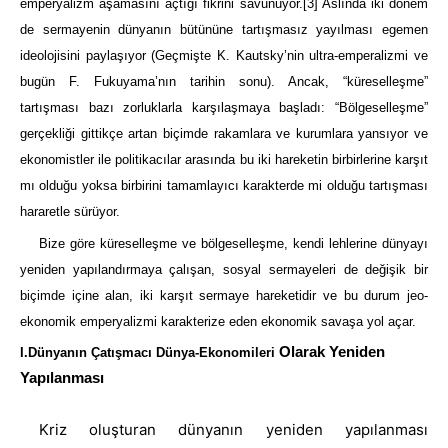
emperyalizm aşamasını açtığı fikrini savunuyor.
[3]
Aslında iki dönem
de sermayenin dünyanın bütününe tartışmasız yayılması egemen
ideolojisini paylaşıyor (Geçmişte K. Kautsky’nin ultra-emperalizmi ve
bugün F. Fukuyama’nın tarihin sonu). Ancak, “küreselleşme”
tartışması bazı zorluklarla karşılaşmaya başladı: “Bölgeselleşme”
gerçekliği gittikçe artan biçimde rakamlara ve kurumlara yansıyor ve
ekonomistler ile politikacılar arasında bu iki hareketin birbirlerine karşıt
mı olduğu yoksa birbirini tamamlayıcı karakterde mi olduğu tartışması
hararetle sürüyor.
Bize göre küreselleşme ve bölgeselleşme, kendi lehlerine dünyayı
yeniden yapılandırmaya çalışan, sosyal sermayeleri de değişik bir
biçimde içine alan, iki karşıt sermaye hareketidir ve bu durum jeo-
ekonomik emperyalizmi karakterize eden ekonomik savaşa yol açar.
Olarak Yeniden
I.
Dünyanın Çatışmacı Dünya-Ekonomil
eri
Yapılanması
Kriz oluşturan dünyanın yeniden yapılanması