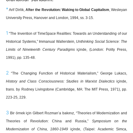
*
Arif Dirlik,
After the Revolution: Waking to Global Capitalism
, Wesleyan
University Press, Hanover and London, 1994, ss. 3-15.
1
“The Invention of TimeSpace Realities: Towards an Understanding of our
Historical Systems,” Immanual Wallerstein,
Unthinking Social Science: The
Limits of Nineteenth Century Paradigms
içinde, (London: Polity Press,
1991), pp. 135-48.
2
“The Changing Function of Historical Materialism,” George Lukacs,
History and Class Consciousness: Studies in Marxist Dialectics
içinde,
trans. by Rodney Livingstone (Cambridge, MA: The MIT Press, 1971), pp.
223-25, 229.
3
Bir örnek için Gilbert Rozman’a bakınız, “Theories of Modernization and
Theories of Revolution: China and Russia,”
Symposium on the
Modernization of China, 1860-1949
içinde, (Taipei: Academic Simca,