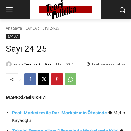
Ana Sayfa
SAYILAR
Sayı 24-25
SAYILAR
Sayı 24-25
Yazan
Teori ve Politika
1 Eylül 2001
1 dakikadan az
dakika
MARKSİZMİN KRİZİ
Post-Marksizm ile Dar-Marksizmin Ötesinde
● Metin
Kayaoğlu
Tekelci Emperyalizm Döneminde Marksizmin Krizi
●