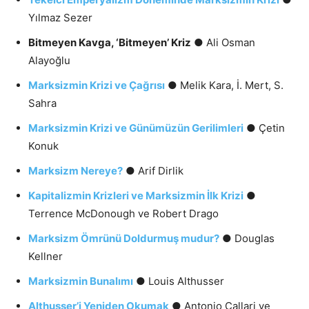
Yılmaz Sezer
Bitmeyen Kavga, ‘Bitmeyen’ Kriz
● Ali Osman
Alayoğlu
Marksizmin Krizi ve Çağrısı
● Melik Kara, İ. Mert, S.
Sahra
Marksizmin Krizi ve Günümüzün Gerilimleri
● Çetin
Konuk
Marksizm Nereye?
● Arif Dirlik
Kapitalizmin Krizleri ve Marksizmin İlk Krizi
●
Terrence McDonough ve Robert Drago
Marksizm Ömrünü Doldurmuş mudur?
● Douglas
Kellner
Marksizmin Bunalımı
● Louis Althusser
Althusser’i Yeniden Okumak
● Antonio Callari ve