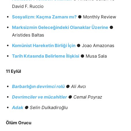
David F. Ruccio
Sosyalizm: Kaçma Zamanı mı?
● Monthly Review
Marksizmin Geleceğindeki Olanaklar Üzerine
●
Aristides Baltas
Komünist Hareketin Birliği İçin
● Joao Amazonas
Tarih Kıtasında Belirleme İlişkisi
● Musa Sala
11 Eylül
Barbarlığın devrimci rolü
●
Ali Avcı
Devrimciler ve mücahitler
●
Cemal Poyraz
Adak
●
Selin Dulkadiroğlu
Ölüm Orucu