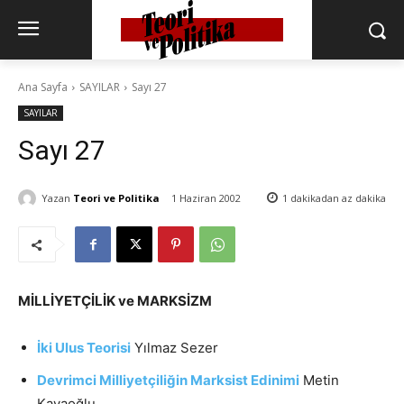
Ana Sayfa
SAYILAR
Sayı 27
SAYILAR
Sayı 27
Yazan
Teori ve Politika
1 Haziran 2002
1 dakikadan az
dakika
MİLLİYETÇİLİK ve MARKSİZM
İki Ulus Teorisi
Yılmaz Sezer
Devrimci Milliyetçiliğin Marksist Edinimi
Metin
Kayaoğlu