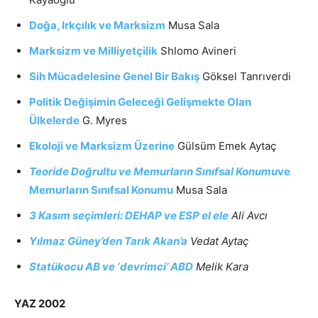
Doğa, Irkçılık ve Marksizm
Musa Sala
Marksizm ve Milliyetçilik
Shlomo Avineri
Sih Mücadelesine Genel Bir Bakış
Göksel Tanrıverdi
Politik Değişimin Geleceği Gelişmekte Olan
Ülkelerde
G. Myres
Ekoloji ve Marksizm Üzerine
Gülsüm Emek Aytaç
Teoride Doğrultu ve Memurların Sınıfsal Konumu
ve
Memurların Sınıfsal Konumu
Musa Sala
3 Kasım seçimleri: DEHAP ve ESP el ele
Ali Avcı
Yılmaz Güney’den Tarık Akan’a
Vedat Aytaç
Statükocu AB ve ‘devrimci’ ABD
Melik Kara
YAZ 2002