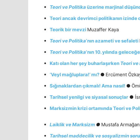
Teori ve Politika
üzerine marjinal düşün
Teori ancak devrimci politikanın izinde 
Teorik bir mevzi
Muzaffer Kaya
Teori ve Politika
‘nın azameti ve sefaleti
Teori ve Politika
‘nın 10. yılında gelece
Katı olan her şey buharlaşırken
Teori ve 
‘Veyl mağluplara!’ mı?
●
Ercüment Özka
Sığınaklardan çıkmalı! Ama nasıl!
●
Ömü
Tarihsel yenilgi ve siyasal sonuçlar
● İs
Marksizmin krizi ortamında Teori ve Pol
Laiklik ve Marksizm
●
Mustafa Armağan
Tarihsel maddecilik ve sosyalizmin soru