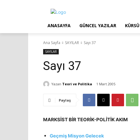
ANASAYFA
GÜNCEL YAZILAR
KÜRSÜ
Ana Sayfa
SAYILAR
Sayı 37
SAYILAR
Sayı 37
Yazan
Teori ve Politika
1 Mart 2005
Paylaş
MARKSİST BİR TEORİK-POLİTİK AKIM
Geçmiş Misyon Gelecek