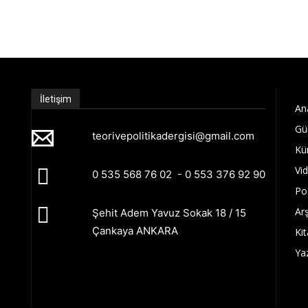
İletişim
An
Gü
teorivepolitikadergisi@gmail.com
Kü
Vi
0 535 568 76 02 - 0 553 376 92 90
Po
Arş
Şehit Adem Yavuz Sokak 18 / 15
Çankaya ANKARA
Kit
Ya