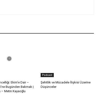
Podcast
celliği: Ekim’e Dair –
Şehitlik ve Mücadele İlişkisi Üzerine
i’ne Bugünden Bakmak |
Düşünceler
– Metin Kayaoğlu