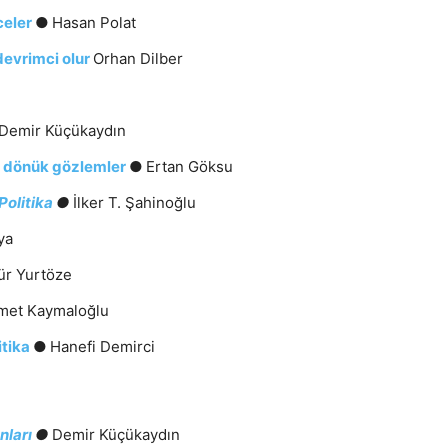
celer
●
Hasan Polat
devrimci olur
Orhan Dilber
Demir Küçükaydın
ğe dönük gözlemler
●
Ertan Göksu
Politika
●
İlker T. Şahinoğlu
ya
r Yurtöze
met Kaymaloğlu
itika
●
Hanefi Demirci
nları
●
Demir Küçükaydın