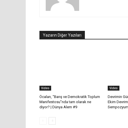
Yazarın Diğer Yazıları
Video
Video
Öcalan, “Barış ve Demokratik Toplum
Devrimin Gün
Manifestosu”nda tam olarak ne
Ekim Devrim
diyor? | Dünya Alem #9
Sempozyum 