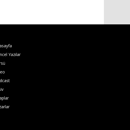
asayfa
ncel Yazılar
rsü
deo
dcast
iv
aplar
zarlar