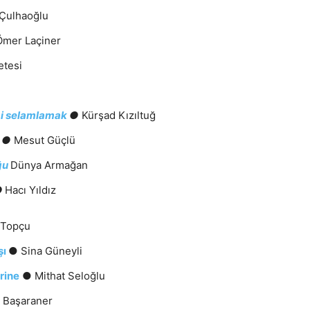
 Çulhaoğlu
Ömer Laçiner
etesi
mi selamlamak
●
Kürşad Kızıltuğ
●
Mesut Güçlü
ğu
Dünya Armağan
●
Hacı Yıldız
n Topçu
şı
● Sina Güneyli
rine
● Mithat Seloğlu
 Başaraner