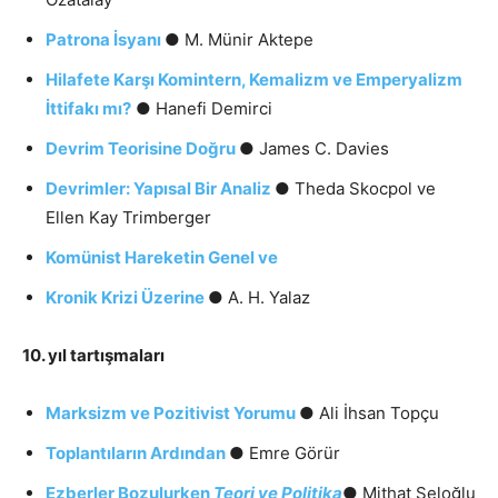
Patrona İsyanı
● M. Münir Aktepe
Hilafete Karşı Komintern, Kemalizm ve Emperyalizm
İttifakı mı?
● Hanefi Demirci
Devrim Teorisine Doğru
● James C. Davies
Devrimler: Yapısal Bir Analiz
● Theda Skocpol ve
Ellen Kay Trimberger
Komünist Hareketin Genel ve
Kronik Krizi Üzerine
● A. H. Yalaz
10. yıl tartışmaları
Marksizm ve Pozitivist Yorumu
● Ali İhsan Topçu
Toplantıların Ardından
● Emre Görür
Ezberler Bozulurken
Teori ve Politika
● Mithat Seloğlu