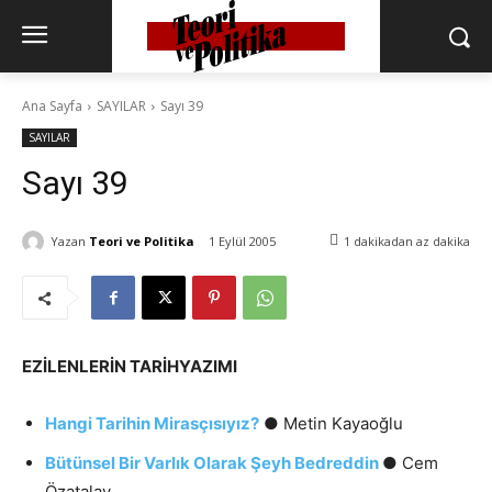
Ana Sayfa
SAYILAR
Sayı 39
SAYILAR
Sayı 39
Yazan
Teori ve Politika
1 Eylül 2005
1 dakikadan az
dakika
EZİLENLERİN TARİHYAZIMI
Hangi Tarihin Mirasçısıyız?
● Metin Kayaoğlu
Bütünsel Bir Varlık Olarak Şeyh Bedreddin
● Cem
Özatalay