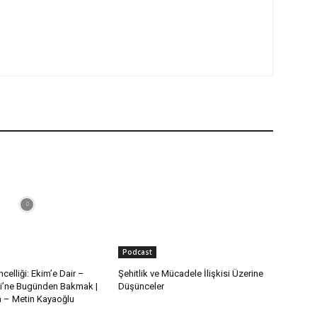
Podcast
celliği: Ekim’e Dair –
Şehitlik ve Mücadele İlişkisi Üzerine
i’ne Bugünden Bakmak |
Düşünceler
– Metin Kayaoğlu