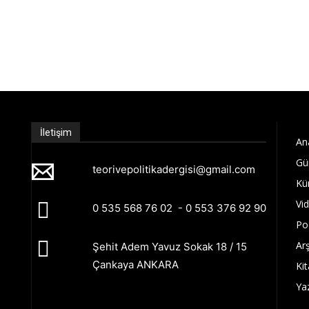
İletişim
An
Gü
teorivepolitikadergisi@gmail.com
Kü
Vi
0 535 568 76 02 - 0 553 376 92 90
Po
Arş
Şehit Adem Yavuz Sokak 18 / 15
Çankaya ANKARA
Kit
Ya