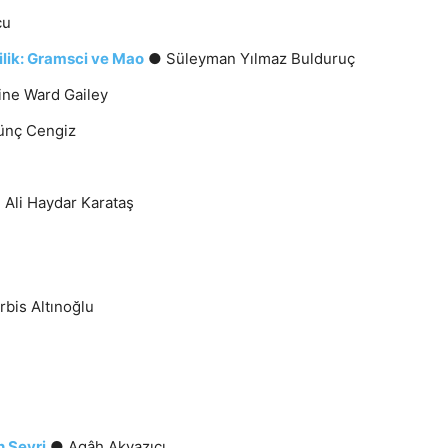
cu
ilik: Gramsci ve Mao
● Süleyman Yılmaz Bulduruç
ine Ward Gailey
nç Cengiz
Ali Haydar Karataş
bis Altınoğlu
n Seyri
● Agâh Akyazıcı