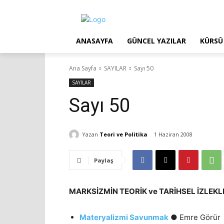
ANASAYFA
GÜNCEL YAZILAR
KÜRSÜ
Ana Sayfa
SAYILAR
Sayı 50
SAYILAR
Sayı 50
Yazan
Teori ve Politika
1 Haziran 2008
Paylaş
MARKSİZMİN TEORİK ve TARİHSEL İZLEKL
Materyalizmi Savunmak
● Emre Görür