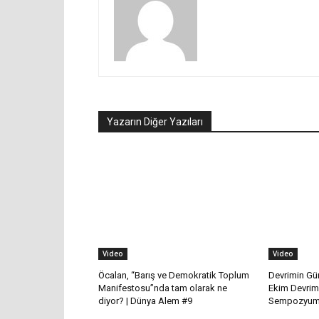
Yazarın Diğer Yazıları
Video
Video
Öcalan, “Barış ve Demokratik Toplum
Devrimin Gün
Manifestosu”nda tam olarak ne
Ekim Devrim
diyor? | Dünya Alem #9
Sempozyum 