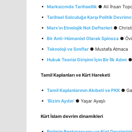
Marksizmde Tarihsellik
● Ali İhsan Top
Tarihsel Solculuğa Karşı Politik Devrimc
Marx’ın Etnolojik Not Defterleri
● Christ
Bir Anti-Hümanist Olarak Spinoza
● Övü
Teknoloji ve Sınıflar
● Mustafa Atmaca
Hukuk Teorisi Girişimi İçin Bir İlk Adım
● 
Tamil Kaplanları ve Kürt Hareketi
Tamil Kaplanlarının Akıbeti ve PKK
● Gar
‘Bizim Aydın’
● Yaşar Ayaşlı
Kürt İslam devrim dinamikleri
Rejimin Restorasyonu ve Kürt Devrimini