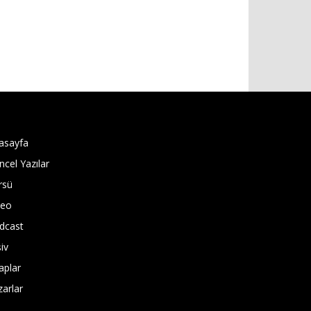
asayfa
ncel Yazılar
rsü
deo
dcast
iv
aplar
zarlar