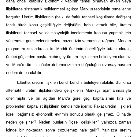
daha öncel olabilir? Ekonomik yapının temel olmayan etken veya
ilişkilerce sistematik belirlenmesi açıkça Marx’ın teorisinin temellerine
karşıdır. Üretim ilişkilerinin (belki de farklı tarihsel koşullarda değişen)
farklı türde konu çeşitliliğiyle değiştiğini kabul etmek bile, üretim
ilişkilerini tarihsel ya da sosyolojik incelemenin konusu yapmak için
yöntemsel gerekçelendirmelere bazen izin vermesine rağmen, Marx’ın
programını sulandıracaktır. Maddi üretimin öncelliğiyle tutarlı olarak,
üretici güçlerden başka hiçbir şey üretim ilişkilerinin belirleyeni olamaz
ve Marx’ın üretici güçler determinizminin doğruluğunu varsaymasının
nedeni de bu olabilir.
Elbette, üretim ilişkileri kendi kendini belirleyen olabilir. Bu ikinci
alternatif, üretim ilişkilerindeki çelişkilerin Marksçı açımlanmasıyla
önerilmiştir ve bir açıdan Marx’a göre geç kapitalizmin kriz ve
problemleri kapitalist ilişkilerin kendisinde içerilir. Fakat üretim ilişkileri
içsel, bağımsız ekonomik evrimin sonucu olarak gelişmez. O halde
neden gelişirler? Neden bunların “içsel çelişkileri” yalnızca zaman
içinde bir noktadan sonra çözülemez hale gelir? Yalnızca üretim