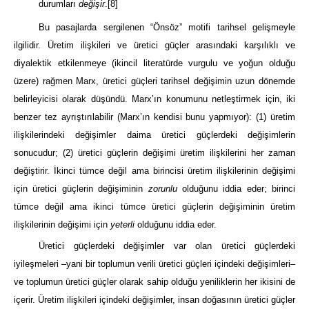
durumları
değişir
.
[8]
Bu pasajlarda sergilenen “Önsöz” motifi tarihsel gelişmeyle
ilgilidir. Üretim ilişkileri ve üretici güçler arasındaki karşılıklı ve
diyalektik etkilenmeye (ikincil literatürde vurgulu ve yoğun olduğu
üzere) rağmen Marx, üretici güçleri tarihsel değişimin uzun dönemde
belirleyicisi olarak düşündü. Marx’ın konumunu netleştirmek için, iki
benzer tez ayrıştırılabilir (Marx’ın kendisi bunu yapmıyor): (1) üretim
ilişkilerindeki değişimler daima üretici güçlerdeki değişimlerin
sonucudur; (2) üretici güçlerin değişimi üretim ilişkilerini her zaman
değiştirir. İkinci tümce değil ama birincisi üretim ilişkilerinin değişimi
için üretici güçlerin değişiminin
zorunlu
olduğunu iddia eder; birinci
tümce değil ama ikinci tümce üretici güçlerin değişiminin üretim
ilişkilerinin değişimi için
yeterli
olduğunu iddia eder.
Üretici güçlerdeki değişimler var olan üretici güçlerdeki
iyileşmeleri –yani bir toplumun verili üretici güçleri içindeki değişimleri–
ve toplumun üretici güçler olarak sahip olduğu yeniliklerin her ikisini de
içerir. Üretim ilişkileri içindeki değişimler, insan doğasının üretici güçler