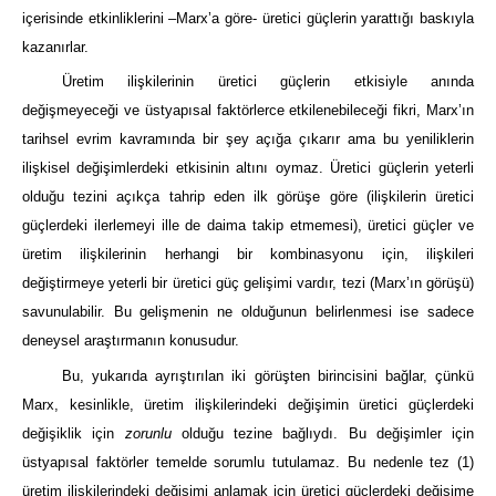
içerisinde etkinliklerini –Marx’a göre- üretici güçlerin yarattığı baskıyla
kazanırlar.
Üretim ilişkilerinin üretici güçlerin etkisiyle anında
değişmeyeceği ve üstyapısal faktörlerce etkilenebileceği fikri, Marx’ın
tarihsel evrim kavramında bir şey açığa çıkarır ama bu yeniliklerin
ilişkisel değişimlerdeki etkisinin altını oymaz. Üretici güçlerin yeterli
olduğu tezini açıkça tahrip eden ilk görüşe göre (ilişkilerin üretici
güçlerdeki ilerlemeyi ille de daima takip etmemesi), üretici güçler ve
üretim ilişkilerinin herhangi bir kombinasyonu için, ilişkileri
değiştirmeye yeterli bir üretici güç gelişimi vardır, tezi (Marx’ın görüşü)
savunulabilir. Bu gelişmenin ne olduğunun belirlenmesi ise sadece
deneysel araştırmanın konusudur.
Bu, yukarıda ayrıştırılan iki görüşten birincisini bağlar, çünkü
Marx, kesinlikle, üretim ilişkilerindeki değişimin üretici güçlerdeki
değişiklik için
zorunlu
olduğu tezine bağlıydı. Bu değişimler için
üstyapısal faktörler temelde sorumlu tutulamaz. Bu nedenle tez (1)
üretim ilişkilerindeki değişimi anlamak için üretici güçlerdeki değişime