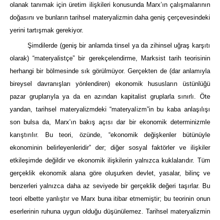
olanak tanımak için üretim ilişkileri konusunda Marx’ın çalışmalarının
doğasını ve bunların tarihsel materyalizmin daha geniş çerçevesindeki
yerini tartışmak gerekiyor.
Şimdilerde (geniş bir anlamda tinsel ya da zihinsel uğraş karşıtı
olarak) “materyalistçe” bir gerekçelendirme, Marksist tarih teorisinin
herhangi bir bölmesinde sık görülmüyor. Gerçekten de (dar anlamıyla
bireysel davranışları yönlendiren) ekonomik hususların üstünlüğü
pazar gruplarıyla ya da en azından kapitalist gruplarla sınırlı. Öte
yandan, tarihsel materyalizmdeki “materyalizm”in bu kaba anlaşılışı
son bulsa da, Marx’ın bakış açısı dar bir ekonomik determinizmle
karıştırılır. Bu teori, özünde, “ekonomik değişkenler bütünüyle
ekonominin belirleyenleridir” der; diğer sosyal faktörler ve ilişkiler
etkileşimde değildir ve ekonomik ilişkilerin yalnızca kuklalarıdır. Tüm
gerçeklik ekonomik alana göre oluşurken devlet, yasalar, bilinç ve
benzerleri yalnızca daha az seviyede bir gerçeklik değeri taşırlar. Bu
teori elbette yanlıştır ve Marx buna itibar etmemiştir; bu teorinin onun
eserlerinin ruhuna uygun olduğu düşünülemez. Tarihsel materyalizmin