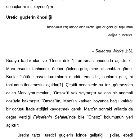
sonuçlarını inceleyeceğim.
Üretici güçlerin önceliği
İnsanların erişiminde olan üretici güçler çokluğu toplumun
doğasını belirler.
–
Selected Works
1:31
Buraya kadar olan ve “Önsöz”deki
[*]
tartışma sonucunda açıktır ki,
Marx insanlık tarihindeki üretici güçlerin gelişimine ait anahtarı gördü.
Bunlar “bütün sosyal kurumların maddi temelidir”; bunların gelişimi
toplumun ilerlemesini açıklar
[1]
. Çeşitli nedenlerle bu tezi görmezden
gelen Marx yorumcuları, “Önsöz”ü yok saymıştır ve ona bir anomali
gözüyle bakmıştır. “Önsöz”ün, Marx’ın kariyeri boyunca bağlı kaldığı
bir görüşü ifade ettiğini kaydetmek gerek. Marx’ın sonraki yıllarda da
değer verdiği
Felsefenin Sefaleti
’nde bile “Önsöz” bölümünün yeri
açıktır:
Üretim tarzı, üretici güçlerin içinde geliştiği ilişkiler, ebedi