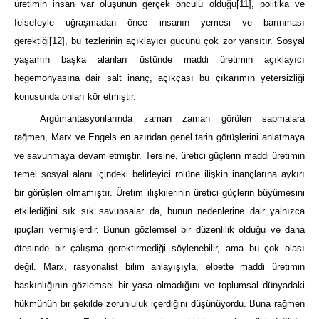
üretimin insan var oluşunun gerçek öncülü olduğu
[11]
, politika ve
felsefeyle uğraşmadan önce insanın yemesi ve barınması
gerektiği
[12]
, bu tezlerinin açıklayıcı gücünü çok zor yansıtır. Sosyal
yaşamın başka alanları üstünde maddi üretimin açıklayıcı
hegemonyasına dair salt inanç, açıkçası bu çıkarımın yetersizliği
konusunda onları kör etmiştir.
Argümantasyonlarında zaman zaman görülen sapmalara
rağmen, Marx ve Engels en azından genel tarih görüşlerini anlatmaya
ve savunmaya devam etmiştir. Tersine, üretici güçlerin maddi üretimin
temel sosyal alanı içindeki belirleyici rolüne ilişkin inançlarına aykırı
bir görüşleri olmamıştır. Üretim ilişkilerinin üretici güçlerin büyümesini
etkilediğini sık sık savunsalar da, bunun nedenlerine dair yalnızca
ipuçları vermişlerdir. Bunun gözlemsel bir düzenlilik olduğu ve daha
ötesinde bir çalışma gerektirmediği söylenebilir, ama bu çok olası
değil. Marx, rasyonalist bilim anlayışıyla, elbette maddi üretimin
baskınlığının gözlemsel bir yasa olmadığını ve toplumsal dünyadaki
hükmünün bir şekilde zorunluluk içerdiğini düşünüyordu. Buna rağmen