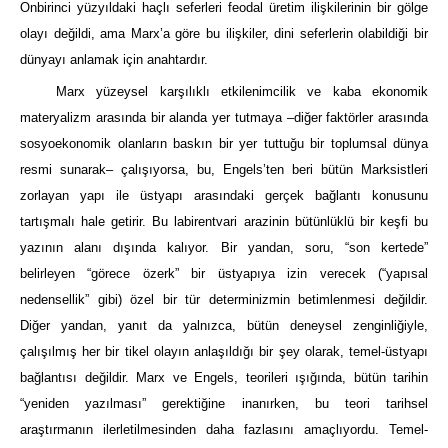
Onbirinci yüzyıldaki haçlı seferleri feodal üretim ilişkilerinin bir gölge
olayı değildi, ama Marx’a göre bu ilişkiler, dini seferlerin olabildiği bir
dünyayı anlamak için anahtardır.
Marx yüzeysel karşılıklı etkilenimcilik ve kaba ekonomik
materyalizm arasında bir alanda yer tutmaya –diğer faktörler arasında
sosyoekonomik olanların baskın bir yer tuttuğu bir toplumsal dünya
resmi sunarak– çalışıyorsa, bu, Engels’ten beri bütün Marksistleri
zorlayan yapı ile üstyapı arasındaki gerçek bağlantı konusunu
tartışmalı hale getirir. Bu labirentvari arazinin bütünlüklü bir keşfi bu
yazının alanı dışında kalıyor. Bir yandan, soru, “son kertede”
belirleyen “görece özerk” bir üstyapıya izin verecek (“yapısal
nedensellik” gibi) özel bir tür determinizmin betimlenmesi değildir.
Diğer yandan, yanıt da yalnızca, bütün deneysel zenginliğiyle,
çalışılmış her bir tikel olayın anlaşıldığı bir şey olarak, temel-üstyapı
bağlantısı değildir. Marx ve Engels, teorileri ışığında, bütün tarihin
“yeniden yazılması” gerektiğine inanırken, bu teori tarihsel
araştırmanın ilerletilmesinden daha fazlasını amaçlıyordu. Temel-