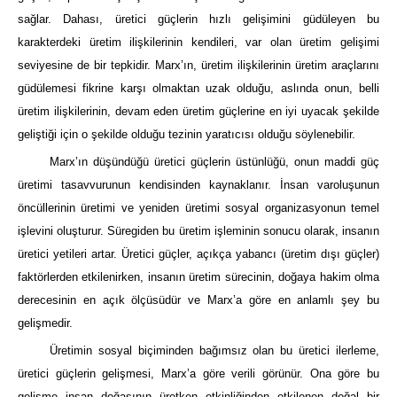
sağlar. Dahası, üretici güçlerin hızlı gelişimini güdüleyen bu
karakterdeki üretim ilişkilerinin kendileri, var olan üretim gelişimi
seviyesine de bir tepkidir. Marx’ın, üretim ilişkilerinin üretim araçlarını
güdülemesi fikrine karşı olmaktan uzak olduğu, aslında onun, belli
üretim ilişkilerinin, devam eden üretim güçlerine en iyi uyacak şekilde
geliştiği için o şekilde olduğu tezinin yaratıcısı olduğu söylenebilir.
Marx’ın düşündüğü üretici güçlerin üstünlüğü, onun maddi güç
üretimi tasavvurunun kendisinden kaynaklanır. İnsan varoluşunun
öncüllerinin üretimi ve yeniden üretimi sosyal organizasyonun temel
işlevini oluşturur. Süregiden bu üretim işleminin sonucu olarak, insanın
üretici yetileri artar. Üretici güçler, açıkça yabancı (üretim dışı güçler)
faktörlerden etkilenirken, insanın üretim sürecinin, doğaya hakim olma
derecesinin en açık ölçüsüdür ve Marx’a göre en anlamlı şey bu
gelişmedir.
Üretimin sosyal biçiminden bağımsız olan bu üretici ilerleme,
üretici güçlerin gelişmesi, Marx’a göre verili görünür. Ona göre bu
gelişme insan doğasının üretken etkinliğinden etkilenen doğal bir