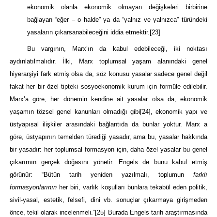
ekonomik olanla ekonomik olmayan değişkeleri birbirine
bağlayan “eğer – o halde” ya da “yalnız ve yalnızca” türündeki
yasaların çıkarsanabileceğini iddia etmektir.
[23]
Bu vargının, Marx’ın da kabul edebileceği, iki noktası
aydınlatılmalıdır. İlki, Marx toplumsal yaşam alanındaki genel
hiyerarşiyi fark etmiş olsa da, söz konusu yasalar sadece genel değil
fakat her bir özel tipteki sosyoekonomik kurum için formüle edilebilir.
Marx’a göre, her dönemin kendine ait yasalar olsa da, ekonomik
yaşamın tözsel genel kanunları olmadığı gibi
[24]
, ekonomik yapı ve
üstyapısal ilişkiler arasındaki bağlantıda da bunlar yoktur. Marx a
göre, üstyapının temelden türediği yasadır, ama bu, yasalar hakkında
bir yasadır: her toplumsal formasyon için, daha özel yasalar bu genel
çıkarımın gerçek doğasını yönetir. Engels de bunu kabul etmiş
görünür: “Bütün tarih yeniden yazılmalı, toplumun
farklı
formasyonlarının
her biri, varlık koşulları bunlara tekabül eden politik,
sivil-yasal, estetik, felsefi, dini vb. sonuçlar çıkarmaya girişmeden
önce, tekil olarak incelenmeli.”
[25]
Burada Engels tarih araştırmasında