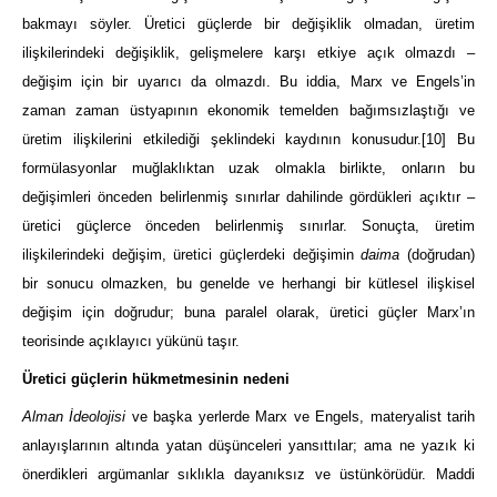
bakmayı söyler. Üretici güçlerde bir değişiklik olmadan, üretim
ilişkilerindeki değişiklik, gelişmelere karşı etkiye açık olmazdı –
değişim için bir uyarıcı da olmazdı. Bu iddia, Marx ve Engels’in
zaman zaman üstyapının ekonomik temelden bağımsızlaştığı ve
üretim ilişkilerini etkilediği şeklindeki kaydının konusudur.
[10]
Bu
formülasyonlar muğlaklıktan uzak olmakla birlikte, onların bu
değişimleri önceden belirlenmiş sınırlar dahilinde gördükleri açıktır –
üretici güçlerce önceden belirlenmiş sınırlar. Sonuçta, üretim
ilişkilerindeki değişim, üretici güçlerdeki değişimin
daima
(doğrudan)
bir sonucu olmazken, bu genelde ve herhangi bir kütlesel ilişkisel
değişim için doğrudur; buna paralel olarak, üretici güçler Marx’ın
teorisinde açıklayıcı yükünü taşır.
Üretici güçlerin hükmetmesinin nedeni
Alman İdeolojisi
ve başka yerlerde Marx ve Engels, materyalist tarih
anlayışlarının altında yatan düşünceleri yansıttılar; ama ne yazık ki
önerdikleri argümanlar sıklıkla dayanıksız ve üstünkörüdür. Maddi