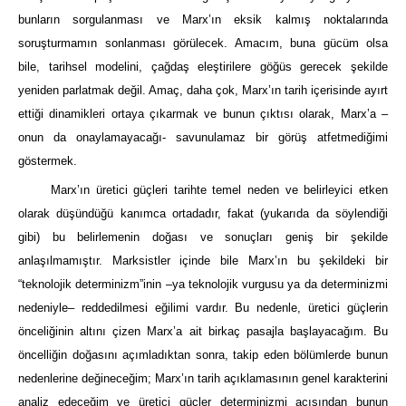
bunların sorgulanması ve Marx’ın eksik kalmış noktalarında
soruşturmamın sonlanması görülecek. Amacım, buna gücüm olsa
bile, tarihsel modelini, çağdaş eleştirilere göğüs gerecek şekilde
yeniden parlatmak değil. Amaç, daha çok, Marx’ın tarih içerisinde ayırt
ettiği dinamikleri ortaya çıkarmak ve bunun çıktısı olarak, Marx’a –
onun da onaylamayacağı- savunulamaz bir görüş atfetmediğimi
göstermek.
Marx’ın üretici güçleri tarihte temel neden ve belirleyici etken
olarak düşündüğü kanımca ortadadır, fakat (yukarıda da söylendiği
gibi) bu belirlemenin doğası ve sonuçları geniş bir şekilde
anlaşılmamıştır. Marksistler içinde bile Marx’ın bu şekildeki bir
“teknolojik determinizm”inin –ya teknolojik vurgusu ya da determinizmi
nedeniyle– reddedilmesi eğilimi vardır. Bu nedenle, üretici güçlerin
önceliğinin altını çizen Marx’a ait birkaç pasajla başlayacağım. Bu
öncelliğin doğasını açımladıktan sonra, takip eden bölümlerde bunun
nedenlerine değineceğim; Marx’ın tarih açıklamasının genel karakterini
analiz edeceğim ve üretici güçler determinizmi açısından bunun