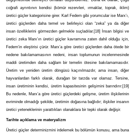
coğrafi ayrıntının kendisi (kömür rezervleri, ırmaklar, toprak, iklim)
üretici güçler kategorisine girer. Karl Federn gibi yorumcular ise Marx’ı,
üretici güçlerden daha temel ve belirleyici olan “zeka” ya da diğer
insan özelliklerini görmezden gelmekle suçladılar.
[18]
İnsan bilgisi ve
üretici zeka Marx’ın üretici güçler kavramına zaten dahil olduğu için,
Federn’in eleştirisi çürür. Marx’a göre üretici güçlerden daha ötede bir
nedene bakılamamasının nedeni, insan toplumunun incelenmesinde
maddi üretimden daha sağlam bir temelin ötesine bakılamamasıdır.
Üretim ve yeniden üretim döngüsü kaçınılmazdır, ama insan, diğer
hayvanlardan farklı olarak, durağan bir tarzda var olamaz. Tersine,
insan üretiminin kendisi, üretim kapasitesinin gelişimini barındırır.
[19]
Bu nedenle, Marx’a göre üretici güçlerdeki gelişme, üretim ilişkilerinin
evriminde olmadığı şekilde, üretimin doğasına bağlıdır; ilişkiler insanın
üretici yeteneklerinin yarattıkları olanaklara bir tepki olarak değişir.
Tarihte açıklama ve materyalizm
Üretici güçler determinizmini irdelemek bu bölümün konusu, ama buna