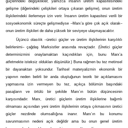
güçlerindeki değişiklikler, yalnızca insanın üretim kapasitesindeki
gelişme (diğerindeki çelişkileri ortaya çıkaran gelişme), onun üretim
ilişkilerindeki ilerlemeye izin verir. İnsanın üretim kapasitesi verili bir
sosyoekonomik süreçte gelişmediyse –Marx’a göre çok açık olarak–
onun üretim ilişkileri de daha yüksek bir seviyeye ulaşmayacaktır.
Üçüncü olasılık –üretici güçler ve üretim ilişkilerinin karşılıklı
belirlenimi– çağdaş Marksistler arasında revaçtadır. (Üretici güçler
determinizmini onaylamaktan kaçındıkları için, bunu Marx’a
atfetmekte isteksiz oldukları düşünülür.) Buna rağmen bu tez metinsel
bir dayanaktan yoksundur. Tarihsel materyalizmin ekonomik bir
yapının neden belirli bir anda oluştuğunun teorik bir açıklamasını
yapmasına izin vermeyen bu tez, açıkça bölümün başındaki
pasajların ve örtülü bir şekilde Marx’ın bütün düşüncesinin
karşısındadır. Marx, üretici güçlerin üretim ilişkilerine bağımlı
olmaması açısından yeni üretim ilişkilerinin ortaya çıkmasının üretici
güçler nezdinde olumsallığına inanır. Marx’ın bu konumu
savunmasının nedeni açık değildir ama bu onun genel üretim