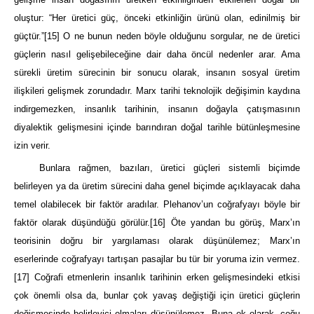
oluştur: “Her üretici güç, önceki etkinliğin ürünü olan, edinilmiş bir
güçtür.”
[15]
O ne bunun neden böyle olduğunu sorgular, ne de üretici
güçlerin nasıl gelişebileceğine dair daha öncül nedenler arar. Ama
sürekli üretim sürecinin bir sonucu olarak, insanın sosyal üretim
ilişkileri gelişmek zorundadır. Marx tarihi teknolojik değişimin kaydına
indirgemezken, insanlık tarihinin, insanın doğayla çatışmasının
diyalektik gelişmesini içinde barındıran doğal tarihle bütünleşmesine
izin verir.
Bunlara rağmen, bazıları, üretici güçleri sistemli biçimde
belirleyen ya da üretim sürecini daha genel biçimde açıklayacak daha
temel olabilecek bir faktör aradılar. Plehanov’un coğrafyayı böyle bir
faktör olarak düşündüğü görülür.
[16]
Öte yandan bu görüş, Marx’ın
teorisinin doğru bir yargılaması olarak düşünülemez; Marx’ın
eserlerinde coğrafyayı tartışan pasajlar bu tür bir yoruma izin vermez.
[17]
Coğrafi etmenlerin insanlık tarihinin erken gelişmesindeki etkisi
çok önemli olsa da, bunlar çok yavaş değiştiği için üretici güçlerin
değişmesinde belirleyici olmaları düşünülemez. Buna ek olarak, çoğu