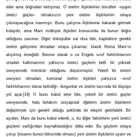
eder ama doğrudan tartışmaz. O üretim ilişkilerinin öncülleri –uygun
üretici güçler– olmaksızın yeni üretim ilişkilerinin ortaya
çıkmayacağına inanmıştı. Bunu çalışma ilişkilerine bakarak görmek
kolaydır, ama Marx mülkiyet ilişkileri konusunda da bunun doğru
olduğunu savunur. Diğer önkoşullar var olsa bile, kapitalizm gerekli
üretim gelişmesi olmadan ortaya çıkamaz: klasik Roma Marx’ın
alışılmış örneğidir. Benzer olarak o ve Engels sınıf farklılıklarının
ortadan kalkmasının yalnızca üretici güçlerin belli bir yüksek
seviyesinde mümkün olduğunu düşünmüştür. Yeterli bir üretim
seviyesi olmadan, komünal üretim ilişkileri yalnızca –sınıf
farklılıklarının tekrar belirdiği– durgunluk ve üretim tarzında bir düşüşe
yol açar.
[14]
O bunu kabul etse bile, yeterli bir üretici güçler
seviyesinde, hala birtakım üstyapısal öğelerin üretim ilişkilerini
değiştirmek için gerekli olduğu şeklinde bir eleştiri getirilebilir. Bir
açıdan, Marx da bunu kabul ederdi; o, bu diğer faktörlerin yeni üretici
güçlerin varlığından kaynaklandığını iddia eder. Bu güçlerin ortaya
çıkışı (insanın bunun bilincinde olması) yeni üretim ilişkilerini uyarır ve