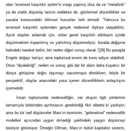
olan “evrensel karşılıklı eylem”e vurgu yapmış olsa da ve “metafizik”
ya da statik düşünüş tarzını reddetse de, gözlemsel düzenlilikler ve
yasalar konusundaki bilimsel hususları terk etmedi: “Yalnızca bu
evrensel karşılıklı eylemden gerçek nedensel ilişkiye ulaşabiliriz.
Ayrık olayları anlamak için, onları genel karşılıklı etkileşim içinde
düşünmekten koparılmış ve yalıtılmış düşünmeliyiz; burada değişme
halindeki hareket belirir, biri neden diğeri sonuç olarak.”
[28]
Bu pasajda
Engels doğayı tartışır, ama toplumsal evreni de konu ediyor olabilirdi.
Onun “diyalektiği”, neden ve sonuç gibi dar bir alanı daha kuşatıcı bir
dünya görüşüne doğru taşımayı savunmaya dönükken, böyle bir
perspektif, olaylar arasındaki yasa içeren düzenliliklerin anlaşılışını
içermelidir.
İnsan toplumunda nedenselliğin, var oluşun ilgili yönlerinin
tamamıyla birbirinden ayrılmasını gerektirdiği fikri elbette ki yanlıştır,
ama bu tür naif düşünceler Marx’ın teorisinin, “geleneksel” nedensellik
modelleri açısından uygun olmadığı şeklindeki yaygın düşünceyi
besliyor görünüyor. Örneğin Ollman, Marx’ın bütün kapitalist sistemi,