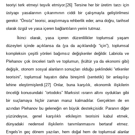
teoriyi terk etmeyi teşvik etmiyor.
[26]
Tersine her bir üretim tarzı için
üstyapı yasalarının çıkarımının ciddi bir çalışmayla geliştirilmesi
gerekir. “Önsöz” teorisi, araştırmaya rehberlik eder, ama doğru, tarihsel
olarak özgül ve yasa içeren bağlantıların yerini tutmaz.
İkinci olarak, yasa içeren düzenlilikler toplumsal yaşam
düzeyleri içinde açıklansa da (ya da açıklandığı “için”), toplumsal
kompleksin çeşitli yönleri bağımsız değişkenler değildir. Labriola ve
Plehanov çok önceleri tarih ve toplumun, (kültür ya da ekonomi gibi)
değişik, otonom sosyal alanların sonuçları olduğu şeklindeki “etkenler
teorisini”, toplumsal hayatın daha bireşimli (sentetik) bir anlaşılışı
lehine eleştirmişlerdi.
[27]
Onlar, buna karşılık, ekonomik ilişkilerin
önceliği konusundaki “ortodoks” Marksist ısrarın altını oydukları gibi
bir suçlamaya hiçbir zaman maruz kalmadılar. Gerçekten de en
azından Plehanov bu geleneğin en büyük destekçisidir. Paranın diğer
yüzündeyse, genel karşılıklı etkileşim teorisini kabul etmek,
dünyadaki nedensel ilişkilerin tanımlanmasını bertaraf etmez.
Engels’in geç dönem yazıları, hem doğal hem de toplumsal alanlar