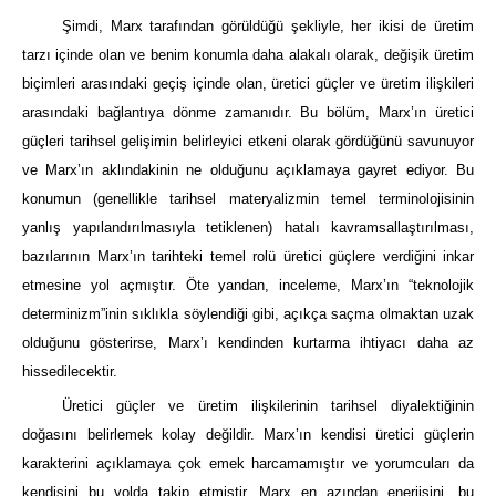
Şimdi, Marx tarafından görüldüğü şekliyle, her ikisi de üretim
tarzı içinde olan ve benim konumla daha alakalı olarak, değişik üretim
biçimleri arasındaki geçiş içinde olan, üretici güçler ve üretim ilişkileri
arasındaki bağlantıya dönme zamanıdır. Bu bölüm, Marx’ın üretici
güçleri tarihsel gelişimin belirleyici etkeni olarak gördüğünü savunuyor
ve Marx’ın aklındakinin ne olduğunu açıklamaya gayret ediyor. Bu
konumun (genellikle tarihsel materyalizmin temel terminolojisinin
yanlış yapılandırılmasıyla tetiklenen) hatalı kavramsallaştırılması,
bazılarının Marx’ın tarihteki temel rolü üretici güçlere verdiğini inkar
etmesine yol açmıştır. Öte yandan, inceleme, Marx’ın “teknolojik
determinizm”inin sıklıkla söylendiği gibi, açıkça saçma olmaktan uzak
olduğunu gösterirse, Marx’ı kendinden kurtarma ihtiyacı daha az
hissedilecektir.
Üretici güçler ve üretim ilişkilerinin tarihsel diyalektiğinin
doğasını belirlemek kolay değildir. Marx’ın kendisi üretici güçlerin
karakterini açıklamaya çok emek harcamamıştır ve yorumcuları da
kendisini bu yolda takip etmiştir. Marx en azından enerjisini, bu