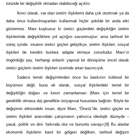
türünde bir değişiklik olmadan olabileceği açıktır.
İkinci olarak, var olan üretim ilişkilerini daha çok oturtmak ya da
daha önce kullanılmayanları kullanmak hiçbir şekilde bir anda etki
göstermez. Marx kuşkusuz ki üretici güçlerdeki değişikliğin üretim
ilişkilerinde değişikliklere yol açtığını savunmuştur; ama tarihsel bir
süreç içinde: insanın üretici güçleri geliştikçe, üretim ilişkileri, sosyal
ilişkileri de kendini bunlara adapte etmeye zorunludur. Marx’ın
öngördüğü şey, herhangi anlamlı yapısal bir dönüşüme öncel olarak
üretici güçlerin üretim ilişkileri üzerinde artan basıncıydı.
Sadece temel değişimlerden önce bu baskının kütlesel bir
büyümesi değil, buna ek olarak, sosyal ilişkilerdeki temel bir
değişikliğin doğası ve kesin zamanlaması (Marx için temel bir
gereklilik olmasa da) genellikle üstyapısal hususlara bağlıdır. Böyle bir
değişimin etkisindeki insan, diyor Marx, “Önsöz”de, üretici güçler ve
üretim ilişkileri arasındaki çatışmanın yalnızca ideolojik düzeyde –
yasal, politik ve dini- farkında olur ve bununla savaşır.
[9]
Bu alanlar
ekonomik ilişkilerin basit bir gölgesi değilken, tarihsel değişim