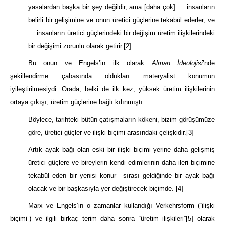
yasalardan başka bir şey değildir, ama [daha çok] … insanların
belirli bir gelişimine ve onun üretici güçlerine tekabül ederler, ve
… insanların üretici güçlerindeki bir değişim üretim ilişkilerindeki
bir değişimi zorunlu olarak getirir.
[2]
Bu onun ve Engels’in ilk olarak
Alman İdeolojisi
’nde
şekillendirme çabasında oldukları materyalist konumun
iyileştirilmesiydi. Orada, belki de ilk kez, yüksek üretim ilişkilerinin
ortaya çıkışı, üretim güçlerine bağlı kılınmıştı.
Böylece, tarihteki bütün çatışmaların kökeni, bizim görüşümüze
göre, üretici güçler ve ilişki biçimi arasındaki çelişkidir.
[3]
Artık ayak bağı olan eski bir ilişki biçimi yerine daha gelişmiş
üretici güçlere ve bireylerin kendi edimlerinin daha ileri biçimine
tekabül eden bir yenisi konur –sırası geldiğinde bir ayak bağı
olacak ve bir başkasıyla yer değiştirecek biçimde.
[4]
Marx ve Engels’in o zamanlar kullandığı Verkehrsform (“ilişki
biçimi”) ve ilgili birkaç terim daha sonra “üretim ilişkileri”
[5]
olarak