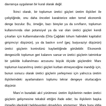
davranışa uygulanan bir kural olarak değil.
İkinci olarak, bir toplumun üretici güçleri üretim ilişkileri ile
çeliştiğinde, onu daha önceleri karakterize eden temel ekonomik
denge bozulur. Bu, örneğin, bazı bireyler ya da sınıfların, toplumun
kullanımında olan potansiyel ya da var olan üretici güçleri kendi
çıkarları için kullanmalarında (Orta Çağdaki tohum halindeki kapitalist
girişimciyi düşünün), ya da baskın sınıf (geç burjuvaziyi düşünün)
üretici güçlerin kontrolünü kaybettiğinde görülebilir. Ekonomik
dengesizlik toplumun geri kalanını sarsar ve üretici güçlerin tatminkar
bir şekilde kullanılması arzusunu büyük ölçüde güçlendirir. Marx
toplumun kazanılmış üretici güçleri kurban etmeyeceğine inandığı için,
bunun sonucu olarak üretici güçlerin yerleşmesi için yalnızca üretim
ilişkilerindeki ayarlamaların toplumu tekrar dengeye oturtacağını
düşünür.
Marx’ın buradaki akıl yürütmesi üretim ilişkilerinin neden üretici
güçlerin gelişmesine tekabül ettiğini ifade eder; bu ilişkilerin başka
(örneğin ideolojik) belirleyenleri olmadığını göstermez. Marx bunu iddia