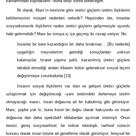
kavramından kaynaklanır –buna biraz sonra döneceğim.
İlk olarak, Marx’ın teorisine göre üretici güçlerin üretim ilişkilerini
belirlemesinin müspet nedenleri nelerdir? Hepsinden öte, insanlar
sosyoekonomik ilişkilerini neden üretici güçlerin gelişmesiyle uyumlu
hale getirmelidir? Marx bu soruya iç içe geçmiş iki cevap veriyor. İlki:
İnsanlar bir kere kazandığını bir daha bırakmaz… [Bu nedenle]
uygarlığın meyvelerinin getirdiği sonuçlardan yoksun
kalamazlar; ticaret yapma şekli, kazanılmış üretici güçlere
tekabül etmediği andan itibaren bütün geleneksel sosyal biçimi
değiştirmeye zorunludurlar.
[13]
İnsanın sosyal ilişkilerini var olan ve gelişen üretici güçlerle
uzlaştırmak için değiştireceği –yani üretimdeki ilerlemeye teslim
olmayacağı- inancı, insan doğasına ait bir kabulmüş gibi görünüyor.
Marx, şüphe yok ki, buna kesin bir doğru olarak bakıyordu ve insan
doğasına dair daha spekülatif iddialardan ayırmak istemişti. Onun
teorisi, geniş sosyotarihsel, bir miktar teleolojik, tarihsel sürecin
konusu olarak insan türüne ait genelleme olarak görünüyor; bireysel bir