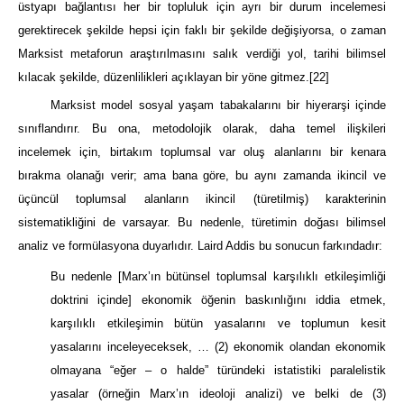
üstyapı bağlantısı her bir topluluk için ayrı bir durum incelemesi
gerektirecek şekilde hepsi için faklı bir şekilde değişiyorsa, o zaman
Marksist metaforun araştırılmasını salık verdiği yol, tarihi bilimsel
kılacak şekilde, düzenlilikleri açıklayan bir yöne gitmez.
[22]
Marksist model sosyal yaşam tabakalarını bir hiyerarşi içinde
sınıflandırır. Bu ona, metodolojik olarak, daha temel ilişkileri
incelemek için, birtakım toplumsal var oluş alanlarını bir kenara
bırakma olanağı verir; ama bana göre, bu aynı zamanda ikincil ve
üçüncül toplumsal alanların ikincil (türetilmiş) karakterinin
sistematikliğini de varsayar. Bu nedenle, türetimin doğası bilimsel
analiz ve formülasyona duyarlıdır. Laird Addis bu sonucun farkındadır:
Bu nedenle [Marx’ın bütünsel toplumsal karşılıklı etkileşimliği
doktrini içinde] ekonomik öğenin baskınlığını iddia etmek,
karşılıklı etkileşimin bütün yasalarını ve toplumun kesit
yasalarını inceleyeceksek, … (2) ekonomik olandan ekonomik
olmayana “eğer – o halde” türündeki istatistiki paralelistik
yasalar (örneğin Marx’ın ideoloji analizi) ve belki de (3)