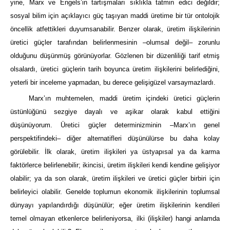
yine, Marx ve Engels’in tartışmaları sıklıkla tatmin edici değildir;
sosyal bilim için açıklayıcı güç taşıyan maddi üretime bir tür ontolojik
öncellik atfettikleri duyumsanabilir. Benzer olarak, üretim ilişkilerinin
üretici güçler tarafından belirlenmesinin –olumsal değil– zorunlu
olduğunu düşünmüş görünüyorlar. Gözlenen bir düzenliliği tarif etmiş
olsalardı, üretici güçlerin tarih boyunca üretim ilişkilerini belirlediğini,
yeterli bir inceleme yapmadan, bu derece gelişigüzel varsaymazlardı.
Marx’ın muhtemelen, maddi üretim içindeki üretici güçlerin
üstünlüğünü sezgiye dayalı ve aşikar olarak kabul ettiğini
düşünüyorum. Üretici güçler determinizminin –Marx’ın genel
perspektifindeki– diğer alternatifleri düşünülürse bu daha kolay
görülebilir. İlk olarak, üretim ilişkileri ya üstyapısal ya da karma
faktörlerce belirlenebilir; ikincisi, üretim ilişkileri kendi kendine gelişiyor
olabilir; ya da son olarak, üretim ilişkileri ve üretici güçler birbiri için
belirleyici olabilir. Genelde toplumun ekonomik ilişkilerinin toplumsal
dünyayı yapılandırdığı düşünülür; eğer üretim ilişkilerinin kendileri
temel olmayan etkenlerce belirleniyorsa, ilki (ilişkiler) hangi anlamda