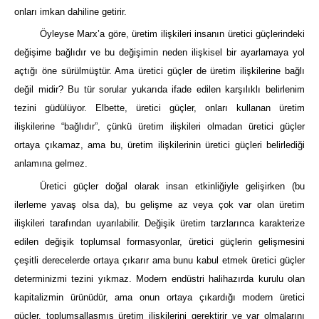
onları imkan dahiline getirir.
Öyleyse Marx’a göre, üretim ilişkileri insanın üretici güçlerindeki
değişime bağlıdır ve bu değişimin neden ilişkisel bir ayarlamaya yol
açtığı öne sürülmüştür. Ama üretici güçler de üretim ilişkilerine bağlı
değil midir? Bu tür sorular yukarıda ifade edilen karşılıklı belirlenim
tezini güdülüyor. Elbette, üretici güçler, onları kullanan üretim
ilişkilerine “bağlıdır”, çünkü üretim ilişkileri olmadan üretici güçler
ortaya çıkamaz, ama bu, üretim ilişkilerinin üretici güçleri belirlediği
anlamına gelmez.
Üretici güçler doğal olarak insan etkinliğiyle gelişirken (bu
ilerleme yavaş olsa da), bu gelişme az veya çok var olan üretim
ilişkileri tarafından uyarılabilir. Değişik üretim tarzlarınca karakterize
edilen değişik toplumsal formasyonlar, üretici güçlerin gelişmesini
çeşitli derecelerde ortaya çıkarır ama bunu kabul etmek üretici güçler
determinizmi tezini yıkmaz. Modern endüstri halihazırda kurulu olan
kapitalizmin ürünüdür, ama onun ortaya çıkardığı modern üretici
güçler, toplumsallaşmış üretim ilişkilerini gerektirir ve var olmalarını