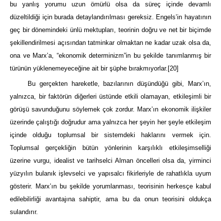
bu yanlış yorumu uzun ömürlü olsa da süreç içinde devamlı
düzeltildiği için burada detaylandırılması gereksiz. Engels’in hayatının
geç bir dönemindeki ünlü mektupları, teorinin doğru ve net bir biçimde
şekillendirilmesi açısından tatminkar olmaktan ne kadar uzak olsa da,
ona ve Marx’a, “ekonomik determinizm”in bu şekilde tanımlanmış bir
türünün yüklenemeyeceğine ait bir şüphe bırakmıyorlar.
[20]
Bu gerçekten hareketle, bazılarının düşündüğü gibi, Marx’ın,
yalnızca, bir faktörün diğerleri üstünde etkili olamayan, etkileşimli bir
görüşü savunduğunu söylemek çok zordur. Marx’ın ekonomik ilişkiler
üzerinde çalıştığı doğrudur ama yalnızca her şeyin her şeyle etkileşim
içinde olduğu toplumsal bir sistemdeki haklarını vermek için.
Toplumsal gerçekliğin bütün yönlerinin karşılıklı etkileşimselliği
üzerine vurgu, idealist ve tarihselci Alman öncelleri olsa da, yirminci
yüzyılın bulanık işlevselci ve yapısalcı fikirleriyle de rahatlıkla uyum
gösterir. Marx’ın bu şekilde yorumlanması, teorisinin herkesçe kabul
edilebilirliği avantajına sahiptir, ama bu da onun teorisini oldukça
sulandırır.