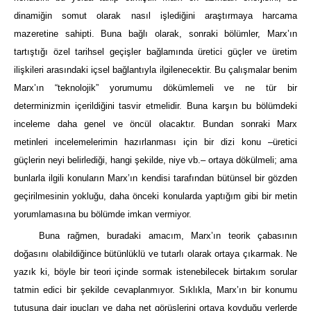
dinamiğin somut olarak nasıl işlediğini araştırmaya harcama
mazeretine sahipti. Buna bağlı olarak, sonraki bölümler, Marx’ın
tartıştığı özel tarihsel geçişler bağlamında üretici güçler ve üretim
ilişkileri arasındaki içsel bağlantıyla ilgilenecektir. Bu çalışmalar benim
Marx’ın “teknolojik” yorumumu dökümlemeli ve ne tür bir
determinizmin içerildiğini tasvir etmelidir. Buna karşın bu bölümdeki
inceleme daha genel ve öncül olacaktır. Bundan sonraki Marx
metinleri incelemelerimin hazırlanması için bir dizi konu –üretici
güçlerin neyi belirlediği, hangi şekilde, niye vb.– ortaya dökülmeli; ama
bunlarla ilgili konuların Marx’ın kendisi tarafından bütünsel bir gözden
geçirilmesinin yokluğu, daha önceki konularda yaptığım gibi bir metin
yorumlamasına bu bölümde imkan vermiyor.
Buna rağmen, buradaki amacım, Marx’ın teorik çabasının
doğasını olabildiğince bütünlüklü ve tutarlı olarak ortaya çıkarmak. Ne
yazık ki, böyle bir teori içinde sormak istenebilecek birtakım sorular
tatmin edici bir şekilde cevaplanmıyor. Sıklıkla, Marx’ın bir konumu
tutuşuna dair ipuçları ve daha net görüşlerini ortaya koyduğu yerlerde