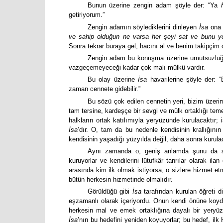
Bunun üzerine zengin adam şöyle der: “Ya
getiriyorum.”
Zengin adamın söylediklerini dinleyen
İsa
ona 
ve sahip olduğun ne varsa her şeyi sat ve bunu yok
Sonra tekrar buraya gel, hacını al ve benim takipçim o
Zengin adam bu konuşma üzerine umutsuzluğa
vazgeçemeyeceği kadar çok malı mülkü vardır.
Bu olay üzerine
İsa
havarilerine şöyle der: 
zaman cennete gidebilir.”
Bu sözü çok edilen cennetin yeri, bizim üzer
tam tersine, kardeşçe bir sevgi ve mülk ortaklığı temel
halkların ortak katılımıyla yeryüzünde kurulacaktır
İsa
’dır. O, tam da bu nedenle kendisinin krallığın
kendisinin yaşadığı yüzyılda değil, daha sonra kurulac
Aynı zamanda o, geniş anlamda şunu da sö
kuruyorlar ve kendilerini lütufkâr tanrılar olarak il
arasında kim ilk olmak istiyorsa, o sizlere hizmet et
bütün herkesin hizmetinde olmalıdır.
Görüldüğü gibi
İsa
tarafından kurulan öğreti d
eşzamanlı olarak içeriyordu. Onun kendi önüne koyduğ
herkesin mal ve emek ortaklığına dayalı bir yeryüz
İsa
’nın bu hedefini yeniden koyuyorlar; bu hedef, ilk H