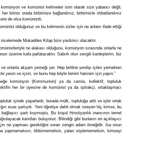
n komünyon ve komünist kelimeleri isim olarak size yabancı değil;
er biriniz orada birbirinize bağlandınız, birbirinizle irtibatlandınız
kere de olsa komünistti.
münist olduğunuz ve bu kelimenin sizler için ne anlam ifade ettiği
bu incelemede Mukaddes Kitap bize yardımcı olacaktır.
z komünistleriyle ne alakası olduğunu, komünyon sırasında onlarla ne
unun üzerine kafa patlatacaktır. Sabırlı olun sevgili kardeşlerim, biz
r ve onlarla akşam yemeği yer. Hep birlikte yenilip içilen yemekten
ikte yesin ve içsin, ve bunu hep böyle benim hatıram için yapın.”
emeğe komünyon (Kommunion) ya da camia, kollektif, topluluk
ektifin her bir üyesine de komünist ya da iştirakçi, ortaklaşmacı
topluluk içinde yaşarlardı; burada mülk, topluluğa aitti ve işler ortak
nlığın esas şartıydı. Yeni öğretiye dahil olmak isteyen hiç kimse, bu
u bağlayıcı şartı koymuştu. Bu koşul Hıristiyanlık inancının temel
oğrulayacak kanıtları buluyoruz. Bilindiği gibi bunların en açıklayıcı
 için ne yapması gerektiğini soran zengin adam örneğidir.
İsa
onun
Zina yapmamalısın, öldürmemelisin, yalan söylememelisin, kimseyi