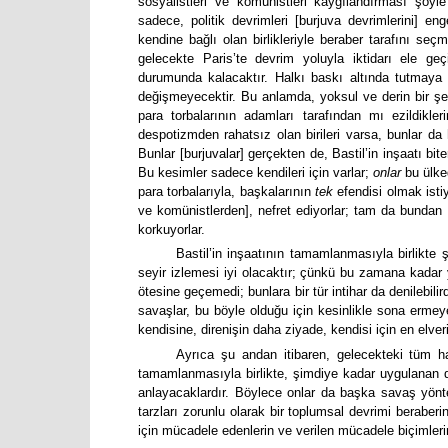
sosyalistleri ve komünistleri kaygılandırması şöyl
sadece, politik devrimleri [burjuva devrimlerini] e
kendine bağlı olan birlikleriyle beraber tarafını se
gelecekte Paris’te devrim yoluyla iktidarı ele g
durumunda kalacaktır. Halkı baskı altında tutmaya 
değişmeyecektir. Bu anlamda, yoksul ve derin bir şeki
para torbalarının adamları tarafından mı ezildikle
despotizmden rahatsız olan birileri varsa, bunlar da 
Bunlar [burjuvalar] gerçekten de, Bastil’in inşaatı bit
Bu kesimler sadece kendileri için varlar;
onlar
bu ülke
para torbalarıyla, başkalarının
tek
efendisi olmak istiy
ve komünistlerden], nefret ediyorlar; tam da bundan ö
korkuyorlar.
Bastil’in inşaatının tamamlanmasıyla birlikte
seyir izlemesi iyi olacaktır; çünkü bu zamana kada
ötesine geçemedi; bunlara bir tür intihar da denileb
savaşlar, bu böyle olduğu için kesinlikle sona erme
kendisine, direnişin daha ziyade, kendisi için en elveri
Ayrıca şu andan itibaren, gelecekteki tüm hal
tamamlanmasıyla birlikte, şimdiye kadar uygulanan de
anlayacaklardır. Böylece onlar da başka savaş yö
tarzları zorunlu olarak bir toplumsal devrimi beraber
için mücadele edenlerin ve verilen mücadele biçimleri