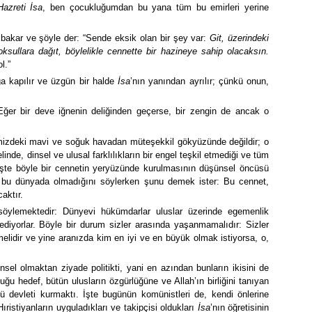
Hazreti İsa
, ben çocukluğumdan bu yana tüm bu emirleri yerine
bakar ve şöyle der: “Sende eksik olan bir şey var:
Git, üzerindeki
sullara dağıt, böylelikle cennette bir hazineye sahip olacaksın.
l.”
 kapılır ve üzgün bir halde
İsa
’nın yanından ayrılır; çünkü onun,
“Eğer bir deve iğnenin deliğinden geçerse, bir zengin de ancak o
imizdeki mavi ve soğuk havadan müteşekkil gökyüzünde değildir; o
inde, dinsel ve ulusal farklılıkların bir engel teşkil etmediği ve tüm
; işte böyle bir cennetin yeryüzünde kurulmasının düşünsel öncüsü
ın bu dünyada olmadığını söylerken şunu demek ister: Bu cennet,
aktır.
ylemektedir: Dünyevi hükümdarlar uluslar üzerinde egemenlik
an ediyorlar. Böyle bir durum sizler arasında yaşanmamalıdır: Sizler
melidir ve yine aranızda kim en iyi ve en büyük olmak istiyorsa, o,
insel olmaktan ziyade politikti, yani en azından bunların ikisini de
u hedef, bütün ulusların özgürlüğüne ve Allah’ın birliğini tanıyan
ü devleti kurmaktı. İşte bugünün komünistleri de, kendi önlerine
ıristiyanların uyguladıkları ve takipçisi oldukları
İsa
’nın öğretisinin