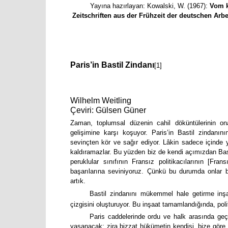
Yayına hazırlayan: Kowalski, W. (1967):
Vom 
Zeitschriften aus der Frühzeit der deutschen Arb
Paris’in Bastil Zindanı
[1]
Wilhelm Weitling
Çeviri: Gülsen Güner
Zaman, toplumsal düzenin cahil döküntülerinin o
gelişimine karşı koşuyor. Paris’in Bastil zindan
sevinçten kör ve sağır ediyor. Lâkin sadece içinde y
kaldıramazlar. Bu yüzden biz de kendi açımızdan Bast
peruklular sınıfının Fransız politikacılarının [Fran
başarılarına seviniyoruz. Çünkü bu durumda onlar 
artık.
Bastil zindanını mükemmel hale getirme inşaa
çizgisini oluşturuyor. Bu inşaat tamamlandığında, poli
Paris caddelerinde ordu ve halk arasında ge
yaşanacak; zira bizzat hükümetin kendisi, bize göre 