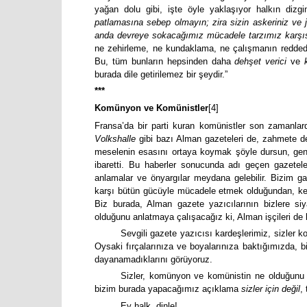
yağan dolu gibi, işte öyle yaklaşıyor halkın dizg
patlamasına sebep olmayın; zira sizin askeriniz ve 
anda devreye sokacağımız mücadele tarzımız karşısı
ne zehirleme, ne kundaklama, ne çalışmanın reddedil
Bu, tüm bunların hepsinden daha
dehşet verici
ve
burada dile getirilemez bir şeydir.”
***
Komünyon ve Komünistler
[4]
Fransa’da bir parti kuran komünistler son zamanlarda
Volkshalle
gibi bazı Alman gazeteleri de, zahmete de
meselenin esasını ortaya koymak şöyle dursun, genell
ibaretti. Bu haberler sonucunda adı geçen gazetele
anlamalar ve önyargılar meydana gelebilir. Bizim ga
karşı bütün gücüyle mücadele etmek olduğundan, ken
Biz burada, Alman gazete yazıcılarının bizlere si
olduğunu anlatmaya çalışacağız ki, Alman işçileri de
Sevgili gazete yazıcısı kardeşlerimiz, sizler 
Oysaki fırçalarınıza ve boyalarınıza baktığımızda, biri
dayanamadıklarını görüyoruz.
Sizler, komünyon ve komünistin ne olduğunu as
bizim burada yapacağımız açıklama
sizler için değil
,
Ey halk, dinle!