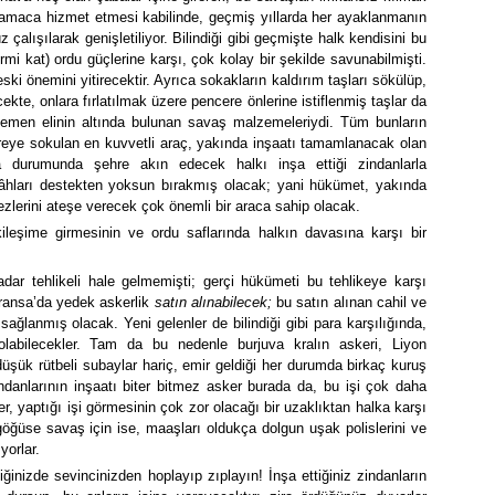
u amaca hizmet etmesi kabilinde, geçmiş yıllarda her ayaklanmanın
çalışılarak genişletiliyor. Bilindiği gibi geçmişte halk kendisini bu
mi kat) ordu güçlerine karşı, çok kolay bir şekilde savunabilmişti.
i önemini yitirecektir. Ayrıca sokakların kaldırım taşları sökülüp,
ekte, onlara fırlatılmak üzere pencere önlerine istiflenmiş taşlar da
emen elinin altında bulunan savaş malzemeleriydi. Tüm bunların
reye sokulan en kuvvetli araç, yakında inşaatı tamamlanacak olan
a durumunda şehre akın edecek halkı inşa ettiği zindanlarla
gâhları destekten yoksun bırakmış olacak; yani hükümet, yakında
zlerini ateşe verecek çok önemli bir araca sahip olacak.
ileşime girmesinin ve ordu saflarında halkın davasına karşı bir
dar tehlikeli hale gelmemişti; gerçi hükümeti bu tehlikeye karşı
Fransa’da yedek askerlik
satın alınabilecek;
bu satın alınan cahil ve
 sağlanmış olacak. Yeni gelenler de bilindiği gibi para karşılığında,
labilecekler. Tam da bu nedenle burjuva kralın askeri, Liyon
üşük rütbeli subaylar hariç, emir geldiği her durumda birkaç kuruş
indanlarının inşaatı biter bitmez asker burada da, bu işi çok daha
er, yaptığı işi görmesinin çok zor olacağı bir uzaklıktan halka karşı
öğüse savaş için ise, maaşları oldukça dolgun uşak polislerini ve
yorlar.
iğinizde sevincinizden hoplayıp zıplayın! İnşa ettiğiniz zindanların