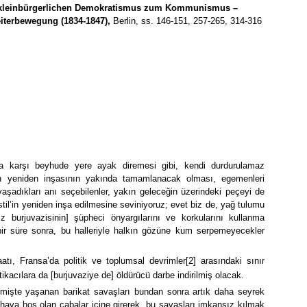
kleinbürgerlichen Demokratismus zum Kommunismus –
eiterbewegung (1834-1847),
Berlin, ss. 146-151, 257-265, 314-316
na karşı beyhude yere ayak diremesi gibi, kendi durdurulamaz
ının yeniden inşasının yakında tamamlanacak olması, egemenleri
aşadıkları anı seçebilenler, yakın geleceğin üzerindeki peçeyi de
il’in yeniden inşa edilmesine seviniyoruz; evet biz de, yağ tulumu
sız burjuvazisinin] şüpheci önyargılarını ve korkularını kullanma
bir süre sonra, bu halleriyle halkın gözüne kum serpemeyecekler
tı, Fransa’da politik ve toplumsal devrimler
[2]
arasındaki sınır
tikacılara da [burjuvaziye de] öldürücü darbe indirilmiş olacak.
çmişte yaşanan barikat savaşları bundan sonra artık daha seyrek
hava hoş olan çabalar içine girerek, bu savaşları imkansız kılmak