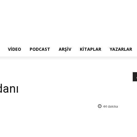
VIDEO
PODCAST
ARŞIV
KITAPLAR
YAZARLAR
danı
44
dakika