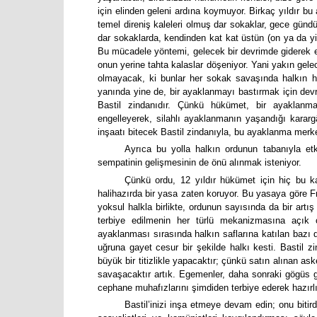
için elinden geleni ardına koymuyor. Birkaç yıldır b
temel direniş kaleleri olmuş dar sokaklar, gece gündüz 
dar sokaklarda, kendinden kat kat üstün (on ya da yir
Bu mücadele yöntemi, gelecek bir devrimde giderek esk
onun yerine tahta kalaslar döşeniyor. Yani yakın gelec
olmayacak, ki bunlar her sokak savaşında halkın h
yanında yine de, bir ayaklanmayı bastırmak için dev
Bastil zindanıdır. Çünkü hükümet, bir ayaklanm
engelleyerek, silahlı ayaklanmanın yaşandığı karar
inşaatı bitecek Bastil zindanıyla, bu ayaklanma merke
Ayrıca bu yolla halkın ordunun tabanıyla etk
sempatinin gelişmesinin de önü alınmak isteniyor.
Çünkü ordu, 12 yıldır hükümet için hiç bu ka
halihazırda bir yasa zaten koruyor. Bu yasaya göre 
yoksul halkla birlikte, ordunun sayısında da bir artış
terbiye edilmenin her türlü mekanizmasına açık o
ayaklanması sırasında halkın saflarına katılan bazı d
uğruna gayet cesur bir şekilde halkı kesti. Bastil z
büyük bir titizlikle yapacaktır; çünkü satın alınan ask
savaşacaktır artık. Egemenler, daha sonraki gögüs g
cephane muhafızlarını şimdiden terbiye ederek hazırlı
Bastil’inizi inşa etmeye devam edin; onu bitird