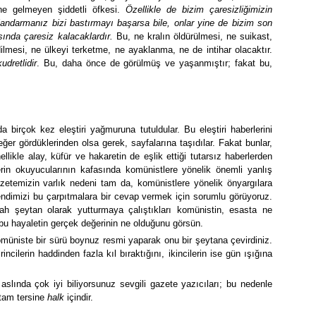
ine gelmeyen şiddetli öfkesi.
Özellikle de bizim çaresizliğimizin
jandarmanız bizi bastırmayı başarsa bile, onlar yine de bizim son
nda çaresiz kalacaklardır.
Bu, ne kralın öldürülmesi, ne suikast,
mesi, ne ülkeyi terketme, ne ayaklanma, ne de intihar olacaktır.
kudretlidir
. Bu, daha önce de görülmüş ve yaşanmıştır; fakat bu,
 birçok kez eleştiri yağmuruna tutuldular. Bu eleştiri haberlerini
ğer gördüklerinden olsa gerek, sayfalarına taşıdılar. Fakat bunlar,
ikle alay, küfür ve hakaretin de eşlik ettiği tutarsız haberlerden
rin okuyucularının kafasında komünistlere yönelik önemli yanlış
zetemizin varlık nedeni tam da, komünistlere yönelik önyargılara
dimizi bu çarpıtmalara bir cevap vermek için sorumlu görüyoruz.
yah şeytan olarak yutturmaya çalıştıkları komünistin, esasta ne
 bu hayaletin gerçek değerinin ne olduğunu görsün.
komüniste bir sürü boynuz resmi yaparak onu bir şeytana çevirdiniz.
ncilerin haddinden fazla kıl bıraktığını, ikincilerin ise gün ışığına
lında çok iyi biliyorsunuz sevgili gazete yazıcıları; bu nedenle
 tam tersine
halk
içindir.