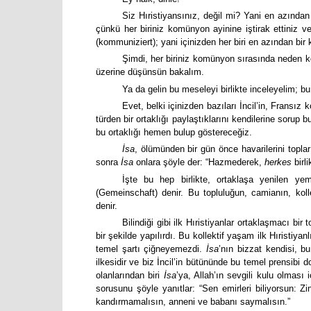
Siz Hıristiyansınız, değil mi? Yani en azında
çünkü her biriniz komünyon ayinine iştirak ettiniz ve h
(kommuniziert); yani içinizden her biri en azından bir 
Şimdi, her biriniz komünyon sırasında neden ko
üzerine düşünsün bakalım.
Ya da gelin bu meseleyi birlikte inceleyelim; 
Evet, belki içinizden bazıları İncil’in, Fransı
türden bir ortaklığı paylaştıklarını kendilerine sorup b
bu ortaklığı hemen bulup göstereceğiz.
İsa
, ölümünden bir gün önce havarilerini topla
sonra
İsa
onlara şöyle der: “Hazmederek,
herkes
birl
İşte bu hep birlikte, ortaklaşa yenilen y
(Gemeinschaft) denir. Bu topluluğun, camianın, koll
denir.
Bilindiği gibi ilk Hıristiyanlar ortaklaşmacı bir 
bir şekilde yapılırdı. Bu kollektif yaşam ilk Hıristiya
temel şartı çiğneyemezdi.
İsa
’nın bizzat kendisi, b
ilkesidir ve biz İncil’in bütününde bu temel prensibi d
olanlarından biri
İsa
’ya, Allah’ın sevgili kulu olması
sorusunu şöyle yanıtlar: “Sen emirleri biliyorsun: 
kandırmamalısın, anneni ve babanı saymalısın.”