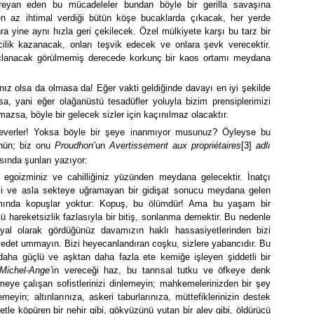
reyan eden bu mücadeleler bundan böyle bir gerilla savaşına
 en az ihtimal verdiği bütün köşe bucaklarda çıkacak, her yerde
nra yine aynı hızla geri çekilecek. Özel mülkiyete karşı bu tarz bir
ilik kazanacak, onları teşvik edecek ve onlara şevk verecektir.
nuçlanacak görülmemiş derecede korkunç bir kaos ortamı meydana
nız olsa da olmasa da! Eğer vakti geldiğinde davayı en iyi şekilde
sa, yani eğer olağanüstü tesadüfler yoluyla bizim prensiplerimizi
azsa, böyle bir gelecek sizler için kaçınılmaz olacaktır.
severler! Yoksa böyle bir şeye inanmıyor musunuz? Öyleyse bu
ünün; biz onu
Proudhon’
un
Avertissement aux propriétaires
[3]
adlı
sında şunları yazıyor:
n egoizminiz ve cahilliğiniz yüzünden meydana gelecektir. İnatçı
li ve asla sekteye uğramayan bir gidişat sonucu meydana gelen
amında kopuşlar yoktur: Kopuş, bu ölümdür! Ama bu yaşam bir
kü hareketsizlik fazlasıyla bir bitiş, sonlanma demektir. Bu nedenle
yal olarak gördüğünüz davamızın haklı hassasiyetlerinden bizi
edet ummayın. Bizi heyecanlandıran coşku, sizlere yabancıdır. Bu
aha güçlü ve aşktan daha fazla ete kemiğe işleyen şiddetli bir
Michel-Ange’
in vereceği haz, bu tanrısal tutku ve öfkeye denk
meye çalışan sofistlerinizi dinlemeyin; mahkemelerinizden bir şey
eyin; altınlarınıza, askeri taburlarınıza, müttefiklerinizin destek
le köpüren bir nehir gibi, gökyüzünü yutan bir alev gibi, öldürücü