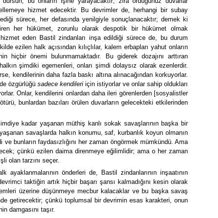
e dursun, bu onların işine yarayacaktır; zira ördüğünüz duvarlar
ngellemeye hizmet edecektir. Bu devrimler de, herhangi bir subay
çmediği sürece, her defasında yenilgiyle sonuçlanacaktır; demek ki
eçiren her hükümet, zorunlu olarak despotik bir hükümet olmak
hizmet eden Bastil zindanları inşa edildiği sürece de, bu durum
lde ezilen halk açısından kılıçlılar, kalem erbapları yahut onların
rinin hiçbir önemi bulunmamaktadır. Bu giderek dozajını arttıran
halkın şimdiki egemenleri, onları şimdi dolaysız olarak ezenlerdir.
erse, kendilerinin daha fazla baskı altına alınacağından korkuyorlar.
de özgürlüğü
sadece
kendileri
için istiyorlar ve onlar sahip oldukları
orlar. Onlar, kendilerini onlardan daha ileri görenlerden [sosyalistler
türü, bunlardan bazıları örülen duvarların gelecekteki etkilerinden
 şimdiye kadar yaşanan müthiş kanlı sokak savaşlarının başka bir
r yaşanan savaşlarda halkın konumu, saf, kurbanlık koyun olmanın
ilirdi ve bunların faydasızlığını her zaman öngörmek mümkündü. Ama
yecek; çünkü ezilen daima direnmeye eğilimlidir; ama o her zaman
şli olan tarzını seçer.
k ayaklanmalarının önderleri de, Bastil zindanlarının inşaatının
vrimci taktiğin artık hiçbir başarı şansı kalmadığını kesin olarak
ntemleri üzerine düşünmeye mecbur kalacaklar ve bu başka savaş
inde getirecektir; çünkü toplumsal bir devrimin esas karakteri, onun
nin damgasını taşır.