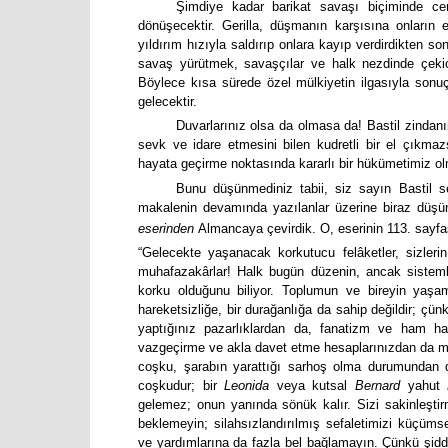
Şimdiye kadar barikat savaşı biçiminde ce
dönüşecektir. Gerilla, düşmanın karşısına onların
yıldırım hızıyla saldırıp onlara kayıp verdirdikten so
savaş yürütmek, savaşçılar ve halk nezdinde çekic
Böylece kısa sürede özel mülkiyetin ilgasıyla so
gelecektir.
Duvarlarınız olsa da olmasa da! Bastil zindanı
sevk ve idare etmesini bilen kudretli bir el çıkmaz
hayata geçirme noktasında kararlı bir hükümetimiz olm
Bunu düşünmediniz tabii, siz sayın Bastil 
makalenin devamında yazılanlar üzerine biraz düş
eserinden
Almancaya çevirdik. O, eserinin 113. sayfa
“Gelecekte yaşanacak korkutucu felâketler, sizleri
muhafazakârlar! Halk bugün düzenin, ancak sistem
korku olduğunu biliyor. Toplumun ve bireyin yaş
hareketsizliğe, bir durağanlığa da sahip değildir; çün
yaptığınız pazarlıklardan da, fanatizm ve ham ha
vazgeçirme ve akla davet etme hesaplarınızdan da m
coşku, şarabın yarattığı sarhoş olma durumundan d
coşkudur; bir
Leonida
veya kutsal
Bernard
yahut
gelemez; onun yanında sönük kalır. Sizi sakinleştir
beklemeyin; silahsızlandırılmış sefaletimizi küçümsem
ve yardımlarına da fazla bel bağlamayın. Çünkü şiddet