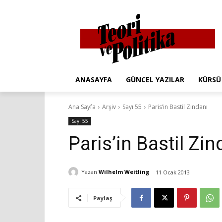
ANASAYFA
GÜNCEL YAZILAR
KÜRSÜ
Ana Sayfa
Arşiv
Sayı 55
Paris’in Bastil Zindanı
Sayı 55
Paris’in Bastil Zin
Yazan
Wilhelm Weitling
11 Ocak 2013
Paylaş