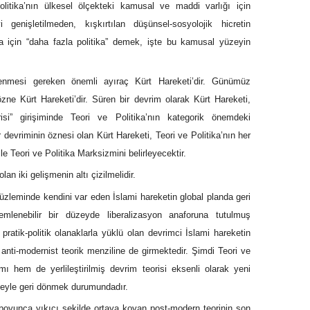
olitika’nın ülkesel ölçekteki kamusal ve maddi varlığı için
 genişletilmeden, kışkırtılan düşünsel-sosyolojik hicretin
a için “daha fazla politika” demek, işte bu kamusal yüzeyin
ylenmesi gereken önemli ayıraç Kürt Hareketi’dir. Günümüz
özne Kürt Hareketi’dir. Süren bir devrim olarak Kürt Hareketi,
orisi” girişiminde Teori ve Politika’nın kategorik önemdeki
devriminin öznesi olan Kürt Hareketi, Teori ve Politika’nın her
 Teori ve Politika Marksizmini belirleyecektir.
lan iki gelişmenin altı çizilmelidir.
 düzleminde kendini var eden İslami hareketin global planda geri
mlenebilir bir düzeyde liberalizasyon anaforuna tutulmuş
 pratik-politik olanaklarla yüklü olan devrimci İslami hareketin
anti-modernist teorik menziline de girmektedir. Şimdi Teori ve
mı hem de yerlileştirilmiş devrim teorisi eksenli olarak yeni
afeyle geri dönmek durumundadır.
ar boyunca yıkıcı şekilde ortaya koyan post-modern teorinin son