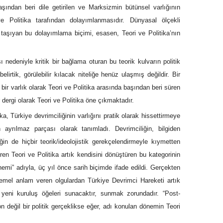
başından beri dile getirilen ve Marksizmin bütünsel varlığının
 ve Politika tarafından dolayımlanmasıdır. Dünyasal ölçekli
 taşıyan bu dolayımlama biçimi, esasen, Teori ve Politika’nın
nedeniyle kritik bir bağlama oturan bu teorik kulvarın politik
elirtik, görülebilir kılacak niteliğe henüz ulaşmış değildir. Bir
ik bir varlık olarak Teori ve Politika arasında başından beri süren
ergi olarak Teori ve Politika öne çıkmaktadır.
ka, Türkiye devrimciliğinin varlığını pratik olarak hissettirmeye
n ayrılmaz parçası olarak tanımladı. Devrimciliğin, bilgiden
ğin de hiçbir teorik/ideolojistik gerekçelendirmeyle kıymetten
ren Teori ve Politika artık kendisini dönüştüren bu kategorinin
önemi” adıyla, üç yıl önce sarih biçimde ifade edildi. Gerçekten
 temel anlam veren olgulardan Türkiye Devrimci Hareketi artık
 yeni kuruluş öğeleri sunacaktır, sunmak zorundadır. “Post-
n değil bir politik gerçeklikse eğer, adı konulan dönemin Teori