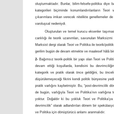
oluşturmaktadır. Bunlar, bilim-felsefe-politika diye 
kategorileri biçiminde konumlandırılanların Teori
çıkarımlara imkan verecek nitelikte genellemeler de
varoluşsal nedeniydi.
Oluşturulan ve temel kurucu eksenler taşıması 
canlılığı ile teorik uzanımları, savunulan Marksizmi b
Marksist dergi olarak Teori ve Politika ile teorik/polit
gerilim bugün de devam etmekte ve maalesef hâlâ bir d
2-
Bağımsız teorik-politik bir yapı olan Teori ve Politi
devam ettiği koşullarda, kendisini bu devrimciliği
kategorik ve pratik olarak önce geldiğini, bu önceli
düşürülemeyeceği fikrini kendi politik bünyesine yedi
pratik varlığını kaybetmiştir. Bu, “post-devrimcilik d
de bugün, varlığıyla Teori ve Politika’nın varlığına
yoktur. Doğaldır ki bu yokluk Teori ve Politika’ya
devrimcilik” olarak adlandırılan dönem bir spekülasyo
ve Politika için dönüştürücü anlamı aranmalıdır.