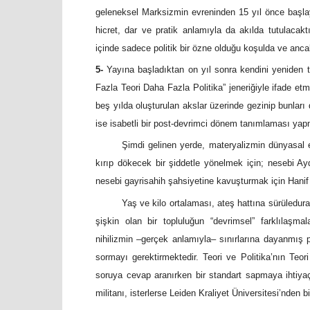
geleneksel Marksizmin evreninden 15 yıl önce başlayan
hicret, dar ve pratik anlamıyla da akılda tutulacakt
içinde sadece politik bir özne olduğu koşulda ve ancak
5-
Yayına başladıktan on yıl sonra kendini yeniden t
Fazla Teori Daha Fazla Politika” jeneriğiyle ifade etmi
beş yılda oluşturulan akslar üzerinde gezinip bunları
ise isabetli bir post-devrimci dönem tanımlaması yapm
Şimdi gelinen yerde, materyalizmin dünyasal etk
kırıp dökecek bir şiddetle yönelmek için; nesebi Ay
nesebi gayrisahih şahsiyetine kavuşturmak için Hani
Yaş ve kilo ortalaması, ateş hattına sürüleduran 
şişkin olan bir topluluğun “devrimsel” farklılaşmal
nihilizmin –gerçek anlamıyla– sınırlarına dayanmış p
sormayı gerektirmektedir. Teori ve Politika’nın Teori
soruya cevap aranırken bir standart sapmaya ihtiyaç
militanı, isterlerse Leiden Kraliyet Üniversitesi’nden bi