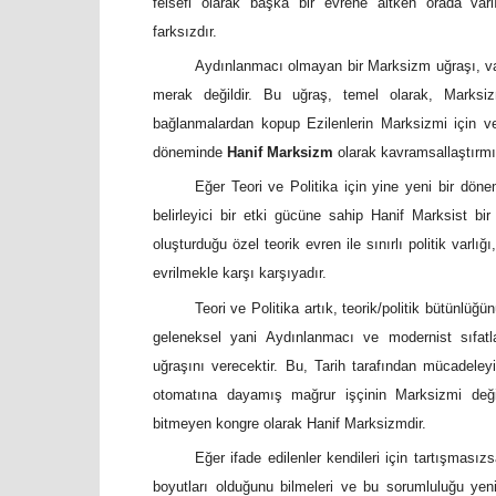
felsefi olarak başka bir evrene aitken orada var
farksızdır.
Aydınlanmacı olmayan bir Marksizm uğraşı, var
merak değildir. Bu uğraş, temel olarak, Marksizm
bağlanmalardan kopup Ezilenlerin Marksizmi için ve
döneminde
Hanif Marksizm
olarak kavramsallaştırmış
Eğer Teori ve Politika için yine yeni bir dön
belirleyici bir etki gücüne sahip Hanif Marksist bi
oluşturduğu özel teorik evren ile sınırlı politik varlı
evrilmekle karşı karşıyadır.
Teori ve Politika artık, teorik/politik bütünlü
geleneksel yani Aydınlanmacı ve modernist sıfatl
uğraşını verecektir. Bu, Tarih tarafından mücadele
otomatına dayamış mağrur işçinin Marksizmi değild
bitmeyen kongre olarak Hanif Marksizmdir.
Eğer ifade edilenler kendileri için tartışmasız
boyutları olduğunu bilmeleri ve bu sorumluluğu ye