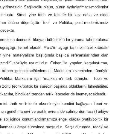
 yitirmesidir. Sağlı-sollu olsun, bütün aydınlanmacı-modernist
şulmuştu. Şimdi yine tarih ve felsefe bir kez daha ve ciddi
ka’nın önüne düşmüştür. Teori ve Politika, post-modernizmsiz
decektir.
melerin derindeki fikriyatı bütünlüklü bir yoruma tabi tutulursa
raştığı, temel olarak, Marx’ın açtığı tarih bilimsel kıtadaki
ın yine materyalizm başlığında başlıca referanslarından olan
zmdir” sözüyle uyumludur. Cohen ile yapılan karşılaştırma,
, bilinen geleneksel/ilerlemeci Marksizm evreninden tümüyle
 Politika Marksizm için “marksizm”i terk etmiştir. Teori ve
orlu teorik/politik bir sürecin başında olduklarını bilmelidirler.
tikacılar, bindikleri trenden artık isteseler de inemeyeceklerdir.
ist tarih ve felsefe eksenleriyle kendini bağlayan Teori ve
unun genel manevi ve pratik evreninde salınıp durması (Türkiye
el sol içinde konumlandırmamıza engel olacak pratik/politik bir
çalanması uğraşı süresince meşrudur. Karşı durumda, teorik ve