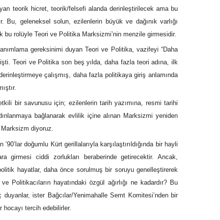
 teorik hicret, teorik/felsefi alanda derinleştirilecek ama bu
ır. Bu, geleneksel solun, ezilenlerin büyük ve dağınık varlığı
 bu rolüyle Teori ve Politika Marksizmi’nin menzile girmesidir.
anımlama gereksinimi duyan Teori ve Politika, vazifeyi “Daha
şti. Teori ve Politika son beş yılda, daha fazla teori adına, ilk
 derinleştirmeye çalışmış, daha fazla politikaya giriş anlamında
ıştır.
ili bir savunusu için; ezilenlerin tarih yazımına, resmi tarihi
dınlanmaya bağlanarak evlilik içine alınan Marksizmi yeniden
f Marksizm diyoruz.
’90’lar doğumlu Kürt gerillalarıyla karşılaştırıldığında bir hayli
ara girmesi ciddi zorlukları beraberinde getirecektir. Ancak,
olitik hayatlar, daha önce sorulmuş bir soruyu genelleştirerek
 ve Politikacıların hayatındaki özgül ağırlığı ne kadardır? Bu
 duyanlar, ister Bağcılar/Yenimahalle Semt Komitesi’nden bir
r hocayı tercih edebilirler.