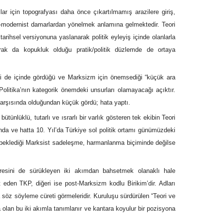
ılar için topografyası daha önce çıkartılmamış arazilere giriş,
ti-modernist damarlardan yönelmek anlamına gelmektedir. Teori
 tarihsel versiyonuna yaslanarak politik eyleyiş içinde olanlarla
larak da kopukluk olduğu pratik/politik düzlemde de ortaya
ini de içinde gördüğü ve Marksizm için önemsediği “küçük ara
 Politika’nın kategorik önemdeki unsurları olamayacağı açıktır.
 karşısında olduğundan küçük gördü; hata yaptı.
tünlüklü, tutarlı ve ısrarlı bir varlık gösteren tek ekibin Teori
ında ve hatta 10. Yıl’da Türkiye sol politik ortamı günümüzdeki
ve beklediği Marksist sadeleşme, harmanlanma biçiminde değilse
resini de sürükleyen iki akımdan bahsetmek olanaklı hale
 eden TKP, diğeri ise post-Marksizm kodlu Birikim’dir. Adları
a söz söyleme cüreti görmeleridir. Kuruluşu sürdürülen “Teori ve
a olan bu iki akımla tanımlanır ve kantara koyulur bir pozisyona