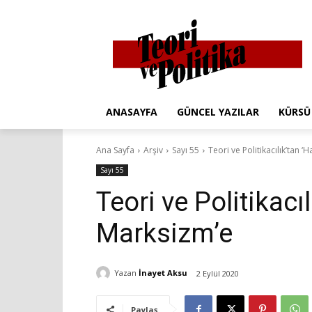
ANASAYFA
GÜNCEL YAZILAR
KÜRSÜ
Ana Sayfa
Arşiv
Sayı 55
Teori ve Politikacılık’tan ‘
Sayı 55
Teori ve Politikacı
Marksizm’e
Yazan
İnayet Aksu
2 Eylül 2020
Paylaş