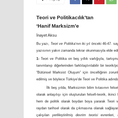
Teori ve Politikacılık’tan
‘Hanif Marksizm’e
İnayet Aksu
Bu yazı,
Teori ve Politika
‘nın iki yıl önceki 46-47. s
yazısının yakın zamanda tekrar okunmasıyla elde edil
1-
Teori ve Politika on beş yıllık varlığıyla, tartış
tanımlanıp diğerlerinden farklılaştırılabilir bir teorik
“Bütünsel Marksist Oluşum” için öncelliğinin zorunl
edilmiş ve böylece Türkiye’de Teori ve Politika adında, 
İlk beş yılda, Marksizmin bilim kıtasının felse
olarak anlaşılışı için oluşturulan felsefi-teorik, iki
hem de politik olarak boydan boya yararak Teori ve 
raydan tarihsel olarak da çıkmasına olanak sağlay
çalışılan
yerlileştirilmiş devrim teorisi
evrenleri, 