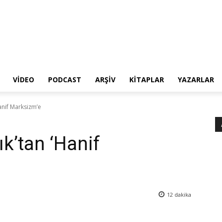
VIDEO
PODCAST
ARŞIV
KITAPLAR
YAZARLAR
Hanif Marksizm’e
lık’tan ‘Hanif
12
dakika