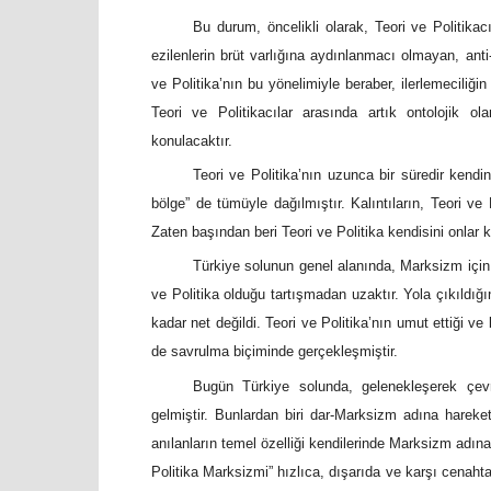
Bu durum, öncelikli olarak, Teori ve Politikac
ezilenlerin brüt varlığına aydınlanmacı olmayan, an
ve Politika’nın bu yönelimiyle beraber, ilerlemeciliğin
Teori ve Politikacılar arasında artık ontolojik o
konulacaktır.
Teori ve Politika’nın uzunca bir süredir kend
bölge” de tümüyle dağılmıştır. Kalıntıların, Teori ve
Zaten başından beri Teori ve Politika kendisini onlar
Türkiye solunun genel alanında, Marksizm için bü
ve Politika olduğu tartışmadan uzaktır. Yola çıkıldığ
kadar net değildi. Teori ve Politika’nın umut ettiği 
de savrulma biçiminde gerçekleşmiştir.
Bugün Türkiye solunda, gelenekleşerek çev
gelmiştir. Bunlardan biri dar-Marksizm adına hareket
anılanların temel özelliği kendilerinde Marksizm adın
Politika Marksizmi” hızlıca, dışarıda ve karşı cenaht