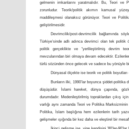
gelmenin imkanlarını yaratmalıdır. Bu, Teori ve P
zorunludur. Teorik/politik akımın kamusal yüzeyi
maddileşmesi olanaksız görünüyor. Teori ve Politik
geliştirilmesidir.
Devrimcilik/post-devrimcilik bağlamında sö
Türkiye’sinde adlı adınca devrimci olan tek politik 
politik gerçeklikte ve “yerlileştirilmiş devrim te
mevzularından biri olmaya devam edecektir. Ezilenler 
türlü sözünden önce gelecek ve sadece bu yönüyle bile
Dünyasal ölçekte ise teorik ve politik boyutları o
Bunların ilki, 1990’lar boyunca şiddet-politika
düşüşüdür. İslami hareket, dünya çapında, gözle
durumdadır. Medenileştirilmiş topraklardan çıkış için
varlığı aynı zamanda Teori ve Politika Marksizminin 
Politika, İslam başlığına hem ezilenlerin tarih yazı
gelişmeler ışığında bir kez daha ve eleştirel bir mes
İkinci gelişme ise, yine kendisini ’80’ler-90’l