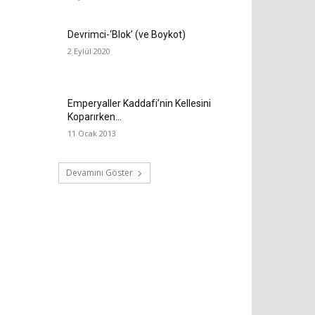
Devrimci-‘Blok’ (ve Boykot)
2 Eylül 2020
Emperyaller Kaddafi’nin Kellesini
Koparırken…
11 Ocak 2013
Devamını Göster