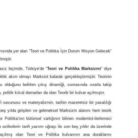
ayısında yer alan “Teori ve Politika İçin Durum Misyon Gelecek”
miştir.
masız biçimde, Türkiye’de “
Teori ve Politika Marksizmi
” diye
/politik akım olmayı Marksist kalarak gerçekleştirmiştir. Teorinin
u olduğunu belirten çıkış dinamiği, sonrasında ısrarla takip
politik kılcal damarları da olan Teorik bir kulvar açılmıştır.
fi savunusu ve materyalizmin, tarihin mazeretsiz bir yasalılığı
nci beş yılda girişilen ve geleneksel Marksizm alanını hem teorik
Politika’nın bütünsel varlığının bilinen modernist-ilerlemeci
an
ezilenlerin tarih yazımı
uğraşı ile son beş yıldır da üzerinde
açılmış olan Teori ve Politika kulvarının ana duraklarını