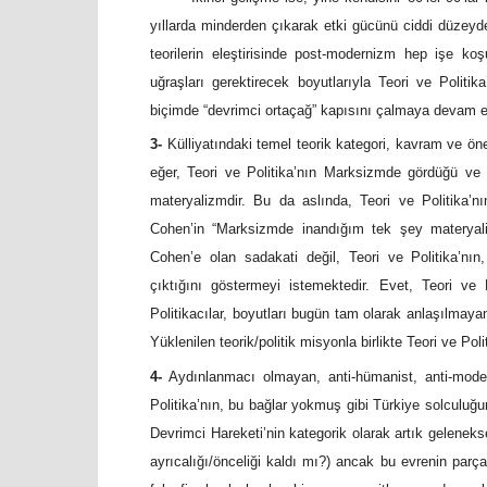
yıllarda minderden çıkarak etki gücünü ciddi düzeyde
teorilerin eleştirisinde post-modernizm hep işe ko
uğraşları gerektirecek boyutlarıyla Teori ve Politi
biçimde “devrimci ortaçağ” kapısını çalmaya devam e
3-
Külliyatındaki temel teorik kategori, kavram ve öner
eğer, Teori ve Politika’nın Marksizmde gördüğü ve uğ
materyalizmdir. Bu da aslında, Teori ve Politika’n
Cohen’in “Marksizmde inandığım tek şey materyali
Cohen’e olan sadakati değil, Teori ve Politika’nın
çıktığını göstermeyi istemektedir. Evet, Teori ve
Politikacılar, boyutları bugün tam olarak anlaşılmayan z
Yüklenilen teorik/politik misyonla birlikte Teori ve Poli
4-
Aydınlanmacı olmayan, anti-hümanist, anti-modern
Politika’nın, bu bağlar yokmuş gibi Türkiye solculuğ
Devrimci Hareketi’nin kategorik olarak artık geleneks
ayrıcalığı/önceliği kaldı mı?) ancak bu evrenin par