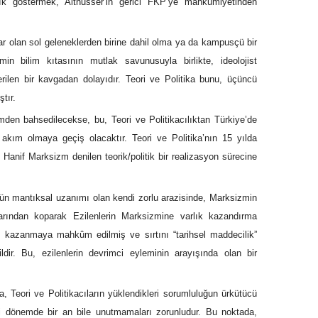
lık göstermek, Althusser’in gerici FKP’ye mahkumiyetinden
 olan sol geleneklerden birine dahil olma ya da kampusçü bir
in bilim kıtasının mutlak savunusuyla birlikte, ideolojist
rilen bir kavgadan dolayıdır. Teori ve Politika bunu, üçüncü
tır.
emden bahsedilecekse, bu, Teori ve Politikacılıktan Türkiye’de
r akım olmaya geçiş olacaktır. Teori ve Politika’nın 15 yılda
ğı, Hanif Marksizm denilen teorik/politik bir realizasyon sürecine
ğünün mantıksal uzanımı olan kendi zorlu arazisinde, Marksizmin
arından koparak Ezilenlerin Marksizmine varlık kazandırma
yi kazanmaya mahkûm edilmiş ve sırtını “tarihsel maddecilik”
ir. Bu, ezilenlerin devrimci eyleminin arayışında olan bir
sa, Teori ve Politikacıların yüklendikleri sorumluluğun ürkütücü
ni dönemde bir an bile unutmamaları zorunludur. Bu noktada,