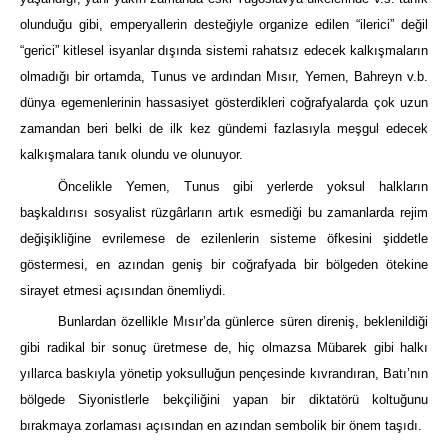
olunduğu gibi, emperyallerin desteğiyle organize edilen “ilerici” değil
“gerici” kitlesel isyanlar dışında sistemi rahatsız edecek kalkışmaların
olmadığı bir ortamda, Tunus ve ardından Mısır, Yemen, Bahreyn v.b.
dünya egemenlerinin hassasiyet gösterdikleri coğrafyalarda çok uzun
zamandan beri belki de ilk kez gündemi fazlasıyla meşgul edecek
kalkışmalara tanık olundu ve olunuyor.
Öncelikle Yemen, Tunus gibi yerlerde yoksul halkların
başkaldırısı sosyalist rüzgârların artık esmediği bu zamanlarda rejim
değişikliğine evrilemese de ezilenlerin sisteme öfkesini şiddetle
göstermesi, en azından geniş bir coğrafyada bir bölgeden ötekine
sirayet etmesi açısından önemliydi.
Bunlardan özellikle Mısır’da günlerce süren direniş, beklenildiği
gibi radikal bir sonuç üretmese de, hiç olmazsa Mübarek gibi halkı
yıllarca baskıyla yönetip yoksulluğun pençesinde kıvrandıran, Batı’nın
bölgede Siyonistlerle bekçiliğini yapan bir diktatörü koltuğunu
bırakmaya zorlaması açısından en azından sembolik bir önem taşıdı.