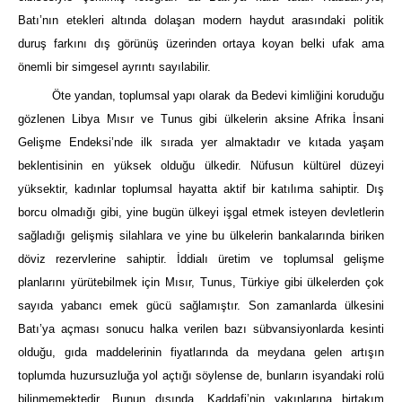
Batı’nın etekleri altında dolaşan modern haydut arasındaki politik
duruş farkını dış görünüş üzerinden ortaya koyan belki ufak ama
önemli bir simgesel ayrıntı sayılabilir.
Öte yandan, toplumsal yapı olarak da Bedevi kimliğini koruduğu
gözlenen Libya Mısır ve Tunus gibi ülkelerin aksine Afrika İnsani
Gelişme Endeksi’nde ilk sırada yer almaktadır ve kıtada yaşam
beklentisinin en yüksek olduğu ülkedir. Nüfusun kültürel düzeyi
yüksektir, kadınlar toplumsal hayatta aktif bir katılıma sahiptir. Dış
borcu olmadığı gibi, yine bugün ülkeyi işgal etmek isteyen devletlerin
sağladığı gelişmiş silahlara ve yine bu ülkelerin bankalarında biriken
döviz rezervlerine sahiptir. İddialı üretim ve toplumsal gelişme
planlarını yürütebilmek için Mısır, Tunus, Türkiye gibi ülkelerden çok
sayıda yabancı emek gücü sağlamıştır. Son zamanlarda ülkesini
Batı’ya açması sonucu halka verilen bazı sübvansiyonlarda kesinti
olduğu, gıda maddelerinin fiyatlarında da meydana gelen artışın
toplumda huzursuzluğa yol açtığı söylense de, bunların isyandaki rolü
bilinmemektedir. Bunun dışında, Kaddafi’nin yakınlarına birtakım