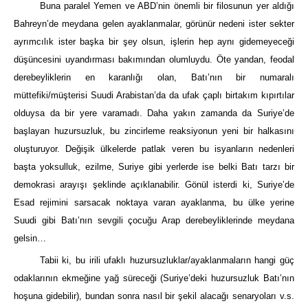
Buna paralel Yemen ve ABD’nin önemli bir filosunun yer aldığı
Bahreyn’de meydana gelen ayaklanmalar, görünür nedeni ister sekter
ayrımcılık ister başka bir şey olsun, işlerin hep aynı gidemeyeceği
düşüncesini uyandırması bakımından olumluydu. Öte yandan, feodal
derebeyliklerin en karanlığı olan, Batı’nın bir numaralı
müttefiki/müşterisi Suudi Arabistan’da da ufak çaplı birtakım kıpırtılar
olduysa da bir yere varamadı. Daha yakın zamanda da Suriye’de
başlayan huzursuzluk, bu zincirleme reaksiyonun yeni bir halkasını
oluşturuyor. Değişik ülkelerde patlak veren bu isyanların nedenleri
başta yoksulluk, ezilme, Suriye gibi yerlerde ise belki Batı tarzı bir
demokrasi arayışı şeklinde açıklanabilir. Gönül isterdi ki, Suriye’de
Esad rejimini sarsacak noktaya varan ayaklanma, bu ülke yerine
Suudi gibi Batı’nın sevgili çocuğu Arap derebeyliklerinde meydana
gelsin…
Tabii ki, bu irili ufaklı huzursuzluklar/ayaklanmaların hangi güç
odaklarının ekmeğine yağ süreceği (Suriye’deki huzursuzluk Batı’nın
hoşuna gidebilir), bundan sonra nasıl bir şekil alacağı senaryoları v.s.