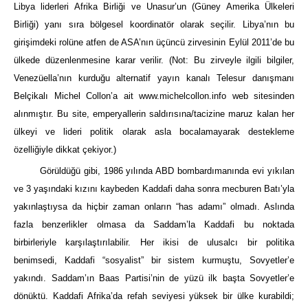
Libya liderleri Afrika Birliği ve Unasur’un (Güney Amerika Ülkeleri
Birliği) yanı sıra bölgesel koordinatör olarak seçilir. Libya’nın bu
girişimdeki rolüne atfen de ASA’nın üçüncü zirvesinin Eylül 2011’de bu
ülkede düzenlenmesine karar verilir. (Not: Bu zirveyle ilgili bilgiler,
Venezüella’nın kurduğu alternatif yayın kanalı Telesur danışmanı
Belçikalı Michel Collon’a ait
www.michelcollon.info
web sitesinden
alınmıştır. Bu site, emperyallerin saldırısına/tacizine maruz kalan her
ülkeyi ve lideri politik olarak asla bocalamayarak destekleme
özelliğiyle dikkat çekiyor.)
Görüldüğü gibi, 1986 yılında ABD bombardımanında evi yıkılan
ve 3 yaşındaki kızını kaybeden Kaddafi daha sonra mecburen Batı’yla
yakınlaştıysa da hiçbir zaman onların “has adamı” olmadı. Aslında
fazla benzerlikler olmasa da Saddam’la Kaddafi bu noktada
birbirleriyle karşılaştırılabilir. Her ikisi de ulusalcı bir politika
benimsedi, Kaddafi “sosyalist” bir sistem kurmuştu, Sovyetler’e
yakındı. Saddam’ın Baas Partisi’nin de yüzü ilk başta Sovyetler’e
dönüktü. Kaddafi Afrika’da refah seviyesi yüksek bir ülke kurabildi;