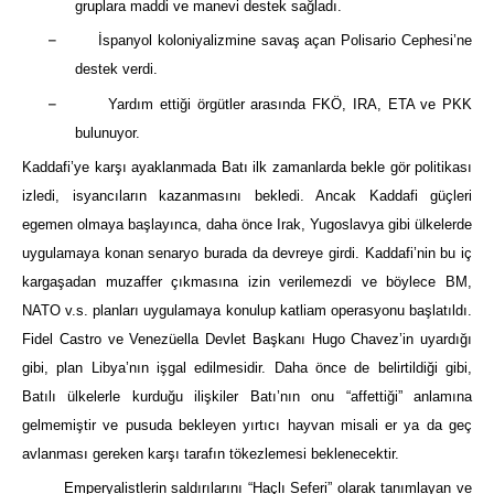
gruplara maddi ve manevi destek sağladı.
–
İspanyol koloniyalizmine savaş açan Polisario Cephesi’ne
destek verdi.
–
Yardım ettiği örgütler arasında FKÖ, IRA, ETA ve PKK
bulunuyor.
Kaddafi’ye karşı ayaklanmada Batı ilk zamanlarda bekle gör politikası
izledi, isyancıların kazanmasını bekledi. Ancak Kaddafi güçleri
egemen olmaya başlayınca, daha önce Irak, Yugoslavya gibi ülkelerde
uygulamaya konan senaryo burada da devreye girdi. Kaddafi’nin bu iç
kargaşadan muzaffer çıkmasına izin verilemezdi ve böylece BM,
NATO v.s. planları uygulamaya konulup katliam operasyonu başlatıldı.
Fidel Castro ve Venezüella Devlet Başkanı Hugo Chavez’in uyardığı
gibi, plan Libya’nın işgal edilmesidir. Daha önce de belirtildiği gibi,
Batılı ülkelerle kurduğu ilişkiler Batı’nın onu “affettiği” anlamına
gelmemiştir ve pusuda bekleyen yırtıcı hayvan misali er ya da geç
avlanması gereken karşı tarafın tökezlemesi beklenecektir.
Emperyalistlerin saldırılarını “Haçlı Seferi” olarak tanımlayan ve