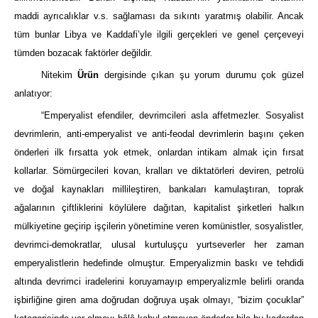
maddi ayrıcalıklar v.s. sağlaması da sıkıntı yaratmış olabilir. Ancak
tüm bunlar Libya ve Kaddafi’yle ilgili gerçekleri ve genel çerçeveyi
tümden bozacak faktörler değildir.
Nitekim
Ürün
dergisinde çıkan şu yorum durumu çok güzel
anlatıyor:
“Emperyalist efendiler, devrimcileri asla affetmezler. Sosyalist
devrimlerin, anti-emperyalist ve anti-feodal devrimlerin başını çeken
önderleri ilk fırsatta yok etmek, onlardan intikam almak için fırsat
kollarlar. Sömürgecileri kovan, kralları ve diktatörleri deviren, petrolü
ve doğal kaynakları millileştiren, bankaları kamulaştıran, toprak
ağalarının çiftliklerini köylülere dağıtan, kapitalist şirketleri halkın
mülkiyetine geçirip işçilerin yönetimine veren komünistler, sosyalistler,
devrimci-demokratlar, ulusal kurtuluşçu yurtseverler her zaman
emperyalistlerin hedefinde olmuştur. Emperyalizmin baskı ve tehdidi
altında devrimci iradelerini koruyamayıp emperyalizmle belirli oranda
işbirliğine giren ama doğrudan doğruya uşak olmayı, “bizim çocuklar”