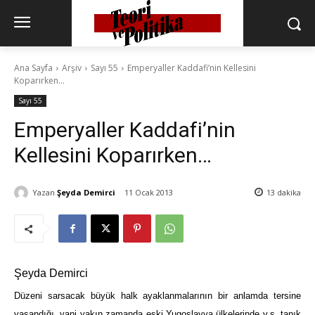
Ana Sayfa
Arşiv
Sayı 55
Emperyaller Kaddafi’nin Kellesini
Koparırken…
Sayı 55
Emperyaller Kaddafi’nin
Kellesini Koparırken…
Yazan
Şeyda Demirci
11 Ocak 2013
13
dakika
Şeyda Demirci
Düzeni sarsacak büyük halk ayaklanmalarının bir anlamda tersine
yaşandığı, yani yakın zamanda eski Yugoslavya ülkelerinde v.s. tanık