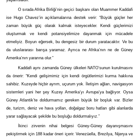
O sırada Afrika Birliği’nin geçici başkanı olan Muammer Kaddafi
ise Hugo Chavez’in açıklamalarına destek verir: “Büyük güçler her
zaman büyük güç olarak kalmak isteyecekler. Kendi güçlerimizi
oluşturmak ve kendi potansiyelimize dayanmak için mücadele
etmeliyiz. Boyun eğersek, bu dengesiz bir durum yaratacaktır. Ve bu
da uluslararası barışa yaramaz. Ayrıca ne Afrika’nın ne de Güney
Amerika’nın yararına olur.”
Kaddafi aynı zamanda Güney ülkeleri NATO’sunun kurulmasını
da önerir: “Kendi gelişimimiz için kendi örgütlerimizi kurma hakkına
sahibiz. Kuzeyde hiçbir ayrım, uçurum yok. İletişim ağları, navigasyon
sistemleri yani her şey Kuzey Amerika’yı Avrupa’ya bağlıyor. Oysa
Güney Atlantik’te doldurmamız gereken büyük bir boşluk var. Bizler
de, turizm, deniz ve hava yolları, doğalgaz boru hatları gibi alanlarda
yarar sağlayacak şekilde bu boşluğu doldurmalıyız.”
İkinci zirvenin nihai belgesi Güney-Güney dayanışmasını
pekiştirmek için 188 kadar öneri içerir. Venezüella, Brezilya, Nijerya ve