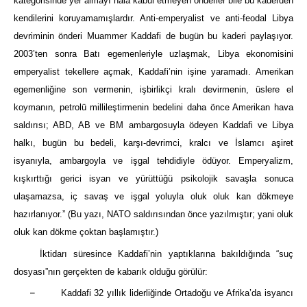
kategorisinde yer almayı hâlâ kabul etmeyen önderler bile bu kaderden
kendilerini koruyamamışlardır. Anti-emperyalist ve anti-feodal Libya
devriminin önderi Muammer Kaddafi de bugün bu kaderi paylaşıyor.
2003’ten sonra Batı egemenleriyle uzlaşmak, Libya ekonomisini
emperyalist tekellere açmak, Kaddafi’nin işine yaramadı. Amerikan
egemenliğine son vermenin, işbirlikçi kralı devirmenin, üslere el
koymanın, petrolü millileştirmenin bedelini daha önce Amerikan hava
saldırısı; ABD, AB ve BM ambargosuyla ödeyen Kaddafi ve Libya
halkı, bugün bu bedeli, karşı-devrimci, kralcı ve İslamcı aşiret
isyanıyla, ambargoyla ve işgal tehdidiyle ödüyor. Emperyalizm,
kışkırttığı gerici isyan ve yürüttüğü psikolojik savaşla sonuca
ulaşamazsa, iç savaş ve işgal yoluyla oluk oluk kan dökmeye
hazırlanıyor.” (Bu yazı, NATO saldırısından önce yazılmıştır; yani oluk
oluk kan dökme çoktan başlamıştır.)
İktidarı süresince Kaddafi’nin yaptıklarına bakıldığında “suç
dosyası”nın gerçekten de kabarık olduğu görülür:
–
Kaddafi 32 yıllık liderliğinde Ortadoğu ve Afrika’da isyancı