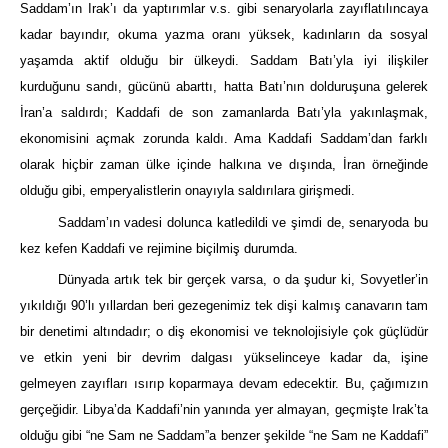
Saddam’ın Irak’ı da yaptırımlar v.s. gibi senaryolarla zayıflatılıncaya
kadar bayındır, okuma yazma oranı yüksek, kadınların da sosyal
yaşamda aktif olduğu bir ülkeydi. Saddam Batı’yla iyi ilişkiler
kurduğunu sandı, gücünü abarttı, hatta Batı’nın dolduruşuna gelerek
İran’a saldırdı; Kaddafi de son zamanlarda Batı’yla yakınlaşmak,
ekonomisini açmak zorunda kaldı. Ama Kaddafi Saddam’dan farklı
olarak hiçbir zaman ülke içinde halkına ve dışında, İran örneğinde
olduğu gibi, emperyalistlerin onayıyla saldırılara girişmedi.
Saddam’ın vadesi dolunca katledildi ve şimdi de, senaryoda bu
kez kefen Kaddafi ve rejimine biçilmiş durumda.
Dünyada artık tek bir gerçek varsa, o da şudur ki, Sovyetler’in
yıkıldığı 90’lı yıllardan beri gezegenimiz tek dişi kalmış canavarın tam
bir denetimi altındadır; o diş ekonomisi ve teknolojisiyle çok güçlüdür
ve etkin yeni bir devrim dalgası yükselinceye kadar da, işine
gelmeyen zayıfları ısırıp koparmaya devam edecektir. Bu, çağımızın
gerçeğidir. Libya’da Kaddafi’nin yanında yer almayan, geçmişte Irak’ta
olduğu gibi “ne Sam ne Saddam”a benzer şekilde “ne Sam ne Kaddafi”