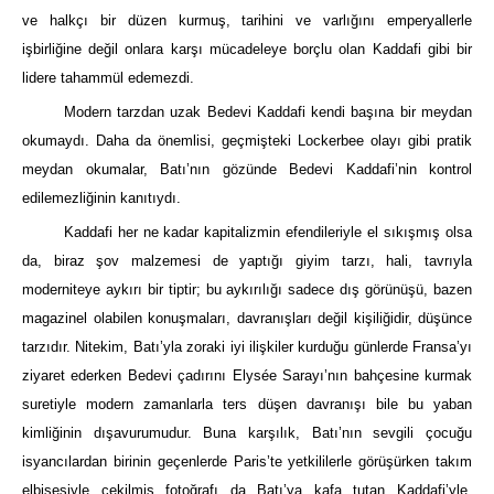
ve halkçı bir düzen kurmuş, tarihini ve varlığını emperyallerle
işbirliğine değil onlara karşı mücadeleye borçlu olan Kaddafi gibi bir
lidere tahammül edemezdi.
Modern tarzdan uzak Bedevi Kaddafi kendi başına bir meydan
okumaydı. Daha da önemlisi, geçmişteki Lockerbee olayı gibi pratik
meydan okumalar, Batı’nın gözünde Bedevi Kaddafi’nin kontrol
edilemezliğinin kanıtıydı.
Kaddafi her ne kadar kapitalizmin efendileriyle el sıkışmış olsa
da, biraz şov malzemesi de yaptığı giyim tarzı, hali, tavrıyla
moderniteye aykırı bir tiptir; bu aykırılığı sadece dış görünüşü, bazen
magazinel olabilen konuşmaları, davranışları değil kişiliğidir, düşünce
tarzıdır. Nitekim, Batı’yla zoraki iyi ilişkiler kurduğu günlerde Fransa’yı
ziyaret ederken Bedevi çadırını Elysée Sarayı’nın bahçesine kurmak
suretiyle modern zamanlarla ters düşen davranışı bile bu yaban
kimliğinin dışavurumudur. Buna karşılık, Batı’nın sevgili çocuğu
isyancılardan birinin geçenlerde Paris’te yetkililerle görüşürken takım
elbisesiyle çekilmiş fotoğrafı da Batı’ya kafa tutan Kaddafi’yle,