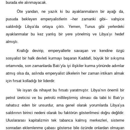
burada ele alınmayacak.
Öte yandan, ne yazık ki bu ayaklanmaların bir ayağı da,
pusuda bekleyen emperyalistlerin –her zamanki gibi– vahşice
saldırdığı Libya’da ortaya çıktı. Yemen, Tunus gibi yerlerdeki
ayaklanmalar bu kez yanlış bir yere yönelmiş ve Libya’yı hedef
almıştı.
Krallığı devirip, emperyallerle savaşan ve kendine özgü
sosyalist bir halk devleti kurmayı başaran Kaddafi, büyük bir sıkışma
ortamında, son zamanlarda Batı’yla iyi ilişkiler kurma yönünde adımlar
atmış olsa da, aslında emperyalist ülkelerin her zaman intikam almak
için fırsat kolladığı bir liderdir.
Ve isyan da nihayet bu fırsatı yaratmıştır. Libya’nın önemli bir
petrol üreticisi ve bu petrolü millileştirmiş olması da tabii ki Batı’yı
rahatsız eden bir unsurdur, ama genel olarak yorumlarda Libya’ya
saldırının birinci nedeni olarak bu faktörün gösterilmesi doğru değildir.
Uluslararası kapitalizmin tek tabanca kalmış merkezleri, sisteme
sonradan eklemlenme çabası gösterse bile özünde onlardan olmayan