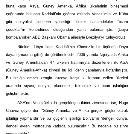
buna karşı Asya, Güney Amerika, Afrika ülkelerinin birleşmesi
çağrısında bulunan Kaddafi’nin çağrısı aslında Venezüella ve Küba
gibi sosyalist liderlerin yönettiği ülkeler haricindekiler “bizim
çocuklar”ın kontrolünde olduğundan yanıt bulamamıştır. (Libya
bombalanırken ABD Başkanı Obama ailesiyle Brezilya’yı turluyordu.)
Nitekim, Libya lideri Kaddafi’nin Chavez’le bir üçüncü dünya
dayanışmasına gittiği de görülmektedir. 2006 yılında Nijerya’da Afrika
ve Güney Amerika’dan 47 ülkenin katılımıyla düzenlenen ilk ASA
(Güney Amerika-Afrika) zirvesi bu iki liderin çabalarıyla kotarılmıştır.
Bu birliğin amacı zengin kuzeye karşı iki kıtanın ezilen ülkeleri
arasında siyasi, sosyal, ekonomik, teknolojik ve ticari işbirliğini
geliştirmektir.
ASA’nın Venezüella’da gerçekleşen ikinci zirvesinde ise, Hugo
Chavez şöyle der: “Güney Amerika ve Afrika gerçek güçler olarak
işbirliği yapmalıdır ve bu güçlerin işbirliği Bolivar’ın ‘dengeli dünya,
dengeli evren’ mottosuna katkıda bulunacaktır. Bu nedenle bu zirve
yaşamsaldır.”