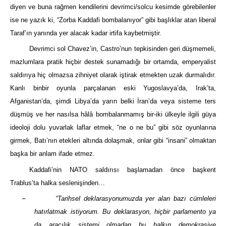
diyen ve buna rağmen kendilerini devrimci/solcu kesimde görebilenler
ise ne yazık ki, “Zorba Kaddafi bombalanıyor” gibi başlıklar atan liberal
Taraf’ın yanında yer alacak kadar irtifa kaybetmiştir.
Devrimci sol Chavez’in, Castro’nun tepkisinden geri düşmemeli,
mazlumlara pratik hiçbir destek sunamadığı bir ortamda, emperyalist
saldırıya hiç olmazsa zihniyet olarak iştirak etmekten uzak durmalıdır.
Kanlı binbir oyunla parçalanan eski Yugoslavya’da, Irak’ta,
Afganistan’da, şimdi Libya’da yarın belki İran’da veya sisteme ters
düşmüş ve her nasılsa hâlâ bombalanmamış bir-iki ülkeyle ilgili güya
ideoloji dolu yuvarlak laflar etmek, “ne o ne bu” gibi söz oyunlarına
girmek, Batı’nın etekleri altında dolaşmak, onlar gibi “insani” olmaktan
başka bir anlam ifade etmez.
Kaddafi’nin NATO saldırısı başlamadan önce başkent
Trablus’ta halka seslenişinden…
–
“Tarihsel deklarasyonumuzda yer alan bazı cümleleri
hatırlatmak istiyorum. Bu deklarasyon, hiçbir parlamento ya
da aracılık sistemi olmadan bu halkın demokrasiye