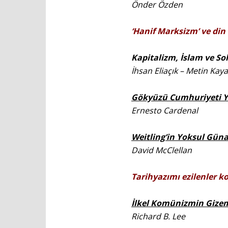
Önder Özden
‘Hanif Marksizm’ ve din
Kapitalizm, İslam ve Sol
İhsan Eliaçık
–
Metin Kaya
Gökyüzü Cumhuriyeti Y
Ernesto Cardenal
Weitling’in
Yoksul Günah
David McClellan
Tarihyazımı ezilenler 
İlkel Komünizmin Gize
Richard B. Lee