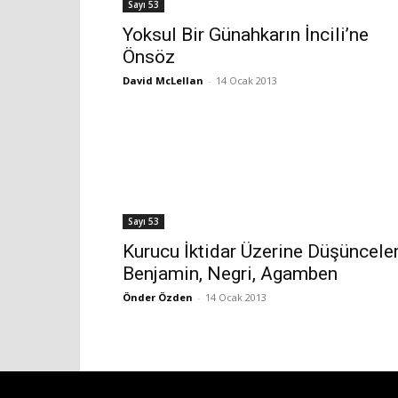
Sayı 53
Yoksul Bir Günahkarın İncili’ne
Önsöz
David McLellan
-
14 Ocak 2013
Sayı 53
Kurucu İktidar Üzerine Düşünceler
Benjamin, Negri, Agamben
Önder Özden
-
14 Ocak 2013