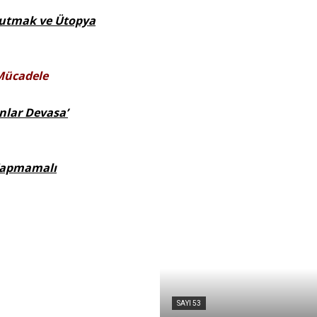
Unutmak ve Ütopya
Mücadele
nlar Devasa’
 Yapmamalı
SAYI 53