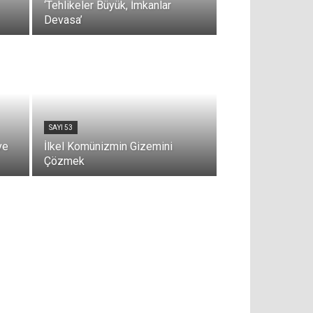
‘Tehlikeler Büyük, İmkanlar
Devasa’
SAYI 53
ve
İlkel Komünizmin Gizemini
Çözmek