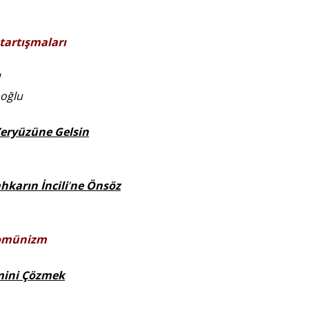
 tartışmaları
oğlu
eryüzüne Gelsin
karın İncili
’
ne
Önsöz
komünizm
mini Çözmek