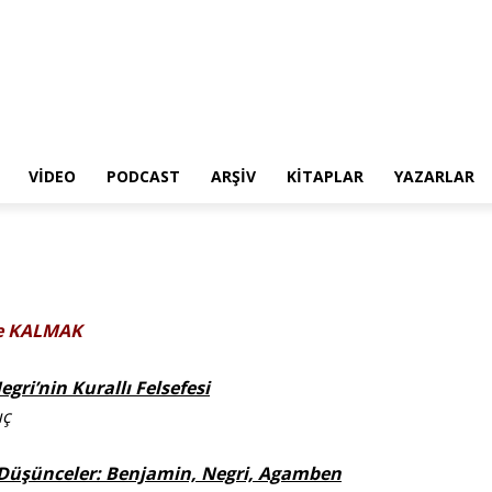
VIDEO
PODCAST
ARŞIV
KITAPLAR
YAZARLAR
e KALMAK
gri’nin Kurallı Felsefesi
uç
 Düşünceler: Benjamin, Negri, Agamben