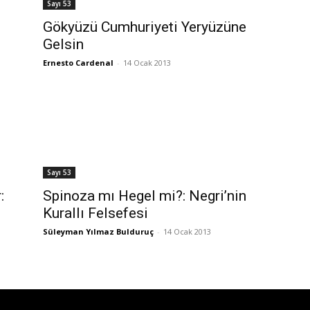
Sayı 53
Gökyüzü Cumhuriyeti Yeryüzüne
Gelsin
Ernesto Cardenal
-
14 Ocak 2013
Sayı 53
:
Spinoza mı Hegel mi?: Negri’nin
Kurallı Felsefesi
Süleyman Yılmaz Bulduruç
-
14 Ocak 2013