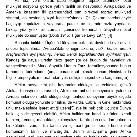
Aslında, verili olarak kabul ettiğimiz, toprak üzerindeki özel
mülkiyet nosyonu görece yakın tarihli bir nosyondur.
Avrupa’daki ve
Amerika kıtasının iki parçasındaki tüm bireysel toprak mülkiyeti
sistemi, on beşinci yüzyıl İngiltere’sindeki Çit Çekme hareketleriyle
başlayıp kapitalizmin yayılışına paralel bir biçimde hızla yayılarak
birkaç yüz yıllık bir zaman içerisinde komünal mülkiyetten özel
mülkiyete dönüşmüştür (Dobb 1946; Tigar ve Levy 1977).
[4]
Bununla birlikte, Üçüncü Dünyanın pek çok devletinde ve devlet
öncesi toplumlarda, Avrupa’daki örneğin aksine,
halk, henüz üretim
araçlarından ayrışmamış, henüz kendi topraklarından ayrılmamıştır
.
Kandaşlığa dayalı üretim tarzı geçmişte de bugün de hayatidir ve
vazgeçilemezdir.
Marx, Asyatik Üretim Tarzı formülasyonunda bunun
tamamen farkındadır (ama paradoksal olarak bunun Hindistan’da
İngiliz emperyalizmi tarafından yok edilişini hoşnutlukla karşılamıştır).
Afrika sosyalizmi gibi kavramlar oldukça ilgi çekicidir, çünkü
Afrikalı teorisyenler arasında, Afrika’nın tarihsel deneyiminin yalnızca
Avrupa’nınkinden farklı olduğu değil tarihsel deneyimin büyük ölçüde
komünal olduğu yönünde bir bilinç de vardır.
Cabral’ın Gine hakkındaki
ünlü makalesinde işaret ettiği üzere
[5]
(ve bu pek çok Üçüncü Dünya
halkı için de geçerli olabilir), Afrika halklarının kendi kültürleri, kendi
tarihleri, kendi iç mantıkları, kolonyalizm tarafından onlardan çalınmış
bir kültürleri vardır.
Bu tarihin ve iç mantığın bir kısmı bence ilkel
komünizmin tarihi ve mantığıdır.
Benim anlayışıma göre Afrika