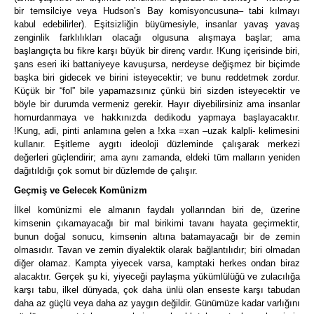
bir temsilciye veya Hudson’s Bay komisyoncusuna– tabi kılmayı
kabul edebilirler).
Eşitsizliğin büyümesiyle, insanlar yavaş yavaş
zenginlik farklılıkları olacağı olgusuna alışmaya başlar; ama
başlangıçta bu fikre karşı büyük bir direnç vardır.
!Kung içerisinde biri,
şans eseri iki battaniyeye kavuşursa, nerdeyse değişmez bir biçimde
başka biri gidecek ve birini isteyecektir; ve bunu reddetmek zordur.
Küçük bir “fol” bile yapamazsınız çünkü biri sizden isteyecektir ve
böyle bir durumda vermeniz gerekir.
Hayır diyebilirsiniz ama insanlar
homurdanmaya ve hakkınızda dedikodu yapmaya başlayacaktır.
!Kung, adi, pinti anlamına gelen
a !xka =xan
–
uzak kalpli- kelimesini
kullanır.
Eşitleme aygıtı ideoloji düzleminde çalışarak merkezi
değerleri güçlendirir; ama aynı zamanda, eldeki tüm malların yeniden
dağıtıldığı çok somut bir düzlemde de çalışır.
Geçmiş ve Gelecek Komünizm
İlkel komünizmi ele almanın faydalı yollarından biri de, üzerine
kimsenin çıkamayacağı bir mal birikimi tavanı hayata geçirmektir,
bunun doğal sonucu, kimsenin altına batamayacağı bir de zemin
olmasıdır.
Tavan ve zemin diyalektik olarak bağlantılıdır; biri olmadan
diğer olamaz.
Kampta yiyecek varsa, kamptaki herkes ondan biraz
alacaktır.
Gerçek şu ki, yiyeceği paylaşma yükümlülüğü ve zulacılığa
karşı tabu, ilkel dünyada, çok daha ünlü olan enseste karşı tabudan
daha az güçlü veya daha az yaygın değildir.
Günümüze kadar varlığını