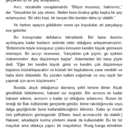
gerçekten iyi bir şey avlayabiliriz.”
Avcı, nezaketle cevaplamalıdır.
“Biliyor musunuz, haklısınız,”
der. “Gerçekten bir şey etmez.
Neden bunu bırakıp gidip başka bir şey
avlamıyoruz.
Bir oklu kirpi, bir tavşan bile bundan daha iyi olabilir.”
Ve herkes epeyce güldükten sonra işe koyulurlar, eti parçalayıp
eve getirirler.
Bu konuşmalar defalarca tekrarlandı.
Biri bana durumu
açıklayana kadar bunların ardında neler olduğunu anlayamamıştım:
“Birbirimizle böyle konuşuruz çünkü kimsenin kendini büyük görmesini
istemeyiz.
Bir avcıyı överseniz, ‘Gerçekten çok iyiyim; ge rçekten
mükemmelim’ diye düşünmeye başlar”.
Adamlardan biri bana şöyle
dedi: “Eğer biri kendini büyük görür ve kendini çok düşünmeye
başlarsa küstahlaşacaktır ve küstah biri başkalarına zarar verebilir ve
hatta birini öldürebilir.
Bu yüzden kalbini soğutmak ve onu nazik biri
yapmak için avını küçümseriz.”
Burada, alışık olduğumuz davranış şekli tersine döner.
Alçak
gönüllülük böbürlenme, hakaret ise övgüdür.
Biri avınıza ne kadar
hakaret ederse, avınızın o kadar iyi olduğunu anlarsınız.
Bunun bir
örneği de Batı kültüründe gençlerde görülür, birine takıldığınızda veya
dalga geçtiğinizde buna katlanabileceğinizi bilirsiniz.
Kaba iyi mizah
türü şefkatinizin göstergesidir.
(Elbete, basit acımasızlık da olabilir.)
Hakaret, arkadaşlık kurma yöntemi olarak da kullanılabilir.
Bu bir tür
maçoluk ama oldukça yapıcı bir maçoluktur.
!Kung kavga etmekten