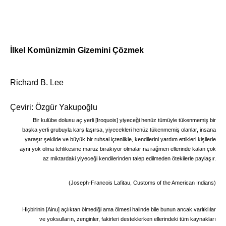
İlkel Komünizmin Gizemini Çözmek
Richard B. Lee
Çeviri: Özgür Yakupoğlu
Bir kulübe dolusu aç yerli [Iroquois] yiyeceği henüz tümüyle tükenmemiş bir
başka yerli grubuyla karşılaşırsa, yiyecekleri henüz tükenmemiş olanlar, insana
yaraşır şekilde ve büyük bir ruhsal içtenlikle, kendilerini yardım ettikleri kişilerle
aynı yok olma tehlikesine maruz bırakıyor olmalarına rağmen ellerinde kalan çok
az miktardaki yiyeceği kendilerinden talep edilmeden ötekilerle paylaşır.
(Joseph-Francois Lafitau,
Customs of the American Indians)
Hiçbirinin [Ainu] açlıktan ölmediği ama ölmesi halinde bile bunun ancak varlıklılar
ve yoksulların, zenginler, fakirleri desteklerken ellerindeki tüm kaynakları