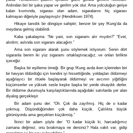
Ardından biri bir şaka yapar ve gerilim yok olur.
Ama yolculuğun geriye
kalan kısmında, sigarası olan adam, sigaralarını hiç sigarası
kalmayan diğeriyle paylaşmıştır
(Hendriksen 1974).
Hikaye tanıdık bir döngüye sahiptir; benzer bir şey !Kung’da da
meydana gelmiş olabilirdi.
Kaba şakalaşma:
“Ne yani, son sigaramı alır mıydın?” “Evet,
alırdım; aslında son sigaranı
alacağım
.”
Ama son sigaranı alarak şunu söylemek istiyorum:
Senin dört
sigaranla benim iki yüz sigaramı ortaklaştıracağız; ve onları birlikte
içeceğiz.
Başka bir eşitleme örneği.
Bir grup !Kung avda iken içlerinden biri
bir havyan öldürdüğü için kendini iyi hissettiğinde, yoldaşları öldürmeyi
aşağılayıcı bir ritüele başlayarak öldürmeyi ve avcının yiğitliğini
küçümserler ve yüksek sesle keşke başka bir yerde olsaydık derler.
Bir öldürme durumuyla karşılaştıklarında aşağıdaki satırlarda yer alan
diyalog gerçekleşir.
Bir adam şunu der: “Oh. Çok da zayıfmış. Hiç de o kadar
yokmuş.
Düşündüğümden çok daha küçük.
Çalılıkta büyük
görünüyordu ama gerçekten küçükmüş.”
İkinci bir adam şöyle der: “O kadar küçük ki, harcadığımız
zamana değmez; onu bırakmaya ne dersiniz? Hala vakit var; gidip