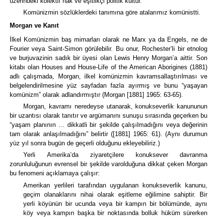
üzerindeki kolektif hak ve eşitlikçi politik kültür.
Komünizmin sözlüklerdeki tanımına göre atalarımız komünistti.
Morgan ve Kanıt
İlkel Komünizmin baş mimarları olarak ne Marx ya da Engels, ne de
Fourier veya Saint-Simon görülebilir.
Bu onur, Rochester’li bir etnolog
ve burjuvazinin sadık bir üyesi olan Lewis Henry Morgan’a aittir. Son
kitabı olan
Houses and House-Life of the American Aborigines
(1881)
adlı çalışmada, Morgan, ilkel komünizmin kavramsallaştırılması ve
belgelendirilmesine yüz sayfadan fazla ayırmış ve bunu “yaşayan
komünizm” olarak adlandırmıştır (Morgan [1881] 1965: 63-65).
Morgan, kavramı neredeyse utanarak, konukseverlik kanununun
bir uzantısı olarak tanıtır ve argümanını sunuşu sırasında geçerken bu
“yaşam planının … dikkatli bir şekilde çalışılmadığını veya değerinin
tam olarak anlaşılmadığını” belirtir
([1881] 1965: 61). (Aynı durumun
yüz yıl sonra bugün de geçerli olduğunu ekleyebiliriz.)
Yerli Amerika’da ziyaretçilere konuksever davranma
zorunluluğunun evrensel bir şekilde varolduğuna dikkat çeken Morgan
bu fenomeni açıklamaya çalışır:
Amerikan yerlileri tarafından uygulanan konukseverlik kanunu,
geçim olanaklarını nihai olarak eşitleme eğilimine sahiptir.
Bir
yerli köyünün bir ucunda veya bir kampın bir bölümünde, aynı
köy veya kampın başka bir noktasında bolluk hüküm sürerken