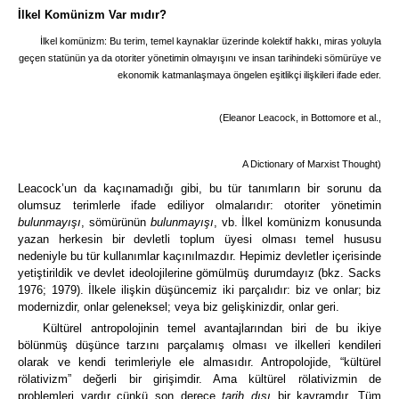
İlkel Komünizm Var mıdır?
İlkel komünizm
: Bu terim, temel kaynaklar üzerinde kolektif hakkı, miras yoluyla
geçen statünün ya da otoriter yönetimin olmayışını ve insan tarihindeki sömürüye ve
ekonomik katmanlaşmaya öngelen eşitlikçi ilişkileri ifade eder.
(Eleanor Leacock, in Bottomore et al.,
A Dictionary of Marxist Thought)
Leacock’un da kaçınamadığı gibi, bu tür tanımların bir sorunu da
olumsuz terimlerle ifade ediliyor olmalarıdır:
otoriter yönetimin
bulunmayışı
, sömürünün
bulunmayışı
, vb.
İlkel komünizm konusunda
yazan herkesin bir devletli toplum üyesi olması temel hususu
nedeniyle bu tür kullanımlar kaçınılmazdır. Hepimiz devletler içerisinde
yetiştirildik ve devlet ideolojilerine gömülmüş durumdayız (bkz. Sacks
1976; 1979). İlkele ilişkin düşüncemiz iki parçalıdır: biz ve onlar; biz
modernizdir, onlar geleneksel; veya biz gelişkinizdir, onlar geri.
Kültürel antropolojinin temel avantajlarından biri de bu ikiye
bölünmüş düşünce tarzını parçalamış olması ve ilkelleri kendileri
olarak ve kendi terimleriyle ele almasıdır. Antropolojide, “kültürel
rölativizm” değerli bir girişimdir.
Ama kültürel rölativizmin de
problemleri vardır çünkü son derece
tarih dışı
bir kavramdır.
Tüm