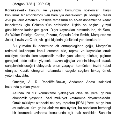
(Morgan [1881] 1965: 63)
Konukseverlik kanunu ve yaşayan komünizm nosyonları, karşı
konulmaz bir etnohistorik veri barajıyla desteklenmişti.
Morgan, tezini
Avrupalıların Amerika kıtasıyla temasının en erken dönemlerine kadar
belgelemek için Columbus’un seferlerine ilişkin on beşinci yüzyıl
günlüklerine kadar geri gider.
Diğer kaynakları arasında ise, de Soto,
Sir Walter Raleigh, Cortes, Pizarro, Captain John Smith, Marquette ve
Joliet, Lewis ve Clark, vb. gibi kişilerin günlükleri yer almaktadır.
Bu yüzyılın ilk dönemine ait antropologların çoğu, Morgan’ın
terimleri kullanışını kabul etmese bile, toprak ve kaynaklar ortak
mülkiyet altında iken taşınabilir mallar, yani aletler, silahlar, pişirme
gereçleri, elde edilen yiyecek, bazen ağaçlar vb.’nin bireysel olarak
sahiplenilebileceğini ekleyerek onun yaşayan komünizm tezini kabul
etmiştir.
Klasik etnografi raflarından rasgele seçilen birkaç örnek
yeterli olacaktır.
Örneğin, A. R. Radcliffe-Brown, Andaman Adası sakinleri
hakkında şunları yazar:
Aslında bir tür komünizme yaklaşıyor olsa da yerel grubun
ekonomik yaşantısı özel mülkiyet kavramına dayanmaktadır.
Ortak mülkiyet altındaki tek şey topraktır
[!RBL]
Yerel bir grubun
av sahaları tüm gruba aittir ve tüm üyeler, bu sahaların herhangi
bir kısmında avlanma konusunda eşit hak sahibidir.
Bununla