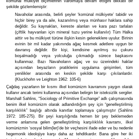
komünal mülkiyet biçimlerinin varolmaya devam ettiğini dikkatli bir
şekilde gözlemlemiştir:
Navaholar arasında, belirli şeyler ‘komünal mülkiyete’ tabidir ve
hiçbir birey ya da aile, kazanılmış veya münhasır haklara sahip
değildir.
Su kaynakları, kereste alanları ve kara pazı tarlaları
(çiftlik hayvanları için mineral tuzu yerine kullanılır) Tüm Halka
aittir ve bu mülkiyet türüne ilişkin kesin geleneklere uyulur.
Birinin
evinin bir mil kadar yakınında ağaç kesmek adetlere uygun bir
davranış değildir.
Bir kişi, kendisine ayrılmış su çukuru
boşalmadığı veya yolculuğa çıkmadığı sürece başkasını
kullanmaz.
Bazı Navahoların ağaç ve su üzerindeki haklar
açısından beyazların pratiklerini uygulama girişimleri, tüm
yenilikler arasında en keskin şekilde karşı çıkılanlardır.
(Kluckhohn ve Leighton 1962: 105-6)
Çağdaş yazarların bir kısmı ilkel komünizm kavramını yaygın olarak
kullanır ancak terimi kullanma açısından belirgin bir isteksizlik sergiler.
Marshall Sahlins, “Sociology of Primitive Exchange” adlı çalışmasında
benim ilkel komünizm olarak adlandırdığım şey için “genelleştirilmiş
karşılıklılık” başlığı altında kanıtlar toplamaya çalışmıştır (Sahlins
1972: 185-275).
Bir şeyi karşılığında hemen bir şey beklemeden
verme anlamına gelen genelleştirilmiş karşılıklılık kavramı, ilkel
komünizmin ‘sosyal bilim(ler)’de bir veçhesini ifade eder ve bu nedenle
hegemonik ideolojiye karşı daha az tehditkardır.
Bana göre her iki