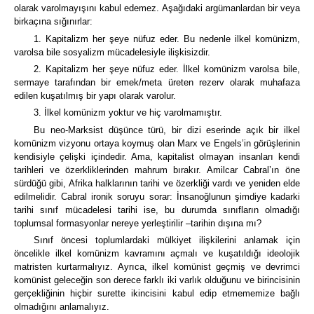
olarak varolmayışını kabul edemez. Aşağıdaki argümanlardan bir veya
birkaçına sığınırlar:
1. Kapitalizm her şeye nüfuz eder. Bu nedenle ilkel komünizm,
varolsa bile sosyalizm mücadelesiyle ilişkisizdir.
2. Kapitalizm her şeye nüfuz eder. İlkel komünizm varolsa bile,
sermaye tarafından bir emek/meta üreten rezerv olarak muhafaza
edilen kuşatılmış bir yapı olarak varolur.
3. İlkel komünizm yoktur ve hiç varolmamıştır.
Bu neo-Marksist düşünce türü, bir dizi eserinde açık bir ilkel
komünizm vizyonu ortaya koymuş olan Marx ve Engels’in görüşlerinin
kendisiyle çelişki içindedir. Ama, kapitalist olmayan insanları kendi
tarihleri ve özerkliklerinden mahrum bırakır. Amilcar Cabral’ın öne
sürdüğü gibi, Afrika halklarının tarihi ve özerkliği vardı ve yeniden elde
edilmelidir. Cabral ironik soruyu sorar: İnsanoğlunun şimdiye kadarki
tarihi sınıf mücadelesi tarihi ise, bu durumda sınıfların olmadığı
toplumsal formasyonlar nereye yerleştirilir –tarihin dışına mı?
Sınıf öncesi toplumlardaki mülkiyet ilişkilerini anlamak için
öncelikle ilkel komünizm kavramını açmalı ve kuşatıldığı ideolojik
matristen kurtarmalıyız. Ayrıca, ilkel komünist geçmiş ve devrimci
komünist geleceğin son derece farklı iki varlık olduğunu ve birincisinin
gerçekliğinin hiçbir surette ikincisini kabul edip etmememize bağlı
olmadığını anlamalıyız.