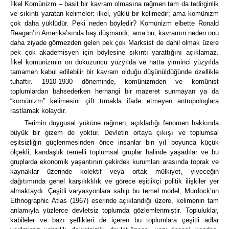
İlkel Komünizm
– basit bir kavram olmasına rağmen tam da tedirginlik
ve sıkıntı yaratan kelimeler: ilkel, yüklü bir kelimedir; ama komünizm
çok daha yüklüdür.
Peki neden böyledir?
Komünizm elbette Ronald
Reagan’ın Amerika’sında baş düşmandı; ama bu, kavramın neden onu
daha ziyade görmezden gelen pek çok Marksist de dahil olmak üzere
pek çok akademisyen için böylesine sıkıntı yarattığını açıklamaz.
İlkel komünizmin on dokuzuncu yüzyılda ve hatta yirminci yüzyılda
tamamen kabul edilebilir bir kavram olduğu düşünüldüğünde özellikle
tuhaftır.
1910-1930 döneminde, komünizmden ve komünist
toplumlardan bahsederken herhangi bir mazeret sunmayan ya da
“komünizm” kelimesini çift tırnakla ifade etmeyen antropologlara
rastlamak kolaydır.
Terimin duygusal yüküne rağmen, açıkladığı fenomen hakkında
büyük bir gizem de yoktur.
Devletin ortaya çıkışı ve toplumsal
eşitsizliğin güçlenmesinden önce insanlar bin yıl boyunca küçük
ölçekli, kandaşlık temelli toplumsal gruplar halinde yaşadılar ve bu
gruplarda ekonomik yaşantının çekirdek kurumları arasında toprak ve
kaynaklar üzerinde kolektif veya ortak mülkiyet, yiyeceğin
dağıtımında genel karşılıklılık ve görece eşitlikçi politik ilişkiler yer
almaktaydı.
Çeşitli varyasyonlara sahip bu temel model,
Murdock’un
Ethnographic Atlas
(1967) eserinde açıklandığı üzere,
kelimenin tam
anlamıyla yüzlerce devletsiz toplumda gözlemlenmiştir.
Topluluklar,
kabileler ve bazı şeflikleri de içeren bu toplumlara çeşitli adlar