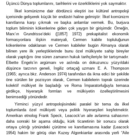
Üçüncü Dünya toplumlarını, tarihlerini ve özerkliklerini yok saymaktır.
İlkel komünizme dair dördüncü eleştiri ise kültürel antropoloji
içerisinde gelişerek küçük bir endüstri haline gelmiştir:
İlkel komünizm
kanıtlarına karşı çıkmak ve başka anlamlar vermek.
Bu, burjuva
toplum biliminin kökenlerine giden çok yaygın bir girişimdir.
Örneğin,
Marx’ın
Grundrisse
’deki
([1857] 1972) prekapitalist ekonomik
formasyonlara ilişkin materyali, Cermen kabile topluluğunun
kökenlerine odaklanan ve Cermen kabileler bugün Almanya olarak
bilinen yere ilk yerleştiklerinde bunu özel mülkiyete sahip bireyler
olarak yaptığını öne süren zamanın hukuk tarihçileriyle bir tartışmadır.
Elbette Engels’in argümanı ve aslında on dokuzuncu yüzyıldaki
düşünce tarzının geneli, İngiliz ortaçağ uzmanı
E. A. Thompson
(1965; ayrıca bkz. Anderson 1974) tarafından da ikna edici bir şekilde
öne sürülen bir pozisyon olarak,
Cermen kabilelerin toprak üzerinde
kolektif mülkiyet ile başladığı ve Roma İmparatorluğuyla temasa
girdikçe, hiyerarşik formları ve mülkiyetin özelleştirilmesini
benimsediği yönündedir.
Yirminci yüzyıl antropolojisindeki paralel bir tema da ilkel
toplumlarda özel mülkiyeti veya politik hiyerarşileri keşfetmektir.
Amerikan etnolog Frank Speck, Leacock’un aile avlanma sahasının
daha sonraki bir aşama olduğu, kürk ticaretinin bir sonucu olarak
ortaya çıktığı yönündeki çürütme ve kanıtlamasına kadar (Leacock
1954) hakim bir görüş olan Kuzey Algonkianlar arasında yerli “Aile