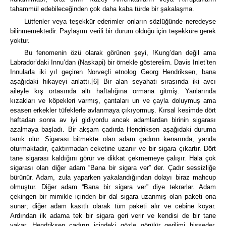
tahammül edebileceğinden çok daha kaba türde bir şakalaşma.
Lütfenler veya teşekkür ederimler onların sözlüğünde neredeyse
bilinmemektedir.
Paylaşım verili bir durum olduğu için teşekküre gerek
yoktur.
Bu fenomenin özü olarak görünen şeyi, !Kung’dan değil ama
Labrador’daki Innu’dan (Naskapi) bir örnekle gösterelim.
Davis Inlet’ten
Innularla iki yıl geçiren Norveçli etnolog Georg Hendriksen, bana
aşağıdaki hikayeyi anlattı.
[6]
Bir alan seyahati sırasında iki avcı
aileyle kış ortasında altı haftalığına ormana gitmiş.
Yanlarında
kızakları ve köpekleri varmış, çantaları un ve çayla doluymuş ama
esasen erkekler tüfeklerle avlanmaya çıkıyormuş.
Kırsal kesimde dört
haftadan sonra av iyi gidiyordu ancak adamlardan birinin sigarası
azalmaya başladı.
Bir akşam çadırda Hendriksen aşağıdaki duruma
tanık olur.
Sigarası bitmekte olan adam çadırın kenarında, yanda
oturmaktadır, çaktırmadan ceketine uzanır ve bir sigara çıkartır.
Dört
tane sigarası kaldığını görür ve dikkat çekmemeye çalışır.
Hala çok
sigarası olan diğer adam “Bana bir sigara ver” der.
Çadır sessizliğe
bürünür.
Adam, zula yaparken yakalandığından dolayı biraz mahcup
olmuştur.
Diğer adam “Bana bir sigara ver” diye tekrarlar.
Adam
çekingen bir mimikle içinden bir dal sigara uzanmış olan paketi ona
sunar; diğer adam kasıtlı olarak tüm paketi alır ve cebine koyar.
Ardından ilk adama tek bir sigara geri verir ve kendisi de bir tane
yakar.
Hendriksen çadırın içindeki gözle görülür gerilimi hisseder.