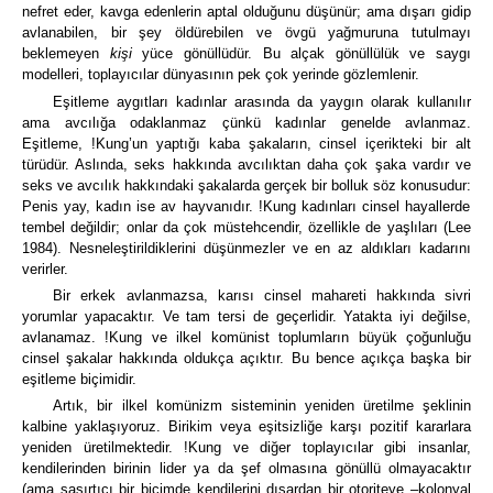
nefret eder, kavga edenlerin aptal olduğunu düşünür; ama dışarı gidip
avlanabilen, bir şey öldürebilen ve övgü yağmuruna tutulmayı
beklemeyen
kişi
yüce gönüllüdür. Bu alçak gönüllülük ve saygı
modelleri, toplayıcılar dünyasının pek çok yerinde gözlemlenir.
Eşitleme aygıtları kadınlar arasında da yaygın olarak kullanılır
ama avcılığa odaklanmaz çünkü kadınlar genelde avlanmaz.
Eşitleme, !Kung’un yaptığı kaba şakaların, cinsel içerikteki bir alt
türüdür.
Aslında, seks hakkında avcılıktan daha çok şaka vardır ve
seks ve avcılık hakkındaki şakalarda gerçek bir bolluk söz konusudur:
Penis yay, kadın ise av hayvanıdır. !Kung kadınları cinsel hayallerde
tembel değildir; onlar da çok müstehcendir, özellikle de yaşlıları (Lee
1984).
Nesneleştirildiklerini düşünmezler ve en az aldıkları kadarını
verirler.
Bir erkek avlanmazsa, karısı cinsel mahareti hakkında sivri
yorumlar yapacaktır.
Ve tam tersi de geçerlidir.
Yatakta iyi değilse,
avlanamaz. !Kung ve ilkel komünist toplumların büyük çoğunluğu
cinsel şakalar hakkında oldukça açıktır.
Bu bence açıkça başka bir
eşitleme biçimidir.
Artık, bir ilkel komünizm sisteminin yeniden üretilme şeklinin
kalbine yaklaşıyoruz.
Birikim veya eşitsizliğe karşı pozitif kararlara
yeniden üretilmektedir.
!Kung ve diğer toplayıcılar gibi insanlar,
kendilerinden birinin lider ya da şef olmasına gönüllü olmayacaktır
(ama şaşırtıcı bir biçimde kendilerini dışardan bir otoriteye –kolonyal