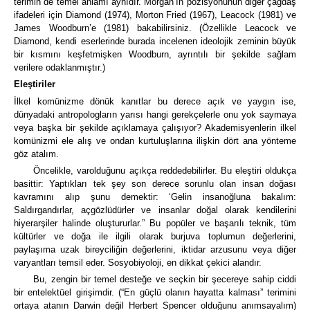
terimin de temel anlamı aynıdır.
Morgan’ın pozisyonunun diğer çağdaş
ifadeleri için
Diamond (1974), Morton Fried (1967), Leacock (1981) ve
James Woodburn’e (1981) bakabilirsiniz.
(Özellikle Leacock ve
Diamond, kendi eserlerinde burada incelenen ideolojik zeminin büyük
bir kısmını keşfetmişken Woodburn, ayrıntılı bir şekilde sağlam
verilere odaklanmıştır.)
Eleştiriler
İlkel komünizme dönük kanıtlar bu derece açık ve yaygın ise,
dünyadaki antropologların yarısı hangi gerekçelerle onu yok saymaya
veya başka bir şekilde açıklamaya çalışıyor?
Akademisyenlerin ilkel
komünizmi ele alış ve ondan kurtuluşlarına ilişkin dört ana yönteme
göz atalım.
Öncelikle, varolduğunu açıkça reddedebilirler.
Bu eleştiri oldukça
basittir:
Yaptıkları tek şey son derece sorunlu olan insan doğası
kavramını alıp şunu demektir: ‘Gelin insanoğluna bakalım:
Saldırgandırlar, açgözlüdürler ve insanlar doğal olarak kendilerini
hiyerarşiler halinde oluştururlar.”
Bu popüler ve başarılı teknik, tüm
kültürler ve doğa ile ilgili olarak burjuva toplumun değerlerini,
paylaşıma uzak bireyciliğin değerlerini, iktidar arzusunu veya diğer
varyantları temsil eder.
Sosyobiyoloji, en dikkat çekici alandır.
Bu, zengin bir temel desteğe ve seçkin bir şecereye sahip ciddi
bir entelektüel girişimdir.
(“En güçlü olanın hayatta kalması” terimini
ortaya atanın Darwin değil Herbert Spencer olduğunu anımsayalım)