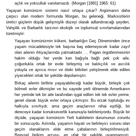
açlık ve yoksulluk varolamazdı.
(Morgan [1881] 1965: 61)
Yaşayan komünizm sistemi nasıl ortaya çıkar?
Argümanın daha
çarpıcı olan modern formunda Morgan, bu geleneği, Marksistlerin
üretici güçlerin düşük gelişmişlik düzeyi olarak adlandıracağı şeyden,
Vahşilik ve Barbarlık tarzının ekolojik ve toplumsal sınırlamalarından
türetmiştir:
Yaşayan komünizmin kökeni, barbarlığın Geç Döneminden önce
yaşam mücadelesiyle tek başına baş edemeyecek kadar zayıf
olan ailenin ihtiyaçlarında yatmaktadır.
…
Pagan örgütlenmesinin
hakim olduğu her yerde kan bağıyla bağlı pek çok aile,
çoğunlukla ortak bir evde birleşmiş ve balıkçılık ve avcılık
yoluyla ve ayrıca mısır ve öteki bitkileri yetiştirerek elde edilen
yiyecekleri ortak bir şekilde depolamıştır.
Birkaç ailenin birlikte yaşayabileceği kadar büyük, birleşik çok
bölmeli evler dikmişler ve bu sayede yerli dönemde Amerikanın
her yerinde tek bir aile tarafından işgal edilen tek tek evler yerine,
genel olarak büyük evler ortaya çıkmıştır. Bu erzak topluluğu ev
halkıyla sınırlıydı; ama geçim araçlarının nihai eşitliği, bir
dereceye kadar konukseverlik kanunuyla belirleniyordu.
Büyük bir
ölçüde, yaşayan komünizm Yerli kabilelerin durumunun zorunlu
bir sonucuydu.
Aslında, yaşamın hayati ve belirleyici sorunu olan
geçim olanaklarını elde etme çabalarının birleştirilmesiydi.
Bireysel birikim arzusu, en ufak bir şekilde uyanmamıştı.