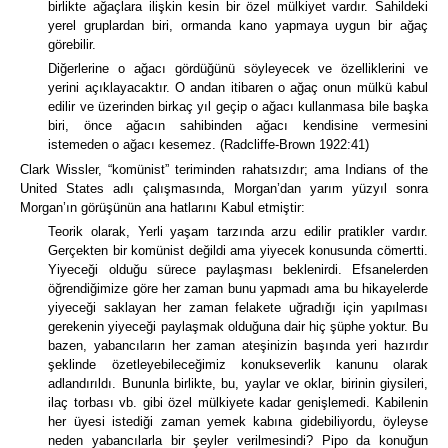
birlikte ağaçlara ilişkin kesin bir özel mülkiyet vardır.
Sahildeki
yerel gruplardan biri, ormanda kano yapmaya uygun bir ağaç
görebilir.
Diğerlerine o ağacı gördüğünü söyleyecek ve özelliklerini ve
yerini açıklayacaktır.
O andan itibaren o ağaç onun mülkü kabul
edilir ve üzerinden birkaç yıl geçip o ağacı kullanmasa bile başka
biri, önce ağacın sahibinden ağacı kendisine vermesini
istemeden o ağacı kesemez.
(Radcliffe-Brown 1922:41)
Clark Wissler, “komünist” teriminden rahatsızdır; ama
Indians of the
United States
adlı çalışmasında,
Morgan’dan yarım yüzyıl sonra
Morgan’ın görüşünün ana hatlarını Kabul etmiştir:
Teorik olarak, Yerli yaşam tarzında arzu edilir pratikler vardır.
Gerçekten bir komünist değildi ama yiyecek konusunda cömertti.
Yiyeceği olduğu sürece paylaşması beklenirdi.
Efsanelerden
öğrendiğimize göre her zaman bunu yapmadı ama bu hikayelerde
yiyeceği saklayan her zaman felakete uğradığı için yapılması
gerekenin yiyeceği paylaşmak olduğuna dair hiç şüphe yoktur. Bu
bazen, yabancıların her zaman ateşinizin başında yeri hazırdır
şeklinde özetleyebileceğimiz konukseverlik kanunu olarak
adlandırıldı.
Bununla birlikte, bu, yaylar ve oklar, birinin giysileri,
ilaç torbası vb. gibi özel mülkiyete kadar genişlemedi. Kabilenin
her üyesi istediği zaman yemek kabına gidebiliyordu, öyleyse
neden yabancılarla bir şeyler verilmesindi? Pipo da konuğun