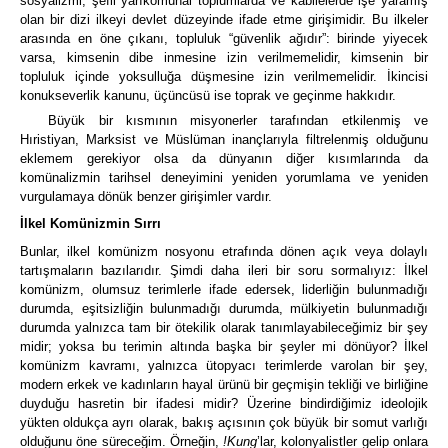
sosyalizmi, şefli yarıkomünal toplumlarda ve kabilelerde işe yaramış
olan bir dizi ilkeyi devlet düzeyinde ifade etme girişimidir.
Bu ilkeler
arasında en öne çıkanı, topluluk “güvenlik ağıdır”:
birinde yiyecek
varsa, kimsenin dibe inmesine izin verilmemelidir, kimsenin bir
topluluk içinde yoksulluğa düşmesine izin verilmemelidir.
İkincisi
konukseverlik kanunu, üçüncüsü ise toprak ve geçinme hakkıdır.
Büyük bir kısmının misyonerler tarafından etkilenmiş ve
Hıristiyan, Marksist ve Müslüman inançlarıyla filtrelenmiş olduğunu
eklemem gerekiyor olsa da dünyanın diğer kısımlarında da
komünalizmin tarihsel deneyimini yeniden yorumlama ve yeniden
vurgulamaya dönük benzer girişimler vardır.
İlkel Komünizmin Sırrı
Bunlar, ilkel komünizm nosyonu etrafında dönen açık veya dolaylı
tartışmaların bazılarıdır. Şimdi daha ileri bir soru sormalıyız:
İlkel
komünizm, olumsuz terimlerle ifade edersek, liderliğin bulunmadığı
durumda, eşitsizliğin bulunmadığı durumda, mülkiyetin bulunmadığı
durumda yalnızca tam bir ötekilik olarak tanımlayabileceğimiz bir şey
midir; yoksa bu terimin altında başka bir şeyler mi dönüyor?
İlkel
komünizm kavramı, yalnızca ütopyacı terimlerde varolan bir şey,
modern erkek ve kadınların hayal ürünü bir geçmişin tekliği ve birliğine
duyduğu hasretin bir ifadesi midir?
Üzerine bindirdiğimiz ideolojik
yükten oldukça ayrı olarak, bakış açısının çok büyük bir somut varlığı
olduğunu öne süreceğim. Örneğin,
!Kung
’lar, kolonyalistler gelip onlara