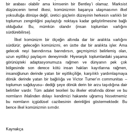
bir arabası olabilir ama kimsenin bir Bentley’i olamaz.
Marksist
düşüncenin temel ilkesi, komünizmin başarıya ulaşmasının ilkel
yoksulluğa dönüşe değil, üretici güçlerin düzeyinin herkesin varlıklı bir
toplumun zenginliğini paylaştığı noktaya kadar geliştirilmesine bağlı
olduğudur.
Bu, mümkün olandır (insan toplumları varlığını
sürdürebilirse).
İlkel komünizm bir ölçeğin altında dar bir aralıkta varlığını
sürdürür; geleceğin komünizmi, en üstte dar bir aralıkta işler.
Ama
gelecek neyi barındırırsa barındırsın, geçmişimizi belirlemiş olan,
uzun eşitlikçi paylaşım deneyimidir. Hiyerarşik toplumlardaki yaşama
görünüşteki adaptasyonumuza rağmen ve dünyanın pek çok
bölgesinde son derece kötü insan hakları kayıtlarına rağmen,
insanoğlunun derinde yatan bir eşitlikçiliğe, karşılıklı yardımlaşmaya
dönük derinde yatan bir bağlılığa ve
Victor Turner’ın
communitas
–
toplumun sağduyusu
–
dediği şeye dönük derin bir arzu taşıdığına dair
belirtiler vardır.
Tüm adalet teorileri bu ilkeler etrafında döner ve bu
normların ihlalinden dolayı kendimizi hakarete uğramış hissetmemiz
bu normların içgüdüsel cazibesinin derinliğini göstermektedir. Bu
bence ilkel komünizmin sırrıdır.
Kaynakça