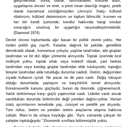
gelişmektedir; sonuç olarak, tanımlanabilir, kültürler arası,
uygarlaşma öncesi ve evet, a priori insan olasılığı imgesi, pratik
olarak kavramsal sözlüğümüzden çıkmıştır.
İnatçı kültürel
rölativizm, kültürel determinizm ve toplum bilimcilik, kısmen ve
her biri kendi içerisinde, kendisi hakkında hangi soruları
soracağını unutmuş bir uygarlığın rasyonalleştirmeleridir.
(Diamond 1974)
Devlet öncesi toplumlarda ağır basan bir politik otorite yoktu.
Her
türden politik güç zayıftı.
Kararlar, dağınık bir şekilde, genellikle
demokratik olarak, konsensus yoluyla, yaşlılar tarafından, aile grupları
tarafından ve bir dizi diğer yöntemle alınıyordu.
Toprak üzerinde özel
mülkiyet yoktu; toprak ortak veya kolektif olarak, yani herkes
tarafından veya kandaş gruplar tarafından elde tutuluyordu; toprağın
bireyler tarafından elde tutulduğu durumlar nadirdi.
Üretim, değişimden
ziyade kullanım içindi.
Ne pazar ne de para vardı.
Değiş tokuşun
olduğu durumlarda, paylaşım ve karşılıklılık temel alınıyordu.
Konukseverlik kanunu güçlüydü; bunun da ötesinde, çiğnenemezdi.
Varlık biriktirmeye karşı güçlü yaptırımlar vardı.
Liderler vardı ancak
varoldukları durumda biriktiriciler değil yeniden dağıtıcıydılar.
Varılan
statü ayrımlarının temelinde yaş, cinsiyet ve yerellik yer alıyordu.
Tüm nüfus, üretim ve yeniden üretim araçlarına ulaşma hakkına
sahipti.
Marx’ın da ortaya koyduğu gibi, “Aynı zamanda çalışan bir
sahipler topluluğuydu.”
Ekonomik sınıflara bölünmüşlük yoktu.