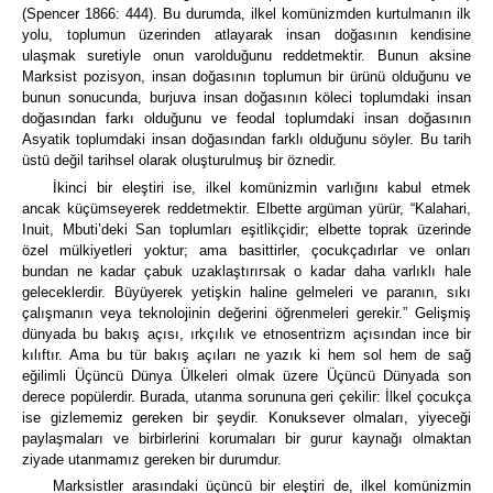
(Spencer 1866: 444).
Bu durumda, ilkel komünizmden kurtulmanın ilk
yolu, toplumun üzerinden atlayarak insan doğasının kendisine
ulaşmak suretiyle onun varolduğunu reddetmektir. Bunun aksine
Marksist pozisyon, insan doğasının toplumun bir ürünü olduğunu ve
bunun sonucunda, burjuva insan doğasının köleci toplumdaki insan
doğasından farkı olduğunu ve feodal toplumdaki insan doğasının
Asyatik toplumdaki insan doğasından farklı olduğunu söyler. Bu tarih
üstü değil tarihsel olarak oluşturulmuş bir öznedir.
İkinci bir eleştiri ise, ilkel komünizmin varlığını kabul etmek
ancak küçümseyerek reddetmektir.
Elbette argüman yürür, “Kalahari,
Inuit, Mbuti’deki San toplumları eşitlikçidir; elbette toprak üzerinde
özel mülkiyetleri yoktur; ama basittirler, çocukçadırlar ve onları
bundan ne kadar çabuk uzaklaştırırsak o kadar daha varlıklı hale
geleceklerdir.
Büyüyerek yetişkin haline gelmeleri ve paranın, sıkı
çalışmanın veya teknolojinin değerini öğrenmeleri gerekir.”
Gelişmiş
dünyada bu bakış açısı, ırkçılık ve etnosentrizm açısından ince bir
kılıftır.
Ama bu tür bakış açıları ne yazık ki hem sol hem de sağ
eğilimli Üçüncü Dünya Ülkeleri olmak üzere Üçüncü Dünyada son
derece popülerdir.
Burada, utanma sorununa geri çekilir:
İlkel çocukça
ise gizlememiz gereken bir şeydir.
Konuksever olmaları, yiyeceği
paylaşmaları ve birbirlerini korumaları bir gurur kaynağı olmaktan
ziyade utanmamız gereken bir durumdur.
Marksistler arasındaki üçüncü bir eleştiri de, ilkel komünizmin