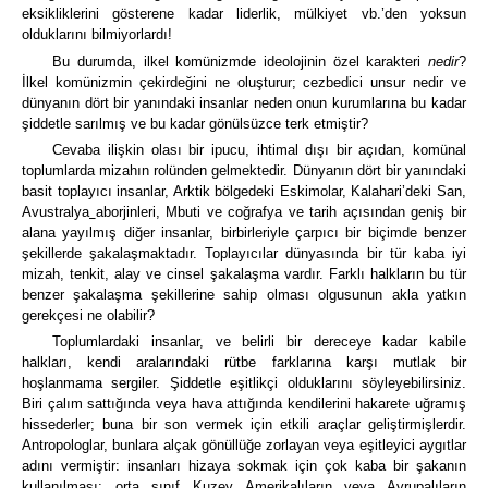
eksikliklerini gösterene kadar liderlik, mülkiyet vb.’den yoksun
olduklarını bilmiyorlardı!
Bu durumda, ilkel komünizmde ideolojinin özel karakteri
nedir
?
İlkel komünizmin çekirdeğini ne oluşturur; cezbedici unsur nedir ve
dünyanın dört bir yanındaki insanlar neden onun kurumlarına bu kadar
şiddetle sarılmış ve bu kadar gönülsüzce terk etmiştir?
Cevaba ilişkin olası bir ipucu, ihtimal dışı bir açıdan, komünal
toplumlarda mizahın rolünden gelmektedir.
Dünyanın dört bir yanındaki
basit toplayıcı insanlar,
Arktik bölgedeki Eskimolar, Kalahari’deki San,
Avustralya
aborjinleri, Mbuti ve coğrafya ve tarih açısından geniş bir
alana yayılmış diğer insanlar, birbirleriyle çarpıcı bir biçimde benzer
şekillerde şakalaşmaktadır.
Toplayıcılar dünyasında bir tür kaba iyi
mizah, tenkit, alay ve cinsel şakalaşma vardır.
Farklı halkların bu tür
benzer şakalaşma şekillerine sahip olması olgusunun akla yatkın
gerekçesi ne olabilir?
Toplumlardaki insanlar, ve belirli bir dereceye kadar kabile
halkları, kendi aralarındaki rütbe farklarına karşı mutlak bir
hoşlanmama sergiler.
Şiddetle eşitlikçi olduklarını söyleyebilirsiniz.
Biri çalım sattığında veya hava attığında kendilerini hakarete uğramış
hissederler; buna bir son vermek için etkili araçlar geliştirmişlerdir.
Antropologlar, bunlara alçak gönüllüğe zorlayan veya eşitleyici aygıtlar
adını vermiştir:
insanları hizaya sokmak için çok kaba bir şakanın
kullanılması; orta sınıf Kuzey Amerikalıların veya Avrupalıların