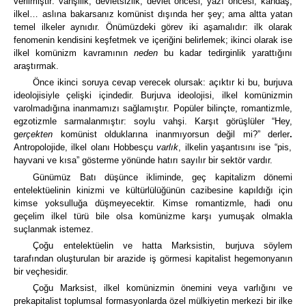
verilmiştir:
vahşilik, devletsizlik, devlet öncesi, yazı öncesi, kandaş,
ilkel… aslına bakarsanız komünist dışında her şey; ama altta yatan
temel ilkeler aynıdır.
Önümüzdeki görev iki aşamalıdır:
ilk olarak
fenomenin kendisini keşfetmek ve içeriğini belirlemek; ikinci olarak ise
ilkel komünizm kavramının
neden
bu kadar tedirginlik yarattığını
araştırmak.
Önce ikinci soruya cevap verecek olursak: açıktır ki bu, burjuva
ideolojisiyle çelişki içindedir. Burjuva ideolojisi, ilkel komünizmin
varolmadığına inanmamızı sağlamıştır. Popüler bilinçte, romantizmle,
egzotizmle sarmalanmıştır: soylu vahşi.
Karşıt görüşlüler “Hey,
g
erçekten
komünist olduklarına inanmıyorsun değil mi?” derler
.
Antropolojide, ilkel olanı Hobbesçu
varlık
, ilkelin yaşantısını ise “pis,
hayvani ve kısa” gösterme yönünde hatırı sayılır bir sektör vardır.
Günümüz Batı düşünce ikliminde, geç kapitalizm dönemi
entelektüelinin kinizmi ve kültürlülüğünün cazibesine kapıldığı için
kimse yoksulluğa düşmeyecektir. Kimse romantizmle, hadi onu
geçelim ilkel türü bile olsa komünizme karşı yumuşak olmakla
suçlanmak istemez.
Çoğu entelektüelin ve hatta Marksistin, burjuva söylem
tarafından oluşturulan bir arazide iş görmesi kapitalist hegemonyanın
bir veçhesidir.
Çoğu Marksist, ilkel komünizmin önemini veya varlığını ve
prekapitalist toplumsal formasyonlarda özel mülkiyetin merkezi bir ilke