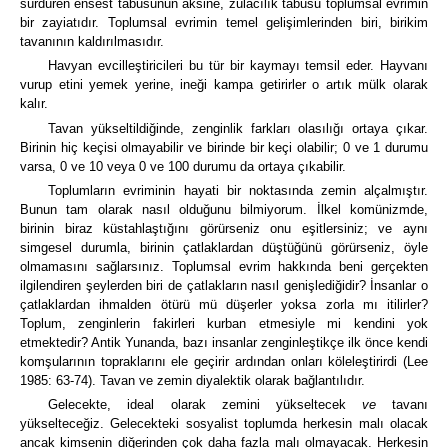
sürdüren ensest tabusunun aksine, zulacılık tabusu toplumsal evrimin
bir zayiatıdır.
Toplumsal evrimin temel gelişimlerinden biri, birikim
tavanının kaldırılmasıdır.
Havyan evcilleştiricileri bu tür bir kaymayı temsil eder.
Hayvanı
vurup etini yemek yerine, ineği kampa getirirler o artık mülk olarak
kalır.
Tavan yükseltildiğinde, zenginlik farkları olasılığı ortaya çıkar.
Birinin hiç keçisi olmayabilir ve birinde bir keçi olabilir; 0 ve 1 durumu
varsa, 0 ve 10 veya 0 ve 100 durumu da ortaya çıkabilir.
Toplumların evriminin hayati bir noktasında zemin alçalmıştır.
Bunun tam olarak nasıl olduğunu bilmiyorum.
İlkel komünizmde,
birinin biraz küstahlaştığını görürseniz onu eşitlersiniz; ve aynı
simgesel durumla, birinin çatlaklardan düştüğünü görürseniz, öyle
olmamasını sağlarsınız. Toplumsal evrim hakkında beni gerçekten
ilgilendiren şeylerden biri de çatlakların nasıl genişlediğidir?
İnsanlar o
çatlaklardan ihmalden ötürü mü düşerler yoksa zorla mı itilirler?
Toplum, zenginlerin fakirleri kurban etmesiyle mi kendini yok
etmektedir?
Antik Yunanda, bazı insanlar zenginleştikçe ilk önce kendi
komşularının topraklarını ele geçirir ardından onları köleleştirirdi
(Lee
1985: 63-74).
Tavan ve zemin diyalektik olarak bağlantılıdır.
Gelecekte, ideal olarak zemini yükseltecek
ve
tavanı
yükselteceğiz.
Gelecekteki sosyalist toplumda herkesin malı olacak
ancak kimsenin diğerinden çok daha fazla malı olmayacak.
Herkesin