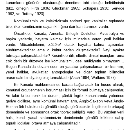
kurumların gücünün oluşturduğu denetime tabi olduğu belirtilmiştir
(bkz. örneğin, Firth 1936; Gluckman 1965; Schapera 1938; Service
1962; ve Rattray 1923).
Komünalizmin ve kolektivizmin antitezi geç kapitalist toplumda
bile, ilkel komünizmin dayanıklılığına dair kanıtlarımızı vardır.
Öncelikle, Kanada, Amerika Birleşik Devletleri, Avustralya ve
başka yerlerde, hayatta kalmak için mücadele veren yerli halklar
vardır.
Mücadelelerini,
kültürel
olarak hayatta kalma açısından
sürdürmektedirler ama o kültür neden oluşmaktadır?
Neyi ayakta
tutmaya çalışmaktadırlar?
Kesinlikle dili, elbette dinsel inançları; ama
çok derin bir düzeyde ise komünalizmi, özel mülkiyetin olmayışını…
Bugün Kanada’da devam eden en yaratıcı çalışmalardan bir kısmını,
yerel halklar, avukatlar, antropologlar ve diğer toplum bilimciler
arasındaki bir diyalog oluşturmaktadır
(Asch 1984; Watkins 1977).
Bir Kanada mahkemesince karara bağlanacak bir husus olarak,
komünal örgütlenmenin korunması için bir formül bulmaya çalışıyorlar.
Ve tabii ki bu ironik bir durum, çünkü İngiliz kanunlarında yeterince
geriye gidilirse, aynı komünal kavramların, Anglo-Sakson veya Anglo-
Roman örfi hukukunda gömülü olduğu görülecektir:
İngiltere’de ortaçağ
döneminde ve sonrasında ortak toprak sahipliği vardı. Bu yüzden yerli
halk, kendi yasal sistemimizin derinlerinde gömülü köklere sahip
toprak iddiaları ortaya atmaya çalışmaktadır.