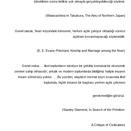
tükettikten sonra birlikte yok olmayla gerçekleşebileceği söylenir.
(Watarashima In Takakura,
The Ainu of Northern Japan)
Genel olarak, Nuer köyündeki kimsenin, herkes açlık çekiyor olmadığı sürece
açlıktan kıvranmayacağı söylenebilir.
(E. E. Evans-Pritchard,
Kinship and Marriage among the Nuer)
Genel nokta … ilkel toplumların tekdüze bir şekilde komünal bir ekonomik
zemine sahip olmasıdır; arkaik ve modern toplumlarda bildiğimiz haliyle insanın
insanı sömürüsü yoktur.
… Bu yüzden, olayların normal seyri sırasında ilkel
toplumda, hiçbir insanın bir başkası yerken açlık çekmesi
gerekmediğini görürüz.
(Stanley Diamond,
In Search of the Primitive:
A Critique of
Civilization)