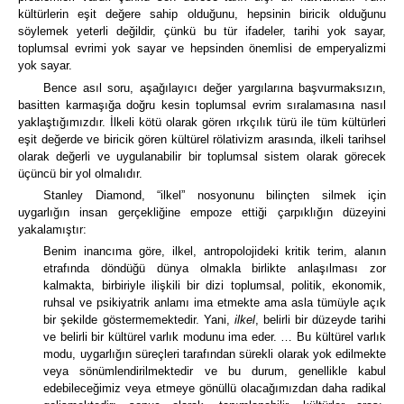
kültürlerin eşit değere sahip olduğunu, hepsinin biricik olduğunu
söylemek yeterli değildir, çünkü bu tür ifadeler, tarihi yok sayar,
toplumsal evrimi yok sayar ve hepsinden önemlisi de emperyalizmi
yok sayar.
Bence asıl soru, aşağılayıcı değer yargılarına başvurmaksızın,
basitten karmaşığa doğru kesin toplumsal evrim sıralamasına nasıl
yaklaştığımızdır. İlkeli kötü olarak gören ırkçılık türü ile tüm kültürleri
eşit değerde ve biricik gören kültürel rölativizm arasında, ilkeli tarihsel
olarak değerli ve uygulanabilir bir toplumsal sistem olarak görecek
üçüncü bir yol olmalıdır.
Stanley Diamond, “ilkel” nosyonunu bilinçten silmek için
uygarlığın insan gerçekliğine empoze ettiği çarpıklığın düzeyini
yakalamıştır:
Benim inancıma göre, ilkel, antropolojideki kritik terim, alanın
etrafında döndüğü dünya olmakla birlikte anlaşılması zor
kalmakta, birbiriyle ilişkili bir dizi toplumsal, politik, ekonomik,
ruhsal ve psikiyatrik anlamı ima etmekte ama asla tümüyle açık
bir şekilde göstermemektedir.
Yani,
ilkel
, belirli bir düzeyde tarihi
ve belirli bir kültürel varlık modunu ima eder.
…
Bu kültürel varlık
modu, uygarlığın süreçleri tarafından sürekli olarak yok edilmekte
veya sönümlendirilmektedir ve bu durum, genellikle kabul
edebileceğimiz veya etmeye gönüllü olacağımızdan daha radikal