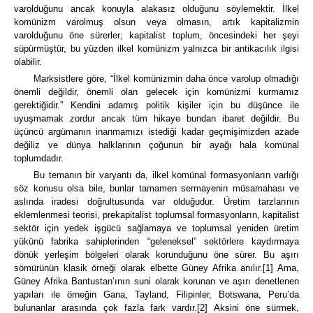
varolduğunu ancak konuyla alakasız olduğunu söylemektir. İlkel
komünizm varolmuş olsun veya olmasın, artık kapitalizmin
varolduğunu öne sürerler; kapitalist toplum, öncesindeki her şeyi
süpürmüştür, bu yüzden ilkel komünizm yalnızca bir antikacılık ilgisi
olabilir.
Marksistlere göre, “İlkel komünizmin daha önce varolup olmadığı
önemli değildir, önemli olan gelecek için komünizmi kurmamız
gerektiğidir.”
Kendini adamış politik kişiler için bu düşünce ile
uyuşmamak zordur ancak tüm hikaye bundan ibaret değildir.
Bu
üçüncü argümanın inanmamızı istediği kadar geçmişimizden azade
değiliz ve dünya halklarının çoğunun bir ayağı hala komünal
toplumdadır.
Bu temanın bir varyantı da, ilkel komünal formasyonların varlığı
söz konusu olsa bile, bunlar tamamen sermayenin müsamahası ve
aslında iradesi doğrultusunda var olduğudur.
Üretim tarzlarının
eklemlenmesi teorisi, prekapitalist toplumsal formasyonların, kapitalist
sektör için yedek işgücü sağlamaya ve toplumsal yeniden üretim
yükünü fabrika sahiplerinden “geleneksel” sektörlere kaydırmaya
dönük yerleşim bölgeleri olarak korunduğunu öne sürer.
Bu aşırı
sömürünün klasik örneği olarak elbette Güney Afrika
anılır.
[1]
Ama,
Güney Afrika Bantustan’ının suni olarak korunan ve aşırı denetlenen
yapıları ile örneğin Gana, Tayland, Filipinler, Botswana, Peru’da
bulunanlar arasında çok fazla fark vardır.
[2]
Aksini öne sürmek,