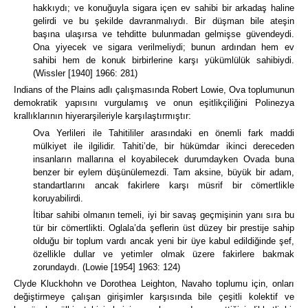
hakkıydı; ve konuğuyla sigara içen ev sahibi bir arkadaş haline
gelirdi ve bu şekilde davranmalıydı.
Bir düşman bile ateşin
başına ulaşırsa ve tehditte bulunmadan gelmişse güvendeydi.
Ona yiyecek ve sigara verilmeliydi; bunun ardından hem ev
sahibi hem de konuk birbirlerine karşı yükümlülük sahibiydi.
(Wissler [1940] 1966: 281)
Indians of the Plains
adlı çalışmasında
Robert Lowie, Ova toplumunun
demokratik yapısını vurgulamış ve onun eşitlikçiliğini Polinezya
krallıklarının hiyerarşileriyle karşılaştırmıştır:
Ova Yerlileri ile Tahitililer arasındaki en önemli fark maddi
mülkiyet ile ilgilidir.
Tahiti’de, bir hükümdar ikinci dereceden
insanların mallarına el koyabilecek durumdayken Ovada buna
benzer bir eylem düşünülemezdi.
Tam aksine, büyük bir adam,
standartlarını ancak fakirlere karşı müsrif bir cömertlikle
koruyabilirdi.
İtibar sahibi olmanın temeli, iyi bir savaş geçmişinin yanı sıra bu
tür bir cömertlikti.
Oglala’da şeflerin üst düzey bir prestije sahip
olduğu bir toplum vardı ancak yeni bir üye kabul edildiğinde şef,
özellikle dullar ve yetimler olmak üzere fakirlere bakmak
zorundaydı. (Lowie [1954] 1963: 124)
Clyde Kluckhohn ve Dorothea Leighton, Navaho toplumu için, onları
değiştirmeye çalışan girişimler karşısında bile çeşitli kolektif ve