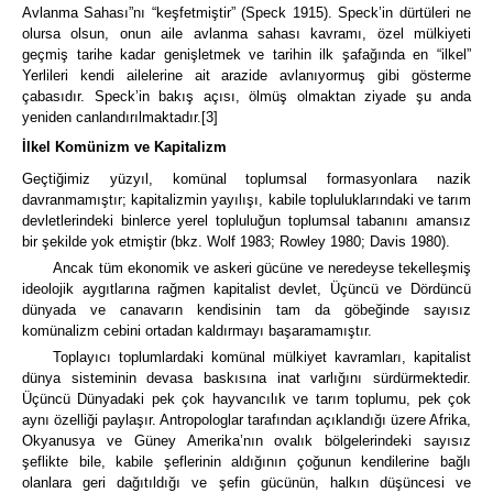
Avlanma Sahası”nı “keşfetmiştir” (Speck 1915). Speck’in dürtüleri ne
olursa olsun, onun aile avlanma sahası kavramı, özel mülkiyeti
geçmiş tarihe kadar genişletmek ve tarihin ilk şafağında en “ilkel”
Yerlileri kendi ailelerine ait arazide avlanıyormuş gibi gösterme
çabasıdır. Speck’in bakış açısı, ölmüş olmaktan ziyade şu anda
yeniden canlandırılmaktadır.
[3]
İlkel Komünizm ve Kapitalizm
Geçtiğimiz yüzyıl, komünal toplumsal formasyonlara nazik
davranmamıştır; kapitalizmin yayılışı, kabile topluluklarındaki ve tarım
devletlerindeki binlerce yerel topluluğun toplumsal tabanını amansız
bir şekilde yok etmiştir
(bkz. Wolf 1983; Rowley 1980; Davis 1980).
Ancak tüm ekonomik ve askeri gücüne ve neredeyse tekelleşmiş
ideolojik aygıtlarına rağmen kapitalist devlet, Üçüncü ve Dördüncü
dünyada ve canavarın kendisinin tam da göbeğinde sayısız
komünalizm cebini ortadan kaldırmayı başaramamıştır.
Toplayıcı toplumlardaki komünal mülkiyet kavramları, kapitalist
dünya sisteminin devasa baskısına inat varlığını sürdürmektedir.
Üçüncü Dünyadaki pek çok hayvancılık ve tarım toplumu, pek çok
aynı özelliği paylaşır.
Antropologlar tarafından açıklandığı üzere Afrika,
Okyanusya ve Güney Amerika’nın ovalık bölgelerindeki sayısız
şeflikte bile, kabile şeflerinin aldığının çoğunun kendilerine bağlı
olanlara geri dağıtıldığı ve şefin gücünün, halkın düşüncesi ve