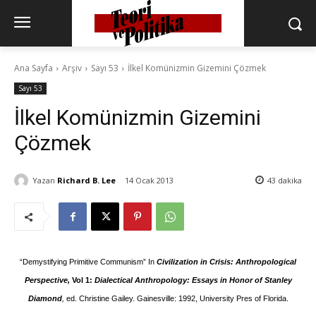
Ana Sayfa
Arşiv
Sayı 53
İlkel Komünizmin Gizemini Çözmek
Sayı 53
İlkel Komünizmin Gizemini
Çözmek
Yazan
Richard B. Lee
14 Ocak 2013
43
dakika
“Demystifying Primitive Communism” In
Civilization in Crisis: Anthropological
Perspective,
Vol 1:
Dialectical Anthropology: Essays in Honor of Stanley
Diamond
,
ed. Christine Gailey. Gainesville: 1992, University Pres of Florida.