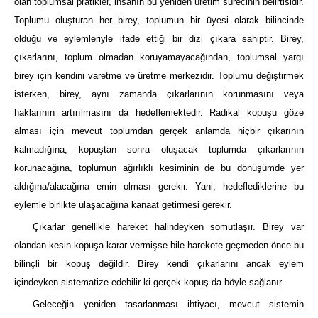
olan toplumsal pratikler, insanın bu yeniden üretim sürecinin belirtisidir.
Toplumu oluşturan her birey, toplumun bir üyesi olarak bilincinde
olduğu ve eylemleriyle ifade ettiği bir dizi çıkara sahiptir. Birey,
çıkarlarını, toplum olmadan koruyamayacağından, toplumsal yargı
birey için kendini varetme ve üretme merkezidir. Toplumu değiştirmek
isterken, birey, aynı zamanda çıkarlarının korunmasını veya
haklarının artırılmasını da hedeflemektedir. Radikal kopuşu göze
alması için mevcut toplumdan gerçek anlamda hiçbir çıkarının
kalmadığına, kopuştan sonra oluşacak toplumda çıkarlarının
korunacağına, toplumun ağırlıklı kesiminin de bu dönüşümde yer
aldığına/alacağına emin olması gerekir. Yani, hedeflediklerine bu
eylemle birlikte ulaşacağına kanaat getirmesi gerekir.
Çıkarlar genellikle hareket halindeyken somutlaşır. Birey var
olandan kesin kopuşa karar vermişse bile harekete geçmeden önce bu
bilinçli bir kopuş değildir. Birey kendi çıkarlarını ancak eylem
içindeyken sistematize edebilir ki gerçek kopuş da böyle sağlanır.
Geleceğin yeniden tasarlanması ihtiyacı, mevcut sistemin