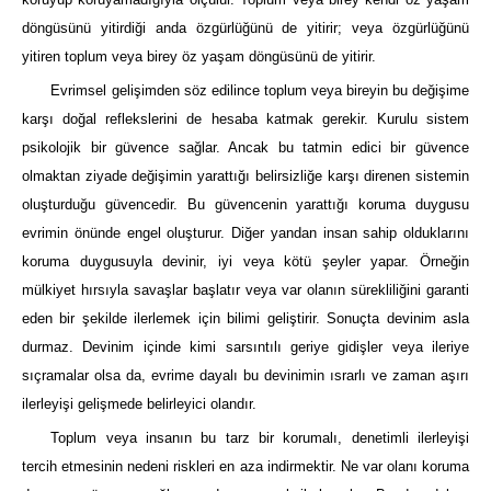
döngüsünü yitirdiği anda özgürlüğünü de yitirir; veya özgürlüğünü
yitiren toplum veya birey öz yaşam döngüsünü de yitirir.
Evrimsel gelişimden söz edilince toplum veya bireyin bu değişime
karşı doğal reflekslerini de hesaba katmak gerekir. Kurulu sistem
psikolojik bir güvence sağlar. Ancak bu tatmin edici bir güvence
olmaktan ziyade değişimin yarattığı belirsizliğe karşı direnen sistemin
oluşturduğu güvencedir. Bu güvencenin yarattığı koruma duygusu
evrimin önünde engel oluşturur. Diğer yandan insan sahip olduklarını
koruma duygusuyla devinir, iyi veya kötü şeyler yapar. Örneğin
mülkiyet hırsıyla savaşlar başlatır veya var olanın sürekliliğini garanti
eden bir şekilde ilerlemek için bilimi geliştirir. Sonuçta devinim asla
durmaz. Devinim içinde kimi sarsıntılı geriye gidişler veya ileriye
sıçramalar olsa da, evrime dayalı bu devinimin ısrarlı ve zaman aşırı
ilerleyişi gelişmede belirleyici olandır.
Toplum veya insanın bu tarz bir korumalı, denetimli ilerleyişi
tercih etmesinin nedeni riskleri en aza indirmektir. Ne var olanı koruma