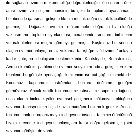
ile sağlanan evrimin mükemmelliğe doğru ilerlediğini öne sürer. Türler
arası evrim ve gelişme teorisinin bu şekilde topluma uyarlanması,
beraberinde çatışmalı gelişme fikrinin mutlak doğru olarak kabulünü de
getirmiştir. Doğadaki evrimin mükemmele doğru gidiş olduğu
yaklaşımının topluma uyarlanması, beraberinde sınıfların birbirlerini
yutarak ilerlemesi meşru görmeyi getirmiştir. Kuşkusuz bu sonuca
ulaşan evrimci anlayış, en az yukarıda tartıştığımız “devrimci” anlayış
kadar çatışma ideolojisini beslemektedir. Kautsky’de, Bernstein’da,
Avrupa komünist partilerinde evrimci sosyalizm adına geliştirilen kimi
teorilerin bu görüşle aynılaştığı, kimilerinin ise çatıştığı bilinmektedir.
Konumuz kapsamını aştığından bunlara değinme gereğini
görmüyoruz. Ancak sınıflı toplumun bir istisna, bir sapma olduğunu,
esas olanın binlerce yıllık evrimsel gelişmenin hâkimiyeti olduğunu
savunan teorisyenlerin hiç de az olmadığını belirtmek gerekir. Ancak
toplumu canlı bir organizmaya indirgeyen, insanlık tarihinin örüntüsünü
biyolojik evrime indirgeyen anlayışlara karşı doğru gelişim çizgisini
savunan görüşler de vardır.