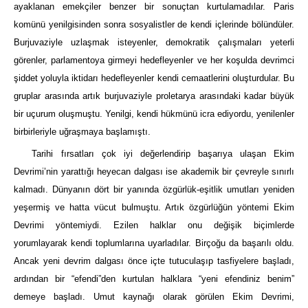
ayaklanan emekçiler benzer bir sonuçtan kurtulamadılar. Paris
komünü yenilgisinden sonra sosyalistler de kendi içlerinde bölündüler.
Burjuvaziyle uzlaşmak isteyenler, demokratik çalışmaları yeterli
görenler, parlamentoya girmeyi hedefleyenler ve her koşulda devrimci
şiddet yoluyla iktidarı hedefleyenler kendi cemaatlerini oluşturdular. Bu
gruplar arasında artık burjuvaziyle proletarya arasındaki kadar büyük
bir uçurum oluşmuştu. Yenilgi, kendi hükmünü icra ediyordu, yenilenler
birbirleriyle uğraşmaya başlamıştı.
Tarihi fırsatları çok iyi değerlendirip başarıya ulaşan Ekim
Devrimi’nin yarattığı heyecan dalgası ise akademik bir çevreyle sınırlı
kalmadı. Dünyanın dört bir yanında özgürlük-eşitlik umutları yeniden
yeşermiş ve hatta vücut bulmuştu. Artık özgürlüğün yöntemi Ekim
Devrimi yöntemiydi. Ezilen halklar onu değişik biçimlerde
yorumlayarak kendi toplumlarına uyarladılar. Birçoğu da başarılı oldu.
Ancak yeni devrim dalgası önce içte tutuculaşıp tasfiyelere başladı,
ardından bir “efendi”den kurtulan halklara “yeni efendiniz benim”
demeye başladı. Umut kaynağı olarak görülen Ekim Devrimi,