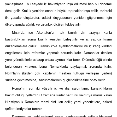
yaklaşılması, bu sayede iç hakimiyetin inşa edilmesi hep bu döneme
denk gelir. Krallık yeniden onarılır, büyük tapınaklar inşa edilir, tarihteki
ilk yasalar oluşturulur, adalet duygusunun yeniden güçlenmesi için
ülke çapında ağırlık ve uzunluk ölçüleri tekleştirilir.
Mısır’da ise Akenaton’un tek tanrılı din arayışı kanla
bastırıldıktan sonra krallık yeniden birleştirilir ve iç yapıda kısmi
düzenlemelere gidilir. Firavun köle ayaklanmalarını ve iç karışıklıkları
engellemek için reformlar yapmak zorunda kalır. Nomarklar denilen
yerel yöneticilerle uzlaşıp onlara ayrıcalıklar tanır. Ölümsüzlüğü elinde
bulunduran Firavun, bunu Nomarklarla paylaşmak zorunda kalır.
Nom’ların (birden çok kabilenin mesken tuttuğu yerleşim yerleri)
surlarla çevrilmesine, savunmalarının güçlendirilmesine onay verir.
Roma’nın son iki yüzyılı iç ve dış saldırıların, karışıklıkların
hâkim olduğu yıllardır. O zamana kadar her türlü saldırıya maruz kalan
Hıristiyanlık Roma’nın resmi dini ilan edilir, yerel yöneticilere, askeri
şeflere imtiyazlar tanınır.
Restorasyon, eski görkemli ortamı canlandırmak, rejimin biçimsel