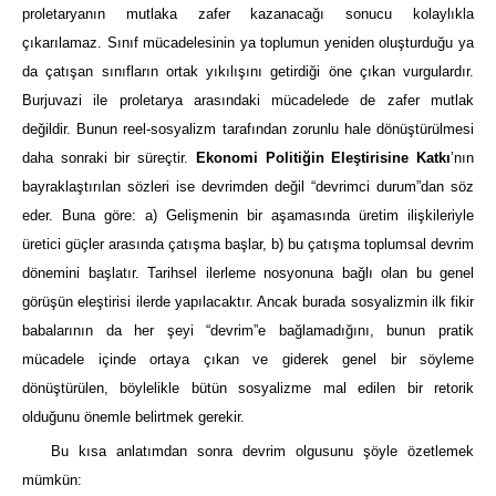
proletaryanın mutlaka zafer kazanacağı sonucu kolaylıkla
çıkarılamaz. Sınıf mücadelesinin ya toplumun yeniden oluşturduğu ya
da çatışan sınıfların ortak yıkılışını getirdiği öne çıkan vurgulardır.
Burjuvazi ile proletarya arasındaki mücadelede de zafer mutlak
değildir. Bunun reel-sosyalizm tarafından zorunlu hale dönüştürülmesi
daha sonraki bir süreçtir.
Ekonomi Politiğin Eleştirisine Katkı
’nın
bayraklaştırılan sözleri ise devrimden değil “devrimci durum”dan söz
eder. Buna göre: a) Gelişmenin bir aşamasında üretim ilişkileriyle
üretici güçler arasında çatışma başlar, b) bu çatışma toplumsal devrim
dönemini başlatır. Tarihsel ilerleme nosyonuna bağlı olan bu genel
görüşün eleştirisi ilerde yapılacaktır. Ancak burada sosyalizmin ilk fikir
babalarının da her şeyi “devrim”e bağlamadığını, bunun pratik
mücadele içinde ortaya çıkan ve giderek genel bir söyleme
dönüştürülen, böylelikle bütün sosyalizme mal edilen bir retorik
olduğunu önemle belirtmek gerekir.
Bu kısa anlatımdan sonra devrim olgusunu şöyle özetlemek
mümkün: