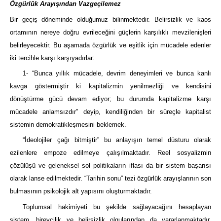
Özgürlük Arayışından Vazgeçilemez
Bir geçiş döneminde olduğumuz bilinmektedir. Belirsizlik ve kaos
ortamının nereye doğru evrileceğini güçlerin karşılıklı mevzilenişleri
belirleyecektir. Bu aşamada özgürlük ve eşitlik için mücadele edenler
iki tercihle karşı karşıyadırlar:
1- “Bunca yıllık mücadele, devrim deneyimleri ve bunca kanlı
kavga göstermiştir ki kapitalizmin yenilmezliği ve kendisini
dönüştürme gücü devam ediyor; bu durumda kapitalizme karşı
mücadele anlamsızdır” deyip, kendiliğinden bir süreçle kapitalist
sistemin demokratikleşmesini beklemek.
“İdeolojiler çağı bitmiştir” bu anlayışın temel düsturu olarak
ezilenlere empoze edilmeye çalışılmaktadır. Reel sosyalizmin
çözülüşü ve geleneksel sol politikaların iflası da bir sistem başarısı
olarak lanse edilmektedir. “Tarihin sonu” tezi özgürlük arayışlarının son
bulmasının psikolojik alt yapısını oluşturmaktadır.
Toplumsal hakimiyeti bu şekilde sağlayacağını hesaplayan
sistem, bireycilik ve belirsizlik olgularından da yararlanmaktadır.