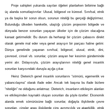
Proje sahipleri yukarıda sayılan öğeleri planlarken birbirine bağlı
üç alanda somutlaştırırlar: Ulusal, bölgesel ve küresel. Sınıfsal, etnik
ya da başka bir sorun olsun, sorunun niteliği bu gerçeği değiştirmez.
Bulunduğu ülkeden hareketle, ulaştığı çözüm projesinin bölgede ve
dünyada benzer sorunları yaşayan ülkeler için de çözüm olacağına
kanaat getirmelidir. Bu durum da herhangi bir çözüm çabasını direkt
olarak genele mal eder veya genel arayışın bir parçası haline getirir.
Dünya genelinde yaşanan sınıfsal, bölgesel, ulusal, etnik, dini,
çevresel, cinsel vb. sorunlar, çözüm arayan her kesimin gündeminde
yerini alır. Dolayısıyla, çözüm arayışlarının niteliği genel insanlık
sorunları karşısındaki duruşla açığa çıkar.
Heinz Dieterich genel insanlık sorunlarını “sömürü, egemenlik ve
yabancılaşma” olarak ifade eder. Ancak tek başına bu ifade bizlere
“niteliğin” ne olduğunu anlatmaz. Dieterich, insanların etkileşim alanları
ve etkileşimden kaynaklı oluşan sorunları da şöyle özetler: Ekonomik
alanda emek sömürüsüne bağlı sorunlar, doğayla ilişkilerde çevre
sorunları, cinsler arası ilişkilerde cins ayrımcılığı ve ataerkillik, etnik