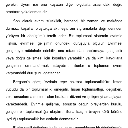
gerekir. Uyum ise onu kuşatan diğer olgularla arasındaki doğru
orantının yakalanmasıdır.
Son olarak evrim süreklidir, herhangi bir zaman ve mekânda
durmaz, koşullar oluştukça aktifleşir, ani sıçramalarla değil derinden
yürüyen bir dönüşümü tercih eder. Bir toplumsal sistemin evrimle
ilişkisi, evrimsel gelişimin önündeki duruşuyla ölçülür. Evrimsel
gelişmeye müdahale edebilir, onu rotasından saptırmaya çalışabilir
veya doğru gelişmesi için koşulları yaratabilir ya da kimi kaygılarla
gelişimini sınırlandırmak isteyebilir. Bunlar o toplumun evrim
karşısındaki duruşunu gösterirler.
Bergson’a göre; “evrimin tepe noktası toplumsallık”tır. İnsan
vücudu da bir toplumsallık örneğidir. İnsan toplumsallığı, değişken,
zeki unsurlarına serbest alan bırakan, düzeni ve gelişmeyi amaçlayan
karakterdedir. Evrimle gelişme, sonuçta özgür bireylerden kurulu,
gelişen bir toplumsallığa ulaştırır. Buna karşın bireyin körü körüne
uyduğu toplumsallık ise evrimin donmasıdır.
Evrim verili değerlere bağlı kalınarak gerçekleşen bir dönüşümdür.