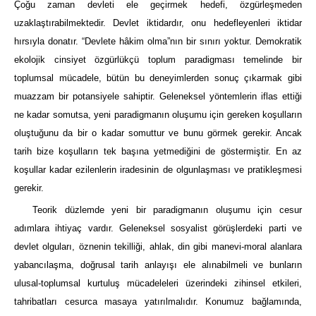
Çoğu zaman devleti ele geçirmek hedefi, özgürleşmeden
uzaklaştırabilmektedir. Devlet iktidardır, onu hedefleyenleri iktidar
hırsıyla donatır. “Devlete hâkim olma”nın bir sınırı yoktur. Demokratik
ekolojik cinsiyet özgürlükçü toplum paradigması temelinde bir
toplumsal mücadele, bütün bu deneyimlerden sonuç çıkarmak gibi
muazzam bir potansiyele sahiptir. Geleneksel yöntemlerin iflas ettiği
ne kadar somutsa, yeni paradigmanın oluşumu için gereken koşulların
oluştuğunu da bir o kadar somuttur ve bunu görmek gerekir. Ancak
tarih bize koşulların tek başına yetmediğini de göstermiştir. En az
koşullar kadar ezilenlerin iradesinin de olgunlaşması ve pratikleşmesi
gerekir.
Teorik düzlemde yeni bir paradigmanın oluşumu için cesur
adımlara ihtiyaç vardır. Geleneksel sosyalist görüşlerdeki parti ve
devlet olguları, öznenin tekilliği, ahlak, din gibi manevi-moral alanlara
yabancılaşma, doğrusal tarih anlayışı ele alınabilmeli ve bunların
ulusal-toplumsal kurtuluş mücadeleleri üzerindeki zihinsel etkileri,
tahribatları cesurca masaya yatırılmalıdır. Konumuz bağlamında,