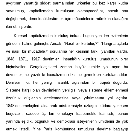
aygıtının yarattığı şiddet sarmalından ürkenler bu kez karşı kutba
savrulmuş, kapitalizmden kurtuluşun olamayacağını, ancak onu
değiştirmek, demokratikleştirmek için mücadelenin mümkün olacağını
ilan etmişlerdir.
Küresel kapitalizmden kurtuluş imkanı bugün yeniden ezilenlerin
gündemi haline gelmiştir. Ancak, “Nasıl bir kurtuluş?”, “Hangi araçlarla
ve nasıl bir mücadele?” sorularına her kesimin farklı yanıtları vardır.
1848, 1871, 1917 devrimleri insanlığın kurtuluş umudunun birer
biçimiydiler. Gerçekleştikleri zaman büyük ümide yol açan bu
devrimler, ne yazık ki liberalizmin etkisine girmekten kurtulamadılar.
Denilebilir ki, her yenilgi insanlık açısından bir trajedi doğurdu.
Sisteme karşı olan devrimlerin yenilgisi veya sisteme eklemlenmesi
özgürlük düşlerinin ertelenmesine veya yıkılmasına yol açtılar.
1848’de emekçileri aldatarak aristokrasiyle uzlaşıp iktidara yerleşen
burjuvazi, sadece üç bin emekçiyi katletmekle kalmadı, bunun
yanında eşitlik, özgürlük ve demokrasi isteyenlerin ümitlerini de yok
etmek istedi. Yine Paris komününde umudunu devrime bağlayıp