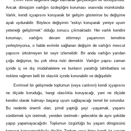
Ancak dönüşüm varlığın özdeşliğini koruması oranında mümkündür.
Varlık, kendi içyapısını koruyarak bir gelişim gösterirse bu değişime
ayak uydurabilir. Böylece değişimin “eskiyi koruyarak yeniye uyum
yeteneği geliştirmek” olduğu sonucu çıkmaktadır. Her varlık kendini
korumayı, varlığını devam ettirmeyi yaşamının temeline
yerleştiriyorsa, o halde evrimle sağlanan değişim de varlığın mevcut
yapısını ürkütmeyen bir seyir izlemelidir. Bir anda varlığın yarıdan
çoğu değişirse, bu yok olma riski demektir. Varlığın yapısı zaman
içinde iç ve dış müdahalelere ve bunların yarattığı tahribatlara ve
risklere rağmen belli bir olasılık içinde korunabilir ve değişebilir.
Evrimsel bir gelişmede toplumun (veya canlının) kendi içyapısını
ne ölçüde koruduğu, hangi olasılıkla koruyacağı, yani ne ölçüde
kendisi olarak kalmayı başarıp uyum sağlayacağı temel bir sorundur.
Bu nedenle önemli olan, şimdi yaptığı şeyi –yaşamak, yaşamı
sürdürmek için üretmek, yeniden üretmek– gelecekte de aynı şekilde
yapıp yapamayacağıdır. Toplumun özgürlüğü bu yaşam döngüsünü
koruyup koruyamadığıyla ölçülür. Toplum veya birey kendi öz yaşam