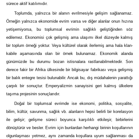
sürece aktif katılımıdır.
Toplumda, yalnızca bir alanın evrilmesiyle gelişim sağlanamaz.
Örneğin yalnızca ekonomide evrim varsa ve diğer alanlar onun hızına
yetişemiyorsa, bu toplumsal evrimin sağlıklı geliştiğinden söz
edilemez. Ekonomisi çok gelişmiş ama ulaşımı ilkel düzeyde kalmış
bir toplum örneği yoktur. Veya kültürel olarak ilerlemiş ama hala klan-
kabile aşamasında olan bir örnek bulunamaz. Ekonomik alanda
günümüzde bu durumu bozan istisnalara rastlanabilmektedir. Son
derece fakir bir Afrika ülkesinde bir bilgisayar fabrikası veya gelişmiş
bir balık entegre tesisi bulunabilir. Ancak bu, dış müdahalenin yarattığı
çarpık bir sonuçtur. Emperyalizmin sanayisini geri kalmış ülkelere
taşıma projesinin sonuçlarıdır.
Doğal bir toplumsal evrimde ise ekonomi, politika, sosyalite,
bilim, kültür, savunma, sağlık vb. alanların hepsi belirli bir korelasyon
ile gelişir; gelişme süreci boyunca karşılıklı etkileşir, birbirlerini
dönüştürür ve besler. Evrim için bunlardan herhangi birinin koşullarının
olgunlaşması yetmez, aynı zamanda koşullara uyum sağlanması da