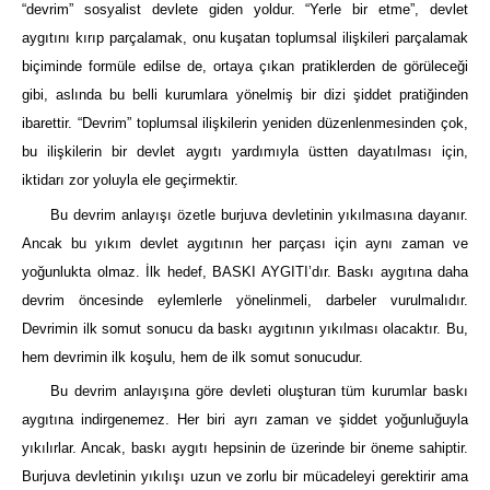
“devrim” sosyalist devlete giden yoldur. “Yerle bir etme”, devlet
aygıtını kırıp parçalamak, onu kuşatan toplumsal ilişkileri parçalamak
biçiminde formüle edilse de, ortaya çıkan pratiklerden de görüleceği
gibi, aslında bu belli kurumlara yönelmiş bir dizi şiddet pratiğinden
ibarettir. “Devrim” toplumsal ilişkilerin yeniden düzenlenmesinden çok,
bu ilişkilerin bir devlet aygıtı yardımıyla üstten dayatılması için,
iktidarı zor yoluyla ele geçirmektir.
Bu devrim anlayışı özetle burjuva devletinin yıkılmasına dayanır.
Ancak bu yıkım devlet aygıtının her parçası için aynı zaman ve
yoğunlukta olmaz. İlk hedef, BASKI AYGITI’dır. Baskı aygıtına daha
devrim öncesinde eylemlerle yönelinmeli, darbeler vurulmalıdır.
Devrimin ilk somut sonucu da baskı aygıtının yıkılması olacaktır. Bu,
hem devrimin ilk koşulu, hem de ilk somut sonucudur.
Bu devrim anlayışına göre devleti oluşturan tüm kurumlar baskı
aygıtına indirgenemez. Her biri ayrı zaman ve şiddet yoğunluğuyla
yıkılırlar. Ancak, baskı aygıtı hepsinin de üzerinde bir öneme sahiptir.
Burjuva devletinin yıkılışı uzun ve zorlu bir mücadeleyi gerektirir ama