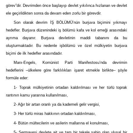
görev”dir. Devrimden önce başlayıp devlet yıkılınca hızlanan ve devlet
ele geçirildikten sonra da devam eden zorlu bir görevdir.
Son olarak devrim İŞ BÖLÜMÜ’nün burjuva biçimini yıkmayı
hedefler. Burjuva düzenindeki iş bölümü kafa ve kol emeği arasındaki
ayrıma dayanır. Burjuva devletinin maddi tabanını da bu
oluşturmaktadır. Bu nedenle işbölümü ve özel mülkiyetin burjuva
biçimi de ilk hedefler arasındadır.
Marx-Engels, Komünist Parti Manifestosu’nda devrimin
hedeflerini –ülkelere göre farklılıkları işaret etmekle birlikte– şöyle
formüle eder:
1- Toprak mülkiyetinin ortadan kaldırılması ve her türlü toprak
rantının kamu yararına kullanılması,
2- Ağır bir artan oranlı ya da kademeli gelir vergisi,
3- Her türlü miras hakkının ortadan kaldırılması,
4- Bütün mültecilerin ve asilerin mallarına el konulması,
5- Sermayesi devlete ait ve tam bir tekele sahip olan ulusal bir