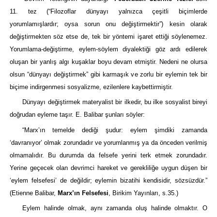
11. tez (“Filozoflar dünyayı yalnızca çeşitli biçimlerde
yorumlamışlardır; oysa sorun onu değiştirmektir”) kesin olarak
değiştirmekten söz etse de, tek bir yöntemi işaret ettiği söylenemez.
Yorumlama-değiştirme, eylem-söylem diyalektiği göz ardı edilerek
oluşan bir yanlış algı kuşaklar boyu devam etmiştir. Nedeni ne olursa
olsun “dünyayı değiştirmek” gibi karmaşık ve zorlu bir eylemin tek bir
biçime indirgenmesi sosyalizme, ezilenlere kaybettirmiştir.
Dünyayı değiştirmek materyalist bir ilkedir, bu ilke sosyalist bireyi
doğrudan eyleme taşır. E. Balibar şunları söyler:
“Marx’ın temelde dediği şudur: eylem şimdiki zamanda
‘davranıyor’ olmak zorundadır ve yorumlanmış ya da önceden verilmiş
olmamalıdır. Bu durumda da felsefe yerini terk etmek zorundadır.
Yerine geçecek olan devrimci hareket ve gerekliliğe uygun düşen bir
‘eylem felsefesi’ de değildir; eylemin bizatihi kendisidir, sözsüzdür.”
(Etienne Balibar,
Marx’ın Felsefesi
, Birikim Yayınları, s.35.)
Eylem halinde olmak, aynı zamanda oluş halinde olmaktır. O