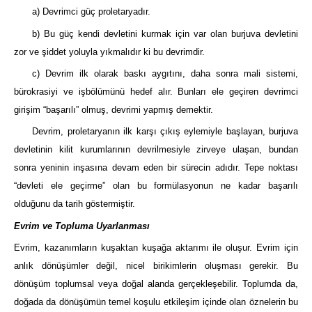
a) Devrimci güç proletaryadır.
b) Bu güç kendi devletini kurmak için var olan burjuva devletini
zor ve şiddet yoluyla yıkmalıdır ki bu devrimdir.
c) Devrim ilk olarak baskı aygıtını, daha sonra mali sistemi,
bürokrasiyi ve işbölümünü hedef alır. Bunları ele geçiren devrimci
girişim “başarılı” olmuş, devrimi yapmış demektir.
Devrim, proletaryanın ilk karşı çıkış eylemiyle başlayan, burjuva
devletinin kilit kurumlarının devrilmesiyle zirveye ulaşan, bundan
sonra yeninin inşasına devam eden bir sürecin adıdır. Tepe noktası
“devleti ele geçirme” olan bu formülasyonun ne kadar başarılı
olduğunu da tarih göstermiştir.
Evrim ve Topluma Uyarlanması
Evrim, kazanımların kuşaktan kuşağa aktarımı ile oluşur. Evrim için
anlık dönüşümler değil, nicel birikimlerin oluşması gerekir. Bu
dönüşüm toplumsal veya doğal alanda gerçekleşebilir. Toplumda da,
doğada da dönüşümün temel koşulu etkileşim içinde olan öznelerin bu