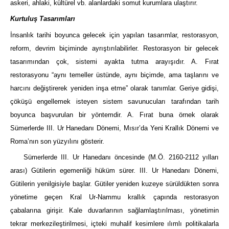
askeri, ahlaki, kültürel vb. alanlardaki somut kurumlara ulaştırır.
Kurtuluş Tasarımları
İnsanlık tarihi boyunca gelecek için yapılan tasarımlar, restorasyon,
reform, devrim biçiminde ayrıştırılabilirler. Restorasyon bir gelecek
tasarımından çok, sistemi ayakta tutma arayışıdır. A. Fırat
restorasyonu “aynı temeller üstünde, aynı biçimde, ama taşlarını ve
harcını değiştirerek yeniden inşa etme” olarak tanımlar. Geriye gidişi,
çöküşü engellemek isteyen sistem savunucuları tarafından tarih
boyunca başvurulan bir yöntemdir. A. Fırat buna örnek olarak
Sümerlerde III. Ur Hanedanı Dönemi, Mısır’da Yeni Krallık Dönemi ve
Roma’nın son yüzyılını gösterir.
Sümerlerde III. Ur Hanedanı öncesinde (M.Ö. 2160-2112 yılları
arası) Gütilerin egemenliği hüküm sürer. III. Ur Hanedanı Dönemi,
Gütilerin yenilgisiyle başlar. Gütiler yeniden kuzeye sürüldükten sonra
yönetime geçen Kral Ur-Nammu krallık çapında restorasyon
çabalarına girişir. Kale duvarlarının sağlamlaştırılması, yönetimin
tekrar merkezileştirilmesi, içteki muhalif kesimlere ılımlı politikalarla