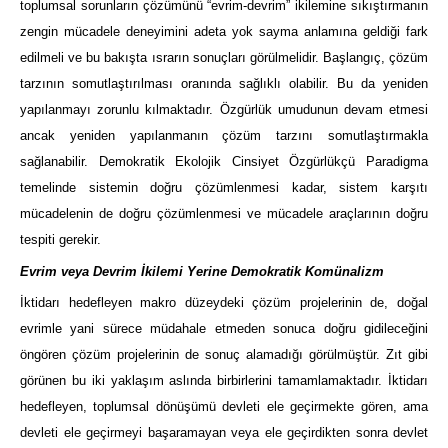
toplumsal sorunların çözümünü “evrim-devrim” ikilemine sıkıştırmanın
zengin mücadele deneyimini adeta yok sayma anlamına geldiği fark
edilmeli ve bu bakışta ısrarın sonuçları görülmelidir. Başlangıç, çözüm
tarzının somutlaştırılması oranında sağlıklı olabilir. Bu da yeniden
yapılanmayı zorunlu kılmaktadır. Özgürlük umudunun devam etmesi
ancak yeniden yapılanmanın çözüm tarzını somutlaştırmakla
sağlanabilir. Demokratik Ekolojik Cinsiyet Özgürlükçü Paradigma
temelinde sistemin doğru çözümlenmesi kadar, sistem karşıtı
mücadelenin de doğru çözümlenmesi ve mücadele araçlarının doğru
tespiti gerekir.
Evrim veya Devrim İkilemi Yerine Demokratik Komünalizm
İktidarı hedefleyen makro düzeydeki çözüm projelerinin de, doğal
evrimle yani sürece müdahale etmeden sonuca doğru gidileceğini
öngören çözüm projelerinin de sonuç alamadığı görülmüştür. Zıt gibi
görünen bu iki yaklaşım aslında birbirlerini tamamlamaktadır. İktidarı
hedefleyen, toplumsal dönüşümü devleti ele geçirmekte gören, ama
devleti ele geçirmeyi başaramayan veya ele geçirdikten sonra devlet