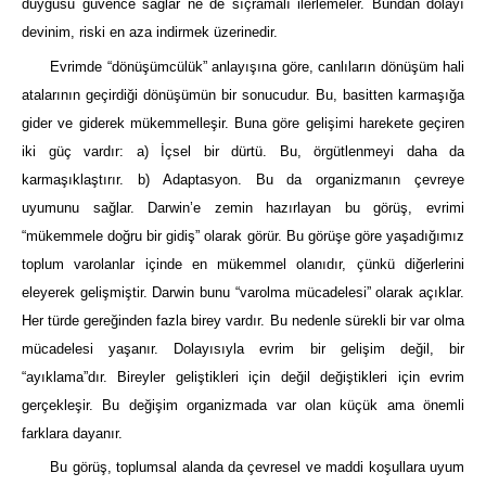
duygusu güvence sağlar ne de sıçramalı ilerlemeler. Bundan dolayı
devinim, riski en aza indirmek üzerinedir.
Evrimde “dönüşümcülük” anlayışına göre, canlıların dönüşüm hali
atalarının geçirdiği dönüşümün bir sonucudur. Bu, basitten karmaşığa
gider ve giderek mükemmelleşir. Buna göre gelişimi harekete geçiren
iki güç vardır: a) İçsel bir dürtü. Bu, örgütlenmeyi daha da
karmaşıklaştırır. b) Adaptasyon. Bu da organizmanın çevreye
uyumunu sağlar. Darwin’e zemin hazırlayan bu görüş, evrimi
“mükemmele doğru bir gidiş” olarak görür. Bu görüşe göre yaşadığımız
toplum varolanlar içinde en mükemmel olanıdır, çünkü diğerlerini
eleyerek gelişmiştir. Darwin bunu “varolma mücadelesi” olarak açıklar.
Her türde gereğinden fazla birey vardır. Bu nedenle sürekli bir var olma
mücadelesi yaşanır. Dolayısıyla evrim bir gelişim değil, bir
“ayıklama”dır. Bireyler geliştikleri için değil değiştikleri için evrim
gerçekleşir. Bu değişim organizmada var olan küçük ama önemli
farklara dayanır.
Bu görüş, toplumsal alanda da çevresel ve maddi koşullara uyum