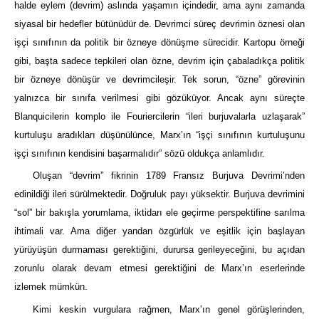
halde eylem (devrim) aslında yaşamın içindedir, ama aynı zamanda
siyasal bir hedefler bütünüdür de. Devrimci süreç devrimin öznesi olan
işçi sınıfının da politik bir özneye dönüşme sürecidir. Kartopu örneği
gibi, başta sadece tepkileri olan özne, devrim için çabaladıkça politik
bir özneye dönüşür ve devrimcileşir. Tek sorun, “özne” görevinin
yalnızca bir sınıfa verilmesi gibi gözüküyor. Ancak aynı süreçte
Blanquicilerin komplo ile Fouriercilerin “ileri burjuvalarla uzlaşarak”
kurtuluşu aradıkları düşünülünce, Marx’ın “işçi sınıfının kurtuluşunu
işçi sınıfının kendisini başarmalıdır” sözü oldukça anlamlıdır.
Oluşan “devrim” fikrinin 1789 Fransız Burjuva Devrimi’nden
edinildiği ileri sürülmektedir. Doğruluk payı yüksektir. Burjuva devrimini
“sol” bir bakışla yorumlama, iktidarı ele geçirme perspektifine sarılma
ihtimali var. Ama diğer yandan özgürlük ve eşitlik için başlayan
yürüyüşün durmaması gerektiğini, durursa gerileyeceğini, bu açıdan
zorunlu olarak devam etmesi gerektiğini de Marx’ın eserlerinde
izlemek mümkün.
Kimi keskin vurgulara rağmen, Marx’ın genel görüşlerinden,