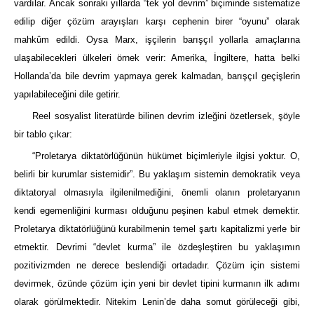
vardılar. Ancak sonraki yıllarda “tek yol devrim” biçiminde sistematize
edilip diğer çözüm arayışları karşı cephenin birer “oyunu” olarak
mahkûm edildi. Oysa Marx, işçilerin barışçıl yollarla amaçlarına
ulaşabilecekleri ülkeleri örnek verir: Amerika, İngiltere, hatta belki
Hollanda’da bile devrim yapmaya gerek kalmadan, barışçıl geçişlerin
yapılabileceğini dile getirir.
Reel sosyalist literatürde bilinen devrim izleğini özetlersek, şöyle
bir tablo çıkar:
“Proletarya diktatörlüğünün hükümet biçimleriyle ilgisi yoktur. O,
belirli bir kurumlar sistemidir”. Bu yaklaşım sistemin demokratik veya
diktatoryal olmasıyla ilgilenilmediğini, önemli olanın proletaryanın
kendi egemenliğini kurması olduğunu peşinen kabul etmek demektir.
Proletarya diktatörlüğünü kurabilmenin temel şartı kapitalizmi yerle bir
etmektir. Devrimi “devlet kurma” ile özdeşleştiren bu yaklaşımın
pozitivizmden ne derece beslendiği ortadadır. Çözüm için sistemi
devirmek, özünde çözüm için yeni bir devlet tipini kurmanın ilk adımı
olarak görülmektedir. Nitekim Lenin’de daha somut görüleceği gibi,