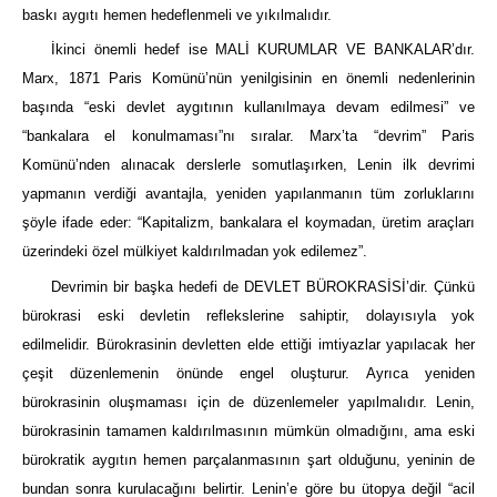
baskı aygıtı hemen hedeflenmeli ve yıkılmalıdır.
İkinci önemli hedef ise MALİ KURUMLAR VE BANKALAR’dır.
Marx, 1871 Paris Komünü’nün yenilgisinin en önemli nedenlerinin
başında “eski devlet aygıtının kullanılmaya devam edilmesi” ve
“bankalara el konulmaması”nı sıralar. Marx’ta “devrim” Paris
Komünü’nden alınacak derslerle somutlaşırken, Lenin ilk devrimi
yapmanın verdiği avantajla, yeniden yapılanmanın tüm zorluklarını
şöyle ifade eder: “Kapitalizm, bankalara el koymadan, üretim araçları
üzerindeki özel mülkiyet kaldırılmadan yok edilemez”.
Devrimin bir başka hedefi de DEVLET BÜROKRASİSİ’dir. Çünkü
bürokrasi eski devletin reflekslerine sahiptir, dolayısıyla yok
edilmelidir. Bürokrasinin devletten elde ettiği imtiyazlar yapılacak her
çeşit düzenlemenin önünde engel oluşturur. Ayrıca yeniden
bürokrasinin oluşmaması için de düzenlemeler yapılmalıdır. Lenin,
bürokrasinin tamamen kaldırılmasının mümkün olmadığını, ama eski
bürokratik aygıtın hemen parçalanmasının şart olduğunu, yeninin de
bundan sonra kurulacağını belirtir. Lenin’e göre bu ütopya değil “acil