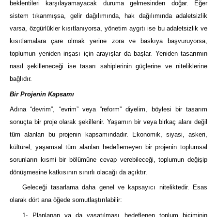
beklentileri karşılayamayacak duruma gelmesinden doğar. Eğer
sistem tıkanmışsa, gelir dağılımında, hak dağılımında adaletsizlik
varsa, özgürlükler kısıtlanıyorsa, yönetim aygıtı ise bu adaletsizlik ve
kısıtlamalara çare olmak yerine zora ve baskıya başvuruyorsa,
toplumun yeniden inşası için arayışlar da başlar. Yeniden tasarımın
nasıl şekilleneceği ise tasarı sahiplerinin güçlerine ve niteliklerine
bağlıdır.
Bir Projenin Kapsamı
Adına “devrim”, “evrim” veya “reform” diyelim, böylesi bir tasarım
sonuçta bir proje olarak şekillenir. Yaşamın bir veya birkaç alanı değil
tüm alanları bu projenin kapsamındadır. Ekonomik, siyasi, askeri,
kültürel, yaşamsal tüm alanları hedeflemeyen bir projenin toplumsal
sorunların kısmi bir bölümüne cevap verebileceği, toplumun değişip
dönüşmesine katkısının sınırlı olacağı da açıktır.
Geleceği tasarlama daha genel ve kapsayıcı niteliktedir. Esas
olarak dört ana öğede somutlaştırılabilir:
1- Planlanan ya da yaşatılması hedeflenen toplum biçiminin