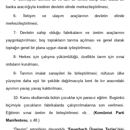
banka aracılığıyla kredinin devletin elinde merkezileştirilmesi,
6- İletişim ve ulaşım araçlarının devletin elinde
merkezileştirilmesi,
7- Devletin sahip olduğu fabrikaların ve üretim araçlarının
yaygınlaştırılması; boş toprakların tarıma açılması ve genel olarak
toprağın genel bir plana uygun olarak iyileştirilmesi,
8- Herkes için çalışma yükümlülüğü, özellikle tarım için sınai
orduların kurulması,
9- Tarımın imalat sanayileri ile birleştirilmesi; nüfusun ülke
yüzeyine daha eşit bir şekilde dağılmasıyla kent ile kır arasındaki
ayrımın yavaş yavaş kaldırılması,
10- Kamu okullarında bütün çocuklar için parasız eğitim. Bugünkü
biçimiyle çocukların fabrikalarda çalıştırılmalarına son verilmesi.
Eğitimin sınai üretim ile birleştirilmesi vb… (
Komünist Parti
Manifestosu
, s.48.)
“Devrim” retoriğinin dayandığı “
Feuerbach Üzerine Tezler
”deki