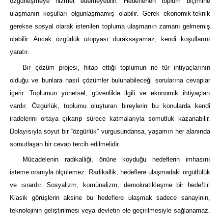
özgürleşmeye hizmet edemeyebilir. Hedeflenen toplum biçimine
ulaşmanın koşulları olgunlaşmamış olabilir. Gerek ekonomik-teknik
gerekse sosyal olarak istenilen topluma ulaşmanın zamanı gelmemiş
olabilir. Ancak özgürlük ütopyası duraksayamaz, kendi koşullarını
yaratır.
Bir çözüm projesi, hitap ettiği toplumun ne tür ihtiyaçlarının
olduğu ve bunlara nasıl çözümler bulunabileceği sorularına cevaplar
içerir. Toplumun yönetsel, güvenlikle ilgili ve ekonomik ihtiyaçları
vardır. Özgürlük, toplumu oluşturan bireylerin bu konularda kendi
iradelerini ortaya çıkarıp sürece katmalarıyla somutluk kazanabilir.
Dolayısıyla soyut bir “özgürlük” vurgusundansa, yaşamın her alanında
somutlaşan bir cevap tercih edilmelidir.
Mücadelenin radikalliği, önüne koyduğu hedeflerin imhasını
isteme oranıyla ölçülemez. Radikallik, hedeflere ulaşmadaki örgütlülük
ve ısrardır. Sosyalizm, komünalizm, demokratikleşme bir hedeftir.
Klasik görüşlerin aksine bu hedeflere ulaşmak sadece sanayinin,
teknolojinin geliştirilmesi veya devletin ele geçirilmesiyle sağlanamaz.