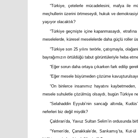
“Türkiye, çetelerle mücadelesini, mafya ile müc
meçhullerin üzerini örtmeseydi, hukuk ve demokrasiyi 
yaşıyor olacaktık?
“Türkiye geçmişte içine kapanmasaydı, etrafına s
meselelerde, küresel meselelerde daha güçlü roller üs
“Türkiye son 25 yılını terörle, çatışmayla, olağanüs
bayrağımızın örtüldüğü tabut görüntüleriyle heba etm
“Eğer sorun daha ortaya çıkarken fark edilip gerek
“Eğer mesele büyümeden çözüme kavuşturulsa
“On binlerce insanımız hayatını kaybetmeden,
mesele suhuletle çözülmüş olsaydı, bugün Türkiye ne
“Selahaddin Eyyubi’nin sancağı altında, Kudüs
neferleri biz değil miydik?
Çaldıran’da, Yavuz Sultan Selim’in ordusunda birb
“Yemen’de, Çanakkale’de, Sarıkamış’ta, Kut-ül A