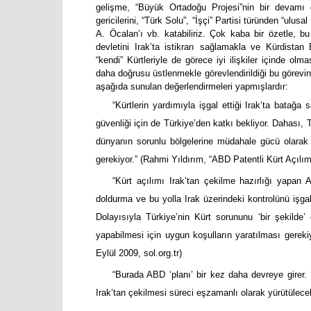
gelişme, “Büyük Ortadoğu Projesi”nin bir devamı g
gericilerini, “Türk Solu”, “İşçi” Partisi türünden “ulus
A. Öcalan’ı vb. katabiliriz. Çok kaba bir özetle, 
devletini Irak’ta istikrarı sağlamakla ve Kürdistan
“kendi” Kürtleriyle de görece iyi ilişkiler içinde olma
daha doğrusu üstlenmekle görevlendirildiği bu görevin 
aşağıda sunulan değerlendirmeleri yapmışlardır:
“Kürtlerin yardımıyla işgal ettiği Irak’ta batağa
güvenliği için de Türkiye’den katkı bekliyor. Dahası, 
dünyanın sorunlu bölgelerine müdahale gücü olarak 
gerekiyor.” (Rahmi Yıldırım, “ABD Patentli Kürt Açılım
“Kürt açılımı Irak’tan çekilme hazırlığı yapan
doldurma ve bu yolla Irak üzerindeki kontrolünü
işga
Dolayısıyla Türkiye’nin Kürt sorununu ‘bir şekilde’ 
yapabilmesi için uygun koşulların yaratılması gerek
Eylül 2009, sol.org.tr)
“Burada ABD ‘planı’ bir kez daha devreye girer. ‘
Irak’tan çekilmesi süreci eşzamanlı olarak yürütülece