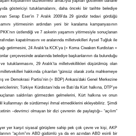
 yaşam koşullarının düzeltilmesi amacıyla yapılan gösterileri bahane
da göstericiyi tutuklamalarını, daha önceki bir tarihte belediye
anan Serap Eser’in 7 Aralık 2009’da 29 gündür tedavi gördüğü
şamını yitirmesinin ardından yeni bir karalama kampanyasının
 PKK’nın üstlendiği ve 7 askerin yaşamını yitirmesiyle sonuçlanan
afından kapatılmasını ve aralarında milletvekilleri Aysel Tuğluk ile
ağı getirmesini, 24 Aralık’ta KCK’ya (= Koma Ciwaken Kurdistan =
syonlar çerçevesinde aralarında belediye başkanlarının da bulunduğu
e tutuklanmasını, 29 Aralık’ta milletvekillikleri düşürülmüş olan
milletvekilleri hakkında çıkarılan “günsüz olarak zorla mahkemeye
arış ve Demokrasi Partisi’nin (= BDP) Ankara’daki Genel Merkezine
 gericilerinin; Türkiye Kürdistanı’nda ve Batı’da Kürt halkına, DTP’ye
çlanan saldırıları görmezden gelmelerini, Kürt halkına ve onun
 dil kullanmayı de sürdürmeyi ihmal etmediklerini ekleyebiliriz. Şimdi
etinin –devrimci olmayan bir dizi çevrenin de paylaştığı– “açılım”
a yer yer karşıt siyasal görüşlere sahip pek çok çevre ve kişi, AKP
klarının “açılım”ını ABD güdümlü ya da en azından ABD esinli bir