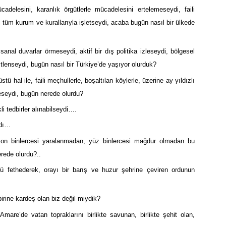
adelesini, karanlık örgütlerle mücadelesini ertelemeseydi, faili
tüm kurum ve kurallarıyla işletseydi, acaba bugün nasıl bir ülkede
anal duvarlar örmeseydi, aktif bir dış politika izleseydi, bölgesel
tlenseydi, bugün nasıl bir Türkiye’de yaşıyor olurduk?
tü hal ile, faili meçhullerle, boşaltılan köylerle, üzerine ay yıldızlı
eseydi, bugün nerede olurdu?
li tedbirler alınabilseydi….
ydı…
 on binlercesi yaralanmadan, yüz binlercesi mağdur olmadan bu
rede olurdu?..
’ü fethederek, orayı bir barış ve huzur şehrine çeviren ordunun
irine kardeş olan biz değil miydik?
mare’de vatan topraklarını birlikte savunan, birlikte şehit olan,