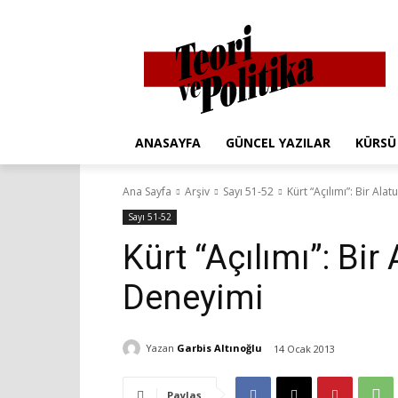
ANASAYFA
GÜNCEL YAZILAR
KÜRSÜ
Ana Sayfa
Arşiv
Sayı 51-52
Kürt “Açılımı”: Bir Al
Sayı 51-52
Kürt “Açılımı”: Bir
Deneyimi
Yazan
Garbis Altınoğlu
14 Ocak 2013
Paylaş