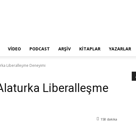
VIDEO
PODCAST
ARŞIV
KITAPLAR
YAZARLAR
aturka Liberalleşme Deneyimi
 Alaturka Liberalleşme
158
dakika