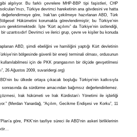
ibi algılıyor. Bu farklı çevrelere MHP-BBP tipi faşistleri, CHP
al solcuları”mızı, Türkiye devrimci hareketinin ana gövdesini ve hatta
bu değerlendirmeye göre, Irak’tan çekilmeye hazırlanan ABD, Türk
 Bölgesel Hükümetini korumakla görevlendirmiştir; bu Türkiye’nin
sını gerektirmektedir. İşte “Kürt açılımı” da Türkiye’nin üstlendiği,
bir uzantısıdır! Devrimci ve ilerici grup, çevre ve kişiler bu konuda
 saplanan ABD, şimdi ebeliğini ve hamiliğini yaptığı Kürt devletinin
Türkiye’nin bölgesinde güvenli bir enerji terminali olması, ordusunun
kullanılabilmesi için de PKK prangasının bir ölçüde gevşetilmesi
ı”, 26 Ağustos 2009, suvaridergi.org)
 ABD’nin bu ülkede ortaya çıkacak boşluğu Türkiye’nin katkısıyla
l
sonrasında da sürdürme amacından bağımsız değerlendirilemez.
çözmesi, Irak hükümeti ve Irak Kürdistan’ı Yönetimi ile işbirliği
iyor.” (Merdan Yanardağ, “Açılım, Gecikme Endişesi ve Korku”, 11
Plan’a göre, PKK’nin tasfiye süreci ile ABD’nin askeri birliklerinin
ktir…