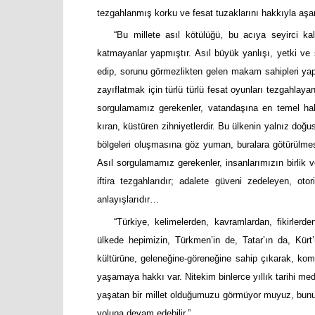
tezgahlanmış korku ve fesat tuzaklarını hakkıyla a
“Bu millete asıl kötülüğü, bu acıya seyirci ka
katmayanlar yapmıştır. Asıl büyük yanlışı, yetki ve 
edip, sorunu görmezlikten gelen makam sahipleri yapm
zayıflatmak için türlü türlü fesat oyunları tezgahlayan
sorgulamamız gerekenler, vatandaşına en temel hakl
kıran, küstüren zihniyetlerdir. Bu ülkenin yalnız do
bölgeleri oluşmasına göz yuman, buralara götürülmesi
Asıl sorgulamamız gerekenler, insanlarımızın birlik v
iftira tezgahlarıdır; adalete güveni zedeleyen, oto
anlayışlarıdır…
“Türkiye, kelimelerden, kavramlardan, fikirler
ülkede hepimizin, Türkmen’in de, Tatar’ın da, Kürt
kültürüne, geleneğine-göreneğine sahip çıkarak, kom
yaşamaya hakkı var. Nitekim binlerce yıllık tarihi me
yaşatan bir millet olduğumuzu görmüyor muyuz, bunu 
yoluna devam edebilir.”