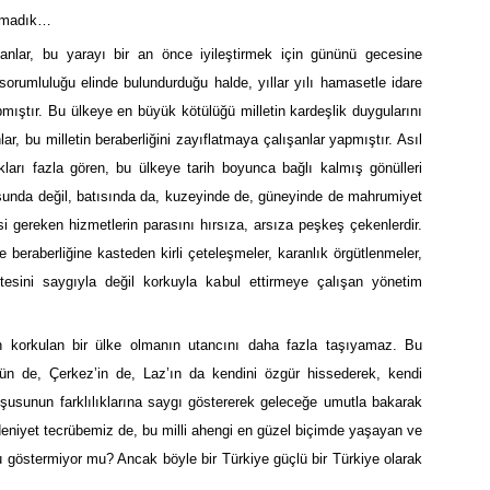
şamadık…
lanlar, bu yarayı bir an önce iyileştirmek için gününü gecesine
sorumluluğu elinde bulundurduğu halde, yıllar yılı hamasetle idare
ıştır. Bu ülkeye en büyük kötülüğü milletin kardeşlik duygularını
lar, bu milletin beraberliğini zayıflatmaya çalışanlar yapmıştır. Asıl
arı fazla gören, bu ülkeye tarih boyunca bağlı kalmış gönülleri
ğusunda değil, batısında da, kuzeyinde de, güneyinde de mahrumiyet
 gereken hizmetlerin parasını hırsıza, arsıza peşkeş çekenlerdir.
e beraberliğine kasteden kirli çeteleşmeler, karanlık örgütlenmeler,
ritesini saygıyla değil korkuyla kabul ettirmeye çalışan yönetim
den korkulan bir ülke olmanın utancını daha fazla taşıyamaz. Bu
’ün de, Çerkez’in de, Laz’ın da kendini özgür hissederek, kendi
şusunun farklılıklarına saygı göstererek geleceğe umutla bakarak
deniyet tecrübemiz de, bu milli ahengi en güzel biçimde yaşayan ve
göstermiyor mu? Ancak böyle bir Türkiye güçlü bir Türkiye olarak