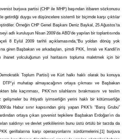
şovenist burjuva partisi (CHP ile MHP) başından itibaren sözkonusu
e getirdiği duygu ve düşüncelere sistemli bir biçimde karşı çıktılar
eleştirdiler. Örneğin CHP Genel Başkanı Deniz Baykal, 25 Ağustos’ta
onseyi adlı kuruluşun Nisan 2009’da ABD’de yapılan bir toplantısında
ahçeli 8 Eylül 2009 tarihli açıklamasında,“Bu yoldan dönüş yok
ına giren Başbakan ve arkadaşları, şimdi PKK, İmralı ve Kandil’in
ihanet yolculuğunun yol haritasını topluma maletmek için bir
Demokratik Toplum Partisi) ve Kürt halkı haklı olarak bu konuya
etin, DTP’yi muhatap almayacağının ortaya çıkması ve Başbakan
en bile kaçınması, PKK’nın silahlarını bırakmasını ve teslim
lişmeler bu ihtiyatlı iyimserliğin yerini haklı bir kötümserliğe
009’da Habur sınır kapısından giriş yapan PKK’lı “Barış Grubu”
ardından ortaya çıkan şovenist tepkilere Başbakan Erdoğan’ın da
 saldırıyı ve devlet yetkililerinin bunu üstü örtülü bir tarzda da
PKK gerillalarına karşı operasyonlarını sürdürmelerini,
[1]
burjuva