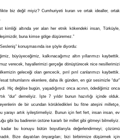
likte biz değil miyiz? Cumhuriyeti kuran ve ortak idealler, ortak
.
t kimliği altında yer alan her etnik kökendeki insan, Türküyle,
rdeşimizdir, buna kimse gölge düşüremez.”
Sesleniş” konuşmasında ise şöyle diyordu:
imiz, büyüyeceğimiz, kalkınacağımız altın yıllarımızı kaybettik.
uz verecek, hayallerimizi gerçeğe dönüştürecek nice nesillerimizi
kemizin geleceği olan gencecik, pırıl pırıl canlarımızı kaybettik.
esat tohumlarını ekenlere, daha ilk günden, en gür sesimizle “dur”
ydi. Hiç değilse bugün, yaşadığımız onca acının, ödediğimiz onca
ık “dur” demeliyiz. İşte 7 yıldır bunun hazırlığı içinde olduk.
yenlerin de bir ucundan körükledikleri bu fitne ateşini milletçe,
 yarayı artık iyileştirmeliyiz. Bunun için fert fert, insan insan, ev
 gibi bu badirenin üstüne kararlı bir millet gibi gitmeyi bilmeliyiz.
 kadar bu konuyu bütün boyutlarıyla değerlendirmeyi; çözümü
adık. Bize dayatılan önyargıları; bizi birbirimize düşürmek için