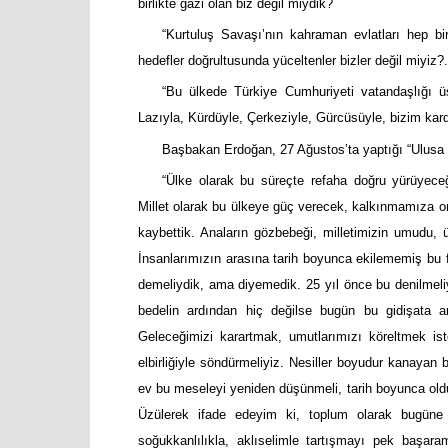
birlikte gazi olan biz değil miydik?
“Kurtuluş Savaşı’nın kahraman evlatları hep bir
hedefler doğrultusunda yüceltenler bizler değil miyiz?.
“Bu ülkede Türkiye Cumhuriyeti vatandaşlığı üs
Lazıyla, Kürdüyle, Çerkeziyle, Gürcüsüyle, bizim ka
Başbakan Erdoğan, 27 Ağustos’ta yaptığı “Ulusa 
“Ülke olarak bu süreçte refaha doğru yürüyeceğ
Millet olarak bu ülkeye güç verecek, kalkınmamıza om
kaybettik. Anaların gözbebeği, milletimizin umudu, ül
İnsanlarımızın arasına tarih boyunca ekilememiş bu f
demeliydik, ama diyemedik. 25 yıl önce bu denilmeli
bedelin ardından hiç değilse bugün bu gidişata art
Geleceğimizi karartmak, umutlarımızı köreltmek iste
elbirliğiyle söndürmeliyiz. Nesiller boyudur kanayan bu
ev bu meseleyi yeniden düşünmeli, tarih boyunca olduğu
Üzülerek ifade edeyim ki, toplum olarak bugüne
soğukkanlılıkla, aklıselimle tartışmayı pek başaram