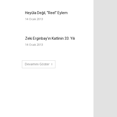
Heyûla Değil, “Reel” Eylem
14 Ocak 2013
Zeki Erginbay’ın Katlinin 33. Yılı
14 Ocak 2013
Devamını Göster