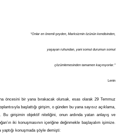
“Onlar en önemli şeyden, Marksizmin özünün kendisinden,
yaşayan ruhundan, yani somut durumun somut
çözümlemesinden tamamen kaçınıyorlar.”
Lenin
aha öncesini bir yana bırakacak olursak, esas olarak 29 Temmuz
toplantısıyla başlattığı girişim, o günden bu yana sayısız açıklama,
 Bu girişimin objektif niteliğini, onun ardında yatan anlayış ve
an’ın iki konuşmasının içeriğine değinmekle başlayalım işimize.
 yaptığı konuşmada şöyle demişti: