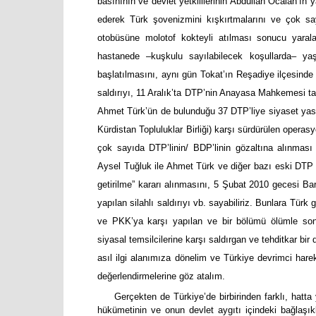
basınının ve devlet yetkililerinin Abdullah Öcalan’ın
ederek Türk şovenizmini kışkırtmalarını ve çok sayı
otobüsüne molotof kokteyli atılması sonucu yaral
hastanede –kuşkulu sayılabilecek koşullarda– ya
başlatılmasını, aynı gün Tokat’ın Reşadiye ilçesinde
saldırıyı, 11 Aralık’ta DTP’nin Anayasa Mahkemesi tar
Ahmet Türk’ün de bulunduğu 37 DTP’liye siyaset yas
Kürdistan Topluluklar Birliği) karşı sürdürülen opera
çok sayıda DTP’linin/ BDP’linin gözaltına alınması v
Aysel Tuğluk ile Ahmet Türk ve diğer bazı eski DTP 
getirilme” kararı alınmasını, 5 Şubat 2010 gecesi B
yapılan silahlı saldırıyı vb. sayabiliriz. Bunlara Türk
ve PKK’ya karşı yapılan ve bir bölümü ölümle sonu
siyasal temsilcilerine karşı saldırgan ve tehditkar bir
asıl ilgi alanımıza dönelim ve Türkiye devrimci harek
değerlendirmelerine göz atalım.
Gerçekten de Türkiye’de birbirinden farklı, hatt
hükümetinin ve onun devlet aygıtı içindeki bağlaşı