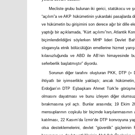
Mecliste grubu bulunan iki gerici, statükocu ve 
“açılım”a ve AKP hükümetinin yukardaki pasajlarda dil
ve hükümetin bu girişimini son derece ağır bir dille 
yaptığı bir açıklamada, “Kürt açılımı”nın, Atlantik K
biçimlendirildiğini söylerken MHP lideri Devlet B
sloganıyla etnik bölücülüğün emellerine hizmet yarış
kılavuzluğunda ve ABD ile AB’nin himayesinde bu 
seferberlik başlatmıştır” diyordu.
Sorunun diğer tarafını oluşturan PKK, DTP (= 
ihtiyatlı bir iyimserlikle yaklaştı; ancak hüküm
Erdoğan’ın DTP Eşbaşkanı Ahmet Türk’le görüşmekt
olmasını dayatması ve bunu izleyen diğer olumsuz ge
bırakmasına yol açtı. Bunlar arasında; 19 Ekim 2
mensuplarının coşkulu bir biçimde karşılanmasının 
katılması, 22 Kasım’da İzmir’de DTP konvoyuna yapılan
olsa desteklemelerini, devlet “güvenlik” güçlerinin 