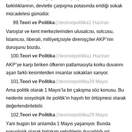
farklılıklarının, devletle çarpışma potasında eridiği sokak
mücadelesi günüdür.
99.
Teori ve Politika
@
teorivepolitika
1 Haziran
Varoşlar ve kent merkezlerinden ulusalcısı, solcusu,
İslamcısı, liberali, milliyetçisiyle direnişçiler AKP’nin
duruşunu bozdu.
100.
Teori ve Politika
@
teorivepolitika
1 Haziran
AKP’ye karşı biriken öfkenin patlamasıyla korku duvarını
aşan farklı kesimlerden insanlar sokakları sarıyor.
101.
Teori ve Politika
@
teorivepolitika
29 Mayıs
Ama politik olarak 1 Mayıs’la bir çakışma söz konusu. Bu
nedenle sosyolojik ile politik’in hayırlı bir örtüşmesi olarak
değerlendirilebilir.
102.
Teori ve Politika
@
teorivepolitika
29 Mayıs
Yani bugün bir anlamda 1 Mayıs yaşanıyor. Bunda
sosyolojik olarak birtakım şehirlilerin duyarlılığı rol