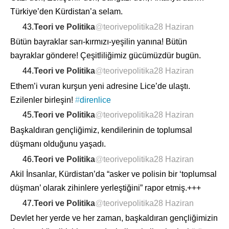
Türkiye’den Kürdistan’a selam.
43.
Teori ve Politika
@
teorivepolitika
28 Haziran
Bütün bayraklar sarı-kırmızı-yeşilin yanına! Bütün
bayraklar göndere! Çeşitliliğimiz gücümüzdür bugün.
44.
Teori ve Politika
@
teorivepolitika
28 Haziran
Ethem’i vuran kurşun yeni adresine Lice’de ulaştı.
Ezilenler birleşin!
#
direnlice
45.
Teori ve Politika
@
teorivepolitika
28 Haziran
Başkaldıran gençliğimiz, kendilerinin de toplumsal
düşmanı olduğunu yaşadı.
46.
Teori ve Politika
@
teorivepolitika
28 Haziran
Akil İnsanlar, Kürdistan’da “asker ve polisin bir ‘toplumsal
düşman’ olarak zihinlere yerleştiğini” rapor etmiş.+++
47.
Teori ve Politika
@
teorivepolitika
28 Haziran
Devlet her yerde ve her zaman, başkaldıran gençliğimizin