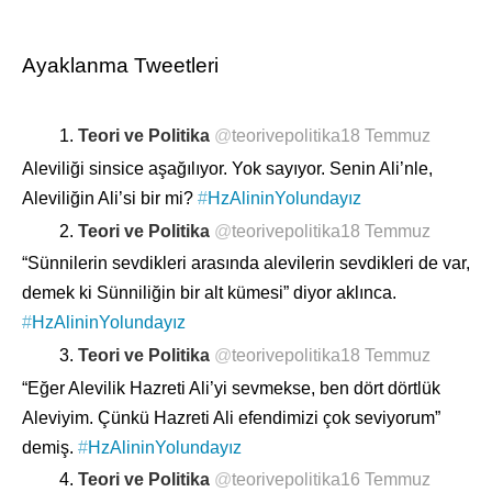
Ayaklanma Tweetleri
1.
Teori ve Politika
@
teorivepolitika
18 Temmuz
Aleviliği sinsice aşağılıyor. Yok sayıyor. Senin Ali’nle,
Aleviliğin Ali’si bir mi?
#
HzAlininYolundayız
2.
Teori ve Politika
@
teorivepolitika
18 Temmuz
“Sünnilerin sevdikleri arasında alevilerin sevdikleri de var,
demek ki Sünniliğin bir alt kümesi” diyor aklınca.
#
HzAlininYolundayız
3.
Teori ve Politika
@
teorivepolitika
18 Temmuz
“Eğer Alevilik Hazreti Ali’yi sevmekse, ben dört dörtlük
Aleviyim. Çünkü Hazreti Ali efendimizi çok seviyorum”
demiş.
#
HzAlininYolundayız
4.
Teori ve Politika
@
teorivepolitika
16 Temmuz