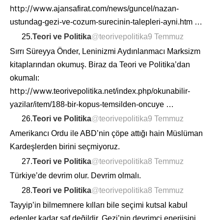
http://www.
ajansafirat.com/news/guncel/na
zan-
ustundag-gezi-ve-cozum-surecinin-talepleri-ayni.htm
…
25.
Teori ve Politika
@
teorivepolitika
9 Temmuz
Sırrı Süreyya Önder, Leninizmi Aydınlanmacı Marksizm
kitaplarından okumuş. Biraz da Teori ve Politika’dan
okumalı:
http://www.
teorivepolitika.net/index.php/okun
abilir-
yazilar/item/188-bir-kopus-temsilden-oncuye
…
26.
Teori ve Politika
@
teorivepolitika
9 Temmuz
Amerikancı Ordu ile ABD’nin çöpe attığı hain Müslüman
Kardeşlerden birini seçmiyoruz.
27.
Teori ve Politika
@
teorivepolitika
8 Temmuz
Türkiye’de devrim olur. Devrim olmalı.
28.
Teori ve Politika
@
teorivepolitika
8 Temmuz
Tayyip’in bilmemnere kılları bile seçimi kutsal kabul
edenler kadar saf değildir. Gezi’nin devrimci enerjisini