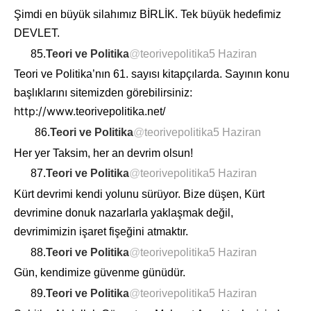
Şimdi en büyük silahımız BİRLİK. Tek büyük hedefimiz
DEVLET.
85.
Teori ve Politika
@
teorivepolitika
5 Haziran
Teori ve Politika’nın 61. sayısı kitapçılarda. Sayının konu
başlıklarını sitemizden görebilirsiniz:
http://www.
teorivepolitika.net
/
86.
Teori ve Politika
@
teorivepolitika
5 Haziran
Her yer Taksim, her an devrim olsun!
87.
Teori ve Politika
@
teorivepolitika
5 Haziran
Kürt devrimi kendi yolunu sürüyor. Bize düşen, Kürt
devrimine donuk nazarlarla yaklaşmak değil,
devrimimizin işaret fişeğini atmaktır.
88.
Teori ve Politika
@
teorivepolitika
5 Haziran
Gün, kendimize güvenme günüdür.
89.
Teori ve Politika
@
teorivepolitika
5 Haziran