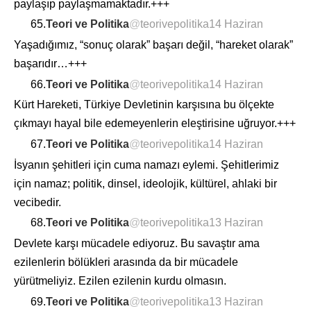
paylaşıp paylaşmamaktadır.+++
65.
Teori ve Politika
@
teorivepolitika
14 Haziran
Yaşadığımız, “sonuç olarak” başarı değil, “hareket olarak”
başarıdır…+++
66.
Teori ve Politika
@
teorivepolitika
14 Haziran
Kürt Hareketi, Türkiye Devletinin karşısına bu ölçekte
çıkmayı hayal bile edemeyenlerin eleştirisine uğruyor.+++
67.
Teori ve Politika
@
teorivepolitika
14 Haziran
İsyanın şehitleri için cuma namazı eylemi. Şehitlerimiz
için namaz; politik, dinsel, ideolojik, kültürel, ahlaki bir
vecibedir.
68.
Teori ve Politika
@
teorivepolitika
13 Haziran
Devlete karşı mücadele ediyoruz. Bu savaştır ama
ezilenlerin bölükleri arasında da bir mücadele
yürütmeliyiz. Ezilen ezilenin kurdu olmasın.
69.
Teori ve Politika
@
teorivepolitika
13 Haziran