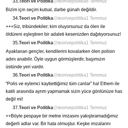
33.
Teori ve Politika
@
teorivepolitika
8 Temmuz
Bizim için seçim kutsal, darbe günah değildir.
34.
Teori ve Politika
@
teorivepolitika
1 Temmuz
+++Siz, tribündekiler; kim oluyorsunuz da ölen ile
öldüreni eşleştiren bir adaleti kesenizden dağıtıyorsunuz!
35.
Teori ve Politika
@
teorivepolitika
1 Temmuz
Ayaklanan gençler, kendilerini kovalarken ölen polisin
adını anabilir. Öyle uygun görmüşlerdir, başımızın
üstünde yeri vardır.
36.
Teori ve Politika
@
teorivepolitika
1 Temmuz
“Polis ve eylemci kaybettiğimiz tüm canlar” ha! Ethem ile
katili arasında ayrım yapmamak sizin yüce gönlünüze has
değil mi!
37.
Teori ve Politika
@
teorivepolitika
1 Temmuz
++Böyle pespaye bir metne imzasını yakıştıramadığımız
değerli adlar var. Bir hata olmuştur. Keşke imzalarını