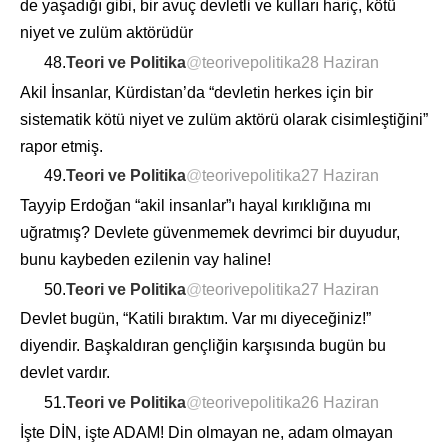
de yaşadığı gibi, bir avuç devletli ve kulları hariç, kötü
niyet ve zulüm aktörüdür
48.
Teori ve Politika
@
teorivepolitika
28 Haziran
Akil İnsanlar, Kürdistan’da “devletin herkes için bir
sistematik kötü niyet ve zulüm aktörü olarak cisimleştiğini”
rapor etmiş.
49.
Teori ve Politika
@
teorivepolitika
27 Haziran
Tayyip Erdoğan “akil insanlar”ı hayal kırıklığına mı
uğratmış? Devlete güvenmemek devrimci bir duyudur,
bunu kaybeden ezilenin vay haline!
50.
Teori ve Politika
@
teorivepolitika
27 Haziran
Devlet bugün, “Katili bıraktım. Var mı diyeceğiniz!”
diyendir. Başkaldıran gençliğin karşısında bugün bu
devlet vardır.
51.
Teori ve Politika
@
teorivepolitika
26 Haziran
İşte DİN, işte ADAM! Din olmayan ne, adam olmayan