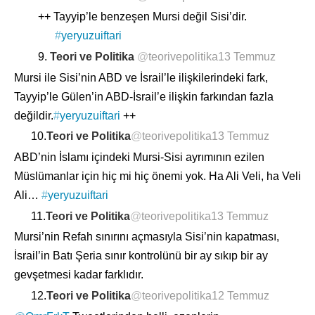
++ Tayyip’le benzeşen Mursi değil Sisi’dir.
#
yeryuzuiftari
9.
Teori ve Politika
@
teorivepolitika
13 Temmuz
Mursi ile Sisi’nin ABD ve İsrail’le ilişkilerindeki fark,
Tayyip’le Gülen’in ABD-İsrail’e ilişkin farkından fazla
değildir.
#
yeryuzuiftari
++
10.
Teori ve Politika
@
teorivepolitika
13 Temmuz
ABD’nin İslamı içindeki Mursi-Sisi ayrımının ezilen
Müslümanlar için hiç mi hiç önemi yok. Ha Ali Veli, ha Veli
Ali…
#
yeryuzuiftari
11.
Teori ve Politika
@
teorivepolitika
13 Temmuz
Mursi’nin Refah sınırını açmasıyla Sisi’nin kapatması,
İsrail’in Batı Şeria sınır kontrolünü bir ay sıkıp bir ay
gevşetmesi kadar farklıdır.
12.
Teori ve Politika
@
teorivepolitika
12 Temmuz