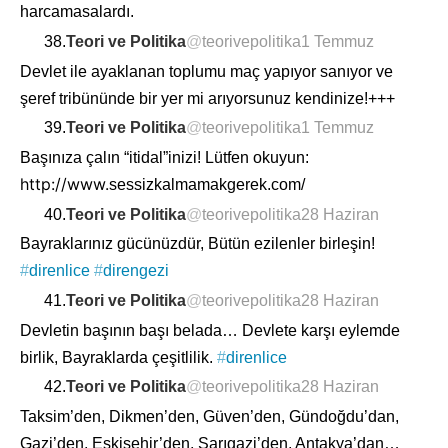
harcamasalardı.
38.
Teori ve Politika
@
teorivepolitika
1 Temmuz
Devlet ile ayaklanan toplumu maç yapıyor sanıyor ve
şeref tribününde bir yer mi arıyorsunuz kendinize!+++
39.
Teori ve Politika
@
teorivepolitika
1 Temmuz
Başınıza çalın “itidal”inizi! Lütfen okuyun:
http://www.
sessizkalmamakgerek.com
/
40.
Teori ve Politika
@
teorivepolitika
28 Haziran
Bayraklarınız gücünüzdür, Bütün ezilenler birleşin!
#
direnlice
#
direngezi
41.
Teori ve Politika
@
teorivepolitika
28 Haziran
Devletin başının başı belada… Devlete karşı eylemde
birlik, Bayraklarda çeşitlilik.
#
direnlice
42.
Teori ve Politika
@
teorivepolitika
28 Haziran
Taksim’den, Dikmen’den, Güven’den, Gündoğdu’dan,
Gazi’den, Eskişehir’den, Sarıgazi’den, Antakya’dan…