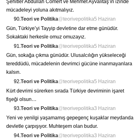
Şehitler Abdullah Cömert ve Mehmet Ayvalıtaş’ın izinde
mücadeleyi yoluna akıtmalıyız.
90.
Teori ve Politika
@
teorivepolitika
5 Haziran
Gün, Türkiye’yi Tayyip devletine dar etme günüdür.
Sokaktaki herkesle omuz omuzayız.
91.
Teori ve Politika
@
teorivepolitika
5 Haziran
Gün, sokağa çıkma günüdür. Ulusalcılığın yükseleceği
tereddüdü, mücadelenin devrimci gücüne inanmayanlara
kalsın.
92.
Teori ve Politika
@
teorivepolitika
5 Haziran
Kürt devrimi sürerken sırada Türkiye devriminin işaret
fişeği olsun…
93.
Teori ve Politika
@
teorivepolitika
3 Haziran
Yeni ve yenilgi yaşamamış gepegenç kuşaklar meydanda
devletle çarpışıyor. Muhteşem olan budur.
94.
Teori ve Politika
@
teorivepolitika
3 Haziran