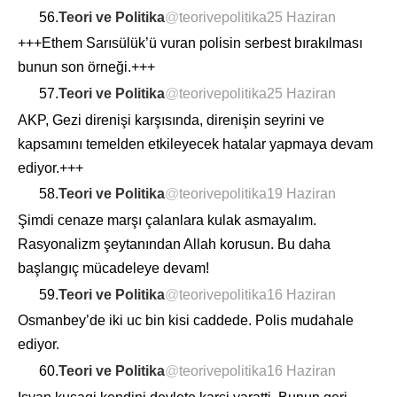
56.
Teori ve Politika
@
teorivepolitika
25 Haziran
+++Ethem Sarısülük’ü vuran polisin serbest bırakılması
bunun son örneği.+++
57.
Teori ve Politika
@
teorivepolitika
25 Haziran
AKP, Gezi direnişi karşısında, direnişin seyrini ve
kapsamını temelden etkileyecek hatalar yapmaya devam
ediyor.+++
58.
Teori ve Politika
@
teorivepolitika
19 Haziran
Şimdi cenaze marşı çalanlara kulak asmayalım.
Rasyonalizm şeytanından Allah korusun. Bu daha
başlangıç mücadeleye devam!
59.
Teori ve Politika
@
teorivepolitika
16 Haziran
Osmanbey’de iki uc bin kisi caddede. Polis mudahale
ediyor.
60.
Teori ve Politika
@
teorivepolitika
16 Haziran