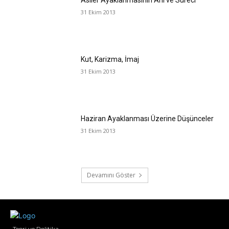
Asiler Ayaklanmasının Ânı ve Süreci
31 Ekim 2013
Kut, Karizma, İmaj
31 Ekim 2013
Haziran Ayaklanması Üzerine Düşünceler
31 Ekim 2013
Devamını Göster
Teori ve Politika