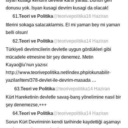
Isyan kusagi kendini devlete karsi yaratti. Bunun geri
donusu yok. Isyan kusagi devrim kusagi da olacak!
61.
Teori ve Politika
@
teorivepolitika
16 Haziran
Itlerini sokaga salacaklarmis. El mi yaman bey mi yaman
belli olsun!
62.
Teori ve Politika
@
teorivepolitika
14 Haziran
Türkiyeli devrimcilerin devletle uygun gördükleri gibi
mücadele etmesine bir şey denemez. Metin
Kayaoğlu’nun yazısı:
http://www.
teorivepolitika.net/index.php/okun
abilir-
yazilar/item/378-devlet-ile-devrim-masada
…
63.
Teori ve Politika
@
teorivepolitika
14 Haziran
Kürt Hareketinin devletle savaş-barış yönelimine nasıl bir
şey denemezse,+++
64.
Teori ve Politika
@
teorivepolitika
14 Haziran
Sorun Kürt Devriminin kendi tarihinde kaydettiği aşamayı