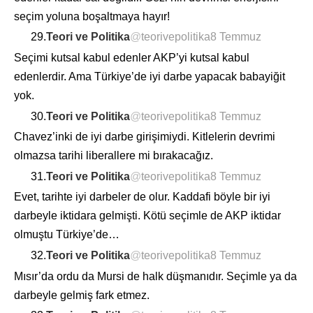
seçim yoluna boşaltmaya hayır!
29.
Teori ve Politika
@
teorivepolitika
8 Temmuz
Seçimi kutsal kabul edenler AKP’yi kutsal kabul
edenlerdir. Ama Türkiye’de iyi darbe yapacak babayiğit
yok.
30.
Teori ve Politika
@
teorivepolitika
8 Temmuz
Chavez’inki de iyi darbe girişimiydi. Kitlelerin devrimi
olmazsa tarihi liberallere mi bırakacağız.
31.
Teori ve Politika
@
teorivepolitika
8 Temmuz
Evet, tarihte iyi darbeler de olur. Kaddafi böyle bir iyi
darbeyle iktidara gelmişti. Kötü seçimle de AKP iktidar
olmuştu Türkiye’de…
32.
Teori ve Politika
@
teorivepolitika
8 Temmuz
Mısır’da ordu da Mursi de halk düşmanıdır. Seçimle ya da
darbeyle gelmiş fark etmez.