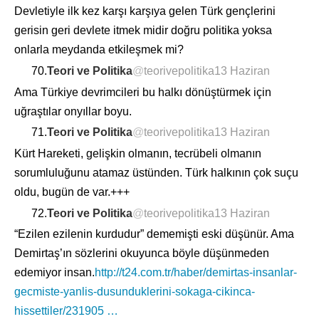
Devletiyle ilk kez karşı karşıya gelen Türk gençlerini
gerisin geri devlete itmek midir doğru politika yoksa
onlarla meydanda etkileşmek mi?
70.
Teori ve Politika
@
teorivepolitika
13 Haziran
Ama Türkiye devrimcileri bu halkı dönüştürmek için
uğraştılar onyıllar boyu.
71.
Teori ve Politika
@
teorivepolitika
13 Haziran
Kürt Hareketi, gelişkin olmanın, tecrübeli olmanın
sorumluluğunu atamaz üstünden. Türk halkının çok suçu
oldu, bugün de var.+++
72.
Teori ve Politika
@
teorivepolitika
13 Haziran
“Ezilen ezilenin kurdudur” dememişti eski düşünür. Ama
Demirtaş’ın sözlerini okuyunca böyle düşünmeden
edemiyor insan.
http://
t24.com.tr/haber/demirtas
-insanlar-
gecmiste-yanlis-dusunduklerini-sokaga-cikinca-
hissettiler/231905
…