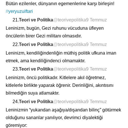
Bütün ezilenler, dünyanın egemenlerine karşı birleşin!
#
yeryuzuiftari
21.
Teori ve Politika
@
teorivepolitika
9 Temmuz
Leninizm, bugün, Gezi ruhunu vücuduna üfleyen
öncülerin birer Gezi militanı olmasıdır.
22.
Teori ve Politika
@
teorivepolitika
9 Temmuz
Leninizm, kendiliğindenliğin müthiş politik ufkuna iman
etmek, ama kendiliğindenci olmamaktır.
23.
Teori ve Politika
@
teorivepolitika
9 Temmuz
Leninizm, öncü politikadır. Kitlelere akıl öğretmez,
kitlelerle birlikte yaparak öğrenir. Derinliğini, akıntısını
bilmediğin suya atlamaktır.
24.
Teori ve Politika
@
teorivepolitika
9 Temmuz
Leninizmin “yukarıdan aşağıya/dışarıdan bilinç” götürmek
olduğunu sananlar yanılıyor, devrimci diyalektiği
göremiyor: