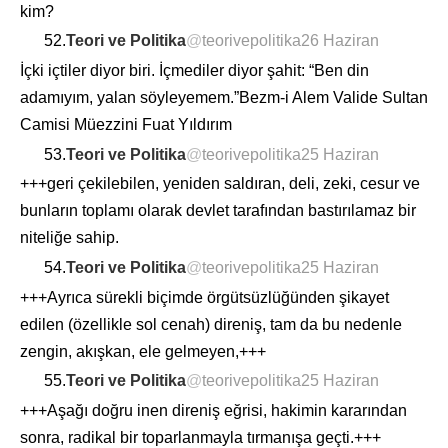
kim?
52.
Teori ve Politika
@
teorivepolitika
26 Haziran
İçki içtiler diyor biri. İçmediler diyor şahit: “Ben din
adamıyım, yalan söyleyemem.”Bezm-i Alem Valide Sultan
Camisi Müezzini Fuat Yıldırım
53.
Teori ve Politika
@
teorivepolitika
25 Haziran
+++geri çekilebilen, yeniden saldıran, deli, zeki, cesur ve
bunların toplamı olarak devlet tarafından bastırılamaz bir
niteliğe sahip.
54.
Teori ve Politika
@
teorivepolitika
25 Haziran
+++Ayrıca sürekli biçimde örgütsüzlüğünden şikayet
edilen (özellikle sol cenah) direniş, tam da bu nedenle
zengin, akışkan, ele gelmeyen,+++
55.
Teori ve Politika
@
teorivepolitika
25 Haziran
+++Aşağı doğru inen direniş eğrisi, hakimin kararından
sonra, radikal bir toparlanmayla tırmanışa geçti.+++