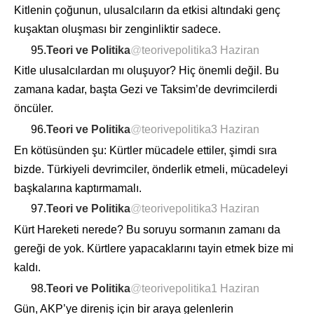
Kitlenin çoğunun, ulusalcıların da etkisi altındaki genç
kuşaktan oluşması bir zenginliktir sadece.
95.
Teori ve Politika
@
teorivepolitika
3 Haziran
Kitle ulusalcılardan mı oluşuyor? Hiç önemli değil. Bu
zamana kadar, başta Gezi ve Taksim’de devrimcilerdi
öncüler.
96.
Teori ve Politika
@
teorivepolitika
3 Haziran
En kötüsünden şu: Kürtler mücadele ettiler, şimdi sıra
bizde. Türkiyeli devrimciler, önderlik etmeli, mücadeleyi
başkalarına kaptırmamalı.
97.
Teori ve Politika
@
teorivepolitika
3 Haziran
Kürt Hareketi nerede? Bu soruyu sormanın zamanı da
gereği de yok. Kürtlere yapacaklarını tayin etmek bize mi
kaldı.
98.
Teori ve Politika
@
teorivepolitika
1 Haziran
Gün, AKP’ye direniş için bir araya gelenlerin