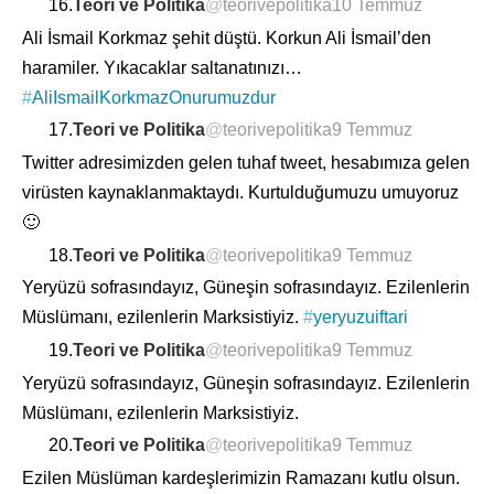
16.
Teori ve Politika
@
teorivepolitika
10 Temmuz
Ali İsmail Korkmaz şehit düştü. Korkun Ali İsmail’den
haramiler. Yıkacaklar saltanatınızı…
#
AliIsmailKorkmazOnurumuzdur
17.
Teori ve Politika
@
teorivepolitika
9 Temmuz
Twitter adresimizden gelen tuhaf tweet, hesabımıza gelen
virüsten kaynaklanmaktaydı. Kurtulduğumuzu umuyoruz
🙂
18.
Teori ve Politika
@
teorivepolitika
9 Temmuz
Yeryüzü sofrasındayız, Güneşin sofrasındayız. Ezilenlerin
Müslümanı, ezilenlerin Marksistiyiz.
#
yeryuzuiftari
19.
Teori ve Politika
@
teorivepolitika
9 Temmuz
Yeryüzü sofrasındayız, Güneşin sofrasındayız. Ezilenlerin
Müslümanı, ezilenlerin Marksistiyiz.
20.
Teori ve Politika
@
teorivepolitika
9 Temmuz
Ezilen Müslüman kardeşlerimizin Ramazanı kutlu olsun.