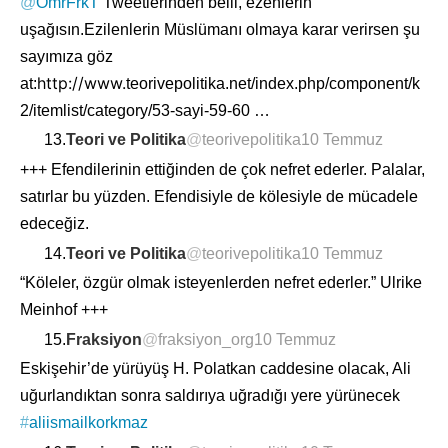
@
OmrFrkT
Tweetlerinden belli, ezenlerin
uşağısın.Ezilenlerin Müslümanı olmaya karar verirsen şu
sayımıza göz
http://www.
at:
teorivepolitika.net/index.php/comp
onent/k
2/itemlist/category/53-sayi-59-60
…
13.
Teori ve Politika
@
teorivepolitika
10 Temmuz
+++ Efendilerinin ettiğinden de çok nefret ederler. Palalar,
satırlar bu yüzden. Efendisiyle de kölesiyle de mücadele
edeceğiz.
14.
Teori ve Politika
@
teorivepolitika
10 Temmuz
“Köleler, özgür olmak isteyenlerden nefret ederler.” Ulrike
Meinhof +++
15.
Fraksiyon
@
fraksiyon_org
10 Temmuz
Eskişehir’de yürüyüş H. Polatkan caddesine olacak, Ali
uğurlandıktan sonra saldırıya uğradığı yere yürünecek
#
aliismailkorkmaz