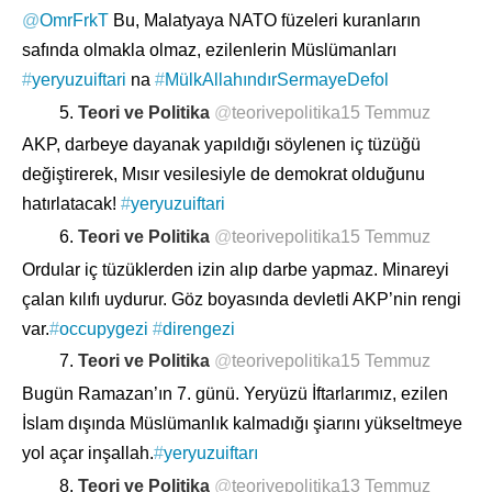
@
OmrFrkT
Bu, Malatyaya NATO füzeleri kuranların
safında olmakla olmaz, ezilenlerin Müslümanları
#
yeryuzuiftari
na
#
MülkAllahındırSermayeDefol
5.
Teori ve Politika
@
teorivepolitika
15 Temmuz
AKP, darbeye dayanak yapıldığı söylenen iç tüzüğü
değiştirerek, Mısır vesilesiyle de demokrat olduğunu
hatırlatacak!
#
yeryuzuiftari
6.
Teori ve Politika
@
teorivepolitika
15 Temmuz
Ordular iç tüzüklerden izin alıp darbe yapmaz. Minareyi
çalan kılıfı uydurur. Göz boyasında devletli AKP’nin rengi
var.
#
occupygezi
#
direngezi
7.
Teori ve Politika
@
teorivepolitika
15 Temmuz
Bugün Ramazan’ın 7. günü. Yeryüzü İftarlarımız, ezilen
İslam dışında Müslümanlık kalmadığı şiarını yükseltmeye
yol açar inşallah.
#
yeryuzuiftarı
8.
Teori ve Politika
@
teorivepolitika
13 Temmuz