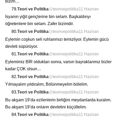
bizim…
79.
Teori ve Politika
@
teorivepolitika
11 Haziran
İsyanın yiğit gençlerine bin selam. Başkaldırıyı
öğretenlere bin selam. Zafer bizimdir.
80.
Teori ve Politika
@
teorivepolitika
11 Haziran
Eylemin coşkun seli ruhlarımızı temizliyor. Eylemin gücü
devleti süpürüyor.
81.
Teori ve Politika
@
teorivepolitika
11 Haziran
Eylemimiz BİR olduktan sonra, varsın bayraklarımız bizler
kadar ÇOK olsun…
82.
Teori ve Politika
@
teorivepolitika
11 Haziran
Yılmayalım yıldıralım, Bölünmeyelim bölelim.
83.
Teori ve Politika
@
teorivepolitika
11 Haziran
Bu akşam 19’da ezilenlerin birliğini meydanlarda kuralım.
Bu akşam 19’da onların devletini küçültelim.
84.
Teori ve Politika
@
teorivepolitika
11 Haziran