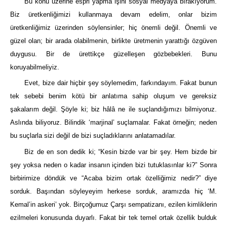
Bu konu üzerine espri yapma işini sosyal medyaya bırakıyorum.
Biz üretkenliğimizi kullanmaya devam edelim, onlar bizim
üretkenliğimiz üzerinden söylensinler; hiç önemli değil. Önemli ve
güzel olan; bir arada olabilmenin, birlikte üretmenin yarattığı özgüven
duygusu. Bir de ürettikçe güzelleşen gözbebekleri. Bunu
koruyabilmeliyiz.
Evet, bize dair hiçbir şey söylemedim, farkındayım. Fakat bunun
tek sebebi benim kötü bir anlatıma sahip oluşum ve gereksiz
şakalarım değil. Şöyle ki; biz hâlâ ne ile suçlandığımızı bilmiyoruz.
Aslında biliyoruz. Bilindik ‘marjinal’ suçlamalar. Fakat örneğin; neden
bu suçlarla sizi değil de bizi suçladıklarını anlatamadılar.
Biz de en son dedik ki; “Kesin bizde var bir şey. Hem bizde bir
şey yoksa neden o kadar insanın içinden bizi tutuklasınlar ki?” Sonra
birbirimize döndük ve “Acaba bizim ortak özelliğimiz nedir?” diye
sorduk. Başından söyleyeyim herkese sorduk, aramızda hiç ‘M.
Kemal’in askeri’ yok. Birçoğumuz Çarşı sempatizanı, ezilen kimliklerin
ezilmeleri konusunda duyarlı. Fakat bir tek temel ortak özellik bulduk