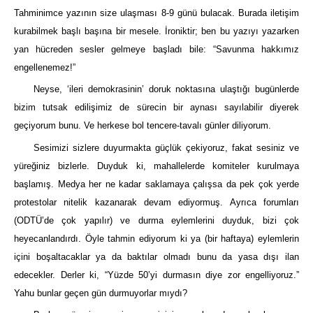
Tahminimce yazının size ulaşması 8-9 günü bulacak. Burada iletişim
kurabilmek başlı başına bir mesele. İroniktir; ben bu yazıyı yazarken
yan hücreden sesler gelmeye başladı bile: “Savunma hakkımız
engellenemez!”
Neyse, ‘ileri demokrasinin’ doruk noktasına ulaştığı bugünlerde
bizim tutsak edilişimiz de sürecin bir aynası sayılabilir diyerek
geçiyorum bunu. Ve herkese bol tencere-tavalı günler diliyorum.
Sesimizi sizlere duyurmakta güçlük çekiyoruz, fakat sesiniz ve
yüreğiniz bizlerle. Duyduk ki, mahallelerde komiteler kurulmaya
başlamış. Medya her ne kadar saklamaya çalışsa da pek çok yerde
protestolar nitelik kazanarak devam ediyormuş. Ayrıca forumları
(ODTÜ’de çok yapılır) ve durma eylemlerini duyduk, bizi çok
heyecanlandırdı. Öyle tahmin ediyorum ki ya (bir haftaya) eylemlerin
içini boşaltacaklar ya da baktılar olmadı bunu da yasa dışı ilan
edecekler. Derler ki, “Yüzde 50’yi durmasın diye zor engelliyoruz.”
Yahu bunlar geçen gün durmuyorlar mıydı?