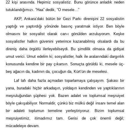
22 kişi arasında. Hepimiz sosyalistiz. Bunu görünce anladık neden
tutuklandığımızı. “Haa” dedik, “O mesele…”
AKP, Ankara’daki bütün bir Gezi Parkı direnişini 22 sosyalistin
yaptığı ve yaptırdığı yönünde basınç yaratmak istiyor. Ben böyle
olmasını bir sosyalist olarak can-ı gönülden arzuluyorum. Keşke
sosyalistler halkın güvenini yeterince kazanabilmiş olsalardı da bu
direniş daha örgütlü ilerleyebilseydi. Bu şimdilik olmasa da gidişat
umut verici. Umut edelim ki; sosyalistler, halk ile aralarındaki dargınlık
konusunda kendine bir pay çıkarsın. Sonuçta görüldü ki, mesele üç-
beş ağacın da, kadının da, çocuğun da, Kürt’ün de meselesi.
Laf lafı daha fazla açmadan toparlamaya çalışayım. Şakası bir
yana, buradaki hiçbir arkadaşın, yoldaşın kendinden ve yaptıklarının
meşruluğundan şüphesi yok. Bazen adalet ve toplumsal meşruiyet
böyle çakışabiliyor. Normaldir, çünkü biz mülkü değil insanı temel alan
bir adaleti toplumun temeline yerleştiriyoruz. Bizim toplumsal
meşruiyetimiz, itimadımız tam. Gerisi de çok önemli değil;
mücadeleye devam.