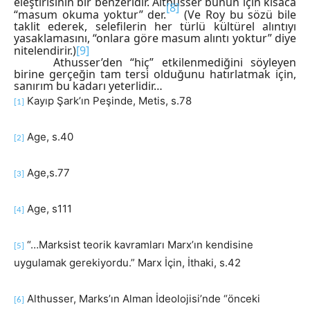
eleştirisinin bir benzeridir. Althusser bunun için kısaca
[8]
“masum okuma yoktur” der.
(Ve Roy bu sözü bile
taklit ederek, selefilerin her türlü kültürel alıntıyı
yasaklamasını, “onlara göre masum alıntı yoktur” diye
nitelendirir.)
[9]
Athusser’den “hiç” etkilenmediğini söyleyen
birine gerçeğin tam tersi olduğunu hatırlatmak için,
sanırım bu kadarı yeterlidir…
Kayıp Şark’ın Peşinde, Metis, s.78
[1]
Age, s.40
[2]
Age,s.77
[3]
Age, s111
[4]
“…Marksist teorik kavramları Marx’ın kendisine
[5]
uygulamak gerekiyordu.” Marx İçin, İthaki, s.42
Althusser, Marks’ın Alman İdeolojisi’nde “önceki
[6]