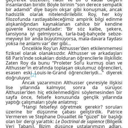
insanlardan biridir. Böyle birinin “son derece sempatik
bir adamdı” diye başını okşar gibi konuşmak, ancak
hadsizlik olarak nitelendirilebilir. Roy, her köy
filozofunda rastlayabileceğimiz ampirik bilgi edinme
alışkanlığından kaynaklanan cahilce bir kendine
güvenle konuşmaktadır: ‘Bir söz kalbe, şekere,
tansiyona iyi gelmiyorsa, tarla-bağ-bahçede sebze-
meyveyi bir anda büyütmüyorsa, mala-davara faydası
yoksa ne anlamı var’ der gibi…
Öncelikle Roy’un Althusser’den etkilenmemesi
fiziksel olarak olanaksızdır. Althusser ve arkadaşları
68 Paris’inde sokakları dolduran öğrencilerle ilişkilidir.
Zaten Roy da bunu “Proleter Sol’u kurmuş olan ve
Althusser’in etrafında toplaşan okulumuz öğrencileri,
esasen eski Louis-le-Grand öğrencileriydi…” diyerek
[2]
doğruluyor.
Ancak yazarımızın Althusser çevresiyle ilişkisi
lise yıllarında kalmıyor, sonra da sürüyor.
Althusser’den hiç etkilenmediğini söylemesinden bir
sayfa önce, felsefe konusunda gençlik yıllarında
yaptığı çalışmaları şöyle anlatmış:
“Hangi felsefeyi öğretmek gerekir? soruları
üzerine bir düşünme çabası geliştirdik. Patrice
Vermeren ve Stephane Douaillet ile “güzel” bir başlığı
olan bir dergi yarattık:
Le Doctrinal de sapience
(Bilgelik
Veri Tabanı). Bizim düşünce ustalarımızın adları,