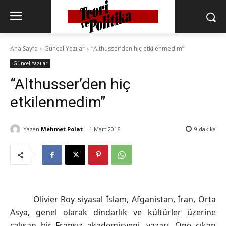
Ana Sayfa
Güncel Yazılar
“Althusser’den hiç etkilenmedim”
Güncel Yazılar
“Althusser’den hiç
etkilenmedim”
Yazan
Mehmet Polat
1 Mart 2016
9
dakika
Olivier Roy siyasal İslam, Afganistan, İran, Orta
Asya, genel olarak dindarlık ve kültürler üzerine
çalışan bir Fransız akademisyeni, yazarı. Öne çıkan