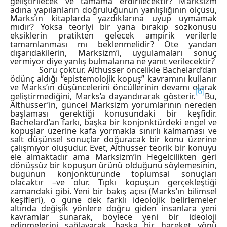
geliştirilecek ve tamama erdirilecektir? Marksizm
adına yapılanların doğruluğunun yanlışlığının ölçüsü,
Marks’ın kitaplarda yazdıklarına uyup uymamak
mıdır? Yoksa teoriyi bir yana bırakıp sözkonusu
eksiklerin pratikten gelecek ampirik verilerle
tamamlanması mı beklenmelidir? Öte yandan
dışarıdakilerin, Marksizm’i, uygulamaları sonuç
vermiyor diye yanlış bulmalarına ne yanıt verilecektir?
Soru çoktur. Althusser öncelikle Bachelard’dan
ödünç aldığı “epistemolojik kopuş” kavramını kullanır
ve Marks’ın düşüncelerini öncüllerinin devamı olarak
[6]
geliştirmediğini, Marks’a dayandırarak gösterir.
Bu,
Althusser’in, güncel Marksizm yorumlarının nereden
başlaması gerektiği konusundaki bir keşfidir.
Bachelard’an farkı, başka bir konjonktürdeki engel ve
kopuşlar üzerine kafa yormakla sınırlı kalmaması ve
salt düşünsel sonuçlar doğuracak bir konu üzerine
çalışmıyor oluşudur. Evet, Althusser teorik bir konuyu
ele almaktadır ama Marksizm’in Hegelcilikten geri
dönüşsüz bir kopuşun ürünü olduğunu söylemesinin,
bugünün konjonktüründe toplumsal sonuçları
olacaktır –ve olur. Tıpkı kopuşun gerçekleştiği
zamandaki gibi. Yeni bir bakış açısı (Marks’ın bilimsel
keşifleri), o güne dek farklı ideolojik belirlemeler
altında değişik yönlere doğru giden insanlara yeni
kavramlar sunarak, böylece yeni bir ideoloji
edinmelerini sağlayarak, başka bir hareket yönü