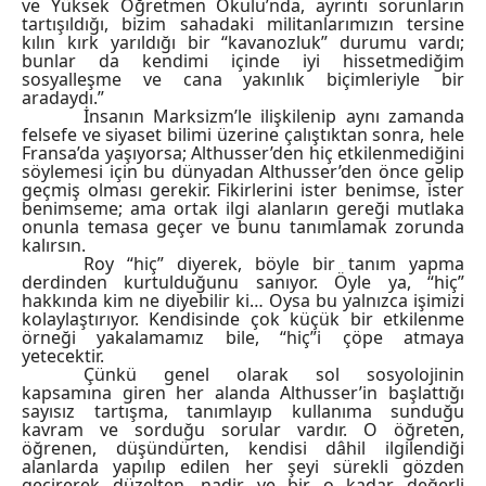
ve Yüksek Öğretmen Okulu’nda, ayrıntı sorunların
tartışıldığı, bizim sahadaki militanlarımızın tersine
kılın kırk yarıldığı bir “kavanozluk” durumu vardı;
bunlar da kendimi içinde iyi hissetmediğim
sosyalleşme ve cana yakınlık biçimleriyle bir
aradaydı.”
İnsanın Marksizm’le ilişkilenip aynı zamanda
felsefe ve siyaset bilimi üzerine çalıştıktan sonra, hele
Fransa’da yaşıyorsa; Althusser’den hiç etkilenmediğini
söylemesi için bu dünyadan Althusser’den önce gelip
geçmiş olması gerekir. Fikirlerini ister benimse, ister
benimseme; ama ortak ilgi alanların gereği mutlaka
onunla temasa geçer ve bunu tanımlamak zorunda
kalırsın.
Roy “hiç” diyerek, böyle bir tanım yapma
derdinden kurtulduğunu sanıyor. Öyle ya, “hiç”
hakkında kim ne diyebilir ki… Oysa bu yalnızca işimizi
kolaylaştırıyor. Kendisinde çok küçük bir etkilenme
örneği yakalamamız bile, “hiç”i çöpe atmaya
yetecektir.
Çünkü genel olarak sol sosyolojinin
kapsamına giren her alanda Althusser’in başlattığı
sayısız tartışma, tanımlayıp kullanıma sunduğu
kavram ve sorduğu sorular vardır. O öğreten,
öğrenen, düşündürten, kendisi dâhil ilgilendiği
alanlarda yapılıp edilen her şeyi sürekli gözden
geçirerek düzelten, nadir ve bir o kadar değerli