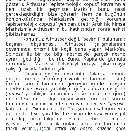
gösterir. Althusser “epistemolojik kopuş” kavramıyla
hem uzak bir geçmişte Marks’ın bunu nasıl
gerçekleştirdiğini bize gösterir, hem de bugünün
konjonktüründe Marksizm’e getirdiği yorumla
“epistemolojik kopuşu” yeniden üretir. Artık hiç kimse
Marksizm’e Althusser’in bu katkısından sonra eskisi
gibi bakamaz.
Konumuz Althusser değil, “sevimli” bulunarak
başının okşanması. Althusser çalışmalarının
devamında önemli bir keşif daha yapar. Marks’ın,
Spinoza ile birlikte bilgi nesnesiyle gerçek nesne
ayrımı getirdiğini belirtir. Bunu, Kapital’de gömülü
durumdaki Marksist Felsefe’yi ortaya çıkartmaya
çalıştığı sırada farketmiştir:
“Falanca gerçek nesnenin, falanca somut-
gerçek tümlüğün (örneğin verili bir tarihsel ulusun)
üretim süreci tamamen gerçeğin içinde cereyan
ederken ve
gerçek
yaratılışın gerçek düzenine göre
(
tarihsel
yaratılışın anlarının ardışık düzenine göre)
gerçekleşirken, bilgi nesnesinin üretim süreci
tamamen bilginin içinde cereyan eder ve
“gerçek”
kategorileri “yeniden üreten” düşünülen kategorilerin
gerçek tarihsel yaratılış düzeni içinde
aynı
yeri işgal
etmediği, ama bilgi nesnesinin üretim sürecinde
işlevlerine bağlı olarak onlara atfedilen tamamen
farklı yerleri işgal ettiği
bir başka düzene göre
[7]