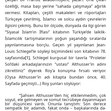
özelliği, masa başı yerine “sahada çalışmaya” ağırlık
vermesi. Kitapları, çeşitli makaleleri ve röportajları
Türkçeye çevrilmiş, İslamcı ve solcu aydın çevrelerin
ilgisini çekmiş. Bunu bir ölçüde, dünyada da ilgi gören
“Siyasal İslam’ın İflası” kitabının Türkiye’de laiklik-
İslamcılık tartışmalarının yoğun yaşandığı sıralarda
yayınlanmasına borçlu. Geçen yıl yayınlanan Jean-
Louis Schlegel’le söyleşi biçimindeki son kitabının 78.
sayfasında
[1]
, Schlegel kurgusal bir tavırla “Proleter
Sol’daki arkadaşlarınızın “ustası” Althusser’in adını
zikrettiniz” diyerek Roy’a konuşma fırsatı veriyor.
(Oysa Althusser’in adı kitapta bundan önce, 40.
Sayfada geçmişti…) Roy şunları söylüyor:
“Şahsen Althusser’den hiç etkilenmedim, çok
soyut, ele gelmeyen ve somut tecrübeye dayanmayan
bir düşüncesi vardı. Onunla tanıştım: Son derece
sempatik bir adamdı, fakat onda – başkalarında da-