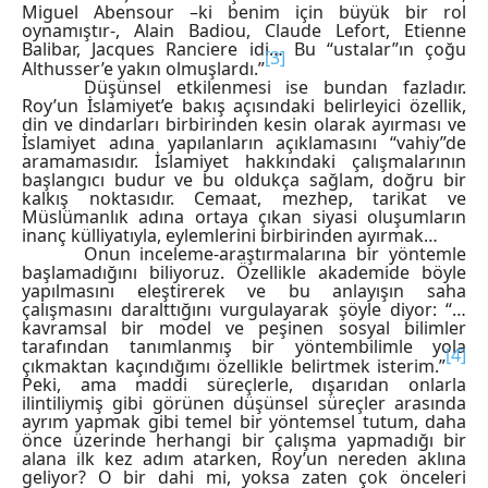
Miguel Abensour –ki benim için büyük bir rol
oynamıştır-, Alain Badiou, Claude Lefort, Etienne
Balibar, Jacques Ranciere idi… Bu “ustalar”ın çoğu
[3]
Althusser’e yakın olmuşlardı.”
Düşünsel etkilenmesi ise bundan fazladır.
Roy’un İslamiyet’e bakış açısındaki belirleyici özellik,
din ve dindarları birbirinden kesin olarak ayırması ve
İslamiyet adına yapılanların açıklamasını “vahiy”de
aramamasıdır. İslamiyet hakkındaki çalışmalarının
başlangıcı budur ve bu oldukça sağlam, doğru bir
kalkış noktasıdır. Cemaat, mezhep, tarikat ve
Müslümanlık adına ortaya çıkan siyasi oluşumların
inanç külliyatıyla, eylemlerini birbirinden ayırmak…
Onun inceleme-araştırmalarına bir yöntemle
başlamadığını biliyoruz. Özellikle akademide böyle
yapılmasını eleştirerek ve bu anlayışın saha
çalışmasını daralttığını vurgulayarak şöyle diyor:
“…
kavramsal bir model ve peşinen sosyal bilimler
tarafından tanımlanmış bir yöntembilimle yola
[4]
çıkmaktan kaçındığımı özellikle belirtmek isterim.”
Peki, ama maddi süreçlerle, dışarıdan onlarla
ilintiliymiş gibi görünen düşünsel süreçler arasında
ayrım yapmak gibi temel bir yöntemsel tutum, daha
önce üzerinde herhangi bir çalışma yapmadığı bir
alana ilk kez adım atarken, Roy’un nereden aklına
geliyor? O bir dahi mi, yoksa zaten çok önceleri