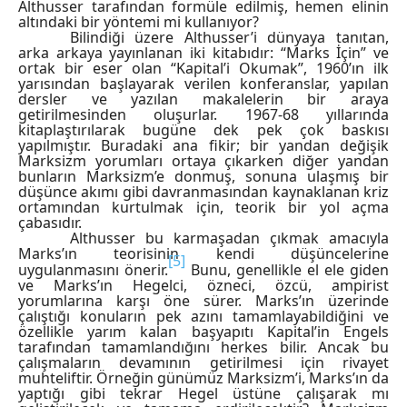
Althusser tarafından formüle edilmiş, hemen elinin
altındaki bir yöntemi mi kullanıyor?
Bilindiği üzere Althusser’i dünyaya tanıtan,
arka arkaya yayınlanan iki kitabıdır: “Marks İçin” ve
ortak bir eser olan “Kapital’i Okumak”, 1960’ın ilk
yarısından başlayarak verilen konferanslar, yapılan
dersler ve yazılan makalelerin bir araya
getirilmesinden oluşurlar. 1967-68 yıllarında
kitaplaştırılarak bugüne dek pek çok baskısı
yapılmıştır. Buradaki ana fikir; bir yandan değişik
Marksizm yorumları ortaya çıkarken diğer yandan
bunların Marksizm’e donmuş, sonuna ulaşmış bir
düşünce akımı gibi davranmasından kaynaklanan kriz
ortamından kurtulmak için, teorik bir yol açma
çabasıdır.
Althusser bu karmaşadan çıkmak amacıyla
Marks’ın teorisinin kendi düşüncelerine
[5]
uygulanmasını önerir.
Bunu, genellikle el ele giden
ve Marks’ın Hegelci, özneci, özcü, ampirist
yorumlarına karşı öne sürer. Marks’ın üzerinde
çalıştığı konuların pek azını tamamlayabildiğini ve
özellikle yarım kalan başyapıtı Kapital’in Engels
tarafından tamamlandığını herkes bilir. Ancak bu
çalışmaların devamının getirilmesi için rivayet
muhteliftir. Örneğin günümüz Marksizm’i, Marks’ın da
yaptığı gibi tekrar Hegel üstüne çalışarak mı