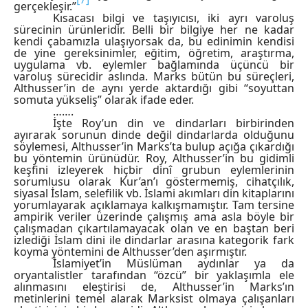
gerçekleşir.”
Kısacası bilgi ve taşıyıcısı, iki ayrı varoluş
sürecinin ürünleridir. Belli bir bilgiye her ne kadar
kendi çabamızla ulaşıyorsak da, bu edinimin kendisi
de yine gereksinimler, eğitim, öğretim, araştırma,
uygulama vb. eylemler bağlamında üçüncü bir
varoluş sürecidir aslında. Marks bütün bu süreçleri,
Althusser’in de aynı yerde aktardığı gibi “soyuttan
somuta yükseliş” olarak ifade eder.
…….
İşte Roy’un din ve dindarları birbirinden
ayırarak sorunun dinde değil dindarlarda olduğunu
söylemesi, Althusser’in Marks’ta bulup açığa çıkardığı
bu yöntemin ürünüdür. Roy, Althusser’in bu gidimli
keşfini izleyerek hiçbir dinî grubun eylemlerinin
sorumlusu olarak Kur’an’ı göstermemiş, cihatçılık,
siyasal İslam, selefilik vb. İslami akımları din kitaplarını
yorumlayarak açıklamaya kalkışmamıştır. Tam tersine
ampirik veriler üzerinde çalışmış ama asla böyle bir
çalışmadan çıkartılamayacak olan ve en baştan beri
izlediği İslam dini ile dindarlar arasına kategorik fark
koyma yöntemini de Althusser’den aşırmıştır.
İslamiyet’in Müslüman aydınlar ya da
oryantalistler tarafından “özcü” bir yaklaşımla ele
alınmasını eleştirisi de, Althusser’in Marks’ın
metinlerini temel alarak Marksist olmaya çalışanları