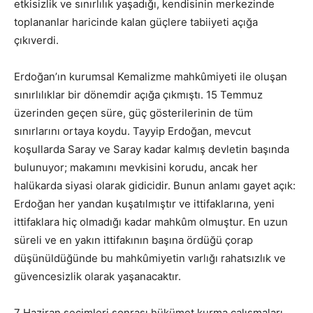
etkisizlik ve sınırlılık yaşadığı, kendisinin merkezinde
toplananlar haricinde kalan güçlere tabiiyeti açığa
çıkıverdi.
Erdoğan’ın kurumsal Kemalizme mahkûmiyeti ile oluşan
sınırlılıklar bir dönemdir açığa çıkmıştı. 15 Temmuz
üzerinden geçen süre, güç gösterilerinin de tüm
sınırlarını ortaya koydu. Tayyip Erdoğan, mevcut
koşullarda Saray ve Saray kadar kalmış devletin başında
bulunuyor; makamını mevkisini korudu, ancak her
halükarda siyasi olarak gidicidir. Bunun anlamı gayet açık:
Erdoğan her yandan kuşatılmıştır ve ittifaklarına, yeni
ittifaklara hiç olmadığı kadar mahkûm olmuştur. En uzun
süreli ve en yakın ittifakının başına ördüğü çorap
düşünüldüğünde bu mahkûmiyetin varlığı rahatsızlık ve
güvencesizlik olarak yaşanacaktır.
7 Haziran seçimleri sonrası hükümet kurma çalışmaları