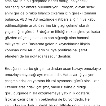
ama AKP’nin bu girişimde hedef olduğuna yönelik
herhangi bir emare bulunmuyor. Erdoğan, olayın sıcak
anını geride bırakıp bilanço çıkarma için gerekli zamanı
bulunca, ABD ve AB nezdindeki itibarsızlığının ve kabul
edilmezliğinin artık ‘üzerine bir çizgi çekme’ olarak
yaşandığını gördü. Erdoğan’ın itildiği nokta, şimdiye kadar
gözden düşmüş olanların son sığınağı olan hamasi
milliyetçiliktir. Başlarına gelenin kaynaklarına ilişkin
konuşan kimi AKP’lilerin Suriye politikasına işaret
etmeleri de bu noktada tesadüf değildir.
Erdoğan’ın darbe girişimi ardından esen havayı omuzlayıp
omuzlayamayacağı ayrı meseledir. Hatta varlığıyla yeni
çatışma odakları yaratan bir rol oynaması güçlü olasılıktır.
Ezenler arasındaki çatışma, varlık riskine girildiği
görüldüğünde hızla dizginlemeye yatkınlık gösterir.
İstikrar çağırıcılarının beklentisi de bu yöndedir. Her
yanından içe doğru büyük bir gürültüyle göçmüş devletin