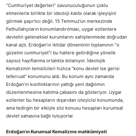
“Cumhuriyet değerleri” savunuculuğunun çoklu
etmenlerle birlikte bir ideoloji kalıbı olarak işleyişini
görmek şaşırtıcı değil. 15 Temmuz’un merkezinde
Fethullahçıların konumlandırılması, uygar ezilenlere
devletin geleneksel kurumlarını sahiplenmede doğrudan
kanal açtı. Erdoğan’ın iktidar döneminin toplamının “o
güzelim cumhuriyet”i bu hallere getirdiğine yönelik
sayısız hayıflanma ortalıkta dolanıyor. İdeolojik
Kemalizmin temsilcileri hızlıca “konu devlet ise gerisi
teferruat” konumunu aldı. Bu konum aynı zamanda
Erdoğan’ın kısıtlılıklarının yattığı yeni dağılımın
düzenlenmesine katılma çabasını da gösteriyor. Uygar
ezilenler bu hesapların dışarıdan izleyicisi konumunda,
ama tedirgin bir etkiyle söz konusu hesapları kurumsal
devlet sahasına bağlı tutuyorlar.
Erdoğan’ın Kurumsal Kemalizme mahkûmiyeti