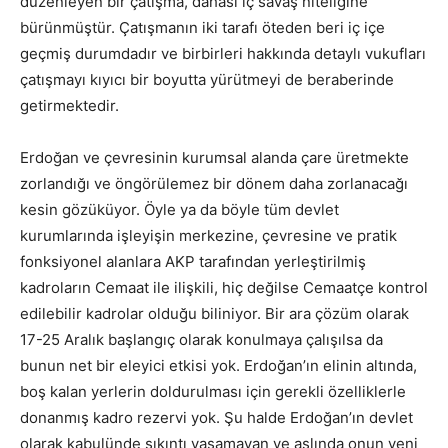
düzenleyen bir çatışma, dahası iç savaş niteliğine
bürünmüştür. Çatışmanın iki tarafı öteden beri iç içe
geçmiş durumdadır ve birbirleri hakkında detaylı vukufları
çatışmayı kıyıcı bir boyutta yürütmeyi de beraberinde
getirmektedir.
Erdoğan ve çevresinin kurumsal alanda çare üretmekte
zorlandığı ve öngörülemez bir dönem daha zorlanacağı
kesin gözüküyor. Öyle ya da böyle tüm devlet
kurumlarında işleyişin merkezine, çevresine ve pratik
fonksiyonel alanlara AKP tarafından yerleştirilmiş
kadroların Cemaat ile ilişkili, hiç değilse Cemaatçe kontrol
edilebilir kadrolar olduğu biliniyor. Bir ara çözüm olarak
17-25 Aralık başlangıç olarak konulmaya çalışılsa da
bunun net bir eleyici etkisi yok. Erdoğan’ın elinin altında,
boş kalan yerlerin doldurulması için gerekli özelliklerle
donanmış kadro rezervi yok. Şu halde Erdoğan’ın devlet
olarak kabulünde sıkıntı yaşamayan ve aslında onun yeni