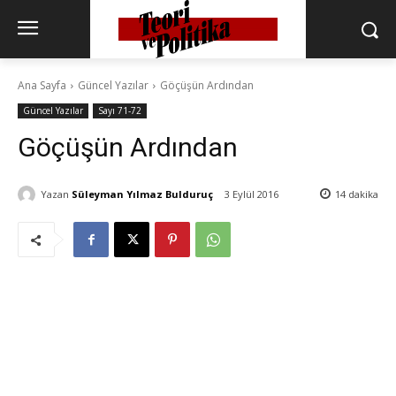
Ana Sayfa
Güncel Yazılar
Göçüşün Ardından
Güncel Yazılar
Sayı 71-72
Göçüşün Ardından
Yazan
Süleyman Yılmaz Bulduruç
3 Eylül 2016
14
dakika