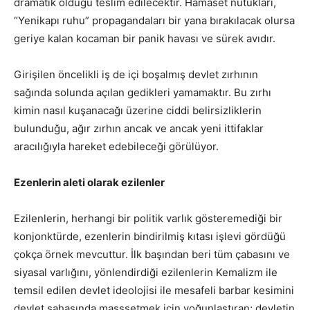
dramatik olduğu teslim edilecektir. Hamaset nutukları,
“Yenikapı ruhu” propagandaları bir yana bırakılacak olursa
geriye kalan kocaman bir panik havası ve sürek avıdır.
Girişilen öncelikli iş de içi boşalmış devlet zırhının
sağında solunda açılan gedikleri yamamaktır. Bu zırhı
kimin nasıl kuşanacağı üzerine ciddi belirsizliklerin
bulunduğu, ağır zırhın ancak ve ancak yeni ittifaklar
aracılığıyla hareket edebileceği görülüyor.
Ezenlerin aleti olarak ezilenler
Ezilenlerin, herhangi bir politik varlık gösteremediği bir
konjonktürde, ezenlerin bindirilmiş kıtası işlevi gördüğü
çokça örnek mevcuttur. İlk başından beri tüm çabasını ve
siyasal varlığını, yönlendirdiği ezilenlerin Kemalizm ile
temsil edilen devlet ideolojisi ile mesafeli barbar kesimini
devlet sahasında masssetmek için yoğunlaştıran; devletin