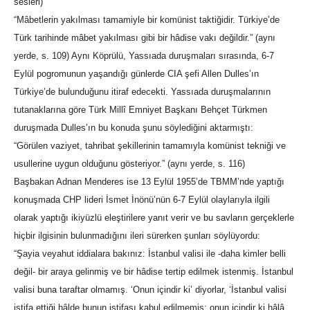
sesleri)
“Mâbetlerin yakılması tamamiyle bir komünist taktiğidir. Türkiye’de
Türk tarihinde mâbet yakılması gibi bir hâdise vakı değildir.” (aynı
yerde, s. 109) Aynı Köprülü, Yassıada duruşmaları sırasında, 6-7
Eylül pogromunun yaşandığı günlerde CIA şefi Allen Dulles’ın
Türkiye’de bulunduğunu itiraf edecekti. Yassıada duruşmalarının
tutanaklarına göre Türk Millî Emniyet Başkanı Behçet Türkmen
duruşmada Dulles’ın bu konuda şunu söylediğini aktarmıştı:
“Görülen vaziyet, tahribat şekillerinin tamamıyla komünist tekniği ve
usullerine uygun olduğunu gösteriyor.” (aynı yerde, s. 116)
Başbakan Adnan Menderes ise 13 Eylül 1955’de TBMM’nde yaptığı
konuşmada CHP lideri İsmet İnönü’nün 6-7 Eylül olaylarıyla ilgili
olarak yaptığı ikiyüzlü eleştirilere yanıt verir ve bu savların gerçeklerle
hiçbir ilgisinin bulunmadığını ileri sürerken şunları söylüyordu:
“Şayia veyahut iddialara bakınız: İstanbul valisi ile -daha kimler belli
değil- bir araya gelinmiş ve bir hâdise tertip edilmek istenmiş. İstanbul
valisi buna taraftar olmamış. ‘Onun içindir ki’ diyorlar, ‘İstanbul valisi
istifa ettiği hâlde bunun istifası kabul edilmemiş; onun içindir ki hâlâ