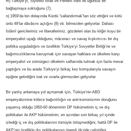
m) Türkiye’yi, Siyonist İsrail ve Pehlevi İranı ile uğursuz bir
bağlaşmaya soktuğunu (7),
n) 1959’da bin dolayında Kürdü “sallandırmak”tan söz ettiğini ve kötü
ünlü 49’lar dâvâsını açtığını (8) vb. bilmezden geliyorlar. Dahası
İslâmî gericilerimiz ve liberallerimiz, gözdeleri olan bu kliğin koyu bir
emperyalist uşağı olduğunu, mâceracı ve savaş kışkırtıcısı bir dış
politika uyguladığını ve özellikle Türkiye’yi Sovyetler Birliği’ne ve
bağımsızlıklarına kavuşmak için savaşan halklara ve ülkelere karşı
emperyalist ve sömürgeci ülkelerin saflarında tutmak için fazla mesai
yaptığını ve bu arada Türkiye’yi birkaç kez komşularıyla savaşın
eşiğine getirdiğini inat ve ısrarla görmezden geliyorlar.
Bir yanlış anlamaya yol açmamak için, Türkiye’nin ABD
emperyalizmine kölece bağımlılığın ve anti-komünizmin doruğunu
yaşamış olduğu 1950-60 döneminin DP hükümetinin iç ve dış
politikaları ile AKP hükümetinin, en azından son birkaç yıl içinde
izlediği iç ve dış politikalarının tümüyle örtüşmediğini, hattâ DP ile
AKP’nin özellikle dış politikalarının önemli ölçüde çeliştiğini