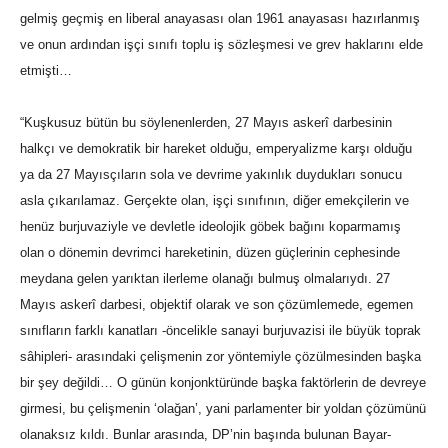
gelmiş geçmiş en liberal anayasası olan 1961 anayasası hazırlanmış
ve onun ardından işçi sınıfı toplu iş sözleşmesi ve grev haklarını elde
etmişti…
“Kuşkusuz bütün bu söylenenlerden, 27 Mayıs askerî darbesinin
halkçı ve demokratik bir hareket olduğu, emperyalizme karşı olduğu
ya da 27 Mayısçıların sola ve devrime yakınlık duydukları sonucu
asla çıkarılamaz. Gerçekte olan, işçi sınıfının, diğer emekçilerin ve
henüz burjuvaziyle ve devletle ideolojik göbek bağını koparmamış
olan o dönemin devrimci hareketinin, düzen güçlerinin cephesinde
meydana gelen yarıktan ilerleme olanağı bulmuş olmalarıydı. 27
Mayıs askerî darbesi, objektif olarak ve son çözümlemede, egemen
sınıfların farklı kanatları -öncelikle sanayi burjuvazisi ile büyük toprak
sâhipleri- arasındaki çelişmenin zor yöntemiyle çözülmesinden başka
bir şey değildi… O günün konjonktüründe başka faktörlerin de devreye
girmesi, bu çelişmenin ‘olağan’, yani parlamenter bir yoldan çözümünü
olanaksız kıldı. Bunlar arasında, DP’nin başında bulunan Bayar-