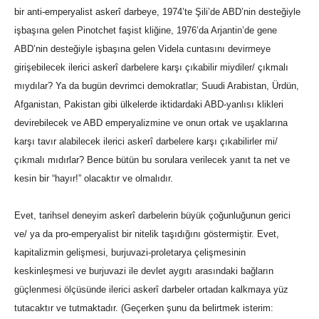
bir anti-emperyalist askerî darbeye, 1974’te Şili’de ABD’nin desteğiyle
işbaşına gelen Pinotchet faşist kliğine, 1976’da Arjantin’de gene
ABD’nin desteğiyle işbaşına gelen Videla cuntasını devirmeye
girişebilecek ilerici askerî darbelere karşı çıkabilir miydiler/ çıkmalı
mıydılar? Ya da bugün devrimci demokratlar; Suudi Arabistan, Ürdün,
Afganistan, Pakistan gibi ülkelerde iktidardaki ABD-yanlısı klikleri
devirebilecek ve ABD emperyalizmine ve onun ortak ve uşaklarına
karşı tavır alabilecek ilerici askerî darbelere karşı çıkabilirler mi/
çıkmalı mıdırlar? Bence bütün bu sorulara verilecek yanıt ta net ve
kesin bir “hayır!” olacaktır ve olmalıdır.
Evet, tarihsel deneyim askerî darbelerin büyük çoğunluğunun gerici
ve/ ya da pro-emperyalist bir nitelik taşıdığını göstermiştir. Evet,
kapitalizmin gelişmesi, burjuvazi-proletarya çelişmesinin
keskinleşmesi ve burjuvazi ile devlet aygıtı arasındaki bağların
güçlenmesi ölçüsünde ilerici askerî darbeler ortadan kalkmaya yüz
tutacaktır ve tutmaktadır. (Geçerken şunu da belirtmek isterim: