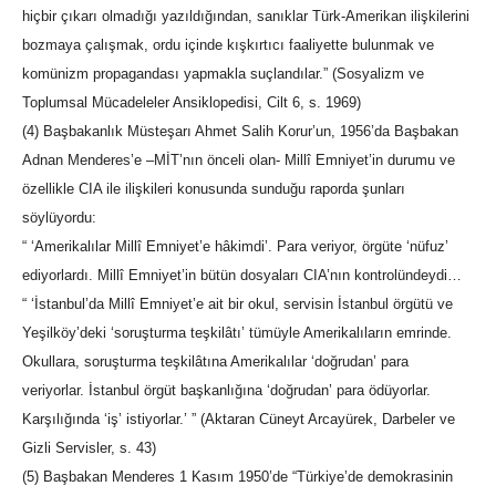
hiçbir çıkarı olmadığı yazıldığından, sanıklar Türk-Amerikan ilişkilerini
bozmaya çalışmak, ordu içinde kışkırtıcı faaliyette bulunmak ve
komünizm propagandası yapmakla suçlandılar.” (Sosyalizm ve
Toplumsal Mücadeleler Ansiklopedisi, Cilt 6, s. 1969)
(4) Başbakanlık Müsteşarı Ahmet Salih Korur’un, 1956’da Başbakan
Adnan Menderes’e –MİT’nın önceli olan- Millî Emniyet’in durumu ve
özellikle CIA ile ilişkileri konusunda sunduğu raporda şunları
söylüyordu:
“ ‘Amerikalılar Millî Emniyet’e hâkimdi’. Para veriyor, örgüte ‘nüfuz’
ediyorlardı. Millî Emniyet’in bütün dosyaları CIA’nın kontrolündeydi…
“ ‘İstanbul’da Millî Emniyet’e ait bir okul, servisin İstanbul örgütü ve
Yeşilköy’deki ‘soruşturma teşkilâtı’ tümüyle Amerikalıların emrinde.
Okullara, soruşturma teşkilâtına Amerikalılar ‘doğrudan’ para
veriyorlar. İstanbul örgüt başkanlığına ‘doğrudan’ para ödüyorlar.
Karşılığında ‘iş’ istiyorlar.’ ” (Aktaran Cüneyt Arcayürek, Darbeler ve
Gizli Servisler, s. 43)
(5) Başbakan Menderes 1 Kasım 1950’de “Türkiye’de demokrasinin