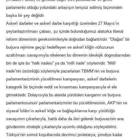
parlamento olduğu yolundaki anlayışın tersyüz edilmiş biçiminden
başka bir şey değildir.
Askerî darbeler ve askerî darbe karşıtlığı üzerinden 27 Mayıs’ın
şeytanlaştırılması çabası, şu içinde bulunduğumuz alaturka liberal
reform döneminin gereksinimleriyle doğrudan bağlantılıdır. “Olağan” bir
burjuva rejimine geçişi hedefleyen ve askerî kliğin nüfuzunun
azaltılması savaşımıyla nitelenen bu dönemin ideolojik dogmalarından
biri de işte bu “halk iradesi” ya da “millî irade” söylemidir. “Millî
irade”nin üstünlüğü söylemiyle pazarlanan TBMM’nin ve burjuva
parlamentarizminin yüceltilmesi kampanyası, askerî darbelerin
kategorik bir biçimde reddi ve kınanması kampanyasıyla el ele
gitmektedir. Dolayısıyla bu alanda yürütülen kavganın ve burjuva
parlamentosunun/ parlamentarizminin bu yüceltilmesinin, AKP’nin ve
siyasal İslâm’ın askerî kliğe ve bağlaşıklarına karşı yürüttüğü
savaşımın çıkarlarıyla, hattâ daha da ileri giderek burjuvazinin ana
gövdesinin stratejik çıkarlarıyla uyumlu olduğunu söyleyebiliriz.
Türkiye’nin somut koşullarında devrimci proletarya; şimdiye kadar