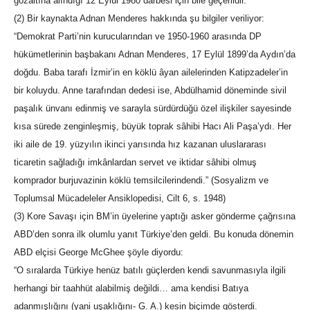
gözaltına alındığı 12 Eylül 1980 darbesi için bile geçerlidir.
(2) Bir kaynakta Adnan Menderes hakkında şu bilgiler veriliyor:
“Demokrat Parti’nin kurucularından ve 1950-1960 arasında DP
hükümetlerinin başbakanı Adnan Menderes, 17 Eylül 1899’da Aydın’da
doğdu. Baba tarafı İzmir’in en köklü âyan ailelerinden Katipzadeler’in
bir koluydu. Anne tarafından dedesi ise, Abdülhamid döneminde sivil
paşalık ünvanı edinmiş ve sarayla sürdürdüğü özel ilişkiler sayesinde
kısa sürede zenginleşmiş, büyük toprak sâhibi Hacı Ali Paşa’ydı. Her
iki aile de 19. yüzyılın ikinci yarısında hız kazanan uluslararası
ticaretin sağladığı imkânlardan servet ve iktidar sâhibi olmuş
komprador burjuvazinin köklü temsilcilerindendi.” (Sosyalizm ve
Toplumsal Mücadeleler Ansiklopedisi, Cilt 6, s. 1948)
(3) Kore Savaşı için BM’in üyelerine yaptığı asker gönderme çağrısına
ABD’den sonra ilk olumlu yanıt Türkiye’den geldi. Bu konuda dönemin
ABD elçisi George McGhee şöyle diyordu:
“O sıralarda Türkiye henüz batılı güçlerden kendi savunmasıyla ilgili
herhangi bir taahhüt alabilmiş değildi… ama kendisi Batıya
adanmışlığını (yani uşaklığını- G. A.) kesin biçimde gösterdi.