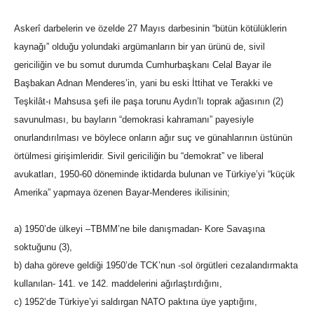
Askerî darbelerin ve özelde 27 Mayıs darbesinin “bütün kötülüklerin
kaynağı” olduğu yolundaki argümanların bir yan ürünü de, sivil
gericiliğin ve bu somut durumda Cumhurbaşkanı Celal Bayar ile
Başbakan Adnan Menderes’in, yani bu eski İttihat ve Terakki ve
Teşkilât-ı Mahsusa şefi ile paşa torunu Aydın’lı toprak ağasının (2)
savunulması, bu bayların “demokrasi kahramanı” payesiyle
onurlandırılması ve böylece onların ağır suç ve günahlarının üstünün
örtülmesi girişimleridir. Sivil gericiliğin bu “demokrat” ve liberal
avukatları, 1950-60 döneminde iktidarda bulunan ve Türkiye’yi “küçük
Amerika” yapmaya özenen Bayar-Menderes ikilisinin;
a) 1950’de ülkeyi –TBMM’ne bile danışmadan- Kore Savaşına
soktuğunu (3),
b) daha göreve geldiği 1950’de TCK’nun -sol örgütleri cezalandırmakta
kullanılan- 141. ve 142. maddelerini ağırlaştırdığını,
c) 1952’de Türkiye’yi saldırgan NATO paktına üye yaptığını,