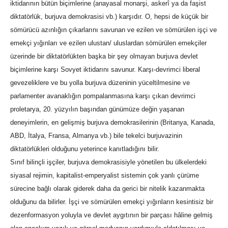
iktidarının bütün biçimlerine (anayasal monarşi, askerî ya da faşist
diktatörlük, burjuva demokrasisi vb.) karşıdır. O, hepsi de küçük bir
sömürücü azınlığın çıkarlarını savunan ve ezilen ve sömürülen işçi ve
emekçi yığınları ve ezilen ulustan/ uluslardan sömürülen emekçiler
üzerinde bir diktatörlükten başka bir şey olmayan burjuva devlet
biçimlerine karşı Sovyet iktidarını savunur. Karşı-devrimci liberal
gevezeliklere ve bu yolla burjuva düzeninin yüceltilmesine ve
parlamenter avanaklığın pompalanmasına karşı çıkan devrimci
proletarya, 20. yüzyılın başından günümüze değin yaşanan
deneyimlerin, en gelişmiş burjuva demokrasilerinin (Britanya, Kanada,
ABD, İtalya, Fransa, Almanya vb.) bile tekelci burjuvazinin
diktatörlükleri olduğunu yeterince kanıtladığını bilir.
Sınıf bilinçli işçiler, burjuva demokrasisiyle yönetilen bu ülkelerdeki
siyasal rejimin, kapitalist-emperyalist sistemin çok yanlı çürüme
sürecine bağlı olarak giderek daha da gerici bir nitelik kazanmakta
olduğunu da bilirler. İşçi ve sömürülen emekçi yığınların kesintisiz bir
dezenformasyon yoluyla ve devlet aygıtının bir parçası hâline gelmiş