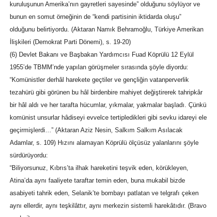
kuruluşunun Amerika’nın gayretleri sayesinde” olduğunu söylüyor ve
bunun en somut örneğinin de “kendi partisinin iktidarda oluşu”
olduğunu belirtiyordu. (Aktaran Namık Behramoğlu, Türkiye Amerikan
İlişkileri (Demokrat Parti Dönemi), s. 19-20)
(6) Devlet Bakanı ve Başbakan Yardımcısı Fuad Köprülü 12 Eylül
1955’de TBMM’nde yapılan görüşmeler sırasında şöyle diyordu:
“Komünistler derhâl harekete geçtiler ve gençliğin vatanperverlik
tezahürü gibi görünen bu hâl birdenbire mahiyet değiştirerek tahripkâr
bir hâl aldı ve her tarafta hücumlar, yıkmalar, yakmalar başladı. Çünkü
komünist unsurlar hâdiseyi evvelce tertipledikleri gibi sevku idareyi ele
geçirmişlerdi…” (Aktaran Aziz Nesin, Salkım Salkım Asılacak
Adamlar, s. 109) Hızını alamayan Köprülü ölçüsüz yalanlarını şöyle
sürdürüyordu:
“Biliyorsunuz, Kıbrıs’ta ilhak hareketini teşvik eden, körükleyen,
Atina’da aynı faaliyete taraftar temin eden, buna mukabil bizde
asabiyeti tahrik eden, Selanik’te bombayı patlatan ve telgrafı çeken
aynı ellerdir, aynı teşkilâttır, aynı merkezin sistemli harekâtıdır. (Bravo