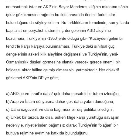
anımsatmak ister ve AKP’nin Bayar-Menderes kliğinin mirasına sâhip
çıkar gözükmesine rağmen bu ikisi arasında önemli farklılıklar
bulunduğunu da söyleyebilirim. Bu farklılıkların temelinde, son yıllarda
kapitalist-emperyalist sistemin iç dengelerinin ABD aleyhine
bozulması, Türkiye’nin -1950’lerde olduğu gibi- “Kuzeyden gelen bir
tehdit”le karşı karşıya bulunmaması, Türkiye’deki sınıfsal güç
dengelerinin askerî klik aleyhine değişmesi ve Türkiye’nin, yeni-
Osmanlıcılık düşleri görmesine olanak verecek görece önemli bir
bölgesel aktör hâline gelmiş olması vb. yatmaktadır. Her objektif
gözlemci AKP’nin DP’ye göre;
a) ABD’ne ve İsrail’e daha/ çok daha mesafeli bir tutum izlediğini,
b) Arap ve İslâm dünyasına daha/ çok daha yakın durduğunu,
c) Daha özgüvenli ve daha bağımsız bir dış politika izlediğini,
d) Ürkek bir tarzda da olsa, askerî kliğe karşı yürüttüğü savaşım
nedeniyle, niyetlerinden bağımsız olarak Türkiye’nin “olağan” bir
burjuva rejimine evrimine katkıda bulunduğunu,