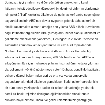
Burjuvazi, işçi sınıfının ve diğer sömürülen emekçilerin, kendi
iktidarını tehdit edebilecek düzeydeki bir devrimci atılımını durdurmak
için pekâlâ “ileri” kapitalist ülkelerde de gerici askerî darbe seçeneğine
başvurabilecektir. ABD’nde devlet aygıtının giderek daha askerî bir
nitelik kazanmakta olması; örneğin son yılarda ABD silâhlı kuvetlerine
bağlı istihbarat örgütlerinin ABD yurttaşlarını hedef alan iç istihbarat ve
gözetleme etkinliklerine yönelmesi, Pentagon’un 2002’de, “terörist bir
saldırıdan korunmak amacıyla” tarihte ilk kez ABD topraklarında
Northern Command ya da kısaca Northcom/ Kuzey Komutanlığı
adında bir komutanlık oluşturması, 2005’de Northcom’un ABD’nde
sıkıyönetim ilânı için muharebe plânları hazırladığının ortaya çıkması
vb. gelişmenin yönünü göstermeye yeter.) Dahası, genellikle kapitalist
gelişme düzeyi bakımından geri ve orta ve/ ya da emperyalist
boyunduruk altındaki ülkelerde gerçekleşen ilerici askerî darbeler bile
bir süre sonra yozlaşarak sıradan bir askerî diktatörlüğe ya da tek
partili bir baskı rejimine dönüşme eğilimindedirler. Ancak bütün
bunların böyle olması, liberal ve gerici kalemlerimizin yaptığı gibi