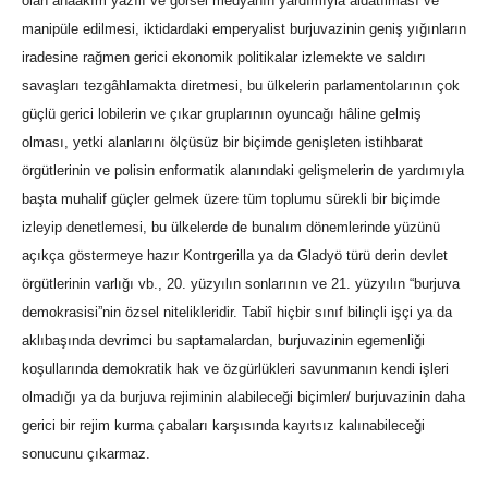
olan anaakım yazılı ve görsel medyanın yardımıyla aldatılması ve
manipüle edilmesi, iktidardaki emperyalist burjuvazinin geniş yığınların
iradesine rağmen gerici ekonomik politikalar izlemekte ve saldırı
savaşları tezgâhlamakta diretmesi, bu ülkelerin parlamentolarının çok
güçlü gerici lobilerin ve çıkar gruplarının oyuncağı hâline gelmiş
olması, yetki alanlarını ölçüsüz bir biçimde genişleten istihbarat
örgütlerinin ve polisin enformatik alanındaki gelişmelerin de yardımıyla
başta muhalif güçler gelmek üzere tüm toplumu sürekli bir biçimde
izleyip denetlemesi, bu ülkelerde de bunalım dönemlerinde yüzünü
açıkça göstermeye hazır Kontrgerilla ya da Gladyö türü derin devlet
örgütlerinin varlığı vb., 20. yüzyılın sonlarının ve 21. yüzyılın “burjuva
demokrasisi”nin özsel nitelikleridir. Tabiî hiçbir sınıf bilinçli işçi ya da
aklıbaşında devrimci bu saptamalardan, burjuvazinin egemenliği
koşullarında demokratik hak ve özgürlükleri savunmanın kendi işleri
olmadığı ya da burjuva rejiminin alabileceği biçimler/ burjuvazinin daha
gerici bir rejim kurma çabaları karşısında kayıtsız kalınabileceği
sonucunu çıkarmaz.