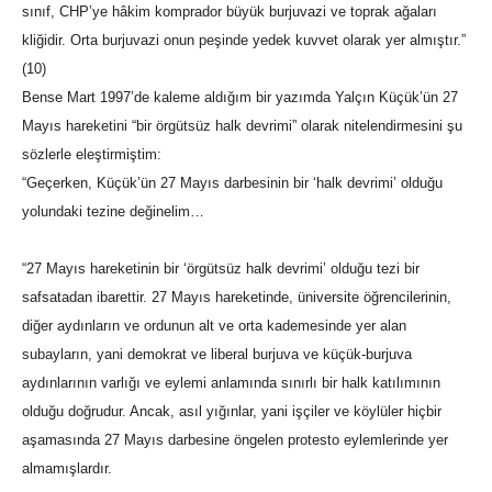
sınıf, CHP’ye hâkim komprador büyük burjuvazi ve toprak ağaları
kliğidir. Orta burjuvazi onun peşinde yedek kuvvet olarak yer almıştır.”
(10)
Bense Mart 1997’de kaleme aldığım bir yazımda Yalçın Küçük’ün 27
Mayıs hareketini “bir örgütsüz halk devrimi” olarak nitelendirmesini şu
sözlerle eleştirmiştim:
“Geçerken, Küçük’ün 27 Mayıs darbesinin bir ‘halk devrimi’ olduğu
yolundaki tezine değinelim…
“27 Mayıs hareketinin bir ‘örgütsüz halk devrimi’ olduğu tezi bir
safsatadan ibarettir. 27 Mayıs hareketinde, üniversite öğrencilerinin,
diğer aydınların ve ordunun alt ve orta kademesinde yer alan
subayların, yani demokrat ve liberal burjuva ve küçük-burjuva
aydınlarının varlığı ve eylemi anlamında sınırlı bir halk katılımının
olduğu doğrudur. Ancak, asıl yığınlar, yani işçiler ve köylüler hiçbir
aşamasında 27 Mayıs darbesine öngelen protesto eylemlerinde yer
almamışlardır.