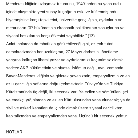
Menderes kliğinin uzlaşmaz tutumunu, 1940’lardan bu yana ordu
içinde oluşmakta yeni subay kuşağının eski ve küflenmiş ordu
hiyerarşisine karşı tepkilerini, üniversite gençliğinin, aydınların ve
memurların DP hükümetinin ekonomik politikasının sonuçlarına ve
siyasal baskılarına karşı öfkesini sayabiliriz.” (13)
Anlatılanlardan da rahatlıkla görülebileceği gibi, az çok tutarlı
demokratizmden her uzaklaşma, 27 Mayıs darbesini lânetleme
yarışına kalkışan liberal yazar ve aydınlarımızı kaçınılmaz olarak
sadece AKP hükümetinin ve siyasal İslâm’ın değil, aynı zamanda
Bayar-Menderes kliğinin ve giderek şovenizmin, emperyalizmin ve en
azılı gericiliğin saflarına doğru çekmektedir. Türkiye’de ve Türkiye
Kürdistanı’nda üç değil, iki seçenek var: Ya ezilen ve sömürülen işçi
ve emekçi yığınlardan ve ezilen Kürt ulusundan yana olunacak; ya da
sivil ve askerî kanatları da içinde olmak üzere siyasal gericilikten,
kapitalizmden ve emperyalizmden yana. Üçüncü bir seçenek yoktur.
NOTLAR