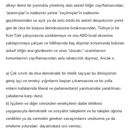
ülkeyi demir bir yumrukla yönetmiş olan askerî kliğin zayıflamasından,
“atanmışlar”ın iradesinin yerine “seçilmişler”in iradesinin
geçirilmesinden ve açık ya da üstü örtülü bir askerî despotizmin yerini
geri de olsa bir burjuva demokrasisine bırakmasından, Türkiye’yi bir
Kürt-Türk çatışmasına sürüklemeye ve onu ABD-İsrail eksenine
yaklaştırmaya çalışan ve hâlihazırda baş düşman konumunda bulunan
askerî kliğin ana gövdesinin ve onun “ulusalcı” uzantılarının
konumlarının zayıflamasından asla rahatsızlık duymaz. Ancak o,
a) Çok sınırlı da olsa demokratik bir nitelik taşıyan bu dönüşümün
geniş işçi ve emekçi yığınlarını baştan çıkarmasına ve bu yolla
onların kafalarında liberal ve parlamentarist yanılsamalar yaratılması
çabalarına karşı durur,
b) İşçilerin ve diğer sömürülen emekçilerin darbe tehlikesi
yaygarasıyla demokratik ve sosyalist taleplerini ve bu talepler uğruna
verdikleri ya da vermeleri gereken savaşımlarını unutturma ya da
erteleme yolundaki dayatmalara izin vermez,