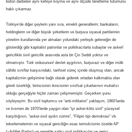
bütün darbeleri aynı kefeye koyma ve aynı ölçüde lânetleme tutumunu
haklı çıkarmaz.
Türkiye’de diğer şeylerin yanı sıra, emekli generallerin; bankaların,
holdinglerin ve diğer büyük şirketlerin ve burjuva siyasal partilerinin
yönetim kurullarında yer almaları yolundaki yerleşik geleneğin de
gösterdiği gibi kapitalist patronlar ve politikacılarla subaylar ve askerî
gericilikle sivil gericilik arasında asla bir Çin Seddi yoktur ve
olmamıştır. Türk ordusunun/ devlet aygıtının, burjuvazi ve diğer mülk
sâhibi sınıflar karşısındaki, tarihsel süreç içinde oluşmuş olan, ancak
kapitalizmin gelişimine bağlı olarak giderek ortadan kalkmakta olan
göreli özerkliği, birincisinin ikincisinin sınıfsal çıkarlarının muhafızı
olduğu gerçeğiyle hiçbir zaman çelişmemiştir. Geçerken şunu
söyleyeyim: Bu sivil toplumcu ve “anti-militarist” yaklaşım, 1960’larda
ve kısmen de 1970’lerde yaygın olan “iyi asker-kötü sivil” yüzeysel
karşıtlığının, “asker-sivil aydın zümre”, “Filipin tipi demokrasi” vb.
tekerlemelerinin ve siyasal gericiliğin esas temsilcisinin özelde AP
(=Adâlet Partisi) ve genelde sağcı sivil politikacılar ve gerici