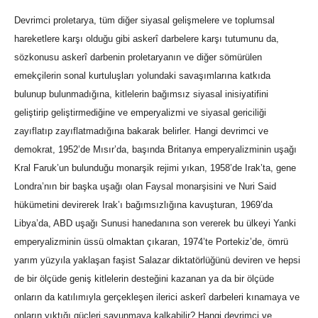
Devrimci proletarya, tüm diğer siyasal gelişmelere ve toplumsal
hareketlere karşı olduğu gibi askerî darbelere karşı tutumunu da,
sözkonusu askerî darbenin proletaryanın ve diğer sömürülen
emekçilerin sonal kurtuluşları yolundaki savaşımlarına katkıda
bulunup bulunmadığına, kitlelerin bağımsız siyasal inisiyatifini
geliştirip geliştirmediğine ve emperyalizmi ve siyasal gericiliği
zayıflatıp zayıflatmadığına bakarak belirler. Hangi devrimci ve
demokrat, 1952’de Mısır’da, başında Britanya emperyalizminin uşağı
Kral Faruk’un bulunduğu monarşik rejimi yıkan, 1958’de Irak’ta, gene
Londra’nın bir başka uşağı olan Faysal monarşisini ve Nuri Said
hükümetini devirerek Irak’ı bağımsızlığına kavuşturan, 1969’da
Libya’da, ABD uşağı Sunusi hanedanına son vererek bu ülkeyi Yanki
emperyalizminin üssü olmaktan çıkaran, 1974’te Portekiz’de, ömrü
yarım yüzyıla yaklaşan faşist Salazar diktatörlüğünü deviren ve hepsi
de bir ölçüde geniş kitlelerin desteğini kazanan ya da bir ölçüde
onların da katılımıyla gerçekleşen ilerici askerî darbeleri kınamaya ve
onların yıktığı güçleri savunmaya kalkabilir? Hangi devrimci ve