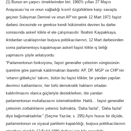
(1) Bunun en çarpıcı örneklerinden biri; 1960’lı yılları 27 Mayıs
Anayasası’na ve onun sağladığı kısmî özgürlüklere karşı savaşla
geçiren Süleyman Demirel ve onun AP’nin gerek 12 Mart 1971 faşist
darbesi öncesinde ve gerekse kendi hükümetini deviren bu darbe
sonrasında askerî klikle el ele çalışmasıdır. İbrahim Kaypakkaya,
iktidardan uzaklaştırılan burjuva politikacılarının, 12 Mart darbesinden
sonra parlamentoyu kapatmayan askerî-faşist klikle iş birliği
yapmasını şöyle anlatıyordu:
“Parlamentonun fonksiyonu, faşist generaller çetesinin süngüsünün
işaretine göre parmak kaldırmaktan ibarettir. AP, DP, MGP ve CHP’nin
‘ortanın göbekçisi’ takımı, bütün bu faşist klikler, bir yandan yapılan
devrimci katliamlarını, her türlü demokratik hakların ortadan
kaldırılmasını olanca güçleriyle desteklerken, öte yandan
parlamentonun muhafazasını istemektedirler. Hattâ… faşist generaller
çetesinin zorbalıklarını yetersiz bulmakta, ‘Daha fazla!’, ‘Daha fazla!’
diye bağırmaktadırlar.” (Seçme Yazılar, s. 295) Aynı husus bir ölçüde,
parlamentonun ve siyasal partilerin kapatıldığı, burjuva politikacılarının