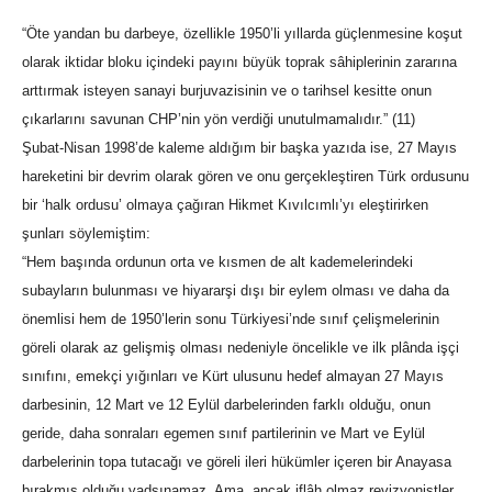
“Öte yandan bu darbeye, özellikle 1950’li yıllarda güçlenmesine koşut
olarak iktidar bloku içindeki payını büyük toprak sâhiplerinin zararına
arttırmak isteyen sanayi burjuvazisinin ve o tarihsel kesitte onun
çıkarlarını savunan CHP’nin yön verdiği unutulmamalıdır.” (11)
Şubat-Nisan 1998’de kaleme aldığım bir başka yazıda ise, 27 Mayıs
hareketini bir devrim olarak gören ve onu gerçekleştiren Türk ordusunu
bir ‘halk ordusu’ olmaya çağıran Hikmet Kıvılcımlı’yı eleştirirken
şunları söylemiştim:
“Hem başında ordunun orta ve kısmen de alt kademelerindeki
subayların bulunması ve hiyararşi dışı bir eylem olması ve daha da
önemlisi hem de 1950’lerin sonu Türkiyesi’nde sınıf çelişmelerinin
göreli olarak az gelişmiş olması nedeniyle öncelikle ve ilk plânda işçi
sınıfını, emekçi yığınları ve Kürt ulusunu hedef almayan 27 Mayıs
darbesinin, 12 Mart ve 12 Eylül darbelerinden farklı olduğu, onun
geride, daha sonraları egemen sınıf partilerinin ve Mart ve Eylül
darbelerinin topa tutacağı ve göreli ileri hükümler içeren bir Anayasa
bırakmış olduğu yadsınamaz. Ama, ancak iflâh olmaz revizyonistler,