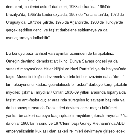
demokrat, bu ilerici askerî darbeleri; 1953’de İran’da, 1964’de
Brezilya’da, 1965’de Endonezya’da, 1967’de Yunanistan’da, 1973’de
Uruguay’da, 1973’de Şili’de, 1976’da Arjantin’de, 1980’de Türkiye’de
gerçekleştirilen gerici ve faşist darbelerle eşitlemeye ya da
aynılaştırmaya kalkabilir?
Bu konuyu bazı tarihsel varsayımlar üzerinden de tartışabiliriz.
Örneğin devrimci demokratlar; İkinci Dünya Savaşı öncesi ya da
sırası Almanyası’nda Hitler kliğini ve Nazi Partisi’ni ya da İtalyası’nda
faşist Mussolini kliğini devirecek ve tekelci burjuvazinin daha “ılımlı”
bir fraksiyonunu iktidara getirebilecek bir askerî darbeye karşı çıkabilir
miydiler/ çıkmalı mıydılar? Onlar; 1936-39 yılları arasında İspanya’da
faşist ve anti-faşist güçler arasında süregelen iç savaşın başında ya
da bu savaş sırasında Frankistleri devirebilecek meşru hükümet
yanlısı bir askerî darbeye karşı çıkabilir miydiler/ çıkmalı mıydılar? Ya
da onlar 1960’ların sonu ve 1970’lerin başı Güney Vietnamı’nda ABD
emperyalizminin kuklası olan askerî rejimleri devirmeye girişebilecek