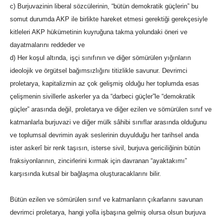
c) Burjuvazinin liberal sözcülerinin, “bütün demokratik güçlerin” bu
somut durumda AKP ile birlikte hareket etmesi gerektiği gerekçesiyle
kitleleri AKP hükümetinin kuyruğuna takma yolundaki öneri ve
dayatmalarını reddeder ve
d) Her koşul altında, işçi sınıfının ve diğer sömürülen yığınların
ideolojik ve örgütsel bağımsızlığını titizlikle savunur. Devrimci
proletarya, kapitalizmin az çok gelişmiş olduğu her toplumda esas
çelişmenin sivillerle askerler ya da “darbeci güçler”le “demokratik
güçler” arasında değil, proletarya ve diğer ezilen ve sömürülen sınıf ve
katmanlarla burjuvazi ve diğer mülk sâhibi sınıflar arasında olduğunu
ve toplumsal devrimin ayak seslerinin duyulduğu her tarihsel anda
ister askerî bir renk taşısın, isterse sivil, burjuva gericiliğinin bütün
fraksiyonlarının, zincirlerini kırmak için davranan “ayaktakımı”
karşısında kutsal bir bağlaşma oluşturacaklarını bilir.
Bütün ezilen ve sömürülen sınıf ve katmanların çıkarlarını savunan
devrimci proletarya, hangi yolla işbaşına gelmiş olursa olsun burjuva