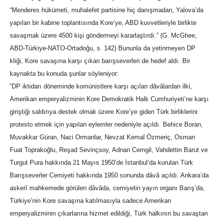
“Menderes hükümeti, muhalefet partisine hiç danışmadan, Yalova’da
yapılan bir kabine toplantısında Kore’ye, ABD kuvvetleriyle birlikte
savaşmak üzere 4500 kişi göndermeyi kararlaştırdı.” (G. McGhee,
ABD-Türkiye-NATO-Ortadoğu, s. 142) Bununla da yetinmeyen DP
kliği, Kore savaşına karşı çıkan barışseverleri de hedef aldı. Bir
kaynakta bu konuda şunlar söyleniyor:
“DP iktidarı döneminde komünistlere karşı açılan dâvâlardan ilki,
Amerikan emperyalizminin Kore Demokratik Halk Cumhuriyeti’ne karşı
giriştiği saldırıya destek olmak üzere Kore’ye giden Türk birliklerini
protesto etmek için yapılan eylemler nedeniyle açıldı. Behice Boran,
Muvakkar Güran, Naci Ormanlar, Nevzat Kemal Özmeriç, Osman
Fuat Toprakoğlu, Reşad Sevinçsoy, Adnan Cemgil, Vahdettin Barut ve
Turgut Pura hakkında 21 Mayıs 1950’de İstanbul’da kurulan Türk
Barışseverler Cemiyeti hakkında 1950 sonunda dâvâ açıldı. Ankara’da
askerî mahkemede görülen dâvâda, cemiyetin yayın organı Barış’da,
Türkiye’nin Kore savaşına katılmasıyla sadece Amerikan
emperyalizminin çıkarlarına hizmet edildiği, Türk halkının bu savaştan