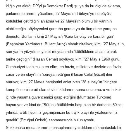
kliğin yer aldığı DP’yi (=Demokrat Parti) şu ya da bu ölçüde aklama,
parlamento ahırını yüceltme, 27 Mayıs’ın Türkiye’ye ne büyük
kötülükler getirdiğini anlatma ve 27 Mayıs’ın olumlu bir yanının
olabileceğini söyleyenleri çarmıha germe ya da linç etme yarışına
dönüştü. Bunların kimi 27 Mayıs’ı “Kara bir olay ve kara bir gün”
(Başbakan Yardımcısı Bülent Arınç) olarak niteliyor, kimi “27 Mayıs’ın,
son yarım yüzyılın siyaset meydanında ‘kötülüklerin anası’ olarak
tarihe geçtiğini” (Hasan Cemal) söylüyor, kimi “27 Mayıs 1960 günü,
Cumhuriyet tarihimizin en elîm, en hazin, millete ve devlete en fazla
zarar veren olayı”nın “cereyan etti”ğini (Hasan Celal Güzel) ileri
sürüyor, kimi 27 Mayıs hareketini anlatırken “38 subay”ın “bir çete
kurup önce bize ait olan devlet iktidarını, sonra onurumuzu ve hukuk
içinde yaşama güvencemizi gasp etti”ğini (Mümtazer Türköne)
buyuruyor ve kimi de “Bütün kötülüklerin başı olan bir darbenin 50’nci
yılında, artık hepimiz geçmişimizin bu trajik olayı ile yüzleşmemiz
gerekir” (Ertuğrul Özkök) saptamasında bulunuyordu.
Sözkonusu moda akımın mensuplarının yazdıklarının kabataslak bir