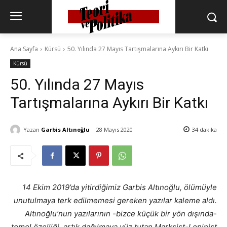
Ana Sayfa
Kürsü
50. Yılında 27 Mayıs Tartışmalarına Aykırı Bir Katkı
Kürsü
50. Yılında 27 Mayıs
Tartışmalarına Aykırı Bir Katkı
Yazan
Garbis Altınoğlu
28 Mayıs 2020
34
dakika
14 Ekim 2019’da yitirdiğimiz Garbis Altınoğlu, ölümüyle
unutulmaya terk edilmemesi gereken yazılar kaleme aldı.
Altınoğlu’nun yazılarının -bizce küçük bir yön dışında-
temel özelliği, artık dağılmaya yüz tutan Marksist-Leninist