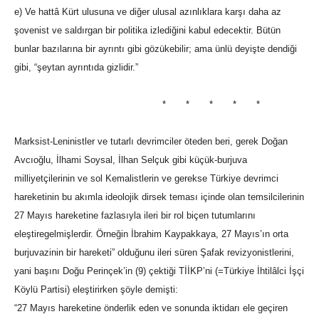
e) Ve hattâ Kürt ulusuna ve diğer ulusal azınlıklara karşı daha az
şovenist ve saldırgan bir politika izlediğini kabul edecektir. Bütün
bunlar bazılarına bir ayrıntı gibi gözükebilir; ama ünlü deyişte dendiği
gibi, “şeytan ayrıntıda gizlidir.”
* * * * *
Marksist-Leninistler ve tutarlı devrimciler öteden beri, gerek Doğan
Avcıoğlu, İlhami Soysal, İlhan Selçuk gibi küçük-burjuva
milliyetçilerinin ve sol Kemalistlerin ve gerekse Türkiye devrimci
hareketinin bu akımla ideolojik dirsek teması içinde olan temsilcilerinin
27 Mayıs hareketine fazlasıyla ileri bir rol biçen tutumlarını
eleştiregelmişlerdir. Örneğin İbrahim Kaypakkaya, 27 Mayıs’ın orta
burjuvazinin bir hareketi” olduğunu ileri süren Şafak revizyonistlerini,
yani başını Doğu Perinçek’in (9) çektiği TİİKP’ni (=Türkiye İhtilâlci İşçi
Köylü Partisi) eleştirirken şöyle demişti:
“27 Mayıs hareketine önderlik eden ve sonunda iktidarı ele geçiren