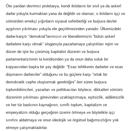
Öte yandan devrimci proletarya, kendi iktidarını bir sivil ya da askerî
darbe yoluyla kurmaktan yana da değildir ve olamaz; o iktidarın işçi ve
sömürülen emekçi yığınların siyasal seferberliği ve burjuva devlet
aygıtının yıkılması yoluyla ele geçirilmesinden yanadır. Ülkemizdeki
darbe-karşıtı “demokrat”larımızın ve liberallerimizin “bütün askerî
darbelere karşı olmak” sloganıyla pazarlamaya çalıştıkları rejim ve
düzen de işte bu çürümüş kapitalist düzenin ve burjuva
parlamentarizminin ta kendisinden ya da onun daha soluk bir
kopyasından başka bir şey değildir. “Esas tehlikenin darbeler ve esas
düşmanın darbeciler” olduğunu ve bu güçlere karşı “ortak bir
demokratik cephe oluşturmak gerektiğini” ileri süren burjuva
toplumbilimcileri, yazarları ve politikacıları böylece, dikkatleri sömürü
düzeninin yıkılması görevinden uzaklaştırmaya, eşitsizlik, adâletsizlik
ve her tür baskının kaynağının, sınıflı toplum, kapitalizm ve
emperyalizm olduğu gerçeğinin üzerini örtmeye ve böylelikle işçi
sınıfını aldatmaya ve onun ideolojik ve örgütsel bağımsızlığını yok
etmeye çalışmaktadırlar.