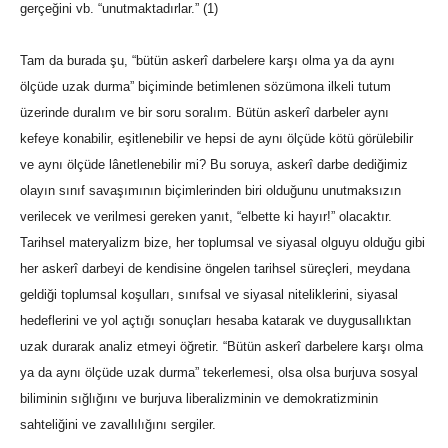
gerçeğini vb. “unutmaktadırlar.” (1)
Tam da burada şu, “bütün askerî darbelere karşı olma ya da aynı
ölçüde uzak durma” biçiminde betimlenen sözümona ilkeli tutum
üzerinde duralım ve bir soru soralım. Bütün askerî darbeler aynı
kefeye konabilir, eşitlenebilir ve hepsi de aynı ölçüde kötü görülebilir
ve aynı ölçüde lânetlenebilir mi? Bu soruya, askerî darbe dediğimiz
olayın sınıf savaşımının biçimlerinden biri olduğunu unutmaksızın
verilecek ve verilmesi gereken yanıt, “elbette ki hayır!” olacaktır.
Tarihsel materyalizm bize, her toplumsal ve siyasal olguyu olduğu gibi
her askerî darbeyi de kendisine öngelen tarihsel süreçleri, meydana
geldiği toplumsal koşulları, sınıfsal ve siyasal niteliklerini, siyasal
hedeflerini ve yol açtığı sonuçları hesaba katarak ve duygusallıktan
uzak durarak analiz etmeyi öğretir. “Bütün askerî darbelere karşı olma
ya da aynı ölçüde uzak durma” tekerlemesi, olsa olsa burjuva sosyal
biliminin sığlığını ve burjuva liberalizminin ve demokratizminin
sahteliğini ve zavallılığını sergiler.