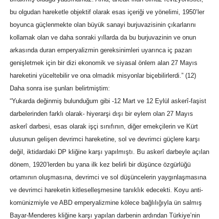
bu olgudan hareketle objektif olarak esas içeriği ve yönelimi, 1950’ler
boyunca güçlenmekte olan büyük sanayi burjuvazisinin çıkarlarını
kollamak olan ve daha sonraki yıllarda da bu burjuvazinin ve onun
arkasında duran emperyalizmin gereksinimleri uyarınca iç pazarı
genişletmek için bir dizi ekonomik ve siyasal önlem alan 27 Mayıs
hareketini yüceltebilir ve ona olmadık misyonlar biçebilirlerdi.” (12)
Daha sonra ise şunları belirtmiştim:
“Yukarda değinmiş bulunduğum gibi -12 Mart ve 12 Eylül askerî-faşist
darbelerinden farklı olarak- hiyerarşi dışı bir eylem olan 27 Mayıs
askerî darbesi, esas olarak işçi sınıfının, diğer emekçilerin ve Kürt
ulusunun gelişen devrimci hareketine, sol ve devrimci güçlere karşı
değil, iktidardaki DP kliğine karşı yapılmıştı. Bu askerî darbeyle açılan
dönem, 1920’lerden bu yana ilk kez belirli bir düşünce özgürlüğü
ortamının oluşmasına, devrimci ve sol düşüncelerin yaygınlaşmasına
ve devrimci hareketin kitleselleşmesine tanıklık edecekti. Koyu anti-
komünizmiyle ve ABD emperyalizmine kölece bağlılığıyla ün salmış
Bayar-Menderes kliğine karşı yapılan darbenin ardından Türkiye’nin