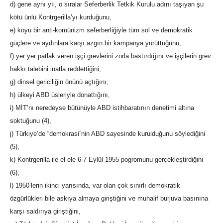
d) gene aynı yıl, o sıralar Seferberlik Tetkik Kurulu adını taşıyan şu
kötü ünlü Kontrgerilla’yı kurduğunu,
e) koyu bir anti-komünizm seferberliğiyle tüm sol ve demokratik
güçlere ve aydınlara karşı azgın bir kampanya yürüttüğünü,
f) yer yer patlak veren işçi grevlerini zorla bastırdığını ve işçilerin grev
hakkı talebini inatla reddettiğini,
g) dinsel gericiliğin önünü açtığını,
h) ülkeyi ABD üsleriyle donattığını,
i) MİT’nı neredeyse bütünüyle ABD istihbaratının denetimi altına
soktuğunu (4),
j) Türkiye’de “demokrasi”nin ABD sayesinde kurulduğunu söylediğini
(5),
k) Kontrgerilla ile el ele 6-7 Eylül 1955 pogromunu gerçekleştirdiğini
(6),
l) 1950’lerin ikinci yarısında, var olan çok sınırlı demokratik
özgürlükleri bile askıya almaya giriştiğini ve muhalif burjuva basınına
karşı saldırıya giriştiğini,