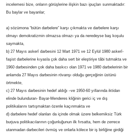
incelemesi bize, onların görüşlerine ilişkin bazı ipuçları sunmaktadır:
Bu baylar ve bayanlar;
a) sözümona “bütün darbelere” karşı çıkmakta ve darbelere karşı
olmayı demokratizmin olmazsa olmazı ya da neredeyse baş koşulu
saymakta,
b) 27 Mayıs askerî darbesini 12 Mart 1971 ve 12 Eylül 1980 askerî-
faşist darbelerine kıyasla çok daha sert bir eleştiriye tâbi tutmakta ve
1960 darbesinden çok daha baskıcı olan 1971 ve 1980 darbelerinin bir
anlamda 27 Mayıs darbesinin rövanşı olduğu gerçeğinin üstünü
örtmekte,
c) 27 Mayıs darbesinin hedef aldığı –ve 1950-60 yıllarında iktidarı
elinde bulunduran- Bayar-Menderes kliğinin gerici iç ve dış
politikalarını tartışmaktan özenle kaçınmakta ve
d) darbelere hedef olanları da içinde olmak üzere belkemiksiz Türk
burjuva politikacılarının çoğunluğunun ilk fırsatta, hem de zerrece
utanmadan darbecileri övmüş ve onlarla kölece bir iş birliğine girdiği