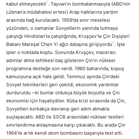
iii
kabul etmeyecekti
. Tayvan’ın bombalanmasıyla (ABD’nin
Lübnan’a müdahalesi ertesi) Arap halklarına yardım
arasında bağ kurulacaktı. 1959’da sınır meselesi
yüzünden, o zamanlar Sovyetlerin yanında tutmaya
çalıştığı Hindistan’la çatıştığında, Kruşçev’le Çin Dışişleri
iv
Bakanı Mareşal Chen Yi ağız dalaşına girişiyordu
. İşte
ipler o noktada koptu. Sonunda Kruşçev, maceracı
adımlar atma tehlikesi baş gösteren Çin’in nükleer
programına desteğe son verdi. 1960 baharında, kopuş
kamuoyuna açık hale geldi. Temmuz ayında Çin’deki
Sovyet teknikerleri geri çekildi, ekonomik yardımlar
durduruldu ‒ki bunlar oldukça büyük boyutta ve Çin
ekonomisi için hayatiydiler. Küba krizi sırasında da Çin,
Sovyetleri korkakça davranıp geri adım atmakla
suçlayacaktı. ABD ile SSCB arasındaki nükleer testleri
sınırlandırma anlaşmasına karşı çıkacaktı. Bu arada Çin
1964’te artık kendi atom bombasını başarıyla test etti.