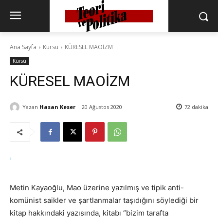
Ana Sayfa
Kürsü
KÜRESEL MAOİZM
Kürsü
KÜRESEL MAOİZM
Yazan
Hasan Keser
20 Ağustos 2020
72
dakika
i
Metin Kayaoğlu, Mao üzerine yazılmış ve tipik anti-
komünist saikler ve şartlanmalar taşıdığını söylediği bir
kitap hakkındaki yazısında, kitabı “bizim tarafta