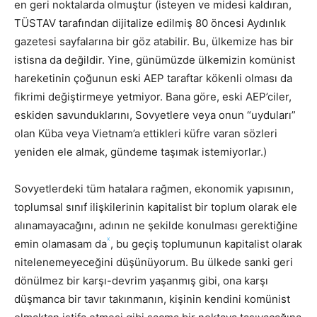
en geri noktalarda olmuştur (isteyen ve midesi kaldıran,
TÜSTAV tarafından dijitalize edilmiş 80 öncesi Aydınlık
gazetesi sayfalarına bir göz atabilir. Bu, ülkemize has bir
istisna da değildir. Yine, günümüzde ülkemizin komünist
hareketinin çoğunun eski AEP taraftar kökenli olması da
fikrimi değiştirmeye yetmiyor. Bana göre, eski AEP’ciler,
eskiden savunduklarını, Sovyetlere veya onun “uyduları”
olan Küba veya Vietnam’a ettikleri küfre varan sözleri
yeniden ele almak, gündeme taşımak istemiyorlar.)
Sovyetlerdeki tüm hatalara rağmen, ekonomik yapısının,
toplumsal sınıf ilişkilerinin kapitalist bir toplum olarak ele
alınamayacağını, adının ne şekilde konulması gerektiğine
x
emin olamasam da
, bu geçiş toplumunun kapitalist olarak
nitelenemeyeceğini düşünüyorum. Bu ülkede sanki geri
dönülmez bir karşı-devrim yaşanmış gibi, ona karşı
düşmanca bir tavır takınmanın, kişinin kendini komünist