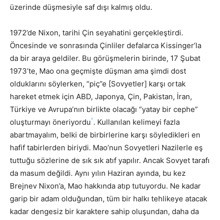
üzerinde düşmesiyle saf dışı kalmış oldu.
1972’de Nixon, tarihi Çin seyahatini gerçekleştirdi.
Öncesinde ve sonrasında Çinliler defalarca Kissinger’la
da bir araya geldiler. Bu görüşmelerin birinde, 17 Şubat
1973’te, Mao ona geçmişte düşman ama şimdi dost
olduklarını söylerken, “piç”e [Sovyetler] karşı ortak
hareket etmek için ABD, Japonya, Çin, Pakistan, İran,
Türkiye ve Avrupa’nın birlikte olacağı “yatay bir cephe”
v
oluşturmayı öneriyordu
. Kullanılan kelimeyi fazla
abartmayalım, belki de birbirlerine karşı söyledikleri en
hafif tabirlerden biriydi. Mao’nun Sovyetleri Nazilerle eş
tuttuğu sözlerine de sık sık atıf yapılır. Ancak Sovyet tarafı
da masum değildi. Aynı yılın Haziran ayında, bu kez
Brejnev Nixon’a, Mao hakkında atıp tutuyordu. Ne kadar
garip bir adam olduğundan, tüm bir halkı tehlikeye atacak
kadar dengesiz bir karaktere sahip oluşundan, daha da