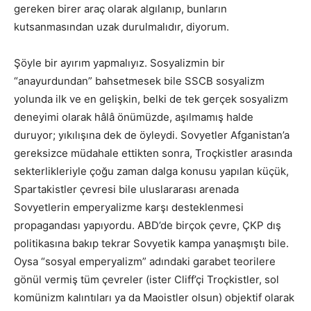
gereken birer araç olarak algılanıp, bunların
kutsanmasından uzak durulmalıdır, diyorum.
Şöyle bir ayırım yapmalıyız. Sosyalizmin bir
“anayurdundan” bahsetmesek bile SSCB sosyalizm
yolunda ilk ve en gelişkin, belki de tek gerçek sosyalizm
deneyimi olarak hâlâ önümüzde, aşılmamış halde
duruyor; yıkılışına dek de öyleydi. Sovyetler Afganistan’a
gereksizce müdahale ettikten sonra, Troçkistler arasında
sekterlikleriyle çoğu zaman dalga konusu yapılan küçük,
Spartakistler çevresi bile uluslararası arenada
Sovyetlerin emperyalizme karşı desteklenmesi
propagandası yapıyordu. ABD’de birçok çevre, ÇKP dış
politikasına bakıp tekrar Sovyetik kampa yanaşmıştı bile.
Oysa “sosyal emperyalizm” adındaki garabet teorilere
gönül vermiş tüm çevreler (ister Cliff’çi Troçkistler, sol
komünizm kalıntıları ya da Maoistler olsun) objektif olarak