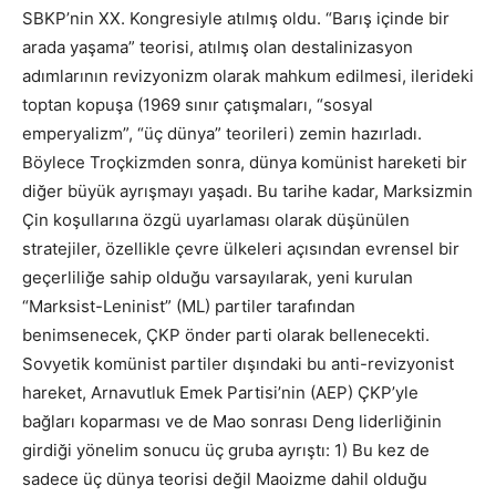
SBKP’nin XX. Kongresiyle atılmış oldu. “Barış içinde bir
arada yaşama” teorisi, atılmış olan destalinizasyon
adımlarının revizyonizm olarak mahkum edilmesi, ilerideki
toptan kopuşa (1969 sınır çatışmaları, “sosyal
emperyalizm”, “üç dünya” teorileri) zemin hazırladı.
Böylece Troçkizmden sonra, dünya komünist hareketi bir
diğer büyük ayrışmayı yaşadı. Bu tarihe kadar, Marksizmin
Çin koşullarına özgü uyarlaması olarak düşünülen
stratejiler, özellikle çevre ülkeleri açısından evrensel bir
geçerliliğe sahip olduğu varsayılarak, yeni kurulan
“Marksist-Leninist” (ML) partiler tarafından
benimsenecek, ÇKP önder parti olarak bellenecekti.
Sovyetik komünist partiler dışındaki bu anti-revizyonist
hareket, Arnavutluk Emek Partisi’nin (AEP) ÇKP’yle
bağları koparması ve de Mao sonrası Deng liderliğinin
girdiği yönelim sonucu üç gruba ayrıştı: 1) Bu kez de
sadece üç dünya teorisi değil Maoizme dahil olduğu