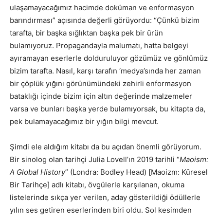
ulaşamayacağımız hacimde doküman ve enformasyon
barındırması” açısında değerli görüyordu: “Çünkü bizim
tarafta, bir başka sığlıktan başka pek bir ürün
bulamıyoruz. Propagandayla malumatı, hatta belgeyi
ayıramayan eserlerle dolduruluyor gözümüz ve gönlümüz
bizim tarafta. Nasıl, karşı tarafın ‘medya’sında her zaman
bir çöplük yığını görünümündeki zehirli enformasyon
bataklığı içinde bizim için altın değerinde malzemeler
varsa ve bunları başka yerde bulamıyorsak, bu kitapta da,
pek bulamayacağımız bir yığın bilgi mevcut.
Şimdi ele aldığım kitabı da bu açıdan önemli görüyorum.
Bir sinolog olan tarihçi Julia Lovell’ın 2019 tarihli “
Maoism:
A Global History
” (Londra: Bodley Head) [Maoizm: Küresel
Bir Tarihçe] adlı kitabı, övgülerle karşılanan, okuma
listelerinde sıkça yer verilen, aday gösterildiği ödüllerle
yılın ses getiren eserlerinden biri oldu. Sol kesimden