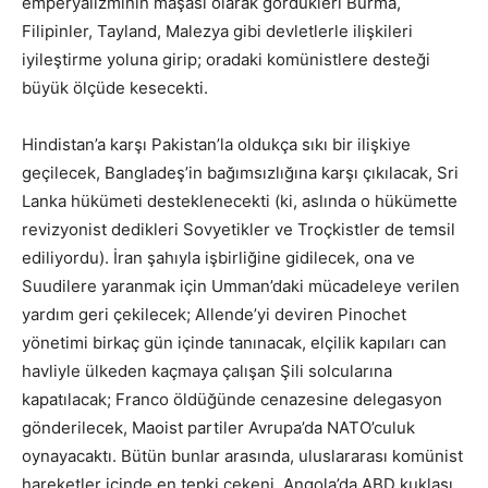
emperyalizminin maşası olarak gördükleri Burma,
Filipinler, Tayland, Malezya gibi devletlerle ilişkileri
iyileştirme yoluna girip; oradaki komünistlere desteği
büyük ölçüde kesecekti.
Hindistan’a karşı Pakistan’la oldukça sıkı bir ilişkiye
geçilecek, Bangladeş’in bağımsızlığına karşı çıkılacak, Sri
Lanka hükümeti desteklenecekti (ki, aslında o hükümette
revizyonist dedikleri Sovyetikler ve Troçkistler de temsil
ediliyordu). İran şahıyla işbirliğine gidilecek, ona ve
Suudilere yaranmak için Umman’daki mücadeleye verilen
yardım geri çekilecek; Allende’yi deviren Pinochet
yönetimi birkaç gün içinde tanınacak, elçilik kapıları can
havliyle ülkeden kaçmaya çalışan Şili solcularına
kapatılacak; Franco öldüğünde cenazesine delegasyon
gönderilecek, Maoist partiler Avrupa’da NATO’culuk
oynayacaktı. Bütün bunlar arasında, uluslararası komünist
hareketler içinde en tepki çekeni, Angola’da ABD kuklası