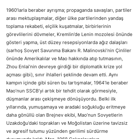
1960’larla beraber ayrışma; propaganda savaşları, partiler
arası mektuplaşmalar, diğer ülke partilerinden yandaş
toplama rekabeti, elçilik kuşatmalar, birbirlerinin
görevlilerini dövmeler, Kremlin’de Lenin mozolesi önünde
gösteri yapma, üst düzey resepsiyonlarda ağız dalaşları
(sarhoş Sovyet Savunma Bakanı R. Malinovski’nin Çinliler
önünde Amerikalılar ve Mao hakkında atıp tutmasının,
Zhou Enlai’nin devreye girdiği bir diplomatik krize yol
açması gibi), sınır ihlalleri şeklinde devam etti. Aynı
kampın içinde gibi süren bu tartışmalar, 1964’le beraber
Mao’nun SSCB’yi artık bir tehdit olarak görmesiyle,
düşmanlar arası çekişmeye dönüşüyordu. Belki ilk
yıllarında, yumuşamaya ve aradaki soğukluğu eritmeye
daha gönüllü olan Brejnev ekibi, Mao’nun Sovyetlerin
Uzakdoğu’daki toprakları ve Moğolistan üzerine tavizsiz
ve agresif tutumu yüzünden gerilimi sürdürme