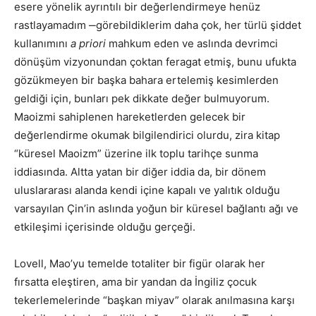
esere yönelik ayrıntılı bir değerlendirmeye henüz
rastlayamadım ‒görebildiklerim daha çok, her türlü şiddet
kullanımını
a priori
mahkum eden ve aslında devrimci
dönüşüm vizyonundan çoktan feragat etmiş, bunu ufukta
gözükmeyen bir başka bahara ertelemiş kesimlerden
geldiği için, bunları pek dikkate değer bulmuyorum.
Maoizmi sahiplenen hareketlerden gelecek bir
değerlendirme okumak bilgilendirici olurdu, zira kitap
“küresel Maoizm” üzerine ilk toplu tarihçe sunma
iddiasında. Altta yatan bir diğer iddia da, bir dönem
uluslararası alanda kendi içine kapalı ve yalıtık olduğu
varsayılan Çin’in aslında yoğun bir küresel bağlantı ağı ve
etkileşimi içerisinde olduğu gerçeği.
Lovell, Mao’yu temelde totaliter bir figür olarak her
fırsatta eleştiren, ama bir yandan da İngiliz çocuk
tekerlemelerinde “başkan miyav” olarak anılmasına karşı