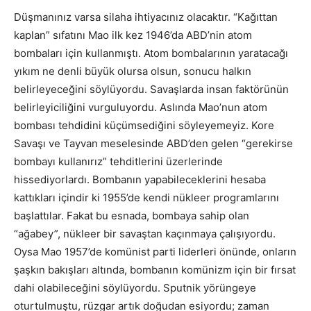
Düşmanınız varsa silaha ihtiyacınız olacaktır. “Kağıttan
kaplan” sıfatını Mao ilk kez 1946’da ABD’nin atom
bombaları için kullanmıştı. Atom bombalarının yaratacağı
yıkım ne denli büyük olursa olsun, sonucu halkın
belirleyeceğini söylüyordu. Savaşlarda insan faktörünün
belirleyiciliğini vurguluyordu. Aslında Mao’nun atom
bombası tehdidini küçümsediğini söyleyemeyiz. Kore
Savaşı ve Tayvan meselesinde ABD’den gelen “gerekirse
bombayı kullanırız” tehditlerini üzerlerinde
hissediyorlardı. Bombanın yapabileceklerini hesaba
kattıkları içindir ki 1955’de kendi nükleer programlarını
başlattılar. Fakat bu esnada, bombaya sahip olan
“ağabey”, nükleer bir savaştan kaçınmaya çalışıyordu.
Oysa Mao 1957’de komünist parti liderleri önünde, onların
şaşkın bakışları altında, bombanın komünizm için bir fırsat
dahi olabileceğini söylüyordu. Sputnik yörüngeye
oturtulmuştu, rüzgar artık doğudan esiyordu; zaman