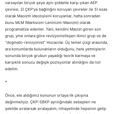
varsayılan birçok şeye aynı şiddetle karşı çıkan AEP
çevresi, 2) ÇKP’ye bağlılığını koruyan çevreler ile 3) esas
olarak Maoizm ideolojisini koruyanlar, hatta sonradan
bunu MLM (Marksizm-Leninizm-Maoizm) olarak
programatize edenler. Yani, kendini Maoist gören son
grup, yine onlara göre revizyonistleşen ikinci grup ve de
“dogmato-revizyonist” Hocacılar. Üç temel çizgi arasında,
ara konumlarda bulunanların olduğunu, hele yetmişlerin
sonunda birçok grubun yaşadığı teorik karmaşa ve
karışıklık sonucu değişik pozisyonlar alındığını da not
edelim.
*
Önce, ele aldığımız konunun ortaya ilk çıkışına
değinmeliyiz. ÇKP-SBKP ayrılığındaki sebepleri ne
şekilde sıralarsak sıralayalım, nihayetinde hepsinin gelip