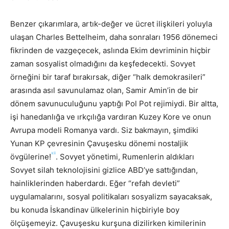
Benzer çıkarımlara, artık-değer ve ücret ilişkileri yoluyla
ulaşan Charles Bettelheim, daha sonraları 1956 dönemeci
fikrinden de vazgeçecek, aslında Ekim devriminin hiçbir
zaman sosyalist olmadığını da keşfedecekti. Sovyet
örneğini bir taraf bırakırsak, diğer “halk demokrasileri”
arasında asıl savunulamaz olan, Samir Amin’in de bir
dönem savunuculuğunu yaptığı Pol Pot rejimiydi. Bir altta,
işi hanedanlığa ve ırkçılığa vardıran Kuzey Kore ve onun
Avrupa modeli Romanya vardı. Siz bakmayın, şimdiki
Yunan KP çevresinin Çavuşesku dönemi nostaljik
xii
övgülerine!
. Sovyet yönetimi, Rumenlerin aldıkları
Sovyet silah teknolojisini gizlice ABD’ye sattığından,
hainliklerinden haberdardı. Eğer “refah devleti”
uygulamalarını, sosyal politikaları sosyalizm sayacaksak,
bu konuda İskandinav ülkelerinin hiçbiriyle boy
ölçüşemeyiz. Çavuşesku kurşuna dizilirken kimilerinin