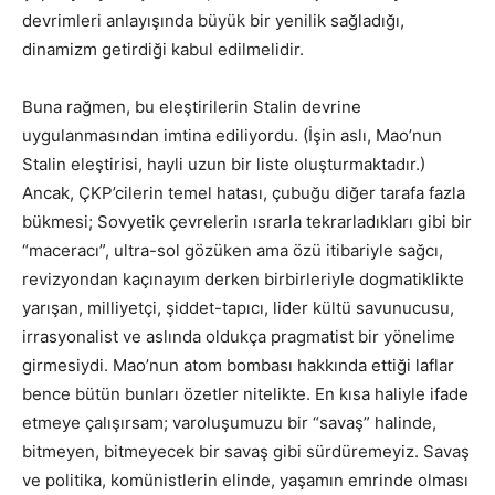
devrimleri anlayışında büyük bir yenilik sağladığı,
dinamizm getirdiği kabul edilmelidir.
Buna rağmen, bu eleştirilerin Stalin devrine
uygulanmasından imtina ediliyordu. (İşin aslı, Mao’nun
Stalin eleştirisi, hayli uzun bir liste oluşturmaktadır.)
Ancak, ÇKP’cilerin temel hatası, çubuğu diğer tarafa fazla
bükmesi; Sovyetik çevrelerin ısrarla tekrarladıkları gibi bir
“maceracı”, ultra-sol gözüken ama özü itibariyle sağcı,
revizyondan kaçınayım derken birbirleriyle dogmatiklikte
yarışan, milliyetçi, şiddet-tapıcı, lider kültü savunucusu,
irrasyonalist ve aslında oldukça pragmatist bir yönelime
girmesiydi. Mao’nun atom bombası hakkında ettiği laflar
bence bütün bunları özetler nitelikte. En kısa haliyle ifade
etmeye çalışırsam; varoluşumuzu bir “savaş” halinde,
bitmeyen, bitmeyecek bir savaş gibi sürdüremeyiz. Savaş
ve politika, komünistlerin elinde, yaşamın emrinde olması