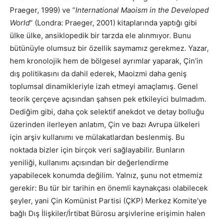
Praeger, 1999) ve “
International Maoism in the Developed
World
” (Londra: Praeger, 2001) kitaplarında yaptığı gibi
ülke ülke, ansiklopedik bir tarzda ele alınmıyor. Bunu
bütünüyle olumsuz bir özellik saymamız gerekmez. Yazar,
hem kronolojik hem de bölgesel ayrımlar yaparak, Çin’in
dış politikasını da dahil ederek, Maoizmi daha geniş
toplumsal dinamikleriyle izah etmeyi amaçlamış. Genel
teorik çerçeve açısından şahsen pek etkileyici bulmadım.
Dediğim gibi, daha çok selektif anekdot ve detay bolluğu
üzerinden ilerleyen anlatım, Çin ve bazı Avrupa ülkeleri
için arşiv kullanımı ve mülakatlardan beslenmiş. Bu
noktada bizler için birçok veri sağlayabilir. Bunların
yeniliği, kullanımı açısından bir değerlendirme
yapabilecek konumda değilim. Yalnız, şunu not etmemiz
gerekir: Bu tür bir tarihin en önemli kaynakçası olabilecek
şeyler, yani Çin Komünist Partisi (ÇKP) Merkez Komite’ye
bağlı Dış İlişkiler/İrtibat Bürosu arşivlerine erişimin halen