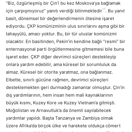
“Biz, özgürleşmiş bir Çin’i bu kez Moskova’ya bağlamak
viii
için çarpışmıyoruz” yanıtı verdiği bilinmektedir
. Bu yanıt
basit, dönemsel bir değerlendirmenin ötesine işaret
ediyordu. ÇKP komünizminin ulus sınırlarını aşma gibi bir
tahayyülü, amacı yoktur. Bu, bir tür uluslar komünizmi
olacaktır. En basitinden, Pekin’in kendine bağlı “resmi” bir
enternasyonal parti örgütlenmesine gitmemesi bile buna
işaret eder. ÇKP diğer devrimci süreçleri destekleyip
onlara yardım edebilir, ama küresel bir sorumluluk da
almaz. Küresel bir otorite yaratmaz, ona bağlanmaz.
Elbette, sınırlı gücüne rağmen, devrimci süreçleri
desteklemekten geri durmadığı zamanlar olmuştur. Çin’in
dış yardımlarının, hem insan hem mali kaynaklarının
büyük kısmı, Kuzey Kore ve Kuzey Vietnam’a gitmişti.
Moğolistan ve Arnavutluk’a da önemli sayılabilecek
yardımlar yapıldı. Başta Tanzanya ve Zambiya olmak
üzere Afrika’da birçok ülke ve harekete oldukça cömert