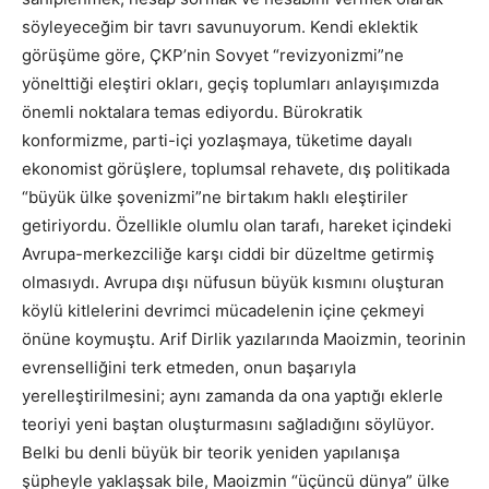
söyleyeceğim bir tavrı savunuyorum. Kendi eklektik
görüşüme göre, ÇKP’nin Sovyet “revizyonizmi”ne
yönelttiği eleştiri okları, geçiş toplumları anlayışımızda
önemli noktalara temas ediyordu. Bürokratik
konformizme, parti-içi yozlaşmaya, tüketime dayalı
ekonomist görüşlere, toplumsal rehavete, dış politikada
“büyük ülke şovenizmi”ne birtakım haklı eleştiriler
getiriyordu. Özellikle olumlu olan tarafı, hareket içindeki
Avrupa-merkezciliğe karşı ciddi bir düzeltme getirmiş
olmasıydı. Avrupa dışı nüfusun büyük kısmını oluşturan
köylü kitlelerini devrimci mücadelenin içine çekmeyi
önüne koymuştu. Arif Dirlik yazılarında Maoizmin, teorinin
evrenselliğini terk etmeden, onun başarıyla
yerelleştirilmesini; aynı zamanda da ona yaptığı eklerle
teoriyi yeni baştan oluşturmasını sağladığını söylüyor.
Belki bu denli büyük bir teorik yeniden yapılanışa
şüpheyle yaklaşsak bile, Maoizmin “üçüncü dünya” ülke