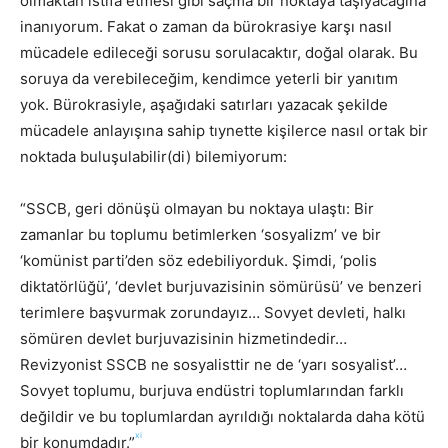
olmaktan istifa etmesi gibi saçma bir noktaya taşıyacağına
inanıyorum. Fakat o zaman da bürokrasiye karşı nasıl
mücadele edileceği sorusu sorulacaktır, doğal olarak. Bu
soruya da verebileceğim, kendimce yeterli bir yanıtım
yok. Bürokrasiyle, aşağıdaki satırları yazacak şekilde
mücadele anlayışına sahip tıynette kişilerce nasıl ortak bir
noktada buluşulabilir(di) bilemiyorum:
“SSCB, geri dönüşü olmayan bu noktaya ulaştı: Bir
zamanlar bu toplumu betimlerken ‘sosyalizm’ ve bir
‘komünist parti’den söz edebiliyorduk. Şimdi, ‘polis
diktatörlüğü’, ‘devlet burjuvazisinin sömürüsü’ ve benzeri
terimlere başvurmak zorundayız… Sovyet devleti, halkı
sömüren devlet burjuvazisinin hizmetindedir…
Revizyonist SSCB ne sosyalisttir ne de ‘yarı sosyalist’…
Sovyet toplumu, burjuva endüstri toplumlarından farklı
değildir ve bu toplumlardan ayrıldığı noktalarda daha kötü
xi
bir konumdadır.”