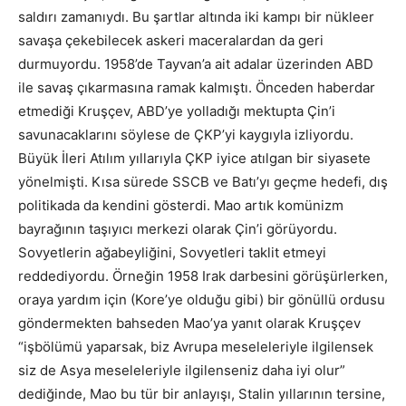
saldırı zamanıydı. Bu şartlar altında iki kampı bir nükleer
savaşa çekebilecek askeri maceralardan da geri
durmuyordu. 1958’de Tayvan’a ait adalar üzerinden ABD
ile savaş çıkarmasına ramak kalmıştı. Önceden haberdar
etmediği Kruşçev, ABD’ye yolladığı mektupta Çin’i
savunacaklarını söylese de ÇKP’yi kaygıyla izliyordu.
Büyük İleri Atılım yıllarıyla ÇKP iyice atılgan bir siyasete
yönelmişti. Kısa sürede SSCB ve Batı’yı geçme hedefi, dış
politikada da kendini gösterdi. Mao artık komünizm
bayrağının taşıyıcı merkezi olarak Çin’i görüyordu.
Sovyetlerin ağabeyliğini, Sovyetleri taklit etmeyi
reddediyordu. Örneğin 1958 Irak darbesini görüşürlerken,
oraya yardım için (Kore’ye olduğu gibi) bir gönüllü ordusu
göndermekten bahseden Mao’ya yanıt olarak Kruşçev
“işbölümü yaparsak, biz Avrupa meseleleriyle ilgilensek
siz de Asya meseleleriyle ilgilenseniz daha iyi olur”
dediğinde, Mao bu tür bir anlayışı, Stalin yıllarının tersine,