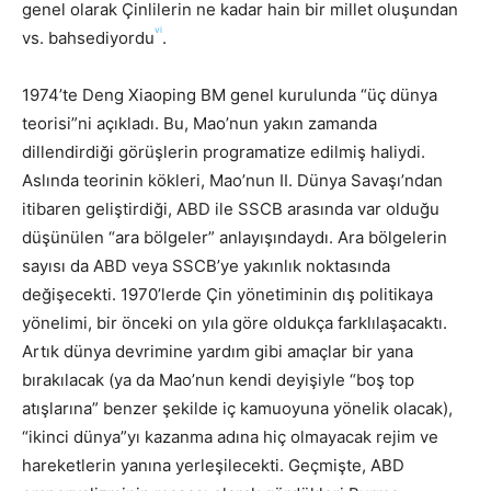
genel olarak Çinlilerin ne kadar hain bir millet oluşundan
vi
vs. bahsediyordu
.
1974’te Deng Xiaoping BM genel kurulunda “üç dünya
teorisi”ni açıkladı. Bu, Mao’nun yakın zamanda
dillendirdiği görüşlerin programatize edilmiş haliydi.
Aslında teorinin kökleri, Mao’nun II. Dünya Savaşı’ndan
itibaren geliştirdiği, ABD ile SSCB arasında var olduğu
düşünülen “ara bölgeler” anlayışındaydı. Ara bölgelerin
sayısı da ABD veya SSCB’ye yakınlık noktasında
değişecekti. 1970’lerde Çin yönetiminin dış politikaya
yönelimi, bir önceki on yıla göre oldukça farklılaşacaktı.
Artık dünya devrimine yardım gibi amaçlar bir yana
bırakılacak (ya da Mao’nun kendi deyişiyle “boş top
atışlarına” benzer şekilde iç kamuoyuna yönelik olacak),
“ikinci dünya”yı kazanma adına hiç olmayacak rejim ve
hareketlerin yanına yerleşilecekti. Geçmişte, ABD