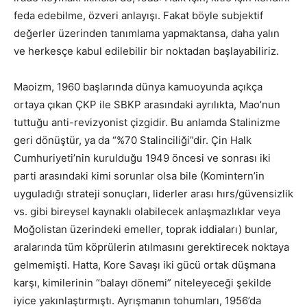
feda edebilme, özveri anlayışı. Fakat böyle subjektif
değerler üzerinden tanımlama yapmaktansa, daha yalın
ve herkesçe kabul edilebilir bir noktadan başlayabiliriz.
Maoizm, 1960 başlarında dünya kamuoyunda açıkça
ortaya çıkan ÇKP ile SBKP arasındaki ayrılıkta, Mao’nun
tuttuğu anti-revizyonist çizgidir. Bu anlamda Stalinizme
geri dönüştür, ya da “%70 Stalinciliği”dir. Çin Halk
Cumhuriyeti’nin kurulduğu 1949 öncesi ve sonrası iki
parti arasındaki kimi sorunlar olsa bile (Komintern’in
uyguladığı strateji sonuçları, liderler arası hırs/güvensizlik
vs. gibi bireysel kaynaklı olabilecek anlaşmazlıklar veya
Moğolistan üzerindeki emeller, toprak iddiaları) bunlar,
aralarında tüm köprülerin atılmasını gerektirecek noktaya
gelmemişti. Hatta, Kore Savaşı iki gücü ortak düşmana
karşı, kimilerinin “balayı dönemi” niteleyeceği şekilde
iyice yakınlaştırmıştı. Ayrışmanın tohumları, 1956’da