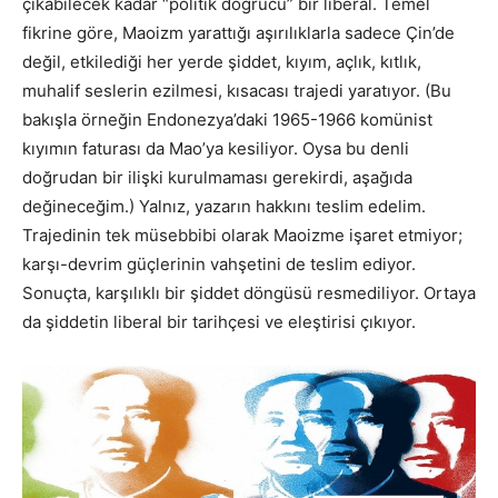
çıkabilecek kadar “politik doğrucu” bir liberal. Temel
fikrine göre, Maoizm yarattığı aşırılıklarla sadece Çin’de
değil, etkilediği her yerde şiddet, kıyım, açlık, kıtlık,
muhalif seslerin ezilmesi, kısacası trajedi yaratıyor. (Bu
bakışla örneğin Endonezya’daki 1965-1966 komünist
kıyımın faturası da Mao’ya kesiliyor. Oysa bu denli
doğrudan bir ilişki kurulmaması gerekirdi, aşağıda
değineceğim.) Yalnız, yazarın hakkını teslim edelim.
Trajedinin tek müsebbibi olarak Maoizme işaret etmiyor;
karşı-devrim güçlerinin vahşetini de teslim ediyor.
Sonuçta, karşılıklı bir şiddet döngüsü resmediliyor. Ortaya
da şiddetin liberal bir tarihçesi ve eleştirisi çıkıyor.