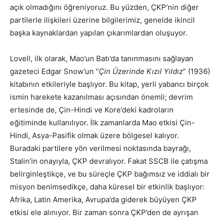
açık olmadığını öğreniyoruz. Bu yüzden, ÇKP’nin diğer
partilerle ilişkileri üzerine bilgilerimiz, genelde ikincil
başka kaynaklardan yapılan çıkarımlardan oluşuyor.
Lovell, ilk olarak, Mao’un Batı’da tanınmasını sağlayan
gazeteci Edgar Snow’un “
Çin Üzerinde Kızıl Yıldız
” (1936)
kitabının etkileriyle başlıyor. Bu kitap, yerli yabancı birçok
ismin harekete kazanılması açısından önemli; devrim
ertesinde de, Çin-Hindi ve Kore’deki kadroların
eğitiminde kullanılıyor. İlk zamanlarda Mao etkisi Çin-
Hindi, Asya-Pasifik olmak üzere bölgesel kalıyor.
Buradaki partilere yön verilmesi noktasında bayrağı,
Stalin’in onayıyla, ÇKP devralıyor. Fakat SSCB ile çatışma
belirginleştikçe, ve bu süreçle ÇKP bağımsız ve iddialı bir
misyon benimsedikçe, daha küresel bir etkinlik başlıyor:
Afrika, Latin Amerika, Avrupa’da giderek büyüyen ÇKP
etkisi ele alınıyor. Bir zaman sonra ÇKP’den de ayrışan