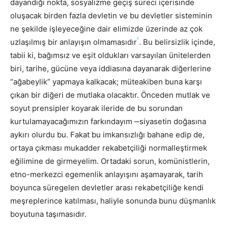
dayandığı nokta, sosyalizme geçiş süreci içerisinde
oluşacak birden fazla devletin ve bu devletler sisteminin
ne şekilde işleyeceğine dair elimizde üzerinde az çok
ii
uzlaşılmış bir anlayışın olmamasıdır
. Bu belirsizlik içinde,
tabii ki, bağımsız ve eşit oldukları varsayılan ünitelerden
biri, tarihe, gücüne veya iddiasına dayanarak diğerlerine
“ağabeylik” yapmaya kalkacak; müteakiben buna karşı
çıkan bir diğeri de mutlaka olacaktır. Önceden mutlak ve
soyut prensipler koyarak ileride de bu sorundan
kurtulamayacağımızın farkındayım ‒siyasetin doğasına
aykırı olurdu bu. Fakat bu imkansızlığı bahane edip de,
ortaya çıkması mukadder rekabetçiliği normalleştirmek
eğilimine de girmeyelim. Ortadaki sorun, komünistlerin,
etno-merkezci egemenlik anlayışını aşamayarak, tarih
boyunca süregelen devletler arası rekabetçiliğe kendi
meşreplerince katılması, haliyle sonunda bunu düşmanlık
boyutuna taşımasıdır.