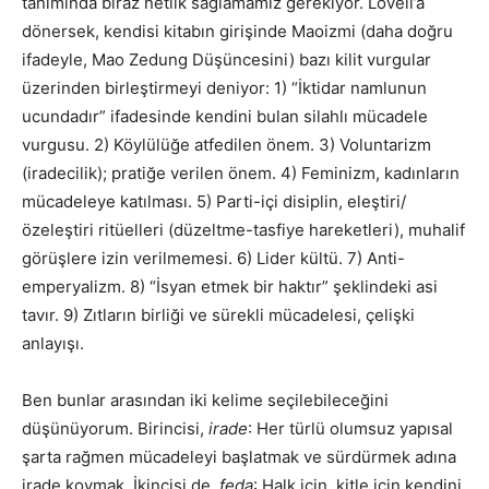
tanımında biraz netlik sağlamamız gerekiyor. Lovell’a
dönersek, kendisi kitabın girişinde Maoizmi (daha doğru
ifadeyle, Mao Zedung Düşüncesini) bazı kilit vurgular
üzerinden birleştirmeyi deniyor: 1) “İktidar namlunun
ucundadır” ifadesinde kendini bulan silahlı mücadele
vurgusu. 2) Köylülüğe atfedilen önem. 3) Voluntarizm
(iradecilik); pratiğe verilen önem. 4) Feminizm, kadınların
mücadeleye katılması. 5) Parti-içi disiplin, eleştiri/
özeleştiri ritüelleri (düzeltme-tasfiye hareketleri), muhalif
görüşlere izin verilmemesi. 6) Lider kültü. 7) Anti-
emperyalizm. 8) “İsyan etmek bir haktır” şeklindeki asi
tavır. 9) Zıtların birliği ve sürekli mücadelesi, çelişki
anlayışı.
Ben bunlar arasından iki kelime seçilebileceğini
düşünüyorum. Birincisi,
irade
: Her türlü olumsuz yapısal
şarta rağmen mücadeleyi başlatmak ve sürdürmek adına
irade koymak. İkincisi de,
feda
: Halk için, kitle için kendini