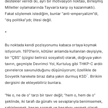
destekler verildi (ki, ayrı bir motivasyon noktası, Birleşmiş
Milletler oylamalarında Tayvan’a karşı oy kazanmaktı).
Fakat söylemek istediğim, bunlar “anti-emperyalizm”di,
“dış politika”ydı; ötesi değil.
*
Bu noktada kendi pozisyonumu kabaca ortaya koymak
istiyorum. 1970’lerin, kötüler anlamda kullanılan deyişiyle,
bir “ÇBS” (çizgisi belirsiz sosyalist) olarak, doğruya yakın
tavrın, geçmişte Devrimci Yol, Kurtuluş gibi THKP-C ardılı
çevrelerce savunulduğunu düşünüyorum; özellikle de
ix
Sovyetik harekete biraz daha yakın durmuş KSD
. Birikim
dergisini de ekleyebiliriz bunlara.
“Ne o, ne de o” tarzı bir tavır değil; “hem o, hem de o”
şeklinde, iki tarafı da günahı ve sevaplarıyla benimsemek,
sahiplenmek, hesap sormak ve hesabını vermek olarak