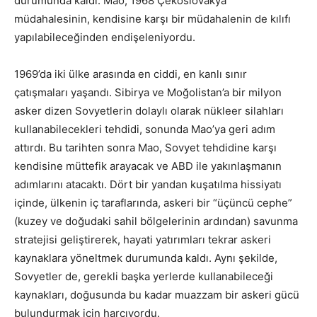
durumunda kaldı. Mao, 1968 Çekoslovakya
müdahalesinin, kendisine karşı bir müdahalenin de kılıfı
yapılabileceğinden endişeleniyordu.
1969’da iki ülke arasında en ciddi, en kanlı sınır
çatışmaları yaşandı. Sibirya ve Moğolistan’a bir milyon
asker dizen Sovyetlerin dolaylı olarak nükleer silahları
kullanabilecekleri tehdidi, sonunda Mao’ya geri adım
attırdı. Bu tarihten sonra Mao, Sovyet tehdidine karşı
kendisine müttefik arayacak ve ABD ile yakınlaşmanın
adımlarını atacaktı. Dört bir yandan kuşatılma hissiyatı
içinde, ülkenin iç taraflarında, askeri bir “üçüncü cephe”
(kuzey ve doğudaki sahil bölgelerinin ardından) savunma
stratejisi geliştirerek, hayati yatırımları tekrar askeri
kaynaklara yöneltmek durumunda kaldı. Aynı şekilde,
Sovyetler de, gerekli başka yerlerde kullanabileceği
kaynakları, doğusunda bu kadar muazzam bir askeri gücü
bulundurmak için harcıyordu.