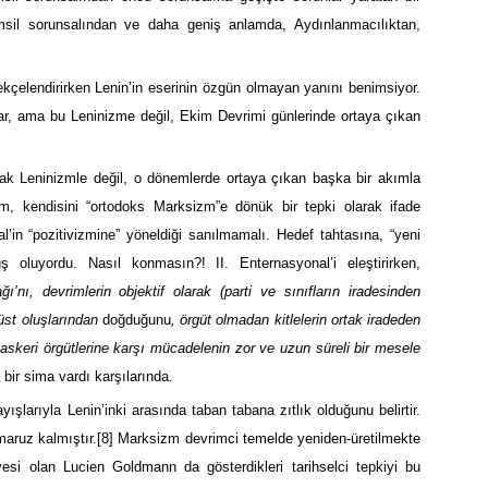
emsil sorunsalından ve daha geniş anlamda, Aydınlanmacılıktan,
erekçelendirirken Lenin’in eserinin özgün olmayan yanını benimsiyor.
ar, ama bu Leninizme değil, Ekim Devrimi günlerinde ortaya çıkan
rak Leninizmle değil, o dönemlerde ortaya çıkan başka bir akımla
m, kendisini “ortodoks Marksizm”e dönük bir tepki olarak ifade
al’in “pozitivizmine” yöneldiği sanılmamalı. Hedef tahtasına, “yeni
luyordu. Nasıl konmasın?! II. Enternasyonal’i eleştirirken,
’nı, devrimlerin objektif olarak (parti ve sınıfların iradesinden
tüst oluşlarından
doğduğunu
, örgüt olmadan kitlelerin ortak iradeden
t askeri örgütlerine karşı mücadelenin zor ve uzun süreli bir mesele
bir sima vardı karşılarında.
ışlarıyla Lenin’inki arasında taban tabana zıtlık olduğunu belirtir.
maruz kalmıştır.
[8]
Marksizm devrimci temelde yeniden-üretilmekte
üyesi olan Lucien Goldmann da gösterdikleri tarihselci tepkiyi bu