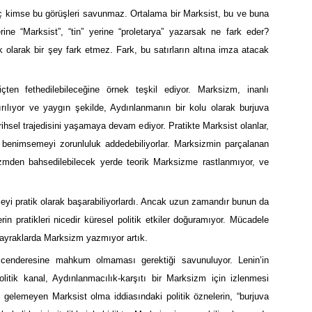
n hiç kimse bu görüşleri savunmaz. Ortalama bir Marksist, bu ve buna
erine “Marksist”, “tin” yerine “proletarya” yazarsak ne fark eder?
ik olarak bir şey fark etmez. Fark, bu satırların altına imza atacak
içten fethedilebileceğine örnek teşkil ediyor. Marksizm, inanlı
ındırılıyor ve yaygın şekilde, Aydınlanmanın bir kolu olarak burjuva
rihsel trajedisini yaşamaya devam ediyor. Pratikte Marksist olanlar,
i benimsemeyi zorunluluk addedebiliyorlar. Marksizmin parçalanan
sizmden bahsedilebilecek yerde teorik Marksizme rastlanmıyor, ve
eyi pratik olarak başarabiliyorlardı. Ancak uzun zamandır bunun da
n pratikleri nicedir küresel politik etkiler doğuramıyor. Mücadele
 bayraklarda Marksizm yazmıyor artık.
k cenderesine mahkum olmaması gerektiği savunuluyor. Lenin’in
litik kanal, Aydınlanmacılık-karşıtı bir Marksizm için izlenmesi
e gelemeyen Marksist olma iddiasındaki politik öznelerin, “burjuva