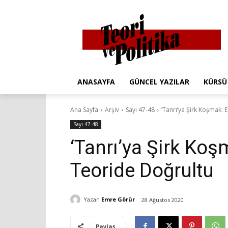
ANASAYFA
GÜNCEL YAZILAR
KÜRSÜ
Ana Sayfa
Arşiv
Sayı 47-48
‘Tanrı’ya Şirk Koşmak: 
Sayı 47-48
‘Tanrı’ya Şirk Koş
Teoride Doğrultu
Yazan
Emre Görür
28 Ağustos 2020
Paylaş