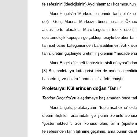
felsefesinin (ideolojisinin) Aydınlanmacı kozmosunun i
Marx-Engels’in ‘Marksist’ eserinde tarihsel özne
değil, Genç Marx’a, Marksizm-öncesine aittir. Öznec
ancak tortu olarak… Marx-Engels’in teorik eseri, 
epistemolojik kopuşun gerçekleşmesiyle beraber tarih 
tarihsel özne kategorisinden bahsedilemez. Artık sö
tarih, üretim güçleriyle üretim ilişkilerinin “mücadele”sin
Marx-Engels “felsefi fantezinin sisli dünyası”ndan
[3]
Bu, proletarya kategorisi için de aynen geçerlidir
bahsetmiş ve onlara “tanrısallık” atfetmemiştir.
Proletarya: Küllerinden doğan ‘Tanrı’
Teoride Doğrultu
’yu eleştirmeye başlamadan önce tar
Marx-Engels, proletaryanın “toplumsal özne” olduğ
üretim ilişkileri arasındaki çelişkinin zorunlu sonu
“göstermektedir”. Söz konusu olan, bilim (epistemol
felsefesinden tarih bilimine geçilmiş, ama bunun da et