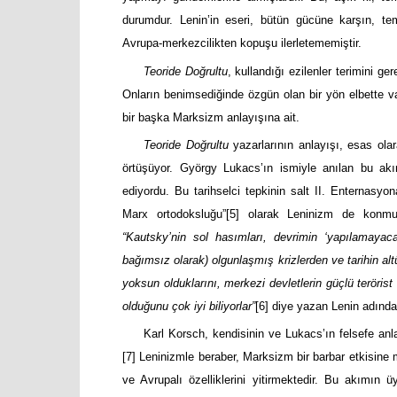
durumdur. Lenin’in eseri, bütün gücüne karşın, t
Avrupa-merkezcilikten kopuşu ilerletememiştir.
Teoride Doğrultu
, kullandığı ezilenler terimini g
Onların benimsediğinde özgün olan bir yön elbette v
bir başka Marksizm anlayışına ait.
Teoride Doğrultu
yazarlarının anlayışı, esas ola
örtüşüyor. György Lukacs’ın ismiyle anılan bu akı
ediyordu. Bu tarihselci tepkinin salt II. Enternasyon
Marx ortodoksluğu”
[5]
olarak Leninizm de konmuş o
“Kautsky’nin sol hasımları, devrimin ‘yapılamayacağı
bağımsız olarak) olgunlaşmış krizlerden ve tarihin al
yoksun olduklarını, merkezi devletlerin güçlü teröris
olduğunu çok iyi biliyorlar”
[6]
diye yazan Lenin adında 
Karl Korsch, kendisinin ve Lukacs’ın felsefe anlay
[7]
Leninizmle beraber, Marksizm bir barbar etkisine 
ve Avrupalı özelliklerini yitirmektedir. Bu akımın 