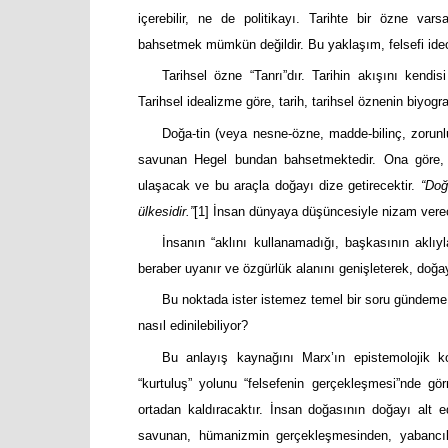
içerebilir, ne de politikayı. Tarihte bir özne varsa
bahsetmek mümkün değildir. Bu yaklaşım, felsefi ideol
Tarihsel özne “Tanrı”dır. Tarihin akışını kendis
Tarihsel idealizme göre, tarih, tarihsel öznenin biyograf
Doğa-tin (veya nesne-özne, madde-bilinç, zorunlu
savunan Hegel bundan bahsetmektedir. Ona göre, in
ulaşacak ve bu araçla doğayı dize getirecektir.
“Doğ
ülkesidir.”
[1]
İnsan dünyaya düşüncesiyle nizam verecekt
İnsanın “aklını kullanamadığı, başkasının aklıyla
beraber uyanır ve özgürlük alanını genişleterek, doğay
Bu noktada ister istemez temel bir soru gündeme g
nasıl edinilebiliyor?
Bu anlayış kaynağını Marx’ın epistemolojik k
“kurtuluş” yolunu “felsefenin gerçekleşmesi”nde gör
ortadan kaldıracaktır. İnsan doğasının doğayı alt ede
savunan, hümanizmin gerçekleşmesinden, yabanc