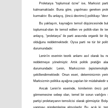
Proletarya “toplumsal özne” ise, Marksist part
kalmamaktadır. Buna göre, yapılması gereken proleta
kurmaktır. Bu anlayış, (öncü devrimci) politikayı “dev
Bu yaklaşım, kaynağını temsil düşüncesinde bulur.
toplumsal-olan ile temsil edilen ve politik-olan il
anlayış, “proletarya” ile parti arasında organik bir il
olduğunu reddetmektedir. Oysa parti ne tür bir politi
durumundadır.
Lenin’in eserinin teorik anlamı asıl olarak bu n
reddetmeye yönelmiştir. Artık politik pratiğin a
durumundadır. Lenin, Marksizmin (epistemolojik
şekillendirmektedir. Onun eseri, determinizmin yer
Marksizmin politika ayağına yapılan bir müdahaledir 
Ancak Lenin’in eserinde, kimilerinin öncü pol
görmemesine sebep olan, temel bir sorun varlığını 
partiyi proletaryanın temsilcisi olarak görmüştür. Bolşe
yapmayı gündemlerine almışlardır. Bu, açık ki, tem