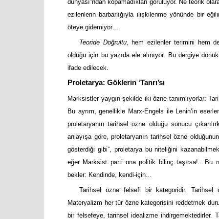
dünyası”ndan kopamadıkları görülüyor. Ne teorik olarak, 
ezilenlerin barbarlığıyla ilişkilenme yönünde bir eğili
öteye gidemiyor…
Teoride Doğrultu
, hem ezilenler terimini hem d
olduğu için bu yazıda ele alınıyor. Bu dergiye dönük e
ifade edilecek.
Proletarya: Göklerin ‘Tanrı’sı
Marksistler yaygın şekilde iki özne tanımlıyorlar: Tar
Bu ayrım, genellikle Marx-Engels ile Lenin’in eserle
proletaryanın tarihsel özne olduğu sonucu çıkarılır
anlayışa göre, proletaryanın tarihsel özne olduğunun
gösterdiği gibi”, proletarya bu niteliğini kazanabilme
eğer Marksist parti ona politik bilinç taşırsa!.. Bu 
bekler: Kendinde, kendi-için…
Tarihsel özne felsefi bir kategoridir. Tarihs
Materyalizm her tür özne kategorisini reddetmek duru
bir felsefeye, tarihsel idealizme indirgemektedirler. T