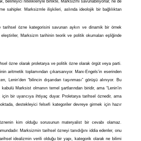
belirleyici nitelikleriyle birlikte, Marksizmi savunabiliyorlar, ne de
me sahipler. Marksizmle ilişkileri, aslında ideolojik bir bağlılıktan
e tarihsel özne kategorisini savunan aykırı ve dinamik bir örnek
leştiriler, Marksizm tarihinin teorik ve politik okumaları eşliğinde
ihsel özne olarak proletarya ve politik özne olarak örgüt veya parti.
rinin aritmetik toplamından çıkarsanıyor. Marx-Engels’in eserinden
ken, Lenin’den “bilincin dışarıdan taşınması” görüşü alınıyor. Bu
 kabulü Marksist olmanın temel şartlarından biridir, ama “Lenin’in
k için bir uyarıcıya ihtiyaç duyar. Proletarya tarihsel öznedir, ama
noktada, destekleyici felsefi kategoriler devreye girmek için hazır
el öznenin kim olduğu sorusunun materyalist bir cevabı olamaz.
mundadır. Marksizmin tarihsel özneyi tanıdığını iddia edenler, onu
arihsel idealizmin verili olduğu bir yapı, kategorik olarak ne bilimi