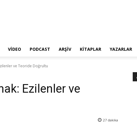
VIDEO
PODCAST
ARŞIV
KITAPLAR
YAZARLAR
Ezilenler ve Teoride Doğrultu
mak: Ezilenler ve
27
dakika