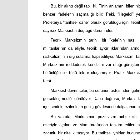
Bu, bir alıntı değil tabii ki. Tinin anlamını bile
benzer ifadelerin saçmalığı bilir. Peki, “Hegelci” y
Proletarya “tarihsel özne” olarak görüldüğü için, teor
sayısız Marksistin düştüğü durum olur.
Teorik Marksizmin tarihi, bir “kale”nin nasıl 
militanlarının da eliyle, teorik aykırılıklarından ar
radikalizminin sığ sularına hapsediliyor. Marksizm, ta
Marksizmin reddederek kendisini var ettiği görüşler
bütünlüğü bir türlü tekrar oluşamıyor. Pratik Mark
tersi…
Marksist devrimciler, bu sorunun üstesinden gelm
gerçekleşmediği görülüyor. Daha doğrusu, Marksistleri
içerisindeki ezilenlerin geniş gövdesinde dalgalanan
Bu yazıda, Marksizmin pozitivizm-tarihselcili
eseriyle açılan ve Mao tarafından tahkim edilen po
zorunlu bir nitelik taşıyor. Bu tarihsel yoldan bugün