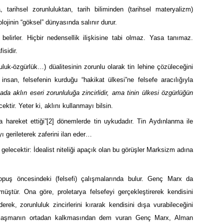
, tarihsel zorunluluktan, tarih biliminden (tarihsel materyalizm)
ojinin “göksel” dünyasında salınır durur.
i belirler. Hiçbir nedensellik ilişkisine tabi olmaz. Yasa tanımaz.
isidir.
luk-özgürlük…) düalitesinin zorunlu olarak tin lehine çözüleceğini
san, felsefenin kurduğu “hakikat ülkesi”ne felsefe aracılığıyla
ada aklın eseri zorunluluğa zincirlidir, ama tinin ülkesi özgürlüğün
ir. Yeter ki, aklını kullanmayı bilsin.
 hareket ettiği”
[2]
dönemlerde tin uykudadır. Tin Aydınlanma ile
ı gerileterek zaferini ilan eder…
elecektir: İdealist niteliği apaçık olan bu görüşler Marksizm adına
opuş öncesindeki (felsefi) çalışmalarında bulur. Genç Marx da
müştür. Ona göre, proletarya felsefeyi gerçekleştirerek kendisini
rek, zorunluluk zincirlerini kırarak kendisini dışa vurabileceğini
ılaşmanın ortadan kalkmasından dem vuran Genç Marx, Alman