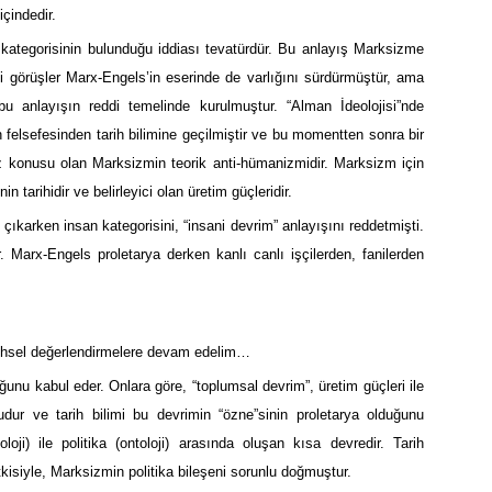
çindedir.
 kategorisinin bulunduğu iddiası tevatürdür. Bu anlayış Marksizme
i görüşler Marx-Engels’in eserinde de varlığını sürdürmüştür, ama
bu anlayışın reddi temelinde kurulmuştur. “Alman İdeolojisi”nde
felsefesinden tarih bilimine geçilmiştir ve bu momentten sonra bir
z konusu olan Marksizmin teorik anti-hümanizmidir. Marksizm için
in tarihidir ve belirleyici olan üretim güçleridir.
 çıkarken insan kategorisini, “insani devrim” anlayışını reddetmişti.
. Marx-Engels proletarya derken kanlı canlı işçilerden, fanilerden
ihsel değerlendirmelere devam edelim…
unu kabul eder. Onlara göre, “toplumsal devrim”, üretim güçleri ile
cudur ve tarih bilimi bu devrimin “özne”sinin proletarya olduğunu
oji) ile politika (ontoloji) arasında oluşan kısa devredir. Tarih
kisiyle, Marksizmin politika bileşeni sorunlu doğmuştur.