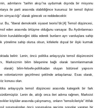
inin, adımlarını “tarihin akışı”na uydurmak dışında bir misyonu
rya ile parti arasında olabildiğince kusursuz bir temsil ilişkisi
rim simyacılığı” olarak görecek ve reddedecektir.
 Bu, “liberal demokratik siyaset teorisi”dir.
[4]
Temsil düşüncesi,
e temsil eden arasında örtüşme olduğunu varsayar. Bu Aydınlanmacı
işkinin kurulabileceğini iddia ederek bunların ayrı varoluşlara sahip
k yönelime sahip olursa olsun, kitlelerle dışsal bir ilişki kurmak
oktada belirir. Lenin, öncü politika anlayışıyla temsil düşüncesini
lanı, Marksizmin bilim bileşenine bağlı olarak tanımlanmamak
 olarak) bilim-felsefe-politikadan oluşan bütünsel yapısını
ine volontarizmin geçirilmesi şeklinde anlaşılamaz. Esas olarak,
söz konusu olan.
itika anlayışıyla temsil düşüncesi arasında kategorik bir fark
sürdürmüştür. Lenin de, attığı onca ileri adıma rağmen, Marksist
vikler köylüler arasında çalışmamış, onların “temsilcileriyle” ittifak
sil sorunsalından öncü sorunsalına geçişte sorunlar yaratan bir