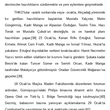
devrimciler hazırlıklarını sürdürmekte ve yeni eylemlere girişmektedir.
THKO’lular –aralık sonlarında veya– ocakta, Akçadağ yöresinde
kır gerillası hazırlıklarını başlatırlar. Mustafa Yalçıner, Metin
Güngörmüş, Kadir Manga ve Alpaslan Özdoğan, Teslim Töre, Hacı
Tonak ve Mustafa Çubuk’un desteğiyle, üs ve harekat planı
hazırlıkları yapar.
[38]
23 Ocak’ta, Kenan Rıfkı Ertuğrul, Teoman
Ermete, Ahmet Cem Fıratlı, Kadir Manga ve İsmail Yılmaz, Hozat’ta
yakalanır. Ertuğrul dışındakiler serbest bırakılacaktır. Hamit Necmettin
Yazıcı temin edilen silahların bir kısmını İnan’a gönderir. Şubata kadar
Besni’de kalan Tuncer Sümer ve Semih Orcan, Kadir Manga
tarafından Malatya’ya götürülmüştür. Oradan Güvercinlik Mağarası’na
geçerler.
[39]
18 Ocak’ta Maçka Maden Fakültesinde düzenlenen forumun
ardından, Gümüşsuyu’ndaki Philips binasına dinamit atılır. Ayrıca
Opera Oteli ve Türk-İş 1. Bölge Temsilciliği taşa tutulmuştur.
[40]
Gezmiş, babasının basına yansıyan açıklamalarına 29 Ocak’ta
Cumhuriyet
’te yayımlanan bir açık mektupla cevap verir.
[41]