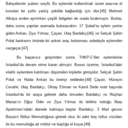
Bahçelievler şubesi seçilir. Bu eylemde kullanılmak üzere aracına el
konulan bir şoför yanlış şekilde bağlandığı için ölür.
[45]
Mehmet
Alkaya evden ayrılırken çeşitli belgeleri de orada bırakmıştır. Bunlar,
daha sonra yapılan aramada bulunacaktır. 17 Şubat’ta eylem yerine
giden Arıkan, Ziya Yılmaz, Çayan, Ulaş Bardakçı
[46]
ve Selçuk Şahin
Polat bankanın önünde bir askeri araç bulunması sebebiyle eylemden
vazgeçer.
[47]
Bu başarısız girişimden sonra THKP-C’liler eylemlerine
İstanbul’da devam etme kararı almıştır. Bunun üzerine, İstanbul’daki
silahlı eylemlere katılması düşünülen kişilerle görüşülür. Selçuk Şahin
Polat ve Hüdai Arıkan bu öneriyi reddeder.
[48]
Çayan, Hüseyin
Cevahir, Ulaş Bardakçı, Oktay Etiman ve Kamil Dede mart başında
İstanbul’da bir araya gelerek daha önceden Bardakçı ve Rüçhan
Manas’ın Oğuz Öder ve Ziya Yılmaz ile birlikte tuttuğu İlbay
Apartmanı’ndaki dairede kalmaya başlar. Bardakçı, 3 Mart gecesi
Beyazıt Nüfus Memurluğuna girerek otuz iki adet boş nüfus cüzdanı
ile bu memurluğa ait mühür ve başlığa el koyar.
[49]