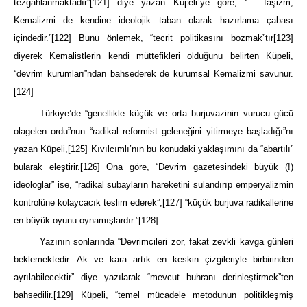
tezgahlanmaktadır”
[121]
diye yazan Küpeli’ye göre, “… faşizm,
Kemalizmi de kendine ideolojik taban olarak hazırlama çabası
içindedir.”
[122]
Bunu önlemek, “tecrit politikasını bozmak”tır
[123]
diyerek Kemalistlerin kendi müttefikleri olduğunu belirten Küpeli,
“devrim kurumları”ndan bahsederek de kurumsal Kemalizmi savunur.
[124]
Türkiye’de “genellikle küçük ve orta burjuvazinin vurucu gücü
olagelen ordu”nun “radikal reformist geleneğini yitirmeye başladığı”nı
yazan Küpeli,
[125]
Kıvılcımlı’nın bu konudaki yaklaşımını da “abartılı”
bularak eleştirir.
[126]
Ona göre, “Devrim gazetesindeki büyük (!)
ideologlar” ise, “radikal subayların hareketini sulandırıp emperyalizmin
kontrolüne kolaycacık teslim ederek”,
[127]
“küçük burjuva radikallerine
en büyük oyunu oynamışlardır.”
[128]
Yazının sonlarında “Devrimcileri zor, fakat zevkli kavga günleri
beklemektedir. Ak ve kara artık en keskin çizgileriyle birbirinden
ayrılabilecektir” diye yazılarak “mevcut buhranı derinleştirmek”ten
bahsedilir.
[129]
Küpeli, “temel mücadele metodunun politikleşmiş