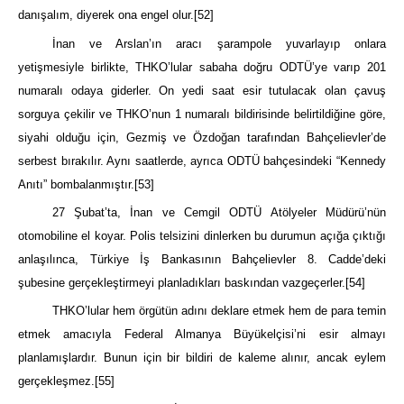
danışalım, diyerek ona engel olur.
[52]
İnan ve Arslan’ın aracı şarampole yuvarlayıp onlara
yetişmesiyle birlikte, THKO’lular sabaha doğru ODTÜ’ye varıp 201
numaralı odaya giderler. On yedi saat esir tutulacak olan çavuş
sorguya çekilir ve THKO’nun 1 numaralı bildirisinde belirtildiğine göre,
siyahi olduğu için, Gezmiş ve Özdoğan tarafından Bahçelievler’de
serbest bırakılır. Aynı saatlerde, ayrıca ODTÜ bahçesindeki “Kennedy
Anıtı” bombalanmıştır.
[53]
27 Şubat’ta, İnan ve Cemgil ODTÜ Atölyeler Müdürü’nün
otomobiline el koyar. Polis telsizini dinlerken bu durumun açığa çıktığı
anlaşılınca, Türkiye İş Bankasının Bahçelievler 8. Cadde’deki
şubesine gerçekleştirmeyi planladıkları baskından vazgeçerler.
[54]
THKO’lular hem örgütün adını deklare etmek hem de para temin
etmek amacıyla Federal Almanya Büyükelçisi’ni esir almayı
planlamışlardır. Bunun için bir bildiri de kaleme alınır, ancak eylem
gerçekleşmez.
[55]