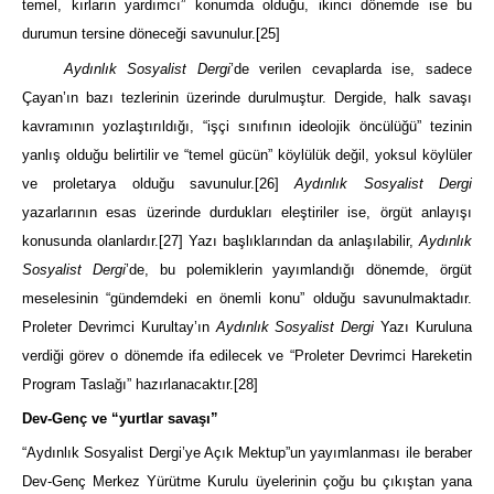
temel, kırların yardımcı” konumda olduğu, ikinci dönemde ise bu
durumun tersine döneceği savunulur.
[25]
Aydınlık Sosyalist Dergi
’de verilen cevaplarda ise, sadece
Çayan’ın bazı tezlerinin üzerinde durulmuştur. Dergide, halk savaşı
kavramının yozlaştırıldığı, “işçi sınıfının ideolojik öncülüğü” tezinin
yanlış olduğu belirtilir ve “temel gücün” köylülük değil, yoksul köylüler
ve proletarya olduğu savunulur.
[26]
Aydınlık Sosyalist Dergi
yazarlarının esas üzerinde durdukları eleştiriler ise, örgüt anlayışı
konusunda olanlardır.
[27]
Yazı başlıklarından da anlaşılabilir,
Aydınlık
Sosyalist Dergi
’de, bu polemiklerin yayımlandığı dönemde, örgüt
meselesinin “gündemdeki en önemli konu” olduğu savunulmaktadır.
Proleter Devrimci Kurultay’ın
Aydınlık Sosyalist Dergi
Yazı Kuruluna
verdiği görev o dönemde ifa edilecek ve “Proleter Devrimci Hareketin
Program Taslağı” hazırlanacaktır.
[28]
Dev-Genç ve “yurtlar savaşı”
“Aydınlık Sosyalist Dergi’ye Açık Mektup”un yayımlanması ile beraber
Dev-Genç Merkez Yürütme Kurulu üyelerinin çoğu bu çıkıştan yana