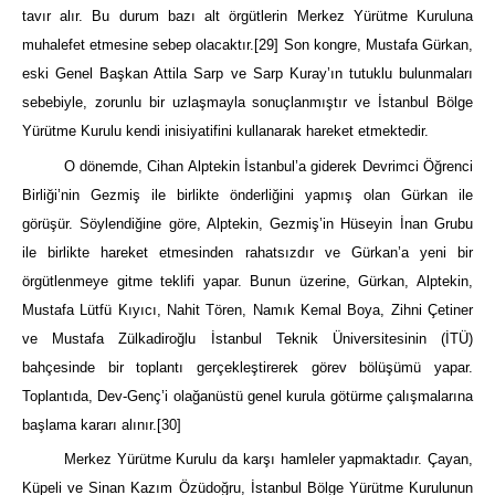
tavır alır. Bu durum bazı alt örgütlerin Merkez Yürütme Kuruluna
muhalefet etmesine sebep olacaktır.
[29]
Son kongre, Mustafa Gürkan,
eski Genel Başkan Attila Sarp ve Sarp Kuray’ın tutuklu bulunmaları
sebebiyle, zorunlu bir uzlaşmayla sonuçlanmıştır ve İstanbul Bölge
Yürütme Kurulu kendi inisiyatifini kullanarak hareket etmektedir.
O dönemde, Cihan Alptekin İstanbul’a giderek Devrimci Öğrenci
Birliği’nin Gezmiş ile birlikte önderliğini yapmış olan Gürkan ile
görüşür. Söylendiğine göre, Alptekin, Gezmiş’in Hüseyin İnan Grubu
ile birlikte hareket etmesinden rahatsızdır ve Gürkan’a yeni bir
örgütlenmeye gitme teklifi yapar. Bunun üzerine, Gürkan, Alptekin,
Mustafa Lütfü Kıyıcı, Nahit Tören, Namık Kemal Boya, Zihni Çetiner
ve Mustafa Zülkadiroğlu İstanbul Teknik Üniversitesinin (İTÜ)
bahçesinde bir toplantı gerçekleştirerek görev bölüşümü yapar.
Toplantıda, Dev-Genç’i olağanüstü genel kurula götürme çalışmalarına
başlama kararı alınır.
[30]
Merkez Yürütme Kurulu da karşı hamleler yapmaktadır. Çayan,
Küpeli ve Sinan Kazım Özüdoğru, İstanbul Bölge Yürütme Kurulunun