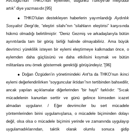
Avcıoğlu’nun “THKO’nun eylemleri, bugünkü Türkiye’de meşrudur
artık” diye yazmasıdır.
[95]
● THKO’luları destekleyen haberlerin yayımlandığı
Aydınlık
Sosyalist Dergi
’de, “eleştiri silahı”nın “silahların eleştirisi” karşısında
hükmü olmadığı belirtilmiştir: “Deniz Gezmiş ve arkadaşlarıyla bütün
ayrıntılarda tam bir görüş birliği halinde olmayabiliriz. Ama büyük
devrimci yüreklilik isteyen bir eylemi eleştirmeye kalkmadan önce, o
eylemden daha güçlüsünü ve daha etkilisini koymak ve bütün
militanlara onu örnek göstermek gerektiği görüşündeyiz.”
[96]
● Doğan Özgüden’in yönetimindeki
Ant
’ta da THKO’nun ikinci
eylemi değerlendirilirken “soyguncular iktidarı”nın tertibinden bahsedilir,
ancak yapılan açıklamalar diğerlerinden “bir hayli” farklıdır: “Sıcak
mücadelenin kanunları serttir ve günü gelince kimseden icazet
almadan uygulanır. / Eğer devrimciler bu sert mücadele
yöntemlerinden birini uygulamışlarsa, o mücadele biçiminden dolayı
değil, olsa olsa o mücadele biçimini yerinde ve zamanında uygulayıp
uygulamadıklarından, taktik olarak olumlu sonuca gidip