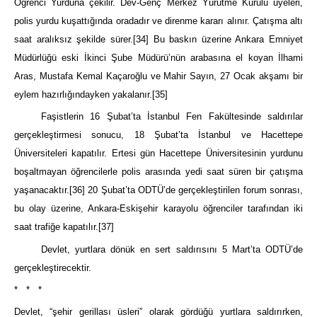
Öğrenci Yurduna çekilir. Dev-Genç Merkez Yürütme Kurulu üyeleri,
polis yurdu kuşattığında oradadır ve direnme kararı alınır. Çatışma altı
saat aralıksız şekilde sürer.
[34]
Bu baskın üzerine Ankara Emniyet
Müdürlüğü eski İkinci Şube Müdürü’nün arabasına el koyan İlhami
Aras, Mustafa Kemal Kaçaroğlu ve Mahir Sayın, 27 Ocak akşamı bir
eylem hazırlığındayken yakalanır.
[35]
Faşistlerin 16 Şubat’ta İstanbul Fen Fakültesinde saldırılar
gerçekleştirmesi sonucu, 18 Şubat’ta İstanbul ve Hacettepe
Üniversiteleri kapatılır. Ertesi gün Hacettepe Üniversitesinin yurdunu
boşaltmayan öğrencilerle polis arasında yedi saat süren bir çatışma
yaşanacaktır.
[36]
20 Şubat’ta ODTÜ’de gerçekleştirilen forum sonrası,
bu olay üzerine, Ankara-Eskişehir karayolu öğrenciler tarafından iki
saat trafiğe kapatılır.
[37]
Devlet, yurtlara dönük en sert saldırısını 5 Mart’ta ODTÜ’de
gerçekleştirecektir.
* * *
Devlet, “şehir gerillası üsleri” olarak gördüğü yurtlara saldırırken,