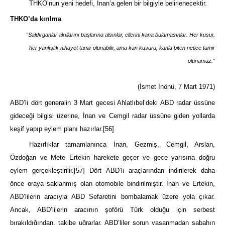
THKO’nun yeni hedefi, İnan’a gelen bir bilgiyle belirlenecektir.
THKO’da kırılma
“Saldırganlar akıllarını başlarına alsınlar, ellerini kana bulamasınlar. Her kusur,
her yanlışlık nihayet tamir olunabilir, ama kan kusuru, kanla biten netice tamir
olunamaz.”
(İsmet İnönü, 7 Mart 1971)
ABD’li dört generalin 3 Mart gecesi Ahlatlıbel’deki ABD radar üssüne
gideceği bilgisi üzerine, İnan ve Cemgil radar üssüne giden yollarda
keşif yapıp eylem planı hazırlar.
[56]
Hazırlıklar tamamlanınca İnan, Gezmiş, Cemgil, Arslan,
Özdoğan ve Mete Ertekin harekete geçer ve gece yarısına doğru
eylem gerçekleştirilir.
[57]
Dört ABD’li araçlarından indirilerek daha
önce oraya saklanmış olan otomobile bindirilmiştir. İnan ve Ertekin,
ABD’lilerin aracıyla ABD Sefaretini bombalamak üzere yola çıkar.
Ancak, ABD’lilerin aracının şoförü Türk olduğu için serbest
bırakıldığından, takibe uğrarlar. ABD’liler sorun yaşanmadan sabahın