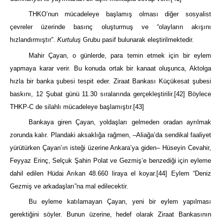
THKO’nun mücadeleye başlamış olması diğer sosyalist
çevreler üzerinde basınç oluşturmuş ve “olayların akışını
hızlandırmıştır”.
Kurtuluş
Grubu pasif bulunarak eleştirilmektedir.
Mahir Çayan, o günlerde, para temin etmek için bir eylem
yapmaya karar verir. Bu konuda ortak bir kanaat oluşunca, Aktolga
hızla bir banka şubesi tespit eder. Ziraat Bankası Küçükesat şubesi
baskını, 12 Şubat günü 11.30 sıralarında gerçekleştirilir.
[42]
Böylece
THKP-C de silahlı mücadeleye başlamıştır.
[43]
Bankaya giren Çayan, yoldaşları gelmeden oradan ayrılmak
zorunda kalır. Plandaki aksaklığa rağmen, –Aliağa’da sendikal faaliyet
yürütürken Çayan’ın isteği üzerine Ankara’ya giden– Hüseyin Cevahir,
Feyyaz Erinç, Selçuk Şahin Polat ve Gezmiş’e benzediği için eyleme
dahil edilen Hüdai Arıkan 48.660 liraya el koyar.
[44]
Eylem “Deniz
Gezmiş ve arkadaşları”na mal edilecektir.
Bu eyleme katılamayan Çayan, yeni bir eylem yapılması
gerektiğini söyler. Bunun üzerine, hedef olarak Ziraat Bankasının