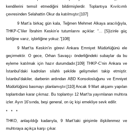
kendilerini temsil etmediğini bildirmişlerdir. Toplantıya Kıvılcımlı
çevresinden Selahattin Okur da katılmıştır.
[107]
9 Mart’a birkaç gün kala, Teğmen Mehmet Alkaya aracılığıyla,
THKP-C’liler İbrahim Keskin’e tutumlarını açıklar: “… [S]izinle güç
birliğine varız, işbirliğine yokuz.”
[108]
9 Mart’ta Keskin’in görevi Ankara Emniyet Müdürlüğünü ele
geçirmektir. O gece, Orhan Savaşçı önderliğindeki subaylar da bu
eyleme katılmak için hazır durumdadır.
[109]
THKP-C’nin Ankara ve
İstanbul’daki kadroları silahlı şekilde gelişmeleri takip etmiştir.
İstanbul’dakiler, darbenin ardından ABD Konsolosluğunu ve Emniyet
Müdürlüğünü basmayı planlamıştır.
[110]
Ancak 9 Mart akşamı yapılan
toplantıdan karar çıkmaz. Bu toplantıyı 12 Mart’ta yayımlanan muhtıra
izler. Ayın 16’sında, beşi general, on üç kişi emekliye sevk edilir.
* * *
THKO, anlaşıldığı kadarıyla, 9 Mart’taki girişimle ilişkilenmez ve
muhtıraya açıkça karşı çıkar.