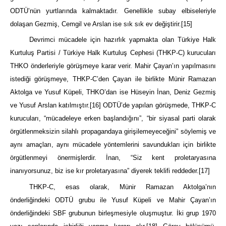
ODTÜ’nün yurtlarında kalmaktadır. Genellikle subay elbiseleriyle
dolaşan Gezmiş, Cemgil ve Arslan ise sık sık ev değiştirir.
[15]
Devrimci mücadele için hazırlık yapmakta olan Türkiye Halk
Kurtuluş Partisi / Türkiye Halk Kurtuluş Cephesi (THKP-C) kurucuları
THKO önderleriyle görüşmeye karar verir. Mahir Çayan’ın yapılmasını
istediği görüşmeye, THKP-C’den Çayan ile birlikte Münir Ramazan
Aktolga ve Yusuf Küpeli, THKO’dan ise Hüseyin İnan, Deniz Gezmiş
ve Yusuf Arslan katılmıştır.
[16]
ODTÜ’de yapılan görüşmede, THKP-C
kurucuları, “mücadeleye erken başlandığını”, “bir siyasal parti olarak
örgütlenmeksizin silahlı propagandaya girişilemeyeceğini” söylemiş ve
aynı amaçları, aynı mücadele yöntemlerini savundukları için birlikte
örgütlenmeyi önermişlerdir. İnan, “Siz kent proletaryasına
inanıyorsunuz, biz ise kır proletaryasına” diyerek teklifi reddeder.
[17]
THKP-C, esas olarak, Münir Ramazan Aktolga’nın
önderliğindeki ODTÜ grubu ile Yusuf Küpeli ve Mahir Çayan’ın
önderliğindeki SBF grubunun birleşmesiyle oluşmuştur. İki grup 1970