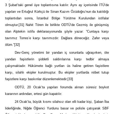
3 Şubat’taki genel üye toplantısına katılır. Aynı ay içerisinde İTÜ’de
yapılan ve Ertuğrul Kürkçü ile Sinan Kazım Özüdoğru’nun da katıldığı
toplantıdan sonra, İstanbul Bölge Yürütme Kurulundan istifalar
olmuştur.
[31]
Nahit Tören ile birlikte ODTÜ’de Gezmiş ile görüşmüş
olan Alptekin istifa deklarasyonunda şöyle yazar: “Cuntaya karşı
tavrımız Torres’e karşı tavrımızdır. Dağlara döneceğiz. Zafer veya
ölüm.”
[32]
Dev-Genç yönetimi bir yandan iç sorunlarla uğraşırken, öte
yandan faşistlerin şiddetli saldırılarına karşı tedbir almaya
çalışmaktadır. Hükümete bağlı yurtları üs haline getiren faşistlere
karşı, silahlı ekipler kurulmuştur. Bu ekipler yurtlarda nöbet tutup
faşistlere karşı baskınlar düzenlemektedir.
[33]
ODTÜ, 20 Ocak’ta yapılan forumda alınan süresiz boykot
kararının ardından, ertesi gün kapatılır.
24 Ocak’ta, büyük kısmı silahsız olan elli kadar kişi, Şaban İba
liderliğinde, Niğde Öğrenci Yurdunu basar ve polisle çatışarak SBF