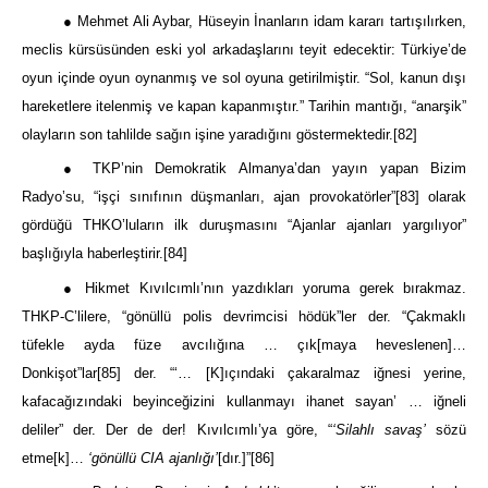
● Mehmet Ali Aybar, Hüseyin İnanların idam kararı tartışılırken,
meclis kürsüsünden eski yol arkadaşlarını teyit edecektir: Türkiye’de
oyun içinde oyun oynanmış ve sol oyuna getirilmiştir. “Sol, kanun dışı
hareketlere itelenmiş ve kapan kapanmıştır.” Tarihin mantığı, “anarşik”
olayların son tahlilde sağın işine yaradığını göstermektedir.
[82]
● TKP’nin Demokratik Almanya’dan yayın yapan Bizim
Radyo’su, “işçi sınıfının düşmanları, ajan provokatörler”
[83]
olarak
gördüğü THKO’luların ilk duruşmasını “Ajanlar ajanları yargılıyor”
başlığıyla haberleştirir.
[84]
● Hikmet Kıvılcımlı’nın yazdıkları yoruma gerek bırakmaz.
THKP-C’lilere, “gönüllü polis devrimcisi hödük”ler der. “Çakmaklı
tüfekle ayda füze avcılığına … çık[maya heveslenen]…
Donkişot”lar
[85]
der. “‘… [K]ıçındaki çakaralmaz iğnesi yerine,
kafacağızındaki beyinceğizini kullanmayı ihanet sayan’ … iğneli
deliler” der. Der de der! Kıvılcımlı’ya göre, “
‘Silahlı savaş’
sözü
etme[k]…
‘gönüllü CIA ajanlığı’
[dır.]”
[86]