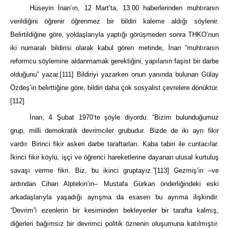
Hüseyin İnan’ın, 12 Mart’ta, 13.00 haberlerinden muhtıranın
verildiğini öğrenir öğrenmez bir bildiri kaleme aldığı söylenir.
Belirtildiğine göre, yoldaşlarıyla yaptığı görüşmeden sonra THKO’nun
iki numaralı bildirisi olarak kabul gören metinde, İnan “muhtıranın
reformcu söylemine aldanmamak gerektiğini, yapılanın faşist bir darbe
olduğunu” yazar.
[111]
Bildiriyi yazarken onun yanında bulunan Gülay
Özdeş’in belirttiğine göre, bildiri daha çok sosyalist çevrelere dönüktür.
[112]
İnan, 4 Şubat 1970’te şöyle diyordu: “Bizim bulunduğumuz
grup, milli demokratik devrimciler grubudur. Bizde de iki ayrı fikir
vardır. Birinci fikir askeri darbe taraftarları. Kaba tabiri ile cuntacılar.
İkinci fikir köylü, işçi ve öğrenci hareketlerine dayanan ulusal kurtuluş
savaşı verme fikri. Biz, bu ikinci gruptayız.”
[113]
Gezmiş’in –ve
ardından Cihan Alptekin’in– Mustafa Gürkan önderliğindeki eski
arkadaşlarıyla yaşadığı ayrışma da esasen bu ayrıma ilişkindir.
“Devrim”i ezenlerin bir kesiminden bekleyenler bir tarafta kalmış,
diğerleri bağımsız bir devrimci politik öznenin oluşumuna katılmıştır.