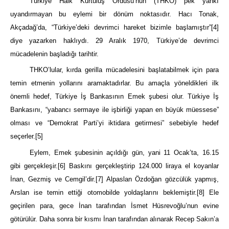
Türkiye Halk Kurtuluş Ordusu’nun (THKO) pek yankı
uyandırmayan bu eylemi bir dönüm noktasıdır. Hacı Tonak,
Akçadağ’da, “Türkiye’deki devrimci hareket bizimle başlamıştır”
[4]
diye yazarken haklıydı. 29 Aralık 1970, Türkiye’de devrimci
mücadelenin başladığı tarihtir.
THKO’lular, kırda gerilla mücadelesini başlatabilmek için para
temin etmenin yollarını aramaktadırlar. Bu amaçla yöneldikleri ilk
önemli hedef, Türkiye İş Bankasının Emek şubesi olur. Türkiye İş
Bankasını, “yabancı sermaye ile işbirliği yapan en büyük müessese”
olması ve “Demokrat Parti’yi iktidara getirmesi” sebebiyle hedef
seçerler.
[5]
Eylem, Emek şubesinin açıldığı gün, yani 11 Ocak’ta, 16.15
gibi gerçekleşir.
[6]
Baskını gerçekleştirip 124.000 liraya el koyanlar
İnan, Gezmiş ve Cemgil’dir.
[7]
Alpaslan Özdoğan gözcülük yapmış,
Arslan ise temin ettiği otomobilde yoldaşlarını beklemiştir.
[8]
Ele
geçirilen para, gece İnan tarafından İsmet Hüsrevoğlu’nun evine
götürülür. Daha sonra bir kısmı İnan tarafından alınarak Recep Sakın’a