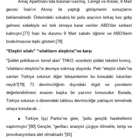
Amaç Apartmanı’nda bulunan Gezmiş, Cemgil ve Arslan, 8 Mart
gecesi İnan’ın Aksoy ile yaptığı görüşmenin sonuçlarını
beklemektedir. Önlerindeki sokakta bir polis aracının birkaç kez gidip
gelmesi sebebiyle evi terk etmeye karar verirler. ABD’liler serbest
kalmıştır.
[77]
İnan bu durumu 9 Mart sabahı öğrenir ve ABD’lilerin
bırakılmasına tepki gösterir.
[78]
“Eleştiri silahı” “silahların eleştirisi”ne karşı
“Şiddet politikasını temel alan” THKO, ezenlerin şiddet tekelini kırmış,
“silahların eleştirisi”ni devreye sokmuş oluyordu. Peki “eleştiri silahı”na
sarılan Türkiye solunun diğer bileşenlerinin bu konudaki tutumları
neydi?
[79]
71 devrimciliğinin dışındaki örgüt ve çevrelerin
değerlendirilmesi esasen başka bir yazının konusudur. Burada,
Türkiye solunun o dönemdeki tablosu devrimciliğe yaklaşım temelinde
ortaya konulacak…
● Türkiye İşçi Partisi’ne göre, “polis gençlik hareketlerini
saptırmıştır.”
[80]
Gençler, “gerillacı anarşist çizgiye itilmekle, tertip ve
provokasyonlara alet olmaktadır.”
[81]