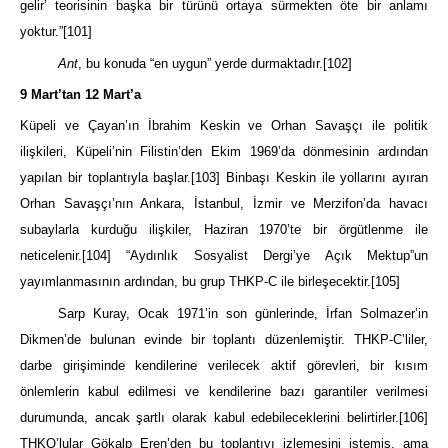
gelir’ teorisinin başka bir türünü ortaya sürmekten öte bir anlamı
yoktur.”
[101]
Ant
, bu konuda “en uygun” yerde durmaktadır.
[102]
9 Mart’tan 12 Mart’a
Küpeli ve Çayan’ın İbrahim Keskin ve Orhan Savaşçı ile politik
ilişkileri, Küpeli’nin Filistin’den Ekim 1969’da dönmesinin ardından
yapılan bir toplantıyla başlar.
[103]
Binbaşı Keskin ile yollarını ayıran
Orhan Savaşçı’nın Ankara, İstanbul, İzmir ve Merzifon’da havacı
subaylarla kurduğu ilişkiler, Haziran 1970’te bir örgütlenme ile
neticelenir.
[104]
“Aydınlık Sosyalist Dergi’ye Açık Mektup”un
yayımlanmasının ardından, bu grup THKP-C ile birleşecektir.
[105]
Sarp Kuray, Ocak 1971’in son günlerinde, İrfan Solmazer’in
Dikmen’de bulunan evinde bir toplantı düzenlemiştir. THKP-C’liler,
darbe girişiminde kendilerine verilecek aktif görevleri, bir kısım
önlemlerin kabul edilmesi ve kendilerine bazı garantiler verilmesi
durumunda, ancak şartlı olarak kabul edebileceklerini belirtirler.
[106]
THKO’lular Gökalp Eren’den bu toplantıyı izlemesini istemiş, ama