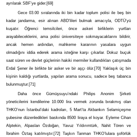
ayrılarak SBF’ye gider.
[69]
Gece 03.00 sıralarında iki bin kadar toplum polisi ile beş bin
kadar jandarma, esir alınan ABD’lileri bulmak amacıyla, ODTÜ’yü
kuşatır. Öğrenci temsilcileri, önce askeri birliklerin yurtları
arayabileceklerini, ama polisi üniversiteye sokmayacaklarını bildirir,
ancak hemen ardından, mahkeme kararının yasalara uygun
olmadığını iddia ederek arama isteğine karşı çıkarlar. Dokuz buçuk
saat süren ve devlet güçlerinin hakiki mermiler kullandıkları çatışmada
Erdal Şener ile birlikte bir asker ve bir aşçı ölür.
[70]
Yaklaşık üç bin
kişinin kaldığı yurtlarda, yapılan arama sonucu, sadece beş tabanca
bulunmuştur.
[71]
Daha önce Gümüşsuyu’ndaki Philips Anonim Şirketi
yöneticilerini kendilerine 10.000 lira vermek zorunda bırakmış olan
THKO’nun İstanbul’daki kadroları, 5 Mart’ta Akbankın Selamiçeşme
şubesine düzenledikleri baskında 8500 liraya el koyar. Eyleme Cihan
Alptekin, Alpaslan Özdoğan, Yavuz Yıldırımtürk, Nahit Tören ve
İbrahim Öztaş katılmıştır.
[72]
Taşkın Tanman THKO’lulara şoförlük