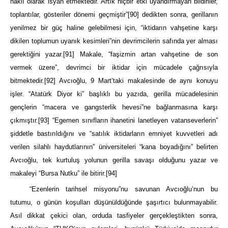
haklı olarak isyan etmektedir. Artık hiçbir etki uyandırmayan bildiriler,
toplantılar, gösteriler dönemi geçmiştir”
[90]
dedikten sonra, gerillanın
yenilmez bir güç haline gelebilmesi için, “iktidarın vahşetine karşı
dikilen toplumun uyanık kesimleri”nin devrimcilerin safında yer alması
gerektiğini yazar.
[91]
Makale, “faşizmin artan vahşetine de son
vermek üzere”, devrimci bir iktidar için mücadele çağrısıyla
bitmektedir.
[92]
Avcıoğlu, 9 Mart’taki makalesinde de aynı konuyu
işler. “Atatürk Diyor ki” başlıklı bu yazıda, gerilla mücadelesinin
gençlerin “macera ve gangsterlik hevesi”ne bağlanmasına karşı
çıkmıştır.
[93]
“Egemen sınıfların ihanetini lanetleyen vatanseverlerin”
şiddetle bastırıldığını ve “satılık iktidarların emniyet kuvvetleri adı
verilen silahlı haydutlarının” üniversiteleri “kana boyadığını” belirten
Avcıoğlu, tek kurtuluş yolunun gerilla savaşı olduğunu yazar ve
makaleyi “Bursa Nutku” ile bitirir.
[94]
“Ezenlerin tarihsel misyonu”nu savunan Avcıoğlu’nun bu
tutumu, o günün koşulları düşünüldüğünde şaşırtıcı bulunmayabilir.
Asıl dikkat çekici olan, orduda tasfiyeler gerçekleştikten sonra,