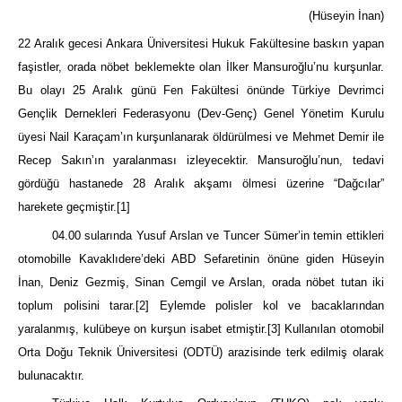
(Hüseyin İnan)
22 Aralık gecesi Ankara Üniversitesi Hukuk Fakültesine baskın yapan
faşistler, orada nöbet beklemekte olan İlker Mansuroğlu’nu kurşunlar.
Bu olayı 25 Aralık günü Fen Fakültesi önünde Türkiye Devrimci
Gençlik Dernekleri Federasyonu (Dev-Genç) Genel Yönetim Kurulu
üyesi Nail Karaçam’ın kurşunlanarak öldürülmesi ve Mehmet Demir ile
Recep Sakın’ın yaralanması izleyecektir. Mansuroğlu’nun, tedavi
gördüğü hastanede 28 Aralık akşamı ölmesi üzerine “Dağcılar”
harekete geçmiştir.
[1]
04.00 sularında Yusuf Arslan ve Tuncer Sümer’in temin ettikleri
otomobille Kavaklıdere’deki ABD Sefaretinin önüne giden Hüseyin
İnan, Deniz Gezmiş, Sinan Cemgil ve Arslan, orada nöbet tutan iki
toplum polisini tarar.
[2]
Eylemde polisler kol ve bacaklarından
yaralanmış, kulübeye on kurşun isabet etmiştir.
[3]
Kullanılan otomobil
Orta Doğu Teknik Üniversitesi (ODTÜ) arazisinde terk edilmiş olarak
bulunacaktır.