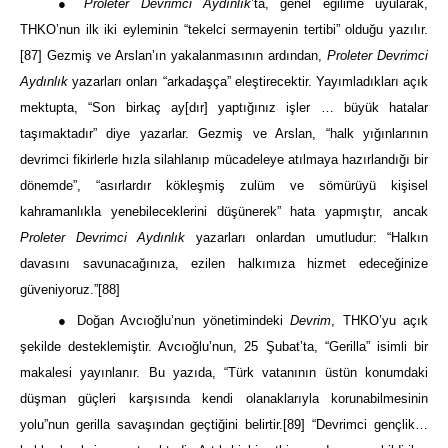
●
Proleter Devrimci Aydınlık
’ta, genel eğilime uyularak,
THKO’nun ilk iki eyleminin “tekelci sermayenin tertibi” olduğu yazılır.
[87]
Gezmiş ve Arslan’ın yakalanmasının ardından,
Proleter Devrimci
Aydınlık
yazarları onları “arkadaşça” eleştirecektir. Yayımladıkları açık
mektupta, “Son birkaç ay[dır] yaptığınız işler … büyük hatalar
taşımaktadır” diye yazarlar. Gezmiş ve Arslan, “halk yığınlarının
devrimci fikirlerle hızla silahlanıp mücadeleye atılmaya hazırlandığı bir
dönemde”, “asırlardır kökleşmiş zulüm ve sömürüyü kişisel
kahramanlıkla yenebileceklerini düşünerek” hata yapmıştır, ancak
Proleter Devrimci Aydınlık
yazarları onlardan umutludur: “Halkın
davasını savunacağınıza, ezilen halkımıza hizmet edeceğinize
güveniyoruz.”
[88]
● Doğan Avcıoğlu’nun yönetimindeki
Devrim
, THKO’yu açık
şekilde desteklemiştir. Avcıoğlu’nun, 25 Şubat’ta, “Gerilla” isimli bir
makalesi yayınlanır. Bu yazıda, “Türk vatanının üstün konumdaki
düşman güçleri karşısında kendi olanaklarıyla korunabilmesinin
yolu”nun gerilla savaşından geçtiğini belirtir.
[89]
“Devrimci gençlik…