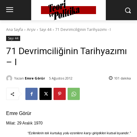
Ana Sayfa
Arşiv
Sayı 44
71 Devrimciliğinin Tarihyazımı - I
Sayı 44
71 Devrimciliğinin Tarihyazımı
– I
Yazan
Emre Görür
5 Ağustos 2012
101
dakika
Emre Görür
Milat: 29 Aralık 1970
“Ezilenlerin tek kurtuluş yolu ezenlere karşı giriştikleri kutsal isyandır.”