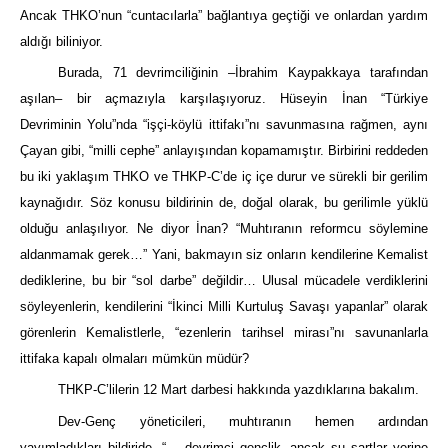
Ancak THKO’nun “cuntacılarla” bağlantıya geçtiği ve onlardan yardım
aldığı biliniyor.
Burada, 71 devrimciliğinin –İbrahim Kaypakkaya tarafından
aşılan– bir açmazıyla karşılaşıyoruz. Hüseyin İnan “Türkiye
Devriminin Yolu”nda “işçi-köylü ittifakı”nı savunmasına rağmen, aynı
Çayan gibi, “milli cephe” anlayışından kopamamıştır. Birbirini reddeden
bu iki yaklaşım THKO ve THKP-C’de iç içe durur ve sürekli bir gerilim
kaynağıdır. Söz konusu bildirinin de, doğal olarak, bu gerilimle yüklü
olduğu anlaşılıyor. Ne diyor İnan? “Muhtıranın reformcu söylemine
aldanmamak gerek…” Yani, bakmayın siz onların kendilerine Kemalist
dediklerine, bu bir “sol darbe” değildir… Ulusal mücadele verdiklerini
söyleyenlerin, kendilerini “İkinci Milli Kurtuluş Savaşı yapanlar” olarak
görenlerin Kemalistlerle, “ezenlerin tarihsel mirası”nı savunanlarla
ittifaka kapalı olmaları mümkün müdür?
THKP-C’lilerin 12 Mart darbesi hakkında yazdıklarına bakalım.
Dev-Genç yöneticileri, muhtıranın hemen ardından
yayımladıkları bildiride, “… devrimci gençlik, ancak şu şartlar yerine