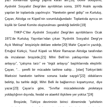
yazı sonlarında işbirliği yapma kararı alır.
[18]
Görev bölüşümü,
Aydınlık Sosyalist Dergi
’den ayrıldıktan sonra, 1970 Aralık ayında
yapılan bir toplantıda yapılmıştır. “Hareketin genel gidişi” ve
Kurtuluş
,
Çayan, Aktolga ve Küpeli’nin sorumluluğundadır. Toplantıda ayrıca on
kişilik bir Genel Komite oluşturulması gerektiği belirtilir.
[19]
THKP-C’liler
Aydınlık Sosyalist Dergi
’den ayrıldıklarını Ocak
1971’de Kurtuluş Yayınları’ndan çıkan “Aydınlık Sosyalist Dergi’ye
Açık Mektup” broşürüyle deklare ederler.
[20]
Mahir Çayan’ın yazdığı,
Ertuğrul Kürkçü, Yusuf Küpeli ve Münir Ramazan Aktolga tarafından
da imzalanan broşürde,
[21]
Mihri Belli’nin yaklaşımları “devrim
anlayışı”, “çalışma tarzı” ve “örgüt anlayışı” başlıklarında eleştirilir.
Çayan, “… şerefli bir mücadele tarihine sahip… [olan] Türkiye’deki
Marksist hareketin tarihine sonuna kadar saygılı”
[22]
olduklarını
belirtip, bu tarihle değil, Mihri Belli ile bağlarımızı kopartıyoruz, diye
yazar.
[23]
Çayan’a göre, “Sınıflar mücadelesinde
proletarya
yoldaşlığının
dışında, feodal ve ataerkil ilişkilere yer yoktur.”
[24]
Broşürde, Türkiye devriminin birinci döneminde “şehirlerin