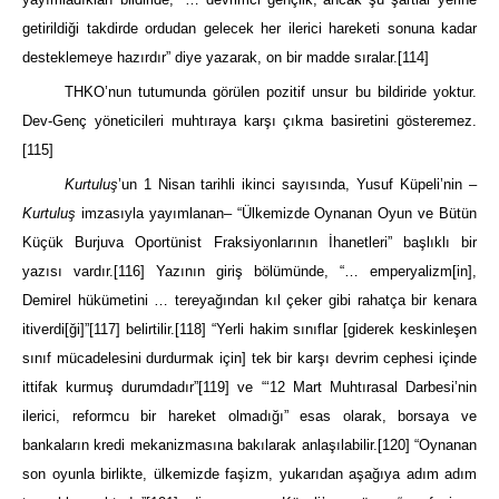
getirildiği takdirde ordudan gelecek her ilerici hareketi sonuna kadar
desteklemeye hazırdır” diye yazarak, on bir madde sıralar.
[114]
THKO’nun tutumunda görülen pozitif unsur bu bildiride yoktur.
Dev-Genç yöneticileri muhtıraya karşı çıkma basiretini gösteremez.
[115]
Kurtuluş
’un 1 Nisan tarihli ikinci sayısında, Yusuf Küpeli’nin –
Kurtuluş
imzasıyla yayımlanan– “Ülkemizde Oynanan Oyun ve Bütün
Küçük Burjuva Oportünist Fraksiyonlarının İhanetleri” başlıklı bir
yazısı vardır.
[116]
Yazının giriş bölümünde, “… emperyalizm[in],
Demirel hükümetini … tereyağından kıl çeker gibi rahatça bir kenara
itiverdi[ği]”
[117]
belirtilir.
[118]
“Yerli hakim sınıflar [giderek keskinleşen
sınıf mücadelesini durdurmak için] tek bir karşı devrim cephesi içinde
ittifak kurmuş durumdadır”
[119]
ve “‘12 Mart Muhtırasal Darbesi’nin
ilerici, reformcu bir hareket olmadığı” esas olarak, borsaya ve
bankaların kredi mekanizmasına bakılarak anlaşılabilir.
[120]
“Oynanan
son oyunla birlikte, ülkemizde faşizm, yukarıdan aşağıya adım adım