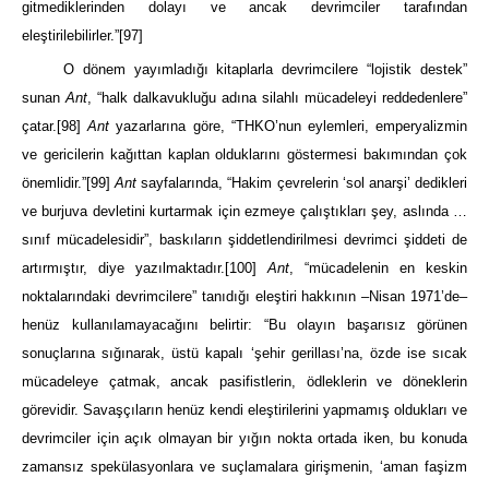
gitmediklerinden dolayı ve ancak devrimciler tarafından
eleştirilebilirler.”
[97]
O dönem yayımladığı kitaplarla devrimcilere “lojistik destek”
sunan
Ant
, “halk dalkavukluğu adına silahlı mücadeleyi reddedenlere”
çatar.
[98]
Ant
yazarlarına göre, “THKO’nun eylemleri, emperyalizmin
ve gericilerin kağıttan kaplan olduklarını göstermesi bakımından çok
önemlidir.”
[99]
Ant
sayfalarında, “Hakim çevrelerin ‘sol anarşi’ dedikleri
ve burjuva devletini kurtarmak için ezmeye çalıştıkları şey, aslında …
sınıf mücadelesidir”, baskıların şiddetlendirilmesi devrimci şiddeti de
artırmıştır, diye yazılmaktadır.
[100]
Ant
, “mücadelenin en keskin
noktalarındaki devrimcilere” tanıdığı eleştiri hakkının –Nisan 1971’de–
henüz kullanılamayacağını belirtir: “Bu olayın başarısız görünen
sonuçlarına sığınarak, üstü kapalı ‘şehir gerillası’na, özde ise sıcak
mücadeleye çatmak, ancak pasifistlerin, ödleklerin ve döneklerin
görevidir. Savaşçıların henüz kendi eleştirilerini yapmamış oldukları ve
devrimciler için açık olmayan bir yığın nokta ortada iken, bu konuda
zamansız spekülasyonlara ve suçlamalara girişmenin, ‘aman faşizm