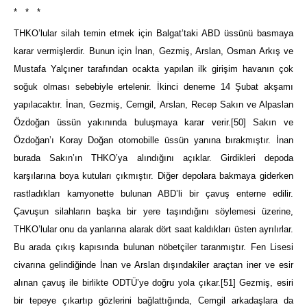
* * *
THKO’lular silah temin etmek için Balgat’taki ABD üssünü basmaya
karar vermişlerdir. Bunun için İnan, Gezmiş, Arslan, Osman Arkış ve
Mustafa Yalçıner tarafından ocakta yapılan ilk girişim havanın çok
soğuk olması sebebiyle ertelenir. İkinci deneme 14 Şubat akşamı
yapılacaktır. İnan, Gezmiş, Cemgil, Arslan, Recep Sakın ve Alpaslan
Özdoğan üssün yakınında buluşmaya karar verir.
[50]
Sakın ve
Özdoğan’ı Koray Doğan otomobille üssün yanına bırakmıştır. İnan
burada Sakın’ın THKO’ya alındığını açıklar. Girdikleri depoda
karşılarına boya kutuları çıkmıştır. Diğer depolara bakmaya giderken
rastladıkları kamyonette bulunan ABD’li bir çavuş enterne edilir.
Çavuşun silahların başka bir yere taşındığını söylemesi üzerine,
THKO’lular onu da yanlarına alarak dört saat kaldıkları üsten ayrılırlar.
Bu arada çıkış kapısında bulunan nöbetçiler taranmıştır. Fen Lisesi
civarına gelindiğinde İnan ve Arslan dışındakiler araçtan iner ve esir
alınan çavuş ile birlikte ODTÜ’ye doğru yola çıkar.
[51]
Gezmiş, esiri
bir tepeye çıkartıp gözlerini bağlattığında, Cemgil arkadaşlara da