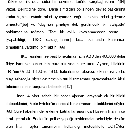
Türkiye’de ilk defa ciddi bir devrimci terörle karşılaş[tıklarını]”
[64]
yazar. Belirttiğine göre, “Daha şimdiden polisinden devlet başkanına
kadar hiçbirisi evinde rahat uyuyamaz, çoğu ise evine rahat gidemez
olmuştur”
[65]
ve “düşman şimdiye dek görülmedik bir vahşetle”
saldırmasına rağmen, “Tam bir aylık kovalamacadan sonra …
[yapabildiği, THKO savaşçılarının] kısa zamanda kahraman
olmalarına yardımcı olm[aktır.]”
[66]
THKO, esirlerin serbest bırakılması için ABD’den 400.000 dolar
fidye ister ve bunun için otuz altı saat süre tanır. Ayrıca, bildirinin
TRT’nin 07.30, 13.00 ve 19.00 haberlerinde eksiksiz okunması ve bu
olay sebebiyle hiçbir devrimcinin tutuklanmaması gerekmektedir. Aksi
takdirde esirler kurşuna dizilecektir.
[67]
İnan, 4 Mart sabahı bir haber ajansını arayarak ek bir bildiri
ileteceklerini, Mete Ertekin’in serbest bırakılmasını istediklerini söyler.
[68]
Öğle haberlerinde, eyleme katılanlar arasında Hüseyin İnan’ın da
ismi geçmiştir. Ertekin’in polise yaptığı açıklamalar sebebiyle deşifre
olan İnan, Tayfur Cinemre’nin kullandığı motosikletle ODTÜ’den