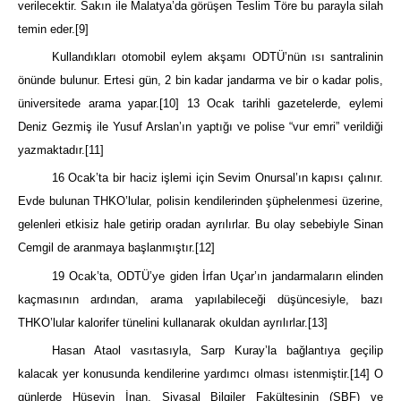
verilecektir. Sakın ile Malatya’da görüşen Teslim Töre bu parayla silah
temin eder.
[9]
Kullandıkları otomobil eylem akşamı ODTÜ’nün ısı santralinin
önünde bulunur. Ertesi gün, 2 bin kadar jandarma ve bir o kadar polis,
üniversitede arama yapar.
[10]
13 Ocak tarihli gazetelerde, eylemi
Deniz Gezmiş ile Yusuf Arslan’ın yaptığı ve polise “vur emri” verildiği
yazmaktadır.
[11]
16 Ocak’ta bir haciz işlemi için Sevim Onursal’ın kapısı çalınır.
Evde bulunan THKO’lular, polisin kendilerinden şüphelenmesi üzerine,
gelenleri etkisiz hale getirip oradan ayrılırlar. Bu olay sebebiyle Sinan
Cemgil de aranmaya başlanmıştır.
[12]
19 Ocak’ta, ODTÜ’ye giden İrfan Uçar’ın jandarmaların elinden
kaçmasının ardından, arama yapılabileceği düşüncesiyle, bazı
THKO’lular kalorifer tünelini kullanarak okuldan ayrılırlar.
[13]
Hasan Ataol vasıtasıyla, Sarp Kuray’la bağlantıya geçilip
kalacak yer konusunda kendilerine yardımcı olması istenmiştir.
[14]
O
günlerde Hüseyin İnan, Siyasal Bilgiler Fakültesinin (SBF) ve