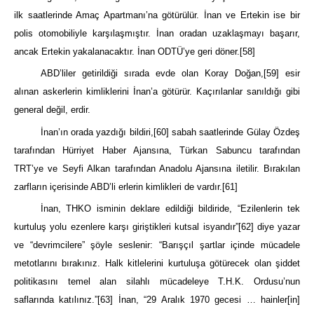
ilk saatlerinde Amaç Apartmanı’na götürülür. İnan ve Ertekin ise bir
polis otomobiliyle karşılaşmıştır. İnan oradan uzaklaşmayı başarır,
ancak Ertekin yakalanacaktır. İnan ODTÜ’ye geri döner.
[58]
ABD’liler getirildiği sırada evde olan Koray Doğan,
[59]
esir
alınan askerlerin kimliklerini İnan’a götürür. Kaçırılanlar sanıldığı gibi
general değil, erdir.
İnan’ın orada yazdığı bildiri,
[60]
sabah saatlerinde Gülay Özdeş
tarafından Hürriyet Haber Ajansına, Türkan Sabuncu tarafından
TRT’ye ve Seyfi Alkan tarafından Anadolu Ajansına iletilir. Bırakılan
zarfların içerisinde ABD’li erlerin kimlikleri de vardır.
[61]
İnan, THKO isminin deklare edildiği bildiride, “Ezilenlerin tek
kurtuluş yolu ezenlere karşı giriştikleri kutsal isyandır”
[62]
diye yazar
ve “devrimcilere” şöyle seslenir: “Barışçıl şartlar içinde mücadele
metotlarını bırakınız. Halk kitlelerini kurtuluşa götürecek olan şiddet
politikasını temel alan silahlı mücadeleye T.H.K. Ordusu’nun
saflarında katılınız.”
[63]
İnan, “29 Aralık 1970 gecesi … hainler[in]