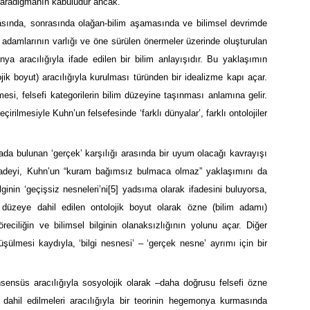
 paradigmanın kabulüdür ancak.
asında, sonrasında olağan-bilim aşamasında ve bilimsel devrimde
m adamlarının varlığı ve öne sürülen önermeler üzerinde oluşturulan
ya aracılığıyla ifade edilen bir bilim anlayışıdır. Bu yaklaşımın
ojik boyut) aracılığıyla kurulması türünden bir idealizme kapı açar.
lmesi, felsefi kategorilerin bilim düzeyine taşınması anlamına gelir.
çirilmesiyle Kuhn’un felsefesinde ‘farklı dünyalar’, farklı ontolojiler
oğada bulunan ‘gerçek’ karşılığı arasında bir uyum olacağı kavrayışı
 ifadeyi, Kuhn’un “kuram bağımsız bulmaca olmaz” yaklaşımını da
inin ‘geçişsiz nesneleri’ni
[5]
yadsıma olarak ifadesini buluyorsa,
 düzeye dahil edilen ontolojik boyut olarak özne (bilim adamı)
reciliğin ve bilimsel bilginin olanaksızlığının yolunu açar. Diğer
şülmesi kaydıyla, ‘bilgi nesnesi’ – ‘gerçek nesne’ ayrımı için bir
onsensüs aracılığıyla sosyolojik olarak –daha doğrusu felsefi özne
 dahil edilmeleri aracılığıyla bir teorinin hegemonya kurmasında