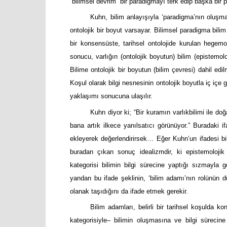
“bilimsel devrim” bir paradigmayı terk edip başka bir
Kuhn, bilim anlayışıyla ‘paradigma’nın oluşm
ontolojik bir boyut varsayar. Bilimsel paradigma bili
bir konsensüste, tarihsel ontolojide kurulan hegemon
sonucu, varlığın (ontolojik boyutun) bilim (epistemol
Bilime ontolojik bir boyutun (bilim çevresi) dahil edi
Koşul olarak bilgi nesnesinin ontolojik boyutla iç içe ge
yaklaşımı sonucuna ulaşılır.
Kuhn diyor ki; “Bir kuramın varlıkbilimi ile d
bana artık ilkece yanılsatıcı görünüyor.” Buradaki
ekleyerek değerlendirirsek… Eğer Kuhn’un ifadesi bilg
buradan çıkan sonuç idealizmdir, ki epistemolojik
kategorisi bilimin bilgi sürecine yaptığı sızmayla gö
yandan bu ifade şeklinin, ‘bilim adamı’nın rolünün dü
olanak taşıdığını da ifade etmek gerekir.
Bilim adamları, belirli bir tarihsel koşulda k
kategorisiyle– bilimin oluşmasına ve bilgi sürecine