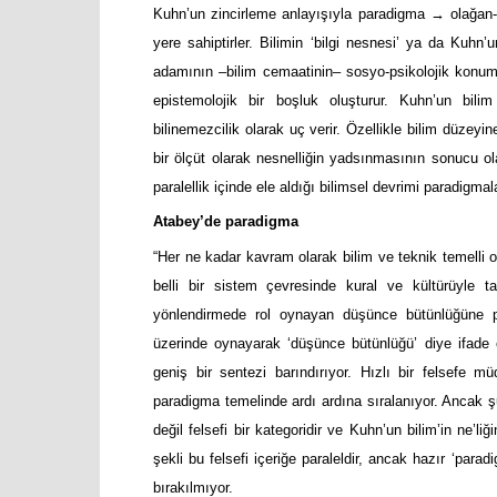
Kuhn’un zincirleme anlayışıyla paradigma → olağan-
yere sahiptirler. Bilimin ‘bilgi nesnesi’ ya da Kuhn’
adamının –bilim cemaatinin– sosyo-psikolojik konumu
epistemolojik bir boşluk oluşturur. Kuhn’un bilim
bilinemezcilik olarak uç verir. Özellikle bilim düzeyi
bir ölçüt olarak nesnelliğin yadsınmasının sonucu ola
paralellik içinde ele aldığı bilimsel devrimi paradigmal
Atabey’de paradigma
“Her ne kadar kavram olarak bilim ve teknik temelli
belli bir sistem çevresinde kural ve kültürüyle 
yönlendirmede rol oynayan düşünce bütünlüğüne par
üzerinde oynayarak ‘düşünce bütünlüğü’ diye ifade e
geniş bir sentezi barındırıyor. Hızlı bir felsefe müd
paradigma temelinde ardı ardına sıralanıyor. Ancak şu
değil felsefi bir kategoridir ve Kuhn’un bilim’in ne’li
şekli bu felsefi içeriğe paraleldir, ancak hazır ‘par
bırakılmıyor.