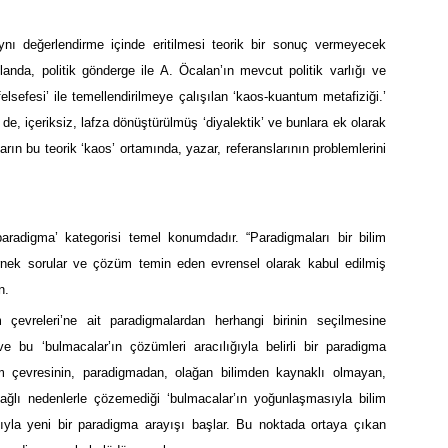
ynı değerlendirme içinde eritilmesi teorik bir sonuç vermeyecek
anda, politik gönderge ile A. Öcalan’ın mevcut politik varlığı ve
elsefesi’ ile temellendirilmeye çalışılan ‘kaos-kuantum metafiziği.’
 de, içeriksiz, lafza dönüştürülmüş ‘diyalektik’ ve bunlara ek olarak
arın bu teorik ‘kaos’ ortamında, yazar, referanslarının problemlerini
paradigma’ kategorisi temel konumdadır. “Paradigmaları bir bilim
örnek sorular ve çözüm temin eden evrensel olarak kabul edilmiş
n.
m çevreleri’ne ait paradigmalardan herhangi birinin seçilmesine
ve bu ‘bulmacalar’ın çözümleri aracılığıyla belirli bir paradigma
ilim çevresinin, paradigmadan, olağan bilimden kaynaklı olmayan,
 bağlı nedenlerle çözemediği ‘bulmacalar’ın yoğunlaşmasıyla bilim
ısıyla yeni bir paradigma arayışı başlar. Bu noktada ortaya çıkan