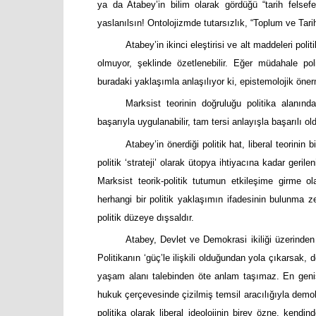
ya da Atabey’in bilim olarak gördüğü “tarih felsef
yaslanılsın! Ontolojizmde tutarsızlık, “Toplum ve Tari
Atabey’in ikinci eleştirisi ve alt maddeleri p
olmuyor, şeklinde özetlenebilir. Eğer müdahale poli
buradaki yaklaşımla anlaşılıyor ki, epistemolojik önerme
Marksist teorinin doğruluğu politika alanınd
başarıyla uygulanabilir, tam tersi anlayışla başarılı 
Atabey’in önerdiği politik hat, liberal teorinin 
politik ‘strateji’ olarak ütopya ihtiyacına kadar gerile
Marksist teorik-politik tutumun etkileşime girme 
herhangi bir politik yaklaşımın ifadesinin bulunma z
politik düzeye dışsaldır.
Atabey, Devlet ve Demokrasi ikiliği üzerinden
Politikanın ‘güç’le ilişkili olduğundan yola çıkarsak
yaşam alanı talebinden öte anlam taşımaz. En geni
hukuk çerçevesinde çizilmiş temsil aracılığıyla demokra
politika olarak liberal ideolojinin birey özne, kendi