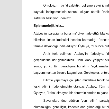
Ontolojizm, bir ‘diyalektik’ gelişme seyri içind
kaynak’ indirgemesinin sentezi oluyor, üstelik ‘ta
saflarını belirliyor: İdealizm…
Epistemolojik kriz…
Atabey’in ‘paradigma bunalımı’ diye ifade ettiği Marksiz
biliminin ‘insan iradesi’ni hesaba katmadığı, ‘tene
temele dayandığı iddia ediliyor. Öyle ya, ‘düşünce bütü
Artık terk edilmesi, Atabey’in ifadesiyle, ‘
gerçeklerine dar gelmektedir. Hem Marx yaşıyor olsa
sonuç şu ki, tüm paradigma bunalımı ‘açıklama’ların
başvurulmaktan özenle kaçınılıyor. Gerekçeler, ontolojik
Bilim’e yapılmaya çalışılan müdahale teorik bir
‘eski bilim’i ifade etmekte utangaç Atabey. Tüm iti
Öyleyse, ‘kaba’ olmayan bir determinizmden mi yana 
Savunulan, öne sürülen ‘yeni bilim’ paradi
olumsallığın, göreliliğin, iradenin öne çıkarıldığı bir n