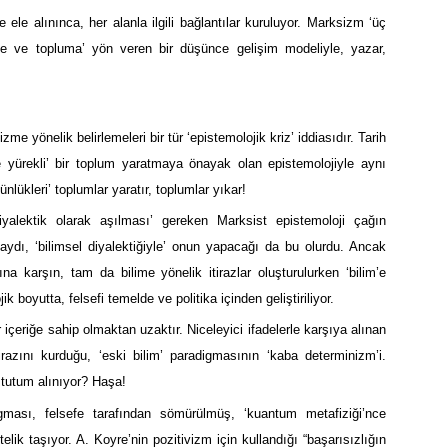
e ele alınınca, her alanla ilgili bağlantılar kuruluyor. Marksizm ‘üç
rihe ve topluma’ yön veren bir düşünce gelişim modeliyle, yazar,
me yönelik belirlemeleri bir tür ‘epistemolojik kriz’ iddiasıdır. Tarih
ke yürekli’ bir toplum yaratmaya önayak olan epistemolojiyle aynı
nlükleri’ toplumlar yaratır, toplumlar yıkar!
diyalektik olarak aşılması’ gereken Marksist epistemoloji çağın
ydı, ‘bilimsel diyalektiğiyle’ onun yapacağı da bu olurdu. Ancak
a karşın, tam da bilime yönelik itirazlar oluşturulurken ‘bilim’e
 boyutta, felsefi temelde ve politika içinden geliştiriliyor.
 içeriğe sahip olmaktan uzaktır. Niceleyici ifadelerle karşıya alınan
razını kurduğu, ‘eski bilim’ paradigmasının ‘kaba determinizm’i.
tutum alınıyor? Haşa!
gması, felsefe tarafından sömürülmüş, ‘kuantum metafiziği’nce
itelik taşıyor. A. Koyre’nin pozitivizm için kullandığı “başarısızlığın