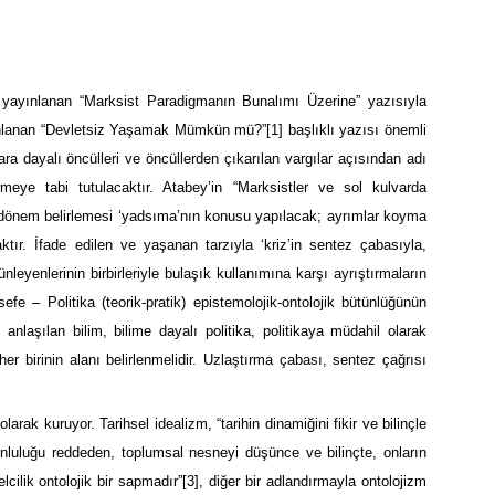
a yayınlanan “Marksist Paradigmanın Bunalımı Üzerine” yazısıyla
ayınlanan “Devletsiz Yaşamak Mümkün mü?”
[1]
başlıklı yazısı önemli
ara dayalı öncülleri ve öncüllerden çıkarılan vargılar açısından adı
rmeye tabi tutulacaktır. Atabey’in “Marksistler ve sol kulvarda
ve dönem belirlemesi ‘yadsıma’nın konusu yapılacak; ayrımlar koyma
aktır. İfade edilen ve yaşanan tarzıyla ‘kriz’in sentez çabasıyla,
nleyenlerinin birbirleriyle bulaşık kullanımına karşı ayrıştırmaların
efe – Politika (teorik-pratik) epistemolojik-ontolojik bütünlüğünün
 anlaşılan bilim, bilime dayalı politika, politikaya müdahil olarak
 her birinin alanı belirlenmelidir. Uzlaştırma çabası, sentez çağrısı
larak kuruyor. Tarihsel idealizm, “tarihin dinamiğini fikir ve bilinçle
unluluğu reddeden, toplumsal nesneyi düşünce ve bilinçte, onların
lcilik ontolojik bir sapmadır”
[3]
, diğer bir adlandırmayla ontolojizm