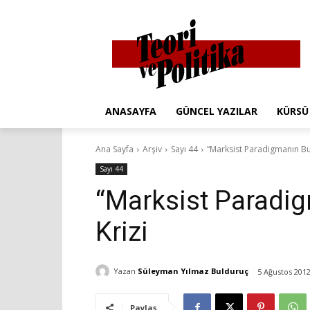
ANASAYFA
GÜNCEL YAZILAR
KÜRSÜ
Ana Sayfa
Arşiv
Sayı 44
“Marksist Paradigmanın Bun
Sayı 44
“Marksist Paradi
Krizi
Yazan
Süleyman Yılmaz Bulduruç
5 Ağustos 201
Paylaş