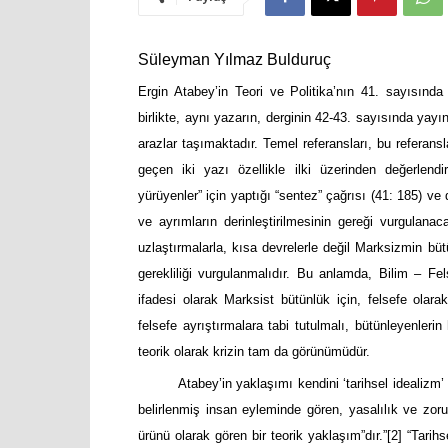
Süleyman Yılmaz Bulduruç
Ergin Atabey’in Teori ve Politika’nın 41. sayısınd
birlikte, aynı yazarın, derginin 42-43. sayısında y
arazlar taşımaktadır. Temel referansları, bu referansl
geçen iki yazı özellikle ilki üzerinden değerlendi
yürüyenler” için yaptığı “sentez” çağrısı (41: 185) 
ve ayrımların derinleştirilmesinin gereği vurgulanac
uzlaştırmalarla, kısa devrelerle değil Marksizmin bütü
gerekliliği vurgulanmalıdır. Bu anlamda, Bilim – Fels
ifadesi olarak Marksist bütünlük için, felsefe olarak
felsefe ayrıştırmalara tabi tutulmalı, bütünleyenlerin
teorik olarak krizin tam da görünümüdür.
Atabey’in yaklaşımı kendini ‘tarihsel idealizm’ o
belirlenmiş insan eyleminde gören, yasalılık ve zor
ürünü olarak gören bir teorik yaklaşım”dır.”
[2]
“Tarihse