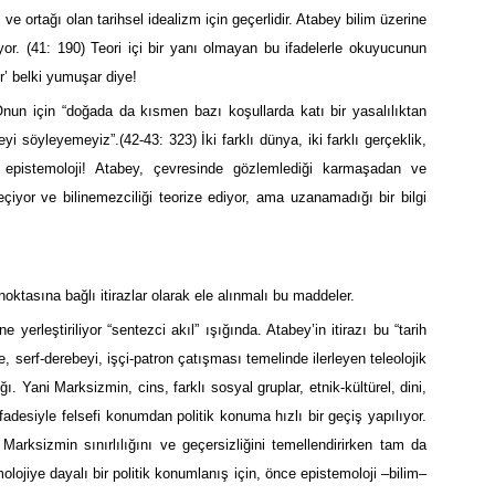
 ve ortağı olan tarihsel idealizm için geçerlidir. Atabey bilim üzerine
yor. (41: 190) Teori içi bir yanı olmayan bu ifadelerle okuyucunun
r’ belki yumuşar diye!
. Onun için “doğada da kısmen bazı koşullarda katı bir yasalılıktan
eyi söyleyemeyiz”.(42-43: 323) İki farklı dünya, iki farklı gerçeklik,
ir epistemoloji! Atabey, çevresinde gözlemlediği karmaşadan ve
iyor ve bilinemezciliği teorize ediyor, ama uzanamadığı bir bilgi
oktasına bağlı itirazlar olarak ele alınmalı bu maddeler.
e yerleştiriliyor “sentezci akıl” ışığında. Atabey’in itirazı bu “tarih
e, serf-derebeyi, işçi-patron çatışması temelinde ilerleyen teleolojik
ğı. Yani Marksizmin, cins, farklı sosyal gruplar, etnik-kültürel, dini,
fadesiyle felsefi konumdan politik konuma hızlı bir geçiş yapılıyor.
ı Marksizmin sınırlılığını ve geçersizliğini temellendirirken tam da
olojiye dayalı bir politik konumlanış için, önce epistemoloji –bilim–