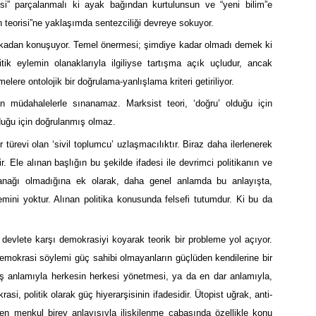
esi” parçalanmalı ki ayak bağından kurtulunsun ve “yeni bilim”e
h teorisi”ne yaklaşımda sentezciliği devreye sokuyor.
olitikadan konuşuyor. Temel önermesi; şimdiye kadar olmadı demek ki
tik eylemin olanaklarıyla ilgiliyse tartışma açık uçludur, ancak
lere ontolojik bir doğrulama-yanlışlama kriteri getiriliyor.
an müdahalelerle sınanamaz. Marksist teori, ‘doğru’ olduğu için
olduğu için doğrulanmış olmaz.
bir türevi olan ‘sivil toplumcu’ uzlaşmacılıktır. Biraz daha ilerlenerek
nir. Ele alınan başlığın bu şekilde ifadesi ile devrimci politikanın ve
olanağı olmadığına ek olarak, daha genel anlamda bu anlayışta,
emini yoktur. Alınan politika konusunda felsefi tutumdur. Ki bu da
 devlete karşı demokrasiyi koyarak teorik bir probleme yol açıyor.
, demokrasi söylemi güç sahibi olmayanların güçlüden kendilerine bir
ş anlamıyla herkesin herkesi yönetmesi, ya da en dar anlamıyla,
si, politik olarak güç hiyerarşisinin ifadesidir. Ütopist uğrak, anti-
nden menkul birey anlayışıyla ilişkilenme çabasında özellikle konu