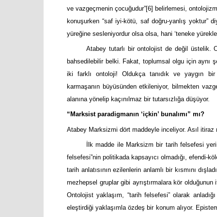
ve vazgeçmenin çocuğudur”
[6]
belirlemesi, ontolojizm
konuşurken “saf iyi-kötü, saf doğru-yanlış yoktur” di
yüreğine sesleniyordur olsa olsa, hani ‘teneke yürekle
Atabey tutarlı bir ontolojist de değil üstelik
bahsedilebilir belki. Fakat, toplumsal olgu için aynı ş
iki farklı ontoloji! Oldukça tanıdık ve yaygın b
karmaşanın büyüsünden etkileniyor, bilmekten vazgeç
alanına yönelip kaçınılmaz bir tutarsızlığa düşüyor.
“Marksist paradigmanın ‘içkin’ bunalımı” mı?
Atabey Marksizmi dört maddeyle inceliyor. Asıl itiraz n
İlk madde ile Marksizm bir tarih felsefesi yerin
felsefesi”nin politikada kapsayıcı olmadığı, efendi-köl
tarih anlatısının ezilenlerin anlamlı bir kısmını dışladı
mezhepsel gruplar gibi ayrıştırmalara kör olduğunun i
Ontolojist yaklaşım, “tarih felsefesi” olarak anladığ
eleştirdiği yaklaşımla özdeş bir konum alıyor. Epistem