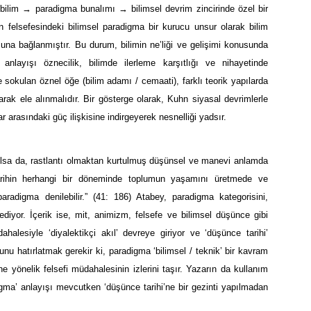
bilim → paradigma bunalımı → bilimsel devrim zincirinde özel bir
un felsefesindeki bilimsel paradigma bir kurucu unsur olarak bilim
na bağlanmıştır. Bu durum, bilimin ne’liği ve gelişimi konusunda
 anlayışı öznecilik, bilimde ilerleme karşıtlığı ve nihayetinde
ne sokulan öznel öğe (bilim adamı / cemaati), farklı teorik yapılarda
rak ele alınmalıdır. Bir gösterge olarak, Kuhn siyasal devrimlerle
ar arasındaki güç ilişkisine indirgeyerek nesnelliği yadsır.
 olsa da, rastlantı olmaktan kurtulmuş düşünsel ve manevi anlamda
tarihin herhangi bir döneminde toplumun yaşamını üretmede ve
adigma denilebilir.” (41: 186) Atabey, paradigma kategorisini,
diyor. İçerik ise, mit, animizm, felsefe ve bilimsel düşünce gibi
ahalesiyle ‘diyalektikçi akıl’ devreye giriyor ve ‘düşünce tarihi’
nu hatırlatmak gerekir ki, paradigma ‘bilimsel / teknik’ bir kavram
ğine yönelik felsefi müdahalesinin izlerini taşır. Yazarın da kullanım
adigma’ anlayışı mevcutken ‘düşünce tarihi’ne bir gezinti yapılmadan