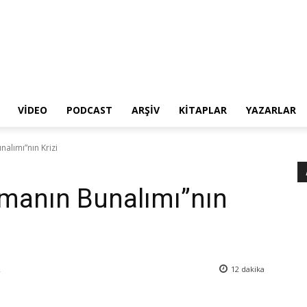
VIDEO
PODCAST
ARŞIV
KITAPLAR
YAZARLAR
alımı”nın Krizi
gmanın Bunalımı”nın
2
12
dakika