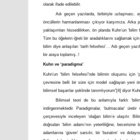
olarak ifade edilebilir.
Adı geçen yazılarda, birbiriyle uzlaşması, a
öncüllerin harmanlanması çıkıyor karşımıza. Arka pl
yaklaşımları hissedilirken, ön planda Kuhn’un ‘bilim f
Tüm bu öğelerin iğreti bir aradalıklarını sağlamak için
bilim diye anlaşılan ‘tarih felsefesi’… Adı geçen yazıl
bir araya toplamış..!
Kuhn ve ‘paradigma’
Kuhn’un “bilim felsefesi”nde bilimin oluşumu için ‘
çevresine belli bir süre için model sağlayan yeni 
bilimsel başarılar şeklinde tanımlıyorum”
[4]
diyor Kuh
Bilimsel teori de bu anlamıyla farklı ‘bili
indirgenmektedir. Paradigmalar, ‘bulmacalar’ üretir 
çerçevesiyle inceleyen ‘olağan bilim’e ulaşılır. B
doğrudan ‘bilim adamı’nın yeterliliğine, becerisine
adamlarına ‘güven’ sarsılır, bir ‘bunalım’ ve dolay